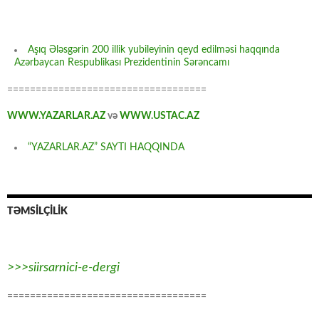
Aşıq Ələsgərin 200 illik yubileyinin qeyd edilməsi haqqında
Azərbaycan Respublikası Prezidentinin Sərəncamı
===================================
WWW.YAZARLAR.AZ
və
WWW.USTAC.AZ
“YAZARLAR.AZ” SAYTI HAQQINDA
TƏMSİLÇİLİK
>>>siirsarnici-e-dergi
===================================