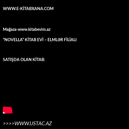
WWW.E-KİTABXANA.COM
Mağaza-www.kitabevim.az
“NOVELLA” KİTAB EVİ – ELMLƏR FİLİALI
SATIŞDA OLAN KİTAB:
>>>>WWW.USTAC.AZ