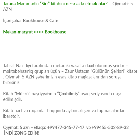
Təranə Məmmədin “Sirr” kitabını necə əldə etmək olar? –
Qiyməti: 5
AZN
İçərişəhər Bookhouse & Cafe
Məkan-marşrut >>>> Bookhouse
Təhsil Nazirliyi tərəfindən metodiki vəsaitə daxil olunmuş şeirlər –
məktəbəhazırlıq qrupları üçün – Zaur Ustacın “Güllünün Şeirləri” kitabı
. Qiyməti 5 AZN şəhərimizin əsas kitab mağazalarından soruşa
bilərsiniz.
Kitab “Mücrü” nəşriyyatının
“Çoxbilmiş”
uşaq seriyasında nəşr
edilmişdir.
Kitab hərf və rəqəmlər haqqında əyləncəli şeir və tapmacalardan
ibarətdir.
Qiymət: 5 azn – Əlaqə: +99477-345-77-47 və +99455-502-89-32
İNDİ ZƏNG EDİN!