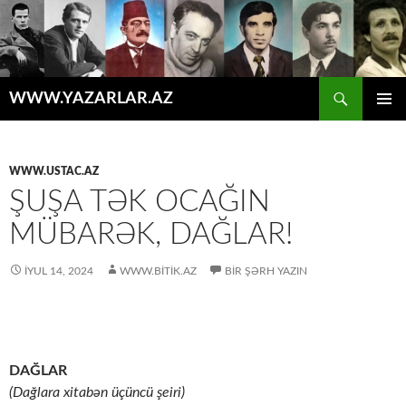
Axtar
WWW.YAZARLAR.AZ
MÜHTƏVIYYATA
ƏSAS
KEÇ
MENYU
WWW.USTAC.AZ
ŞUŞA TƏK OCAĞIN
MÜBARƏK, DAĞLAR!
İYUL 14, 2024
WWW.BITIK.AZ
BIR ŞƏRH YAZIN
DAĞLAR
(Dağlara xitabən üçüncü şeiri)