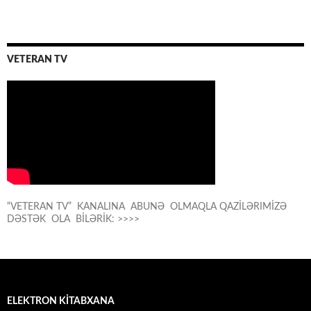
VETERAN TV
“VETERAN TV” KANALINA ABUNƏ OLMAQLA QAZİLƏRIMİZƏ
DƏSTƏK OLA BİLƏRİK: >>>>
ELEKTRON KİTABXANA