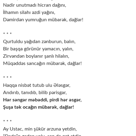
Nadir unutmadı hicran dağını,
İlhamın silahı əzdi yağını,
Dəmirdən yumruğun mübarək, dağlar!
* * *
Qurtuldu yağıdan zənburun, balın,
Bir başqa görünür yamacın, yalın,
Zirvəndən boylanır şanlı hilalın,
Müqəddəs sancağın mübarək, dağlar!
* * *
Haqqa nisbət tutub ulu Ələsgər,
Andırıb, tanıdıb, bilib pərisgar,
Hər səngər məbəddi, pirdi hər əsgər,
Şuşa tək ocağın mübarək, dağlar!
* * *
Ay Ustac, min şükür arzuna yetdin,