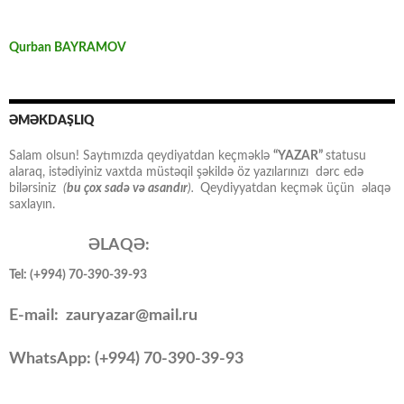
Qurban BAYRAMOV
ƏMƏKDAŞLIQ
Salam olsun! Saytımızda qeydiyatdan keçməklə
“YAZAR”
statusu
alaraq, istədiyiniz vaxtda müstəqil şəkildə öz yazılarınızı dərc edə
bilərsiniz
(
bu çox sadə və asandır
).
Qeydiyyatdan keçmək üçün əlaqə
saxlayın.
ƏLAQƏ:
Tel: (+994) 70-390-39-93
E-mail: zauryazar@mail.ru
WhatsApp: (
+994
) 70-390-39-93