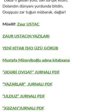
“Dədə”n gedən yolu, sən də qət etdin,
Dolandın dünyanı yurdunda bitdin,
Doqquzu zər tuğun mübarək, dağlar!
Müəllif:
Zaur USTAC
ZAUR USTACIN YAZILARI
YENİ KİTAB İŞIQ ÜZÜ GÖRÜB
Mustafa Müseyiboğlu adına kitabxana
“ƏDƏBİ OVQAT” JURNALI PDF
“YAZARLAR” JURNALI PDF
“ULDUZ” JURNALI PDF
“XƏZAN”JURNALI PDF