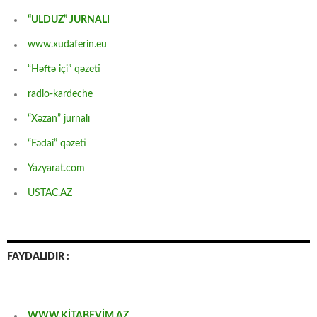
“ULDUZ” JURNALI
www.xudaferin.eu
“Həftə içi” qəzeti
radio-kardeche
“Xəzan” jurnalı
“Fədai” qəzeti
Yazyarat.com
USTAC.AZ
FAYDALIDIR :
WWW.KİTABEVİM.AZ