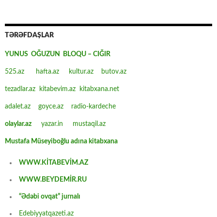
TƏRƏFDAŞLAR
YUNUS OĞUZUN BLOQU – CIĞIR
525.az
hafta.az
kultur.az
butov.az
tezadlar.az
kitabevim.az
kitabxana.net
adalet.az
goyce.az
radio-kardeche
olaylar.az
yazar.in
mustaqil.az
Mustafa Müseyiboğlu adına kitabxana
WWW.KİTABEVİM.AZ
WWW.BEYDEMİR.RU
“Ədəbi ovqat” jurnalı
Edebiyyatqazeti.az