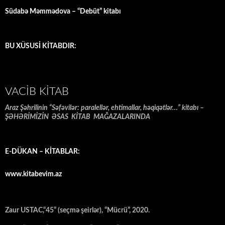
Südabə Məmmədova – “Debüt” kitabı
BU XÜSUSİ KİTABDIR:
VACIB KITAB
Araz Şəhrilinin “Səfəvilər: paralellər, ehtimallar, həqiqətlər…” kitabı –
ŞƏHƏRİMİZİN ƏSAS KİTAB MAĞAZALARINDA
E-DÜKAN – KİTABLAR:
www.kitabevim.az
Zaur USTAC,“45” (seçmə şeirlər), “Mücrü”, 2020.