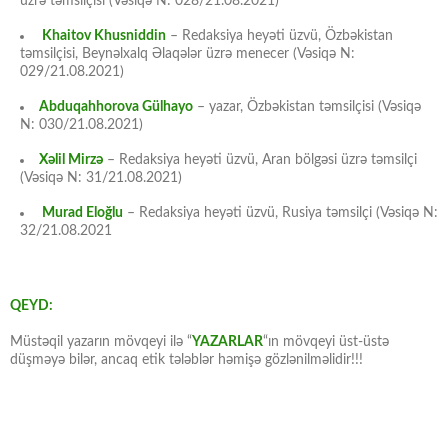
üzrə təmsilçisi (Vəsiqə N: 028/21.08.2021)
Khaitov Khusniddin
– Redaksiya heyəti üzvü, Özbəkistan
təmsilçisi, Beynəlxalq Əlaqələr üzrə menecer (Vəsiqə N:
029/21.08.2021)
Abduqahhorova Gülhayo
– yazar, Özbəkistan təmsilçisi (Vəsiqə
N: 030/21.08.2021)
Xəlil Mirzə
– Redaksiya heyəti üzvü, Aran bölgəsi üzrə təmsilçi
(Vəsiqə N: 31/21.08.2021)
Murad Eloğlu
– Redaksiya heyəti üzvü, Rusiya təmsilçi (Vəsiqə N:
32/21.08.2021
QEYD:
Müstəqil yazarın mövqeyi ilə “
YAZARLAR
“ın mövqeyi üst-üstə
düşməyə bilər, ancaq etik tələblər həmişə gözlənilməlidir!!!