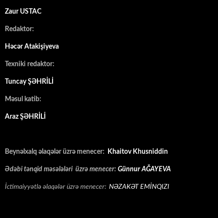
Zaur USTAC
Redaktor:
Həcər Atakişiyeva
Texniki redaktor:
Tuncay ŞƏHRİLİ
Məsul katib:
Araz ŞƏHRİLİ
Beynəlxalq əlaqələr üzrə menecer:
Khaitov Khusniddin
Ədəbi tənqid məsələləri üzrə menecer:
Günnur AĞAYEVA
İctimaiyyətlə əlaqələr üzrə menecer:
NƏZAKƏT EMİNQIZI