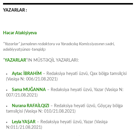
YAZARLAR :
Həcər Atakişiyeva
“Yazarlar” jurnalının redaktoru və Yaradıcılıq Komissiyasının sədri,
ədəbiyyatşünas-tənqidçı
“
YAZARLAR
“IN MÜSTƏQİL YAZARLARI:
Aytac İBRAHİM
– Redaksiya heyəti üzvü, Qax bölgə təmsilçisi
(Vəsiqə N: 006/21.08.2021)
Səma MUĞANNA
– Redaksiya heyəti üzvü, Yazar (Vəsiqə N:
007/21.08.2021)
Nuranə RAFAİLQIZI
– Redaksiya heyəti üzvü, Göyçay bölgə
təmsilçisi (Vəsiqə N: 010/21.08.2021)
Leyla YAŞAR
– Redaksiya heyəti üzvü, Yazar (Vəsiqə
N:011/21.08.2021)