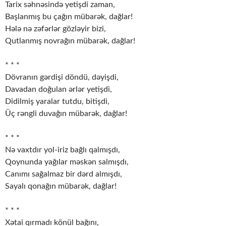
Tarix səhnəsində yetişdi zaman,
Başlanmış bu çağın mübarək, dağlar!
Hələ nə zəfərlər gözləyir bizi,
Qutlanmış novrağın mübarək, dağlar!
* * *
Dövranın gərdişi döndü, dəyişdi,
Davadan doğulan ərlər yetişdi,
Didilmiş yaralar tutdu, bitişdi,
Üç rəngli duvağın mübarək, dağlar!
* * *
Nə vaxtdır yol-iriz bağlı qalmışdı,
Qoynunda yağılar məskən salmışdı,
Canımı sağalmaz bir dərd almışdı,
Sayalı qonağın mübarək, dağlar!
* * *
Xətai qırmadı könül bağını,