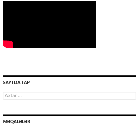
SAYTDA TAP
Axtarış:
MƏQALƏLƏR