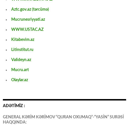
Aztc.gov.az (tərcümə)
Mucrunesriyyati.az
WWW.USTAC.AZ
Kitabevim.az
Litinstitut.ru
Valideyn.az
Mucru.art
Olaylar.az
ADƏTİMİZ :
GENERAL KƏRİM KƏRİMOV “QURAN OXUMAQ”-“YASİN” SURƏSİ
HAQQINDA: