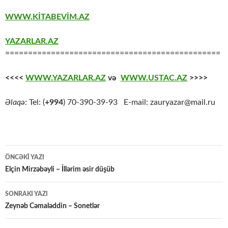
WWW.KİTABEVİM.AZ
YAZARLAR.AZ
===============================================
<<<<
WWW.YAZARLAR.AZ
və
WWW.USTAC.AZ
>>>>
Əlaqə:
Tel: (
+994
) 70-390-39-93 E-mail: zauryazar@mail.ru
Yazılar
ÖNCƏKI YAZI
üzrə
Elçin Mirzəbəyli – İllərim əsir düşüb
naviqasiya
SONRAKI YAZI
Zeynəb Cəmaləddin – Sonetlər