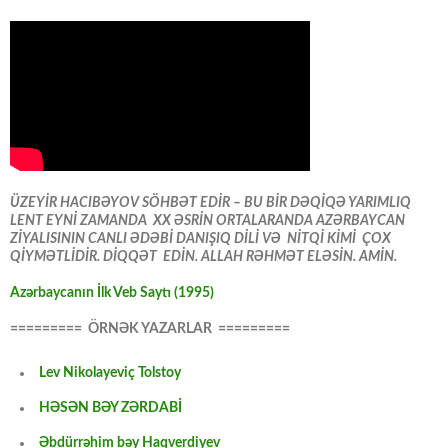
ÜZEYİR HACIBƏYOV SÖHBƏT EDİR – BU BİR DƏQİQƏ YARIMLIQ
LENT EYNİ ZAMANDA XX ƏSRİN ORTALARANDA AZƏRBAYCAN
ZİYALISININ CANLI ƏDƏBİ DANIŞIQ DİLİ VƏ NİTQİ KİMİ ÇOX
QİYMƏTLİDİR. DİQQƏT EDİN. ALLAH RƏHMƏT ELƏSİN. AMİN.
Azərbaycanın İlk Veb Saytı (1995)
========= ÖRNƏK YAZARLAR =========
Lev Nikolayeviç Tolstoy
HƏSƏN BƏY ZƏRDABİ
Əbdürrəhim bəy Haqverdiyev