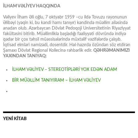
İLHAM VƏLİYEV HAQQINDA
Vəliyev İlham Əli oğlu, 7 oktyabr 1959 –cu ildə Tovuzu rayonunun
Əlibəyi (yəqin ki, bu kəndi hamı tanıyır) kəndində müəllim ailəsində
anadan olub. Azərbaycan Dövlət Pedoqoji Universitetinin Riyaziyyat
fakültəsini bitirib. Müəllimliklə başladığı fəaliyyəti dövründə indiyə
qədər bir çox təhsil müəssisələrində müxtəlif vəzifələrdə çalışıb.
İqtisad elmləri namizədi, dosentdir. Hal-hazırda özündən söz etdirən
Şamaxı Dövlət Regional Kollecinə rəhbərlik edir.
QƏHRƏMANIMIZI
YAXINDAN TANIYAQ:
İLHAM VƏLİYEV – STEREOTİPLƏRİ YOX EDƏN ADAM
BİR MÜƏLLİM TANIYIRAM – İLHAM VƏLİYEV
YENİ KİTAB