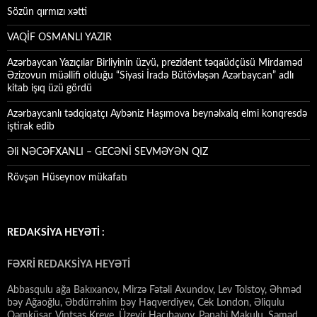
Sözün qırmızı xətti
VAQİF OSMANLI YAZIR
Azərbaycan Yazıçılar Birliyinin üzvü, prezident təqaüdçüsü Mirdaməd
Əzizovun müəllifi olduğu “Siyasi İradə Bütövləşən Azərbaycan” adlı
kitab işıq üzü gördü
Azərbaycanlı tədqiqatçı Aybəniz Haşımova beynəlxalq elmi konqresdə
iştirak edib
Əli NƏCƏFXANLI – GECƏNİ SEVMƏYƏN QIZ
Rövşən Hüseynov mükafatı
REDAKSİYA HEYƏTİ :
FƏXRİ REDAKSİYA HEYƏTİ
Abbasqulu ağa Bakıxanov, Mirzə Fətəli Axundov, Lev Tolstoy, Əhməd
bəy Ağaoğlu, Əbdürrəhim bəy Haqverdiyev, Cek London, Əliqulu
Qəmküsar, Vintsas Kreve, Üzeyir Hacıbəyov, Pənahi Makulu, Səməd