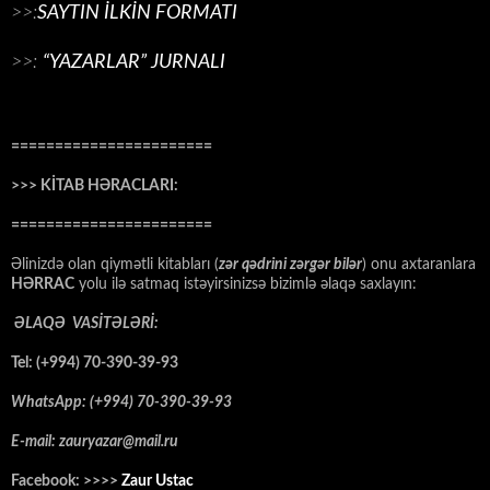
>>:
SAYTIN İLKİN FORMATI
>>:
“YAZARLAR” JURNALI
=======================
>>> KİTAB HƏRACLARI:
=======================
Əlinizdə olan qiymətli kitabları (
zər qədrini zərgər bilər
) onu axtaranlara
HƏRRAC
yolu ilə satmaq istəyirsinizsə bizimlə əlaqə saxlayın:
ƏLAQƏ VASİTƏLƏRİ:
Tel: (+994) 70-390-39-93
WhatsApp: (+994) 70-390-39-93
E-mail: zauryazar@mail.ru
Facebook: >>>>
Zaur Ustac