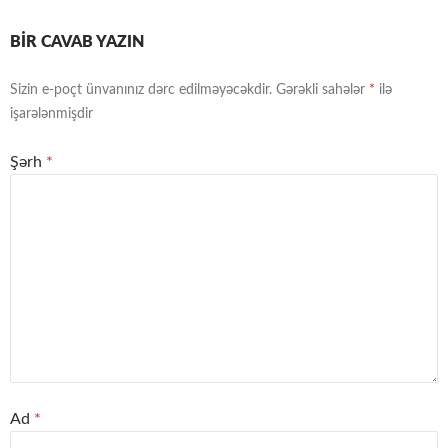
BIR CAVAB YAZIN
Sizin e-poçt ünvanınız dərc edilməyəcəkdir.
Gərəkli sahələr
*
ilə
işarələnmişdir
Şərh
*
Ad
*