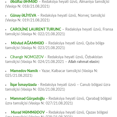
Əbülfəz ƏHMƏD
– Redaksiya heyəti üzvü, Almaniya təmsilçisi
(Vəsiqə N: 018/21.08.2021)
Günay ƏLİYEVA
– Redaksiya heyəti üzvü, Norveç təmsilçisi
(Vəsiqə N: 019/21.08.2021)
CAROLİNE LAURENT TURUNC
– Redaksiya heyəti üzvü, Fransa
təmsilçisi (Vəsiqə N: 022/21.08.2021)
Mövlud AĞAMMƏD
– Redaksiya heyəti üzvü, Quba bölgə
təmsilçisi (Vəsiqə N: 023/21.08.2021)
Cihangir NOMOZOV
– Redaksiya heyəti üzvü, Özbəkistan
təmsilçisi (Vəsiqə N: 024/21.08.2021 –
Allah rəhmət eləsin
)
Mamedov Namik
–
Yazar, Kəlbəcər təmsilçisi (Vəsiqə N:
025/21.08.2021)
İlqar İsmayılzadə
–
Redaksiya heyəti üzvü – Cənub bölgəsi üzrə
təmsilçisi (Vəsiqə N: 026/21.08.2021)
Məmməd Gürşadoğlu
–
Redaksiya heyəti üzvü, Qarabağ bölgəsi
üzrə təmsilçisi (Vəsiqə N: 027/21.08.2021)
Murad MƏMMƏDOV
–
Redaksiya heyəti üzvü, Qazax bölgəsi