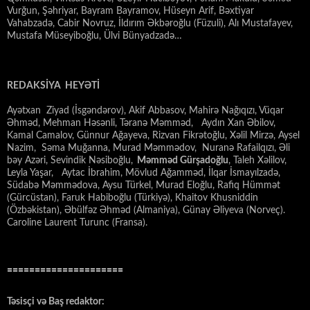
Vurğun, Şəhriyar, Bayram Bayramov, Hüseyn Arif, Bəxtiyar
Vahabzadə, Cabir Novruz, İldırım Əkbəroğlu (Füzuli), Alı Mustafayev,
Mustafa Müseyiboğlu, Ülvi Bünyadzadə…
REDAKSİYA HEYƏTİ
Ayətxan Ziyad (İsgəndərov), Akif Abbasov, Mahirə Nağıqızı, Vüqar
Əhməd, Mehman Həsənli, Təranə Məmməd, Aydın Xan Əbilov,
Kamal Camalov, Günnur Ağayeva, Rizvan Fikrətoğlu, Xəlil Mirzə, Aysel
Nazim, Səma Muğanna, Murad Məmmədov, Nuranə Rafailqızı, Əli
bəy Azəri, Sevindik Nəsiboğlu,
Məmməd Gürşadoğlu
, Taleh Xəlilov,
Leyla Yaşar, Aytac İbrahim, Mövlud Ağamməd, İlqar İsmayılzadə,
Südabə Məmmədova, Aysu Türkel, Murad Eloğlu, Rafiq Hümmət
(Gürcüstan), Faruk Habiboğlu (Türkiyə), Khaitov Khusniddin
(Özbəkistan), Əbülfəz Əhməd (Almaniya), Günay Əliyeva (Norveç).
Caroline Laurent Turunc (Fransa).
=====================
Təsisçi və Baş redaktor: