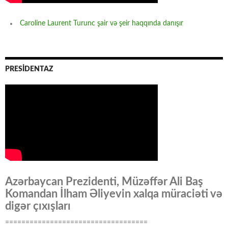
Caroline Laurent Turunc şair və şeir haqqında danışır
PRESİDENTAZ
Azərbaycan Prezidenti, Müzəffər Ali Baş
Komandan İlham Əliyevin xalqa müraciəti və
digər çıxışları
===================================