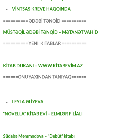
VİNTSAS KREVE HAQQINDA
========== ƏDƏBİ TƏNQİD ==========
MÜSTƏQİL ƏDƏBİ TƏNQİD – MƏTANƏT VAHİD
========== YENİ KİTABLAR ==========
KİTAB DÜKANI – WWW.KİTABEVİM.AZ
======ONU YAXINDAN TANIYAQ======
LEYLA ƏLİYEVA
“NOVELLA” KİTAB EVİ – ELMLƏR FİLİALI
Südabə Məmmədova – “Debüt” kitabı