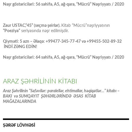
Nəşr göstəriciləri: 56 səhifə, A5, ağ-qara, “Mücrü” Nəşriyyatı / 2020
Zaur USTAC,“45” (seçmə şeirlər).
Kitab “Mücrü”nəşriyyatının
“Poeziya”
seriyasında nəşr edilmişdir.
Qiyməti: 5 azn – Əlaqə: +99477-345-77-47 və +99455-502-89-32
İNDİ ZƏNG EDİN!
Nəşr göstəriciləri: 64 səhifə, A5, ağ-qara, “Mücrü” Nəşriyyatı / 2020
ARAZ ŞƏHRİLİNİN KİTABI
Araz Şəhrilinin “Səfəvilər: paralellər, ehtimallar, həqiqətlər…” kitabı –
BAKI və SUMQAYIT ŞƏHƏRLƏRİNDƏ ƏSAS KİTAB
MAĞAZALARINDA
ŞƏRƏF LÖVHƏSİ