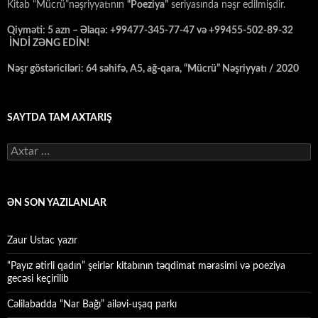
Kitab “Mücrü”nəşriyyatının
“Poeziya”
seriyasında nəşr edilmişdir.
Qiyməti: 5 azn – Əlaqə: +99477-345-77-47 və +99455-502-89-32
İNDİ ZƏNG EDİN!
Nəşr göstəriciləri: 64 səhifə, A5, ağ-qara, “Mücrü” Nəşriyyatı / 2020
SAYTDA TAM AXTARIŞ
Axtarış:
ƏN SON YAZILANLAR
Zaur Ustac yazır
“Payız ətirli qadın” şeirlər kitabının təqdimat mərasimi və poeziya
gecəsi keçirilib
Cəlilabadda “Nar Bağı” ailəvi-uşaq parkı