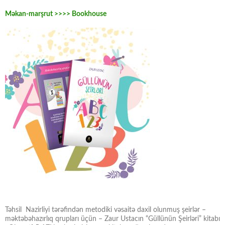
Məkan-marşrut >>>> Bookhouse
Təhsil Nazirliyi tərəfindən metodiki vəsaitə daxil olunmuş şeirlər –
məktəbəhazırlıq qrupları üçün – Zaur Ustacın “Güllünün Şeirləri” kitabı