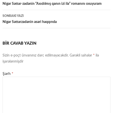
üzrə
Nigar Səttar-zadənin “Axıdılmış qanın izi ilə” romanını oxuyuram
naviqasiya
SONRAKI YAZI
Nigar Səttarzadənin əsəri haqqında
BIR CAVAB YAZIN
Sizin e-poçt ünvanınız dərc edilməyəcəkdir.
Gərəkli sahələr
*
ilə
işarələnmişdir
Şərh
*