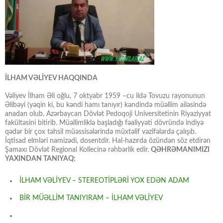
İLHAM VƏLİYEV HAQQINDA
Vəliyev İlham Əli oğlu, 7 oktyabr 1959 –cu ildə Tovuzu rayonunun
Əlibəyi (yəqin ki, bu kəndi hamı tanıyır) kəndində müəllim ailəsində
anadan olub. Azərbaycan Dövlət Pedoqoji Universitetinin Riyaziyyat
fakültəsini bitirib. Müəllimliklə başladığı fəaliyyəti dövründə indiyə
qədər bir çox təhsil müəssisələrində müxtəlif vəzifələrdə çalışıb.
İqtisad elmləri namizədi, dosentdir. Hal-hazırda özündən söz etdirən
Şamaxı Dövlət Regional Kollecinə rəhbərlik edir.
QƏHRƏMANIMIZI
YAXINDAN TANIYAQ:
İLHAM VƏLİYEV – STEREOTİPLƏRİ YOX EDƏN ADAM
BİR MÜƏLLİM TANIYIRAM – İLHAM VƏLİYEV