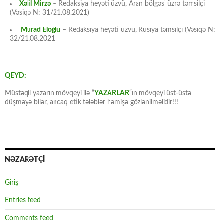
Xəlil Mirzə
– Redaksiya heyəti üzvü, Aran bölgəsi üzrə təmsilçi
(Vəsiqə N: 31/21.08.2021)
Murad Eloğlu
– Redaksiya heyəti üzvü, Rusiya təmsilçi (Vəsiqə N:
32/21.08.2021
QEYD:
Müstəqil yazarın mövqeyi ilə “
YAZARLAR
“ın mövqeyi üst-üstə
düşməyə bilər, ancaq etik tələblər həmişə gözlənilməlidir!!!
NƏZARƏTÇİ
Giriş
Entries feed
Comments feed