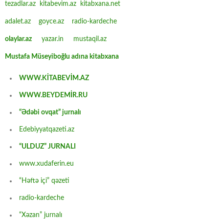
tezadlar.az
kitabevim.az
kitabxana.net
adalet.az
goyce.az
radio-kardeche
olaylar.az
yazar.in
mustaqil.az
Mustafa Müseyiboğlu adına kitabxana
WWW.KİTABEVİM.AZ
WWW.BEYDEMİR.RU
“Ədəbi ovqat” jurnalı
Edebiyyatqazeti.az
“ULDUZ” JURNALI
www.xudaferin.eu
“Həftə içi” qəzeti
radio-kardeche
“Xəzan” jurnalı