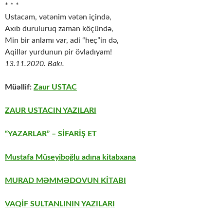
* * *
Ustacam, vətənim vətən içində,
Axıb duruluruq zaman köçündə,
Min bir anlamı var, adi “heç”in də,
Aqillər yurdunun pir övladıyam!
13.11.2020. Bakı.
Müəllif:
Zaur USTAC
ZAUR USTACIN YAZILARI
“YAZARLAR” – SİFARİŞ ET
Mustafa Müseyiboğlu adına kitabxana
MURAD MƏMMƏDOVUN KİTABI
VAQİF SULTANLININ YAZILARI