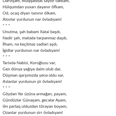
Dərvişəm, müqqəddəs sayılır təkkəm,
Hülqumdan yuxarı dayanır öfkəm,
Od, ocaq diyarı tanınır ölkəm,
Alovlar yurdunun nar övladıyam!
* * *
Unutma, şah babam Xətai başdı,
Nadir şah, mətədə tərpənməz daşdı,
İlham, nə keçilməz sədləri aşdı,
İgidlər yurdunun nər övladıyam!
* * *
Tarixdə Nəbisi, Koroğlusu var,
Gen dünya yağıya daim olub dar,
Düşmən qarşımızda yenə oldu xar,
Aslanlar yurdunun şir övladıyam!
* * *
Göydən Yer üzünə ərmağan, payam,
Gündüzlər Günəşəm, gecələr Ayam,
Ən parlaq ulduzdan törəyən boyam,
Ozanlar yurdunun sirr övladıyam!