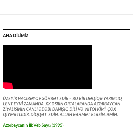
ANA DİLİMİZ
ÜZEYİR HACIBƏYOV SÖHBƏT EDİR – BU BİR DƏQİQƏ YARIMLIQ
LENT EYNİ ZAMANDA XX ƏSRİN ORTALARANDA AZƏRBAYCAN
ZİYALISININ CANLI ƏDƏBİ DANIŞIQ DİLİ VƏ NİTQİ KİMİ ÇOX
QİYMƏTLİDİR. DİQQƏT EDİN. ALLAH RƏHMƏT ELƏSİN. AMİN.
Azərbaycanın İlk Veb Saytı (1995)