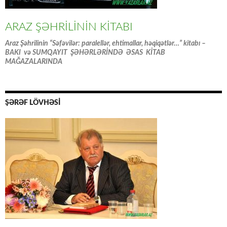
ARAZ ŞƏHRİLİNİN KİTABI
Araz Şəhrilinin “Səfəvilər: paralellər, ehtimallar, həqiqətlər…” kitabı –
BAKI və SUMQAYIT ŞƏHƏRLƏRİNDƏ ƏSAS KİTAB
MAĞAZALARINDA
ŞƏRƏF LÖVHƏSİ