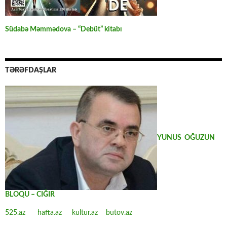
Südabə Məmmədova – “Debüt” kitabı
TƏRƏFDAŞLAR
YUNUS OĞUZUN
BLOQU – CIĞIR
525.az
hafta.az
kultur.az
butov.az