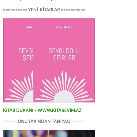
========== YENİ KİTABLAR ==========
KİTAB DÜKANI – WWW.KİTABEVİM.AZ
======ONU YAXINDAN TANIYAQ======