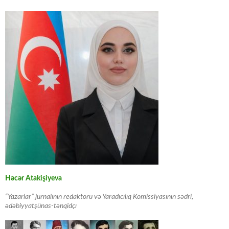
Həcər Atakişiyeva
“Yazarlar” jurnalının redaktoru və Yaradıcılıq Komissiyasının sədri,
ədəbiyyatşünas-tənqidçı