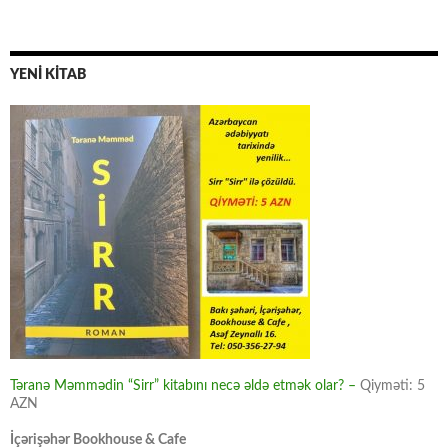
YENİ KİTAB
Təranə Məmmədin “Sirr” kitabını necə əldə etmək olar? –
Qiyməti: 5
AZN
İçərişəhər Bookhouse & Cafe