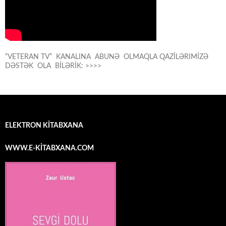
“VETERAN TV” KANALINA ABUNƏ OLMAQLA QAZİLƏRIMİZƏ
DƏSTƏK OLA BİLƏRİK: >>>>
ELEKTRON KİTABXANA
WWW.E-KİTABXANA.COM