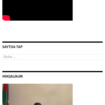
SAYTDA TAP
Axtarış:
MƏQALƏLƏR