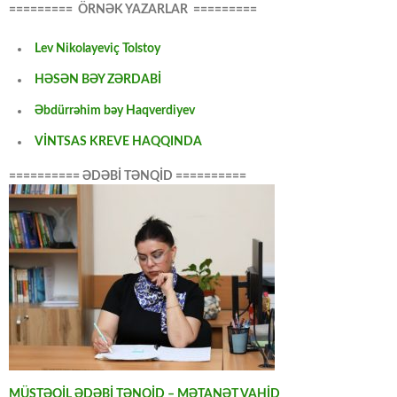
========= ÖRNƏK YAZARLAR =========
Lev Nikolayeviç Tolstoy
HƏSƏN BƏY ZƏRDABİ
Əbdürrəhim bəy Haqverdiyev
VİNTSAS KREVE HAQQINDA
========== ƏDƏBİ TƏNQİD ==========
MÜSTƏQİL ƏDƏBİ TƏNQİD – MƏTANƏT VAHİD