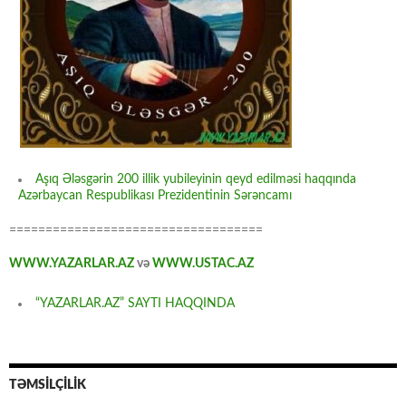
Aşıq Ələsgərin 200 illik yubileyinin qeyd edilməsi haqqında
Azərbaycan Respublikası Prezidentinin Sərəncamı
===================================
WWW.YAZARLAR.AZ
və
WWW.USTAC.AZ
“YAZARLAR.AZ” SAYTI HAQQINDA
TƏMSİLÇİLİK