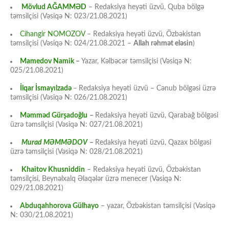
Mövlud AĞAMMƏD
– Redaksiya heyəti üzvü, Quba bölgə
təmsilçisi (Vəsiqə N: 023/21.08.2021)
Cihangir NOMOZOV
– Redaksiya heyəti üzvü, Özbəkistan
təmsilçisi (Vəsiqə N: 024/21.08.2021 –
Allah rəhmət eləsin
)
Mamedov Namik
–
Yazar, Kəlbəcər təmsilçisi (Vəsiqə N:
025/21.08.2021)
İlqar İsmayılzadə
–
Redaksiya heyəti üzvü – Cənub bölgəsi üzrə
təmsilçisi (Vəsiqə N: 026/21.08.2021)
Məmməd Gürşadoğlu
–
Redaksiya heyəti üzvü, Qarabağ bölgəsi
üzrə təmsilçisi (Vəsiqə N: 027/21.08.2021)
Murad MƏMMƏDOV
–
Redaksiya heyəti üzvü, Qazax bölgəsi
üzrə təmsilçisi (Vəsiqə N: 028/21.08.2021)
Khaitov Khusniddin
– Redaksiya heyəti üzvü, Özbəkistan
təmsilçisi, Beynəlxalq Əlaqələr üzrə menecer (Vəsiqə N:
029/21.08.2021)
Abduqahhorova Gülhayo
– yazar, Özbəkistan təmsilçisi (Vəsiqə
N: 030/21.08.2021)