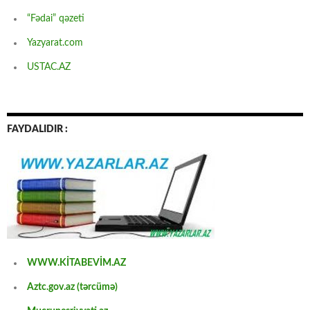
“Fədai” qəzeti
Yazyarat.com
USTAC.AZ
FAYDALIDIR :
WWW.KİTABEVİM.AZ
Aztc.gov.az (tərcümə)