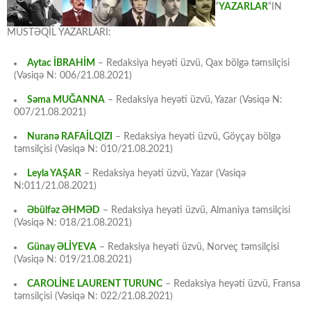
“
YAZARLAR
“IN
MÜSTƏQİL YAZARLARI:
Aytac İBRAHİM
– Redaksiya heyəti üzvü, Qax bölgə təmsilçisi
(Vəsiqə N: 006/21.08.2021)
Səma MUĞANNA
– Redaksiya heyəti üzvü, Yazar (Vəsiqə N:
007/21.08.2021)
Nuranə RAFAİLQIZI
– Redaksiya heyəti üzvü, Göyçay bölgə
təmsilçisi (Vəsiqə N: 010/21.08.2021)
Leyla YAŞAR
– Redaksiya heyəti üzvü, Yazar (Vəsiqə
N:011/21.08.2021)
Əbülfəz ƏHMƏD
– Redaksiya heyəti üzvü, Almaniya təmsilçisi
(Vəsiqə N: 018/21.08.2021)
Günay ƏLİYEVA
– Redaksiya heyəti üzvü, Norveç təmsilçisi
(Vəsiqə N: 019/21.08.2021)
CAROLİNE LAURENT TURUNC
– Redaksiya heyəti üzvü, Fransa
təmsilçisi (Vəsiqə N: 022/21.08.2021)