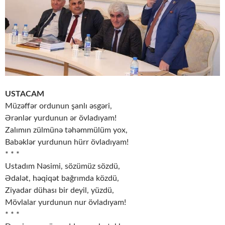
USTACAM
Müzəffər ordunun şanlı əsgəri,
Ərənlər yurdunun ər övladıyam!
Zalımın zülmünə təhəmmülüm yox,
Babəklər yurdunun hürr övladıyam!
* * *
Ustadım Nəsimi, sözümüz sözdü,
Ədalət, həqiqət bağrımda közdü,
Ziyadar dühası bir deyil, yüzdü,
Mövlalar yurdunun nur övladıyam!
* * *