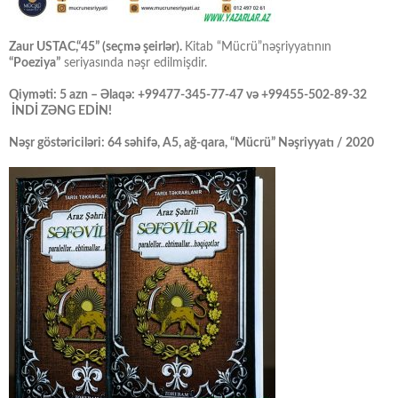
Zaur USTAC,“45” (seçmə şeirlər).
Kitab “Mücrü”nəşriyyatının
“Poeziya”
seriyasında nəşr edilmişdir.
Qiyməti: 5 azn – Əlaqə: +99477-345-77-47 və +99455-502-89-32
İNDİ ZƏNG EDİN!
Nəşr göstəriciləri: 64 səhifə, A5, ağ-qara, “Mücrü” Nəşriyyatı / 2020