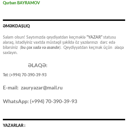
Qurban BAYRAMOV
ƏMƏKDAŞLIQ
Salam olsun! Saytımızda qeydiyatdan keçməklə
“YAZAR”
statusu
alaraq, istədiyiniz vaxtda müstəqil şəkildə öz yazılarınızı dərc edə
bilərsiniz
(
bu çox sadə və asandır
).
Qeydiyyatdan keçmək üçün əlaqə
saxlayın.
ƏLAQƏ:
Tel: (+994) 70-390-39-93
E-mail: zauryazar@mail.ru
WhatsApp: (
+994
) 70-390-39-93
YAZARLAR :