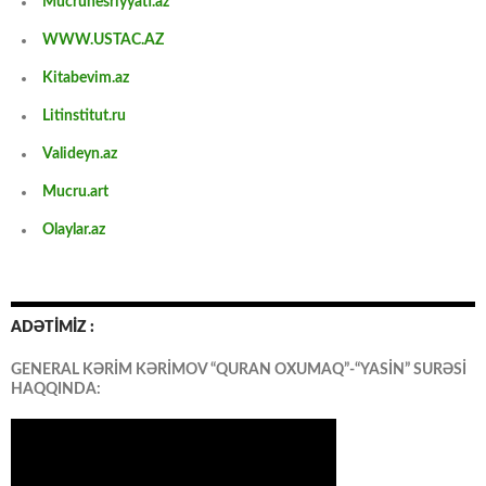
Mucrunesriyyati.az
WWW.USTAC.AZ
Kitabevim.az
Litinstitut.ru
Valideyn.az
Mucru.art
Olaylar.az
ADƏTİMİZ :
GENERAL KƏRİM KƏRİMOV “QURAN OXUMAQ”-“YASİN” SURƏSİ
HAQQINDA: