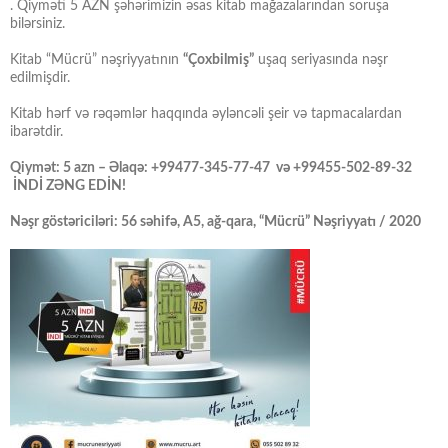
. Qiyməti 5 AZN şəhərimizin əsas kitab mağazalarından soruşa
bilərsiniz.
Kitab “Mücrü” nəşriyyatının
“Çoxbilmiş”
uşaq seriyasında nəşr
edilmişdir.
Kitab hərf və rəqəmlər haqqında əyləncəli şeir və tapmacalardan
ibarətdir.
Qiymət: 5 azn – Əlaqə: +99477-345-77-47 və +99455-502-89-32
İNDİ ZƏNG EDİN!
Nəşr göstəriciləri: 56 səhifə, A5, ağ-qara, “Mücrü” Nəşriyyatı / 2020