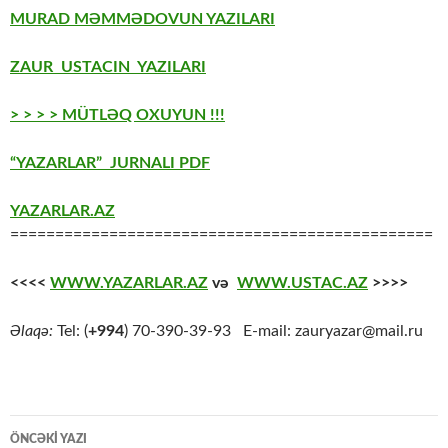
MURAD MƏMMƏDOVUN YAZILARI
ZAUR USTACIN YAZILARI
> > > > MÜTLƏQ OXUYUN !!!
“YAZARLAR” JURNALI PDF
YAZARLAR.AZ
===============================================
<<<<
WWW.YAZARLAR.AZ
və
WWW.USTAC.AZ
>>>>
Əlaqə:
Tel: (
+994
) 70-390-39-93 E-mail: zauryazar@mail.ru
Yazılar
ÖNCƏKI YAZI