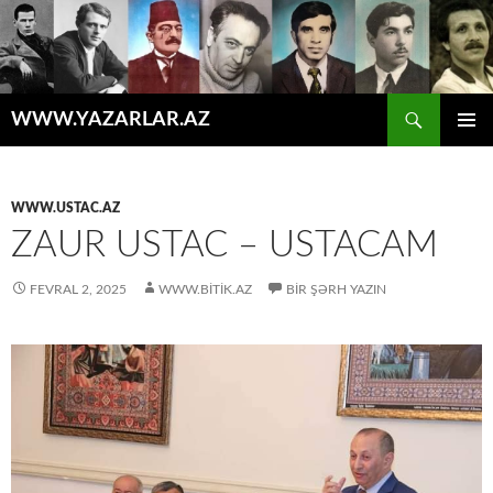
Axtar
WWW.YAZARLAR.AZ
MÜHTƏVIYYATA
ƏSAS
KEÇ
MENYU
WWW.USTAC.AZ
ZAUR USTAC – USTACAM
FEVRAL 2, 2025
WWW.BITIK.AZ
BIR ŞƏRH YAZIN