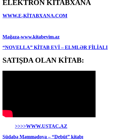
ELEKTRON KİTABXANA
WWW.E-KİTABXANA.COM
Mağaza-www.kitabevim.az
“NOVELLA” KİTAB EVİ – ELMLƏR FİLİALI
SATIŞDA OLAN KİTAB:
>>>>WWW.USTAC.AZ
Südabə Məmmədova – “Debüt” kitabı