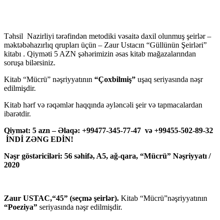
Təhsil Nazirliyi tərəfindən metodiki vəsaitə daxil olunmuş şeirlər –
məktəbəhazırlıq qrupları üçün – Zaur Ustacın “Güllünün Şeirləri”
kitabı . Qiyməti 5 AZN şəhərimizin əsas kitab mağazalarından
soruşa bilərsiniz.
Kitab “Mücrü” nəşriyyatının
“Çoxbilmiş”
uşaq seriyasında nəşr
edilmişdir.
Kitab hərf və rəqəmlər haqqında əyləncəli şeir və tapmacalardan
ibarətdir.
Qiymət: 5 azn – Əlaqə: +99477-345-77-47 və +99455-502-89-32
İNDİ ZƏNG EDİN!
Nəşr göstəriciləri: 56 səhifə, A5, ağ-qara, “Mücrü” Nəşriyyatı /
2020
Zaur USTAC,“45” (seçmə şeirlər).
Kitab “Mücrü”nəşriyyatının
“Poeziya”
seriyasında nəşr edilmişdir.