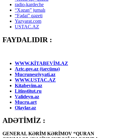
radio-kardeche
“Xəzan” jurnalı
“Fədai” qəzeti
Yazyarat.com
USTAC.AZ
FAYDALIDIR :
WWW.KİTABEVİM.AZ
Aztc.gov.az (tərcümə)
Mucrunesriyyati.az
WWW.USTAC.AZ
Kitabevim.az
Litinstitut.ru
Valideyn.az
Mucru.art
Olaylar.az
ADƏTİMİZ :
GENERAL KƏRİM KƏRİMOV “QURAN