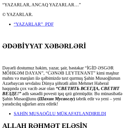
“YAZARLAR, ANCAQ YAZARLAR…”
© YAZARLAR.
“YAZARLAR” PDF
ƏDƏBİYYAT XƏBƏRLƏRİ
Dəyərli dostumuz həkim, yazar, şair, bəstəkar “İGİD ƏSGƏR
MÖHKƏM DAYAN”, “CƏNƏB LEYTENANT” kimi məşhur
mahnı və marşları ilə qəlbimizdə taxt qurmuş Şahin Musaoğlunun
Azərbaycan sevdalısı Dünya şöhrətli alim Mehmet Haberal
haqqında çox vacib əsər olan
“СВЕТИТЬ ВСЕГДА, СВЕТИТ
ВЕЗДЕ!”
adlı sənədli povesti işıq qzü görmüşdür. Bu münasibətlə
Şahin Musaoğlunu
(
Шахин Мусаоглу
)
təbrik edir və yeni – yeni
yaradıcılıq uğurları arzu edirik!
ŞAHİN MUSAOĞLU MÜKAFATLANDIRILDI
ALLAH RƏHMƏT ELƏSİN