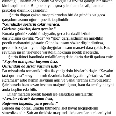
olunduğu, insanın öz vicdanı və sevgisi ilə üz-üzə qaldığı bir məkan
kimi təqdim edir. Bu poetik yanaşma şeirə həm fəlsəfi, həm də
psixoloji dərinlik qazandırır.
Şeirin diqqət çəkən məqamlarından biri də gündüz və gecə
qarşıdurmasının uğurlu poetik təqdimidir:
“Gündüzlər sözlərin çəkir meraca,
Gözlərin çəkirlər, dara gecələr.”
Burada gündüz zahiri ünsiyyətin, gecə isə daxili iztirabın
daşıyıcısına çevrilir. “Söz” və “göz” qarşılaşdırılması müəllifin
poetik məharətini göstərir. Gündüz insanı sözlər düşündürürsə,
gecələr baxışların yaratdığı duyğular insanı mənəvi dara çəkir. Bu,
sevginin insan taleyində yaratdığı hökmün poetik ifadəsidir.
Şeirin ikinci bəndində müəllif artıq daha dərin daxili qatlara enir:
“Xəyalın taxt qurar başımın üstə,
Qurundan od sıçrar yaşımın üstə.”
Bu misralarda romantik lirika ilə yanğı dolu hisslər birləşir. “Xəyalın
taxt qurması” sevgilinin ruh üzərində hakimiyyətini göstərirsə, “od
sıçraması” artıq həmin sevginin ağrı və yanğı tərəfini simvollaşdırır.
Şair burada həm sevən insanın məğrurluğunu, həm də acizliyini eyni
anda təqdim edə bilir.
Digər maraqlı poetik tapıntı isə aşağıdakı misralardır:
“Arzular cücərir daşımın üstə,
Bağrımın başında, yara gecələr.”
Burada daş obrazı ümidin bitmədiyi sərt həyat həqiqətlərini
simvolizə edir. Şair ən ümidsiz məqamda belə arzuların cücərdiyini