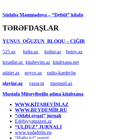
Südabə Məmmədova – “Debüt” kitabı
TƏRƏFDAŞLAR
YUNUS OĞUZUN BLOQU – CIĞIR
525.az
hafta.az
kultur.az
butov.az
tezadlar.az
kitabevim.az
kitabxana.net
adalet.az
goyce.az
radio-kardeche
olaylar.az
yazar.in
mustaqil.az
Mustafa Müseyiboğlu adına kitabxana
WWW.KİTABEVİM.AZ
WWW.BEYDEMİR.RU
“Ədəbi ovqat” jurnalı
Edebiyyatqazeti.az
“ULDUZ” JURNALI
www.xudaferin.eu
“Həftə içi” qəzeti