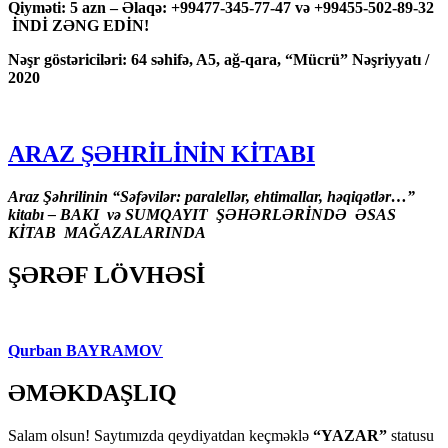
Qiyməti: 5 azn – Əlaqə: +99477-345-77-47 və +99455-502-89-32
İNDİ ZƏNG EDİN!
Nəşr göstəriciləri: 64 səhifə, A5, ağ-qara, “Mücrü” Nəşriyyatı /
2020
ARAZ ŞƏHRİLİNİN KİTABI
Araz Şəhrilinin “Səfəvilər: paralellər, ehtimallar, həqiqətlər…”
kitabı – BAKI və SUMQAYIT ŞƏHƏRLƏRİNDƏ ƏSAS
KİTAB MAĞAZALARINDA
ŞƏRƏF LÖVHƏSİ
Qurban BAYRAMOV
ƏMƏKDAŞLIQ
Salam olsun! Saytımızda qeydiyatdan keçməklə
“YAZAR”
statusu