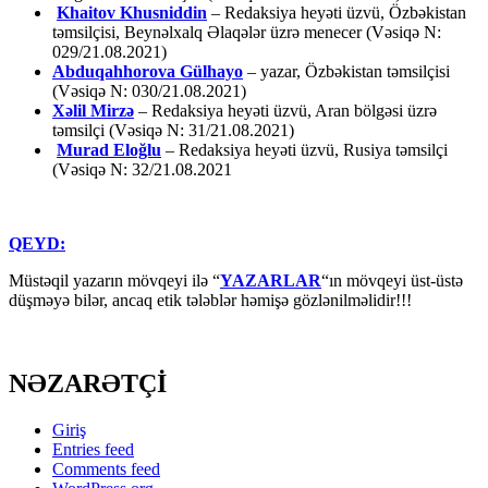
Khaitov Khusniddin
– Redaksiya heyəti üzvü, Özbəkistan
təmsilçisi, Beynəlxalq Əlaqələr üzrə menecer (Vəsiqə N:
029/21.08.2021)
Abduqahhorova Gülhayo
– yazar, Özbəkistan təmsilçisi
(Vəsiqə N: 030/21.08.2021)
Xəlil Mirzə
– Redaksiya heyəti üzvü, Aran bölgəsi üzrə
təmsilçi (Vəsiqə N: 31/21.08.2021)
Murad Eloğlu
– Redaksiya heyəti üzvü, Rusiya təmsilçi
(Vəsiqə N: 32/21.08.2021
QEYD:
Müstəqil yazarın mövqeyi ilə “
YAZARLAR
“ın mövqeyi üst-üstə
düşməyə bilər, ancaq etik tələblər həmişə gözlənilməlidir!!!
NƏZARƏTÇİ
Giriş
Entries feed
Comments feed