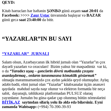
QEYD:
Kitab hərracları hər həftənin
ŞƏNBƏ
günü axşam
saat 20:01
da
Facebook: >>>>
Zaur Ustac
ünvanında başlayar və
BAZAR
günü gecə
saat 23:40:00
da bitir.
“YAZARLAR”IN BU SAYI
“YAZARLAR” JURNALI
Salam olsun, Azərbaycanın ilk hibrid jurnalı olan “Yazarlar”ın çox
dəyərli yazarları və oxucuları! Bizim yalnız bir məqsədimiz var ki,
o da
“
Yaradıcı uşaq – gәnclәrin dövrü mәtbuatda çıxışını
asanlaşdırmaq , onların tanınmasına kömәklik göstәrmәk”
olmaqla məramnaməmizdə çox aydın şəkildə qeyd olumuşdur. Aylıq
ədəbi-bədii, elmi jurnal olan “Yazarlar” kitabxanalar üçün ənənəvi
qaydada məhdud sayda nəşr olunur və elektron formatda bir neçə
sabit, dayanıqlı, təhlükəsiz platformadan PULSUZ olaraq
yayımlanır. Jurnalın bu günə qədər çap olunmuş bütün nömrələrini
BİTİK.AZ
saytından sifariş yolu ilə əldə edə bilərsiniz. Eyni
zamanda Wahtsapp:
(+994) 70-390-39-93