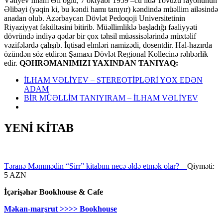
Vəliyev İlham Əli oğlu, 7 oktyabr 1959 –cu ildə Tovuzu rayonunun
Əlibəyi (yəqin ki, bu kəndi hamı tanıyır) kəndində müəllim ailəsində
anadan olub. Azərbaycan Dövlət Pedoqoji Universitetinin
Riyaziyyat fakültəsini bitirib. Müəllimliklə başladığı fəaliyyəti
dövründə indiyə qədər bir çox təhsil müəssisələrində müxtəlif
vəzifələrdə çalışıb. İqtisad elmləri namizədi, dosentdir. Hal-hazırda
özündən söz etdirən Şamaxı Dövlət Regional Kollecinə rəhbərlik
edir.
QƏHRƏMANIMIZI YAXINDAN TANIYAQ:
İLHAM VƏLİYEV – STEREOTİPLƏRİ YOX EDƏN
ADAM
BİR MÜƏLLİM TANIYIRAM – İLHAM VƏLİYEV
YENİ KİTAB
Təranə Məmmədin “Sirr” kitabını necə əldə etmək olar? –
Qiyməti:
5 AZN
İçərişəhər Bookhouse & Cafe
Məkan-marşrut >>>> Bookhouse