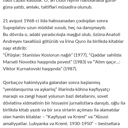
həbs cəzası kəsiblər. O, ən ciddi rejimli həbsxanada günə-
günə yatıb, əmlakı, təltifləri müsadirə olunub.
21 avqust 1968-ci ildə həbsxanadan çıxdıqdan sonra
Supoplatov uzun müddət susub, heç nə danışmayıb.
Bu dövrdə o, ədəbi yaradıcılıqla məşğul olub, özünə Anatoli
Andreyev təxəllüsü götürüb və İrina Quro ilə birlikdə kitablar
nəşr etdirib:
“Üfüqlər: Stanislav Kosiorun nağılı” (1977), “Qəddar sahildə:
Marseli Novotko haqqında povest” (1983) və “‘Atım qaçır…:
Viktor Kurnatovski haqqında” (1987).
Qorbaçov hakimiyyətə gələndən sonra başlanmış
“yenidənqurma və aşkarlıq” illərində köhnə kəşfiyyatçı
maraqlı və zəngi həyat yolunun bəzi detallarını, sovet
dövlətinə xidmətinin bir hissəsini jurnalistlərə danışıb, oğlu ilə
birlikdə kitab yazıb və bir sıra sirlərin açılması ilə əlamətdar
olan həmin kitablar – “Kəşfiyyat və Kreml” və “Xüsusi
əməliyyatlar. Lubyanka və Kreml. 1930-1950” – bestsellərə