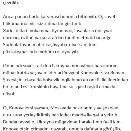
çevrilib.
Ancaq onun hərbi karyerası bununla bitməyib. O, sovet
hökumətinə misilsiz xidmətlər göstərib.
Xarici dilləri mükəmməl öyrənmək, insanlarla ünsiyyət
qurmaq, özünü yaxşı tərəfdən təqdim etmək bacarığı
Sudoplatovun mahir kəşfiyyatçı-diversant kimi
püxtələşməsində mühüm rol oynayıb.
Onun adı sovet tarixinə Ukrayna müqavimət hərəkatının
mühacirətdə yaşayan liderləri Yevgeni Konovalets və Roman
Şuxeviçin, eləcə də bolşevik inqilabının ən öncül iki liderindən
biri olan Lev Trotskinin həyatına sui-qəsd təşkil etməklə
düşüb.
O, Konovaletsi şəxsən, Moskvada hazırlanmış və şokolad
qutusuna yerləşdirilmiş partladıcı maddə ilə qətlə yetirib.
Bundan əvvəl o, Ukrayna müqavimət hərəkatının fəali kimi
Konovaletsin etimadını qazanıb, onunla dəfələrlə görüşüb,