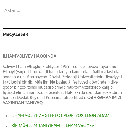
Axtarış:
MƏQALƏLƏR
İLHAM VƏLİYEV HAQQINDA
Vəliyev İlham Əli oğlu, 7 oktyabr 1959 –cu ildə Tovuzu rayonunun
Əlibəyi (yəqin ki, bu kəndi hamı tanıyır) kəndində müəllim ailəsində
anadan olub. Azərbaycan Dövlət Pedoqoji Universitetinin Riyaziyyat
fakültəsini bitirib. Müəllimliklə başladığı fəaliyyəti dövründə indiyə
qədər bir çox təhsil müəssisələrində müxtəlif vəzifələrdə çalışıb.
İqtisad elmləri namizədi, dosentdir. Hal-hazırda özündən söz etdirən
Şamaxı Dövlət Regional Kollecinə rəhbərlik edir.
QƏHRƏMANIMIZI
YAXINDAN TANIYAQ:
İLHAM VƏLİYEV – STEREOTİPLƏRİ YOX EDƏN ADAM
BİR MÜƏLLİM TANIYIRAM – İLHAM VƏLİYEV