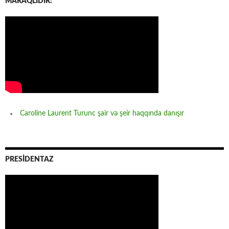
MARAQLIDIR:
Caroline Laurent Turunc şair və şeir haqqında danışır
PRESİDENTAZ