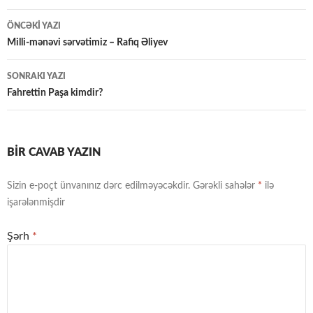
Yazılar
ÖNCƏKI YAZI
üzrə
Milli-mənəvi sərvətimiz – Rafiq Əliyev
naviqasiya
SONRAKI YAZI
Fahrettin Paşa kimdir?
BIR CAVAB YAZIN
Sizin e-poçt ünvanınız dərc edilməyəcəkdir.
Gərəkli sahələr
*
ilə
işarələnmişdir
Şərh
*