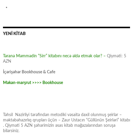
YENİ KİTAB
Təranə Məmmədin “Sirr” kitabını necə əldə etmək olar? –
Qiyməti: 5
AZN
İçərişəhər Bookhouse & Cafe
Məkan-marşrut >>>> Bookhouse
Təhsil Nazirliyi tərəfindən metodiki vəsaitə daxil olunmuş şeirlər –
məktəbəhazırlıq qrupları üçün – Zaur Ustacın “Güllünün Şeirləri” kitabı
. Qiyməti 5 AZN şəhərimizin əsas kitab mağazalarından soruşa
bilərsiniz.