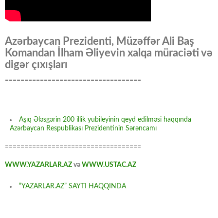
Azərbaycan Prezidenti, Müzəffər Ali Baş
Komandan İlham Əliyevin xalqa müraciəti və
digər çıxışları
===================================
Aşıq Ələsgərin 200 illik yubileyinin qeyd edilməsi haqqında
Azərbaycan Respublikası Prezidentinin Sərəncamı
===================================
WWW.YAZARLAR.AZ
və
WWW.USTAC.AZ
“YAZARLAR.AZ” SAYTI HAQQINDA