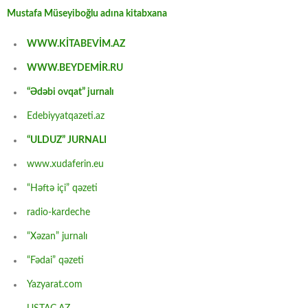
Mustafa Müseyiboğlu adına kitabxana
WWW.KİTABEVİM.AZ
WWW.BEYDEMİR.RU
“Ədəbi ovqat” jurnalı
Edebiyyatqazeti.az
“ULDUZ” JURNALI
www.xudaferin.eu
“Həftə içi” qəzeti
radio-kardeche
“Xəzan” jurnalı
“Fədai” qəzeti
Yazyarat.com