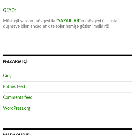
QEYD:
Müstəqil yazarın mövqeyi ilə “
YAZARLAR
“ın mövqeyi üst-üstə
düşməyə bilər, ancaq etik tələblər həmişə gözlənilməlidir!!!
NƏZARƏTÇİ
Giriş
Entries feed
Comments feed
WordPress.org