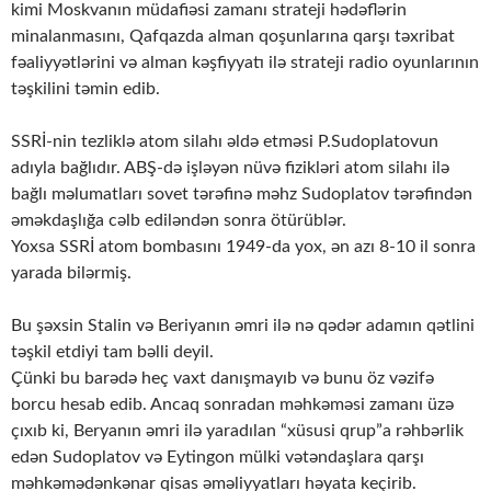
kimi Moskvanın müdafiəsi zamanı strateji hədəflərin
minalanmasını, Qafqazda alman qoşunlarına qarşı təxribat
fəaliyyətlərini və alman kəşfiyyatı ilə strateji radio oyunlarının
təşkilini təmin edib.
SSRİ-nin tezliklə atom silahı əldə etməsi P.Sudoplatovun
adıyla bağlıdır. ABŞ-də işləyən nüvə fizikləri atom silahı ilə
bağlı məlumatları sovet tərəfinə məhz Sudoplatov tərəfindən
əməkdaşlığa cəlb ediləndən sonra ötürüblər.
Yoxsa SSRİ atom bombasını 1949-da yox, ən azı 8-10 il sonra
yarada bilərmiş.
Bu şəxsin Stalin və Beriyanın əmri ilə nə qədər adamın qətlini
təşkil etdiyi tam bəlli deyil.
Çünki bu barədə heç vaxt danışmayıb və bunu öz vəzifə
borcu hesab edib. Ancaq sonradan məhkəməsi zamanı üzə
çıxıb ki, Beryanın əmri ilə yaradılan “xüsusi qrup”a rəhbərlik
edən Sudoplatov və Eytingon mülki vətəndaşlara qarşı
məhkəmədənkənar qisas əməliyyatları həyata keçirib.