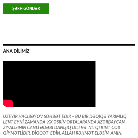
ANA DİLİMİZ
ÜZEYİR HACIBƏYOV SÖHBƏT EDİR – BU BİR DƏQİQƏ YARIMLIQ
LENT EYNİ ZAMANDA XX ƏSRİN ORTALARANDA AZƏRBAYCAN
ZİYALISININ CANLI ƏDƏBİ DANIŞIQ DİLİ VƏ NİTQİ KİMİ ÇOX
QİYMƏTLİDİR. DİQQƏT EDİN. ALLAH RƏHMƏT ELƏSİN. AMİN.