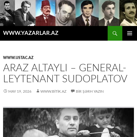
Axtar
WWW.YAZARLAR.AZ
MÜHTƏVIYYATA
ƏSAS
KEÇ
MENYU
WWW.USTAC.AZ
ARAZ ALTAYLI – GENERAL-
LEYTENANT SUDOPLATOV
MAY 19, 2026
WWW.BITIK.AZ
BIR ŞƏRH YAZIN