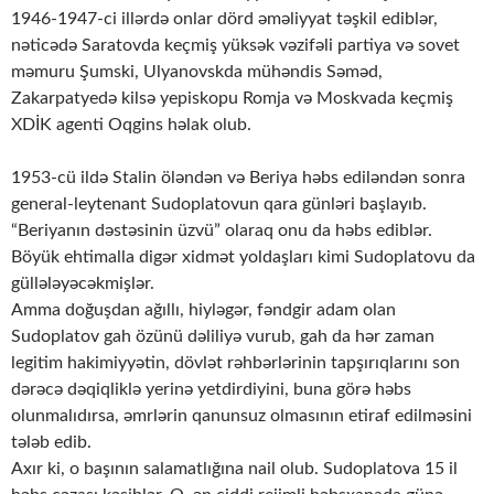
1946-1947-ci illərdə onlar dörd əməliyyat təşkil ediblər,
nəticədə Saratovda keçmiş yüksək vəzifəli partiya və sovet
məmuru Şumski, Ulyanovskda mühəndis Səməd,
Zakarpatyedə kilsə yepiskopu Romja və Moskvada keçmiş
XDİK agenti Oqgins həlak olub.
1953-cü ildə Stalin öləndən və Beriya həbs ediləndən sonra
general-leytenant Sudoplatovun qara günləri başlayıb.
“Beriyanın dəstəsinin üzvü” olaraq onu da həbs ediblər.
Böyük ehtimalla digər xidmət yoldaşları kimi Sudoplatovu da
güllələyəcəkmişlər.
Amma doğuşdan ağıllı, hiyləgər, fəndgir adam olan
Sudoplatov gah özünü dəliliyə vurub, gah da hər zaman
legitim hakimiyyətin, dövlət rəhbərlərinin tapşırıqlarını son
dərəcə dəqiqliklə yerinə yetdirdiyini, buna görə həbs
olunmalıdırsa, əmrlərin qanunsuz olmasının etiraf edilməsini
tələb edib.
Axır ki, o başının salamatlığına nail olub. Sudoplatova 15 il