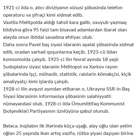
1921-ci ildə o, atıcı diviziyanın xüsusi şöbəsində telefon
operatoru və şifrəçi kimi xidmət edib.
Vaxtilə Melitpolda aldığı təhsil kara gəlib, oxuyub-yazmaq
bildiyinə görə 95 faizi tam bisavad adamlardan ibarət olan
alayda onun ibtidai savadına ehtiyac olub.
Daha sonra Pavel baş siyasi idarənin əyalət şöbəsində xidmət
edib, oradan sərhəd qoşunlarına keçib, 1923-cü ildən
komsomolda çalışıb. 1925-ci ilin fevral ayında 18 yaşlı
Sudoplatov siyasi idarənin Melitopol və Xarkov rayon
şöbələrində işçi, mühasib, statistik, rəislərin köməkçisi, kiçik
əməliyyatçı kimi işlərdə çalışıb.
1928-ci ilin avqust ayından etibarən o, Ukrayna SSR-in Baş
Siyasi İdarəsinin informasiya şöbəsinin səlahiyyətli
nümayəndəsi olub. 1928-ci ildə Ümumittifaq Kommunist
(bolşeviklər) Partiyasının üzvlüyünə qəbul olunub.
Beləcə, inqilabın ilk illərində küçə uşağı, alay oğlu olan yetim
oğlan 25 yaşında ikən artıq vəzifə, rütbə yiyəsi daşıyan birinə