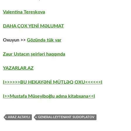
Valentina Tereşkova
DAHA ÇOX YENİ MƏLUMAT
Oxuyun >>
Gözündə tük var
Zaur Ustacın şeirləri haqqında
YAZARLAR.AZ
I>>>>>>BU HEKAYƏNİ MÜTLƏQ OXU<<<<<<I
I>>Mustafa Müseyiboğlu adına kitabxana<<I
ARAZ ALTAYLI
GENERAL-LEYTENANT SUDOPLATOV