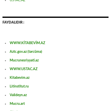
USTAC.AZ
FAYDALIDIR :
WWW.KİTABEVİM.AZ
Aztc.gov.az (tərcümə)
Mucrunesriyyati.az
WWW.USTAC.AZ
Kitabevim.az
Litinstitut.ru
Valideyn.az
Mucru.art