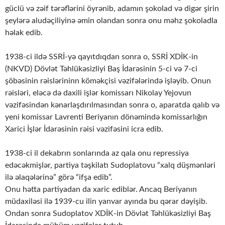
güclü və zəif tərəflərini öyrənib, adamın şokolad və digər şirin
şeylərə aludəçiliyinə əmin olandan sonra onu məhz şokoladla
həlak edib.
1938-ci ildə SSRİ-yə qayıtdıqdan sonra o, SSRİ XDİK-in
(NKVD) Dövlət Təhlükəsizliyi Baş İdarəsinin 5-ci və 7-ci
şöbəsinin rəislərininn köməkçisi vəzifələrində işləyib. Onun
rəisləri, eləcə də daxili işlər komissarı Nikolay Yejovun
vəzifəsindən kənarlaşdırılmasından sonra o, aparatda qalıb və
yeni komissar Lavrenti Beriyanın dönəmində komissarlığın
Xarici İşlər İdarəsinin rəisi vəzifəsini icra edib.
1938-ci il dekabrın sonlarında az qala onu repressiya
edəcəkmişlər, partiya təşkilatı Sudoplatovu “xalq düşmənləri
ilə əlaqələrinə” görə “ifşa edib”.
Onu hətta partiyadan da xaric ediblər. Ancaq Beriyanın
müdaxiləsi ilə 1939-cu ilin yanvar ayında bu qərar dəyişib.
Ondan sonra Sudoplatov XDİK-in Dövlət Təhlükəsizliyi Baş