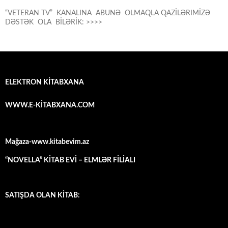
“VETERAN TV” KANALINA ABUNƏ OLMAQLA QAZİLƏRIMİZƏ
DƏSTƏK OLA BİLƏRİK: >>>>
ELEKTRON KİTABXANA
WWW.E-KİTABXANA.COM
Mağaza-www.kitabevim.az
“NOVELLA” KİTAB EVİ – ELMLƏR FİLİALI
SATIŞDA OLAN KİTAB: