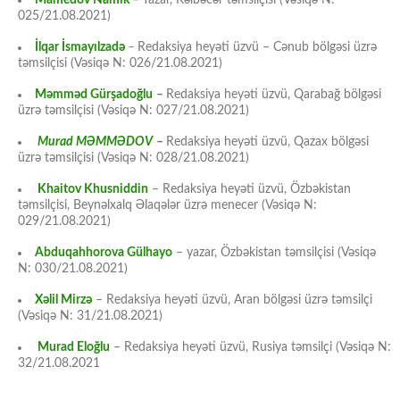
Mamedov Namik
–
Yazar, Kəlbəcər təmsilçisi (Vəsiqə N:
025/21.08.2021)
İlqar İsmayılzadə
–
Redaksiya heyəti üzvü – Cənub bölgəsi üzrə
təmsilçisi (Vəsiqə N: 026/21.08.2021)
Məmməd Gürşadoğlu
–
Redaksiya heyəti üzvü, Qarabağ bölgəsi
üzrə təmsilçisi (Vəsiqə N: 027/21.08.2021)
Murad MƏMMƏDOV
–
Redaksiya heyəti üzvü, Qazax bölgəsi
üzrə təmsilçisi (Vəsiqə N: 028/21.08.2021)
Khaitov Khusniddin
– Redaksiya heyəti üzvü, Özbəkistan
təmsilçisi, Beynəlxalq Əlaqələr üzrə menecer (Vəsiqə N:
029/21.08.2021)
Abduqahhorova Gülhayo
– yazar, Özbəkistan təmsilçisi (Vəsiqə
N: 030/21.08.2021)
Xəlil Mirzə
– Redaksiya heyəti üzvü, Aran bölgəsi üzrə təmsilçi
(Vəsiqə N: 31/21.08.2021)
Murad Eloğlu
– Redaksiya heyəti üzvü, Rusiya təmsilçi (Vəsiqə N:
32/21.08.2021