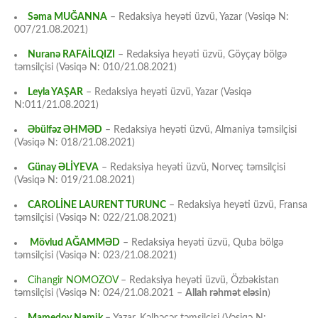
Səma MUĞANNA
– Redaksiya heyəti üzvü, Yazar (Vəsiqə N:
007/21.08.2021)
Nuranə RAFAİLQIZI
– Redaksiya heyəti üzvü, Göyçay bölgə
təmsilçisi (Vəsiqə N: 010/21.08.2021)
Leyla YAŞAR
– Redaksiya heyəti üzvü, Yazar (Vəsiqə
N:011/21.08.2021)
Əbülfəz ƏHMƏD
– Redaksiya heyəti üzvü, Almaniya təmsilçisi
(Vəsiqə N: 018/21.08.2021)
Günay ƏLİYEVA
– Redaksiya heyəti üzvü, Norveç təmsilçisi
(Vəsiqə N: 019/21.08.2021)
CAROLİNE LAURENT TURUNC
– Redaksiya heyəti üzvü, Fransa
təmsilçisi (Vəsiqə N: 022/21.08.2021)
Mövlud AĞAMMƏD
– Redaksiya heyəti üzvü, Quba bölgə
təmsilçisi (Vəsiqə N: 023/21.08.2021)
Cihangir NOMOZOV
– Redaksiya heyəti üzvü, Özbəkistan
təmsilçisi (Vəsiqə N: 024/21.08.2021 –
Allah rəhmət eləsin
)