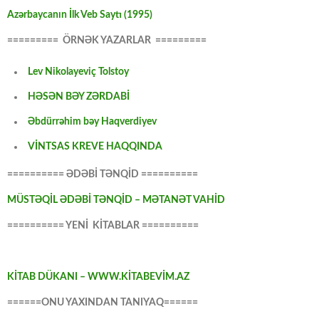
Azərbaycanın İlk Veb Saytı (1995)
========= ÖRNƏK YAZARLAR =========
Lev Nikolayeviç Tolstoy
HƏSƏN BƏY ZƏRDABİ
Əbdürrəhim bəy Haqverdiyev
VİNTSAS KREVE HAQQINDA
========== ƏDƏBİ TƏNQİD ==========
MÜSTƏQİL ƏDƏBİ TƏNQİD – MƏTANƏT VAHİD
========== YENİ KİTABLAR ==========
KİTAB DÜKANI – WWW.KİTABEVİM.AZ
======ONU YAXINDAN TANIYAQ======