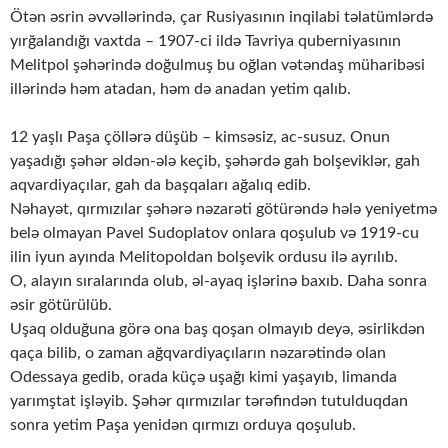
Ötən əsrin əvvəllərində, çar Rusiyasının inqilabi təlatümlərdə
yırğalandığı vaxtda – 1907-ci ildə Tavriya quberniyasının
Melitpol şəhərində doğulmuş bu oğlan vətəndaş müharibəsi
illərində həm atadan, həm də anadan yetim qalıb.
12 yaşlı Paşa çöllərə düşüb – kimsəsiz, ac-susuz. Onun
yaşadığı şəhər əldən-ələ keçib, şəhərdə gah bolşeviklər, gah
aqvardiyaçılar, gah da başqaları ağalıq edib.
Nəhayət, qırmızılar şəhərə nəzarəti götürəndə hələ yeniyetmə
belə olmayan Pavel Sudoplatov onlara qoşulub və 1919-cu
ilin iyun ayında Melitopoldan bolşevik ordusu ilə ayrılıb.
O, alayın sıralarında olub, əl-ayaq işlərinə baxıb. Daha sonra
əsir götürülüb.
Uşaq olduğuna görə ona baş qoşan olmayıb deyə, əsirlikdən
qaça bilib, o zaman ağqvardiyaçıların nəzarətində olan
Odessaya gedib, orada küçə uşağı kimi yaşayıb, limanda
yarımştat işləyib. Şəhər qırmızılar tərəfindən tutulduqdan
sonra yetim Paşa yenidən qırmızı orduya qoşulub.