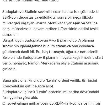
İdarəsində mühüm vəzifələr tutub.
Sudoplatovu Stalinin sevimlisi edən hadisə isə, şübhəsiz ki,
SSRİ-dən deportasiya edildikdən sonra bir neçə ölkədə
müvəqqəti yaşayan, axırda Meksikada yerləşən və Stalinə
qarşı mübarizəsini davam etdirən L.Tortskinin qətlini təşkil
etməsidir.
Bu qətl üçün Sudoplatovun A və B planı olub. A planına
Trotskinin iqamətgahına hücum etmək və onu evindəcə
güllələmək daxil idi. Bu, baş tutmayıb, uğursuz nəticələnib.
Belə olanda Sudoplatov B planının həyata keçirilməsinə start
verib, nəhayət, Ramon Merkaderin əliylə Stalinin arzusunu
çin edib.
Buna görə ona ikinci dəfə “Lenin” ordeni verilib. (Birincini
Konovaletsin qətlinə görə alıb).
Sudoplatov üçüncü “Lenin” ordenini müharibə dövründəki
fəaliyyətinə görə alıb.
O, sovet-alman müharibəsində XDİK-in 4-cü idarəsinin rəisi