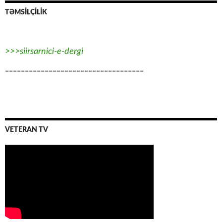
TƏMSİLÇİLİK
>>>siirsarnici-e-dergi
===================================
VETERAN TV