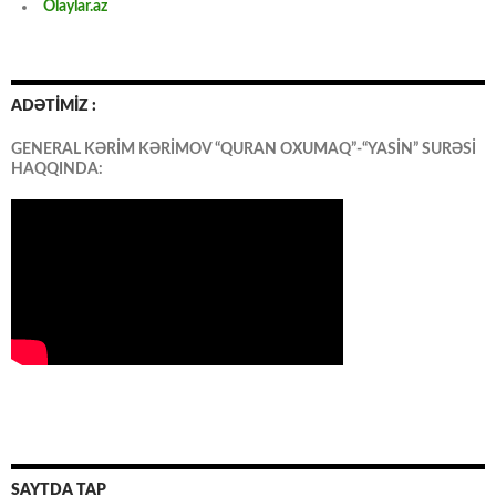
Olaylar.az
ADƏTİMİZ :
GENERAL KƏRİM KƏRİMOV “QURAN OXUMAQ”-“YASİN” SURƏSİ
HAQQINDA:
SAYTDA TAP