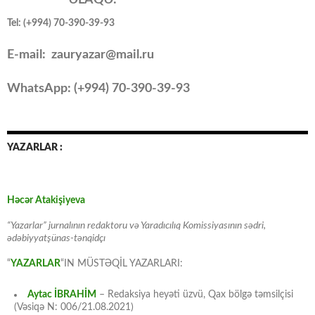
ƏLAQƏ:
Tel: (+994) 70-390-39-93
E-mail: zauryazar@mail.ru
WhatsApp: (
+994
) 70-390-39-93
YAZARLAR :
Həcər Atakişiyeva
“Yazarlar” jurnalının redaktoru və Yaradıcılıq Komissiyasının sədri,
ədəbiyyatşünas-tənqidçı
“
YAZARLAR
“IN MÜSTƏQİL YAZARLARI:
Aytac İBRAHİM
– Redaksiya heyəti üzvü, Qax bölgə təmsilçisi
(Vəsiqə N: 006/21.08.2021)