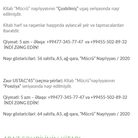
Kitab “Mücrü” nəşriyyatının
“Çoxbilmiş”
uşaq seriyasında nəşr
edilmişdir.
Kitab hərf və rəqəmlər haqqında əyləncəli şeir və tapmacalardan
ibarətdir.
Qiymət: 5 azn – Əlaqə: +99477-345-77-47 və +99455-502-89-32
İNDİ ZƏNG EDİN!
Nəşr göstəriciləri: 56 səhifə, A5, ağ-qara, “Mücrü” Nəşriyyatı / 2020
Zaur USTAC,“45” (seçmə şeirlər).
Kitab “Mücrü”nəşriyyatının
“Poeziya”
seriyasında nəşr edilmişdir.
Qiyməti: 5 azn – Əlaqə: +99477-345-77-47 və +99455-502-89-32
İNDİ ZƏNG EDİN!
Nəşr göstəriciləri: 64 səhifə, A5, ağ-qara, “Mücrü” Nəşriyyatı / 2020