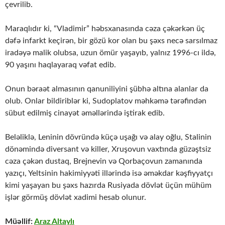
çevrilib.
Maraqlıdır ki, “Vladimir” həbsxanasında cəza çəkərkən üç
dəfə infarkt keçirən, bir gözü kor olan bu şəxs necə sarsılmaz
iradəyə malik olubsa, uzun ömür yaşayıb, yalnız 1996-cı ildə,
90 yaşını haqlayaraq vəfat edib.
Onun bəraət almasının qanuniliyini şübhə altına alanlar da
olub. Onlar bildiriblər ki, Sudoplatov məhkəmə tərəfindən
sübut edilmiş cinayət əməllərində iştirak edib.
Beləliklə, Leninin dövründə küçə uşağı və alay oğlu, Stalinin
dönəmində diversant və killer, Xruşovun vaxtında güzəştsiz
cəza çəkən dustaq, Brejnevin və Qorbaçovun zamanında
yazıçı, Yeltsinin hakimiyyəti illərində isə əməkdar kəşfiyyatçı
kimi yaşayan bu şəxs hazırda Rusiyada dövlət üçün mühüm
işlər görmüş dövlət xadimi hesab olunur.
Müəllif:
Araz Altaylı