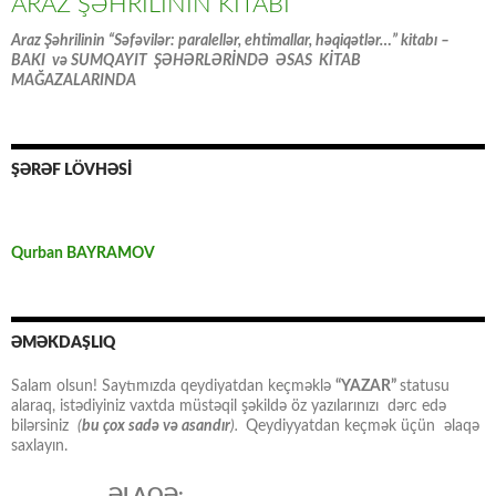
ARAZ ŞƏHRİLİNİN KİTABI
Araz Şəhrilinin “Səfəvilər: paralellər, ehtimallar, həqiqətlər…” kitabı –
BAKI və SUMQAYIT ŞƏHƏRLƏRİNDƏ ƏSAS KİTAB
MAĞAZALARINDA
ŞƏRƏF LÖVHƏSİ
Qurban BAYRAMOV
ƏMƏKDAŞLIQ
Salam olsun! Saytımızda qeydiyatdan keçməklə
“YAZAR”
statusu
alaraq, istədiyiniz vaxtda müstəqil şəkildə öz yazılarınızı dərc edə
bilərsiniz
(
bu çox sadə və asandır
).
Qeydiyyatdan keçmək üçün əlaqə
saxlayın.