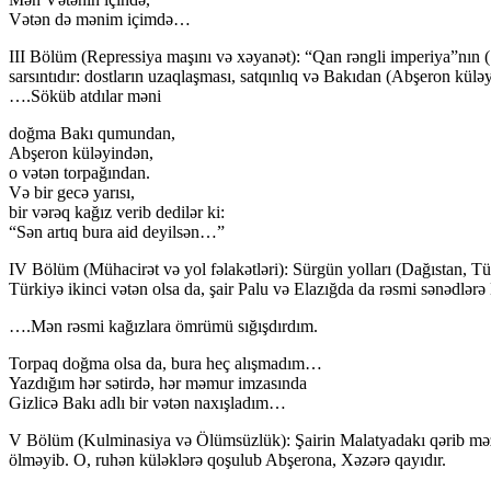
Vətən də mənim içimdə…
III Bölüm (Repressiya maşını və xəyanət): “Qan rəngli imperiya”nın (Sov
sarsıntıdır: dostların uzaqlaşması, satqınlıq və Bakıdan (Abşeron kü
….Söküb atdılar məni
doğma Bakı qumundan,
Abşeron küləyindən,
o vətən torpağından.
Və bir gecə yarısı,
bir vərəq kağız verib dedilər ki:
“Sən artıq bura aid deyilsən…”
IV Bölüm (Mühacirət və yol fəlakətləri): Sürgün yolları (Dağıstan, Tür
Türkiyə ikinci vətən olsa da, şair Palu və Elazığda da rəsmi sənədlərə B
….Mən rəsmi kağızlara ömrümü sığışdırdım.
Torpaq doğma olsa da, bura heç alışmadım…
Yazdığım hər sətirdə, hər məmur imzasında
Gizlicə Bakı adlı bir vətən naxışladım…
V Bölüm (Kulminasiya və Ölümsüzlük): Şairin Malatyadakı qərib məzarın
ölməyib. O, ruhən küləklərə qoşulub Abşerona, Xəzərə qayıdır.