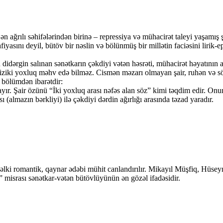
ağrılı səhifələrindən birinə – repressiya və mühacirət taleyi yaşamış şa
afiyasını deyil, bütöv bir nəslin və bölünmüş bir millətin faciəsini lirik-
didərgin salınan sənətkarın çəkdiyi vətən həsrəti, mühacirət həyatının 
 fiziki yoxluq məhv edə bilməz. Cismən məzarı olmayan şair, ruhən və sö
 bölümdən ibarətdir:
layır. Şair özünü “İki yoxluq arası nəfəs alan söz” kimi təqdim edir. O
(almazın bərkliyi) ilə çəkdiyi dərdin ağırlığı arasında təzad yaradır.
əvvəlki romantik, qaynar ədəbi mühit canlandırılır. Mikayıl Müşfiq, H
 misrası sənətkar-vətən bütövlüyünün ən gözəl ifadəsidir.