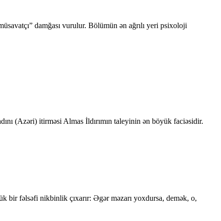
 “müsavatçı” damğası vurulur. Bölümün ən ağrılı yeri psixoloji
nı (Azəri) itirməsi Almas İldırımın taleyinin ən böyük faciəsidir.
 bir fəlsəfi nikbinlik çıxarır: Əgər məzarı yoxdursa, demək, o,