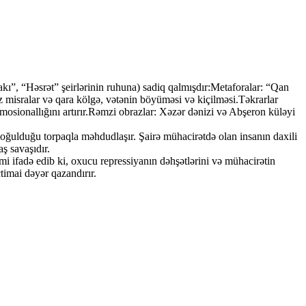
kı”, “Həsrət” şeirlərinin ruhuna) sadiq qalmışdır:Metaforalar: “Qan
z misralar və qara kölgə, vətənin böyüməsi və kiçilməsi.Təkrarlar
ionallığını artırır.Rəmzi obrazlar: Xəzər dənizi və Abşeron küləyi
doğulduğu torpaqla məhdudlaşır. Şairə mühacirətdə olan insanın daxili
ş savaşıdır.
mi ifadə edib ki, oxucu repressiyanın dəhşətlərini və mühacirətin
ctimai dəyər qazandırır.