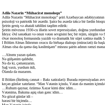
Adilə Nəzərin “Mühacirət monoloqu”
Adilə Nəzərin “Mühacirət monoloqu” şeiri Azərbaycan ədəbiyyatının ən 
psixoloji və patriotik bir əsərdir. Şairə bu əsərdə təkcə bir fərdin bioqr
Şeirin geniş və əhatəli təhlilini təqdim edirik:
Şeirin mövzusu 1930-cu illərin sovet repressiyaları, doğma yurdundan 
İdeya: Əsl sənətkarı və onun vətən sevgisini heç bir rejim, sürgün və
Əsər monoloq formasında yazılıb və dramatik bir süjet xəttinə malik 5
I Bölüm Almas İldırımın oxucu ilə birbaşa dialoqu (müraciəti) ilə baş
Almas olsa da qəmə daş kəsilmişəm” misrası şairin adının rəmzi mənası 
…Alnımı yazan qələm.
Nə gülşənim qalıbdır,
Nə də ki, çəmənzarım.
Sağ vaxtı, yurdum itdi,
Öləndə də məzarım.
II Bölüm (İtirilmiş cənnət – Bakı xatirələri): Burada repressiyadan 
keçən günlər xatırlanır. “Mən Vətənin içində, Vətən də mənim içimdə”
…Ruhum qaynar, özümsə Xəzər kimi dinc idim…
Vətənimə, Bakıma aşiq olan gənc idim…
Nə gözəl günlər idi –
hərəsi bir biçimdə…
Mən Vətənin içində,