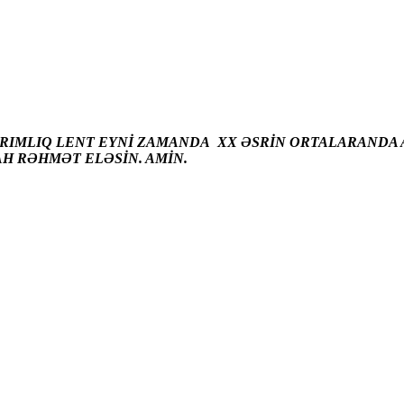
ARIMLIQ LENT EYNİ ZAMANDA XX ƏSRİN ORTALARANDA A
AH RƏHMƏT ELƏSİN. AMİN.