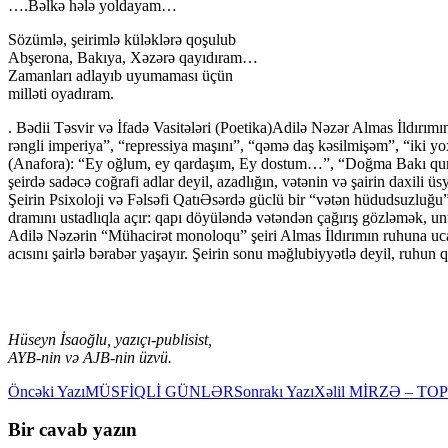
….Bəlkə hələ yoldayam…
Sözümlə, şeirimlə küləklərə qoşulub
Abşerona, Bakıya, Xəzərə qayıdıram…
Zamanları adlayıb uyumaması üçün
milləti oyadıram.
. Bədii Təsvir və İfadә Vasitәlәri (Poetika)Adilə Nəzər Almas İldırım
rəngli imperiya”, “repressiya maşını”, “qəmə daş kəsilmişəm”, “iki yo
(Anafora): “Ey oğlum, ey qardaşım, Ey dostum…”, “Doğma Bakı qumunda
şeirdə sadəcə coğrafi adlar deyil, azadlığın, vətənin və şairin daxili ü
Şeirin Psixoloji və Fəlsəfi QatıƏsərdə güclü bir “vətən hüdudsuzluğu”
dramını ustadlıqla açır: qapı döyüləndə vətəndən çağırış gözləmək, u
Adilə Nəzərin “Mühacirət monoloqu” şeiri Almas İldırımın ruhuna ucaldı
acısını şairlə bərabər yaşayır. Şeirin sonu məğlubiyyətlə deyil, ruhun qə
Hüseyn İsaoğlu, yazıçı-publisist,
AYB-nin və AJB-nin üzvü.
Yazılar
Öncəki Yazı
MÜSFİQLİ GÜNLƏR
Sonrakı Yazı
Xəlil MİRZƏ – T
üzrə
Bir cavab yazın