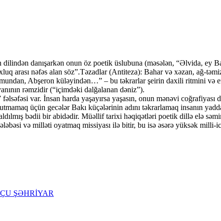
ın dilindən danışarkən onun öz poetik üslubuna (məsələn, “Əlvida, ey Ba
xluq arası nəfəs alan söz”.Təzadlar (Antiteza): Bahar və xəzan, ağ-təmi
n, Abşeron küləyindən…” – bu təkrarlar şeirin daxili ritmini və emos
syanının rəmzidir (“içimdəki dalğalanan dəniz”).
 fəlsəfəsi var. İnsan harda yaşayırsa yaşasın, onun mənəvi coğrafiyası 
nutmamaq üçün gecələr Bakı küçələrinin adını təkrarlamaq insanın yadda
lmış bədii bir abidədir. Müəllif tarixi həqiqətləri poetik dillə elə səmi
ləbəsi və milləti oyatmaq missiyası ilə bitir, bu isə əsərə yüksək milli-i
OPÇU ŞƏHRİYAR