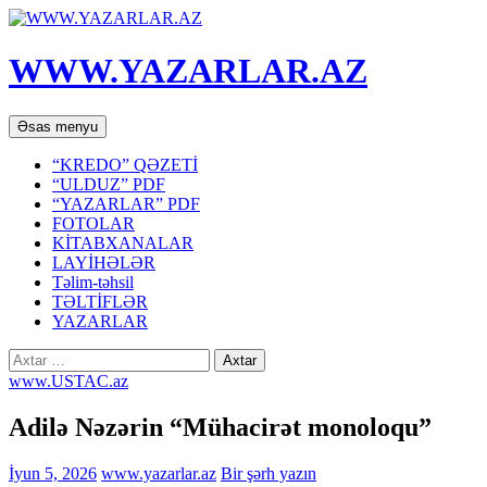
WWW.YAZARLAR.AZ
Axtar
Mühtəviyyata
Əsas menyu
keç
“KREDO” QƏZETİ
“ULDUZ” PDF
“YAZARLAR” PDF
FOTOLAR
KİTABXANALAR
LAYİHƏLƏR
Təlim-təhsil
TƏLTİFLƏR
YAZARLAR
Axtarış:
www.USTAC.az
Adilə Nəzərin “Mühacirət monoloqu”
İyun 5, 2026
www.yazarlar.az
Bir şərh yazın