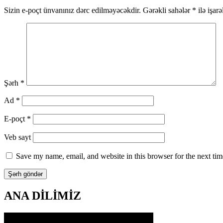
naviqasiya
Sizin e-poçt ünvanınız dərc edilməyəcəkdir.
Gərəkli sahələr
*
ilə işar
Şərh
*
Ad
*
E-poçt
*
Veb sayt
Save my name, email, and website in this browser for the next ti
ANA DİLİMİZ