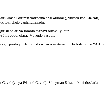
ir Almas İldırımın xatirəsinə həsr olunmuş, yüksək bədii-fəlsəfi,
epik lövhələrlə canlandırmışdır.
ağır sınaqları və insanın mənəvi bütövlüyüdür.
zü ilə əbədi olaraq Vətəndə yaşayır.
nun sağlığında yurdu, öləndə isə məzarı itmişdir. Bu bölümdəki “Adım
üseyn Cavid (və ya Əhməd Cavad), Süleyman Rüstəm kimi dostlarla