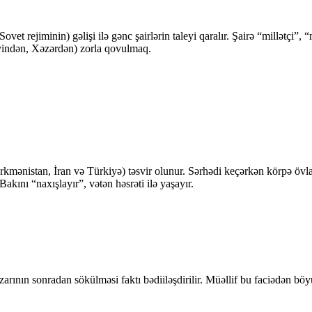
et rejiminin) gəlişi ilə gənc şairlərin taleyi qaralır. Şairə “millətçi”,
ləyindən, Xəzərdən) zorla qovulmaq.
kmənistan, İran və Türkiyə) təsvir olunur. Sərhədi keçərkən körpə övladı
akını “naxışlayır”, vətən həsrəti ilə yaşayır.
ın sonradan sökülməsi faktı bədiiləşdirilir. Müəllif bu faciədən böyük