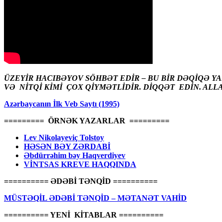
ÜZEYİR HACIBƏYOV SÖHBƏT EDİR – BU BİR DƏQİQƏ Y
VƏ NİTQİ KİMİ ÇOX QİYMƏTLİDİR. DİQQƏT EDİN. ALL
Azərbaycanın İlk Veb Saytı (1995)
========= ÖRNƏK YAZARLAR =========
Lev Nikolayeviç Tolstoy
HƏSƏN BƏY ZƏRDABİ
Əbdürrəhim bəy Haqverdiyev
VİNTSAS KREVE HAQQINDA
========== ƏDƏBİ TƏNQİD ==========
MÜSTƏQİL ƏDƏBİ TƏNQİD – MƏTANƏT VAHİD
========== YENİ KİTABLAR ==========