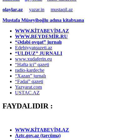
olaylar.az
yazar.in
mustaqil.az
Mustafa Müseyiboğlu adına kitabxana
WWW.KİTABEVİM.AZ
WWW.BEYDEMİR.RU
“Ədəbi ovqat” jurnalı
Edebiyyatqazeti.az
“ULDUZ” JURNALI
www.xudaferin.eu
“Həftə içi” qəzeti
radio-kardeche
“Xəzan” jurnalı
“Fədai” qəzeti
Yazyarat.com
USTAC.AZ
FAYDALIDIR :
WWW.KİTABEVİM.AZ
Aztc.gov.az (tərcümə)