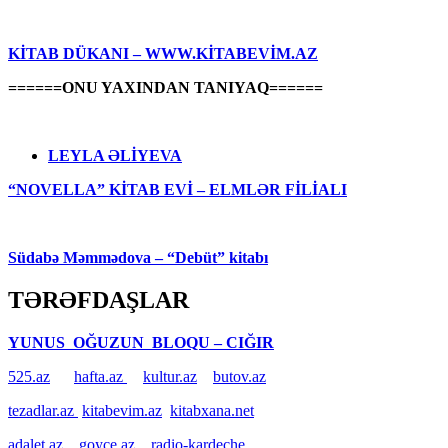
KİTAB DÜKANI – WWW.KİTABEVİM.AZ
======ONU YAXINDAN TANIYAQ======
LEYLA ƏLİYEVA
“NOVELLA” KİTAB EVİ – ELMLƏR FİLİALI
Südabə Məmmədova – “Debüt” kitabı
TƏRƏFDAŞLAR
YUNUS OĞUZUN BLOQU – CIĞIR
525.az
hafta.az
kultur.az
butov.az
tezadlar.az
kitabevim.az
kitabxana.net
adalet.az
goyce.az
radio-kardeche