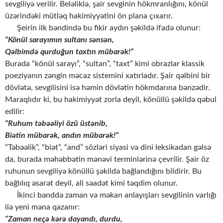
sevgiliyə verilir. Beləliklə, şair sevginin hökmranlığını, könül
üzərindəki mütləq hakimiyyətini ön plana çıxarır.
Şeirin ilk bəndində bu fikir aydın şəkildə ifadə olunur:
“Könül sarayımın sultanı s
ə
ns
ə
n,
Q
ə
lbimd
ə
qurdu
ğ
un taxt
n m
ü
bar
ə
k!”
Burada “könül sarayı”, “sultan”, “taxt” kimi obrazlar klassik
poeziyanın zəngin məcaz sistemini xatırladır. Şair qəlbini bir
dövlətə, sevgilisini isə həmin dövlətin hökmdarına bənzədir.
Maraqlıdır ki, bu hakimiyyət zorla deyil, könüllü şəkildə qəbul
edilir:
“Ruhum t
ə
b
əə
liyi özü üst
ə
nib,
Bi
ə
tin mübar
ə
k, andın mübar
ə
k!”
“Təbəəlik”, “biət”, “and” sözləri siyasi və dini leksikadan gəlsə
da, burada məhəbbətin mənəvi terminlərinə çevrilir. Şair öz
ruhunun sevgiliyə könüllü şəkildə bağlandığını bildirir. Bu
bağlılıq əsarət deyil, ali səadət kimi təqdim olunur.
İkinci bənddə zaman və məkan anlayışları sevgilinin varlığı
ilə yeni məna qazanır:
“Zaman neç
ə
k
ə
r
ə
dayandı, durdu,