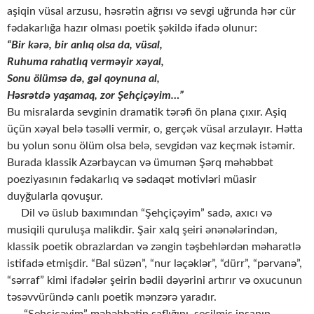
aşiqin vüsal arzusu, həsrətin ağrısı və sevgi uğrunda hər cür
fədakarlığa hazır olması poetik şəkildə ifadə olunur:
“Bir kərə, bir anlıq olsa da, vüsal,
Ruhuma rahatlıq verməyir xəyal,
Sonu ölümsə də, gəl qoynuna al,
Həsrətdə yaşamaq, zor Şehçiçəyim…”
Bu misralarda sevginin dramatik tərəfi ön plana çıxır. Aşiq
üçün xəyal belə təsəlli vermir, o, gerçək vüsal arzulayır. Hətta
bu yolun sonu ölüm olsa belə, sevgidən vaz keçmək istəmir.
Burada klassik Azərbaycan və ümumən Şərq məhəbbət
poeziyasının fədakarlıq və sədaqət motivləri müasir
duyğularla qovuşur.
Dil və üslub baxımından “Şehçiçəyim” sadə, axıcı və
musiqili quruluşa malikdir. Şair xalq şeiri ənənələrindən,
klassik poetik obrazlardan və zəngin təşbehlərdən məharətlə
istifadə etmişdir. “Bal süzən”, “nur ləçəklər”, “dürr”, “pərvanə”,
“sərraf” kimi ifadələr şeirin bədii dəyərini artırır və oxucunun
təsəvvüründə canlı poetik mənzərə yaradır.
“Şehçiçəyim” məhəbbətin saflığını, seçilmiş insanın