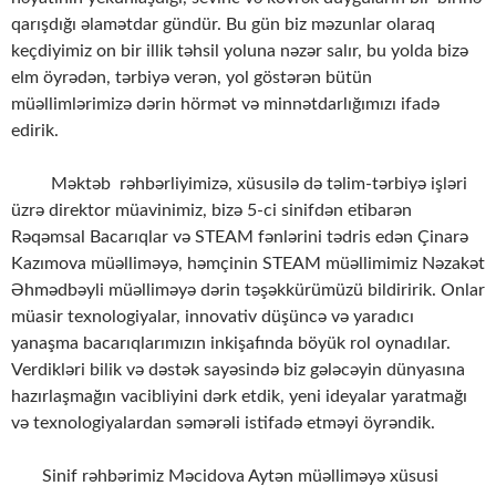
qarışdığı əlamətdar gündür. Bu gün biz məzunlar olaraq
keçdiyimiz on bir illik təhsil yoluna nəzər salır, bu yolda bizə
elm öyrədən, tərbiyə verən, yol göstərən bütün
müəllimlərimizə dərin hörmət və minnətdarlığımızı ifadə
edirik.
Məktəb rəhbərliyimizə, xüsusilə də təlim-tərbiyə işləri
üzrə direktor müavinimiz, bizə 5-ci sinifdən etibarən
Rəqəmsal Bacarıqlar və STEAM fənlərini tədris edən Çinarə
Kazımova müəlliməyə, həmçinin STEAM müəllimimiz Nəzakət
Əhmədbəyli müəlliməyə dərin təşəkkürümüzü bildiririk. Onlar
müasir texnologiyalar, innovativ düşüncə və yaradıcı
yanaşma bacarıqlarımızın inkişafında böyük rol oynadılar.
Verdikləri bilik və dəstək sayəsində biz gələcəyin dünyasına
hazırlaşmağın vacibliyini dərk etdik, yeni ideyalar yaratmağı
və texnologiyalardan səmərəli istifadə etməyi öyrəndik.
Sinif rəhbərimiz Məcidova Aytən müəlliməyə xüsusi