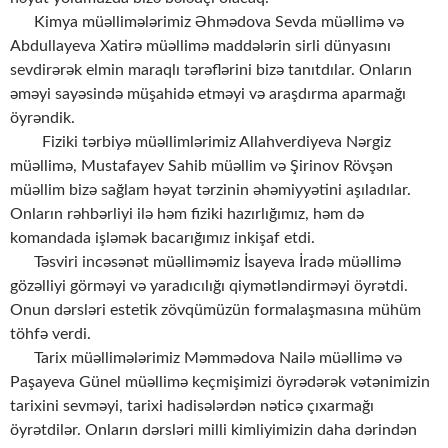
Kimya müəllimələrimiz Əhmədova Sevda müəllimə və
Abdullayeva Xatirə müəllimə maddələrin sirli dünyasını
sevdirərək elmin maraqlı tərəflərini bizə tanıtdılar. Onların
əməyi sayəsində müşahidə etməyi və araşdırma aparmağı
öyrəndik.
Fiziki tərbiyə müəllimlərimiz Allahverdiyeva Nərgiz
müəllimə, Mustafayev Sahib müəllim və Şirinov Rövşən
müəllim bizə sağlam həyat tərzinin əhəmiyyətini aşıladılar.
Onların rəhbərliyi ilə həm fiziki hazırlığımız, həm də
komandada işləmək bacarığımız inkişaf etdi.
Təsviri incəsənət müəlliməmiz İsayeva İradə müəllimə
gözəlliyi görməyi və yaradıcılığı qiymətləndirməyi öyrətdi.
Onun dərsləri estetik zövqümüzün formalaşmasına mühüm
töhfə verdi.
Tarix müəllimələrimiz Məmmədova Nailə müəllimə və
Paşayeva Günel müəllimə keçmişimizi öyrədərək vətənimizin
tarixini sevməyi, tarixi hadisələrdən nəticə çıxarmağı
öyrətdilər. Onların dərsləri milli kimliyimizin daha dərindən