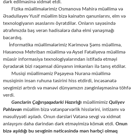
dərk edilməsinə xidmət etdi.
Fizika müəllimələrimiz Osmanova Mahirə müəllimə və
Əsədullayev Yusif müəllim bizə kainatın qanunlarını, elm və
texnologiyanın əsaslarını öyrətdilər. Onların sayəsində
ətrafımızda baş verən hadisələrə daha elmi yanaşmağı
bacardıq.
İnformatika müəllimələrimiz Kərimova Şəms müəllimə,
Həsənova Mehriban müəllimə və Aysel Fətəliyeva müəllimə
müasir informasiya texnologiyalarından istifadə etməyi
öyrədərək bizi rəqəmsal dünyanın imkanları ilə tanış etdilər.
Musiqi müəlliməmiz Paşayeva Nuranə müəllimə
musiqinin insan ruhuna təsirini hiss etdirdi, incəsənətə
sevgimizi artırdı və mənəvi dünyamızın zənginləşməsinə töhfə
verdi.
Gənclərin Çağırışaqədərki Hazırlığı
müəllimimiz
Quliyev
Pəhləvan
müəllim bizə vətənpərvərlik hisslərini, intizamı və
məsuliyyəti aşıladı. Onun dərsləri Vətənə sevgi və xidmət
anlayışını daha dərindən dərk etməyimizə kömək etdi.
Onun
biz
ə
a
ş
ı
ld
ı
ğ
ı
bu sevginin n
ə
tic
ə
sind
ə
m
ə
n h
ə
rb
ç
i olmaq