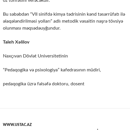
öz töhfəsini verəcəkdir.
Bu səbəbdən “VII sinifdə kimya tədrisinin kənd təsərrüfatı ilə
əlaqələndirilməsi yolları” adlı metodik vəsaitin nəşrə tövsiyə
olunması məqsədəuyğundur.
Taleh Xəlilov
Naxçıvan Dövlət Universitetinin
“Pedaqogika və psixologiya” kafedrasının müdiri,
pedaqogika üzrə fəlsəfə doktoru, dosent
WWW.USTAC.AZ