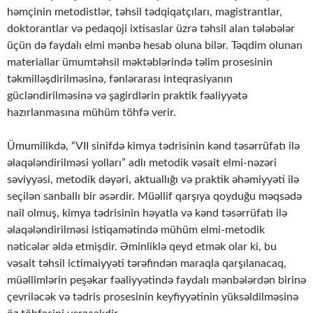
həmçinin metodistlər, təhsil tədqiqatçıları, magistrantlar,
doktorantlar və pedaqoji ixtisaslar üzrə təhsil alan tələbələr
üçün də faydalı elmi mənbə hesab oluna bilər. Təqdim olunan
materiallar ümumtəhsil məktəblərində təlim prosesinin
təkmilləşdirilməsinə, fənlərarası inteqrasiyanın
gücləndirilməsinə və şagirdlərin praktik fəaliyyətə
hazırlanmasına mühüm töhfə verir.
Ümumilikdə, “VII sinifdə kimya tədrisinin kənd təsərrüfatı ilə
əlaqələndirilməsi yolları” adlı metodik vəsait elmi-nəzəri
səviyyəsi, metodik dəyəri, aktuallığı və praktik əhəmiyyəti ilə
seçilən sanballı bir əsərdir. Müəllif qarşıya qoyduğu məqsədə
nail olmuş, kimya tədrisinin həyatla və kənd təsərrüfatı ilə
əlaqələndirilməsi istiqamətində mühüm elmi-metodik
nəticələr əldə etmişdir. Əminliklə qeyd etmək olar ki, bu
vəsait təhsil ictimaiyyəti tərəfindən maraqla qarşılanacaq,
müəllimlərin peşəkar fəaliyyətində faydalı mənbələrdən birinə
çevriləcək və tədris prosesinin keyfiyyətinin yüksəldilməsinə