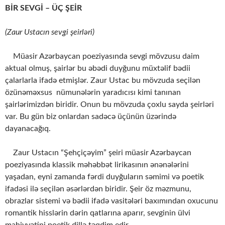
BİR SEVGİ – ÜÇ ŞEİR
(Zaur Ustacın sevgi şeirləri)
Müasir Azərbaycan poeziyasında sevgi mövzusu daim
aktual olmuş, şairlər bu əbədi duyğunu müxtəlif bədii
çalarlarla ifadə etmişlər. Zaur Ustac bu mövzuda seçilən
özünəməxsus nümunələrin yaradıcısı kimi tanınan
şairlərimizdən biridir. Onun bu mövzuda çoxlu sayda şeirləri
var. Bu gün biz onlardan sadəcə üçünün üzərində
dayanacağıq.
Zaur Ustacın “Şehçiçəyim” şeiri müasir Azərbaycan
poeziyasında klassik məhəbbət lirikasının ənənələrini
yaşadan, eyni zamanda fərdi duyğuların səmimi və poetik
ifadəsi ilə seçilən əsərlərdən biridir. Şeir öz məzmunu,
obrazlar sistemi və bədii ifadə vasitələri baxımından oxucunu
romantik hisslərin dərin qatlarına aparır, sevginin ülvi
mahiyyətini poetik dillə təqdim edir.