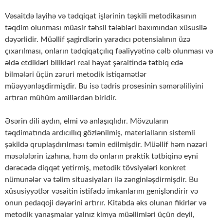
Vəsaitdə layihə və tədqiqat işlərinin təşkili metodikasının
təqdim olunması müasir təhsil tələbləri baxımından xüsusilə
dəyərlidir. Müəllif şagirdlərin yaradıcı potensialının üzə
çıxarılması, onların tədqiqatçılıq fəaliyyətinə cəlb olunması və
əldə etdikləri bilikləri real həyat şəraitində tətbiq edə
bilmələri üçün zəruri metodik istiqamətlər
müəyyənləşdirmişdir. Bu isə tədris prosesinin səmərəliliyini
artıran mühüm amillərdən biridir.
Əsərin dili aydın, elmi və anlaşıqlıdır. Mövzuların
təqdimatında ardıcıllıq gözlənilmiş, materialların sistemli
şəkildə qruplaşdırılması təmin edilmişdir. Müəllif həm nəzəri
məsələlərin izahına, həm də onların praktik tətbiqinə eyni
dərəcədə diqqət yetirmiş, metodik tövsiyələri konkret
nümunələr və təlim situasiyaları ilə zənginləşdirmişdir. Bu
xüsusiyyətlər vəsaitin istifadə imkanlarını genişləndirir və
onun pedaqoji dəyərini artırır. Kitabda əks olunan fikirlər və
metodik yanaşmalar yalnız kimya müəllimləri üçün deyil,