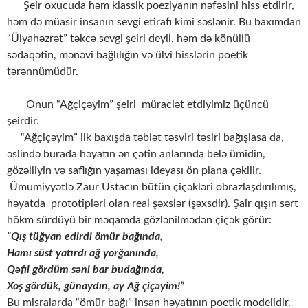
Şeir oxucuda həm klassik poeziyanın nəfəsini hiss etdirir,
həm də müasir insanın sevgi etirafı kimi səslənir. Bu baxımdan
“Ülyahəzrət” təkcə sevgi şeiri deyil, həm də könüllü
sədaqətin, mənəvi bağlılığın və ülvi hisslərin poetik
tərənnümüdür.
Onun “Ağçiçəyim” şeiri müraciət etdiyimiz üçüncü
şeirdir.
“Ağçiçəyim” ilk baxışda təbiət təsviri təsiri bağışlasa da,
əslində burada həyatın ən çətin anlarında belə ümidin,
gözəlliyin və saflığın yaşaması ideyası ön plana çəkilir.
Ümumiyyətlə Zaur Ustacın bütün çiçəkləri obrazlaşdırılımış,
həyatda prototipləri olan real şəxslər (şəxsdir). Şair qışın sərt
hökm sürdüyü bir məqamda gözlənilmədən çiçək görür:
“Qış tüğyan edirdi ömür bağında,
Hamı süst yatırdı ağ yorğanında,
Qəfil gördüm səni bar budağında,
Xoş gördük, günaydın, ay Ağ çiçəyim!”
Bu misralarda “ömür bağı” insan həyatının poetik modelidir.