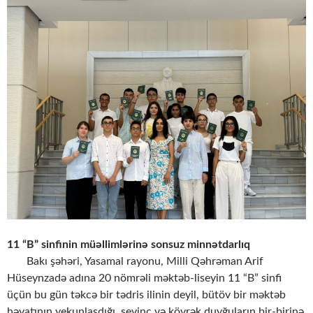
11 “B” sinfinin müəllimlərinə sonsuz minnətdarlıq
Bakı şəhəri, Yasamal rayonu, Milli Qəhrəman Arif
Hüseynzadə adına 20 nömrəli məktəb-liseyin 11 “B” sinfi
üçün bu gün təkcə bir tədris ilinin deyil, bütöv bir məktəb
həyatının yekunlaşdığı, sevinc və kövrək duyğuların bir-birinə