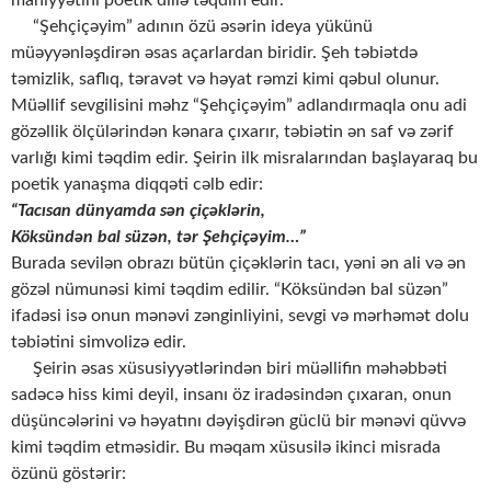
“Şehçiçəyim” adının özü əsərin ideya yükünü
müəyyənləşdirən əsas açarlardan biridir. Şeh təbiətdə
təmizlik, saflıq, təravət və həyat rəmzi kimi qəbul olunur.
Müəllif sevgilisini məhz “Şehçiçəyim” adlandırmaqla onu adi
gözəllik ölçülərindən kənara çıxarır, təbiətin ən saf və zərif
varlığı kimi təqdim edir. Şeirin ilk misralarından başlayaraq bu
poetik yanaşma diqqəti cəlb edir:
“Tacısan dünyamda sən çiçəklərin,
Köksündən bal süzən, tər Şehçiçəyim…”
Burada sevilən obrazı bütün çiçəklərin tacı, yəni ən ali və ən
gözəl nümunəsi kimi təqdim edilir. “Köksündən bal süzən”
ifadəsi isə onun mənəvi zənginliyini, sevgi və mərhəmət dolu
təbiətini simvolizə edir.
Şeirin əsas xüsusiyyətlərindən biri müəllifin məhəbbəti
sadəcə hiss kimi deyil, insanı öz iradəsindən çıxaran, onun
düşüncələrini və həyatını dəyişdirən güclü bir mənəvi qüvvə
kimi təqdim etməsidir. Bu məqam xüsusilə ikinci misrada
özünü göstərir: