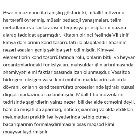
Əsərin məzmunu ilə tanışlıq göstərir ki, müəllif mövzunu
hərtərəfli öyrənmiş, müasir pedaqoji yanaşmaları, təlim
metodlarını və fənlərarası inteqrasiya prinsiplərini nəzərə
alaraq tədqiqat aparmışdır. Kitabın birinci fəslində VII sinif
kimya dərslərinin kənd təsərrüfatı ilə əlaqələndirilməsinin
nəzəri əsasları geniş şəkildə şərh edilmişdir. Kimyəvi
elementlərin kənd təsərrüfatında rolu, onların bitki və heyvan
orqanizmlərindəki funksiyaları, məhsuldarlığın artırılmasında
əhəmiyyəti elmi faktlar əsasında izah olunmuşdur. Vəsaitdə
hidrogen, oksigen və su kimi mühüm maddələrin təbiətdə
dövranı, onların kənd təsərrüfatı proseslərində iştirakı xüsusi
diqqət mərkəzində saxlanılmışdır. Müəllif bu mövzuların
tədrisində şagirdlərin yalnız nəzəri biliklər əldə etməsini deyil,
həm də müşahidə aparmaq, nəticə çıxarmaq və əldə etdikləri
məlumatları praktik fəaliyyətlərində tətbiq etmək
bacarıqlarının formalaşdırılmasını əsas məqsəd kimi
müəyyənləşdirmişdir.