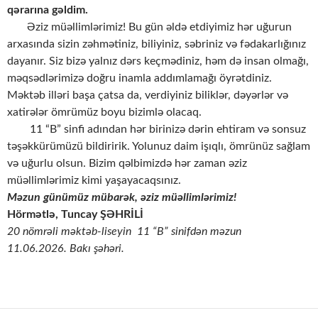
q
ə
rar
ı
na g
ə
ldim.
Əziz müəllimlərimiz! Bu gün əldə etdiyimiz hər uğurun
arxasında sizin zəhmətiniz, biliyiniz, səbriniz və fədakarlığınız
dayanır. Siz bizə yalnız dərs keçmədiniz, həm də insan olmağı,
məqsədlərimizə doğru inamla addımlamağı öyrətdiniz.
Məktəb illəri başa çatsa da, verdiyiniz biliklər, dəyərlər və
xatirələr ömrümüz boyu bizimlə olacaq.
11 “B” sinfi adından hər birinizə dərin ehtiram və sonsuz
təşəkkürümüzü bildiririk. Yolunuz daim işıqlı, ömrünüz sağlam
və uğurlu olsun. Bizim qəlbimizdə hər zaman əziz
müəllimlərimiz kimi yaşayacaqsınız.
Məzun günümüz mübarək, əziz müəllimlərimiz!
Hörmətlə, Tuncay ŞƏHRİLİ
20 nömrəli məktəb-liseyin 11 “B” sinifdən məzun
11.06.2026. Bakı şəhəri.