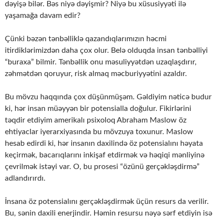
dəyişə bilər. Bəs niyə dəyişmir? Niyə bu xüsusiyyəti ilə
yaşamağa davam edir?
Çünki bəzən tənbəlliklə qazandıqlarımızın həcmi
itirdiklərimizdən daha çox olur. Belə olduqda insan tənbəlliyi
“buraxa” bilmir. Tənbəllik onu məsuliyyətdən uzaqlaşdırır,
zəhmətdən qoruyur, risk almaq məcburiyyətini azaldır.
Bu mövzu haqqında çox düşünmüşəm. Gəldiyim nəticə budur
ki, hər insan müəyyən bir potensialla doğulur. Fikirlərini
təqdir etdiyim amerikalı psixoloq Abraham Maslow öz
ehtiyaclar iyerarxiyasında bu mövzuya toxunur. Maslow
hesab edirdi ki, hər insanın daxilində öz potensialını həyata
keçirmək, bacarıqlarını inkişaf etdirmək və həqiqi mənliyinə
çevrilmək istəyi var. O, bu prosesi “özünü gerçəkləşdirmə”
adlandırırdı.
İnsana öz potensialını gerçəkləşdirmək üçün resurs da verilir.
Bu, sənin daxili enerjindir. Həmin resursu nəyə sərf etdiyin isə