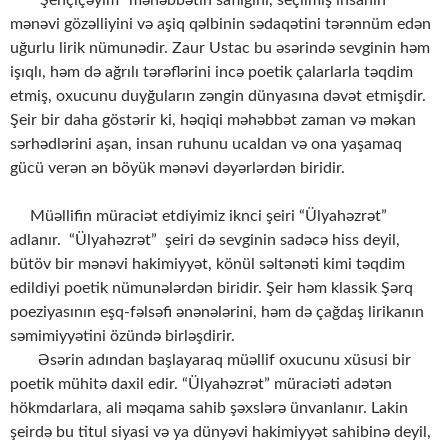
mənəvi gözəlliyini və aşiq qəlbinin sədaqətini tərənnüm edən
uğurlu lirik nümunədir. Zaur Ustac bu əsərində sevginin həm
işıqlı, həm də ağrılı tərəflərini incə poetik çalarlarla təqdim
etmiş, oxucunu duyğuların zəngin dünyasına dəvət etmişdir.
Şeir bir daha göstərir ki, həqiqi məhəbbət zaman və məkan
sərhədlərini aşan, insan ruhunu ucaldan və ona yaşamaq
gücü verən ən böyük mənəvi dəyərlərdən biridir.
Müəllifin müraciət etdiyimiz iknci şeiri “Ülyahəzrət”
adlanır. “Ülyahəzrət” şeiri də sevginin sadəcə hiss deyil,
bütöv bir mənəvi hakimiyyət, könül səltənəti kimi təqdim
edildiyi poetik nümunələrdən biridir. Şeir həm klassik Şərq
poeziyasının eşq-fəlsəfi ənənələrini, həm də çağdaş lirikanın
səmimiyyətini özündə birləşdirir.
Əsərin adından başlayaraq müəllif oxucunu xüsusi bir
poetik mühitə daxil edir. “Ülyahəzrət” müraciəti adətən
hökmdarlara, ali məqama sahib şəxslərə ünvanlanır. Lakin
şeirdə bu titul siyasi və ya dünyəvi hakimiyyət sahibinə deyil,