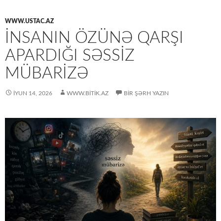
WWW.USTAC.AZ
İNSANIN ÖZÜNƏ QARŞI
APARDIĞI SƏSSIZ
MÜBARIZƏ
İYUN 14, 2026
WWW.BITIK.AZ
BIR ŞƏRH YAZIN