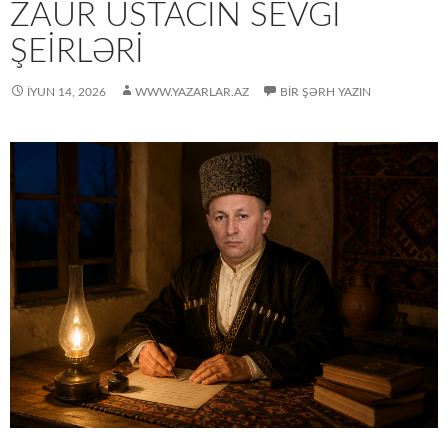
ZAUR USTACIN SEVGI
ŞEIRLƏRI
İYUN 14, 2026
WWW.YAZARLAR.AZ
BIR ŞƏRH YAZIN