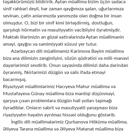
təşəkkürümüzü bildiririk. Aytən müəllimə bizim üçün sadəcə
sinif rəhbəri deyil, hər zaman qayğımıza qalan, uğurlarımıza
sevinən, çətin anlarımızda yanımızda olan doğma bir insan
olmuşdur. O, bizi bir sinif kimi birləşdirmiş, dostluğun,
qarşılıqlı hörmətin və məsuliyyətin vacibliyini öyrətmişdir.
Məktəb illərimizin ən gözəl xatirələrində Aytən müəllimənin
əməyi, qayğısı və səmimiyyəti xüsusi yer tutur.
Azərbaycan dili müəlliməmiz Kərimova Bəyim müəllimə
bizə ana dilimizin zənginliyini, sözün qüdrətini və milli-mənəvi
dəyərlərimizi sevdirib. Onun sayəsində dilimizi daha dərindən
öyrənmiş, fikirlərimizi düzgün və səlis ifadə etməyi
bacarmışıq.
Riyaziyyat müəllimlərimiz Hacıyeva Mahur müəllimə və
Mustafayeva Günay müəllimə bizə məntiqi düşünməyi,
qarşıya çıxan problemlərə düzgün həll yolları tapmağı
öyrədiblər. Onların səbrli və məsuliyyətli yanaşması bizə
riyaziyyatın həyatın ayrılmaz hissəsi olduğunu göstərib.
İngilis dili müəllimələrimiz Qurbanova Hökümə müəllimə,
Əliyeva Təranə müəllimə və Əliyeva Mətanət müəllimə bizə