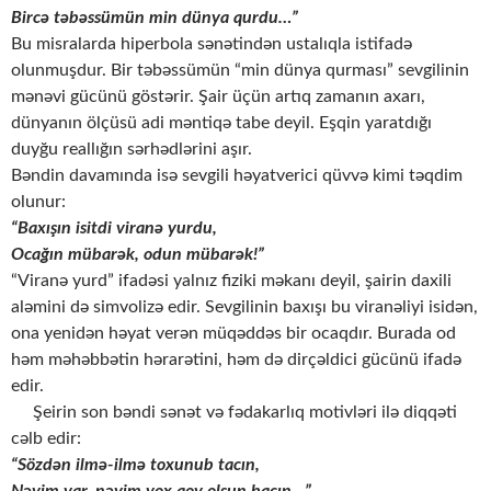
Birc
ə
t
ə
b
ə
ssümün min dünya qurdu…”
Bu misralarda hiperbola sənətindən ustalıqla istifadə
olunmuşdur. Bir təbəssümün “min dünya qurması” sevgilinin
mənəvi gücünü göstərir. Şair üçün artıq zamanın axarı,
dünyanın ölçüsü adi məntiqə tabe deyil. Eşqin yaratdığı
duyğu reallığın sərhədlərini aşır.
Bəndin davamında isə sevgili həyatverici qüvvə kimi təqdim
olunur:
“Baxı
ş
ın isitdi viran
ə
yurdu,
Oca
ğ
ı
n m
ü
bar
ə
k, odun mübar
ə
k!”
“Viranə yurd” ifadəsi yalnız fiziki məkanı deyil, şairin daxili
aləmini də simvolizə edir. Sevgilinin baxışı bu viranəliyi isidən,
ona yenidən həyat verən müqəddəs bir ocaqdır. Burada od
həm məhəbbətin hərarətini, həm də dirçəldici gücünü ifadə
edir.
Şeirin son bəndi sənət və fədakarlıq motivləri ilə diqqəti
cəlb edir:
“Sözd
ə
n ilm
ə
-ilm
ə
toxunub tacın,
N
ə
yim var, n
ə
yim yox qoy olsun bacın…”