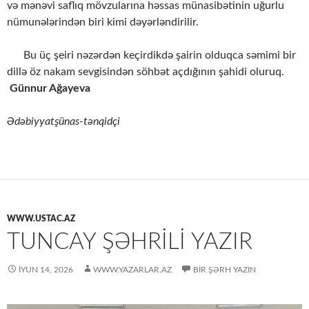
və mənəvi saflıq mövzularına həssas münasibətinin uğurlu
nümunələrindən biri kimi dəyərləndirilir.
Bu üç şeiri nəzərdən keçirdikdə şairin olduqca səmimi bir
dillə öz nakam sevgisindən söhbət açdığının şahidi oluruq.
Günnur Ağayeva
Ədəbiyyatşünas-tənqidçi
WWW.USTAC.AZ
TUNCAY ŞƏHRILI YAZIR
İYUN 14, 2026
WWW.YAZARLAR.AZ
BIR ŞƏRH YAZIN