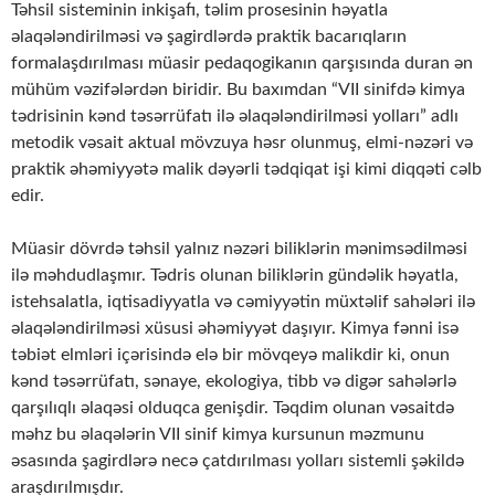
Təhsil sisteminin inkişafı, təlim prosesinin həyatla
əlaqələndirilməsi və şagirdlərdə praktik bacarıqların
formalaşdırılması müasir pedaqogikanın qarşısında duran ən
mühüm vəzifələrdən biridir. Bu baxımdan “VII sinifdə kimya
tədrisinin kənd təsərrüfatı ilə əlaqələndirilməsi yolları” adlı
metodik vəsait aktual mövzuya həsr olunmuş, elmi-nəzəri və
praktik əhəmiyyətə malik dəyərli tədqiqat işi kimi diqqəti cəlb
edir.
Müasir dövrdə təhsil yalnız nəzəri biliklərin mənimsədilməsi
ilə məhdudlaşmır. Tədris olunan biliklərin gündəlik həyatla,
istehsalatla, iqtisadiyyatla və cəmiyyətin müxtəlif sahələri ilə
əlaqələndirilməsi xüsusi əhəmiyyət daşıyır. Kimya fənni isə
təbiət elmləri içərisində elə bir mövqeyə malikdir ki, onun
kənd təsərrüfatı, sənaye, ekologiya, tibb və digər sahələrlə
qarşılıqlı əlaqəsi olduqca genişdir. Təqdim olunan vəsaitdə
məhz bu əlaqələrin VII sinif kimya kursunun məzmunu
əsasında şagirdlərə necə çatdırılması yolları sistemli şəkildə
araşdırılmışdır.