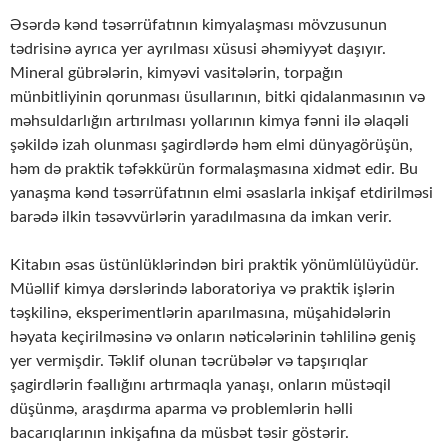
Əsərdə kənd təsərrüfatının kimyalaşması mövzusunun
tədrisinə ayrıca yer ayrılması xüsusi əhəmiyyət daşıyır.
Mineral gübrələrin, kimyəvi vasitələrin, torpağın
münbitliyinin qorunması üsullarının, bitki qidalanmasının və
məhsuldarlığın artırılması yollarının kimya fənni ilə əlaqəli
şəkildə izah olunması şagirdlərdə həm elmi dünyagörüşün,
həm də praktik təfəkkürün formalaşmasına xidmət edir. Bu
yanaşma kənd təsərrüfatının elmi əsaslarla inkişaf etdirilməsi
barədə ilkin təsəvvürlərin yaradılmasına da imkan verir.
Kitabın əsas üstünlüklərindən biri praktik yönümlülüyüdür.
Müəllif kimya dərslərində laboratoriya və praktik işlərin
təşkilinə, eksperimentlərin aparılmasına, müşahidələrin
həyata keçirilməsinə və onların nəticələrinin təhlilinə geniş
yer vermişdir. Təklif olunan təcrübələr və tapşırıqlar
şagirdlərin fəallığını artırmaqla yanaşı, onların müstəqil
düşünmə, araşdırma aparma və problemlərin həlli
bacarıqlarının inkişafına da müsbət təsir göstərir.