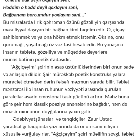
Həddim o hədd deyil qoxlayım səni,
Bağbanam borcumdur yoxlayım səni…”
Bu misralarda lirik qəhrəman özünü gözəlliyin qarşısında
məsuliyyət daşıyan bir bağban kimi təqdim edir. O, çiçəyi
sahiblənmək və ya ona hökm etmək istəmir. Əksinə, onu
qorumağı, yaşatmağı öz vəzifəsi hesab edir. Bu yanaşma
insanın təbiətə, gözəlliyə və müqəddəs dəyərlərə
münasibətinin poetik ifadəsidir.
“Ağçiçəyim” şeirinin əsas üstünlüklərindən biri onun sadə
və anlaşıqlı dilidir. Şair mürəkkəb poetik konstruksiyalara
müraciət etmədən dərin fəlsəfi məzmun yarada bilir. Təbiət
mənzərəsi ilə insan ruhunun vəziyyəti arasında qurulan
paralellər əsərin emosional təsir gücünü artırır. Məhz buna
görə şeir həm klassik poeziya ənənələrinə bağlıdır, həm də
müasir oxucunun duyğularına yaxın gəlir.
Ədəbiyyatşünaslar və tənqidçilər Zaur Ustac
yaradıcılığı haqqında yazılarında da onun səmimiliyini
xüsusilə vurğulayırlar. “Ağçiçəyim” şeiri müəllifin sevgi, təbiət