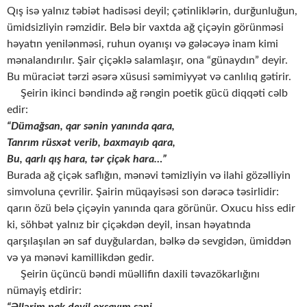
Qış isə yalnız təbiət hadisəsi deyil; çətinliklərin, durğunluğun,
ümidsizliyin rəmzidir. Belə bir vaxtda ağ çiçəyin görünməsi
həyatın yenilənməsi, ruhun oyanışı və gələcəyə inam kimi
mənalandırılır. Şair çiçəklə salamlaşır, ona “günaydın” deyir.
Bu müraciət tərzi əsərə xüsusi səmimiyyət və canlılıq gətirir.
Şeirin ikinci bəndində ağ rəngin poetik gücü diqqəti cəlb
edir:
“Dümağsan, qar sənin yanında qara,
Tanrım rüsxət verib, baxmayıb qara,
Bu, qarlı qış hara, tər çiçək hara…”
Burada ağ çiçək saflığın, mənəvi təmizliyin və ilahi gözəlliyin
simvoluna çevrilir. Şairin müqayisəsi son dərəcə təsirlidir:
qarın özü belə çiçəyin yanında qara görünür. Oxucu hiss edir
ki, söhbət yalnız bir çiçəkdən deyil, insan həyatında
qarşılaşılan ən saf duyğulardan, bəlkə də sevgidən, ümiddən
və ya mənəvi kamillikdən gedir.
Şeirin üçüncü bəndi müəllifin daxili təvazökarlığını
nümayiş etdirir:
“Əllərim pak deyil oxşayım səni,