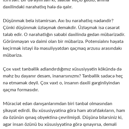
itirirsən. Bir də ayılırsan ki, saatlar keçib gedib, amma
daxilindəki narahatlıq hələ də qalır.
Düşünmək belə istəmirsən. Axı bu narahatlıq nədəndir?
Çünki düşünmək üzləşmək deməkdir. Üzləşmək isə cəsarət
tələb edir. O narahatlığın səbəbi daxilində gedən mübarizədir.
Görünməyən və daimi olan bir mübarizə. Potensialını həyata
keçirmək istəyi ilə məsuliyyətdən qaçmaq arzusu arasındakı
mübarizə.
Çox vaxt tənbəllik adlandırdığımız xüsusiyyətin kökündə də
məhz bu dayanır desəm, inanarsınızmı? Tənbəllik sadəcə heç
nə etməmək deyil. Çox vaxt o, insanın daxili gərginliyindən
qaçma formasıdır.
Müraciət edən danışanlarımdan biri tənbəl olmasından
şikayət edirdi. Bu xüsusiyyətinə görə həm ətrafdakıların, həm
də özünün qınaq obyektinə çevrilmişdi. Düşünə bilərsiniz ki,
əgər insan özünü bu xüsusiyyətinə görə qınayırsa, deməli