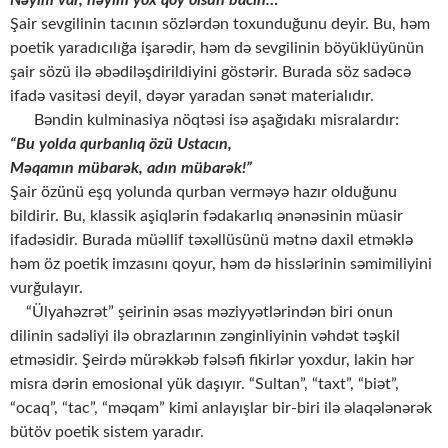
Şair sevgilinin tacının sözlərdən toxunduğunu deyir. Bu, həm
poetik yaradıcılığa işarədir, həm də sevgilinin böyüklüyünün
şair sözü ilə əbədiləşdirildiyini göstərir. Burada söz sadəcə
ifadə vasitəsi deyil, dəyər yaradan sənət materialıdır.
Bəndin kulminasiya nöqtəsi isə aşağıdakı misralardır:
“Bu yolda qurbanlıq özü Ustacın,
M
ə
qamın mübar
ə
k, adın mübar
ə
k!”
Şair özünü eşq yolunda qurban verməyə hazır olduğunu
bildirir. Bu, klassik aşiqlərin fədakarlıq ənənəsinin müasir
ifadəsidir. Burada müəllif təxəllüsünü mətnə daxil etməklə
həm öz poetik imzasını qoyur, həm də hisslərinin səmimiliyini
vurğulayır.
“Ülyahəzrət” şeirinin əsas məziyyətlərindən biri onun
dilinin sadəliyi ilə obrazlarının zənginliyinin vəhdət təşkil
etməsidir. Şeirdə mürəkkəb fəlsəfi fikirlər yoxdur, lakin hər
misra dərin emosional yük daşıyır. “Sultan”, “taxt”, “biət”,
“ocaq”, “tac”, “məqam” kimi anlayışlar bir-biri ilə əlaqələnərək
bütöv poetik sistem yaradır.