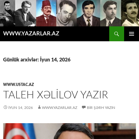
Axtar
WWW.YAZARLAR.AZ
MÜHTƏVIYYATA
ƏSAS
KEÇ
MENYU
Günlük arxivlər: İyun 14, 2026
WWW.USTAC.AZ
TALEH XƏLILOV YAZIR
İYUN 14, 2026
WWW.YAZARLAR.AZ
BIR ŞƏRH YAZIN