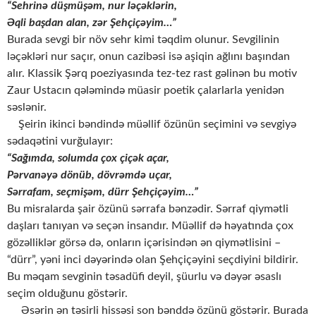
“Sehrinə düşmüşəm, nur ləçəklərin,
Əqli başdan alan, zər Şehçiçəyim…”
Burada sevgi bir növ sehr kimi təqdim olunur. Sevgilinin
ləçəkləri nur saçır, onun cazibəsi isə aşiqin ağlını başından
alır. Klassik Şərq poeziyasında tez-tez rast gəlinən bu motiv
Zaur Ustacın qələmində müasir poetik çalarlarla yenidən
səslənir.
Şeirin ikinci bəndində müəllif özünün seçimini və sevgiyə
sədaqətini vurğulayır:
“Sağımda, solumda çox çiçək açar,
Pərvanəyə dönüb, dövrəmdə uçar,
Sərrafam, seçmişəm, dürr Şehçiçəyim…”
Bu misralarda şair özünü sərrafa bənzədir. Sərraf qiymətli
daşları tanıyan və seçən insandır. Müəllif də həyatında çox
gözəlliklər görsə də, onların içərisindən ən qiymətlisini –
“dürr”, yəni inci dəyərində olan Şehçiçəyini seçdiyini bildirir.
Bu məqam sevginin təsadüfi deyil, şüurlu və dəyər əsaslı
seçim olduğunu göstərir.
Əsərin ən təsirli hissəsi son bənddə özünü göstərir. Burada