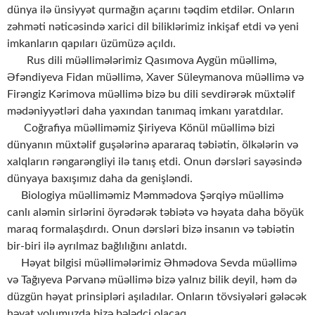
dünya ilə ünsiyyət qurmağın açarını təqdim etdilər. Onların
zəhməti nəticəsində xarici dil biliklərimiz inkişaf etdi və yeni
imkanların qapıları üzümüzə açıldı.
Rus dili müəllimələrimiz Qasımova Aygün müəllimə,
Əfəndiyeva Fidan müəllimə, Xaver Süleymanova müəllimə və
Firəngiz Kərimova müəllimə bizə bu dili sevdirərək müxtəlif
mədəniyyətləri daha yaxından tanımaq imkanı yaratdılar.
Coğrafiya müəlliməmiz Şiriyeva Könül müəllimə bizi
dünyanın müxtəlif guşələrinə apararaq təbiətin, ölkələrin və
xalqların rəngarəngliyi ilə tanış etdi. Onun dərsləri sayəsində
dünyaya baxışımız daha da genişləndi.
Biologiya müəlliməmiz Məmmədova Şərqiyə müəllimə
canlı aləmin sirlərini öyrədərək təbiətə və həyata daha böyük
maraq formalaşdırdı. Onun dərsləri bizə insanın və təbiətin
bir-biri ilə ayrılmaz bağlılığını anlatdı.
Həyat bilgisi müəllimələrimiz Əhmədova Sevda müəllimə
və Tağıyeva Pərvanə müəllimə bizə yalnız bilik deyil, həm də
düzgün həyat prinsipləri aşıladılar. Onların tövsiyələri gələcək
həyat yolumuzda bizə bələdçi olacaq.