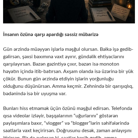
İnsanın özünə qarşı apardığı səssiz mübarizə
Gün ərzində müəyyən işlərlə məşğul olursan. Bəlkə işə gedib-
gəlirsən, şəxsi baxımına vaxt ayırır, gündəlik ehtiyaclarını
qarşılayırsan. Bəzən gəzintiyə çıxır, bəzən isə monoton
həyatın içində itib-batırsan. Axşam olanda isə üzərinə bir yük
çökür. Bunun gün ərzində etdiyin işlərin yorğunluğu
olduğunu düşünürsən. Amma keçmir. Zehnində bir qarışıqlıq,
bədənində isə bir uyuşma var.
Bunları hiss etməmək üçün özünü məşğul edirsən. Telefonda
qısa videolar izləyir, başqalarının “uğurlarını” göstərən
paylaşımlara baxır, “vlogger” və “blogger”lərin səhifələrində
saatlarla vaxt keçirirsən. Doğrusunu desək, zaman anlayışını