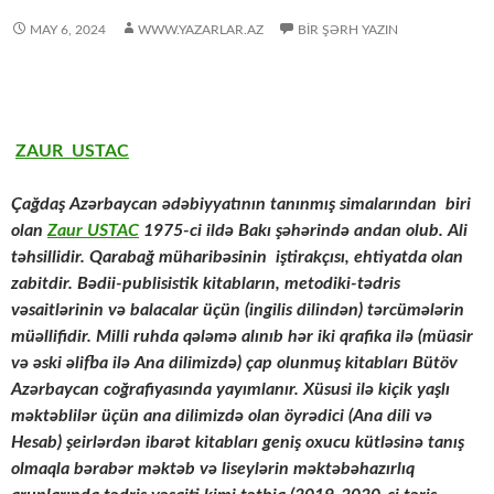
MAY 6, 2024
WWW.YAZARLAR.AZ
BIR ŞƏRH YAZIN
ZAUR USTAC
Çağdaş Azərbaycan ədəbiyyatının tanınmış simalarından biri
olan
Zaur USTAC
1975-ci ildə Bakı şəhərində andan olub. Ali
təhsillidir. Qarabağ müharibəsinin iştirakçısı, ehtiyatda olan
zabitdir. Bədii-publisistik kitabların, metodiki-tədris
vəsaitlərinin və balacalar üçün (ingilis dilindən) tərcümələrin
müəllifidir. Milli ruhda qələmə alınıb hər iki qrafika ilə (müasir
və əski əlifba ilə Ana dilimizdə) çap olunmuş kitabları Bütöv
Azərbaycan coğrafiyasında yayımlanır. Xüsusi ilə kiçik yaşlı
məktəblilər üçün ana dilimizdə olan öyrədici (Ana dili və
Hesab) şeirlərdən ibarət kitabları geniş oxucu kütləsinə tanış
olmaqla bərabər məktəb və liseylərin məktəbəhazırlıq