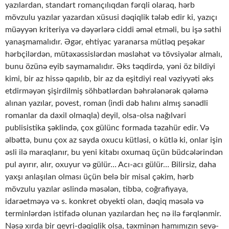
yazılardan, standart romançılıqdan fərqli olaraq, hərb
mövzulu yazılar yazardan xüsusi dəqiqlik tələb edir ki, yazıçı
müəyyən kriteriya və dəyərlərə ciddi əməl etməli, bu işə səthi
yanaşmamalıdır. Əgər, ehtiyac yaranarsa mütləq peşəkar
hərbçilərdən, mütəxəssislərdən məsləhət və tövsiyələr almalı,
bunu özünə eyib saymamalıdır. Əks təqdirdə, yəni öz bildiyi
kimi, bir az hissə qapılıb, bir az da eşitdiyi real vəziyyəti əks
etdirməyən şişirdilmiş söhbətlərdən bəhrələnərək qələmə
alınan yazılar, povest, roman (indi dəb halını almış sənədli
romanlar da daxil olmaqla) deyil, olsa-olsa nağılvari
publisistika şəklində, çox gülünc formada təzahür edir. Və
əlbəttə, bunu çox az sayda oxucu kütləsi, o kütlə ki, onlar işin
əsli ilə maraqlanır, bu yeni kitabı oxumaq üçün büdcələrindən
pul ayırır, alır, oxuyur və gülür… Acı-acı gülür… Bilirsiz, daha
yaxşı anlaşılan olması üçün belə bir misal çəkim, hərb
mövzulu yazılar əslində məsələn, tibbə, coğrafiyaya,
idarəetməyə və s. konkret obyekti olan, dəqiq məsələ və
terminlərdən istifadə olunan yazılardan heç nə ilə fərqlənmir.
Nəsə xırda bir qeyri-dəqiqlik olsa, təxminən hamımızın sevə-