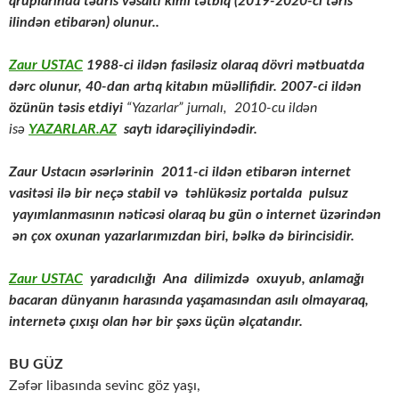
qruplarında tədris vəsaiti kimi tətbiq (2019-2020-ci təris
ilindən etibarən) olunur..
Zaur USTAC
1988-ci ildən fasiləsiz olaraq dövri mətbuatda
dərc olunur, 40-dan artıq kitabın müəllifidir. 2007-ci ildən
özünün təsis etdiyi
“Yazarlar” jurnalı, 2010-cu ildən
isə
YAZARLAR.AZ
saytı idarəçiliyindədir.
Zaur Ustacın əsərlərinin
2011-ci ildən etibarən internet
vasitəsi ilə bir neçə stabil və təhlükəsiz portalda pulsuz
yayımlanmasının nəticəsi olaraq bu gün o internet üzərindən
ən çox oxunan yazarlarımızdan biri, bəlkə də birincisidir.
Zaur USTAC
yaradıcılığı Ana dilimizdə oxuyub, anlamağı
bacaran dünyanın harasında yaşamasından asılı olmayaraq,
internetə çıxışı olan hər bir şəxs üçün əlçatandır.
BU GÜZ
Zəfər libasında sevinc göz yaşı,