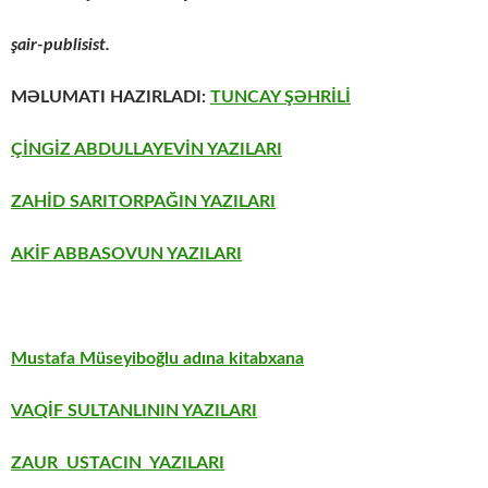
şair-publisist.
MƏLUMATI HAZIRLADI:
TUNCAY ŞƏHRİLİ
ÇİNGİZ ABDULLAYEVİN YAZILARI
ZAHİD SARITORPAĞIN YAZILARI
AKİF ABBASOVUN YAZILARI
Mustafa Müseyiboğlu adına kitabxana
VAQİF SULTANLININ YAZILARI
ZAUR USTACIN YAZILARI