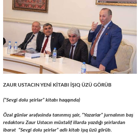
ZAUR USTACIN YENİ KİTABI İŞIQ ÜZÜ GÖRÜB
(“Sevgi dolu şeirlər” kitabı haqqında)
Özəl günlər ərəfəsində tanınmış şair, “Yazarlar” jurnalının baş
redaktoru Zaur Ustacın müxtəlif illərdə yazdığı şeirlərdən
ibarət “Sevgi dolu şeirlər” adlı kitab işıq üzü görüb.