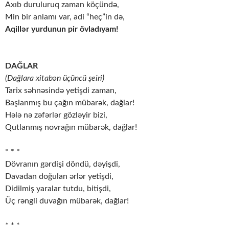
Axıb duruluruq zaman köçündə,
Min bir anlamı var, adi “heç”in də,
Aqillər yurdunun pir övladıyam!
DAĞLAR
(Dağlara xitabən üçüncü şeiri)
Tarix səhnəsində yetişdi zaman,
Başlanmış bu çağın mübarək, dağlar!
Hələ nə zəfərlər gözləyir bizi,
Qutlanmış novrağın mübarək, dağlar!
* * *
Dövranın gərdişi döndü, dəyişdi,
Davadan doğulan ərlər yetişdi,
Didilmiş yaralar tutdu, bitişdi,
Üç rəngli duvağın mübarək, dağlar!
* * *