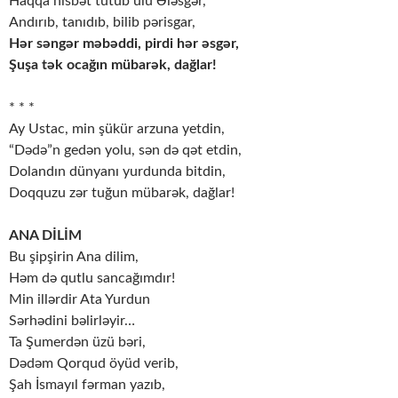
Haqqa nisbət tutub ulu Ələsgər,
Andırıb, tanıdıb, bilib pərisgar,
Hər səngər məbəddi, pirdi hər əsgər,
Şuşa tək ocağın mübarək, dağlar!
* * *
Ay Ustac, min şükür arzuna yetdin,
“Dədə”n gedən yolu, sən də qət etdin,
Dolandın dünyanı yurdunda bitdin,
Doqquzu zər tuğun mübarək, dağlar!
ANA DİLİM
Bu şipşirin Ana dilim,
Həm də qutlu sancağımdır!
Min illərdir Ata Yurdun
Sərhədini bəlirləyir…
Ta Şumerdən üzü bəri,
Dədəm Qorqud öyüd verib,
Şah İsmayıl fərman yazıb,