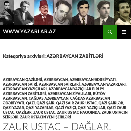
Axtar
WWW.YAZARLAR.AZ
MÜHTƏVIYYATA
ƏSAS
KEÇ
MENYU
Kateqoriya arxivləri: AZƏRBAYCAN ZABİTLƏRİ
AZƏRAYCAN QAZİLƏRİ
,
AZƏRBAYCAN
,
AZƏRBAYCAN ƏDƏBIYYATI
,
AZƏRBAYCAN ŞAİRİ
,
AZƏRBAYCAN ŞAİRLƏRİ
,
AZƏRBAYCAN YAZARLARI
,
AZƏRBAYCAN YAZIÇILARI
,
AZƏRBAYCAN YAZIÇILAR BIRLIYI
,
AZƏRBAYCAN ZABİTLƏRİ
,
AZƏRBAYCAN ZİYALILARI
,
BÜTÖV
AZƏRBAYCAN
,
ÇAĞDAŞ AZƏRBAYCAN
,
ÇAĞDAŞ AZƏRBAYCAN
ƏDƏBIYYATI
,
QAZİ
,
QAZİ ŞAİR
,
QAZİ ŞAİR ZAUR USTAC
,
QAZİ ŞAİRLƏR
,
QAZİ YAZAR
,
QAZİ YAZARLAR
,
QAZİ YAZIÇI
,
QAZİ YAZIÇILAR
,
QAZİ ZAUR
USTAC
,
QAZİLƏR
,
ZAUR USTAC
,
ZAUR USTAC HAQQINDA
,
ZAUR USTACIN
ŞEİRLƏRİ
,
ZAUR USTACIN YENİ ŞEİRLƏRİ
ZAUR USTAC – DAĞLAR!