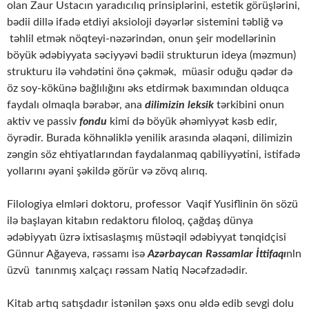
olan Zaur Ustacın yaradıcılıq prinsiplərini, estetik görüşlərini,
bədii dillə ifadə etdiyi aksioloji dəyərlər sistemini təbliğ və
təhlil etmək nöqteyi-nəzərindən, onun şeir modellərinin
böyük ədəbiyyata səciyyəvi bədii strukturun ideya (məzmun)
strukturu ilə vəhdətini önə çəkmək, müasir oduğu qədər də
öz soy-kökünə bağlılığını əks etdirmək baxımından olduqca
faydalı olmaqla bərabər, ana
dilimizin leksik
tərkibini onun
aktiv ve passiv
fondu
kimi də böyük əhəmiyyət kəsb edir,
öyrədir. Burada köhnəliklə yenilik arasında əlaqəni, dilimizin
zəngin söz ehtiyatlarından faydalanmaq qabiliyyətini, istifadə
yollarını əyani şəkildə görür və zövq alırıq.
Filologiya elmləri doktoru, professor Vaqif Yusiflinin ön sözü
ilə başlayan kitabın redaktoru filoloq, çağdaş dünya
ədəbiyyatı üzrə ixtisaslaşmış müstəqil ədəbiyyat tənqidçisi
Günnur Ağayeva, rəssamı isə
Azərbaycan Rəssamlar İttifaqı
nln
üzvü tanınmış xalçaçı rəssam Natiq Nəcəfzadədir.
Kitab artıq satışdadır istənilən şəxs onu əldə edib sevgi dolu