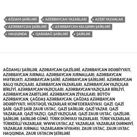
AĞDAM ŞAİRLƏRİ
AZERBAYCAN YAZARLARI
AZERİ YAZARLAR
AZƏRBAYCAN ŞAİRLƏRİ
AZƏRBAYCAN XALQININ ŞAİRLƏRİ
HAQQINDA
QARABAĞ ŞAİRLƏRİ
ŞAİRLƏR
AĞDAMLI ŞAİRLƏR
,
AZƏRAYCAN QAZİLƏRİ
,
AZƏRBAYCAN ƏDƏBIYYATI
,
AZƏRBAYCAN JURNALI
,
AZƏRBAYCAN JURNALLARI
,
AZƏRBAYCAN
MƏTBUATI
,
AZƏRBAYCAN ŞAİRİ
,
AZƏRBAYCAN ŞAİRLƏRİ
,
AZƏRBAYCAN
XALQ YAZIÇILARI
,
AZƏRBAYCAN YAZARLARI
,
AZƏRBAYCAN YAZIÇILAR
BİRLİYİ
,
AZƏRBAYCAN YAZIÇILARI
,
AZƏRBAYCAN YAZIÇILAR BIRLIYI
,
AZƏRBAYCAN ZABİTLƏRİ
,
AZƏRBAYCAN ZİYALILARI
,
BÜTÖV
AZƏRBAYCAN
,
ÇAĞDAŞ AZƏRBAYCAN
,
ÇAĞDAŞ AZƏRBAYCAN
ƏDƏBIYYATI
,
MÜSTƏQİL YAZARLAR KONFEDERASİYASI
,
QAZİ
,
QAZİ
ŞAİR
,
QAZİ ŞAİR ZAUR USTAC
,
QAZİ ŞAİRLƏR
,
QAZİ YAZAR
,
QAZİ
YAZARLAR
,
QAZİ YAZIÇI
,
QAZİ YAZIÇILAR
,
QAZİ ZAUR USTAC
,
QAZİLƏR
,
ŞAİRLƏR
,
ŞAİRLƏR GÜNÜ
,
TÜRK DÜNYASI YAZARLARI
,
TÜRK YAZARLAR
,
TÜRKDİLLİ YAZARLAR
,
WWW.USTAC.AZ
,
YAZARLAR
,
YAZARLAR DƏRNƏYİ
,
YAZARLAR JURNALI
,
YAZARLARIN SİYAHISI
,
ZAUR USTAC
,
ZAUR USTAC
HAQQINDA
,
ZAUR USTACIN ŞEİRLƏRİ