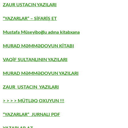
ZAUR USTACIN YAZILARI
“YAZARLAR” – SİFARİŞ ET
Mustafa Müseyiboğlu adına kitabxana
MURAD MƏMMƏDOVUN KİTABI
VAQİF SULTANLININ YAZILARI
MURAD MƏMMƏDOVUN YAZILARI
ZAUR USTACIN YAZILARI
> > > > MÜTLƏQ OXUYUN !!!
“YAZARLAR” JURNALI PDF