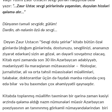
yazır:
“…Zaur Ustac sevgi şeirlərində yaşanılan, duyulan hissləri
qələmə alır…”
Dünyanın təməli sevgidir, gülüm!
Dərdin, ah-nalənin özü də sevgi…
Deyən Zaur Ustacın “Sevgi dolu şeirlər” kitabı bütün özəl
günlərdə (doğum günlərində, dostunuzu, sevgilinizi, anananızı
ziyarət edərkən) sizin ən gözəl, ən dəyərli sovqatınız olacaq.
Kitab eyni zamanda son 30 ilin Azərbaycan ədəbiyyatı,
mədəniyyəti ilə maraqlanan mütəxəssislər – filoloqlar,
jurnalistlər, ali və orta təhsil müəssisələri müəllimləri,
tələbələr, doktorantlar üçün də faydalı mənbə rolunda çıxış
edə bilər və bu baxımdan çox əhəmiyyətli qaynaqdır.
Kitabda toplanmış müəllifin təxminən bir qərinə zaman kəsiyi
ərzində qələmə aldığı nəzm nümunələri müasir Azərbaycan
poeziyasının ən tanınınmış görkəmli nümayəndələrindən biri