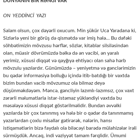
DÜNYANIN BİR RƏNGİ VAR
ON YEDDİNCİ YAZI
Salam olsun, çox dəyərli oxucum. Min şükür Uca Yaradana ki,
Sizlərlə yeni bir görüş də qismətdə var imiş hələ… Bu dəfəki
söhbətimizin mövzusu hərflər, sözlər, kitablar silsiləsindən
olan, müasir dövrümüzdə bəlkə də ən vacibi, ən yaralı
yerimiz, xüsusi diqqət və qayğıya ehtiyacı olan sahə hərb
mövzulu yazılardır. Günümüzdə – yeniyetmə və gənclərimizin
bu qədər informasiya bolluğu içində itib-batdığı bir vaxtda
bizim bundan vacib mövzumuz ola bilməz deyə
düşünməkdəyəm. Məncə, gəncliyin lazımlı-lazımsız, çox vaxt
zərərli məlumatlarla istər-istəməz yükləndiyi vaxtda bu
məsələyə xüsusi diqqət göstərilməlidir. Bundan əvvəlki
yazılarda bir çox tanınmış və hələ bir o qədər də tanınmamış
yazarlardan çoxlu misallar gətirərək, nələrin, hansı
istiqamətlərin bizə faydalı ola biləcəyi barədə mülahizələr irəli
sürmüşdük. Ancaq, indi vəziyyət tamam fərqlidir. Ümumi