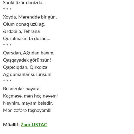
Sanki üzür dənizdə…
* * *
Xoyda, Mərənddə bir gün,
Olum qonaq üzü ağ.
Ərdəbilə, Tehrana
Qurulmasın ta duzaq…
* * *
Qarsdan, Ağrıdan baxım,
Qaşqayadək görünsün!
Qapıcıqdan, Qırxqıza
Ağ dumanlar sürünsün!
* * *
Bu arzular həyata
Keçməsə, mən heç nəyəm!
Neynim, mayam belədir,
Mən zəfərə təşnəyəm!!!
Müəllif:
Zaur USTAC