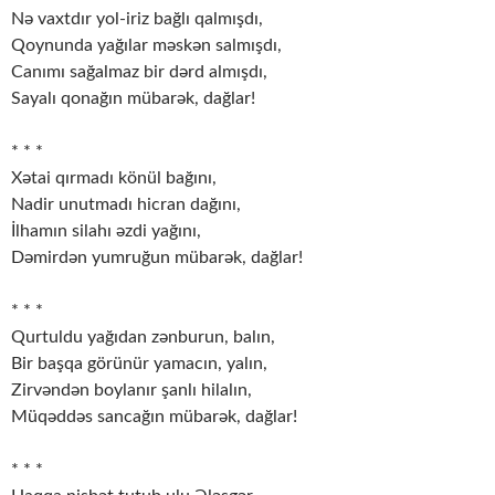
Nə vaxtdır yol-iriz bağlı qalmışdı,
Qoynunda yağılar məskən salmışdı,
Canımı sağalmaz bir dərd almışdı,
Sayalı qonağın mübarək, dağlar!
* * *
Xətai qırmadı könül bağını,
Nadir unutmadı hicran dağını,
İlhamın silahı əzdi yağını,
Dəmirdən yumruğun mübarək, dağlar!
* * *
Qurtuldu yağıdan zənburun, balın,
Bir başqa görünür yamacın, yalın,
Zirvəndən boylanır şanlı hilalın,
Müqəddəs sancağın mübarək, dağlar!
* * *