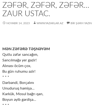
ZƏFƏR, ZƏFƏR, ZƏFƏR…
ZAUR USTAC.
NOYABR 14, 2023
WWW.YAZARLAR.AZ
BIR ŞƏRH YAZIN
MƏN ZƏFƏRƏ TƏŞNƏYƏM
Qutlu zəfər sancağım,
Sancılmağa yer gəzir!
Alınası öcüm çox,
Bu gün ruhumu əzir!
* * *
Dərbəndi, Borçalını
Unuduruq həmişə…
Kərkük, Mosul bağrı qan,
Boyun əyib gərdişə…