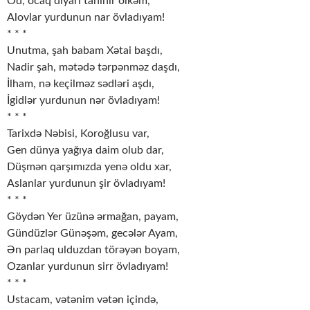
Od, ocaq diyarı tanınır ölkəm,
Alovlar yurdunun nar övladıyam!
* * *
Unutma, şah babam Xətai başdı,
Nadir şah, mətədə tərpənməz daşdı,
İlham, nə keçilməz sədləri aşdı,
İgidlər yurdunun nər övladıyam!
* * *
Tarixdə Nəbisi, Koroğlusu var,
Gen dünya yağıya daim olub dar,
Düşmən qarşımızda yenə oldu xar,
Aslanlar yurdunun şir övladıyam!
* * *
Göydən Yer üzünə ərmağan, payam,
Gündüzlər Günəşəm, gecələr Ayam,
Ən parlaq ulduzdan törəyən boyam,
Ozanlar yurdunun sirr övladıyam!
* * *
Ustacam, vətənim vətən içində,