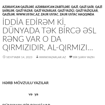
AZƏRAYCAN QAZİLƏRİ
,
AZƏRBAYCAN ZABİTLƏRİ
,
QAZİ
,
QAZİ ŞAİR
,
QAZİ
ŞAİRLƏR
,
QAZİ YAZAR
,
QAZİ YAZARLAR
,
QAZİ YAZIÇI
,
QAZİ YAZIÇILAR
,
QAZİLƏR
,
WWW.USTAC.AZ
,
ZAUR USTAC
,
ZAUR USTAC HAQQINDA
İDDIA EDIRƏM KI,
DÜNYADA TƏK BIRCƏ ƏSL
RƏNG VAR O DA
QIRMIZIDIR, AL-QIRMIZI…
SENTYABR 14, 2023
WWW.YAZARLAR.AZ
BIR ŞƏRH YAZIN
HƏRB MÖVZULU YAZILAR
və ya