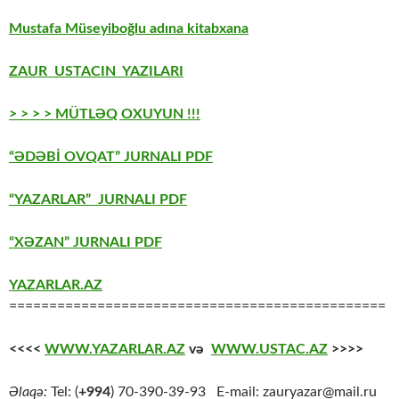
Mustafa Müseyiboğlu adına kitabxana
ZAUR USTACIN YAZILARI
> > > > MÜTLƏQ OXUYUN !!!
“ƏDƏBİ OVQAT” JURNALI PDF
“YAZARLAR” JURNALI PDF
“XƏZAN” JURNALI PDF
YAZARLAR.AZ
===============================================
<<<<
WWW.YAZARLAR.AZ
və
WWW.USTAC.AZ
>>>>
Əlaqə:
Tel: (
+994
) 70-390-39-93 E-mail: zauryazar@mail.ru