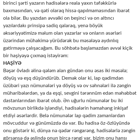
birinci şərti yazarın hadisələrə reala yaxın təfəkkürlə
baxmasından, və qəti olaraq hissə qapılmamasından ibarət
ola bilər. Bu yazıdan əvvəlki on beşinci və on altıncı
yazılardakı prinsipə sadiq qalaraq, yenə böyük
əksəriyyətimizə məlum olan yazarlar və onların əsərləri
üzərindən mühakimə yürüdərək bu məsələyə aydınlıq
gətirməyə çalışacağam. Bu söhbətə başlamazdan əvvəl kiçik
bir haşiyəyə çıxmaq istəyirəm:
HAŞİYƏ
Bəşər övladı əlinə qələm alan gündən onu əsas iki məsələ;
döyüş və eşq düşündürüb. Demək olar ki, lap qədimdən
üzübəri yazı nümunələri ya döyüş və ov səhnələri ilə zəngin
müharibələrdən, ya da eşqi, sevgini tərənnüm edən məhəbbət
dastanlarından ibarət olub. Ən uğurlu nümunələr bu iki
mövzunun birlikdə işləndiyi, hadisələrin həmahəng inkişaf
etdiyi əsərlərdir. Belə nümunələr lap qədim zamanlardan
mövcuddur və günümüzdə də var. Bu hadisə öz-özlüyündə
onu göstərir ki, dünya nə qədər rəngarəng, hadisələrlə zəngin
görsənsə də əslində onun bircə rəngi var, bizim onu hansı