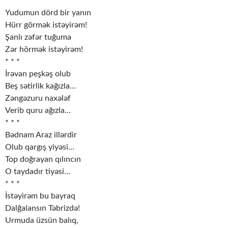
* * *
Yudumun dörd bir yanın
Hürr görmək istəyirəm!
Şanlı zəfər tuğuma
Zər hörmək istəyirəm!
* * *
İrəvan peşkəş olub
Beş sətirlik kağızla…
Zəngəzuru naxələf
Verib quru ağızla…
* * *
Bədnam Araz illərdir
Olub qargış yiyəsi…
Top doğrayan qılıncın
O taydadır tiyəsi…
* * *
İstəyirəm bu bayraq
Dalğalansın Təbrizdə!
Urmuda üzsün balıq,