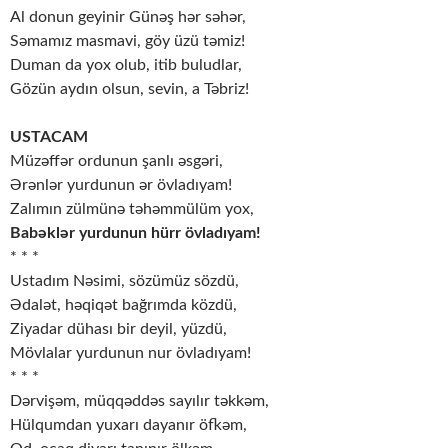
Al donun geyinir Günəş hər səhər,
Səmamız masmavi, göy üzü təmiz!
Duman da yox olub, itib buludlar,
Gözün aydın olsun, sevin, a Təbriz!
USTACAM
Müzəffər ordunun şanlı əsgəri,
Ərənlər yurdunun ər övladıyam!
Zalımın zülmünə təhəmmülüm yox,
Babəklər yurdunun hürr övladıyam!
* * *
Ustadım Nəsimi, sözümüz sözdü,
Ədalət, həqiqət bağrımda közdü,
Ziyadar dühası bir deyil, yüzdü,
Mövlalar yurdunun nur övladıyam!
* * *
Dərvişəm, müqqəddəs sayılır təkkəm,
Hülqumdan yuxarı dayanır öfkəm,