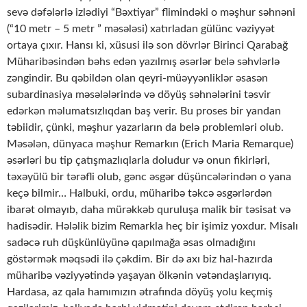
sevə dəfələrlə izlədiyi “Bəxtiyar” flimindəki o məşhur səhnəni
(“10 metr – 5 metr ” məsələsi) xatırladan gülünc vəziyyət
ortaya çıxır. Hansı ki, xüsusi ilə son dövrlər Birinci Qarabağ
Müharibəsindən bəhs edən yazılmış əsərlər belə səhvlərlə
zəngindir. Bu qəbildən olan qeyri-müəyyənliklər əsasən
subardinasiya məsələlərində və döyüş səhnələrini təsvir
edərkən məlumatsızlıqdan baş verir. Bu proses bir yandan
təbiidir, çünki, məşhur yazarların da belə problemləri olub.
Məsələn, dünyaca məşhur Remarkın (Erich Maria Remarque)
əsərləri bu tip çatışmazlıqlarla doludur və onun fikirləri,
təxəyülü bir tərəfli olub, gənc əsgər düşüncələrindən o yana
keçə bilmir… Halbuki, ordu, müharibə təkcə əsgərlərdən
ibarət olmayıb, daha mürəkkəb quruluşa malik bir təsisat və
hadisədir. Hələlik bizim Remarkla heç bir işimiz yoxdur. Misalı
sadəcə ruh düşkünlüyünə qapılmağa əsas olmadığını
göstərmək məqsədi ilə çəkdim. Bir də axı biz hal-hazırda
müharibə vəziyyətində yaşayan ölkənin vətəndaşlarıyıq.
Hardasa, az qala hamımızın ətrafında döyüş yolu keçmiş