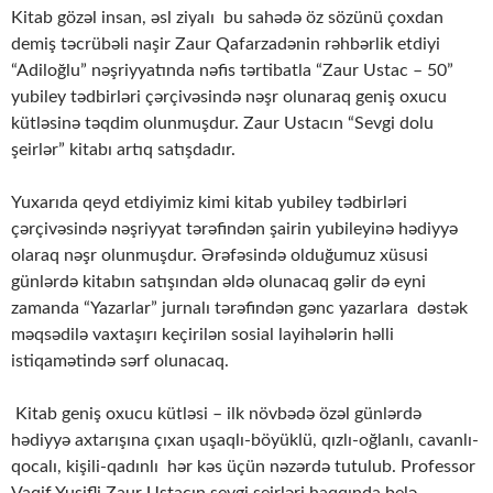
Kitab gözəl insan, əsl ziyalı bu sahədə öz sözünü çoxdan
demiş təcrübəli naşir Zaur Qafarzadənin rəhbərlik etdiyi
“Adiloğlu” nəşriyyatında nəfis tərtibatla “Zaur Ustac – 50”
yubiley tədbirləri çərçivəsində nəşr olunaraq geniş oxucu
kütləsinə təqdim olunmuşdur. Zaur Ustacın “Sevgi dolu
şeirlər” kitabı artıq satışdadır.
Yuxarıda qeyd etdiyimiz kimi kitab yubiley tədbirləri
çərçivəsində nəşriyyat tərəfindən şairin yubileyinə hədiyyə
olaraq nəşr olunmuşdur. Ərəfəsində olduğumuz xüsusi
günlərdə kitabın satışından əldə olunacaq gəlir də eyni
zamanda “Yazarlar” jurnalı tərəfindən gənc yazarlara dəstək
məqsədilə vaxtaşırı keçirilən sosial layihələrin həlli
istiqamətində sərf olunacaq.
Kitab geniş oxucu kütləsi – ilk növbədə özəl günlərdə
hədiyyə axtarışına çıxan uşaqlı-böyüklü, qızlı-oğlanlı, cavanlı-
qocalı, kişili-qadınlı hər kəs üçün nəzərdə tutulub. Professor
Vaqif Yusifli Zaur Ustacın sevgi şeirləri haqqında belə