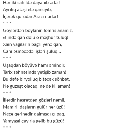
Hər iki sahildə dayanıb ərlər!
Ayrılıq atəşi elə qarsıyıb,
İçərək qurudar Arazı nərlər!
* * *
Göylərdən boylanır Tomris anamız,
Əlində qan dolu o məşhur tuluq!
Xain yağıların bağrı yenə qan,
Canı əsməcədə, işləri şuluq…
* * *
Uşaqdan böyüyə hamı əmindir,
Tarix səhnəsində yetişib zaman!
Bu dəfə biryolluq bitəcək söhbət,
Nə güzəşt olacaq, nə də ki, aman!
* * *
İllərdir həsrətdən gözləri nəmli,
Mamırlı daşların gülür hər üzü!
Neçə qərinədir qalmışdı çılpaq,
Yamyaşıl çayırla gəlib bu güzü!
* * *