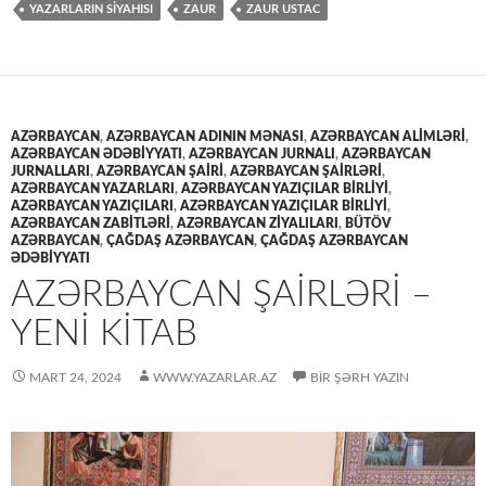
YAZARLARIN SİYAHISI
ZAUR
ZAUR USTAC
AZƏRBAYCAN
,
AZƏRBAYCAN ADININ MƏNASI
,
AZƏRBAYCAN ALİMLƏRİ
,
AZƏRBAYCAN ƏDƏBIYYATI
,
AZƏRBAYCAN JURNALI
,
AZƏRBAYCAN
JURNALLARI
,
AZƏRBAYCAN ŞAİRİ
,
AZƏRBAYCAN ŞAİRLƏRİ
,
AZƏRBAYCAN YAZARLARI
,
AZƏRBAYCAN YAZIÇILAR BİRLİYİ
,
AZƏRBAYCAN YAZIÇILARI
,
AZƏRBAYCAN YAZIÇILAR BIRLIYI
,
AZƏRBAYCAN ZABİTLƏRİ
,
AZƏRBAYCAN ZİYALILARI
,
BÜTÖV
AZƏRBAYCAN
,
ÇAĞDAŞ AZƏRBAYCAN
,
ÇAĞDAŞ AZƏRBAYCAN
ƏDƏBIYYATI
AZƏRBAYCAN ŞAİRLƏRİ –
YENİ KİTAB
MART 24, 2024
WWW.YAZARLAR.AZ
BIR ŞƏRH YAZIN