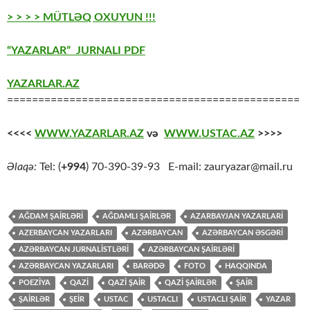
> > > > MÜTLƏQ OXUYUN !!!
“YAZARLAR” JURNALI PDF
YAZARLAR.AZ
===============================================
<<<<
WWW.YAZARLAR.AZ
və
WWW.USTAC.AZ
>>>>
Əlaqə:
Tel: (
+994
) 70-390-39-93 E-mail: zauryazar@mail.ru
AĞDAM ŞAİRLƏRİ
AĞDAMLI ŞAİRLƏR
AZARBAYJAN YAZARLARİ
AZERBAYCAN YAZARLARI
AZƏRBAYCAN
AZƏRBAYCAN ƏSGƏRİ
AZƏRBAYCAN JURNALİSTLƏRİ
AZƏRBAYCAN ŞAİRLƏRİ
AZƏRBAYCAN YAZARLARI
BARƏDƏ
FOTO
HAQQINDA
POEZİYA
QAZİ
QAZİ ŞAİR
QAZİ ŞAİRLƏR
ŞAİR
ŞAİRLƏR
ŞEİR
USTAC
USTACLI
USTACLI ŞAİR
YAZAR