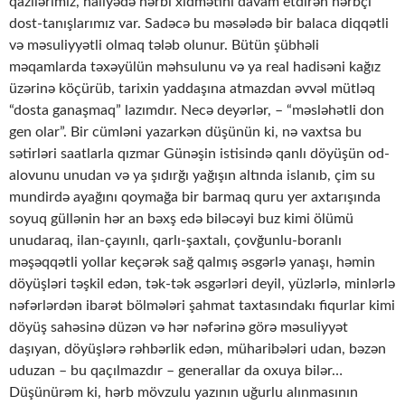
qazilərimiz, haliyədə hərbi xidmətini davam etdirən hərbçi
dost-tanışlarımız var. Sadəcə bu məsələdə bir balaca diqqətli
və məsuliyyətli olmaq tələb olunur. Bütün şübhəli
məqamlarda təxəyülün məhsulunu və ya real hadisəni kağız
üzərinə köçürüb, tarixin yaddaşına atmazdan əvvəl mütləq
“dosta ganaşmaq” lazımdır. Necə deyərlər, – “məsləhətli don
gen olar”. Bir cümləni yazarkən düşünün ki, nə vaxtsa bu
sətirləri saatlarla qızmar Günəşin istisində qanlı döyüşün od-
alovunu unudan və ya şıdırğı yağışın altında islanıb, çim su
mundirdə ayağını qoymağa bir barmaq quru yer axtarışında
soyuq güllənin hər an bəxş edə biləcəyi buz kimi ölümü
unudaraq, ilan-çayınlı, qarlı-şaxtalı, çovğunlu-boranlı
məşəqqətli yollar keçərək sağ qalmış əsgərlə yanaşı, həmin
döyüşləri təşkil edən, tək-tək əsgərləri deyil, yüzlərlə, minlərlə
nəfərlərdən ibarət bölmələri şahmat taxtasındakı fiqurlar kimi
döyüş sahəsinə düzən və hər nəfərinə görə məsuliyyət
daşıyan, döyüşlərə rəhbərlik edən, müharibələri udan, bəzən
uduzan – bu qaçılmazdır – generallar da oxuya bilər…
Düşünürəm ki, hərb mövzulu yazının uğurlu alınmasının