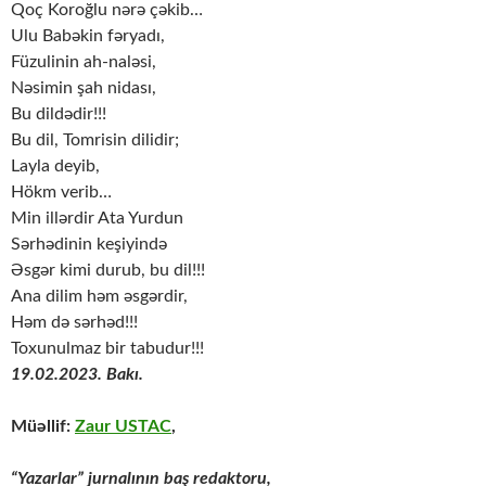
Qoç Koroğlu nərə çəkib…
Ulu Babəkin fəryadı,
Füzulinin ah-naləsi,
Nəsimin şah nidası,
Bu dildədir!!!
Bu dil, Tomrisin dilidir;
Layla deyib,
Hökm verib…
Min illərdir Ata Yurdun
Sərhədinin keşiyində
Əsgər kimi durub, bu dil!!!
Ana dilim həm əsgərdir,
Həm də sərhəd!!!
Toxunulmaz bir tabudur!!!
19.02.2023. Bakı.
Müəllif:
Zaur USTAC
,
“Yazarlar” jurnalının baş redaktoru,