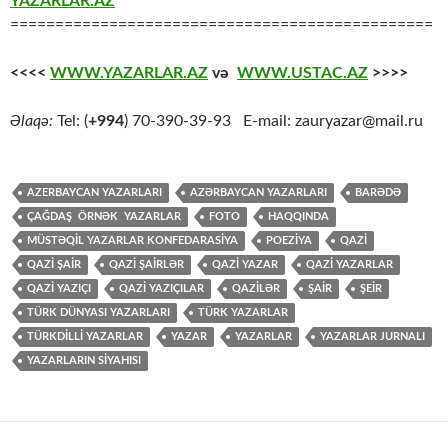
YAZARLAR.AZ
===============================================
<<<<
WWW.YAZARLAR.AZ
və
WWW.USTAC.AZ
>>>>
Əlaqə:
Tel: (
+994
) 70-390-39-93 E-mail: zauryazar@mail.ru
AZERBAYCAN YAZARLARI
AZƏRBAYCAN YAZARLARI
BARƏDƏ
ÇAĞDAŞ ÖRNƏK YAZARLAR
FOTO
HAQQINDA
MÜSTƏQİL YAZARLAR KONFEDARASİYA
POEZİYA
QAZİ
QAZİ ŞAİR
QAZİ ŞAİRLƏR
QAZİ YAZAR
QAZİ YAZARLAR
QAZİ YAZIÇI
QAZİ YAZIÇILAR
QAZİLƏR
ŞAİR
ŞEİR
TÜRK DÜNYASI YAZARLARI
TÜRK YAZARLAR
TÜRKDİLLİ YAZARLAR
YAZAR
YAZARLAR
YAZARLAR JURNALI
YAZARLARIN SİYAHISI