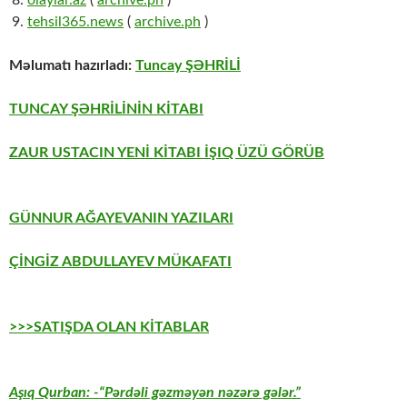
tehsil365.news
(
archive.ph
)
Məlumatı hazırladı:
Tuncay ŞƏHRİLİ
TUNCAY ŞƏHRİLİNİN KİTABI
ZAUR USTACIN YENİ KİTABI İŞIQ ÜZÜ GÖRÜB
GÜNNUR AĞAYEVANIN YAZILARI
ÇİNGİZ ABDULLAYEV MÜKAFATI
>>>SATIŞDA OLAN KİTABLAR
Aşıq Qurban: -“Pərdəli gəzməyən nəzərə gələr.”