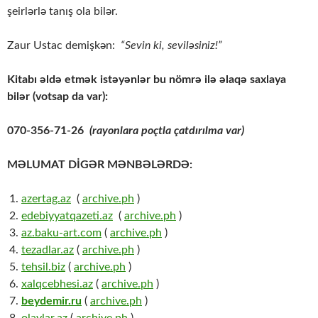
şeirlərlə tanış ola bilər.
Zaur Ustac demişkən:
“Sevin ki, seviləsiniz!”
Kitabı əldə etmək istəyənlər bu nömrə ilə əlaqə saxlaya
bilər (votsap da var):
070-356-71-26
(rayonlara poçtla çatdırılma var)
MƏLUMAT DİGƏR MƏNBƏLƏRDƏ:
azertag.az
(
archive.ph
)
edebiyyatqazeti.az
(
archive.ph
)
az.baku-art.com
(
archive.ph
)
tezadlar.az
(
archive.ph
)
tehsil.biz
(
archive.ph
)
xalqcebhesi.az
(
archive.ph
)
beydemir.ru
(
archive.ph
)
olaylar.az
(
archive.ph
)