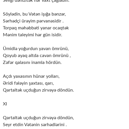
Sevgi dənizitək hər vaxt çağladın.
Söylədin, bu Vətən işığa bənzər,
Sərhədçi ürəyim pərvanəsidir .
Torpaq məhəbbəti yanar ocaqtək
Mənim taleyimi hər gün isidir.
Ümidlə yoğurdun yavan ömrünü,
Qoyub ayaq altda cavan ömrünü ,
Zəfər qalasını inamla hördün.
Açdı yaxasının hünər yolları,
Əridi fələyin şaxtası, qarı,
Qartaltək uçduğun zirvəyə döndün.
XI
Qartaltək uçduğun zirvəyə döndün,
Seyr etdin Vətənin sərhədlərini .