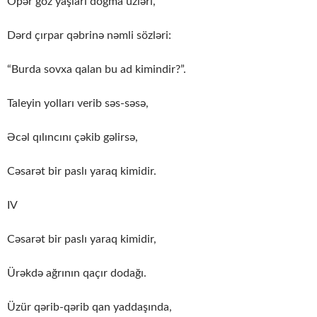
Öpər göz yaşları doğma üzləri,
Dərd çırpar qəbrinə nəmli sözləri:
“Burda sovxa qalan bu ad kimindir?”.
Taleyin yolları verib səs-səsə,
Əcəl qılıncını çəkib gəlirsə,
Cəsarət bir paslı yaraq kimidir.
IV
Cəsarət bir paslı yaraq kimidir,
Ürəkdə ağrının qaçır dodağı.
Üzür qərib-qərib qan yaddaşında,