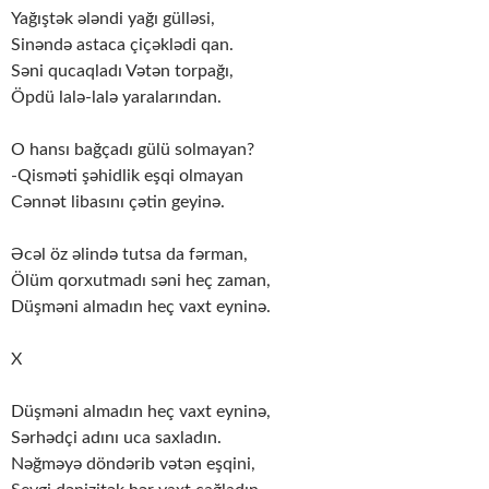
Yağıştək ələndi yağı gülləsi,
Sinəndə astaca çiçəklədi qan.
Səni qucaqladı Vətən torpağı,
Öpdü lalə-lalə yaralarından.
O hansı bağçadı gülü solmayan?
-Qisməti şəhidlik eşqi olmayan
Cənnət libasını çətin geyinə.
Əcəl öz əlində tutsa da fərman,
Ölüm qorxutmadı səni heç zaman,
Düşməni almadın heç vaxt eyninə.
X
Düşməni almadın heç vaxt eyninə,
Sərhədçi adını uca saxladın.
Nəğməyə döndərib vətən eşqini,