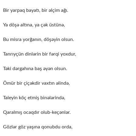
Bir yarpaq bayatı, bir əlçim ağı.
Ya döşə altına, ya çək üstünə,
Bu misra yorğanın, döşəyin olsun.
Tanrıyçün dinlərin bir fərqi yoxdur,
Təki dərgahına baş əyən olsun.
Ömür bir çiçəkdir vaxtın əlində,
Taleyin köç etmiş binələrində,
Qaralmış ocaqdır olub-keçənlər.
Gözlər göz yaşına qonubdu orda,