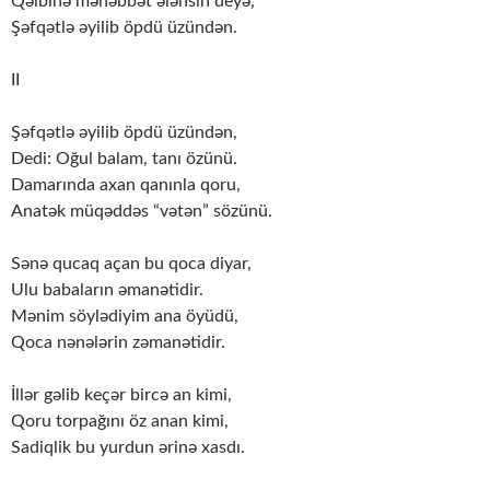
Qəlbinə məhəbbət ələnsin deyə,
Şəfqətlə əyilib öpdü üzündən.
II
Şəfqətlə əyilib öpdü üzündən,
Dedi: Oğul balam, tanı özünü.
Damarında axan qanınla qoru,
Anatək müqəddəs “vətən” sözünü.
Sənə qucaq açan bu qoca diyar,
Ulu babaların əmanətidir.
Mənim söylədiyim ana öyüdü,
Qoca nənələrin zəmanətidir.
İllər gəlib keçər bircə an kimi,
Qoru torpağını öz anan kimi,
Sadiqlik bu yurdun ərinə xasdı.