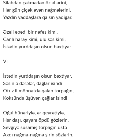
Silahdan çəkmədən öz əllərini,
Hər gün çiçəkləyən nəğmələrini,
Yazdın yaddaşlara qalsın yadigar.
Əzəli əbədi bir nəfəs kimi,
Canlı haray kimi, ulu səs kimi,
İstədin yurddaşın olsun bəxtiyar.
VI
İstədin yurddaşın olsun bəxtiyar,
Səsinlə dərələr, dağlar isindi
Otuz il möhnətdə qalan torpağın,
Köksündə üşüyən çağlar isindi
Oğul hünəriylə, ər qeyrətiylə,
Hər daşı, qayanı öpdü gözlərin.
Sevgiyə susamış torpağın üstə
Axdı nəğmə-nəğmə şirin sözlərin.