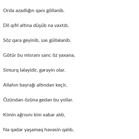
Orda azadlığın qanı göllənib.
Dil qıfıl altına düşüb nə vaxtdı,
Söz qara geyinib, səs güllələnib.
Götür bu misranı sanc öz yaxana,
Simurq lələyidir, gərəyin olar.
Allahın bayrağı altından keçir,
Özündən-özünə gedən bu yollar.
Kimin ağrısını kim xəbər alıb,
Nə qədər yaşamaq həvəsin qalıb,