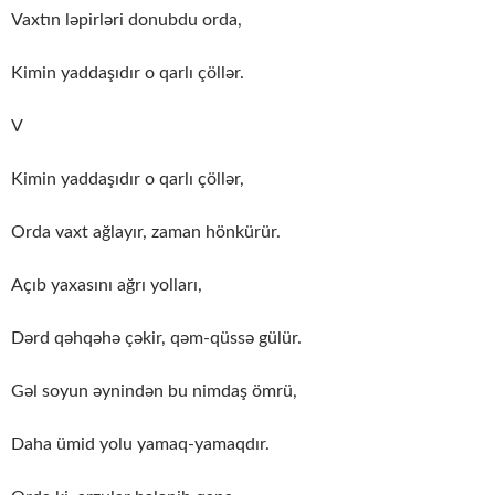
Vaxtın ləpirləri donubdu orda,
Kimin yaddaşıdır o qarlı çöllər.
V
Kimin yaddaşıdır o qarlı çöllər,
Orda vaxt ağlayır, zaman hönkürür.
Açıb yaxasını ağrı yolları,
Dərd qəhqəhə çəkir, qəm-qüssə gülür.
Gəl soyun əynindən bu nimdaş ömrü,
Daha ümid yolu yamaq-yamaqdır.