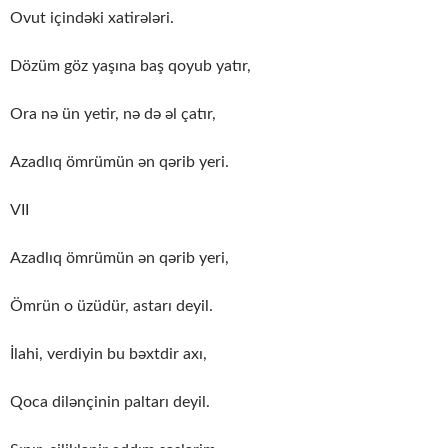
Ovut içindəki xatirələri.
Dözüm göz yaşına baş qoyub yatır,
Ora nə ün yetir, nə də əl çatır,
Azadlıq ömrümün ən qərib yeri.
VII
Azadlıq ömrümün ən qərib yeri,
Ömrün o üzüdür, astarı deyil.
İlahi, verdiyin bu bəxtdir axı,
Qoca dilənçinin paltarı deyil.