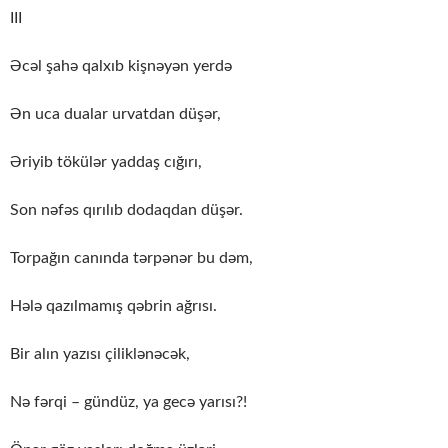
III
Əcəl şahə qalxıb kişnəyən yerdə
Ən uca dualar urvatdan düşər,
Əriyib tökülər yaddaş cığırı,
Son nəfəs qırılıb dodaqdan düşər.
Torpağın canında tərpənər bu dəm,
Hələ qazılmamış qəbrin ağrısı.
Bir alın yazısı çiliklənəcək,
Nə fərqi – gündüz, ya gecə yarısı?!