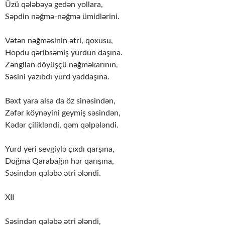
Üzü qələbəyə gedən yollara,
Səpdin nəğmə-nəğmə ümidlərini.
Vətən nəğməsinin ətri, qoxusu,
Hopdu qəribsəmiş yurdun daşına.
Zəngilan döyüşçü nəğməkarının,
Səsini yazıbdı yurd yaddaşına.
Bəxt yara alsa da öz sinəsindən,
Zəfər köynəyini geymiş səsindən,
Kədər çilikləndi, qəm qəlpələndi.
Yurd yeri sevgiylə çıxdı qarşına,
Doğma Qarabağın hər qarışına,
Səsindən qələbə ətri ələndi.
XII
Səsindən qələbə ətri ələndi,