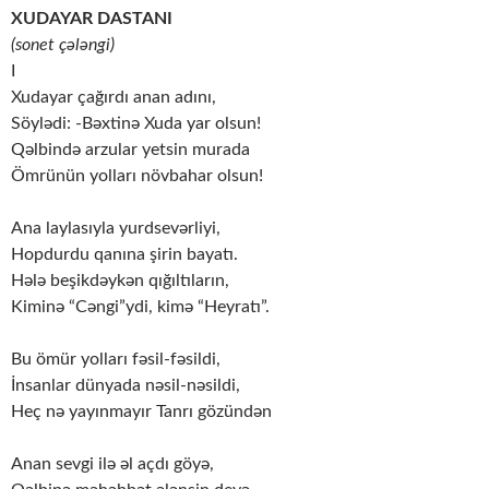
XUDAYAR DASTANI
(sonet çələngi)
I
Xudayar çağırdı anan adını,
Söylədi: -Bəxtinə Xuda yar olsun!
Qəlbində arzular yetsin murada
Ömrünün yolları növbahar olsun!
Ana laylasıyla yurdsevərliyi,
Hopdurdu qanına şirin bayatı.
Hələ beşikdəykən qığıltıların,
Kiminə “Cəngi”ydi, kimə “Heyratı”.
Bu ömür yolları fəsil-fəsildi,
İnsanlar dünyada nəsil-nəsildi,
Heç nə yayınmayır Tanrı gözündən
Anan sevgi ilə əl açdı göyə,