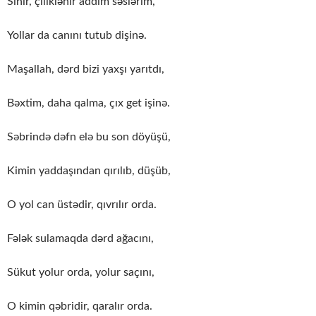
Sınır, çiliklənir addım səslərim,
Yollar da canını tutub dişinə.
Maşallah, dərd bizi yaxşı yarıtdı,
Bəxtim, daha qalma, çıx get işinə.
Səbrində dəfn elə bu son döyüşü,
Kimin yaddaşından qırılıb, düşüb,
O yol can üstədir, qıvrılır orda.
Fələk sulamaqda dərd ağacını,
Sükut yolur orda, yolur saçını,
O kimin qəbridir, qaralır orda.