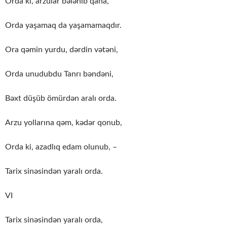
Orda ki, arzular bələnib qana,
Orda yaşamaq da yaşamamaqdır.
Ora qəmin yurdu, dərdin vətəni,
Orda unudubdu Tanrı bəndəni,
Bəxt düşüb ömürdən aralı orda.
Arzu yollarına qəm, kədər qonub,
Orda ki, azadlıq edam olunub, –
Tarix sinəsindən yaralı orda.
VI
Tarix sinəsindən yaralı orda,