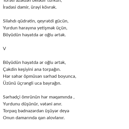
Törəsi əzəldən belədir türkün,
İradəsi dəmir, ürəyi kövrək.
Silahdı qüdrətin, qeyrətdi gücün,
Yurdun harayına yetişmək üçün,
Böyüdün həyatda ər oğlu ərtək.
V
Böyüdün həyatda ər oğlu ərtək,
Çəkdin keşiyini ana torpağın.
Hər səhər öpmüsən sərhəd boyunca,
Üzünü üçrəngli uca bayrağın.
Sərhədçi ömrünün hər məqamında ,
Yurdunu düşünür, vətəni anır.
Torpaq bədnəzərdən üşüyər deyə
Onun damarında qan alovlanır.