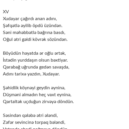
XV
Xudayar çağırdı anan adını,
Şəfqətlə əyilib öpdü üzündən.
Səni məhəbbətlə bağrına basdı,
Oğul ətri gəldi kövrək sözündən.
Böyüdün həyatda ər oğlu ərtək,
İstədin yurddaşın olsun bəxtiyar.
Qarabağ uğrunda gedən savaşda,
Adını tarixə yazdın, Xudayar.
Şəhidlik köynəyi geydin əyninə,
Düşməni almadın heç vaxt eyninə,
Qartaltək uçduğun zirvəyə döndün.
Səsindən qələbə ətri ələndi,
Zəfər sevincinə torpaq bələndi,