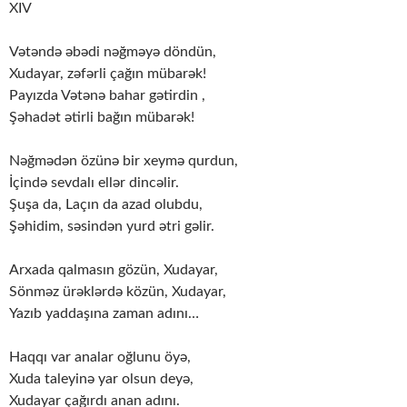
XIV
Vətəndə əbədi nəğməyə döndün,
Xudayar, zəfərli çağın mübarək!
Payızda Vətənə bahar gətirdin ,
Şəhadət ətirli bağın mübarək!
Nəğmədən özünə bir xeymə qurdun,
İçində sevdalı ellər dincəlir.
Şuşa da, Laçın da azad olubdu,
Şəhidim, səsindən yurd ətri gəlir.
Arxada qalmasın gözün, Xudayar,
Sönməz ürəklərdə közün, Xudayar,
Yazıb yaddaşına zaman adını…
Haqqı var analar oğlunu öyə,
Xuda taleyinə yar olsun deyə,
Xudayar çağırdı anan adını.