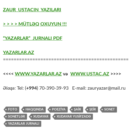
ZAUR USTACIN YAZILARI
> > > > MÜTLƏQ OXUYUN !!!
“YAZARLAR” JURNALI PDF
YAZARLAR.AZ
===============================================
<<<<
WWW.YAZARLAR.AZ
və
WWW.USTAC.AZ
>>>>
Əlaqə:
Tel: (
+994
) 70-390-39-93 E-mail: zauryazar@mail.ru
FOTO
HAQQINDA
POEZİYA
ŞAİR
ŞEİR
SONET
SONETLƏR
XUDAYAR
XUDAYAR YUSİFZADƏ
YAZARLAR JURNALI