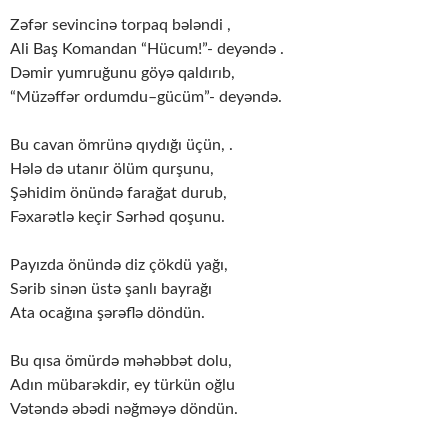
Zəfər sevincinə torpaq bələndi ,
Ali Baş Komandan “Hücum!”- deyəndə .
Dəmir yumruğunu göyə qaldırıb,
“Müzəffər ordumdu–gücüm”- deyəndə.
Bu cavan ömrünə qıydığı üçün, .
Hələ də utanır ölüm qurşunu,
Şəhidim önündə farağat durub,
Fəxarətlə keçir Sərhəd qoşunu.
Payızda önündə diz çökdü yağı,
Sərib sinən üstə şanlı bayrağı
Ata ocağına şərəflə döndün.
Bu qısa ömürdə məhəbbət dolu,
Adın mübarəkdir, ey türkün oğlu
Vətəndə əbədi nəğməyə döndün.