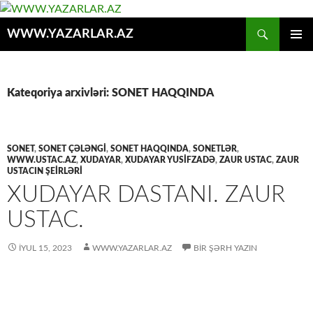
Axtar
WWW.YAZARLAR.AZ
MÜHTƏVIYYATA
ƏSAS
KEÇ
MENYU
Kateqoriya arxivləri: SONET HAQQINDA
SONET
,
SONET ÇƏLƏNGI
,
SONET HAQQINDA
,
SONETLƏR
,
WWW.USTAC.AZ
,
XUDAYAR
,
XUDAYAR YUSİFZADƏ
,
ZAUR USTAC
,
ZAUR
USTACIN ŞEİRLƏRİ
XUDAYAR DASTANI. ZAUR
USTAC.
İYUL 15, 2023
WWW.YAZARLAR.AZ
BIR ŞƏRH YAZIN