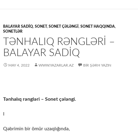
BALAYAR SADİQ
,
SONET
,
SONET ÇƏLƏNGI
,
SONET HAQQINDA
,
SONETLƏR
TƏNHALIQ RƏNGLƏRI –
BALAYAR SADİQ
MAY 4, 2022
WWW.YAZARLAR.AZ
BIR ŞƏRH YAZIN
Tənhalıq rəngləri – Sonet çələngi.
I
Qəbrimin bir ömür uzaqlığında,