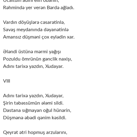
Ucaltdın adını elin obanın,
Rəhmində yer verən Bərdə ağladı.
Vardın döyüşlərə cəsarətinlə,
Savaş meydanında dəyanətinlə
Amansız düşməni çox eylədin xar.
Ələndi üstünə mərmi yağışı
Pozuldu ömrünün gənclik naxişı,
Adını tarixə yazdın, Xudayar.
VIII
Adını tarixə yazdın, Xudayar,
Şirin təbəssümün ələmi sildi.
Dastana sığmayan oğul hünərin,
Düşmənə əbədi qənim kəsildi.
Qeyrət ətri hopmuş arzularını,