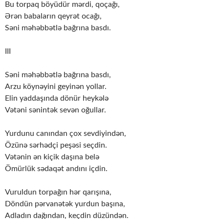
Bu torpaq böyüdür mərdi, qoçağı,
Ərən babaların qeyrət ocağı,
Səni məhəbbətlə bağrına basdı.
III
Səni məhəbbətlə bağrına basdı,
Arzu köynəyini geyinən yollar.
Elin yaddaşında dönür heykələ
Vətəni sənintək sevən oğullar.
Yurdunu canından çox sevdiyindən,
Özünə sərhədçi peşəsi seçdin.
Vətənin ən kiçik daşına belə
Ömürlük sədaqət andını içdin.
Vuruldun torpağın hər qarışına,
Döndün pərvanətək yurdun başına,
Adladın dağından, keçdin düzündən.