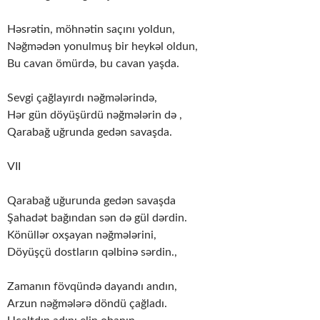
Həsrətin, möhnətin saçını yoldun,
Nəğmədən yonulmuş bir heykəl oldun,
Bu cavan ömürdə, bu cavan yaşda.
Sevgi çağlayırdı nəğmələrində,
Hər gün döyüşürdü nəğmələrin də ,
Qarabağ uğrunda gedən savaşda.
VII
Qarabağ uğurunda gedən savaşda
Şahadət bağından sən də gül dərdin.
Könüllər oxşayan nəğmələrini,
Döyüşçü dostların qəlbinə sərdin.,
Zamanın fövqündə dayandı andın,
Arzun nəğmələrə döndü çağladı.