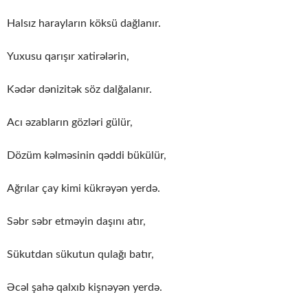
Halsız harayların köksü dağlanır.
Yuxusu qarışır xatirələrin,
Kədər dənizitək söz dalğalanır.
Acı əzabların gözləri gülür,
Dözüm kəlməsinin qəddi bükülür,
Ağrılar çay kimi kükrəyən yerdə.
Səbr səbr etməyin daşını atır,
Sükutdan sükutun qulağı batır,
Əcəl şahə qalxıb kişnəyən yerdə.