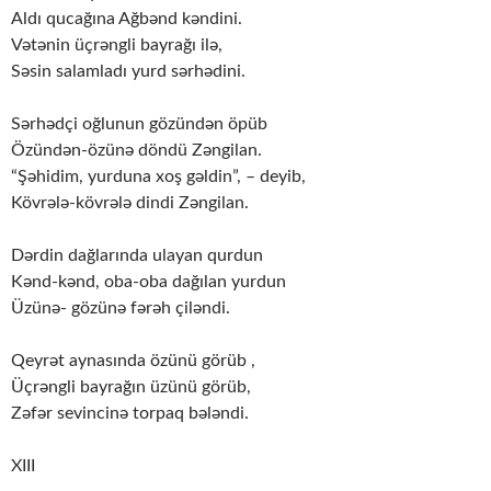
Aldı qucağına Ağbənd kəndini.
Vətənin üçrəngli bayrağı ilə,
Səsin salamladı yurd sərhədini.
Sərhədçi oğlunun gözündən öpüb
Özündən-özünə döndü Zəngilan.
“Şəhidim, yurduna xoş gəldin”, – deyib,
Kövrələ-kövrələ dindi Zəngilan.
Dərdin dağlarında ulayan qurdun
Kənd-kənd, oba-oba dağılan yurdun
Üzünə- gözünə fərəh çiləndi.
Qeyrət aynasında özünü görüb ,
Üçrəngli bayrağın üzünü görüb,
Zəfər sevincinə torpaq bələndi.
XIII