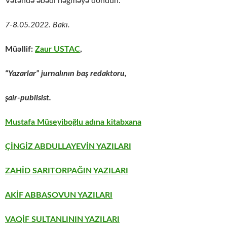
Vətəndə əbədi nəğməyə döndün.
7-8.05.2022. Bakı.
Müəllif:
Zaur USTAC
,
“Yazarlar” jurnalının baş redaktoru,
şair-publisist.
Mustafa Müseyiboğlu adına kitabxana
ÇİNGİZ ABDULLAYEVİN YAZILARI
ZAHİD SARITORPAĞIN YAZILARI
AKİF ABBASOVUN YAZILARI
VAQİF SULTANLININ YAZILARI