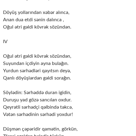
Döyüş yollarından xəbər alınca,
Anan dua etdi sənin dalınca ,
Oğul ətri gəldi kövrək sözündən.
IV
Oğul ətri gəldi kövrək sözündən,
Suyundan içdiyin ayna bulağın.
Yurdun sərhədləri qayıtsın deyə,
Qanlı döyüşlərdən gəldi sorağın.
Söylədin: Sərhəddə duran igidin,
Duruşu yad gözə sancılan oxdur.
Qeyrətli sərhədçi qəlbində təkcə,
Vətən sərhədinin sərhədi yoxdur!
Düşmən çəpəridir qamətin, görkün,