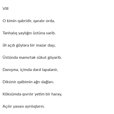
VIII
O kimin qəbridir, qaralır orda,
Tənhalıq yaylığın üstünə sərib.
Əl açıb göylərə bir məzar daşı,
Üstündə mamırtək sükut göyərib.
Danışma, içimdə dərd ləpələnir,
Diksinir qəlbimin ağrı dağları.
Köksümdə qıvrılır yetim bir haray,
Açılır yaxası ayrılıqların.