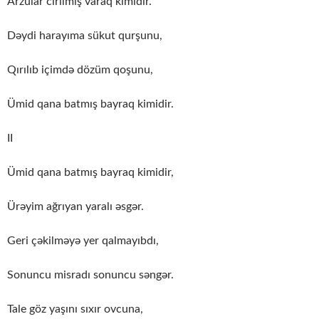
Arzular cırılmış varaq kimidir.
Dəydi harayıma sükut qurşunu,
Qırılıb içimdə dözüm qoşunu,
Ümid qana batmış bayraq kimidir.
II
Ümid qana batmış bayraq kimidir,
Ürəyim ağrıyan yaralı əsgər.
Geri çəkilməyə yer qalmayıbdı,
Sonuncu misradı sonuncu səngər.
Tale göz yaşını sıxır ovcuna,