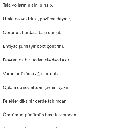
Tale yollarının alnı qırışıb.
Ümid nə vaxtdı ki, gözümə dəymir,
Görünür, hardasa başı qarışıb.
Ehtiyac şumlayır bəxt çöllərini,
Dövran da bir ucdan elə dərd əkir.
Varaqlar üzümə ağ olur daha,
Qələm də söz altdan çiynini çəkir.
Fələklər diksinir dərdə tabımdan,
Ömrümün-günümün bəxt kitabından,