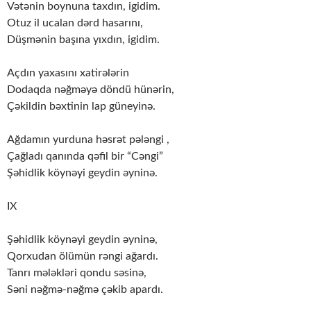
Vətənin boynuna taxdın, igidim.
Otuz il ucalan dərd hasarını,
Düşmənin başına yıxdın, igidim.
Açdın yaxasını xatirələrin
Dodaqda nəğməyə döndü hünərin,
Çəkildin bəxtinin lap güneyinə.
Ağdamın yurduna həsrət pələngi ,
Çağladı qanında qəfil bir “Cəngi”
Şəhidlik köynəyi geydin əyninə.
IX
Şəhidlik köynəyi geydin əyninə,
Qorxudan ölümün rəngi ağardı.
Tanrı mələkləri qondu səsinə,
Səni nəğmə-nəğmə çəkib apardı.