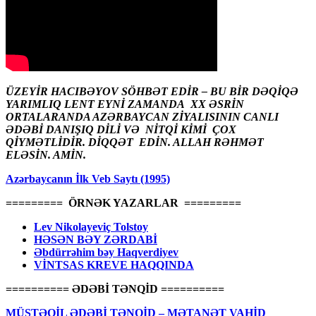
ÜZEYİR HACIBƏYOV SÖHBƏT EDİR – BU BİR DƏQİQƏ
YARIMLIQ LENT EYNİ ZAMANDA XX ƏSRİN
ORTALARANDA AZƏRBAYCAN ZİYALISININ CANLI
ƏDƏBİ DANIŞIQ DİLİ VƏ NİTQİ KİMİ ÇOX
QİYMƏTLİDİR. DİQQƏT EDİN. ALLAH RƏHMƏT
ELƏSİN. AMİN.
Azərbaycanın İlk Veb Saytı (1995)
========= ÖRNƏK YAZARLAR =========
Lev Nikolayeviç Tolstoy
HƏSƏN BƏY ZƏRDABİ
Əbdürrəhim bəy Haqverdiyev
VİNTSAS KREVE HAQQINDA
========== ƏDƏBİ TƏNQİD ==========
MÜSTƏQİL ƏDƏBİ TƏNQİD – MƏTANƏT VAHİD