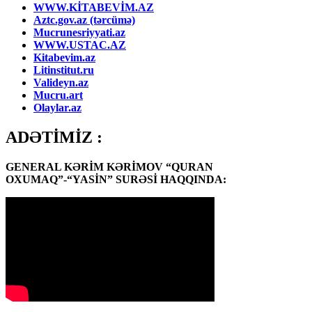
WWW.KİTABEVİM.AZ
Aztc.gov.az (tərcümə)
Mucrunesriyyati.az
WWW.USTAC.AZ
Kitabevim.az
Litinstitut.ru
Valideyn.az
Mucru.art
Olaylar.az
ADƏTİMİZ :
GENERAL KƏRİM KƏRİMOV “QURAN
OXUMAQ”-“YASİN” SURƏSİ HAQQINDA: