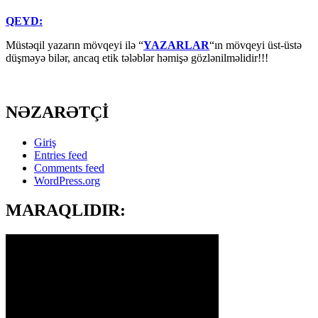
QEYD:
Müstəqil yazarın mövqeyi ilə “
YAZARLAR
“ın mövqeyi üst-üstə
düşməyə bilər, ancaq etik tələblər həmişə gözlənilməlidir!!!
NƏZARƏTÇİ
Giriş
Entries feed
Comments feed
WordPress.org
MARAQLIDIR: