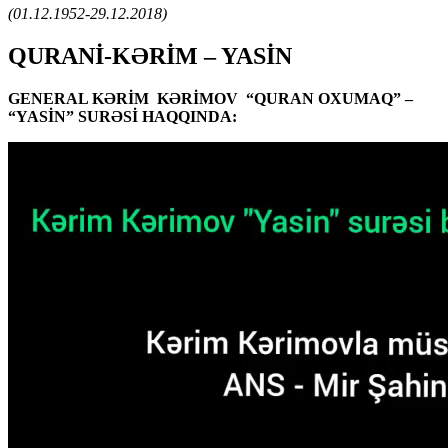
(01.12.1952-29.12.2018)
QURANİ-KƏRİM – YASİN
GENERAL KƏRİM KƏRİMOV “QURAN OXUMAQ” –
“YASİN” SURƏSİ HAQQINDA: