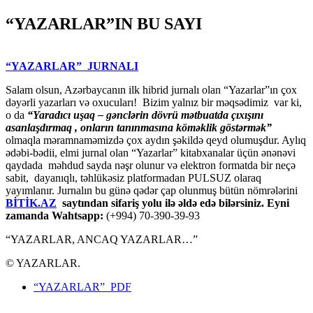
“YAZARLAR”IN BU SAYI
“YAZARLAR” JURNALI
Salam olsun, Azərbaycanın ilk hibrid jurnalı olan “Yazarlar”ın çox
dəyərli yazarları və oxucuları! Bizim yalnız bir məqsədimiz var ki,
o da
“
Yaradıcı uşaq – gәnclәrin dövrü mәtbuatda çıxışını
asanlaşdırmaq , onların tanınmasına kömәklik göstәrmәk”
olmaqla məramnaməmizdə çox aydın şəkildə qeyd olumuşdur. Aylıq
ədəbi-bədii, elmi jurnal olan “Yazarlar” kitabxanalar üçün ənənəvi
qaydada məhdud sayda nəşr olunur və elektron formatda bir neçə
sabit, dayanıqlı, təhlükəsiz platformadan PULSUZ olaraq
yayımlanır. Jurnalın bu günə qədər çap olunmuş bütün nömrələrini
BİTİK.AZ
saytından sifariş yolu ilə əldə edə bilərsiniz. Eyni
zamanda Wahtsapp:
(+994) 70-390-39-93
“YAZARLAR, ANCAQ YAZARLAR…”
© YAZARLAR.
“YAZARLAR” PDF