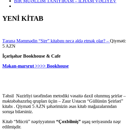
BİR MÜƏLLİM TANIYIRAM – İLHAM VƏLİYEV
YENİ KİTAB
Təranə Məmmədin “Sirr” kitabını necə əldə etmək olar? –
Qiyməti:
5 AZN
İçərişəhər Bookhouse & Cafe
Məkan-marşrut >>>> Bookhouse
Təhsil Nazirliyi tərəfindən metodiki vəsaitə daxil olunmuş şeirlər –
məktəbəhazırlıq qrupları üçün – Zaur Ustacın “Güllünün Şeirləri”
kitabı . Qiyməti 5 AZN şəhərimizin əsas kitab mağazalarından
soruşa bilərsiniz.
Kitab “Mücrü” nəşriyyatının
“Çoxbilmiş”
uşaq seriyasında nəşr
edilmişdir.