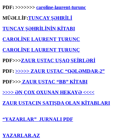
PDF: >>>>>>>
caroline-laurent-turunc
MÜƏLLİF:
TUNCAY ŞƏHRİLİ
TUNCAY ŞƏHRİLİNİN KİTABI
CAROLİNE LAURENT TURUNC
CAROLİNE LAURENT TURUNÇ
PDF>>>
ZAUR USTAC UŞAQ ŞEİRLƏRİ
PDF:
>>>>> ZAUR USTAC “QƏLƏMDAR-2”
PDF>>>
ZAUR USTAC “BB” KİTABI
>>>> ƏN ÇOX OXUNAN HEKAYƏ <<<<
ZAUR USTACIN SATIŞDA OLAN KİTABLARI
“YAZARLAR” JURNALI PDF
YAZARLAR.AZ