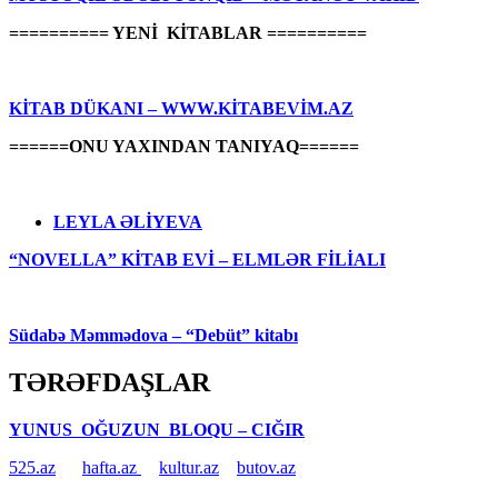
========== YENİ KİTABLAR ==========
KİTAB DÜKANI – WWW.KİTABEVİM.AZ
======ONU YAXINDAN TANIYAQ======
LEYLA ƏLİYEVA
“NOVELLA” KİTAB EVİ – ELMLƏR FİLİALI
Südabə Məmmədova – “Debüt” kitabı
TƏRƏFDAŞLAR
YUNUS OĞUZUN BLOQU – CIĞIR
525.az
hafta.az
kultur.az
butov.az