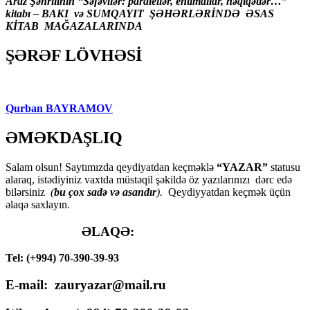
Araz Şəhrilinin “Səfəvilər: paralellər, ehtimallar, həqiqətlər…”
kitabı – BAKI və SUMQAYIT ŞƏHƏRLƏRİNDƏ ƏSAS
KİTAB MAĞAZALARINDA
ŞƏRƏF LÖVHƏSİ
Qurban BAYRAMOV
ƏMƏKDAŞLIQ
Salam olsun! Saytımızda qeydiyatdan keçməklə
“YAZAR”
statusu
alaraq, istədiyiniz vaxtda müstəqil şəkildə öz yazılarınızı dərc edə
bilərsiniz
(
bu çox sadə və asandır
).
Qeydiyyatdan keçmək üçün
əlaqə saxlayın.
ƏLAQƏ:
Tel: (+994) 70-390-39-93
E-mail: zauryazar@mail.ru