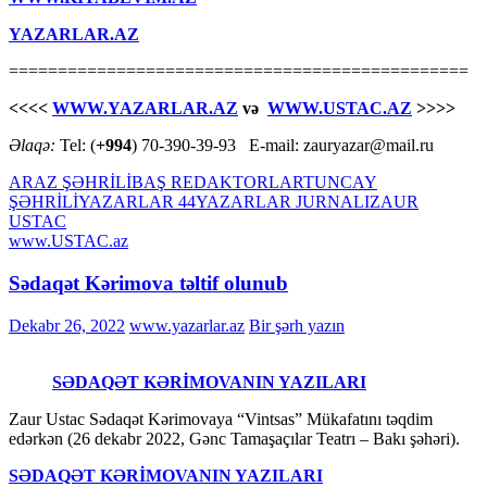
YAZARLAR.AZ
===============================================
<<<<
WWW.YAZARLAR.AZ
və
WWW.USTAC.AZ
>>>>
Əlaqə:
Tel: (
+994
) 70-390-39-93 E-mail: zauryazar@mail.ru
ARAZ ŞƏHRİLİ
BAŞ REDAKTORLAR
TUNCAY
ŞƏHRİLİ
YAZARLAR 44
YAZARLAR JURNALI
ZAUR
USTAC
www.USTAC.az
Sədaqət Kərimova təltif olunub
Dekabr 26, 2022
www.yazarlar.az
Bir şərh yazın
SƏDAQƏT KƏRİMOVANIN YAZILARI
Zaur Ustac Sədaqət Kərimovaya “Vintsas” Mükafatını təqdim
edərkən (26 dekabr 2022, Gənc Tamaşaçılar Teatrı – Bakı şəhəri).
SƏDAQƏT KƏRİMOVANIN YAZILARI