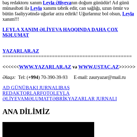
baş redaktoru xanım
Leyla Əliyeva
nın doğum günüdür! Ad günü
münasibəti ilə
Leyla
xanımı təbrik edir, can sağlığı, uzun ömür və
bütün fəaliyyətində uğurlar arzu edirik! Uğurlarınız bol olsun,
Leyla
xanım!!!
LEYLA XANIM ƏLİYEVA HAQQINDA DAHA ÇOX
MƏLUMAT
YAZARLAR.AZ
===============================================
<<<<<<
WWW.YAZARLAR.AZ
və
WWW.USTAC.AZ
>>>>>>
Əlaqə:
Tel: (
+994
) 70-390-39-93 E-mail: zauryazar@mail.ru
AD GÜNÜ
BAKI JURNALI
BAŞ
REDAKTORLAR
FOTO
LEYLA
ƏLİYEVA
MƏLUMAT
TƏBRİK
YAZARLAR JURNALI
ANA DİLİMİZ