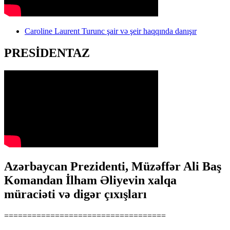
Caroline Laurent Turunc şair və şeir haqqında danışır
PRESİDENTAZ
Azərbaycan Prezidenti, Müzəffər Ali Baş
Komandan İlham Əliyevin xalqa
müraciəti və digər çıxışları
===================================