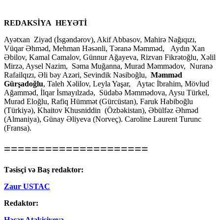
REDAKSİYA HEYƏTİ
Ayətxan Ziyad (İsgəndərov), Akif Abbasov, Mahirə Nağıqızı,
Vüqar Əhməd, Mehman Həsənli, Təranə Məmməd, Aydın Xan
Əbilov, Kamal Camalov, Günnur Ağayeva, Rizvan Fikrətoğlu, Xəlil
Mirzə, Aysel Nazim, Səma Muğanna, Murad Məmmədov, Nuranə
Rafailqızı, Əli bəy Azəri, Sevindik Nəsiboğlu,
Məmməd
Gürşadoğlu
, Taleh Xəlilov, Leyla Yaşar, Aytac İbrahim, Mövlud
Ağamməd, İlqar İsmayılzadə, Südabə Məmmədova, Aysu Türkel,
Murad Eloğlu, Rafiq Hümmət (Gürcüstan), Faruk Habiboğlu
(Türkiyə), Khaitov Khusniddin (Özbəkistan), Əbülfəz Əhməd
(Almaniya), Günay Əliyeva (Norveç). Caroline Laurent Turunc
(Fransa).
=====================
Təsisçi və Baş redaktor:
Zaur USTAC
Redaktor:
Həcər Atakişiyeva