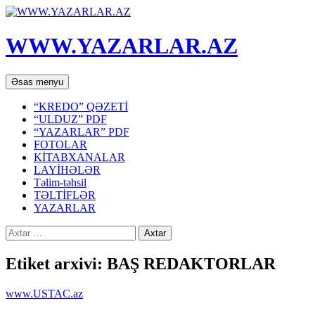
WWW.YAZARLAR.AZ
Axtar
Mühtəviyyata
Əsas menyu
keç
“KREDO” QƏZETİ
“ULDUZ” PDF
“YAZARLAR” PDF
FOTOLAR
KİTABXANALAR
LAYİHƏLƏR
Təlim-təhsil
TƏLTİFLƏR
YAZARLAR
Axtarış:
Etiket arxivi: BAŞ REDAKTORLAR
www.USTAC.az