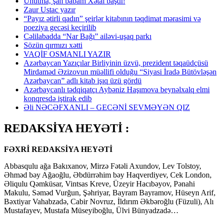
Unutma, şah babam Xətai başdı!
Zaur Ustac yazır
“Payız ətirli qadın” şeirlər kitabının təqdimat mərasimi və
poeziya gecəsi keçirilib
Cəlilabadda “Nar Bağı” ailəvi-uşaq parkı
Sözün qırmızı xətti
VAQİF OSMANLI YAZIR
Azərbaycan Yazıçılar Birliyinin üzvü, prezident təqaüdçüsü
Mirdaməd Əzizovun müəllifi olduğu “Siyasi İradə Bütövləşən
Azərbaycan” adlı kitab işıq üzü gördü
Azərbaycanlı tədqiqatçı Aybəniz Haşımova beynəlxalq elmi
konqresdə iştirak edib
Əli NƏCƏFXANLI – GECƏNİ SEVMƏYƏN QIZ
REDAKSİYA HEYƏTİ :
FƏXRİ REDAKSİYA HEYƏTİ
Abbasqulu ağa Bakıxanov, Mirzə Fətəli Axundov, Lev Tolstoy,
Əhməd bəy Ağaoğlu, Əbdürrəhim bəy Haqverdiyev, Cek London,
Əliqulu Qəmküsar, Vintsas Kreve, Üzeyir Hacıbəyov, Pənahi
Makulu, Səməd Vurğun, Şəhriyar, Bayram Bayramov, Hüseyn Arif,
Bəxtiyar Vahabzadə, Cabir Novruz, İldırım Əkbəroğlu (Füzuli), Alı
Mustafayev, Mustafa Müseyiboğlu, Ülvi Bünyadzadə…