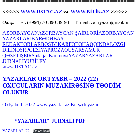
===============================================
<<<<<<
WWW.USTAC.AZ
və
WWW.BİTİK.AZ
>>>>>>
Əlaqə:
Tel: (
+994
) 70-390-39-93 E-mail: zauryazar@mail.ru
AZƏRBAYCAN
AZƏRBAYCAN ŞAİRLƏRİ
AZƏRBAYCAN
YAZARLARI
BARƏDƏ
BAŞ
REDAKTORLAR
BƏSTƏKAR
FOTO
HAQQINDA
LƏZGİ
DİLİ
NƏSR
POEZİYA
PROZA
QUSAR
SAMUR
QƏZETİ
ŞEİR
Sədaqət Kərimova
YAZAR
YAZARLAR
JURNALI
YUBİLEY
www.USTAC.az
YAZARLAR OKTYABR – 2022 (22)
OXUCULARIN MÜZAKİRƏSİNƏ TƏQDİM
OLUNUB
Oktyabr 1, 2022
www.yazarlar.az
Bir şərh yazın
“YAZARLAR” JURNALI PDF
YAZARLAR-22
Download