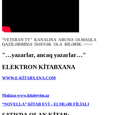
“VETERAN TV” KANALINA ABUNƏ OLMAQLA
QAZİLƏRIMİZƏ DƏSTƏK OLA BİLƏRİK: >>>>
"…yazarlar, ancaq yazarlar…"
ELEKTRON KİTABXANA
WWW.E-KİTABXANA.COM
Mağaza-www.kitabevim.az
“NOVELLA” KİTAB EVİ – ELMLƏR FİLİALI