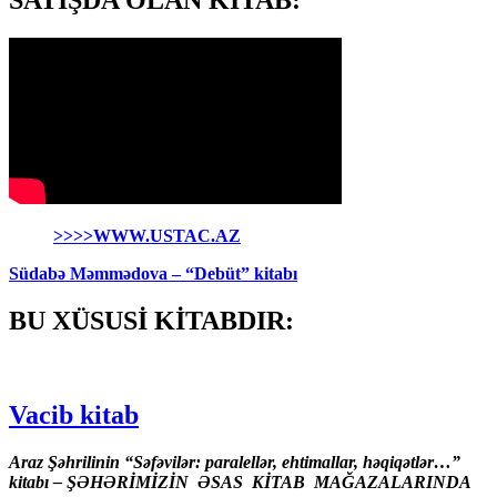
SATIŞDA OLAN KİTAB:
>>>>WWW.USTAC.AZ
Südabə Məmmədova – “Debüt” kitabı
BU XÜSUSİ KİTABDIR:
Vacib kitab
Araz Şəhrilinin “Səfəvilər: paralellər, ehtimallar, həqiqətlər…”
kitabı – ŞƏHƏRİMİZİN ƏSAS KİTAB MAĞAZALARINDA