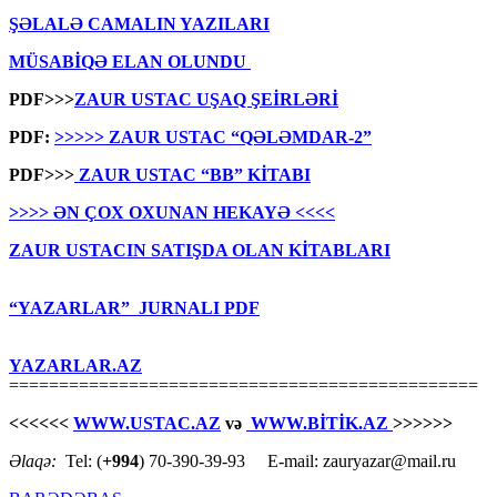
ŞƏLALƏ CAMALIN YAZILARI
MÜSABİQƏ ELAN OLUNDU
PDF>>>
ZAUR USTAC UŞAQ ŞEİRLƏRİ
PDF:
>>>>> ZAUR USTAC “QƏLƏMDAR-2”
PDF>>>
ZAUR USTAC “BB” KİTABI
>>>> ƏN ÇOX OXUNAN HEKAYƏ <<<<
ZAUR USTACIN SATIŞDA OLAN KİTABLARI
“YAZARLAR” JURNALI PDF
YAZARLAR.AZ
===============================================
<<<<<<
WWW.USTAC.AZ
və
WWW.BİTİK.AZ
>>>>>>
Əlaqə:
Tel: (
+994
) 70-390-39-93 E-mail: zauryazar@mail.ru