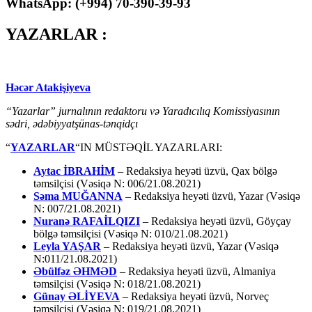
WhatsApp: (
+994
) 70-390-39-93
YAZARLAR :
Həcər Atakişiyeva
“Yazarlar” jurnalının redaktoru və Yaradıcılıq Komissiyasının
sədri, ədəbiyyatşünas-tənqidçı
“
YAZARLAR
“IN MÜSTƏQİL YAZARLARI:
Aytac İBRAHİM
– Redaksiya heyəti üzvü, Qax bölgə
təmsilçisi (Vəsiqə N: 006/21.08.2021)
Səma MUĞANNA
– Redaksiya heyəti üzvü, Yazar (Vəsiqə
N: 007/21.08.2021)
Nuranə RAFAİLQIZI
– Redaksiya heyəti üzvü, Göyçay
bölgə təmsilçisi (Vəsiqə N: 010/21.08.2021)
Leyla YAŞAR
– Redaksiya heyəti üzvü, Yazar (Vəsiqə
N:011/21.08.2021)
Əbülfəz ƏHMƏD
– Redaksiya heyəti üzvü, Almaniya
təmsilçisi (Vəsiqə N: 018/21.08.2021)
Günay ƏLİYEVA
– Redaksiya heyəti üzvü, Norveç
təmsilçisi (Vəsiqə N: 019/21.08.2021)