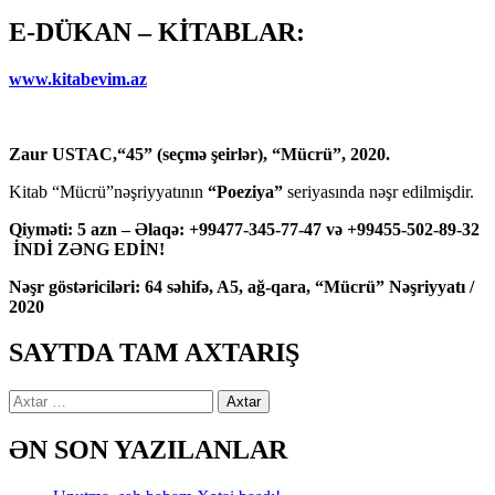
E-DÜKAN – KİTABLAR:
www.kitabevim.az
Zaur USTAC,“45” (seçmə şeirlər), “Mücrü”, 2020.
Kitab “Mücrü”nəşriyyatının
“Poeziya”
seriyasında nəşr edilmişdir.
Qiyməti: 5 azn – Əlaqə: +99477-345-77-47 və +99455-502-89-32
İNDİ ZƏNG EDİN!
Nəşr göstəriciləri: 64 səhifə, A5, ağ-qara, “Mücrü” Nəşriyyatı /
2020
SAYTDA TAM AXTARIŞ
Axtarış:
ƏN SON YAZILANLAR