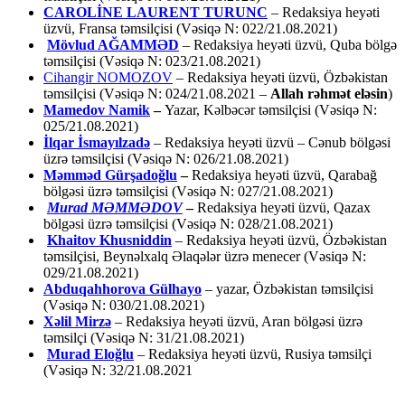
CAROLİNE LAURENT TURUNC
– Redaksiya heyəti
üzvü, Fransa təmsilçisi (Vəsiqə N: 022/21.08.2021)
Mövlud AĞAMMƏD
– Redaksiya heyəti üzvü, Quba bölgə
təmsilçisi (Vəsiqə N: 023/21.08.2021)
Cihangir NOMOZOV
– Redaksiya heyəti üzvü, Özbəkistan
təmsilçisi (Vəsiqə N: 024/21.08.2021 –
Allah rəhmət eləsin
)
Mamedov Namik
–
Yazar, Kəlbəcər təmsilçisi (Vəsiqə N:
025/21.08.2021)
İlqar İsmayılzadə
–
Redaksiya heyəti üzvü – Cənub bölgəsi
üzrə təmsilçisi (Vəsiqə N: 026/21.08.2021)
Məmməd Gürşadoğlu
–
Redaksiya heyəti üzvü, Qarabağ
bölgəsi üzrə təmsilçisi (Vəsiqə N: 027/21.08.2021)
Murad MƏMMƏDOV
–
Redaksiya heyəti üzvü, Qazax
bölgəsi üzrə təmsilçisi (Vəsiqə N: 028/21.08.2021)
Khaitov Khusniddin
– Redaksiya heyəti üzvü, Özbəkistan
təmsilçisi, Beynəlxalq Əlaqələr üzrə menecer (Vəsiqə N:
029/21.08.2021)
Abduqahhorova Gülhayo
– yazar, Özbəkistan təmsilçisi
(Vəsiqə N: 030/21.08.2021)
Xəlil Mirzə
– Redaksiya heyəti üzvü, Aran bölgəsi üzrə
təmsilçi (Vəsiqə N: 31/21.08.2021)
Murad Eloğlu
– Redaksiya heyəti üzvü, Rusiya təmsilçi
(Vəsiqə N: 32/21.08.2021