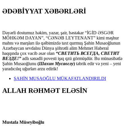
ƏDƏBİYYAT XƏBƏRLƏRİ
Dəyərli dostumuz həkim, yazar, şair, bəstəkar “İGİD ƏSGƏR
MÖHKƏM DAYAN”, “CƏNƏB LEYTENANT” kimi məşhur
mahnı və marşları ilə qəlbimizdə taxt qurmuş Şahin Musaoğlunun
Azərbaycan sevdalısı Dünya şöhrətli alim Mehmet Haberal
haqqında çox vacib əsər olan
“СВЕТИТЬ ВСЕГДА, СВЕТИТ
ВЕЗДЕ!”
adlı sənədli povesti işıq qzü görmüşdür. Bu münasibətlə
Şahin Musaoğlunu
(
Шахин Мусаоглу
)
təbrik edir və yeni – yeni
yaradıcılıq uğurları arzu edirik!
ŞAHİN MUSAOĞLU MÜKAFATLANDIRILDI
ALLAH RƏHMƏT ELƏSİN
Mustafa Müseyiboğlu