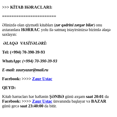
>>> KİTAB HƏRACLARI:
=======================
Əlinizdə olan qiymətli kitabları (
zər qədrini zərgər bilər
) onu
axtaranlara
HƏRRAC
yolu ilə satmaq istəyirsinizsə bizimlə əlaqə
saxlayın:
ƏLAQƏ VASİTƏLƏRİ:
Tel: (+994) 70-390-39-93
WhatsApp: (+994) 70-390-39-93
E-mail: zauryazar@mail.ru
Facebook: >>>>
Zaur Ustac
QEYD:
Kitab hərracları hər həftənin
ŞƏNBƏ
günü axşam
saat 20:01
da
Facebook: >>>>
Zaur Ustac
ünvanında başlayar və
BAZAR
günü gecə
saat 23:40:00
da bitir.