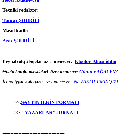
Texniki redaktor:
Tuncay ŞƏHRİLİ
Məsul katib:
Araz ŞƏHRİLİ
Beynəlxalq əlaqələr üzrə menecer:
Khaitov Khusniddin
Ədəbi tənqid məsələləri üzrə menecer:
Günnur AĞAYEVA
İctimaiyyətlə əlaqələr üzrə menecer:
NƏZAKƏT EMİNQIZI
>>:
SAYTIN İLKİN FORMATI
>>:
“YAZARLAR” JURNALI
=======================