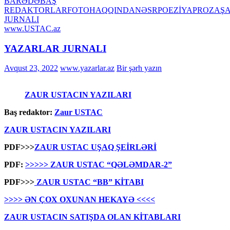
BARƏDƏ
BAŞ
REDAKTORLAR
FOTO
HAQQINDA
NƏSR
POEZİYA
PROZA
ŞA
JURNALI
www.USTAC.az
YAZARLAR JURNALI
Avqust 23, 2022
www.yazarlar.az
Bir şərh yazın
ZAUR USTACIN YAZILARI
Baş redaktor:
Zaur USTAC
ZAUR USTACIN YAZILARI
PDF>>>
ZAUR USTAC UŞAQ ŞEİRLƏRİ
PDF:
>>>>> ZAUR USTAC “QƏLƏMDAR-2”
PDF>>>
ZAUR USTAC “BB” KİTABI
>>>> ƏN ÇOX OXUNAN HEKAYƏ <<<<
ZAUR USTACIN SATIŞDA OLAN KİTABLARI