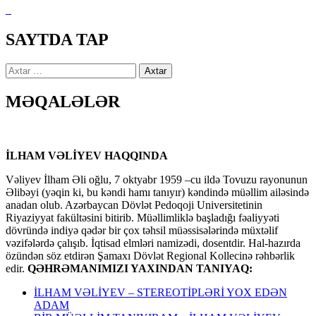
SAYTDA TAP
Axtarış:
MƏQALƏLƏR
İLHAM VƏLİYEV HAQQINDA
Vəliyev İlham Əli oğlu, 7 oktyabr 1959 –cu ildə Tovuzu rayonunun
Əlibəyi (yəqin ki, bu kəndi hamı tanıyır) kəndində müəllim ailəsində
anadan olub. Azərbaycan Dövlət Pedoqoji Universitetinin
Riyaziyyat fakültəsini bitirib. Müəllimliklə başladığı fəaliyyəti
dövründə indiyə qədər bir çox təhsil müəssisələrində müxtəlif
vəzifələrdə çalışıb. İqtisad elmləri namizədi, dosentdir. Hal-hazırda
özündən söz etdirən Şamaxı Dövlət Regional Kollecinə rəhbərlik
edir.
QƏHRƏMANIMIZI YAXINDAN TANIYAQ:
İLHAM VƏLİYEV – STEREOTİPLƏRİ YOX EDƏN
ADAM