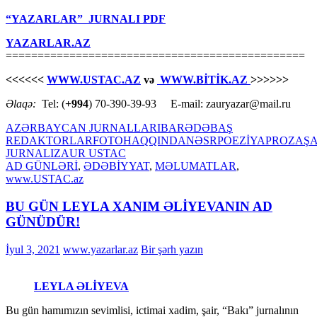
“YAZARLAR” JURNALI PDF
YAZARLAR.AZ
===============================================
<<<<<<
WWW.USTAC.AZ
və
WWW.BİTİK.AZ
>>>>>>
Əlaqə:
Tel: (
+994
) 70-390-39-93 E-mail: zauryazar@mail.ru
AZƏRBAYCAN JURNALLARI
BARƏDƏ
BAŞ
REDAKTORLAR
FOTO
HAQQINDA
NƏSR
POEZİYA
PROZA
ŞA
JURNALI
ZAUR USTAC
AD GÜNLƏRİ
,
ƏDƏBİYYAT
,
MƏLUMATLAR
,
www.USTAC.az
BU GÜN LEYLA XANIM ƏLİYEVANIN AD
GÜNÜDÜR!
İyul 3, 2021
www.yazarlar.az
Bir şərh yazın
LEYLA ƏLİYEVA
Bu gün hamımızın sevimlisi, ictimai xadim, şair, “Bakı” jurnalının