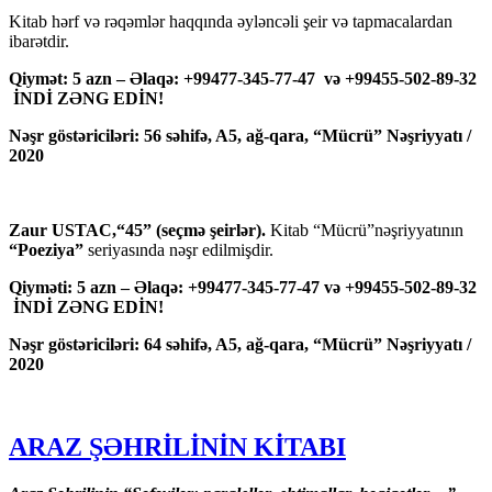
Kitab hərf və rəqəmlər haqqında əyləncəli şeir və tapmacalardan
ibarətdir.
Qiymət: 5 azn – Əlaqə: +99477-345-77-47 və +99455-502-89-32
İNDİ ZƏNG EDİN!
Nəşr göstəriciləri: 56 səhifə, A5, ağ-qara, “Mücrü” Nəşriyyatı /
2020
Zaur USTAC,“45” (seçmə şeirlər).
Kitab “Mücrü”nəşriyyatının
“Poeziya”
seriyasında nəşr edilmişdir.
Qiyməti: 5 azn – Əlaqə: +99477-345-77-47 və +99455-502-89-32
İNDİ ZƏNG EDİN!
Nəşr göstəriciləri: 64 səhifə, A5, ağ-qara, “Mücrü” Nəşriyyatı /
2020
ARAZ ŞƏHRİLİNİN KİTABI