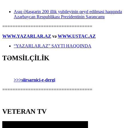
Aşıq Ələsgərin 200 illik yubileyinin qeyd edilməsi haqqında
Azərbaycan Respublikası Prezidentinin Sərəncamı
===================================
WWW.YAZARLAR.AZ
və
WWW.USTAC.AZ
“YAZARLAR.AZ” SAYTI HAQQINDA
TƏMSİLÇİLİK
>>>siirsarnici-e-dergi
===================================
VETERAN TV