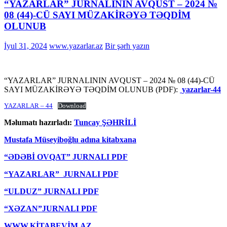
“YAZARLAR” JURNALININ AVQUST – 2024 №
08 (44)-CÜ SAYI MÜZAKİRƏYƏ TƏQDİM
OLUNUB
İyul 31, 2024
www.yazarlar.az
Bir şərh yazın
“YAZARLAR” JURNALININ AVQUST – 2024 № 08 (44)-CÜ
SAYI MÜZAKİRƏYƏ TƏQDİM OLUNUB (PDF):
yazarlar-44
YAZARLAR – 44
Download
Məlumatı hazırladı:
Tuncay ŞƏHRİLİ
Mustafa Müseyiboğlu adına kitabxana
“ƏDƏBİ OVQAT” JURNALI PDF
“YAZARLAR” JURNALI PDF
“ULDUZ” JURNALI PDF
“XƏZAN”JURNALI PDF
WWW.KİTABEVİM.AZ