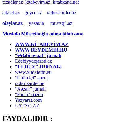
tezadlar.az
kitabevim.az
kitabxana.net
adalet.az
goyce.az
radio-kardeche
olaylar.az
yazar.in
mustaqil.az
Mustafa Müseyiboğlu adına kitabxana
WWW.KİTABEVİM.AZ
WWW.BEYDEMİR.RU
“Ədəbi ovqat” jurnalı
Edebiyyatqazeti.az
“ULDUZ” JURNALI
www.xudaferin.eu
“Həftə içi” qəzeti
radio-kardeche
“Xəzan” jurnalı
“Fədai” qəzeti
Yazyarat.com
USTAC.AZ
FAYDALIDIR :