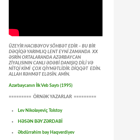
ÜZEYİR HACIBƏYOV SÖHBƏT EDİR – BU BİR
DƏQİQƏ YARIMLIQ LENT EYNİ ZAMANDA XX
ƏSRİN ORTALARANDA AZƏRBAYCAN
ZİYALISININ CANLI ƏDƏBİ DANIŞIQ DİLİ VƏ
NİTQİ KİMİ ÇOX QİYMƏTLİDİR. DİQQƏT EDİN.
ALLAH RƏHMƏT ELƏSİN. AMİN.
Azərbaycanın İlk Veb Saytı (1995)
========= ÖRNƏK YAZARLAR =========
Lev Nikolayeviç Tolstoy
HƏSƏN BƏY ZƏRDABİ
Əbdürrəhim bəy Haqverdiyev