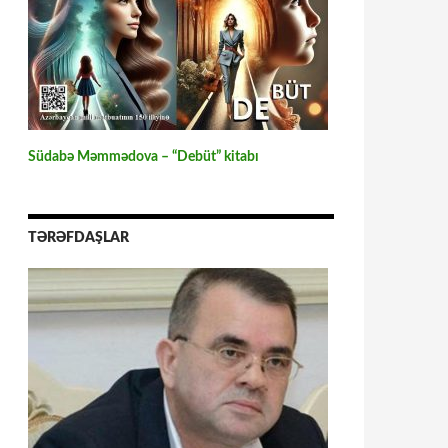
Südabə Məmmədova – “Debüt” kitabı
TƏRƏFDAŞLAR