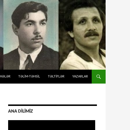
İHƏLƏR
TƏLIM-TƏHSIL
TƏLTİFLƏR
YAZARLAR
ANA DİLİMİZ