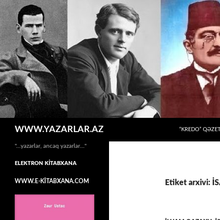
MÜHTƏVIYYATA
Axtar
WWW.YAZARLAR.AZ
“KREDO” QƏZET
"…yazarlar, ancaq yazarlar…"
ELEKTRON KİTABXANA
WWW.E-KİTABXANA.COM
Etiket arxivi