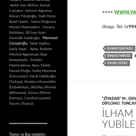
Aydın Xan Əbilov, Kamal
Camalov, Günnur Ağayeva,
<<<<
WWW.YA
Rizvan Fikrətoğlu, Xəlil Mirzə,
Aysel Nazim, Səma Muğanna,
Əlaqə:
Tel: (
+99
Murad Məmmədov, Nuranə
Rafailqızı, Əli bəy Azəri,
Sevindik Nəsiboğlu,
Məmməd
Gürşadoğlu
, Taleh Xəlilov,
İLHAM QAZAXLI
Leyla Yaşar, Aytac İbrahim,
Mövlud Ağamməd, İlqar
RƏŞAD MƏCİD
İsmayılzadə, Südabə
ZAUR USTAC
Məmmədova, Aysu Türkel,
Murad Eloğlu, Rafiq Hümmət
(Gürcüstan), Faruk Habiboğlu
(Türkiyə), Khaitov Khusniddin
(Özbəkistan), Əbülfəz Əhməd
(Almaniya), Günay Əliyeva
(Norveç). Caroline Laurent
"ZİYADAR" M.
,
DƏ
Turunc (Fransa).
DİPLOMU
,
TUNCAY
İLHAM 
YUBILE
=====================
Təsisçi və Baş redaktor: