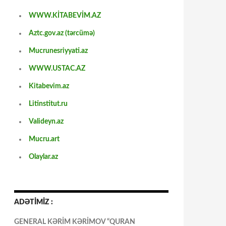
WWW.KİTABEVİM.AZ
Aztc.gov.az (tərcümə)
Mucrunesriyyati.az
WWW.USTAC.AZ
Kitabevim.az
Litinstitut.ru
Valideyn.az
Mucru.art
Olaylar.az
ADƏTİMİZ :
GENERAL KƏRİM KƏRİMOV “QURAN