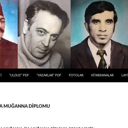
 KEÇ
İ
“ULDUZ” PDF
“YAZARLAR” PDF
FOTOLAR
KİTABXANALAR
LAY
: İSA MUĞANNA DİPLOMU