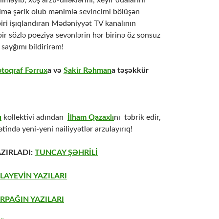
lməyib, xoş arzu-diləklərini, xeyir dualarını
cimə şərik olub mənimlə sevincimi bölüşən
iri işıqlandıran Mədəniyyət TV kanalının
bir sözlə poeziya sevənlərin hər birinə öz sonsuz
sayğımı bildirirəm!
otoqraf Fərrux
a və
Şakir Rəhman
a təşəkkür
ı
kollektivi adından
İlham Qazaxlı
nı təbrik edir,
ətində yeni-yeni nailiyyətlər arzulayırıq!
ZIRLADI:
TUNCAY ŞƏHRİLİ
LAYEVİN YAZILARI
RPAĞIN YAZILARI