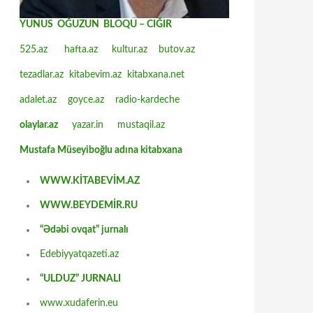
YUNUS OĞUZUN BLOQU – CIĞIR
525.az
hafta.az
kultur.az
butov.az
tezadlar.az
kitabevim.az
kitabxana.net
adalet.az
goyce.az
radio-kardeche
olaylar.az
yazar.in
mustaqil.az
Mustafa Müseyiboğlu adına kitabxana
WWW.KİTABEVİM.AZ
WWW.BEYDEMİR.RU
“Ədəbi ovqat” jurnalı
Edebiyyatqazeti.az
“ULDUZ” JURNALI
www.xudaferin.eu