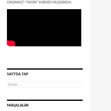
OXUMAQ”-“YASİN” SURƏSİ HAQQINDA:
SAYTDA TAP
Axtarış:
MƏQALƏLƏR