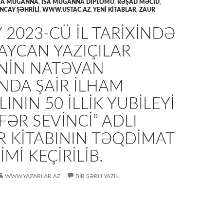
SA MUĞANNA
,
İSA MUĞANNA DİPLOMU
,
RƏŞAD MƏCİD
,
NCAY ŞƏHRİLİ
,
WWW.USTAC.AZ
,
YENİ KİTABLAR
,
ZAUR
 2023-CÜ IL TARIXINDƏ
AYCAN YAZIÇILAR
ININ NATƏVAN
NDA ŞAIR İLHAM
ININ 50 ILLIK YUBILEYI
FƏR SEVİNCİ” ADLI
R KITABININ TƏQDIMAT
MI KEÇIRILIB.
WWW.YAZARLAR.AZ
BIR ŞƏRH YAZIN