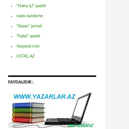
“Həftə içi” qəzeti
radio-kardeche
“Xəzan” jurnalı
“Fədai” qəzeti
Yazyarat.com
USTAC.AZ
FAYDALIDIR :