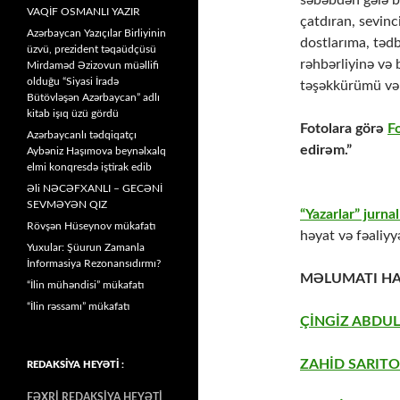
səbəbdən gələ bi
VAQİF OSMANLI YAZIR
çatdıran, sevin
Azərbaycan Yazıçılar Birliyinin
dostlarıma, tədb
üzvü, prezident təqaüdçüsü
rəhbərliyinə və 
Mirdaməd Əzizovun müəllifi
olduğu “Siyasi İradə
təşəkkürümü və 
Bütövləşən Azərbaycan” adlı
kitab işıq üzü gördü
Fotolara görə
F
Azərbaycanlı tədqiqatçı
edirəm.”
Aybəniz Haşımova beynəlxalq
elmi konqresdə iştirak edib
Əli NƏCƏFXANLI – GECƏNİ
SEVMƏYƏN QIZ
“Yazarlar” jurnal
Rövşən Hüseynov mükafatı
həyat və fəaliyy
Yuxular: Şüurun Zamanla
İnformasiya Rezonansıdırmı?
MƏLUMATI HA
“İlin mühəndisi” mükafatı
“İlin rəssamı” mükafatı
ÇİNGİZ ABDUL
ZAHİD SARITO
REDAKSİYA HEYƏTİ :
FƏXRİ REDAKSİYA HEYƏTİ