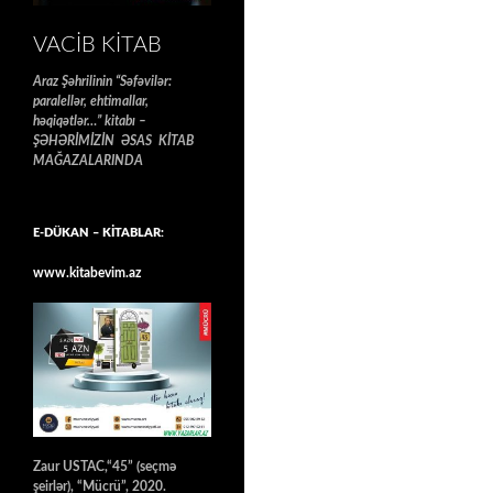
VACIB KITAB
Araz Şəhrilinin “Səfəvilər:
paralellər, ehtimallar,
həqiqətlər…” kitabı –
ŞƏHƏRİMİZİN ƏSAS KİTAB
MAĞAZALARINDA
E-DÜKAN – KİTABLAR:
www.kitabevim.az
Zaur USTAC,“45” (seçmə
şeirlər), “Mücrü”, 2020.