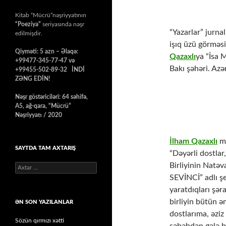
Kitab “Mücrü”nəşriyyatının
“Poeziya”
seriyasında nəşr
“Yazarlar” jurna
edilmişdir.
işıq üzü görməsi 
Qiyməti: 5 azn – Əlaqə:
Qazaxlı
ya “İsa 
+99477-345-77-47 və
Bakı şəhəri. Azə
+99455-502-89-32 İNDİ
ZƏNG EDİN!
Nəşr göstəriciləri: 64 səhifə,
A5, ağ-qara, “Mücrü”
Nəşriyyatı / 2020
İlham Qazaxlı
mə
SAYTDA TAM AXTARIŞ
“Dəyərli dostlar
Birliyinin Natə
Axtarış:
SEVİNCİ” adlı şe
yaratdıqları şər
birliyin bütün ə
ƏN SON YAZILANLAR
dostlarıma, əziz
Sözün qırmızı xətti