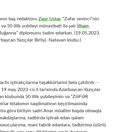
lının baş redaktoru
Zaur Ustac
“Zəfər sevinci”nin
və 50 illik yubileyi münasibəti ilə şair
İlham
Muğanna” diplomunu tədim edərkən. (19.05.2023.
rbaycan Yazıçılar Birliyi. Natavan klubu.)
clis iştirakçılarına təşəkkürlərini belə çatdırıb: –
, 19 may 2023-cü il tarixində Azərbaycan Yazıçılar
van klubunda 50 illik yubileyimin və “ZƏFƏR
irlər kitabımın təqdimatının keçirilməsində
aitə görə birliyin sədri Anar müəllim başda olmaqla
məkdaşlarına, tədbirdə iştirak edən qələm
 oxucularıma, məni təbrik edənlərə, tədbirimə üzürlü