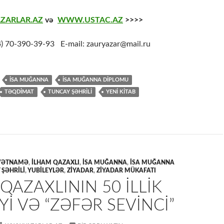
ZARLAR.AZ
və
WWW.USTAC.AZ
>>>>
4
) 70-390-39-93 E-mail: zauryazar@mail.ru
İSA MUĞANNA
İSA MUĞANNA DİPLOMU
TƏQDİMAT
TUNCAY ŞƏHRİLİ
YENİ KİTAB
VƏTNAMƏ
,
İLHAM QAZAXLI
,
İSA MUĞANNA
,
İSA MUĞANNA
 ŞƏHRİLİ
,
YUBİLEYLƏR
,
ZİYADAR
,
ZİYADAR MÜKAFATI
QAZAXLININ 50 ILLIK
YI VƏ “ZƏFƏR SEVİNCİ”