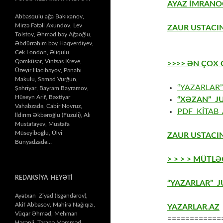
AYAZ İMRANOĞ
Abbasqulu ağa Bakıxanov,
Mirzə Fətəli Axundov, Lev
ZAUR USTACIN
Tolstoy, Əhməd bəy Ağaoğlu,
Əbdürrəhim bəy Haqverdiyev,
Cek London, Əliqulu
Qəmküsar, Vintsas Kreve,
>>>> ƏN ÇOX
Üzeyir Hacıbəyov, Pənahi
Makulu, Səməd Vurğun,
“YAZARLAR”
Şəhriyar, Bayram Bayramov,
Hüseyn Arif, Bəxtiyar
“XƏZAN” J
Vahabzadə, Cabir Novruz,
PDF KİTAB 
İldırım Əkbəroğlu (Füzuli), Alı
Mustafayev, Mustafa
Müseyiboğlu, Ülvi
ZAUR USTACIN
Bünyadzadə…
> > > > MÜTL
REDAKSİYA HEYƏTİ
“YAZARLAR” J
Ayətxan Ziyad (İsgəndərov),
Akif Abbasov, Mahirə Nağıqızı,
YAZARLAR.AZ
Vüqar Əhməd, Mehman
============
Həsənli, Təranə Məmməd,