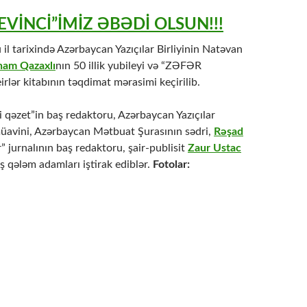
EVİNCİ”İMİZ ƏBƏDİ OLSUN!!!
l tarixində Azərbaycan Yazıçılar Birliyinin Natəvan
lham Qazaxlı
nın 50 illik yubileyi və “ZƏFƏR
irlər kitabının təqdimat mərasimi keçirilib.
 qəzet”in baş redaktoru, Azərbaycan Yazıçılar
 müavini, Azərbaycan Mətbuat Şurasının sədri,
Rəşad
r” jurnalının baş redaktoru, şair-publisit
Zaur Ustac
ş qələm adamları iştirak ediblər.
Fotolar: