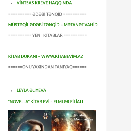
VİNTSAS KREVE HAQQINDA
========== ƏDƏBİ TƏNQİD ==========
MÜSTƏQİL ƏDƏBİ TƏNQİD – MƏTANƏT VAHİD
========== YENİ KİTABLAR ==========
KİTAB DÜKANI – WWW.KİTABEVİM.AZ
======ONU YAXINDAN TANIYAQ======
LEYLA ƏLİYEVA
“NOVELLA” KİTAB EVİ – ELMLƏR FİLİALI