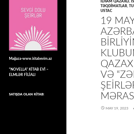
İLHAM QAZAXLI
,
İ
TƏQDİMATLAR
,
TU
USTAC
19 MAY
AZƏRB
BIRLIY
KLUBU
Mağaza-www.kitabevim.az
QAZAXL
“NOVELLA” KİTAB EVİ –
VƏ “ZƏ
ELMLƏR FİLİALI
ŞEIRLƏ
MƏRASI
SATIŞDA OLAN KİTAB:
MAY 19, 2023