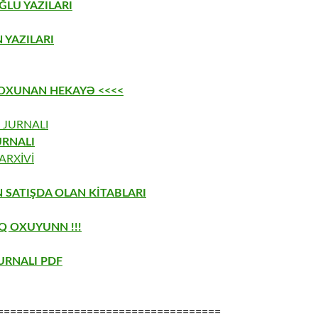
LU YAZILARI
 YAZILARI
 OXUNAN HEKAYƏ <<<<
 JURNALI
URNALI
ARXİVİ
 SATIŞDA OLAN KİTABLARI
ƏQ OXUYUNN !!!
URNALI PDF
===================================