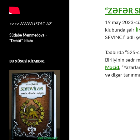
“ZƏFƏR S
19 may 2023-cü i
>>>>WWW.USTAC.AZ
klubunda şair
İ
Südabə Məmmədova –
SEVİNCİ” adlı şe
“Debüt” kitabı
Tədbirdə “525-ci
Birliyinin sədr
BU XÜSUSİ KİTABDIR:
Məcid
, “Yazarla
və digər tanınmı