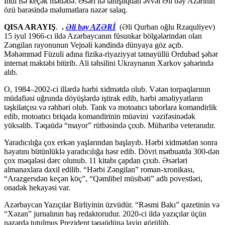
İndi isə keçək mətləbə. Əsəri ilə tanışlıqdan əvvəl Əli bəy Azərinin
özü barəsində məlumatlara nəzər salaq.
QISA ARAYIŞ
.
.
Əli bəy AZƏRİ
(Əli Qurban oğlu Rzaquliyev)
15 iyul 1966-cı ildə Azərbaycanın füsunkar bölgələrindən olan
Zəngilan rayonunun Vejnəli kəndində dünyaya göz açıb.
Məhəmməd Füzuli adına fizika-riyaziyyat təmayüllü Ordubad şəhər
internat məktəbi bitirib. Ali təhsilini Ukraynanın Xarkov şəhərində
alıb.
O, 1984–2002-ci illərdə hərbi xidmətdə olub. Vətən torpaqlarının
müdafiəsi uğrunda döyüşlərdə iştirak edib, hərbi əməliyyatların
təşkilatçısı və rəhbəri olub. Tank və motoatıcı taborlara komandirlik
edib, motoatıcı briqada komandirinin müavini vəzifəsinədək
yüksəlib. Təqaüdə “mayor” rütbəsində çıxıb. Müharibə veteranıdır.
Yaradıcılığa çox erkən yaşlarından başlayıb. Hərbi xidmətdən sonra
həyatını bütünlüklə yaradıcılığa həsr edib. Dövri mətbuatda 300-dən
çox məqaləsi dərc olunub. 11 kitabı çapdan çıxıb. Əsərləri
almanaxlara daxil edilib. “Hərbi Zəngilan” roman-xronikası,
“Arazgersdən keçən köç”, “Qəmlibel müsibəti” adlı povestləri,
onadək hekayəsi var.
Azərbaycan Yazıçılar Birliyinin üzvüdür. “Rəsmi Bakı” qəzetinin və
“Xəzan” jurnalının baş redaktorudur. 2020-ci ildə yazıçılar üçün
nəzərdə tutulmuş Prezident təqaüdünə layiq görülüb.