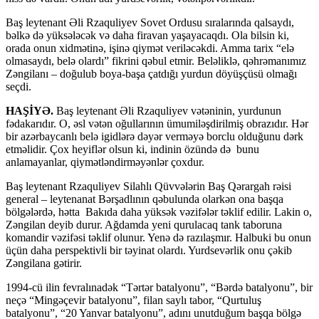
Baş leytenant Əli Rzaquliyev Sovet Ordusu sıralarında qalsaydı,
bəlkə də yüksələcək və daha firavan yaşayacaqdı. Ola bilsin ki,
orada onun xidmətinə, işinə qiymət veriləcəkdi. Amma tarix “elə
olmasaydı, belə olardı” fikrini qəbul etmir. Beləliklə, qəhrəmanımız
Zəngilanı – doğulub boya-başa çatdığı yurdun döyüşçüsü olmağı
seçdi.
HAŞİYƏ.
Baş leytenant Əli Rzaquliyev vətəninin, yurdunun
fədakarıdır. O, əsl vətən oğullarının ümumiləşdirilmiş obrazıdır. Hər
bir azərbaycanlı belə igidlərə dəyər verməyə borclu olduğunu dərk
etməlidir. Çox heyiflər olsun ki, indinin özündə də bunu
anlamayanlar, qiymətləndirməyənlər çoxdur.
Baş leytenant Rzaquliyev Silahlı Qüvvələrin Baş Qərargah rəisi
general – leytenanat Bərşadlının qəbulunda olarkən ona başqa
bölgələrdə, hətta Bakıda daha yüksək vəzifələr təklif edilir. Lakin o,
Zəngilan deyib durur. Ağdamda yeni qurulacaq tank taboruna
komandir vəzifəsi təklif olunur. Yenə də razılaşmır. Halbuki bu onun
üçün daha perspektivli bir təyinat olardı. Yurdsevərlik onu çəkib
Zəngilana gətirir.
1994-cü ilin fevralınadək “Tərtər batalyonu”, “Bərdə batalyonu”, bir
neçə “Mingəçevir batalyonu”, filan saylı tabor, “Qurtuluş
batalyonu”, “20 Yanvar batalyonu”, adını unutduğum başqa bölgə