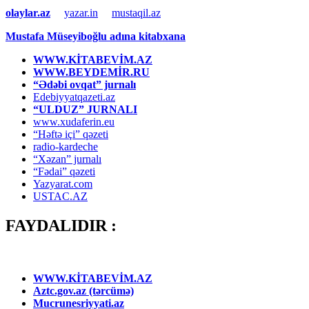
olaylar.az
yazar.in
mustaqil.az
Mustafa Müseyiboğlu adına kitabxana
WWW.KİTABEVİM.AZ
WWW.BEYDEMİR.RU
“Ədəbi ovqat” jurnalı
Edebiyyatqazeti.az
“ULDUZ” JURNALI
www.xudaferin.eu
“Həftə içi” qəzeti
radio-kardeche
“Xəzan” jurnalı
“Fədai” qəzeti
Yazyarat.com
USTAC.AZ
FAYDALIDIR :
WWW.KİTABEVİM.AZ
Aztc.gov.az (tərcümə)
Mucrunesriyyati.az