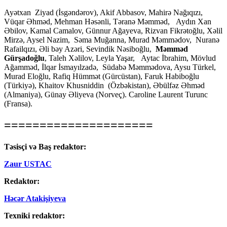
Ayətxan Ziyad (İsgəndərov), Akif Abbasov, Mahirə Nağıqızı,
Vüqar Əhməd, Mehman Həsənli, Təranə Məmməd, Aydın Xan
Əbilov, Kamal Camalov, Günnur Ağayeva, Rizvan Fikrətoğlu, Xəlil
Mirzə, Aysel Nazim, Səma Muğanna, Murad Məmmədov, Nuranə
Rafailqızı, Əli bəy Azəri, Sevindik Nəsiboğlu,
Məmməd
Gürşadoğlu
, Taleh Xəlilov, Leyla Yaşar, Aytac İbrahim, Mövlud
Ağamməd, İlqar İsmayılzadə, Südabə Məmmədova, Aysu Türkel,
Murad Eloğlu, Rafiq Hümmət (Gürcüstan), Faruk Habiboğlu
(Türkiyə), Khaitov Khusniddin (Özbəkistan), Əbülfəz Əhməd
(Almaniya), Günay Əliyeva (Norveç). Caroline Laurent Turunc
(Fransa).
=====================
Təsisçi və Baş redaktor:
Zaur USTAC
Redaktor:
Həcər Atakişiyeva
Texniki redaktor: