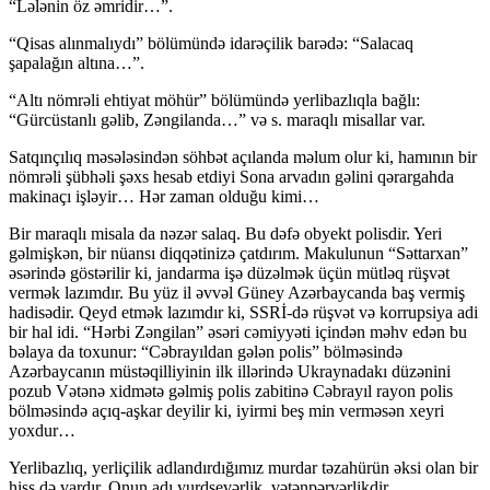
“Lələnin öz əmridir…”.
“Qisas alınmalıydı” bölümündə idarəçilik barədə: “Salacaq
şapalağın altına…”.
“Altı nömrəli ehtiyat möhür” bölümündə yerlibazlıqla bağlı:
“Gürcüstanlı gəlib, Zəngilanda…” və s. maraqlı misallar var.
Satqınçılıq məsələsindən söhbət açılanda məlum olur ki, hamının bir
nömrəli şübhəli şəxs hesab etdiyi Sona arvadın gəlini qərargahda
makinaçı işləyir… Hər zaman olduğu kimi…
Bir maraqlı misala da nəzər salaq. Bu dəfə obyekt polisdir. Yeri
gəlmişkən, bir nüansı diqqətinizə çatdırım. Makulunun “Səttarxan”
əsərində göstərilir ki, jandarma işə düzəlmək üçün mütləq rüşvət
vermək lazımdır. Bu yüz il əvvəl Güney Azərbaycanda baş vermiş
hadisədir. Qeyd etmək lazımdır ki, SSRİ-də rüşvət və korrupsiya adi
bir hal idi. “Hərbi Zəngilan” əsəri cəmiyyəti içindən məhv edən bu
bəlaya da toxunur: “Cəbrayıldan gələn polis” bölməsində
Azərbaycanın müstəqilliyinin ilk illərində Ukraynadakı düzənini
pozub Vətənə xidmətə gəlmiş polis zabitinə Cəbrayıl rayon polis
bölməsində açıq-aşkar deyilir ki, iyirmi beş min verməsən xeyri
yoxdur…
Yerlibazlıq, yerliçilik adlandırdığımız murdar təzahürün əksi olan bir
hiss də vardır. Onun adı yurdsevərlik, vətənpərvərlikdir.