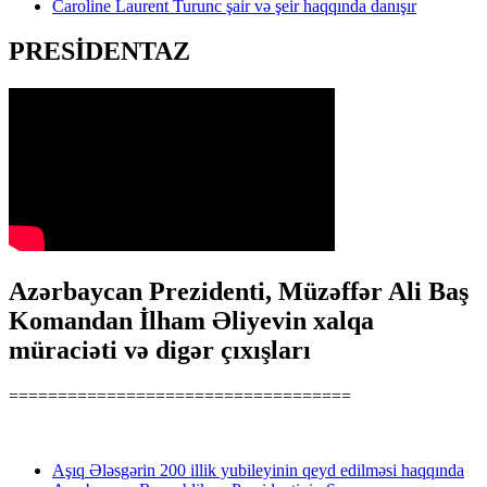
Caroline Laurent Turunc şair və şeir haqqında danışır
PRESİDENTAZ
Azərbaycan Prezidenti, Müzəffər Ali Baş
Komandan İlham Əliyevin xalqa
müraciəti və digər çıxışları
===================================
Aşıq Ələsgərin 200 illik yubileyinin qeyd edilməsi haqqında