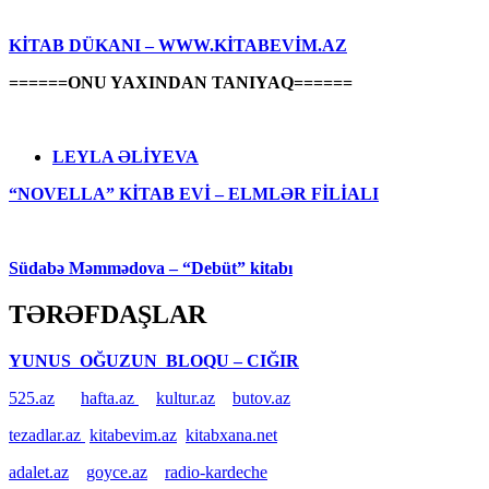
KİTAB DÜKANI – WWW.KİTABEVİM.AZ
======ONU YAXINDAN TANIYAQ======
LEYLA ƏLİYEVA
“NOVELLA” KİTAB EVİ – ELMLƏR FİLİALI
Südabə Məmmədova – “Debüt” kitabı
TƏRƏFDAŞLAR
YUNUS OĞUZUN BLOQU – CIĞIR
525.az
hafta.az
kultur.az
butov.az
tezadlar.az
kitabevim.az
kitabxana.net
adalet.az
goyce.az
radio-kardeche