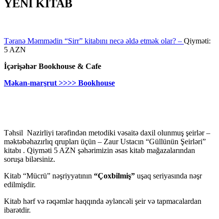
YENİ KİTAB
Təranə Məmmədin “Sirr” kitabını necə əldə etmək olar? –
Qiyməti:
5 AZN
İçərişəhər Bookhouse & Cafe
Məkan-marşrut >>>> Bookhouse
Təhsil Nazirliyi tərəfindən metodiki vəsaitə daxil olunmuş şeirlər –
məktəbəhazırlıq qrupları üçün – Zaur Ustacın “Güllünün Şeirləri”
kitabı . Qiyməti 5 AZN şəhərimizin əsas kitab mağazalarından
soruşa bilərsiniz.
Kitab “Mücrü” nəşriyyatının
“Çoxbilmiş”
uşaq seriyasında nəşr
edilmişdir.
Kitab hərf və rəqəmlər haqqında əyləncəli şeir və tapmacalardan
ibarətdir.