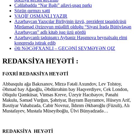
Cəlilabadda “Nar Bağı” ailəvi-uşaq parkı
Sözün qırmızı xətti
VAQİF OSMANLI YAZIR
Azərbaycan Yazıçılar Birliyinin üzvü, prezident təqaüdçüsü
Mirdaməd Əzizovun müəllifi olduğu “Siyasi İradə Bütövləşən
Azərbaycan” adlı kitab işıq üzü gördü
Azərbaycanlı tədqiqatçı Aybəniz Haşımova beynəlxalq elmi
konqresdə iştirak edib
Əli NƏCƏFXANLI – GECƏNİ SEVMƏYƏN QIZ
REDAKSİYA HEYƏTİ :
FƏXRİ REDAKSİYA HEYƏTİ
Abbasqulu ağa Bakıxanov, Mirzə Fətəli Axundov, Lev Tolstoy,
Əhməd bəy Ağaoğlu, Əbdürrəhim bəy Haqverdiyev, Cek London,
Əliqulu Qəmküsar, Vintsas Kreve, Üzeyir Hacıbəyov, Pənahi
Makulu, Səməd Vurğun, Şəhriyar, Bayram Bayramov, Hüseyn Arif,
Bəxtiyar Vahabzadə, Cabir Novruz, İldırım Əkbəroğlu (Füzuli), Alı
Mustafayev, Mustafa Müseyiboğlu, Ülvi Bünyadzadə…
REDAKSİYA HEYƏTİ