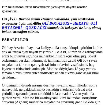
Biz müəllifdən tarixi mövzularda yeni-yeni dəyərli əsərlər
gözləyirik.
HAŞİYƏ.
Burada yazını elektron variantda, yəni saytlardan
oxuyanlar üçün müəllifin
ƏLİ BƏY AZƏRİ – HEKAYƏ
,
ƏLİ
BƏY AZƏRİ – QURD AĞZI
olmaqla iki hekayəsi ilə tanış olmaq
imkanı ərmağan edirəm.
PARALELLƏR
Əli bəy Azərinin həyat və fəaliyyəti ilə tanış olduqda gördüm ki, biz
çox az fərqlə eyni həyatı yaşamışıq. Belə ki, ikimiz də Azərbaycanın
ərazi bütövlüyü uğrunda müharibənin iştirakçısı olmuşuq. Sovet
ordusunun peşəkar, nümunəvi, tam hazırlıqlı zabiti Əli bəy savaş
meydanına taborun qərargah rəisinin müavini vəzifəsində, baş
leytenant rütbəsində atılmışdı. Mən isə döyüşlərə 18 yaşı yenicə
tamam olmuş, universitet auditoriyasından çıxmış gənc əsgər kimi
qatıldım…
O, özünün indi-indi nizama düşmüş həyatını, uzun illərdən sonra
nəhayət ki, gerçəkləşdirməyə başladığı arzularını, qürbət eldə
çətinliklə qazandıqlarını tərəddüd belə etmədən Vətən yolunda
qurban verdi. Mən isə bir azərbaycanlı kimi özümdən soruşdum:
“rayonu (Ağdam) müharibə meydanına çevrilmiş gənc Bakıda gün