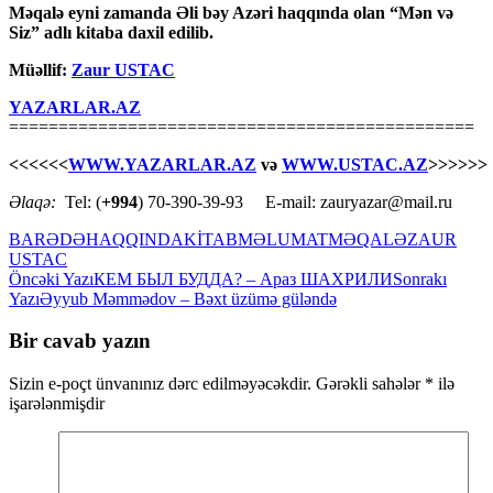
Məqalə eyni zamanda Əli bəy Azəri haqqında olan “Mən və
Siz” adlı kitaba daxil edilib.
Müəllif:
Zaur USTAC
YAZARLAR.AZ
===============================================
<<<<<<
WWW.YAZARLAR.AZ
və
WWW.USTAC.AZ
>>>>>>
Əlaqə:
Tel: (
+994
) 70-390-39-93 E-mail: zauryazar@mail.ru
BARƏDƏ
HAQQINDA
KİTAB
MƏLUMAT
MƏQALƏ
ZAUR
USTAC
Yazılar
Öncəki Yazı
КЕМ БЫЛ БУДДА? – Араз ШАХРИЛИ
Sonrakı
Yazı
Əyyub Məmmədov – Bəxt üzümə güləndə
üzrə
naviqasiya
Bir cavab yazın
Sizin e-poçt ünvanınız dərc edilməyəcəkdir.
Gərəkli sahələr
*
ilə
işarələnmişdir