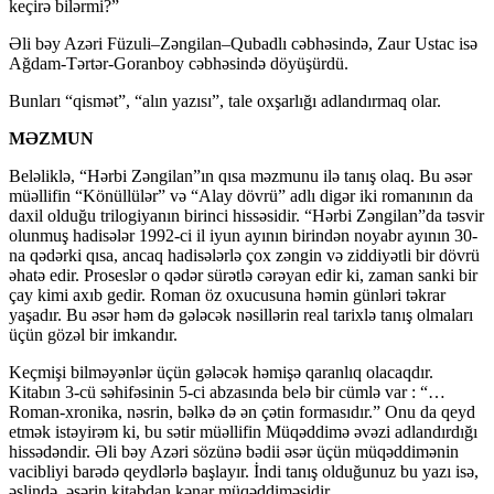
keçirə bilərmi?”
Əli bəy Azəri Füzuli–Zəngilan–Qubadlı cəbhəsində, Zaur Ustac isə
Ağdam-Tərtər-Goranboy cəbhəsində döyüşürdü.
Bunları “qismət”, “alın yazısı”, tale oxşarlığı adlandırmaq olar.
MƏZMUN
Beləliklə, “Hərbi Zəngilan”ın qısa məzmunu ilə tanış olaq. Bu əsər
müəllifin “Könüllülər” və “Alay dövrü” adlı digər iki romanının da
daxil olduğu trilogiyanın birinci hissəsidir. “Hərbi Zəngilan”da təsvir
olunmuş hadisələr 1992-ci il iyun ayının birindən noyabr ayının 30-
na qədərki qısa, ancaq hadisələrlə çox zəngin və ziddiyətli bir dövrü
əhatə edir. Proseslər o qədər sürətlə cərəyan edir ki, zaman sanki bir
çay kimi axıb gedir. Roman öz oxucusuna həmin günləri təkrar
yaşadır. Bu əsər həm də gələcək nəsillərin real tarixlə tanış olmaları
üçün gözəl bir imkandır.
Keçmişi bilməyənlər üçün gələcək həmişə qaranlıq olacaqdır.
Kitabın 3-cü səhifəsinin 5-ci abzasında belə bir cümlə var : “…
Roman-xronika, nəsrin, bəlkə də ən çətin formasıdır.” Onu da qeyd
etmək istəyirəm ki, bu sətir müəllifin Müqəddimə əvəzi adlandırdığı
hissədəndir. Əli bəy Azəri sözünə bədii əsər üçün müqəddimənin
vacibliyi barədə qeydlərlə başlayır. İndi tanış olduğunuz bu yazı isə,
əslində, əsərin kitabdan kənar müqəddiməsidir.