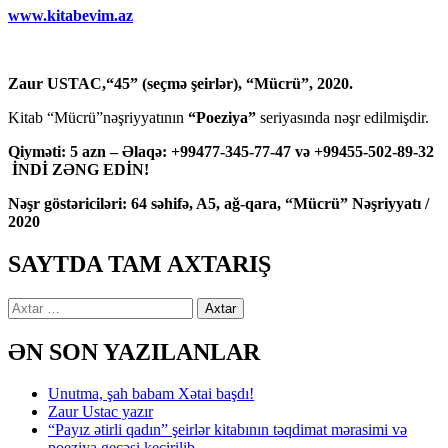
www.kitabevim.az
Zaur USTAC,“45” (seçmə şeirlər), “Mücrü”, 2020.
Kitab “Mücrü”nəşriyyatının
“Poeziya”
seriyasında nəşr edilmişdir.
Qiyməti: 5 azn – Əlaqə: +99477-345-77-47 və +99455-502-89-32
İNDİ ZƏNG EDİN!
Nəşr göstəriciləri: 64 səhifə, A5, ağ-qara, “Mücrü” Nəşriyyatı /
2020
SAYTDA TAM AXTARIŞ
Axtarış:
ƏN SON YAZILANLAR
Unutma, şah babam Xətai başdı!
Zaur Ustac yazır
“Payız ətirli qadın” şeirlər kitabının təqdimat mərasimi və
poeziya gecəsi keçirilib