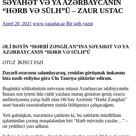
SƏYAHƏT VƏ YA AZƏRBAYCANIN
“HƏRB VƏ SÜLH”Ü – ZAUR USTAC
Aprel 28, 2021
www.yazarlar.az
Bir şərh yazın
ƏLİ BƏYİN “HƏRBİ ZƏNGİLAN”INA SƏYAHƏT VƏ YA
AZƏRBAYCANIN “HƏRB VƏ SÜLH”Ü
OTUZ İKİNCİ YAZI
Dəyərli oxucunu salamlayaraq, yenidən görüşmək imkanını
bizə nəsib etdiyinə görə Ulu Tanrıya şükürlər edirəm.
Bugünkü söhbətimizin mövzusu müasir Azərbaycan ədəbiyyatıdır.
İmzası son iyirmi ildə ciddi yazılara maraq göstərən geniş oxucu
auditoriyasına yaxşı bəlli olan Əli bəy Azərinin “Hərbi Zəngilan”
əsəri barədə təəssüratlarımı sizinlə bölüşməyə çalışacağam.
Yeri gəlmişkən, nəzərinizə çatdırım ki, bu sətirlərin müəllifinin
qələmindən çıxmış məqalələrdən biri “Hərb mövzulu yazılar…” –
on yeddinci yazı adlanır.