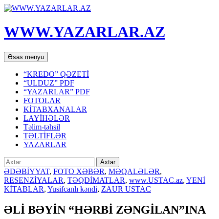
WWW.YAZARLAR.AZ
Axtar
Mühtəviyyata
Əsas menyu
keç
“KREDO” QƏZETİ
“ULDUZ” PDF
“YAZARLAR” PDF
FOTOLAR
KİTABXANALAR
LAYİHƏLƏR
Təlim-təhsil
TƏLTİFLƏR
YAZARLAR
Axtarış:
ƏDƏBİYYAT
,
FOTO XƏBƏR
,
MƏQALƏLƏR
,
RESENZİYALAR
,
TƏQDİMATLAR
,
www.USTAC.az
,
YENİ
KİTABLAR
,
Yusifcanlı kəndi
,
ZAUR USTAC
ƏLİ BƏYİN “HƏRBİ ZƏNGİLAN”INA