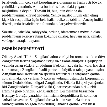
batalyonlarının çox vaxt koordinasiya olunmayan fəaliyyəti böyük
çətinliklər yaradırdı. Amma bu hərb sahəsindəki yeganə
müşkülümüz deyildi. Təəssüf ki, bugünün özündə də
problemlərimiz kifayət qədərdir. Yenicə müstəqilliyini elan etmiş
kiçik bir respublika üçün belə hallar bəlkə də təbii idi. Ancaq indiki
dövrdə, müasir təhdidlərin fonunda onlar yolverilməzdir.
Sözsüz ki, təhsildə, səhiyyədə, orduda, idarəetmədə mövcud olan
problemlərin əksəriyyətinin kökündə cılızlıq, heyvani nəfs, cəhalət
və özgə maraqlar dayanır.
ƏSƏRİN ƏHƏMİYYƏTİ
Əli bəy Azəri “Hərbi Zəngilan” adını verdiyi bu romanı sanki o dövr
Zəngilanını tarixdə yaşatmaq istəyi ilə qələmə almışdır. Uşaqlıqdan
yadında qalan sözləri, unudulmuş ifadələri, az qala hər kolu, hər daşı
xatırlatmaqla Zəngilanın bədii portretini böyük ustalıqla yaratmışdır:
Zəngilan
təbii sərvətləri və spesifik resursları ilə fərqlənən qəribə
coğrafi məkanda yerləşir. Naxçıvan yolunun üstündəki körpünün bir
sütunu Ordubaddırsa, digəri Zəngilandır. Ölkədə iki qızıl yatağından
biri Zəngilandadır. Dünyadakı iki Çinar meşəsindən biri – təbii
artımına görə birincisi Zəngilandadır. Bu meşənin bazasında
Bəsitçay Qoruğu yaradılıb. İran İslam Respublikası ilə sonuncu
sərhəd zastavaları Zəngilandadır və həmin vaxt hələ də rus
sərhədçilərinin bölgədə mövcudluğu əhalidə qəribə ikrah hissi