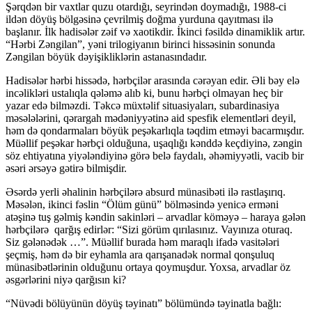
Şərqdən bir vaxtlar quzu otardığı, seyrindən doymadığı, 1988-ci
ildən döyüş bölgəsinə çevrilmiş doğma yurduna qayıtması ilə
başlanır. İlk hadisələr zəif və xaotikdir. İkinci fəsildə dinamiklik artır.
“Hərbi Zəngilan”, yəni trilogiyanın birinci hissəsinin sonunda
Zəngilan böyük dəyişikliklərin astanasındadır.
Hadisələr hərbi hissədə, hərbçilər arasında cərəyan edir. Əli bəy elə
incəlikləri ustalıqla qələmə alıb ki, bunu hərbçi olmayan heç bir
yazar edə bilməzdi. Təkcə müxtəlif situasiyaları, subardinasiya
məsələlərini, qərargah mədəniyyətinə aid spesfik elementləri deyil,
həm də qondarmaları böyük peşəkarlıqla təqdim etməyi bacarmışdır.
Müəllif peşəkar hərbçi olduğuna, uşaqlığı kənddə keçdiyinə, zəngin
söz ehtiyatına yiyələndiyinə görə belə faydalı, əhəmiyyətli, vacib bir
əsəri ərsəyə gətirə bilmişdir.
Əsərdə yerli əhalinin hərbçilərə absurd münasibəti ilə rastlaşırıq.
Məsələn, ikinci fəslin “Ölüm günü” bölməsində yenicə erməni
atəşinə tuş gəlmiş kəndin sakinləri – arvadlar köməyə – haraya gələn
hərbçilərə qarğış edirlər: “Sizi görüm qırılasınız. Vayınıza oturaq.
Siz gələnədək …”. Müəllif burada həm maraqlı ifadə vasitələri
şeçmiş, həm də bir eyhamla ara qarışanadək normal qonşuluq
münasibətlərinin olduğunu ortaya qoymuşdur. Yoxsa, arvadlar öz
əsgərlərini niyə qarğısın ki?
“Nüvədi bölüyünün döyüş təyinatı” bölümündə təyinatla bağlı: