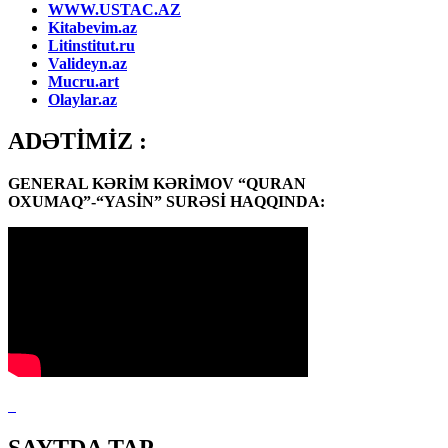
WWW.USTAC.AZ
Kitabevim.az
Litinstitut.ru
Valideyn.az
Mucru.art
Olaylar.az
ADƏTİMİZ :
GENERAL KƏRİM KƏRİMOV “QURAN
OXUMAQ”-“YASİN” SURƏSİ HAQQINDA: