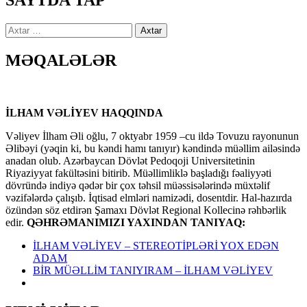
SAYTDA TAP
Axtarış:
MƏQALƏLƏR
İLHAM VƏLİYEV HAQQINDA
Vəliyev İlham Əli oğlu, 7 oktyabr 1959 –cu ildə Tovuzu rayonunun
Əlibəyi (yəqin ki, bu kəndi hamı tanıyır) kəndində müəllim ailəsində
anadan olub. Azərbaycan Dövlət Pedoqoji Universitetinin
Riyaziyyat fakültəsini bitirib. Müəllimliklə başladığı fəaliyyəti
dövründə indiyə qədər bir çox təhsil müəssisələrində müxtəlif
vəzifələrdə çalışıb. İqtisad elmləri namizədi, dosentdir. Hal-hazırda
özündən söz etdirən Şamaxı Dövlət Regional Kollecinə rəhbərlik
edir.
QƏHRƏMANIMIZI YAXINDAN TANIYAQ:
İLHAM VƏLİYEV – STEREOTİPLƏRİ YOX EDƏN
ADAM
BİR MÜƏLLİM TANIYIRAM – İLHAM VƏLİYEV