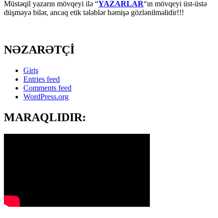
Müstəqil yazarın mövqeyi ilə “
YAZARLAR
“ın mövqeyi üst-üstə
düşməyə bilər, ancaq etik tələblər həmişə gözlənilməlidir!!!
NƏZARƏTÇİ
Giriş
Entries feed
Comments feed
WordPress.org
MARAQLIDIR: