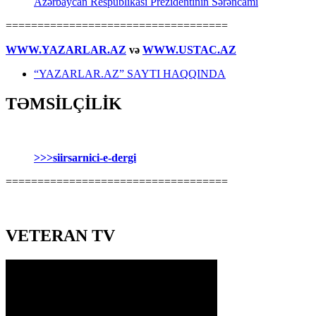
Azərbaycan Respublikası Prezidentinin Sərəncamı
===================================
WWW.YAZARLAR.AZ
və
WWW.USTAC.AZ
“YAZARLAR.AZ” SAYTI HAQQINDA
TƏMSİLÇİLİK
>>>siirsarnici-e-dergi
===================================
VETERAN TV