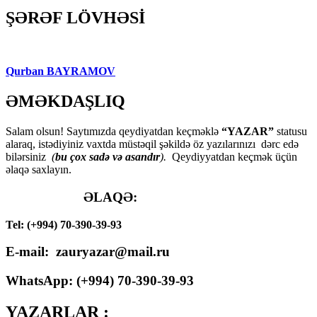
ŞƏRƏF LÖVHƏSİ
Qurban BAYRAMOV
ƏMƏKDAŞLIQ
Salam olsun! Saytımızda qeydiyatdan keçməklə
“YAZAR”
statusu
alaraq, istədiyiniz vaxtda müstəqil şəkildə öz yazılarınızı dərc edə
bilərsiniz
(
bu çox sadə və asandır
).
Qeydiyyatdan keçmək üçün
əlaqə saxlayın.
ƏLAQƏ:
Tel: (+994) 70-390-39-93
E-mail: zauryazar@mail.ru
WhatsApp: (
+994
) 70-390-39-93
YAZARLAR :