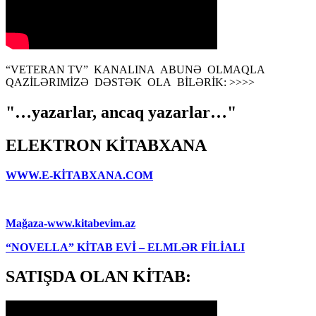
“VETERAN TV” KANALINA ABUNƏ OLMAQLA
QAZİLƏRIMİZƏ DƏSTƏK OLA BİLƏRİK: >>>>
"…yazarlar, ancaq yazarlar…"
ELEKTRON KİTABXANA
WWW.E-KİTABXANA.COM
Mağaza-www.kitabevim.az
“NOVELLA” KİTAB EVİ – ELMLƏR FİLİALI
SATIŞDA OLAN KİTAB: