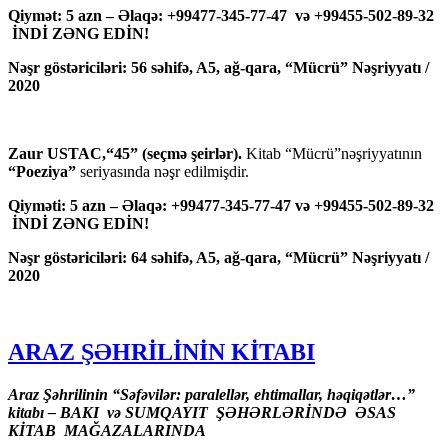
Qiymət: 5 azn – Əlaqə: +99477-345-77-47 və +99455-502-89-32
İNDİ ZƏNG EDİN!
Nəşr göstəriciləri: 56 səhifə, A5, ağ-qara, “Mücrü” Nəşriyyatı /
2020
Zaur USTAC,“45” (seçmə şeirlər).
Kitab “Mücrü”nəşriyyatının
“Poeziya”
seriyasında nəşr edilmişdir.
Qiyməti: 5 azn – Əlaqə: +99477-345-77-47 və +99455-502-89-32
İNDİ ZƏNG EDİN!
Nəşr göstəriciləri: 64 səhifə, A5, ağ-qara, “Mücrü” Nəşriyyatı /
2020
ARAZ ŞƏHRİLİNİN KİTABI
Araz Şəhrilinin “Səfəvilər: paralellər, ehtimallar, həqiqətlər…”
kitabı – BAKI və SUMQAYIT ŞƏHƏRLƏRİNDƏ ƏSAS
KİTAB MAĞAZALARINDA