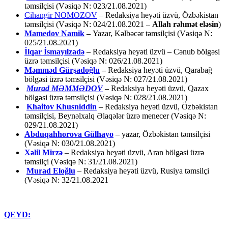
təmsilçisi (Vəsiqə N: 023/21.08.2021)
Cihangir NOMOZOV
– Redaksiya heyəti üzvü, Özbəkistan
təmsilçisi (Vəsiqə N: 024/21.08.2021 –
Allah rəhmət eləsin
)
Mamedov Namik
–
Yazar, Kəlbəcər təmsilçisi (Vəsiqə N:
025/21.08.2021)
İlqar İsmayılzadə
–
Redaksiya heyəti üzvü – Cənub bölgəsi
üzrə təmsilçisi (Vəsiqə N: 026/21.08.2021)
Məmməd Gürşadoğlu
–
Redaksiya heyəti üzvü, Qarabağ
bölgəsi üzrə təmsilçisi (Vəsiqə N: 027/21.08.2021)
Murad MƏMMƏDOV
–
Redaksiya heyəti üzvü, Qazax
bölgəsi üzrə təmsilçisi (Vəsiqə N: 028/21.08.2021)
Khaitov Khusniddin
– Redaksiya heyəti üzvü, Özbəkistan
təmsilçisi, Beynəlxalq Əlaqələr üzrə menecer (Vəsiqə N:
029/21.08.2021)
Abduqahhorova Gülhayo
– yazar, Özbəkistan təmsilçisi
(Vəsiqə N: 030/21.08.2021)
Xəlil Mirzə
– Redaksiya heyəti üzvü, Aran bölgəsi üzrə
təmsilçi (Vəsiqə N: 31/21.08.2021)
Murad Eloğlu
– Redaksiya heyəti üzvü, Rusiya təmsilçi
(Vəsiqə N: 32/21.08.2021
QEYD: