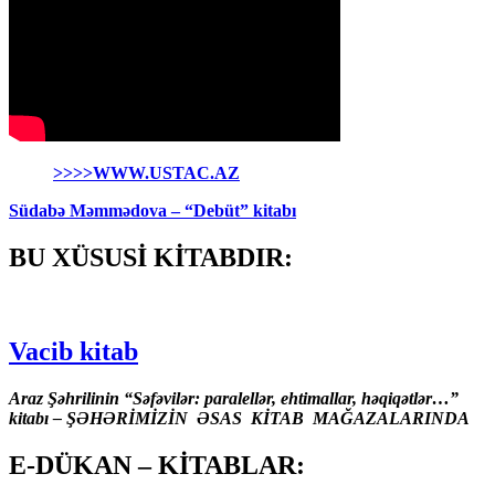
>>>>WWW.USTAC.AZ
Südabə Məmmədova – “Debüt” kitabı
BU XÜSUSİ KİTABDIR:
Vacib kitab
Araz Şəhrilinin “Səfəvilər: paralellər, ehtimallar, həqiqətlər…”
kitabı – ŞƏHƏRİMİZİN ƏSAS KİTAB MAĞAZALARINDA
E-DÜKAN – KİTABLAR: