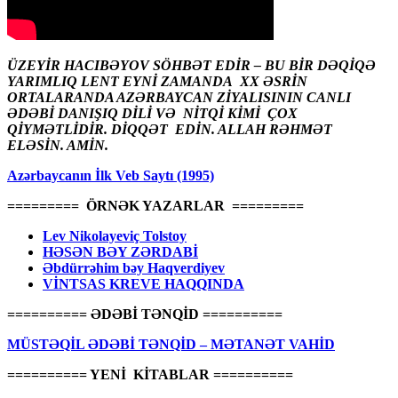
ÜZEYİR HACIBƏYOV SÖHBƏT EDİR – BU BİR DƏQİQƏ
YARIMLIQ LENT EYNİ ZAMANDA XX ƏSRİN
ORTALARANDA AZƏRBAYCAN ZİYALISININ CANLI
ƏDƏBİ DANIŞIQ DİLİ VƏ NİTQİ KİMİ ÇOX
QİYMƏTLİDİR. DİQQƏT EDİN. ALLAH RƏHMƏT
ELƏSİN. AMİN.
Azərbaycanın İlk Veb Saytı (1995)
========= ÖRNƏK YAZARLAR =========
Lev Nikolayeviç Tolstoy
HƏSƏN BƏY ZƏRDABİ
Əbdürrəhim bəy Haqverdiyev
VİNTSAS KREVE HAQQINDA
========== ƏDƏBİ TƏNQİD ==========
MÜSTƏQİL ƏDƏBİ TƏNQİD – MƏTANƏT VAHİD
========== YENİ KİTABLAR ==========