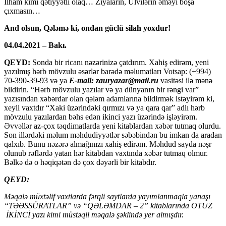
İlham kimi qətiyyətli olaq… Ziyaların, Ülvilərin əməyi boşa
çıxmasın…
And olsun, Qələmə ki, ondan güclü silah yoxdur!
04.04.2021 – Bakı.
QEYD:
Sonda bir ricanı nəzərinizə çatdırım. Xahiş edirəm, yeni
yazılmış hərb mövzulu əsərlər barədə məlumatları Votsap: (+994)
70-390-39-93 və ya
E-mail: zauryazar@mail.ru
vasitəsi ilə mənə
bildirin. “Hərb mövzulu yazılar və ya dünyanın bir rəngi var”
yazısından xəbərdar olan qələm adamlarına bildirmək istəyirəm ki,
xeyli vaxtdır “Xaki üzərindəki qırmızı və ya qara qar” adlı hərb
mövzulu yazılardan bəhs edən ikinci yazı üzərində işləyirəm.
Əvvəllər az-çox təqdimatlarda yeni kitablardan xəbər tutmaq olurdu.
Son illərdəki məlum məhdudiyyətlər səbəbindən bu imkan da aradan
qalxıb. Bunu nəzərə almağınızı xahiş edirəm. Məhdud sayda nəşr
olunub rəflərdə yatan hər kitabdan vaxtında xəbər tutmaq olmur.
Bəlkə də o həqiqətən də çox dəyərli bir kitabdır.
QEYD:
Məqalə müxtəlif vaxtlarda fərqli saytlarda yayımlanmaqla yanaşı
“TƏƏSSÜRATLAR” və “QƏLƏMDAR – 2” kitablarında OTUZ
İKİNCİ yazı kimi müstəqil məqalə şəklində yer almışdır.