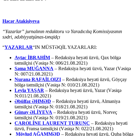
Həcər Atakişiyeva
“Yazarlar” jurnalının redaktoru və Yaradıcılıq Komissiyasının
sədri, ədəbiyyatşünas-tənqidçı
“
YAZARLAR
“IN MÜSTƏQİL YAZARLARI:
Aytac İBRAHİM
– Redaksiya heyəti üzvü, Qax bölgə
təmsilçisi (Vəsiqə N: 006/21.08.2021)
Səma MUĞANNA
– Redaksiya heyəti üzvü, Yazar (Vəsiqə
N: 007/21.08.2021)
Nuranə RAFAİLQIZI
– Redaksiya heyəti üzvü, Göyçay
bölgə təmsilçisi (Vəsiqə N: 010/21.08.2021)
Leyla YAŞAR
– Redaksiya heyəti üzvü, Yazar (Vəsiqə
N:011/21.08.2021)
Əbülfəz ƏHMƏD
– Redaksiya heyəti üzvü, Almaniya
təmsilçisi (Vəsiqə N: 018/21.08.2021)
Günay ƏLİYEVA
– Redaksiya heyəti üzvü, Norveç
təmsilçisi (Vəsiqə N: 019/21.08.2021)
CAROLİNE LAURENT TURUNC
– Redaksiya heyəti
üzvü, Fransa təmsilçisi (Vəsiqə N: 022/21.08.2021)
Mövlud AĞAMMƏD
– Redaksiya heyəti üzvü, Quba bölgə