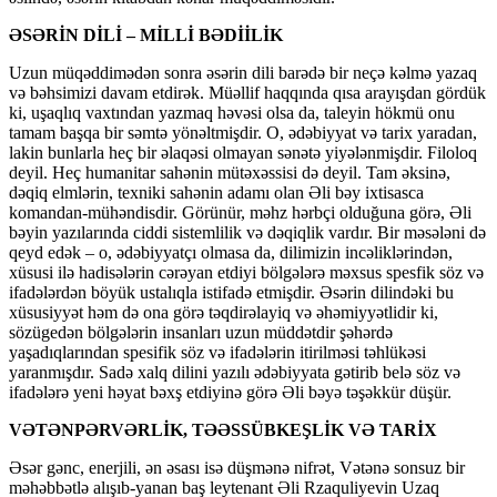
ƏSƏRİN DİLİ – MİLLİ BƏDİİLİK
Uzun müqəddimədən sonra əsərin dili barədə bir neçə kəlmə yazaq
və bəhsimizi davam etdirək. Müəllif haqqında qısa arayışdan gördük
ki, uşaqlıq vaxtından yazmaq həvəsi olsa da, taleyin hökmü onu
tamam başqa bir səmtə yönəltmişdir. O, ədəbiyyat və tarix yaradan,
lakin bunlarla heç bir əlaqəsi olmayan sənətə yiyələnmişdir. Filoloq
deyil. Heç humanitar sahənin mütəxəssisi də deyil. Tam əksinə,
dəqiq elmlərin, texniki sahənin adamı olan Əli bəy ixtisasca
komandan-mühəndisdir. Görünür, məhz hərbçi olduğuna görə, Əli
bəyin yazılarında ciddi sistemlilik və dəqiqlik vardır. Bir məsələni də
qeyd edək – o, ədəbiyyatçı olmasa da, dilimizin incəliklərindən,
xüsusi ilə hadisələrin cərəyan etdiyi bölgələrə məxsus spesfik söz və
ifadələrdən böyük ustalıqla istifadə etmişdir. Əsərin dilindəki bu
xüsusiyyət həm də ona görə təqdirəlayiq və əhəmiyyətlidir ki,
sözügedən bölgələrin insanları uzun müddətdir şəhərdə
yaşadıqlarından spesifik söz və ifadələrin itirilməsi təhlükəsi
yaranmışdır. Sadə xalq dilini yazılı ədəbiyyata gətirib belə söz və
ifadələrə yeni həyat bəxş etdiyinə görə Əli bəyə təşəkkür düşür.
VƏTƏNPƏRVƏRLİK, TƏƏSSÜBKEŞLİK VƏ TARİX
Əsər gənc, enerjili, ən əsası isə düşmənə nifrət, Vətənə sonsuz bir
məhəbbətlə alışıb-yanan baş leytenant Əli Rzaquliyevin Uzaq