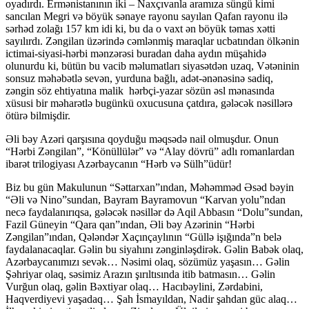
oyadırdı. Ermənistanının iki – Naxçıvanla aramıza süngü kimi
sancılan Megri və böyük sənaye rayonu sayılan Qafan rayonu ilə
sərhəd zolağı 157 km idi ki, bu da o vaxt ən böyük təmas xətti
sayılırdı. Zəngilan üzərində cəmlənmiş maraqlar ucbatından ölkənin
ictimai-siyasi-hərbi mənzərəsi buradan daha aydın müşahidə
olunurdu ki, bütün bu vacib məlumatları siyasətdən uzaq, Vətəninin
sonsuz məhəbətlə sevən, yurduna bağlı, adət-ənənəsinə sadiq,
zəngin söz ehtiyatına malik hərbçi-yazar sözün əsl mənasında
xüsusi bir məharətlə bugünkü oxucusuna çatdıra, gələcək nəsillərə
ötürə bilmişdir.
Əli bəy Azəri qarşısına qoyduğu məqsədə nail olmuşdur. Onun
“Hərbi Zəngilan”, “Könüllülər” və “Alay dövrü” adlı romanlardan
ibarət trilogiyası Azərbaycanın “Hərb və Sülh”üdür!
Biz bu gün Makulunun “Səttarxan”ından, Məhəmməd Əsəd bəyin
“Əli və Nino”sundan, Bayram Bayramovun “Karvan yolu”ndan
necə faydalanırıqsa, gələcək nəsillər də Aqil Abbasın “Dolu”sundan,
Fazil Güneyin “Qara qan”ından, Əli bəy Azərinin “Hərbi
Zəngilan”ından, Qələndər Xaçınçaylının “Güllə işığında”n belə
faydalanacaqlar. Gəlin bu siyahını zənginləşdirək. Gəlin Babək olaq,
Azərbaycanımızı sevək… Nəsimi olaq, sözümüz yaşasın… Gəlin
Şəhriyar olaq, səsimiz Arazın şırıltısında itib batmasın… Gəlin
Vurğun olaq, gəlin Bəxtiyar olaq… Hacıbəylini, Zərdabini,
Haqverdiyevi yaşadaq… Şah İsmayıldan, Nadir şahdan güc alaq…