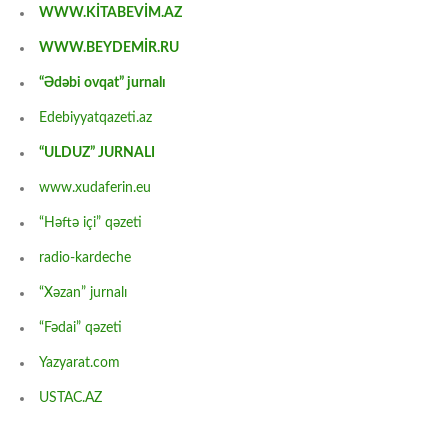
WWW.KİTABEVİM.AZ
WWW.BEYDEMİR.RU
“Ədəbi ovqat” jurnalı
Edebiyyatqazeti.az
“ULDUZ” JURNALI
www.xudaferin.eu
“Həftə içi” qəzeti
radio-kardeche
“Xəzan” jurnalı
“Fədai” qəzeti
Yazyarat.com
USTAC.AZ