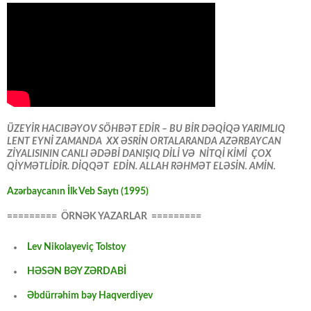
ÜZEYİR HACIBƏYOV SÖHBƏT EDİR – BU BİR DƏQİQƏ YARIMLIQ
LENT EYNİ ZAMANDA XX ƏSRİN ORTALARANDA AZƏRBAYCAN
ZİYALISININ CANLI ƏDƏBİ DANIŞIQ DİLİ VƏ NİTQİ KİMİ ÇOX
QİYMƏTLİDİR. DİQQƏT EDİN. ALLAH RƏHMƏT ELƏSİN. AMİN.
Azərbaycanın İlk Veb Saytı (1995)
========= ÖRNƏK YAZARLAR =========
Lev Nikolayeviç Tolstoy
HƏSƏN BƏY ZƏRDABİ
Əbdürrəhim bəy Haqverdiyev