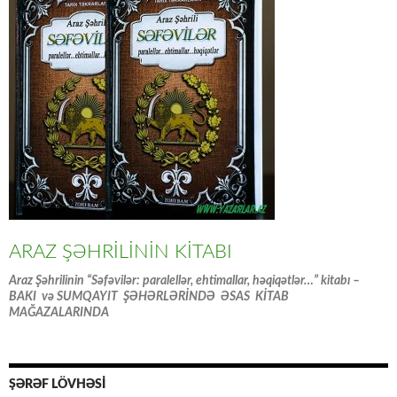
ARAZ ŞƏHRİLİNİN KİTABI
Araz Şəhrilinin “Səfəvilər: paralellər, ehtimallar, həqiqətlər…” kitabı –
BAKI və SUMQAYIT ŞƏHƏRLƏRİNDƏ ƏSAS KİTAB
MAĞAZALARINDA
ŞƏRƏF LÖVHƏSİ