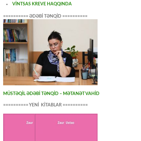
VİNTSAS KREVE HAQQINDA
========== ƏDƏBİ TƏNQİD ==========
MÜSTƏQİL ƏDƏBİ TƏNQİD – MƏTANƏT VAHİD
========== YENİ KİTABLAR ==========