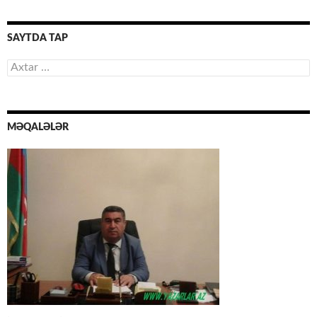
SAYTDA TAP
Axtarış:
MƏQALƏLƏR