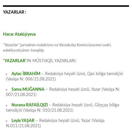
YAZARLAR :
Həcər Atakişiyeva
“Yazarlar” jurnalının redaktoru və Yaradıcılıq Komissiyasının sədri,
ədəbiyyatşünas-tənqidçı
“
YAZARLAR
“IN MÜSTƏQİL YAZARLARI:
Aytac İBRAHİM
– Redaksiya heyəti üzvü, Qax bölgə təmsilçisi
(Vəsiqə N: 006/21.08.2021)
Səma MUĞANNA
– Redaksiya heyəti üzvü, Yazar (Vəsiqə N:
007/21.08.2021)
Nuranə RAFAİLQIZI
– Redaksiya heyəti üzvü, Göyçay bölgə
təmsilçisi (Vəsiqə N: 010/21.08.2021)
Leyla YAŞAR
– Redaksiya heyəti üzvü, Yazar (Vəsiqə
N:011/21.08.2021)