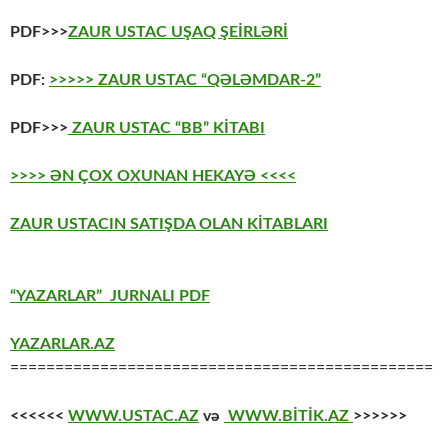
PDF>>>
ZAUR USTAC UŞAQ ŞEİRLƏRİ
PDF:
>>>>> ZAUR USTAC “QƏLƏMDAR-2”
PDF>>>
ZAUR USTAC “BB” KİTABI
>>>> ƏN ÇOX OXUNAN HEKAYƏ <<<<
ZAUR USTACIN SATIŞDA OLAN KİTABLARI
“YAZARLAR” JURNALI PDF
YAZARLAR.AZ
===============================================
<<<<<<
WWW.USTAC.AZ
və
WWW.BİTİK.AZ
>>>>>>