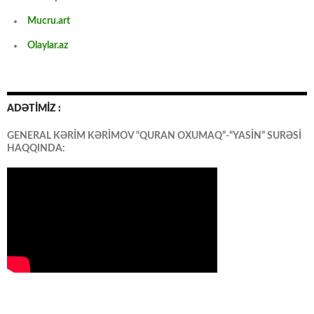
Mucru.art
Olaylar.az
ADƏTİMİZ :
GENERAL KƏRİM KƏRİMOV “QURAN OXUMAQ”-“YASİN” SURƏSİ
HAQQINDA: