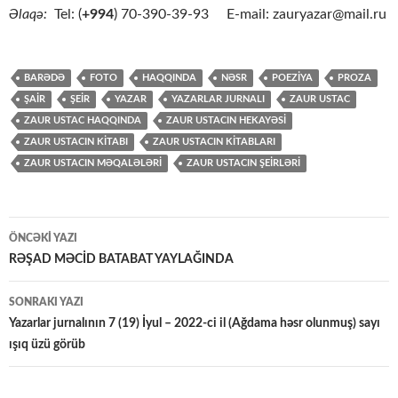
Əlaqə:
Tel: (
+994
) 70-390-39-93 E-mail: zauryazar@mail.ru
BARƏDƏ
FOTO
HAQQINDA
NƏSR
POEZİYA
PROZA
ŞAİR
ŞEİR
YAZAR
YAZARLAR JURNALI
ZAUR USTAC
ZAUR USTAC HAQQINDA
ZAUR USTACIN HEKAYƏSİ
ZAUR USTACIN KİTABI
ZAUR USTACIN KİTABLARI
ZAUR USTACIN MƏQALƏLƏRİ
ZAUR USTACIN ŞEİRLƏRİ
Yazılar
ÖNCƏKI YAZI
üzrə
RƏŞAD MƏCİD BATABAT YAYLAĞINDA
naviqasiya
SONRAKI YAZI
Yazarlar jurnalının 7 (19) İyul – 2022-ci il (Ağdama həsr olunmuş) sayı
ışıq üzü görüb