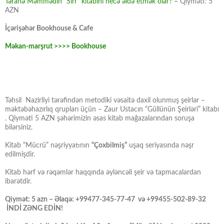
Təranə Məmmədin “Sirr” kitabını necə əldə etmək olar? –
Qiyməti: 5
AZN
İçərişəhər Bookhouse & Cafe
Məkan-marşrut >>>> Bookhouse
Təhsil Nazirliyi tərəfindən metodiki vəsaitə daxil olunmuş şeirlər –
məktəbəhazırlıq qrupları üçün – Zaur Ustacın “Güllünün Şeirləri” kitabı
. Qiyməti 5 AZN şəhərimizin əsas kitab mağazalarından soruşa
bilərsiniz.
Kitab “Mücrü” nəşriyyatının
“Çoxbilmiş”
uşaq seriyasında nəşr
edilmişdir.
Kitab hərf və rəqəmlər haqqında əyləncəli şeir və tapmacalardan
ibarətdir.
Qiymət: 5 azn – Əlaqə: +99477-345-77-47 və +99455-502-89-32
İNDİ ZƏNG EDİN!