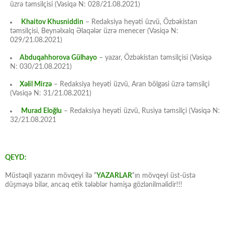
üzrə təmsilçisi (Vəsiqə N: 028/21.08.2021)
Khaitov Khusniddin
– Redaksiya heyəti üzvü, Özbəkistan
təmsilçisi, Beynəlxalq Əlaqələr üzrə menecer (Vəsiqə N:
029/21.08.2021)
Abduqahhorova Gülhayo
– yazar, Özbəkistan təmsilçisi (Vəsiqə
N: 030/21.08.2021)
Xəlil Mirzə
– Redaksiya heyəti üzvü, Aran bölgəsi üzrə təmsilçi
(Vəsiqə N: 31/21.08.2021)
Murad Eloğlu
– Redaksiya heyəti üzvü, Rusiya təmsilçi (Vəsiqə N:
32/21.08.2021
QEYD:
Müstəqil yazarın mövqeyi ilə “
YAZARLAR
“ın mövqeyi üst-üstə
düşməyə bilər, ancaq etik tələblər həmişə gözlənilməlidir!!!