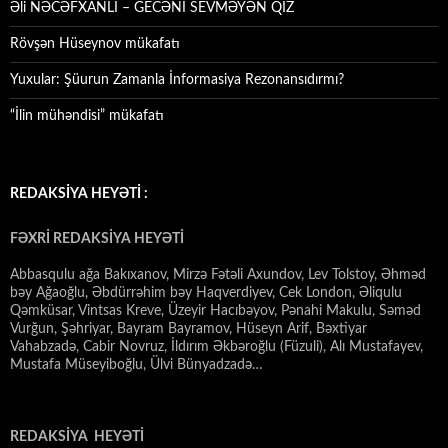
Əli NƏCƏFXANLI – GECƏNİ SEVMƏYƏN QIZ
Rövşən Hüseynov mükafatı
Yuxular: Şüurun Zamanla İnformasiya Rezonansıdırmı?
“İlin mühəndisi” mükafatı
REDAKSİYA HEYƏTİ :
FƏXRİ REDAKSİYA HEYƏTİ
Abbasqulu ağa Bakıxanov, Mirzə Fətəli Axundov, Lev Tolstoy, Əhməd
bəy Ağaoğlu, Əbdürrəhim bəy Haqverdiyev, Cek London, Əliqulu
Qəmküsar, Vintsas Kreve, Üzeyir Hacıbəyov, Pənahi Makulu, Səməd
Vurğun, Şəhriyar, Bayram Bayramov, Hüseyn Arif, Bəxtiyar
Vahabzadə, Cabir Novruz, İldırım Əkbəroğlu (Füzuli), Alı Mustafayev,
Mustafa Müseyiboğlu, Ülvi Bünyadzadə…
REDAKSİYA HEYƏTİ