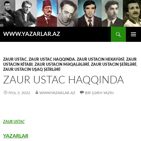
Axtar
WWW.YAZARLAR.AZ
MÜHTƏVIYYATA
ƏSAS
KEÇ
MENYU
ZAUR USTAC
,
ZAUR USTAC HAQQINDA
,
ZAUR USTACIN HEKAYƏSİ
,
ZAUR
USTACIN KİTABI
,
ZAUR USTACIN MƏQALƏLƏRİ
,
ZAUR USTACIN ŞEİRLƏRİ
,
ZAUR USTACIN UŞAQ ŞEİRLƏRİ
ZAUR USTAC HAQQINDA
İYUL 3, 2022
WWW.YAZARLAR.AZ
BIR ŞƏRH YAZIN
ZAUR USTAC
YAZARLAR