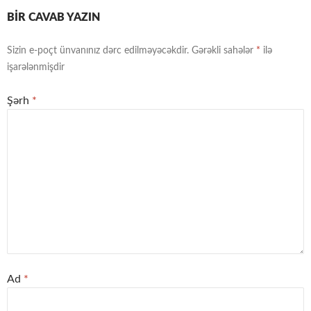
BIR CAVAB YAZIN
Sizin e-poçt ünvanınız dərc edilməyəcəkdir.
Gərəkli sahələr
*
ilə
işarələnmişdir
Şərh
*
Ad
*