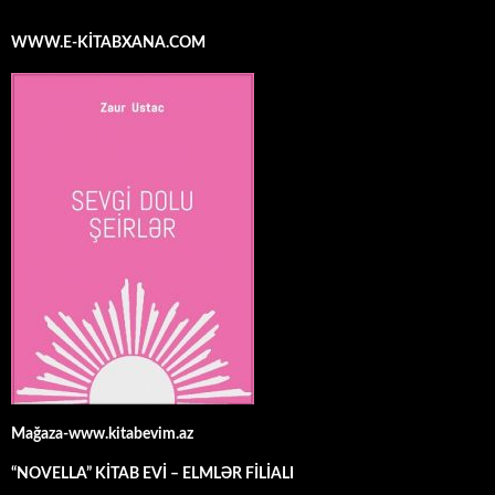
WWW.E-KİTABXANA.COM
Mağaza-www.kitabevim.az
“NOVELLA” KİTAB EVİ – ELMLƏR FİLİALI