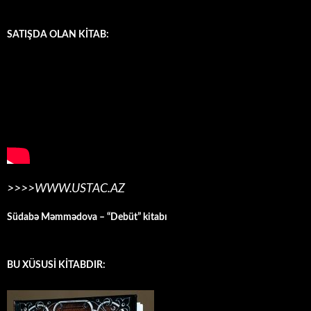
SATIŞDA OLAN KİTAB:
>>>>WWW.USTAC.AZ
Südabə Məmmədova – “Debüt” kitabı
BU XÜSUSİ KİTABDIR: