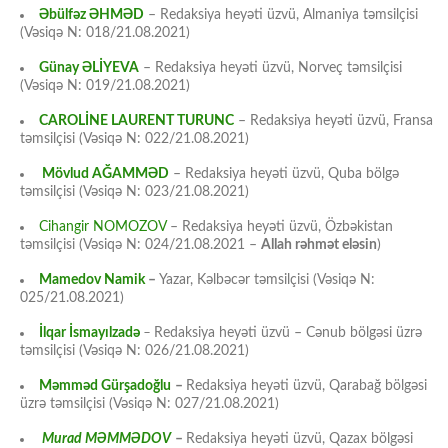
Əbülfəz ƏHMƏD
– Redaksiya heyəti üzvü, Almaniya təmsilçisi
(Vəsiqə N: 018/21.08.2021)
Günay ƏLİYEVA
– Redaksiya heyəti üzvü, Norveç təmsilçisi
(Vəsiqə N: 019/21.08.2021)
CAROLİNE LAURENT TURUNC
– Redaksiya heyəti üzvü, Fransa
təmsilçisi (Vəsiqə N: 022/21.08.2021)
Mövlud AĞAMMƏD
– Redaksiya heyəti üzvü, Quba bölgə
təmsilçisi (Vəsiqə N: 023/21.08.2021)
Cihangir NOMOZOV
– Redaksiya heyəti üzvü, Özbəkistan
təmsilçisi (Vəsiqə N: 024/21.08.2021 –
Allah rəhmət eləsin
)
Mamedov Namik
–
Yazar, Kəlbəcər təmsilçisi (Vəsiqə N:
025/21.08.2021)
İlqar İsmayılzadə
–
Redaksiya heyəti üzvü – Cənub bölgəsi üzrə
təmsilçisi (Vəsiqə N: 026/21.08.2021)
Məmməd Gürşadoğlu
–
Redaksiya heyəti üzvü, Qarabağ bölgəsi
üzrə təmsilçisi (Vəsiqə N: 027/21.08.2021)
Murad MƏMMƏDOV
–
Redaksiya heyəti üzvü, Qazax bölgəsi