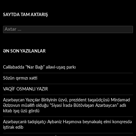
SAYTDA TAM AXTARIŞ
Axtarış:
ƏN SON YAZILANLAR
Cəlilabadda “Nar Bağı” ailəvi-uşaq parkı
Sözün qırmızı xətti
VAQİF OSMANLI YAZIR
Azərbaycan Yazıçılar Birliyinin üzvü, prezident təqaüdçüsü Mirdaməd
Əzizovun müəllifi olduğu “Siyasi İradə Bütövləşən Azərbaycan” adlı
kitab işıq üzü gördü
Azərbaycanlı tədqiqatçı Aybəniz Haşımova beynəlxalq elmi konqresdə
iştirak edib