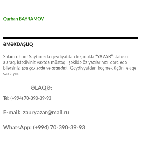
Qurban BAYRAMOV
ƏMƏKDAŞLIQ
Salam olsun! Saytımızda qeydiyatdan keçməklə
“YAZAR”
statusu
alaraq, istədiyiniz vaxtda müstəqil şəkildə öz yazılarınızı dərc edə
bilərsiniz
(
bu çox sadə və asandır
).
Qeydiyyatdan keçmək üçün əlaqə
saxlayın.
ƏLAQƏ:
Tel: (+994) 70-390-39-93
E-mail: zauryazar@mail.ru
WhatsApp: (
+994
) 70-390-39-93