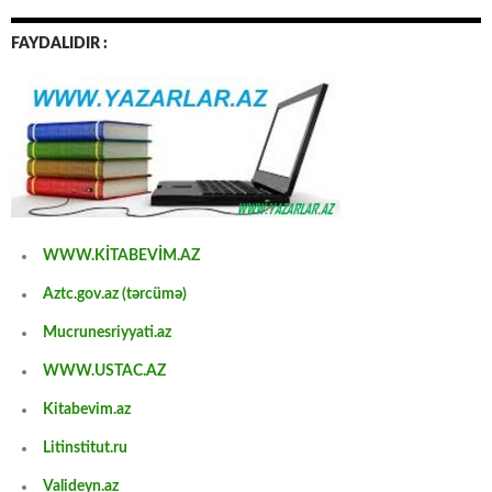
FAYDALIDIR :
WWW.KİTABEVİM.AZ
Aztc.gov.az (tərcümə)
Mucrunesriyyati.az
WWW.USTAC.AZ
Kitabevim.az
Litinstitut.ru
Valideyn.az