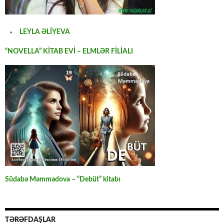
LEYLA ƏLİYEVA
“NOVELLA” KİTAB EVİ – ELMLƏR FİLİALI
Südabə Məmmədova – “Debüt” kitabı
TƏRƏFDAŞLAR