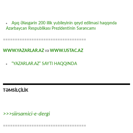
Aşıq Ələsgərin 200 illik yubileyinin qeyd edilməsi haqqında
Azərbaycan Respublikası Prezidentinin Sərəncamı
===================================
WWW.YAZARLAR.AZ
və
WWW.USTAC.AZ
“YAZARLAR.AZ” SAYTI HAQQINDA
TƏMSİLÇİLİK
>>>siirsarnici-e-dergi
===================================