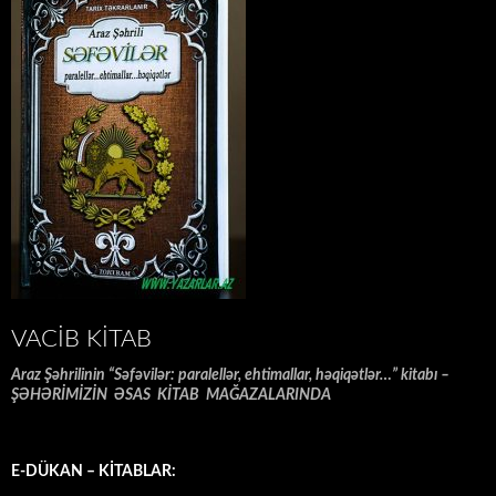
VACIB KITAB
Araz Şəhrilinin “Səfəvilər: paralellər, ehtimallar, həqiqətlər…” kitabı –
ŞƏHƏRİMİZİN ƏSAS KİTAB MAĞAZALARINDA
E-DÜKAN – KİTABLAR: