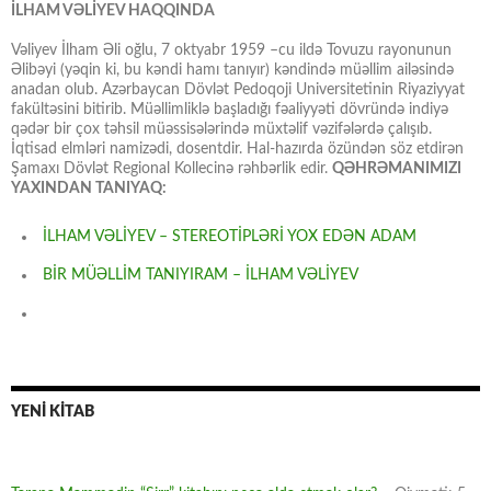
İLHAM VƏLİYEV HAQQINDA
Vəliyev İlham Əli oğlu, 7 oktyabr 1959 –cu ildə Tovuzu rayonunun
Əlibəyi (yəqin ki, bu kəndi hamı tanıyır) kəndində müəllim ailəsində
anadan olub. Azərbaycan Dövlət Pedoqoji Universitetinin Riyaziyyat
fakültəsini bitirib. Müəllimliklə başladığı fəaliyyəti dövründə indiyə
qədər bir çox təhsil müəssisələrində müxtəlif vəzifələrdə çalışıb.
İqtisad elmləri namizədi, dosentdir. Hal-hazırda özündən söz etdirən
Şamaxı Dövlət Regional Kollecinə rəhbərlik edir.
QƏHRƏMANIMIZI
YAXINDAN TANIYAQ:
İLHAM VƏLİYEV – STEREOTİPLƏRİ YOX EDƏN ADAM
BİR MÜƏLLİM TANIYIRAM – İLHAM VƏLİYEV
YENİ KİTAB