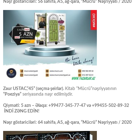
Nəşr göstəriciləri: 56 səhifə, A5, ağ-qara, “Mücrü” Nəşriyyatı / 2020
Zaur USTAC,“45” (seçmə şeirlər).
Kitab “Mücrü”nəşriyyatının
“Poeziya”
seriyasında nəşr edilmişdir.
Qiyməti: 5 azn – Əlaqə: +99477-345-77-47 və +99455-502-89-32
İNDİ ZƏNG EDİN!
Nəşr göstəriciləri: 64 səhifə, A5, ağ-qara, “Mücrü” Nəşriyyatı / 2020