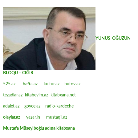
YUNUS OĞUZUN
BLOQU – CIĞIR
525.az
hafta.az
kultur.az
butov.az
tezadlar.az
kitabevim.az
kitabxana.net
adalet.az
goyce.az
radio-kardeche
olaylar.az
yazar.in
mustaqil.az
Mustafa Müseyiboğlu adına kitabxana