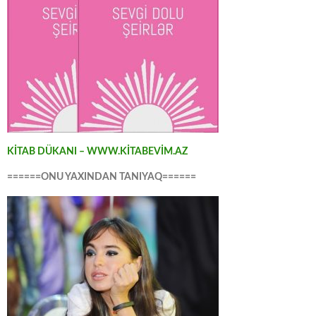
KİTAB DÜKANI – WWW.KİTABEVİM.AZ
======ONU YAXINDAN TANIYAQ======