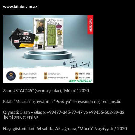
www.kitabevim.az
Zaur USTAC,“45” (seçmə şeirlər), “Mücrü”, 2020.
Kitab “Mücrü”nəşriyyatının
“Poeziya”
seriyasında nəşr edilmişdir.
Qiyməti: 5 azn – Əlaqə: +99477-345-77-47 və +99455-502-89-32
İNDİ ZƏNG EDİN!
Nəşr göstəriciləri: 64 səhifə, A5, ağ-qara, “Mücrü” Nəşriyyatı / 2020