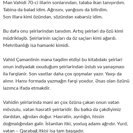
Mən Vahidi 70-ci illərin sonlarından, tələbə ikən tanıyırdım.
Təbinə də bələd idim. Ağrısını, yanğısını da bilirdim.
Son illərə kimi özündən, sözündən xəbərsiz idim.
Bu dəfə onu şeirlərindən tanıdım. Artıq şeirləri də özü kimi
müdrikləşib. Şeirlərinin saçları da öz saçları kimi ağarıb.
Mehribanlığı isə həmənki kimidi.
Vahid Çəmənlinin mənə təqdim etdiyi bu kitabdakı şeirləri
onun indiyədək oxuduğum şeirlərindən üslub və yanaşması
ilə fərqlənir. Son vaxtlar daha çox qoşmalar yazır. Yaxşı da
alınır. Hansı formada yazmağın fərqi yoxdur. Əsas olan özünü
lazımca ifadə etməkdir.
Vahidin şeirlərində məni ən çox özünə çəkən onun vətən
mövzulu, vətən həsrətli şeirləridir. Bu bəlkə də çəkdiyimiz
dərddən, ağrıdan doğur. Həsrətin, ayrılığın, hissin
doğmalığından gəlir. İstənilən itki, yoxluq adamı ağrıdır. Yurd,
vətən – Qarabağ itkisi isə tam başqadır.