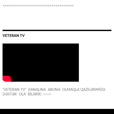
===================================
VETERAN TV
“VETERAN TV” KANALINA ABUNƏ OLMAQLA QAZİLƏRIMİZƏ
DƏSTƏK OLA BİLƏRİK: >>>>