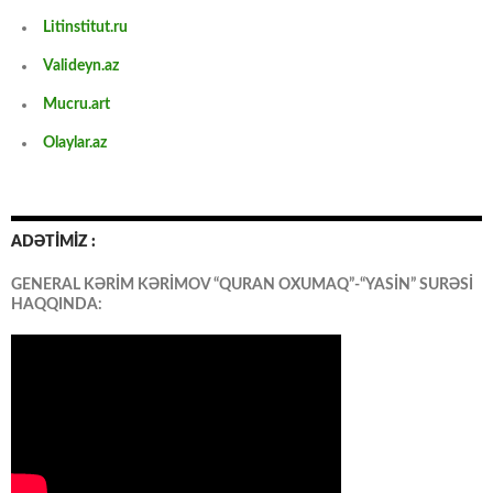
Litinstitut.ru
Valideyn.az
Mucru.art
Olaylar.az
ADƏTİMİZ :
GENERAL KƏRİM KƏRİMOV “QURAN OXUMAQ”-“YASİN” SURƏSİ
HAQQINDA: