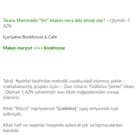
Təranə Məmmədin “Sirr” kitabını necə əldə etmək olar? –
Qiyməti: 5
AZN
İçərişəhər Bookhouse & Cafe
Məkan-marşrut >>>> Bookhouse
Təhsil Nazirliyi tərəfindən metodiki vəsaitə daxil olunmuş şeirlər –
məktəbəhazırlıq qrupları üçün – Zaur Ustacın “Güllünün Şeirləri” kitabı
. Qiyməti 5 AZN şəhərimizin əsas kitab mağazalarından soruşa
bilərsiniz.
Kitab “Mücrü” nəşriyyatının
“Çoxbilmiş”
uşaq seriyasında nəşr
edilmişdir.
Kitab hərf və rəqəmlər haqqında əyləncəli şeir və tapmacalardan
ibarətdir.