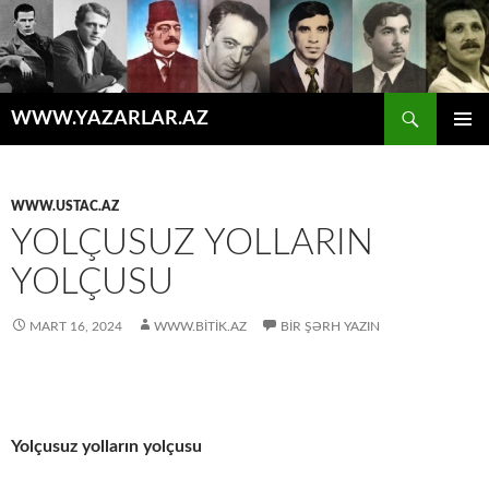
Axtar
WWW.YAZARLAR.AZ
MÜHTƏVIYYATA
ƏSAS
KEÇ
MENYU
WWW.USTAC.AZ
YOLÇUSUZ YOLLARIN
YOLÇUSU
MART 16, 2024
WWW.BITIK.AZ
BIR ŞƏRH YAZIN
Yolçusuz yolların yolçusu