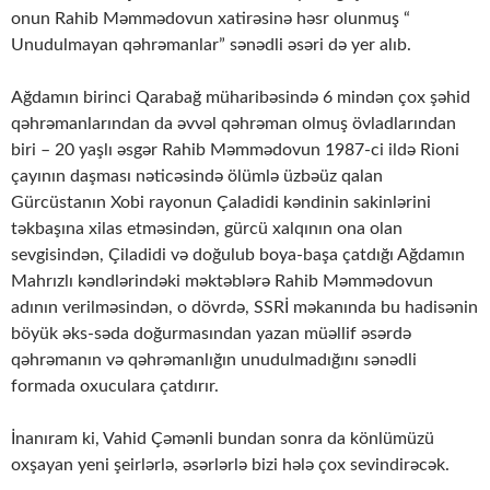
onun Rahib Məmmədovun xatirəsinə həsr olunmuş “
Unudulmayan qəhrəmanlar” sənədli əsəri də yer alıb.
Ağdamın birinci Qarabağ müharibəsində 6 mindən çox şəhid
qəhrəmanlarından da əvvəl qəhrəman olmuş övladlarından
biri – 20 yaşlı əsgər Rahib Məmmədovun 1987-ci ildə Rioni
çayının daşması nəticəsində ölümlə üzbəüz qalan
Gürcüstanın Xobi rayonun Çaladidi kəndinin sakinlərini
təkbaşına xilas etməsindən, gürcü xalqının ona olan
sevgisindən, Çiladidi və doğulub boya-başa çatdığı Ağdamın
Mahrızlı kəndlərindəki məktəblərə Rahib Məmmədovun
adının verilməsindən, o dövrdə, SSRİ məkanında bu hadisənin
böyük əks-səda doğurmasından yazan müəllif əsərdə
qəhrəmanın və qəhrəmanlığın unudulmadığını sənədli
formada oxuculara çatdırır.
İnanıram ki, Vahid Çəmənli bundan sonra da könlümüzü
oxşayan yeni şeirlərlə, əsərlərlə bizi hələ çox sevindirəcək.