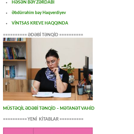
HƏSƏN BƏY ZƏRDABİ
Əbdürrəhim bəy Haqverdiyev
VİNTSAS KREVE HAQQINDA
========== ƏDƏBİ TƏNQİD ==========
MÜSTƏQİL ƏDƏBİ TƏNQİD – MƏTANƏT VAHİD
========== YENİ KİTABLAR ==========