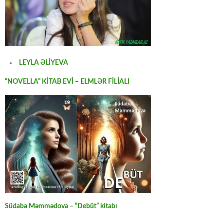
LEYLA ƏLİYEVA
“NOVELLA” KİTAB EVİ – ELMLƏR FİLİALI
Südabə Məmmədova – “Debüt” kitabı