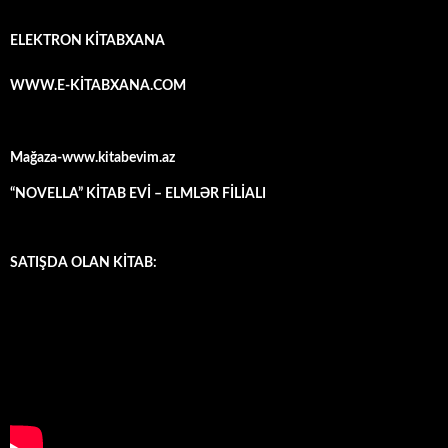
ELEKTRON KİTABXANA
WWW.E-KİTABXANA.COM
Mağaza-www.kitabevim.az
“NOVELLA” KİTAB EVİ – ELMLƏR FİLİALI
SATIŞDA OLAN KİTAB: