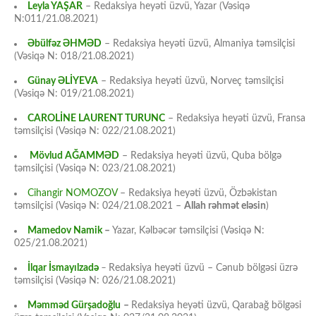
Leyla YAŞAR
– Redaksiya heyəti üzvü, Yazar (Vəsiqə
N:011/21.08.2021)
Əbülfəz ƏHMƏD
– Redaksiya heyəti üzvü, Almaniya təmsilçisi
(Vəsiqə N: 018/21.08.2021)
Günay ƏLİYEVA
– Redaksiya heyəti üzvü, Norveç təmsilçisi
(Vəsiqə N: 019/21.08.2021)
CAROLİNE LAURENT TURUNC
– Redaksiya heyəti üzvü, Fransa
təmsilçisi (Vəsiqə N: 022/21.08.2021)
Mövlud AĞAMMƏD
– Redaksiya heyəti üzvü, Quba bölgə
təmsilçisi (Vəsiqə N: 023/21.08.2021)
Cihangir NOMOZOV
– Redaksiya heyəti üzvü, Özbəkistan
təmsilçisi (Vəsiqə N: 024/21.08.2021 –
Allah rəhmət eləsin
)
Mamedov Namik
–
Yazar, Kəlbəcər təmsilçisi (Vəsiqə N:
025/21.08.2021)
İlqar İsmayılzadə
–
Redaksiya heyəti üzvü – Cənub bölgəsi üzrə
təmsilçisi (Vəsiqə N: 026/21.08.2021)
Məmməd Gürşadoğlu
–
Redaksiya heyəti üzvü, Qarabağ bölgəsi