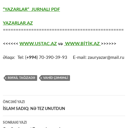
“YAZARLAR” JURNALI PDF
YAZARLAR.AZ
===============================================
<<<<<<
WWW.USTAC.AZ
və
WWW.BİTİK.AZ
>>>>>>
Əlaqə:
Tel: (
+994
) 70-390-39-93 E-mail: zauryazar@mail.ru
RƏFAİL TAĞIZADƏ
VAHİD ÇƏMƏNLİ
Yazılar
ÖNCƏKI YAZI
üzrə
İSLAM SADIQ: NƏ TEZ UNUTDUN
naviqasiya
SONRAKI YAZI