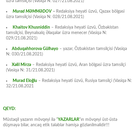
üzrə təmsilçisi (Vəsiqə N: 027/21.08.2021)
Murad MƏMMƏDOV
–
Redaksiya heyəti üzvü, Qazax bölgəsi
üzrə təmsilçisi (Vəsiqə N: 028/21.08.2021)
Khaitov Khusniddin
– Redaksiya heyəti üzvü, Özbəkistan
təmsilçisi, Beynəlxalq Əlaqələr üzrə menecer (Vəsiqə N:
029/21.08.2021)
Abduqahhorova Gülhayo
– yazar, Özbəkistan təmsilçisi (Vəsiqə
N: 030/21.08.2021)
Xəlil Mirzə
– Redaksiya heyəti üzvü, Aran bölgəsi üzrə təmsilçi
(Vəsiqə N: 31/21.08.2021)
Murad Eloğlu
– Redaksiya heyəti üzvü, Rusiya təmsilçi (Vəsiqə N:
32/21.08.2021
QEYD:
Müstəqil yazarın mövqeyi ilə “
YAZARLAR
“ın mövqeyi üst-üstə
düşməyə bilər, ancaq etik tələblər həmişə gözlənilməlidir!!!