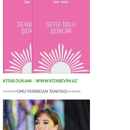
KİTAB DÜKANI – WWW.KİTABEVİM.AZ
======ONU YAXINDAN TANIYAQ======