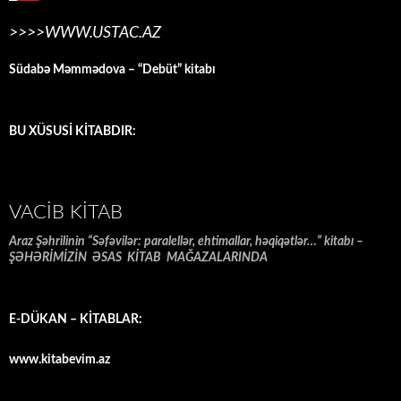
>>>>WWW.USTAC.AZ
Südabə Məmmədova – “Debüt” kitabı
BU XÜSUSİ KİTABDIR:
VACIB KITAB
Araz Şəhrilinin “Səfəvilər: paralellər, ehtimallar, həqiqətlər…” kitabı –
ŞƏHƏRİMİZİN ƏSAS KİTAB MAĞAZALARINDA
E-DÜKAN – KİTABLAR:
www.kitabevim.az