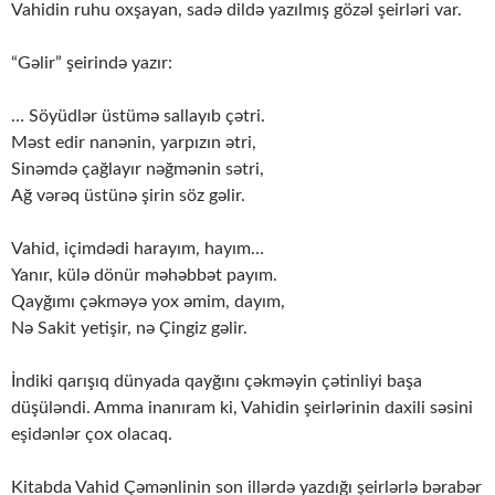
Vahidin ruhu oxşayan, sadə dildə yazılmış gözəl şeirləri var.
“Gəlir” şeirində yazır:
… Söyüdlər üstümə sallayıb çətri.
Məst edir nanənin, yarpızın ətri,
Sinəmdə çağlayır nəğmənin sətri,
Ağ vərəq üstünə şirin söz gəlir.
Vahid, içimdədi harayım, hayım…
Yanır, külə dönür məhəbbət payım.
Qayğımı çəkməyə yox əmim, dayım,
Nə Sakit yetişir, nə Çingiz gəlir.
İndiki qarışıq dünyada qayğını çəkməyin çətinliyi başa
düşüləndi. Amma inanıram ki, Vahidin şeirlərinin daxili səsini
eşidənlər çox olacaq.
Kitabda Vahid Çəmənlinin son illərdə yazdığı şeirlərlə bərabər