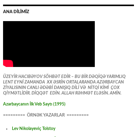
ANA DİLİMİZ
ÜZEYİR HACIBƏYOV SÖHBƏT EDİR – BU BİR DƏQİQƏ YARIMLIQ
LENT EYNİ ZAMANDA XX ƏSRİN ORTALARANDA AZƏRBAYCAN
ZİYALISININ CANLI ƏDƏBİ DANIŞIQ DİLİ VƏ NİTQİ KİMİ ÇOX
QİYMƏTLİDİR. DİQQƏT EDİN. ALLAH RƏHMƏT ELƏSİN. AMİN.
Azərbaycanın İlk Veb Saytı (1995)
========= ÖRNƏK YAZARLAR =========
Lev Nikolayeviç Tolstoy