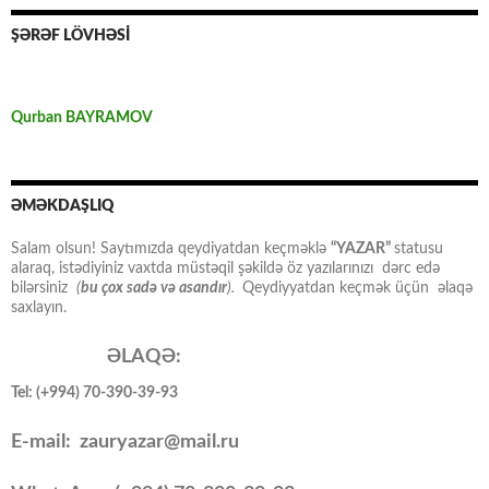
ŞƏRƏF LÖVHƏSİ
Qurban BAYRAMOV
ƏMƏKDAŞLIQ
Salam olsun! Saytımızda qeydiyatdan keçməklə
“YAZAR”
statusu
alaraq, istədiyiniz vaxtda müstəqil şəkildə öz yazılarınızı dərc edə
bilərsiniz
(
bu çox sadə və asandır
).
Qeydiyyatdan keçmək üçün əlaqə
saxlayın.
ƏLAQƏ:
Tel: (+994) 70-390-39-93
E-mail: zauryazar@mail.ru