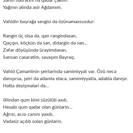
Sənin həsrətini nə qədər çəkim?
Yağının əlində əsir Ağdamım.
Vahidin bayrağa sevgisi də özünəməxsusdur:
Rəngin üç olsa da, qan rəngindəsən,
Qaçqın, köçkün də sən, didərgin də sən…
Zəfər döyüşündə ürəyimdəsən,
Sənsən cəsarətim, savaşım Bayraq.
Vahid Çəmənlinin şeirlərində səmimiyyət var. Özü necə
danışırsa, şeiri də adamla eləcə, səmimiyyətlə, ədəblə danışır.
Hətta deyişmələri də…
Əlindən qum kimi süzülüb axdı,
Hesabı qum qədər olan günlərin…
Ağrısı, acısı canını yaxdı,
Vədəsiz açılıb solan günlərin.