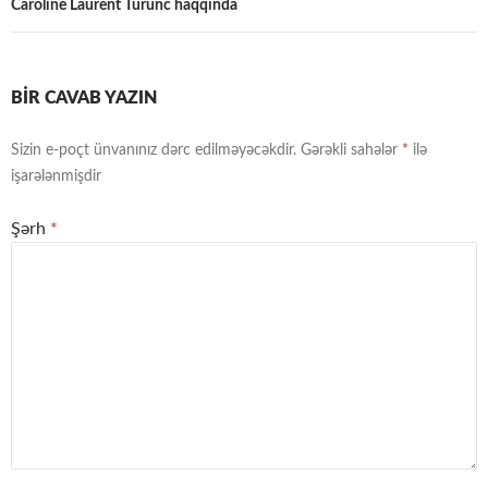
Caroline Laurent Turunc haqqında
BIR CAVAB YAZIN
Sizin e-poçt ünvanınız dərc edilməyəcəkdir.
Gərəkli sahələr
*
ilə
işarələnmişdir
Şərh
*