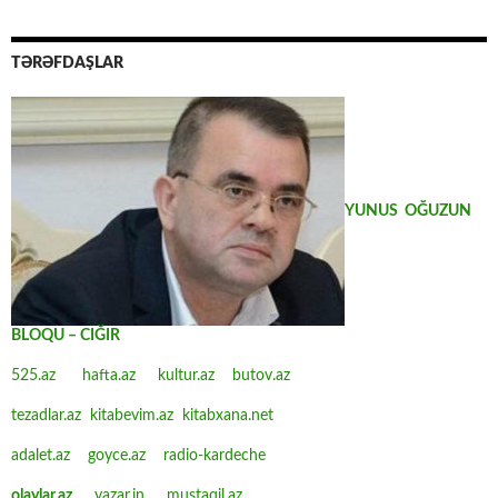
TƏRƏFDAŞLAR
YUNUS OĞUZUN
BLOQU – CIĞIR
525.az
hafta.az
kultur.az
butov.az
tezadlar.az
kitabevim.az
kitabxana.net
adalet.az
goyce.az
radio-kardeche
olaylar.az
yazar.in
mustaqil.az