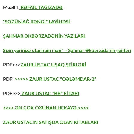
Müəllif:
RƏFAİL TAĞIZADƏ
“SÖZÜN AĞ RƏNGİ” LAYİHƏSİ
ŞAHMAR ƏKBƏRZADƏNİN YAZILARI
Sizin yerinizə utanıram mən` – Şahmar Əkbərzadənin şeirləri
PDF>>>
ZAUR USTAC UŞAQ ŞEİRLƏRİ
PDF:
>>>>> ZAUR USTAC “QƏLƏMDAR-2”
PDF>>>
ZAUR USTAC “BB” KİTABI
>>>> ƏN ÇOX OXUNAN HEKAYƏ <<<<
ZAUR USTACIN SATIŞDA OLAN KİTABLARI