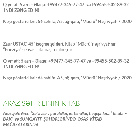
Qiymət: 5 azn – Əlaqə: +99477-345-77-47 və +99455-502-89-32
İNDİ ZƏNG EDİN!
Nəşr göstəriciləri: 56 səhifə, A5, ağ-qara, “Mücrü” Nəşriyyatı / 2020
Zaur USTAC,“45” (seçmə şeirlər).
Kitab “Mücrü”nəşriyyatının
“Poeziya”
seriyasında nəşr edilmişdir.
Qiyməti: 5 azn – Əlaqə: +99477-345-77-47 və +99455-502-89-32
İNDİ ZƏNG EDİN!
Nəşr göstəriciləri: 64 səhifə, A5, ağ-qara, “Mücrü” Nəşriyyatı / 2020
ARAZ ŞƏHRİLİNİN KİTABI
Araz Şəhrilinin “Səfəvilər: paralellər, ehtimallar, həqiqətlər…” kitabı –
BAKI və SUMQAYIT ŞƏHƏRLƏRİNDƏ ƏSAS KİTAB
MAĞAZALARINDA