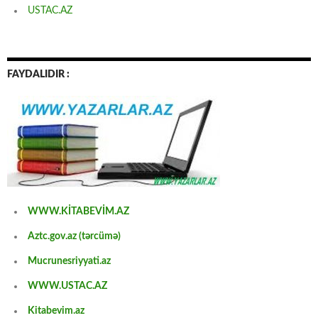
USTAC.AZ
FAYDALIDIR :
WWW.KİTABEVİM.AZ
Aztc.gov.az (tərcümə)
Mucrunesriyyati.az
WWW.USTAC.AZ
Kitabevim.az