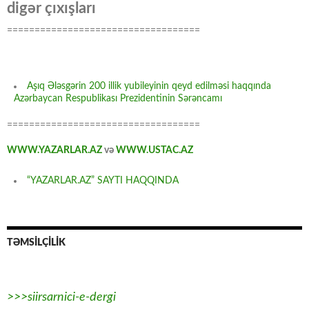
digər çıxışları
===================================
Aşıq Ələsgərin 200 illik yubileyinin qeyd edilməsi haqqında
Azərbaycan Respublikası Prezidentinin Sərəncamı
===================================
WWW.YAZARLAR.AZ
və
WWW.USTAC.AZ
“YAZARLAR.AZ” SAYTI HAQQINDA
TƏMSİLÇİLİK
>>>siirsarnici-e-dergi