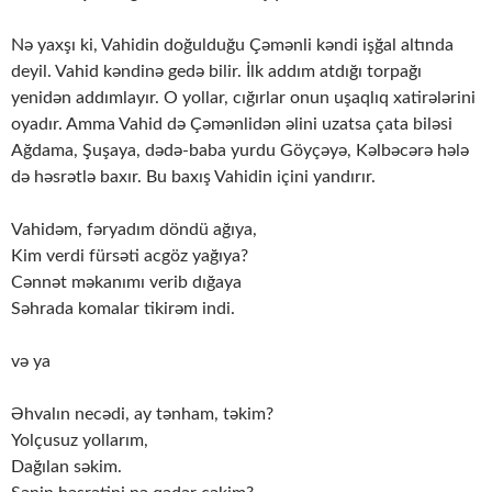
Nə yaxşı ki, Vahidin doğulduğu Çəmənli kəndi işğal altında
deyil. Vahid kəndinə gedə bilir. İlk addım atdığı torpağı
yenidən addımlayır. O yollar, cığırlar onun uşaqlıq xatirələrini
oyadır. Amma Vahid də Çəmənlidən əlini uzatsa çata biləsi
Ağdama, Şuşaya, dədə-baba yurdu Göyçəyə, Kəlbəcərə hələ
də həsrətlə baxır. Bu baxış Vahidin içini yandırır.
Vahidəm, fəryadım döndü ağıya,
Kim verdi fürsəti acgöz yağıya?
Cənnət məkanımı verib dığaya
Səhrada komalar tikirəm indi.
və ya
Əhvalın necədi, ay tənham, təkim?
Yolçusuz yollarım,
Dağılan səkim.