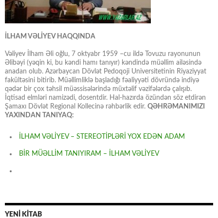
İLHAM VƏLİYEV HAQQINDA
Vəliyev İlham Əli oğlu, 7 oktyabr 1959 –cu ildə Tovuzu rayonunun
Əlibəyi (yəqin ki, bu kəndi hamı tanıyır) kəndində müəllim ailəsində
anadan olub. Azərbaycan Dövlət Pedoqoji Universitetinin Riyaziyyat
fakültəsini bitirib. Müəllimliklə başladığı fəaliyyəti dövründə indiyə
qədər bir çox təhsil müəssisələrində müxtəlif vəzifələrdə çalışıb.
İqtisad elmləri namizədi, dosentdir. Hal-hazırda özündən söz etdirən
Şamaxı Dövlət Regional Kollecinə rəhbərlik edir.
QƏHRƏMANIMIZI
YAXINDAN TANIYAQ:
İLHAM VƏLİYEV – STEREOTİPLƏRİ YOX EDƏN ADAM
BİR MÜƏLLİM TANIYIRAM – İLHAM VƏLİYEV
YENİ KİTAB