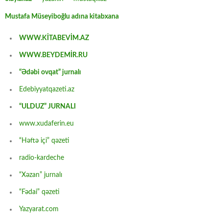
Mustafa Müseyiboğlu adına kitabxana
WWW.KİTABEVİM.AZ
WWW.BEYDEMİR.RU
“Ədəbi ovqat” jurnalı
Edebiyyatqazeti.az
“ULDUZ” JURNALI
www.xudaferin.eu
“Həftə içi” qəzeti
radio-kardeche
“Xəzan” jurnalı
“Fədai” qəzeti
Yazyarat.com