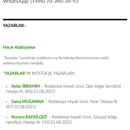
WhatsApp: (
+994
) 70-390-39-93
YAZARLAR :
Həcər Atakişiyeva
“Yazarlar” jurnalının redaktoru və Yaradıcılıq Komissiyasının sədri,
ədəbiyyatşünas-tənqidçı
“
YAZARLAR
“IN MÜSTƏQİL YAZARLARI:
Aytac İBRAHİM
– Redaksiya heyəti üzvü, Qax bölgə təmsilçisi
(Vəsiqə N: 006/21.08.2021)
Səma MUĞANNA
– Redaksiya heyəti üzvü, Yazar (Vəsiqə N:
007/21.08.2021)
Nuranə RAFAİLQIZI
– Redaksiya heyəti üzvü, Göyçay bölgə
təmsilçisi (Vəsiqə N: 010/21.08.2021)