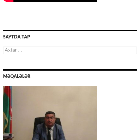
SAYTDA TAP
Axtarış:
MƏQALƏLƏR