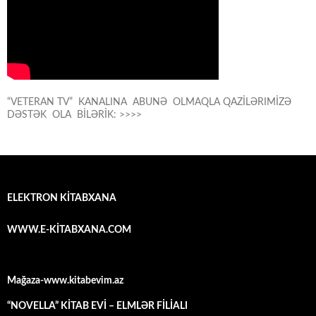
“VETERAN TV” KANALINA ABUNƏ OLMAQLA QAZİLƏRIMİZƏ
DƏSTƏK OLA BİLƏRİK: >>>>
ELEKTRON KİTABXANA
WWW.E-KİTABXANA.COM
Mağaza-www.kitabevim.az
“NOVELLA” KİTAB EVİ – ELMLƏR FİLİALI