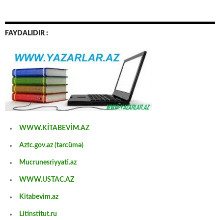
FAYDALIDIR :
WWW.KİTABEVİM.AZ
Aztc.gov.az (tərcümə)
Mucrunesriyyati.az
WWW.USTAC.AZ
Kitabevim.az
Litinstitut.ru