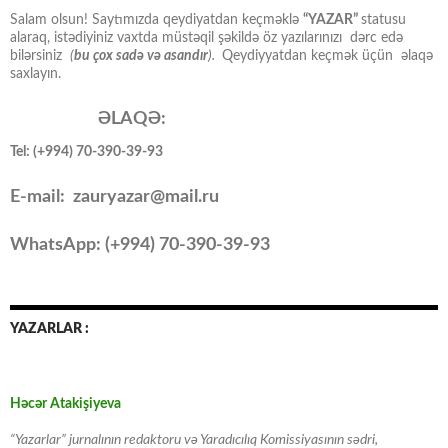
Salam olsun! Saytımızda qeydiyatdan keçməklə
“YAZAR”
statusu
alaraq, istədiyiniz vaxtda müstəqil şəkildə öz yazılarınızı dərc edə
bilərsiniz
(
bu çox sadə və asandır
).
Qeydiyyatdan keçmək üçün əlaqə
saxlayın.
ƏLAQƏ:
Tel: (+994) 70-390-39-93
E-mail: zauryazar@mail.ru
WhatsApp: (
+994
) 70-390-39-93
YAZARLAR :
Həcər Atakişiyeva
“Yazarlar” jurnalının redaktoru və Yaradıcılıq Komissiyasının sədri,