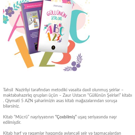
Təhsil Nazirliyi tərəfindən metodiki vəsaitə daxil olunmuş şeirlər –
məktəbəhazırlıq qrupları üçün – Zaur Ustacın “Güllünün Şeirləri” kitabı
. Qiyməti 5 AZN şəhərimizin əsas kitab mağazalarından soruşa
bilərsiniz.
Kitab “Mücrü” nəşriyyatının
“Çoxbilmiş”
uşaq seriyasında nəşr
edilmişdir.
Kitab hərf və rəqəmlər haqqında əyləncəli şeir və tapmacalardan