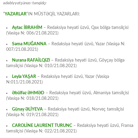
ədəbiyyatşünas-tənqidçı
“
YAZARLAR
“IN MÜSTƏQİL YAZARLARI:
Aytac İBRAHİM
– Redaksiya heyəti üzvü, Qax bölgə təmsilçisi
(Vəsiqə N: 006/21.08.2021)
Səma MUĞANNA
– Redaksiya heyəti üzvü, Yazar (Vəsiqə N:
007/21.08.2021)
Nuranə RAFAİLQIZI
– Redaksiya heyəti üzvü, Göyçay bölgə
təmsilçisi (Vəsiqə N: 010/21.08.2021)
Leyla YAŞAR
– Redaksiya heyəti üzvü, Yazar (Vəsiqə
N:011/21.08.2021)
Əbülfəz ƏHMƏD
– Redaksiya heyəti üzvü, Almaniya təmsilçisi
(Vəsiqə N: 018/21.08.2021)
Günay ƏLİYEVA
– Redaksiya heyəti üzvü, Norveç təmsilçisi
(Vəsiqə N: 019/21.08.2021)
CAROLİNE LAURENT TURUNC
– Redaksiya heyəti üzvü, Fransa
təmsilçisi (Vəsiqə N: 022/21.08.2021)