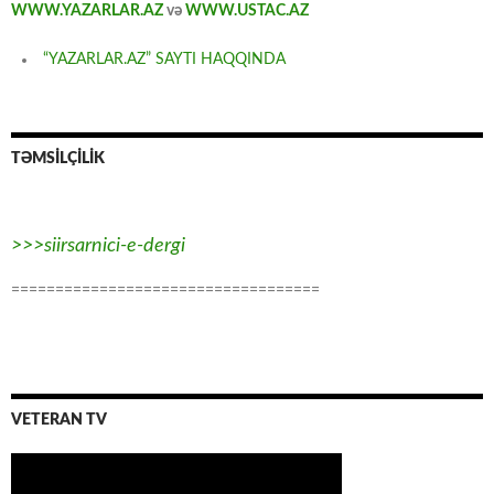
WWW.YAZARLAR.AZ
və
WWW.USTAC.AZ
“YAZARLAR.AZ” SAYTI HAQQINDA
TƏMSİLÇİLİK
>>>siirsarnici-e-dergi
===================================
VETERAN TV