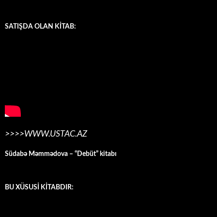
SATIŞDA OLAN KİTAB:
>>>>WWW.USTAC.AZ
Südabə Məmmədova – “Debüt” kitabı
BU XÜSUSİ KİTABDIR: