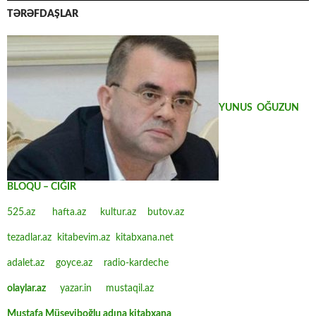
TƏRƏFDAŞLAR
YUNUS OĞUZUN
BLOQU – CIĞIR
525.az
hafta.az
kultur.az
butov.az
tezadlar.az
kitabevim.az
kitabxana.net
adalet.az
goyce.az
radio-kardeche
olaylar.az
yazar.in
mustaqil.az
Mustafa Müseyiboğlu adına kitabxana