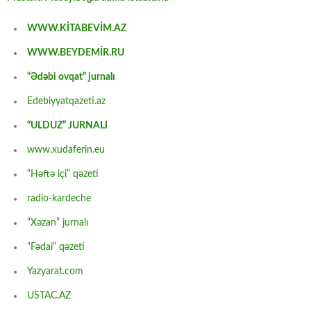
WWW.KİTABEVİM.AZ
WWW.BEYDEMİR.RU
“Ədəbi ovqat” jurnalı
Edebiyyatqazeti.az
“ULDUZ” JURNALI
www.xudaferin.eu
“Həftə içi” qəzeti
radio-kardeche
“Xəzan” jurnalı
“Fədai” qəzeti
Yazyarat.com
USTAC.AZ