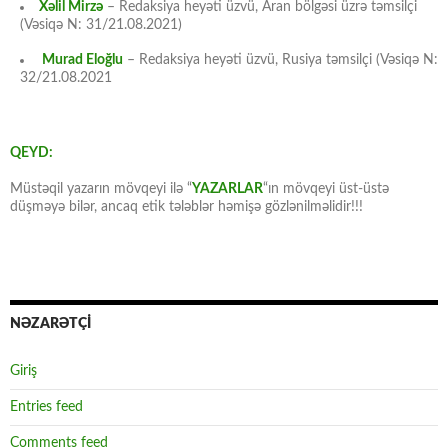
Xəlil Mirzə
– Redaksiya heyəti üzvü, Aran bölgəsi üzrə təmsilçi
(Vəsiqə N: 31/21.08.2021)
Murad Eloğlu
– Redaksiya heyəti üzvü, Rusiya təmsilçi (Vəsiqə N:
32/21.08.2021
QEYD:
Müstəqil yazarın mövqeyi ilə “
YAZARLAR
“ın mövqeyi üst-üstə
düşməyə bilər, ancaq etik tələblər həmişə gözlənilməlidir!!!
NƏZARƏTÇİ
Giriş
Entries feed
Comments feed