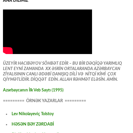
ANA DİLİMİZ
ÜZEYİR HACIBƏYOV SÖHBƏT EDİR – BU BİR DƏQİQƏ YARIMLIQ
LENT EYNİ ZAMANDA XX ƏSRİN ORTALARANDA AZƏRBAYCAN
ZİYALISININ CANLI ƏDƏBİ DANIŞIQ DİLİ VƏ NİTQİ KİMİ ÇOX
QİYMƏTLİDİR. DİQQƏT EDİN. ALLAH RƏHMƏT ELƏSİN. AMİN.
Azərbaycanın İlk Veb Saytı (1995)
========= ÖRNƏK YAZARLAR =========
Lev Nikolayeviç Tolstoy
HƏSƏN BƏY ZƏRDABİ