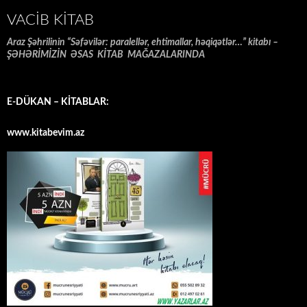
VACIB KITAB
Araz Şəhrilinin “Səfəvilər: paralellər, ehtimallar, həqiqətlər…” kitabı –
ŞƏHƏRİMİZİN ƏSAS KİTAB MAĞAZALARINDA
E-DÜKAN – KİTABLAR:
www.kitabevim.az