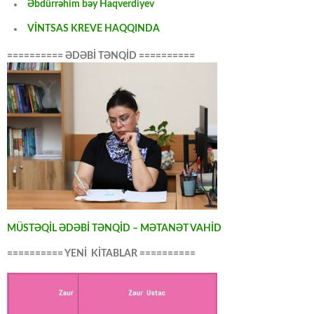
Əbdürrəhim bəy Haqverdiyev
VİNTSAS KREVE HAQQINDA
========== ƏDƏBİ TƏNQİD ==========
MÜSTƏQİL ƏDƏBİ TƏNQİD – MƏTANƏT VAHİD
========== YENİ KİTABLAR ==========