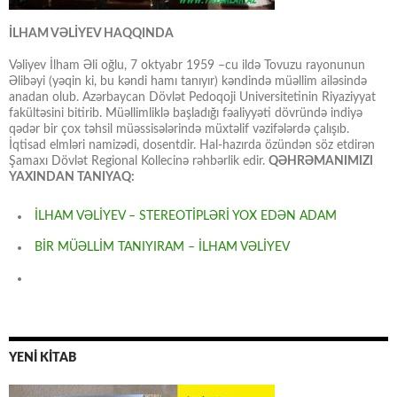
İLHAM VƏLİYEV HAQQINDA
Vəliyev İlham Əli oğlu, 7 oktyabr 1959 –cu ildə Tovuzu rayonunun
Əlibəyi (yəqin ki, bu kəndi hamı tanıyır) kəndində müəllim ailəsində
anadan olub. Azərbaycan Dövlət Pedoqoji Universitetinin Riyaziyyat
fakültəsini bitirib. Müəllimliklə başladığı fəaliyyəti dövründə indiyə
qədər bir çox təhsil müəssisələrində müxtəlif vəzifələrdə çalışıb.
İqtisad elmləri namizədi, dosentdir. Hal-hazırda özündən söz etdirən
Şamaxı Dövlət Regional Kollecinə rəhbərlik edir.
QƏHRƏMANIMIZI
YAXINDAN TANIYAQ:
İLHAM VƏLİYEV – STEREOTİPLƏRİ YOX EDƏN ADAM
BİR MÜƏLLİM TANIYIRAM – İLHAM VƏLİYEV
YENİ KİTAB