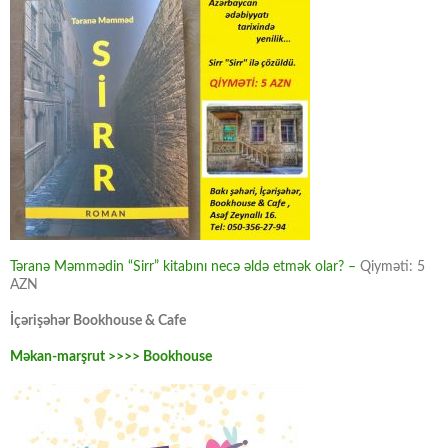
Təranə Məmmədin “Sirr” kitabını necə əldə etmək olar? –
Qiyməti: 5
AZN
İçərişəhər Bookhouse & Cafe
Məkan-marşrut >>>> Bookhouse