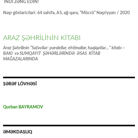
İNDİ ZƏNG EDİN!
Nəşr göstəriciləri: 64 səhifə, A5, ağ-qara, “Mücrü” Nəşriyyatı / 2020
ARAZ ŞƏHRİLİNİN KİTABI
Araz Şəhrilinin “Səfəvilər: paralellər, ehtimallar, həqiqətlər…” kitabı –
BAKI və SUMQAYIT ŞƏHƏRLƏRİNDƏ ƏSAS KİTAB
MAĞAZALARINDA
ŞƏRƏF LÖVHƏSİ
Qurban BAYRAMOV
ƏMƏKDAŞLIQ