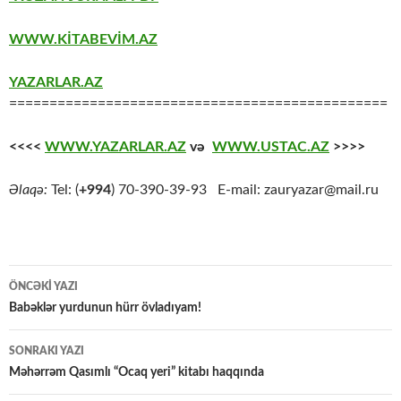
WWW.KİTABEVİM.AZ
YAZARLAR.AZ
===============================================
<<<<
WWW.YAZARLAR.AZ
və
WWW.USTAC.AZ
>>>>
Əlaqə:
Tel: (
+994
) 70-390-39-93 E-mail: zauryazar@mail.ru
Yazılar
ÖNCƏKI YAZI
üzrə
Babəklər yurdunun hürr övladıyam!
naviqasiya
SONRAKI YAZI
Məhərrəm Qasımlı “Ocaq yeri” kitabı haqqında