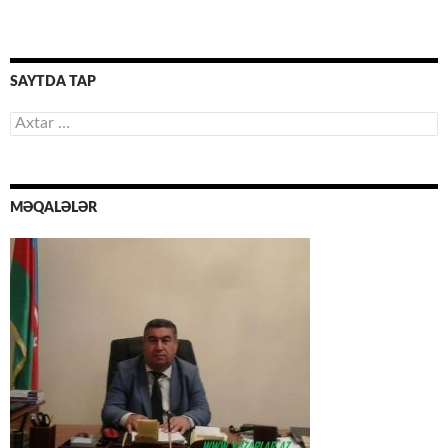
SAYTDA TAP
Axtarış:
MƏQALƏLƏR