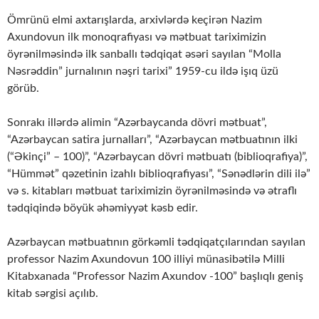
Ömrünü elmi axtarışlarda, arxivlərdə keçirən Nazim
Axundovun ilk monoqrafiyası və mətbuat tariximizin
öyrənilməsində ilk sanballı tədqiqat əsəri sayılan “Molla
Nəsrəddin” jurnalının nəşri tarixi” 1959-cu ildə işıq üzü
görüb.
Sonrakı illərdə alimin “Azərbaycanda dövri mətbuat”,
“Azərbaycan satira jurnalları”, “Azərbaycan mətbuatının ilki
(“Əkinçi” – 100)”, “Azərbaycan dövri mətbuatı (biblioqrafiya)”,
“Hümmət” qəzetinin izahlı biblioqrafiyası”, “Sənədlərin dili ilə”
və s. kitabları mətbuat tariximizin öyrənilməsində və ətraflı
tədqiqində böyük əhəmiyyət kəsb edir.
Azərbaycan mətbuatının görkəmli tədqiqatçılarından sayılan
professor Nazim Axundovun 100 illiyi münasibətilə Milli
Kitabxanada “Professor Nazim Axundоv -100” başlıqlı geniş
kitab sərgisi açılıb.