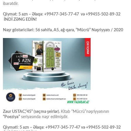
ibarətdir.
Qiymət: 5 azn – Əlaqə: +99477-345-77-47 və +99455-502-89-32
İNDİ ZƏNG EDİN!
Nəşr göstəriciləri: 56 səhifə, A5, ağ-qara, “Mücrü” Nəşriyyatı / 2020
Zaur USTAC,“45” (seçmə şeirlər).
Kitab “Mücrü”nəşriyyatının
“Poeziya”
seriyasında nəşr edilmişdir.
Qiyməti: 5 azn – Əlaqə: +99477-345-77-47 və +99455-502-89-32