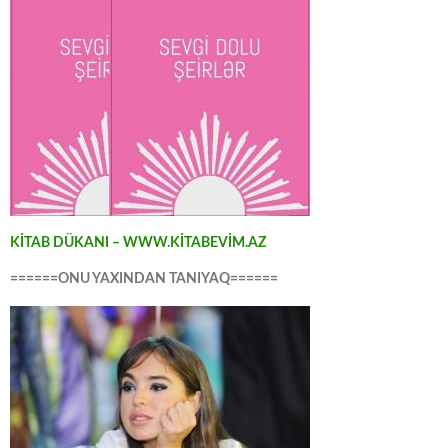
KİTAB DÜKANI – WWW.KİTABEVİM.AZ
======ONU YAXINDAN TANIYAQ======