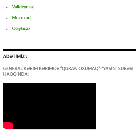
Valideyn.az
Mucru.art
Olaylar.az
ADƏTİMİZ :
GENERAL KƏRİM KƏRİMOV “QURAN OXUMAQ”-“YASİN” SURƏSİ
HAQQINDA: