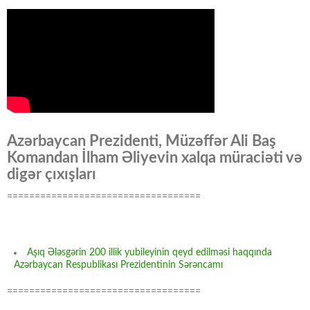
Azərbaycan Prezidenti, Müzəffər Ali Baş
Komandan İlham Əliyevin xalqa müraciəti və
digər çıxışları
===================================
Aşıq Ələsgərin 200 illik yubileyinin qeyd edilməsi haqqında
Azərbaycan Respublikası Prezidentinin Sərəncamı
===================================