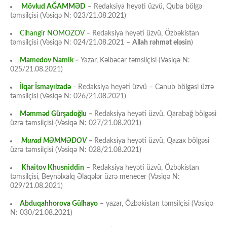
Mövlud AĞAMMƏD
– Redaksiya heyəti üzvü, Quba bölgə
təmsilçisi (Vəsiqə N: 023/21.08.2021)
Cihangir NOMOZOV
– Redaksiya heyəti üzvü, Özbəkistan
təmsilçisi (Vəsiqə N: 024/21.08.2021 –
Allah rəhmət eləsin
)
Mamedov Namik
–
Yazar, Kəlbəcər təmsilçisi (Vəsiqə N:
025/21.08.2021)
İlqar İsmayılzadə
–
Redaksiya heyəti üzvü – Cənub bölgəsi üzrə
təmsilçisi (Vəsiqə N: 026/21.08.2021)
Məmməd Gürşadoğlu
–
Redaksiya heyəti üzvü, Qarabağ bölgəsi
üzrə təmsilçisi (Vəsiqə N: 027/21.08.2021)
Murad MƏMMƏDOV
–
Redaksiya heyəti üzvü, Qazax bölgəsi
üzrə təmsilçisi (Vəsiqə N: 028/21.08.2021)
Khaitov Khusniddin
– Redaksiya heyəti üzvü, Özbəkistan
təmsilçisi, Beynəlxalq Əlaqələr üzrə menecer (Vəsiqə N:
029/21.08.2021)
Abduqahhorova Gülhayo
– yazar, Özbəkistan təmsilçisi (Vəsiqə
N: 030/21.08.2021)