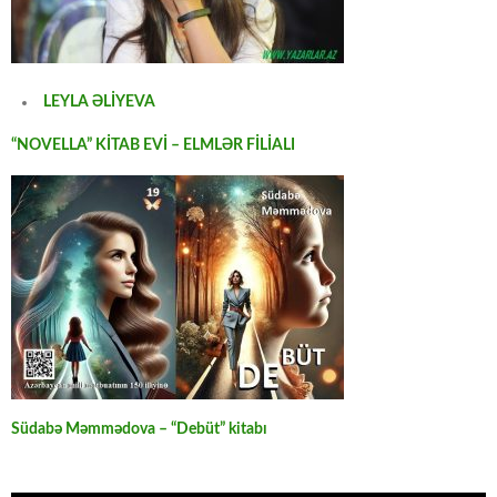
LEYLA ƏLİYEVA
“NOVELLA” KİTAB EVİ – ELMLƏR FİLİALI
Südabə Məmmədova – “Debüt” kitabı