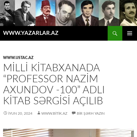
Axtar
WWW.YAZARLAR.AZ
MÜHTƏVIYYATA
ƏSAS
KEÇ
MENYU
WWW.USTAC.AZ
MILLI KITABXANADA
“PROFESSOR NAZIM
AXUNDОV -100” ADLI
KITAB SƏRGISI AÇILIB
İYUN 20, 2024
WWW.BITIK.AZ
BIR ŞƏRH YAZIN