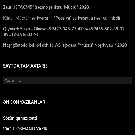
Zaur USTAC,“45” (seçmə şeirlər), “Mücrü”, 2020.
Kitab “Mücrü”nəşriyyatının
“Poeziya”
seriyasında nəşr edilmişdir.
Qiyməti: 5 azn – Əlaqə: +99477-345-77-47 və +99455-502-89-32
İNDİ ZƏNG EDİN!
Nəşr göstəriciləri: 64 səhifə, A5, ağ-qara, “Mücrü” Nəşriyyatı / 2020
SAYTDA TAM AXTARIŞ
Axtarış:
ƏN SON YAZILANLAR
Sözün qırmızı xətti
VAQİF OSMANLI YAZIR