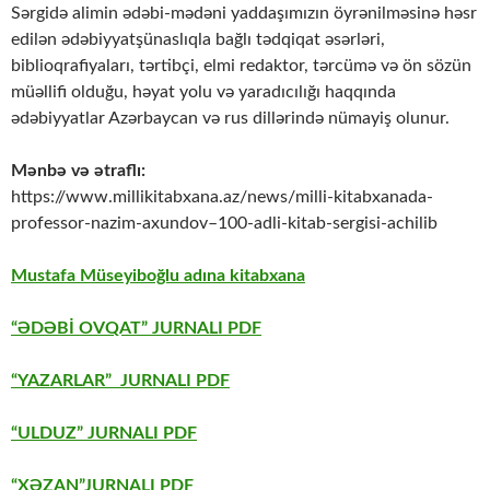
Sərgidə alimin ədəbi-mədəni yaddaşımızın öyrənilməsinə həsr
edilən ədəbiyyatşünaslıqla bağlı tədqiqat əsərləri,
biblioqrafiyaları, tərtibçi, elmi redaktor, tərcümə və ön sözün
müəllifi olduğu, həyat yolu və yaradıcılığı haqqında
ədəbiyyatlar Azərbaycan və rus dillərində nümayiş olunur.
Mənbə və ətraflı:
https://www.millikitabxana.az/news/milli-kitabxanada-
professor-nazim-axundov–100-adli-kitab-sergisi-achilib
Mustafa Müseyiboğlu adına kitabxana
“ƏDƏBİ OVQAT” JURNALI PDF
“YAZARLAR” JURNALI PDF
“ULDUZ” JURNALI PDF
“XƏZAN”JURNALI PDF