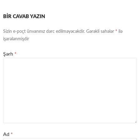
BIR CAVAB YAZIN
Sizin e-poçt ünvanınız dərc edilməyəcəkdir.
Gərəkli sahələr
*
ilə
işarələnmişdir
Şərh
*
Ad
*