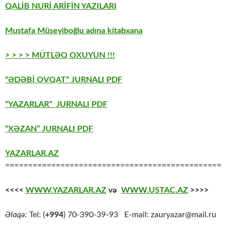
QALİB NURİ ARİFİN YAZILARI
Mustafa Müseyiboğlu adına kitabxana
> > > > MÜTLƏQ OXUYUN !!!
“ƏDƏBİ OVQAT” JURNALI PDF
“YAZARLAR” JURNALI PDF
“XƏZAN” JURNALI PDF
YAZARLAR.AZ
===============================================
<<<<
WWW.YAZARLAR.AZ
və
WWW.USTAC.AZ
>>>>
Əlaqə:
Tel: (
+994
) 70-390-39-93 E-mail: zauryazar@mail.ru