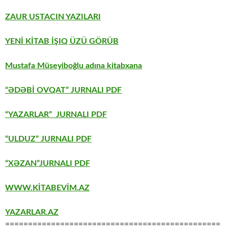
ZAUR USTACIN YAZILARI
YENİ KİTAB İŞIQ ÜZÜ GÖRÜB
Mustafa Müseyiboğlu adına kitabxana
“ƏDƏBİ OVQAT” JURNALI PDF
“YAZARLAR” JURNALI PDF
“ULDUZ” JURNALI PDF
“XƏZAN”JURNALI PDF
WWW.KİTABEVİM.AZ
YAZARLAR.AZ
===============================================