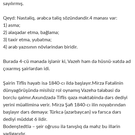
sayılırmış.
Qeyd: Nəstəliq, ərəbcə təliq sözündəndir.4 mənası var:
1) asma;
2) əlaqədar etmə, bağlama;
3) təxir etmə, yubatma;
4) ərəb yazısının növlərindən biridir.
Burada 4-cü mənada işlənir ki, Vazeh həm də hüsnü-xətdə ad
çıxarmış şairlərdən idi.
Şairin Tiflis həyatı isə 1840-cı ildə başlayır.Mirzə Fətəlinin
dünyagörüşündə misilsiz rol oynamış Vazehə tələbəsi də
borclu qalmır.Axundzadə Tiflis qəza məktəbində dərs dediyi
yerini müəlliminə verir. Mirzə Şəfi 1840-cı ilin noyabrından
başlayır dərs deməyə: Türkcə (azərbaycan) və farsca dərs
dediyi müddət 6 ildir.
Bodenştedtlə – şeir oğrusu ilə tanışlıq da məhz bu illərin
yadigarıdır.