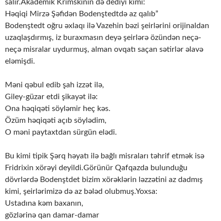
salır.Akademik Krımskinin də dediyi kimi:
Həqiqi Mirzə Şəfidən Bodenştedtdə az qalıb”
Bodenştedt oğru əxlaqı ilə Vazehin bəzi şeirlərini orijinaldan
uzaqlaşdırmış, iz buraxmasın deyə şeirlərə özündən neçə-
neçə misralar uydurmuş, alman ovqatı saçan sətirlər əlavə
eləmişdi.
Məni qəbul edib şah izzət ilə,
Giley-güzar etdi şikayət ilə:
Ona həqiqəti söyləmir heç kəs.
Özüm həqiqəti açıb söylədim,
O məni paytaxtdan sürgün elədi.
Bu kimi tipik Şərq həyatı ilə bağlı misraları təhrif etmək isə
Fridrixin xörəyi deyildi.Görünür Qafqazda bulunduğu
dövrlərdə Bodenştdet bizim xörəklərin ləzzətini az dadmış
kimi, şeirlərimizə də az bələd olubmuş.Yoxsa:
Ustadına kəm baxanın,
gözlərinə qan damar-damar