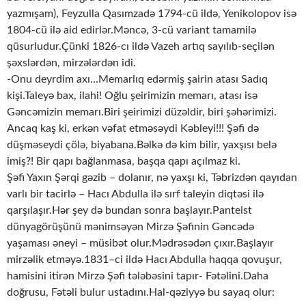
yazmışam), Feyzulla Qasımzadə 1794-cü ildə, Yenikolopov isə
1804-cü ilə aid edirlər.Məncə, 3-cü variant tamamilə
qüsurludur.Çünki 1826-cı ildə Vazeh artıq sayılıb-seçilən
şəxslərdən, mirzələrdən idi.
-Onu deyrdim axı…Memarlıq edərmiş şairin atası Sadıq
kişi.Taleyə bax, ilahi! Oğlu şeirimizin memarı, atası isə
Gəncəmizin memarı.Biri şeirimizi düzəldir, biri şəhərimizi.
Ancaq kaş ki, erkən vəfat etməsəydi Kəbleyi!!! Şəfi də
düşməseydi çölə, biyabana.Bəlkə də kim bilir, yaxşısı belə
imiş?! Bir qapı bağlanmasa, başqa qapı açılmaz ki.
Şəfi Yaxın Şərqi gəzib – dolanır, nə yaxşı ki, Təbrizdən qayıdan
varlı bir tacirlə – Hacı Abdulla ilə sırf taleyin diqtəsi ilə
qarşılaşır.Hər şey də bundan sonra başlayır.Panteist
dünyagörüşünü mənimsəyən Mirzə Şəfinin Gəncədə
yaşaması əneyi – müsibət olur.Mədrəsədən çıxır.Başlayır
mirzəlik etməyə.1831–ci ildə Hacı Abdulla haqqa qovuşur,
hamisini itirən Mirzə Şəfi tələbəsini tapır- Fətəlini.Daha
doğrusu, Fətəli bulur ustadını.Hal-qəziyyə bu sayaq olur: