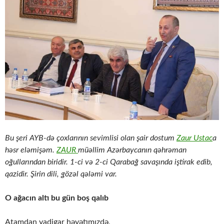
Bu şeri AYB-də çoxlarının sevimlisi olan şair dostum
Zaur Ustac
a
həsr eləmişəm.
ZAUR
müəllim Azərbaycanın qəhrəman
oğullarından biridir. 1-ci və 2-ci Qarabağ savaşında iştirak edib,
qazidir. Şirin dili, gözəl qələmi var.
O ağacın altı bu gün boş qalıb
Atamdan yadigar həyətımızdə,