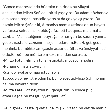
“Gəncə mədrəsəsində hücrələrin birində bu vilayət
əhalisindən Mirzə Şəfi adlı birisi yaşayırdı.Bu adam növbənöv
elmlərdən başqa, nəstəliq yazısını da çox yaxşı yazırdı.Bu
həmin Mirzə Şəfidir ki, Almaniya məmləkətində onun həyatı
və farsca şeirdə malik olduğu fəziləti haqqında məlumatlar
yazıblar.Mən atalığımın buyruğu ilə hər gün bu şəxsin yanına
gedər, nəstəliq yazısının məşqini edərdim.Beləki, get-gedə
mənimlə bu möhtərəm şəxsin arasında ülfət və ünsiyyət hasil
oldu.Bir gün bu möhtərəm şəxs məndən soruşdu:
-Mirzə Fətəli, elmləri təhsil etməkdə məqsədin nədir?
-Ruhani olmaq istəyirəm.
-Sən də riyakar olmaq istəyirsən?
Təəccüb və heyrət elədim ki, bu nə sözdür.Mirzə Şəfi mənim
halıma baxaraq dedi:
-Mirzə Fətəli, öz həyatını bu qaragüruhun içində puç
etmə.Başqa bir məşğuliyyət qəbul et”.
Gəlin görək, nəstəliq yazısı nə imiş ki, Vazeh bu yazıda mahir