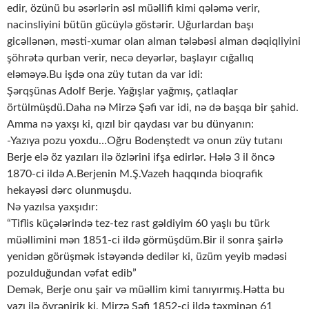
edir, özünü bu əsərlərin əsl müəllifi kimi qələmə verir,
nacinsliyini bütün gücüylə göstərir. Uğurlardan başı
gicəllənən, məsti-xumar olan alman tələbəsi alman dəqiqliyini
şöhrətə qurban verir, necə deyərlər, başlayır cığallıq
eləməyə.Bu işdə ona züy tutan da var idi:
Şərqşünas Adolf Berje. Yağışlar yağmış, çatlaqlar
örtülmüşdü.Daha nə Mirzə Şəfi var idi, nə də başqa bir şahid.
Amma nə yaxşı ki, qızıl bir qaydası var bu dünyanın:
-Yazıya pozu yoxdu…Oğru Bodenştedt və onun züy tutanı
Berje elə öz yazıları ilə özlərini ifşa edirlər. Hələ 3 il öncə
1870-ci ildə A.Berjenin M.Ş.Vazeh haqqında bioqrafik
hekayəsi dərc olunmuşdu.
Nə yazılsa yaxşıdır:
“Tiflis küçələrində tez-tez rast gəldiyim 60 yaşlı bu türk
müəllimini mən 1851-ci ildə görmüşdüm.Bir il sonra şairlə
yenidən görüşmək istəyəndə dedilər ki, üzüm yeyib mədəsi
pozulduğundan vəfat edib”
Demək, Berje onu şair və müəllim kimi tanıyırmış.Hətta bu
yazı ilə öyrənirik ki, Mirzə Şəfi 1852-ci ildə təxminən 61