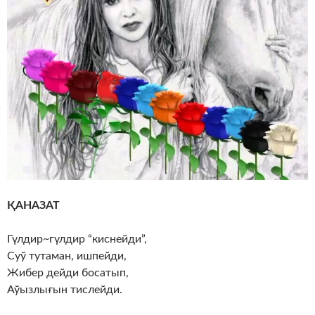
ҚАНАЗАТ
Гүлдир~гүлдир “киснейди”,
Суў тутаман, ишпейди,
Жибер дейди босатып,
Аўызлығын тислейди.