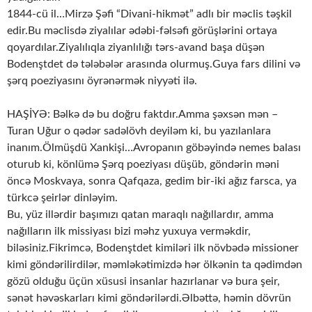
1844-cü il…Mirzə Şəfi “Divani-hikmət” adlı bir məclis təşkil
edir.Bu məclisdə ziyalılar ədəbi-fəlsəfi görüşlərini ortaya
qoyardılar.Ziyalılıqla ziyanlılığı tərs-avand başa düşən
Bodenştdet də tələbələr arasında olurmuş.Guya fars dilini və
şərq poeziyasını öyrənərmək niyyəti ilə.
HAŞİYƏ: Bəlkə də bu doğru faktdır.Amma şəxsən mən –
Turan Uğur o qədər sadəlövh deyiləm ki, bu yazılanlara
inanım.Ölmüşdü Xankişi…Avropanın göbəyində nemes balası
oturub ki, könlümə Şərq poeziyası düşüb, göndərin məni
öncə Moskvaya, sonra Qafqaza, gedim bir-iki ağız farsca, ya
türkcə şeirlər dinləyim.
Bu, yüz illərdir başımızı qatan maraqlı nağıllardır, amma
nağılların ilk missiyası bizi məhz yuxuya verməkdir,
biləsiniz.Fikrimcə, Bodenştdet kimiləri ilk növbədə missioner
kimi göndərilirdilər, məmləkətimizdə hər ölkənin ta qədimdən
gözü olduğu üçün xüsusi insanlar hazırlanar və bura şeir,
sənət həvəskarları kimi göndərilərdi.Əlbəttə, həmin dövrün