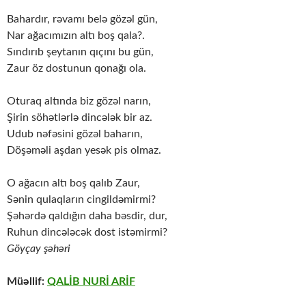
Bahardır, rəvamı belə gözəl gün,
Nar ağacımızın altı boş qala?.
Sındırıb şeytanın qıçını bu gün,
Zaur öz dostunun qonağı ola.
Oturaq altında biz gözəl narın,
Şirin söhətlərlə dincələk bir az.
Udub nəfəsini gözəl baharın,
Döşəməli aşdan yesək pis olmaz.
O ağacın altı boş qalıb Zaur,
Sənin qulaqların cingildəmirmi?
Şəhərdə qaldığın daha bəsdir, dur,
Ruhun dincələcək dost istəmirmi?
Göyçay şəhəri
Müəllif:
QALİB NURİ ARİF