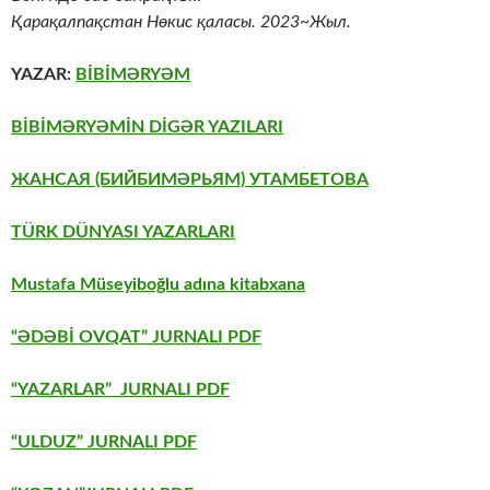
Қарақалпақстан Нөкис қаласы. 2023~Жыл.
YAZAR:
BİBİMƏRYƏM
BİBİMƏRYƏMİN DİGƏR YAZILARI
ЖАНСАЯ (БИЙБИМӘРЬЯМ) УТАМБЕТОВА
TÜRK DÜNYASI YAZARLARI
Mustafa Müseyiboğlu adına kitabxana
“ƏDƏBİ OVQAT” JURNALI PDF
“YAZARLAR” JURNALI PDF
“ULDUZ” JURNALI PDF