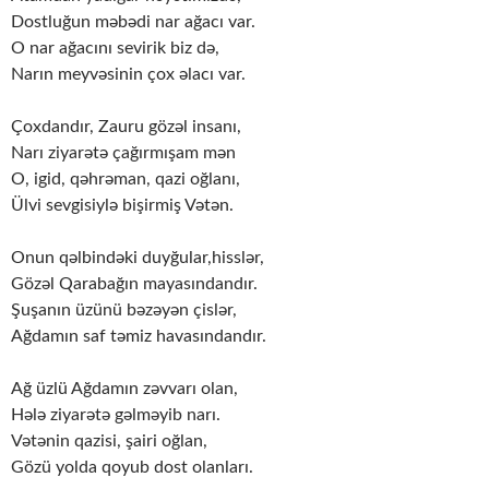
Dostluğun məbədi nar ağacı var.
O nar ağacını sevirik biz də,
Narın meyvəsinin çox əlacı var.
Çoxdandır, Zauru gözəl insanı,
Narı ziyarətə çağırmışam mən
O, igid, qəhrəman, qazi oğlanı,
Ülvi sevgisiylə bişirmiş Vətən.
Onun qəlbindəki duyğular,hisslər,
Gözəl Qarabağın mayasındandır.
Şuşanın üzünü bəzəyən çislər,
Ağdamın saf təmiz havasındandır.
Ağ üzlü Ağdamın zəvvarı olan,
Hələ ziyarətə gəlməyib narı.
Vətənin qazisi, şairi oğlan,
Gözü yolda qoyub dost olanları.