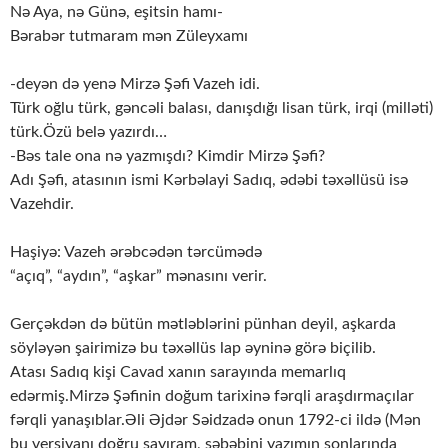
Nə Aya, nə Günə, eşitsin hamı-
Bərabər tutmaram mən Züleyxamı
-deyən də yenə Mirzə Şəfi Vazeh idi.
Türk oğlu türk, gəncəli balası, danışdığı lisan türk, irqi (milləti)
türk.Özü belə yazırdı…
-Bəs tale ona nə yazmışdı? Kimdir Mirzə Şəfi?
Adı Şəfi, atasının ismi Kərbəlayi Sadıq, ədəbi təxəllüsü isə
Vazehdir.
Haşiyə: Vazeh ərəbcədən tərcümədə
“açıq”, “aydın”, “aşkar” mənasını verir.
Gerçəkdən də bütün mətləblərini pünhan deyil, aşkarda
söyləyən şairimizə bu təxəllüs lap əyninə görə biçilib.
Atası Sadıq kişi Cavad xanın sarayında memarlıq
edərmiş.Mirzə Şəfinin doğum tarixinə fərqli araşdırmaçılar
fərqli yanaşıblar.Əli Əjdər Səidzadə onun 1792-ci ildə (Mən
bu versiyanı doğru sayıram, səbəbini yazımın sonlarında