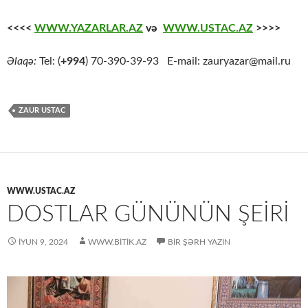
<<<<
WWW.YAZARLAR.AZ
və
WWW.USTAC.AZ
>>>>
Əlaqə:
Tel: (
+994
) 70-390-39-93 E-mail: zauryazar@mail.ru
ZAUR USTAC
WWW.USTAC.AZ
DOSTLAR GÜNÜNÜN ŞEIRI
İYUN 9, 2024
WWW.BITIK.AZ
BIR ŞƏRH YAZIN