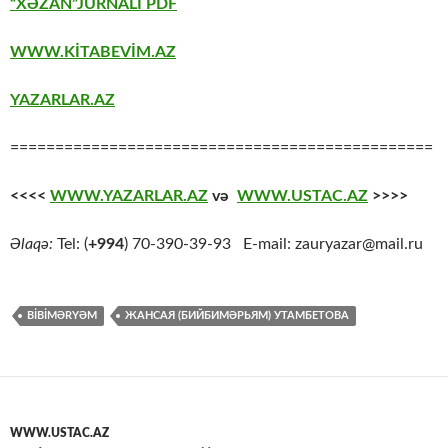
“XƏZAN”JURNALI PDF
WWW.KİTABEVİM.AZ
YAZARLAR.AZ
===============================================
<<<<
WWW.YAZARLAR.AZ
və
WWW.USTAC.AZ
>>>>
Əlaqə:
Tel: (
+994
) 70-390-39-93 E-mail: zauryazar@mail.ru
BİBİMƏRYƏM
ЖАНСАЯ (БИЙБИМӘРЬЯМ) УТАМБЕТОВА
WWW.USTAC.AZ