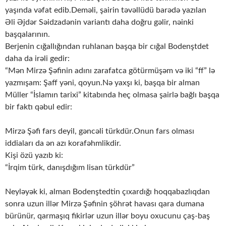
yaşında vəfat edib.Deməli, şairin təvəllüdü barədə yazılan
Əli Əjdər Səidzadənin variantı daha doğru gəlir, nəinki
başqalarının.
Berjenin cığallığından ruhlanan başqa bir cığal Bodenştdet
daha da irəli gedir:
“Mən Mirzə Şəfinin adını zarafatca götürmüşəm və iki “ff” lə
yazmışam: Şaff yəni, qoyun.Nə yaxşı ki, başqa bir alman
Müller “İslamın tarixi” kitabında heç olmasa şairlə bağlı başqa
bir faktı qəbul edir:
Mirzə Şəfi fars deyil, gəncəli türkdür.Onun fars olması
iddiaları da ən azı korafəhmlikdir.
Kişi özü yazıb ki:
“İrqim türk, danışdığım lisan türkdür”
Neyləyək ki, alman Bodenştedtin çıxardığı hoqqabazlıqdan
sonra uzun illər Mirzə Şəfinin şöhrət havası qara dumana
bürünür, qarmaşıq fikirlər uzun illər boyu oxucunu çaş-baş