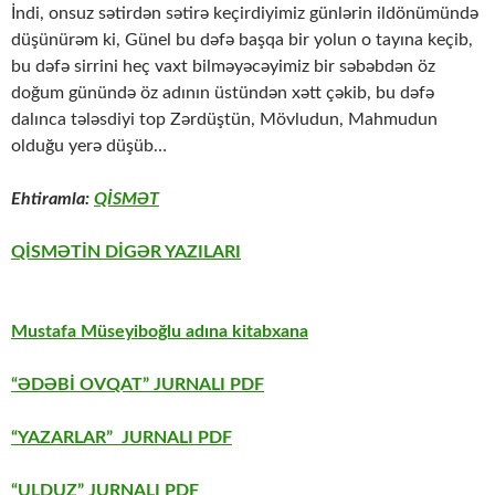
İndi, onsuz sətirdən sətirə keçirdiyimiz günlərin ildönümündə
düşünürəm ki, Günel bu dəfə başqa bir yolun o tayına keçib,
bu dəfə sirrini heç vaxt bilməyəcəyimiz bir səbəbdən öz
doğum günündə öz adının üstündən xətt çəkib, bu dəfə
dalınca tələsdiyi top Zərdüştün, Mövludun, Mahmudun
olduğu yerə düşüb…
Ehtiramla:
QİSMƏT
QİSMƏTİN DİGƏR YAZILARI
Mustafa Müseyiboğlu adına kitabxana
“ƏDƏBİ OVQAT” JURNALI PDF
“YAZARLAR” JURNALI PDF
“ULDUZ” JURNALI PDF