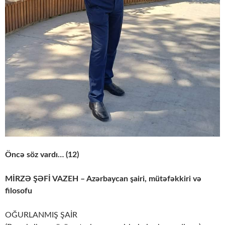
Öncə söz vardı… (12)
MİRZƏ ŞƏFİ VAZEH – Azərbaycan şairi, mütəfəkkiri və
filosofu
OĞURLANMIŞ ŞAİR