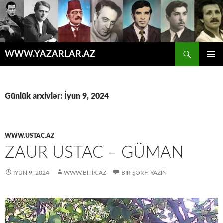
Axtar
WWW.YAZARLAR.AZ
MÜHTƏVIYYATA
ƏSAS
KEÇ
MENYU
Günlük arxivlər: İyun 9, 2024
WWW.USTAC.AZ
ZAUR USTAC – GÜMAN
İYUN 9, 2024
WWW.BITIK.AZ
BIR ŞƏRH YAZIN