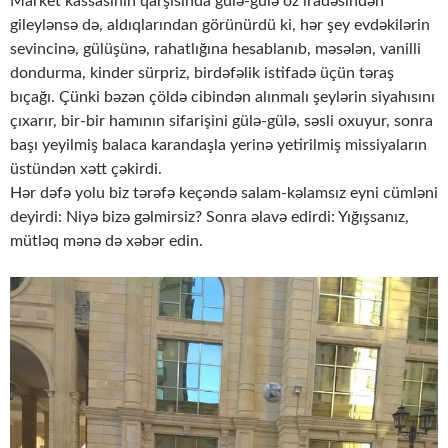
Market kassasının qarşısında gülə-gülə öz iradəsindən
gileylənsə də, aldıqlarından görünürdü ki, hər şey evdəkilərin
sevincinə, gülüşünə, rahatlığına hesablanıb, məsələn, vanilli
dondurma, kinder sürpriz, birdəfəlik istifadə üçün təraş
bıçağı. Çünki bəzən çöldə cibindən alınmalı şeylərin siyahısını
çıxarır, bir-bir hamının sifarişini gülə-gülə, səsli oxuyur, sonra
başı yeyilmiş balaca karandaşla yerinə yetirilmiş missiyaların
üstündən xətt çəkirdi.
Hər dəfə yolu biz tərəfə keçəndə salam-kəlamsız eyni cümləni
deyirdi: Niyə bizə gəlmirsiz? Sonra əlavə edirdi: Yığışsanız,
mütləq mənə də xəbər edin.