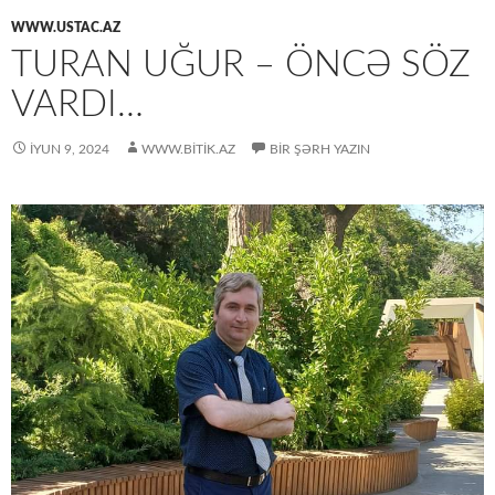
WWW.USTAC.AZ
TURAN UĞUR – ÖNCƏ SÖZ
VARDI…
İYUN 9, 2024
WWW.BITIK.AZ
BIR ŞƏRH YAZIN