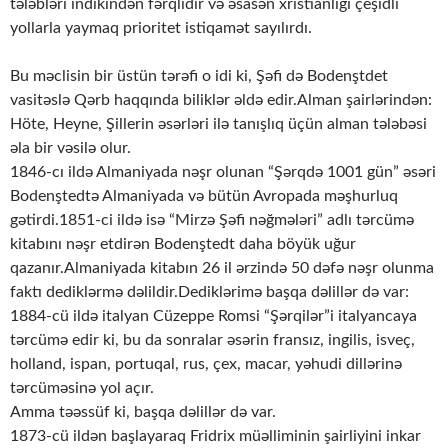
tələbləri indikindən fərqlidir və əsasən xristianlığı çeşidli
yollarla yaymaq prioritet istiqamət sayılırdı.
Bu məclisin bir üstün tərəfi o idi ki, Şəfi də Bodenştdet
vasitəslə Qərb haqqında biliklər əldə edir.Alman şairlərindən:
Höte, Heyne, Şillerin əsərləri ilə tanışlıq üçün alman tələbəsi
əla bir vəsilə olur.
1846-cı ildə Almaniyada nəşr olunan “Şərqdə 1001 gün” əsəri
Bodenştedtə Almaniyada və bütün Avropada məşhurluq
gətirdi.1851-ci ildə isə “Mirzə Şəfi nəğmələri” adlı tərcümə
kitabını nəşr etdirən Bodenştedt daha böyük uğur
qazanır.Almaniyada kitabın 26 il ərzində 50 dəfə nəşr olunma
faktı dediklərmə dəlildir.Dediklərimə başqa dəlillər də var:
1884-cü ildə italyan Cüzeppe Romsi “Şərqilər”i italyancaya
tərcümə edir ki, bu da sonralar əsərin fransız, ingilis, isveç,
holland, ispan, portuqal, rus, çex, macar, yəhudi dillərinə
tərcüməsinə yol açır.
Amma təəssüf ki, başqa dəlillər də var.
1873-cü ildən başlayaraq Fridrix müəlliminin şairliyini inkar