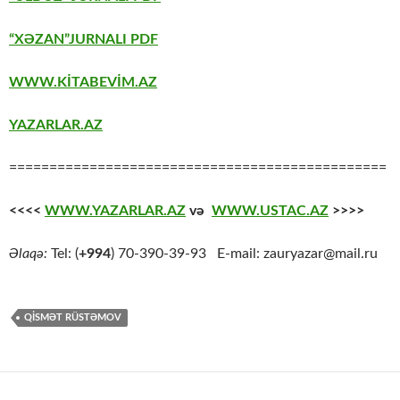
“XƏZAN”JURNALI PDF
WWW.KİTABEVİM.AZ
YAZARLAR.AZ
===============================================
<<<<
WWW.YAZARLAR.AZ
və
WWW.USTAC.AZ
>>>>
Əlaqə:
Tel: (
+994
) 70-390-39-93 E-mail: zauryazar@mail.ru
QISMƏT RÜSTƏMOV