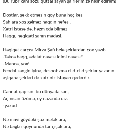
(Bu rubrikanı sözü qutsal sayan şairlərimizə həsr edirəm)
Dostlar, şəkk etməsin qoy buna heç kəs,
Şahlara xoş gəlməz haqqın nəfəsi.
Xətri istəsə də, həzm edə bilməz
Haqqı, həqiqəti şahın mədəsi.
Həqiqət carçısı Mirzə Şəfi belə şeirlərdən çox yazıb.
-Təkcə haqq, ədalət davası idimi davası?
-Məncə, yox!
Feodal zənginliyinə, despotizmə cild-cild şeirlər yazanın
aşiqanə şeirləri də xətriniz istəyən qədərdir.
Cənnət qapısını bu dünyada sən,
Açmısan üzümə, ey nazəndə qız.
-yaxud
Nə mavi göydəki şux mələklərə,
Nə bağlar qoynunda tər çiçəklərə,