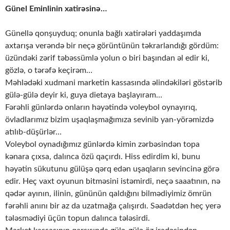
Günel Eminlinin xatirəsinə…
Günellə qonşuyduq; onunla bağlı xatirələri yaddaşımda
axtarışa verəndə bir neçə görüntünün təkrarlandığı gördüm:
üzündəki zərif təbəssümlə yolun o biri başından əl edir ki,
gözlə, o tərəfə keçirəm…
Məhlədəki xudmani marketin kassasında əlindəkiləri göstərib
gülə-gülə deyir ki, guya dietaya başlayıram…
Fərəhli günlərdə onların həyətində voleybol oynayırıq,
övladlarımız bizim uşaqlaşmağımıza sevinib yan-yörəmizdə
atılıb-düşürlər…
Voleybol oynadığımız günlərdə kimin zərbəsindən topa
kənara çıxsa, dalınca özü qaçırdı. Hiss edirdim ki, bunu
həyətin sükutunu gülüşə qərq edən uşaqların sevincinə görə
edir. Heç vaxt oyunun bitməsini istəmirdi, neçə saaatının, nə
qədər ayının, ilinin, gününün qaldığını bilmədiyimiz ömrün
fərəhli anını bir az da uzatmağa çalışırdı. Səadətdən heç yerə
tələsmədiyi üçün topun dalınca tələsirdi.