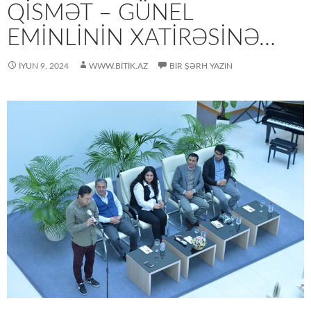
QISMƏT – GÜNEL
EMINLININ XATIRƏSINƏ…
İYUN 9, 2024
WWW.BITIK.AZ
BIR ŞƏRH YAZIN