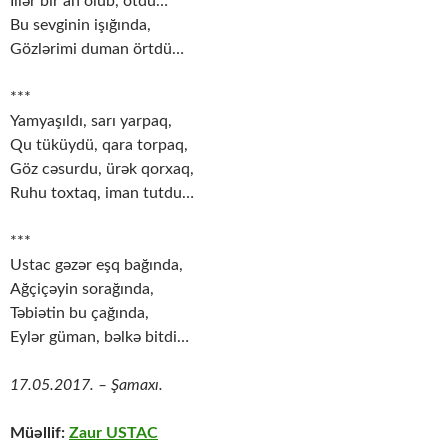
İllər bir an olub, ötdü…
Bu sevginin işığında,
Gözlərimi duman örtdü…
***
Yamyaşıldı, sarı yarpaq,
Qu tüküydü, qara torpaq,
Göz cəsurdu, ürək qorxaq,
Ruhu toxtaq, iman tutdu…
***
Ustac gəzər eşq bağında,
Ağçiçəyin sorağında,
Təbiətin bu çağında,
Eylər güman, bəlkə bitdi…
17.05.2017. – Şamaxı.
Müəllif:
Zaur USTAC