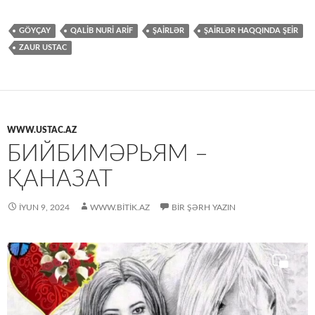
GÖYÇAY
QALİB NURİ ARİF
ŞAİRLƏR
ŞAİRLƏR HAQQINDA ŞEİR
ZAUR USTAC
WWW.USTAC.AZ
БИЙБИМӘРЬЯМ –
ҚАНАЗАТ
İYUN 9, 2024
WWW.BITIK.AZ
BIR ŞƏRH YAZIN