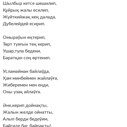
Шылбыр кетсе шешилип,
Қуйрық жалы есилип,
Жүйткийжақ кең далада,
Дүбелейдей есирип.
Омыраўын еңтерип,
Төрт туяғын тең керип,
Ушар,тула бедени,
Баратқан соң өртенип.
Усламайман байлаўда,
Ҳәм минбеймен жайлаўға,
Жиберемен мен енди,
Оны узақ айлаўға.
Әне,керип дойнақты,
Жалын желде ойнатты,
Алып берди бедеўим,
Бәйгиде бас байрақты!.