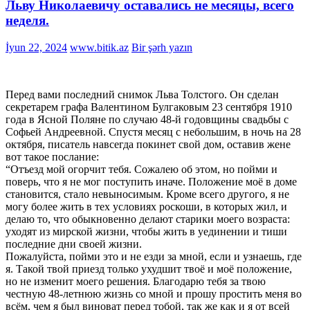
Льву Николаевичу оставались не месяцы, всего
неделя.
İyun 22, 2024
www.bitik.az
Bir şərh yazın
Перед вами последний снимок Льва Толстого. Он сделан
секретарем графа Валентином Булгаковым 23 сентября 1910
года в Ясной Поляне по случаю 48-й годовщины свадьбы с
Софьей Андреевной. Спустя месяц с небольшим, в ночь на 28
октября, писатель навсегда покинет свой дом, оставив жене
вот такое послание:
“Отъезд мой огорчит тебя. Сожалею об этом, но пойми и
поверь, что я не мог поступить иначе. Положение моё в доме
становится, стало невыносимым. Кроме всего другого, я не
могу более жить в тех условиях роскоши, в которых жил, и
делаю то, что обыкновенно делают старики моего возраста:
уходят из мирской жизни, чтобы жить в уединении и тиши
последние дни своей жизни.
Пожалуйста, пойми это и не езди за мной, если и узнаешь, где
я. Такой твой приезд только ухудшит твоё и моё положение,
но не изменит моего решения. Благодарю тебя за твою
честную 48-летнюю жизнь со мной и прошу простить меня во
всём, чем я был виноват перед тобой, так же как и я от всей