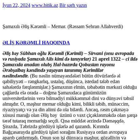
İyun 22, 2024
www.bitik.az
Bir şərh yazın
Şamaxılı Əliş Kərəmli – Memar. (Rəssam Sehran Allahverdi)
ƏLİŞ KƏRƏMLİ HAQQINDA
Əliş bəy Sübhan oğlu Kərəmli (Kərimli) – Sirvani (onu avropada
və rusiyada Şamaxılı Alis kimi də tanıyırlar)
21 aprel 1322
– ci ildə
Şamaxıda anadan olubş Hal-hazırda Qobustan rayonu
Ərəbşalbaş kəndində yaşayan tanınmış Kərimlilər
nəslindəndir.
(Bu nəslin nümayəndələri bütün dövürlərdə əl
qabiliyyəti – rəngkarlıq, ustalıq, düşüncə, istedad tələb edən
sahələrdə fərqlənmişlər.) Şamaxının elmin, təbabətin mərkəzi olduğu
çağlarda elə orada – doğma Şamaxıdaca günümüzün
universitetlərinin verə bilmədiyi mükkəmməl dini və dünyəvi təhsil
almışdır. O, məşhur memar olduğu kimi, bilikli təbib, münəccim,
riyaziyyatçı və ya din alimi də ola bilərdi. Ancaq, rəsm çəkməyə
xüsusi marağı olan Əliş bəy üzünü o vaxt çiçəklənməkdə olan şərqə
tərəf tutaraq memarlığı seçdi. Qısa müddət ərzində Dəməşqdə,
Şirazda, Təbrizdə gördüyü işlərlə ad qazandı. Kırımda
Bağçasarayda gördüyü işləri sorağını Rusiyaya ordan avropaya
aparıb çatdırmışdı. Onun son işi dünyaca məşhur, gözəlliyin və