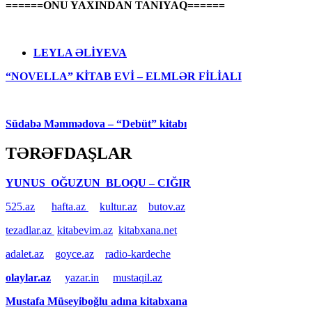
======ONU YAXINDAN TANIYAQ======
LEYLA ƏLİYEVA
“NOVELLA” KİTAB EVİ – ELMLƏR FİLİALI
Südabə Məmmədova – “Debüt” kitabı
TƏRƏFDAŞLAR
YUNUS OĞUZUN BLOQU – CIĞIR
525.az
hafta.az
kultur.az
butov.az
tezadlar.az
kitabevim.az
kitabxana.net
adalet.az
goyce.az
radio-kardeche
olaylar.az
yazar.in
mustaqil.az
Mustafa Müseyiboğlu adına kitabxana