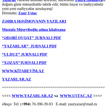
doğum günü münasibətilə təbrik edir, bütün həyat və fəaliyyətində
yeni-yeni nailiyyətlər arzulayırıq!
Hörmətlə:
Zaur Ustac
ZƏHRA HƏŞİMOVANIN YAZILARI
Mustafa Müseyiboğlu adına kitabxana
“ƏDƏBİ OVQAT” JURNALI PDF
“YAZARLAR” JURNALI PDF
“ULDUZ” JURNALI PDF
“XƏZAN”JURNALI PDF
WWW.KİTABEVİM.AZ
YAZARLAR.AZ
===============================================
<<<<
WWW.YAZARLAR.AZ
və
WWW.USTAC.AZ
>>>>
Əlaqə:
Tel: (
+994
) 70-390-39-93 E-mail: zauryazar@mail.ru