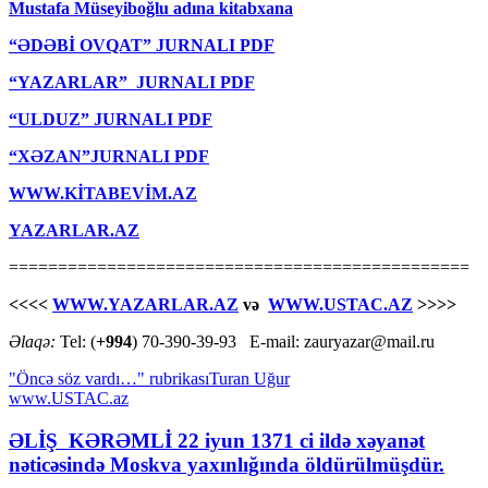
Mustafa Müseyiboğlu adına kitabxana
“ƏDƏBİ OVQAT” JURNALI PDF
“YAZARLAR” JURNALI PDF
“ULDUZ” JURNALI PDF
“XƏZAN”JURNALI PDF
WWW.KİTABEVİM.AZ
YAZARLAR.AZ
===============================================
<<<<
WWW.YAZARLAR.AZ
və
WWW.USTAC.AZ
>>>>
Əlaqə:
Tel: (
+994
) 70-390-39-93 E-mail: zauryazar@mail.ru
"Öncə söz vardı…" rubrikası
Turan Uğur
www.USTAC.az
ƏLİŞ KƏRƏMLİ 22 iyun 1371 ci ildə xəyanət
nəticəsində Moskva yaxınlığında öldürülmüşdür.