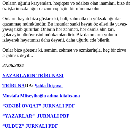
Onların uğurlu karyeraları, həqiqətə və ədalətə olan inamları, bizə də
öz işlərimizdə uğur qazanmaq üçün bir nümunə olur.
Onların həyatı bizə göstərir ki, bəli, zəhmətlə də yüksək uğurlar
qazanmaq mümkündür. Bu insanlar sanki həyatı öz əlləri ilə yavaş-
yavaş tikib qururlar. Onların hər zəhməti, hər damla alın təri,
gələcəyin bünövrəsini möhkəmləndirir. Biz də onların yolunu
izləyərək həyatımızı daha dəyərli, daha uğurlu edə bilərik.
Onlar bizə göstərir ki, səmimi zəhmət və əzmkarlıqla, heç bir zirvə
əlçatmaz deyil!..
21.06.2024
YAZARLARIN TRİBUNASI
TRİBUNA
DA:
Şəhla İbişova
Mustafa Müseyiboğlu adına kitabxana
“ƏDƏBİ OVQAT” JURNALI PDF
“YAZARLAR” JURNALI PDF
“ULDUZ” JURNALI PDF