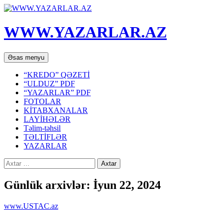
WWW.YAZARLAR.AZ
Axtar
Mühtəviyyata
Əsas menyu
keç
“KREDO” QƏZETİ
“ULDUZ” PDF
“YAZARLAR” PDF
FOTOLAR
KİTABXANALAR
LAYİHƏLƏR
Təlim-təhsil
TƏLTİFLƏR
YAZARLAR
Axtarış:
Günlük arxivlər: İyun 22, 2024
www.USTAC.az