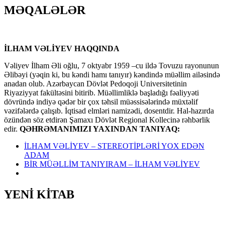
MƏQALƏLƏR
İLHAM VƏLİYEV HAQQINDA
Vəliyev İlham Əli oğlu, 7 oktyabr 1959 –cu ildə Tovuzu rayonunun
Əlibəyi (yəqin ki, bu kəndi hamı tanıyır) kəndində müəllim ailəsində
anadan olub. Azərbaycan Dövlət Pedoqoji Universitetinin
Riyaziyyat fakültəsini bitirib. Müəllimliklə başladığı fəaliyyəti
dövründə indiyə qədər bir çox təhsil müəssisələrində müxtəlif
vəzifələrdə çalışıb. İqtisad elmləri namizədi, dosentdir. Hal-hazırda
özündən söz etdirən Şamaxı Dövlət Regional Kollecinə rəhbərlik
edir.
QƏHRƏMANIMIZI YAXINDAN TANIYAQ:
İLHAM VƏLİYEV – STEREOTİPLƏRİ YOX EDƏN
ADAM
BİR MÜƏLLİM TANIYIRAM – İLHAM VƏLİYEV
YENİ KİTAB