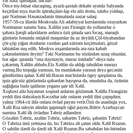
var hələ, qardaşlar, bacılar!
Öncə toy-büsat olacaqmış, ayazlı-şaxtalı dekabr ayında Salyanda
keçirilən toya məclis iştirakçıları-lap elə ailə dostu, tələbə yoldaşı,
şair Nəriman Həsənzadənin timsalında nəzər salaq:
1957-59-cu illərdə Moskvada Ali ədəbiyyat kurslarında oxuyarkən
Nərimanın xanımı Sara, Xəlilin yarı Firəngiz də yollanırlar o
şəhərə.Şərqli adaxlıların ardınca üzü şimala sarı.Sıcaq, maraqlı
günlərin fonunda müşkül məqamlar da az deyildi.Çöl-biyabandan
çör-çöp yığan dostların vaxtları şad-xürrəm keçirmələri, gözəl
təbiətdən nuş edib, Moskva axşamlarında ara-sıra kabab
çəkmələrinimi deyim? Təki Nərimanın bu sözündən uzaq olsunlar,
hər ağac qıranda “ona dəyməyin, muraz üstdədir”-deyə nalə
çəkərmiş Xəlilin ahbabı.Elə Xəlilin də aldığı təhsildən murazı
varmış.Bu torpağa yarınsın, bu məmləkətə yarasın deyə gecəsini
gündüzünə qatan Xəlil idi.Bəzən məclislərdə ögey qarşılansa da,
işsiz-gücsüz günlərində qəhərdən hayqırsa da, unudulsa da, özünün
sağlığına badə qaldıran yeganə şair idi Xəlil.
Xoşbəxt ailə həyatının xoşnud anlarını gözləmək Xəlillə Firəngizin
yeddi ilini dəhrələyir.Kəcrəftar tale onların yeddi ilini çırpışdırır,
yalnız 1964-cü ildə onlara övlad payını verir.Özü də asanlıqla yox,
Xəlil Rza taleyin əlindın qapmışdı oğul payını.Bütöv Azərbaycan
naminə Xəlil ilk övladını Təbriz adlandırır.
Gözəlim Təbriz, əzəlim Təbriz, səhərim Təbriz, şəhərim Təbriz!
O Təbrizə ünü yetməsə də, bu Təbrizə əli çatan oldu Xəlil Rzanın.
O sahilin dərdi də dərdi idi Xəlil Rzanın.Bu səbəbdən bir-birindən