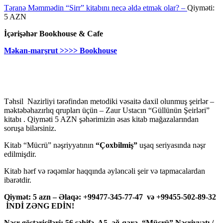
Təranə Məmmədin “Sirr” kitabını necə əldə etmək olar? –
Qiyməti:
5 AZN
İçərişəhər Bookhouse & Cafe
Məkan-marşrut >>>> Bookhouse
Təhsil Nazirliyi tərəfindən metodiki vəsaitə daxil olunmuş şeirlər –
məktəbəhazırlıq qrupları üçün – Zaur Ustacın “Güllünün Şeirləri”
kitabı . Qiyməti 5 AZN şəhərimizin əsas kitab mağazalarından
soruşa bilərsiniz.
Kitab “Mücrü” nəşriyyatının
“Çoxbilmiş”
uşaq seriyasında nəşr
edilmişdir.
Kitab hərf və rəqəmlər haqqında əyləncəli şeir və tapmacalardan
ibarətdir.
Qiymət: 5 azn – Əlaqə: +99477-345-77-47 və +99455-502-89-32
İNDİ ZƏNG EDİN!
Nəşr göstəriciləri: 56 səhifə, A5, ağ-qara, “Mücrü” Nəşriyyatı /