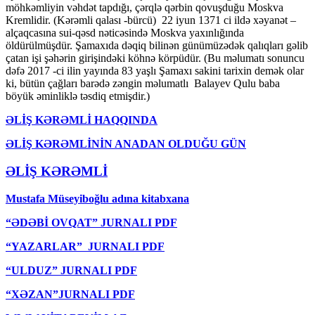
möhkəmliyin vəhdət tapdığı, çərqlə qərbin qovuşduğu Moskva
Kremlidir. (Kərəmli qalası -bürcü) 22 iyun 1371 ci ildə xəyanət –
alçaqcasına sui-qəsd nəticəsində Moskva yaxınlığında
öldürülmüşdür. Şamaxıda dəqiq bilinən günümüzədək qalıqları gəlib
çatan işi şəhərin girişindəki köhnə körpüdür. (Bu məlumatı sonuncu
dəfə 2017 -ci ilin yayında 83 yaşlı Şamaxı sakini tarixin demək olar
ki, bütün çağları barədə zəngin məlumatlı Balayev Qulu baba
böyük əminliklə təsdiq etmişdir.)
ƏLİŞ KƏRƏMLİ HAQQINDA
ƏLİŞ KƏRƏMLİNİN ANADAN OLDUĞU GÜN
ƏLİŞ KƏRƏMLİ
Mustafa Müseyiboğlu adına kitabxana
“ƏDƏBİ OVQAT” JURNALI PDF
“YAZARLAR” JURNALI PDF
“ULDUZ” JURNALI PDF
“XƏZAN”JURNALI PDF