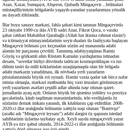
Aran, Xəzər, Sumqayıt, Abşeron, Qubadlı Mingəçevir…bölmələri
müstəqilliyimizin bölgələrdə yaşayıb-yaradan yazarlarımıza yönəlik
ən dəyərli töhfəsidir.
İllər boyu sənaye mərkəzi, fəhlə şəhəri kimi tanınan Mingəçevirdə
23 oktyabr 1999-cu ildə AYB sədri Anar, Fikrət Qoca, o vaxtkı
şəhər rəhbəri Məhəbbət Qarabağlı (Allah hər ikisinə rəhmət eləsin!)
və ictimaiyyət nümayəndələrinin xeyir-duaları ilə fəaliyyətə başlayan
Mingəçevir bölməsi çox keçmədən sözün əsl mənasında ədəbi
aləmin bir parçasına çevrildi. Tanınmış ədəbiyyatşünas Ramiz
Göyüş və görkəmli alim Rüstəm Kamalın yazdıqlarına istinadən
desəm, “sovetlər birliyi dövründə tədricən kosmopolitləşən və rus
dilinin təsiri ilə milli köklərindən uzaqlaşmaqda olan bir bölgədə
ədəbi mərkəzin yaradılması, ilk növbədə yerli yazarların
püxtələməsində böyük rol oynadı. Həmin vaxta qədər tək bircə nəfər
istisna olmaqla, mərkəzi mətbuatda heç vaxt imzaları görünməyən
yerli yazarların əsərləri çeşidli adlar altında nəşr olunan qəzet-
jurnallarda ayaq açdı. Onların böyük bir qisminə yubiley və poeziya
gecələrində, kitab təqdimatı mərasimlərində, tele-verilişlərdə öz
sözlərini demək imkanı yarandı, ilk kitablarını çap etdirdilər. 2008-
2020-ci illər aralığında bölmənin xəttiylə nəşr olunan “Bənövşə”
(əzəlki adı “Mingəçevir leysanı”) ədəbi dərgisi öz qapısını istedad
sahiblərinin üzlərinə taybatay açdı. Xeyli sayda mingəçevirli yazar
AYB-yə üzv qəbul olundu, 2014-2022-ci illər aralığında bölmənin
xəttiylə dörd almanax işıq üzü gördü…