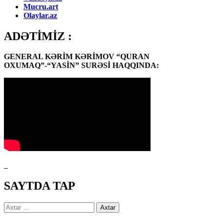
Mucru.art
Olaylar.az
ADƏTİMİZ :
GENERAL KƏRİM KƏRİMOV “QURAN
OXUMAQ”-“YASİN” SURƏSİ HAQQINDA:
SAYTDA TAP
Axtarış: