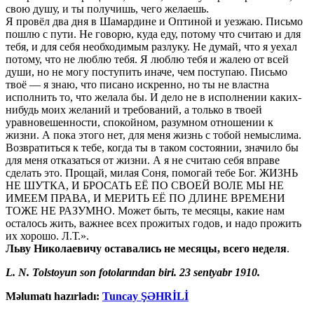
свою душу, и ты получишь, чего желаешь.
Я провёл два дня в Шамардине и Оптиной и уезжаю. Письмо
пошлю с пути. Не говорю, куда еду, потому что считаю и для
тебя, и для себя необходимым разлуку. Не думай, что я уехал
потому, что не люблю тебя. Я люблю тебя и жалею от всей
души, но не могу поступить иначе, чем поступаю. Письмо
твоё — я знаю, что писано искренно, но ты не властна
исполнить то, что желала бы. И дело не в исполнении каких-
нибудь моих желаний и требований, а только в твоей
уравновешенности, спокойном, разумном отношении к
жизни. А пока этого нет, для меня жизнь с тобой немыслима.
Возвратиться к тебе, когда ты в таком состоянии, значило бы
для меня отказаться от жизни. А я не считаю себя вправе
сделать это. Прощай, милая Соня, помогай тебе Бог. ЖИЗНЬ
НЕ ШУТКА, И БРОСАТЬ ЕЁ ПО СВОЕЙ ВОЛЕ МЫ НЕ
ИМЕЕМ ПРАВА, И МЕРИТЬ ЕЁ ПО ДЛИНЕ ВРЕМЕНИ
ТОЖЕ НЕ РАЗУМНО. Может быть, те месяцы, какие нам
осталось жить, важнее всех прожитых годов, и надо прожить
их хорошо. Л.Т.».
Льву Николаевичу оставались не месяцы, всего неделя
.
L. N. Tolstoyun son fotolarından biri. 23 sentyabr 1910.
Məlumatı hazırladı:
Tuncay ŞƏHRİLİ