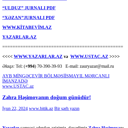
“ULDUZ” JURNALI PDF
“XƏZAN”JURNALI PDF
WWW.KİTABEVİM.AZ
YAZARLAR.AZ
===============================================
<<<<
WWW.YAZARLAR.AZ
və
WWW.USTAC.AZ
>>>>
Əlaqə:
Tel: (
+994
) 70-390-39-93 E-mail: zauryazar@mail.ru
AYB MİNGƏÇEVİR BÖLMƏSİ
İSMAYIL MƏRCANLI
İMANZADƏ
www.USTAC.az
Zəhra Həşimovanın doğum günüdür!
İyun 22, 2024
www.bitik.az
Bir şərh yazın
Yazarlar
cameəsi adından əzizimiz, dəyərlimiz
Zəhra Həşimova
nı