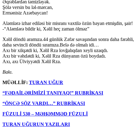
Əqrəblərdən təmizləyək.
Şölə versin bu ləl-mərcan,
Ermənisiz Azərbaycan!
Aləmlərə izhar ediləsi bir misranı vaxtilə özün bəyan etmişdin, şair!
-“Aləmlərə bildir ki, Xəlil heç zaman ölməz”
Xəlil döndü aramıza.44 günlük Zəfər savaşından sonra daha fərəhli,
daha sevincli döndü sıramıza.Belə də olmalı idi…
Axı bir xilqətdi ki, Xəlil Rza lovğalıqdan xeyli uzaqdı.
Axı bir vəhdətdi ki, Xəlil Rza dünyanın özü boydadı.
Axı, axı Ülviyyətdi Xəlil Rza.
Bakı
.
MÜƏLLİF:
TURAN UĞUR
“FƏDAİLƏRİMİZİ TANIYAQ!” RUBRİKASI
“ÖNCƏ SÖZ VARDI…” RUBRİKASI
FÜZULİ 530
– MƏHƏMMƏD FÜZULİ
TURAN UĞURUN YAZILARI