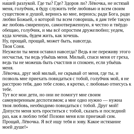
нашей разлукой. Где ты? Где? Здоров ли? Лёвочка, не истязай
меня, голубчик, я буду служить тебе любовью и всем своим
существом и душой, вернись ко мне, вернись; ради Бога, ради
любви Божьей, о которой ты всем говоришь, я дам тебе такую
же любовь смиренную, самоотверженную, я честно и твёрдо
обещаю, голубчик, и мы всё опростим дружелюбно; уедем,
куда хочешь, будем жить, как хочешь.
Ну, прощай, прощай, может быть, навсегда.
Твоя Соня.
Неужели ты меня оставил навсегда? Ведь я не переживу этого
несчастья, ты ведь убьёшь меня. Милый, спаси меня от греха,
ведь ты не можешь быть счастлив и спокоен, если убьёшь
меня.
Лёвочка, друг мой милый, не скрывай от меня, где ты, и
позволь мне приехать повидаться с тобой, голубчик мой, я не
расстрою тебя, даю тебе слово, я кротко, с любовью отнесусь к
тебе.
Тут все мои дети, но они не помогут мне своим
самоуверенным деспотизмом; а мне одно нужно — нужна
твоя любовь, необходимо повидаться с тобой. Друг мой!
Допусти меня хоть проститься с тобой, сказать и последний
раз, как я люблю тебя! Позови меня или приезжай сим.
Прощай, Лёвочка. Я всё ищу тебя и зову. Какое истязание
моей душе!»