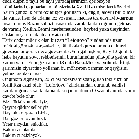
cüda düşən o taylı-bu taylı yurddaşlarımızın qəribsəyən
könüllərində, qubarlanan kökslərində Xəlil Rza misraları közərirdi.
Şairin gündəliklərini oxuduqca görürsən ki, çılğın, alovlu biri olması
ilə yanaşı həm də adama tez yovuşan, məclisə tez qaynaylb-qarışan
insan olmuş.Bəzən söhbət əsnasında zarafatlardan uğunub getməyi
də varmış Xəlilin.Zəhmi mərhəmətindən, heybəti yuxa ürəyindən
süslənən şairin tək idealı Vətən idi.
Tarix qədər müdrik olan bu zatı “Lefortovo” zindanında uzun
müddət görmək istəyənlərin yağlı tikələri qursaqlarında qalmışdı,
gövşəsinlər görək necə gövşəyirlər.Yeri gəlmişkən, 8 ay 12 günlük
həbs həyatını sovet rəhbərlərinin burunlarından piltə-piltə gətirən bir
xanım vardı: Firəngiz xanım.18 dəfə Bakı-Moskva yolunda İstiqlal
şairimizin ziyarətinə yollanan bu möhtərəm xanımın ər qayğısını
yalnız ərənlər qanar.
Ənginlərə sığmayan, 20-ci əsr poeziyamızdan gülab təki süzülən
Xəlil Rza azad olub, “Lefortovo” zindanından qurtulub gəldiyi
kadrları görcək sanki damardakı qanım donur.O səadət anında şairin
cavabı belə olur:
Biz Türküstan elləriyiz,
Qeyrət-qüdrət selləriyiz.
Daşnakları qovan bizik,
Dar gözləri ovan bizik.
Yetər meydan suladılar,
Bakımızı taladılar.
Bakımızı əzizləyək,