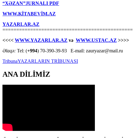
“XƏZAN”JURNALI PDF
WWW.KİTABEVİM.AZ
YAZARLAR.AZ
===============================================
<<<<
WWW.YAZARLAR.AZ
və
WWW.USTAC.AZ
>>>>
Əlaqə:
Tel: (
+994
) 70-390-39-93 E-mail: zauryazar@mail.ru
Tribuna
YAZARLARIN TRİBUNASI
ANA DİLİMİZ