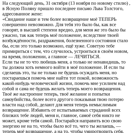
На следующий день, 31 октября (13 ноября по новому стилю) ,
в Ясную Поляну пришло последнее письмо Льва Толстого,
адресованное жене:
«Свидание наше и тем более возвращение моё ТЕПЕРЬ
совершенно невозможно. Для тебя это было бы, как все
говорят, в высшей степени вредно, для меня же это было бы
ужасно, так как теперь моё положение, вследствие твоей
возбуждённости, раздражения, болезненного состояния стало
бы, если это только возможно, ещё хуже. Советую тебе
примириться с тем, что случилось, устроиться в своём новом,
на время, положении, а главное — ЛЕЧИТЬСЯ.
Если ты не то что любишь меня, а только не ненавидишь, то
ты должна хоть немного войти в моё положение. И если ты
сделаешь это, ты не только не будешь осуждать меня, но
постараешься помочь мне найти тот покой, возможность
какой-нибудь человеческой жизни, помочь мне усилием над
собой и сама не будешь желать теперь моего возвращения.
Твоё же настроение теперь, твоё желание и попытки
самоубийства, более всего другого показывая твою потерю
власти над собой, делают для меня теперь немыслимым
возвращение. Избавить от испытываемых страданий всех
близких тебе людей, меня и, главное, самоё себя никто не
может, кроме тебя самой. Постарайся направить всю свою
энергию не на то, чтобы было всё то, чего ты желаешь, —
теперь моё возвращение, а на то, чтобы умиротворить себя,