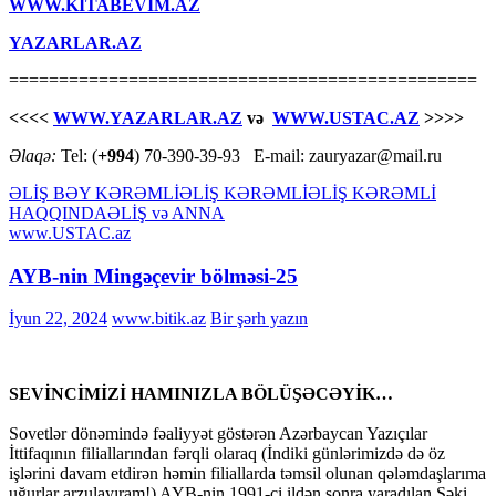
WWW.KİTABEVİM.AZ
YAZARLAR.AZ
===============================================
<<<<
WWW.YAZARLAR.AZ
və
WWW.USTAC.AZ
>>>>
Əlaqə:
Tel: (
+994
) 70-390-39-93 E-mail: zauryazar@mail.ru
ƏLİŞ BƏY KƏRƏMLİ
ƏLİŞ KƏRƏMLİ
ƏLİŞ KƏRƏMLİ
HAQQINDA
ƏLİŞ və ANNA
www.USTAC.az
AYB-nin Mingəçevir bölməsi-25
İyun 22, 2024
www.bitik.az
Bir şərh yazın
SEVİNCİMİZİ HAMINIZLA BÖLÜŞƏCƏYİK…
Sovetlər dönəmində fəaliyyət göstərən Azərbaycan Yazıçılar
İttifaqının filiallarından fərqli olaraq (İndiki günlərimizdə də öz
işlərini davam etdirən həmin filiallarda təmsil olunan qələmdaşlarıma
uğurlar arzulayıram!) AYB-nin 1991-ci ildən sonra yaradılan Şəki,