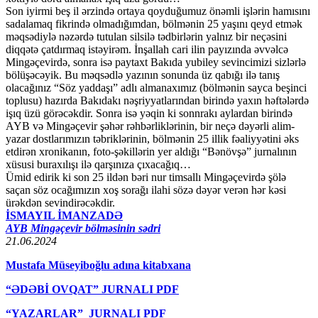
Son iyirmi beş il ərzində ortaya qoyduğumuz önəmli işlərin hamısını
sadalamaq fikrində olmadığımdan, bölmənin 25 yaşını qeyd etmək
məqsədiylə nəzərdə tutulan silsilə tədbirlərin yalnız bir neçəsini
diqqətə çatdırmaq istəyirəm. İnşallah cari ilin payızında əvvəlcə
Mingəçevirdə, sonra isə paytaxt Bakıda yubiley sevincimizi sizlərlə
bölüşəcəyik. Bu məqsədlə yazının sonunda üz qabığı ilə tanış
olacağınız “Söz yaddaşı” adlı almanaxımız (bölmənin sayca beşinci
toplusu) hazırda Bakıdakı nəşriyyatlarından birində yaxın həftələrdə
işıq üzü görəcəkdir. Sonra isə yəqin ki sonnrakı aylardan birində
AYB və Mingəçevir şəhər rəhbərliklərinin, bir neçə dəyərli alim-
yazar dostlarımızın təbriklərinin, bölmənin 25 illik fəaliyyətini əks
etdirən xronikanın, foto-şəkillərin yer aldığı “Bənövşə” jurnalının
xüsusi buraxılışı ilə qarşınıza çıxacağıq…
Ümid edirik ki son 25 ildən bəri nur timsallı Mingəçevirdə şölə
saçan söz ocağımızın xoş sorağı ilahi sözə dəyər verən hər kəsi
ürəkdən sevindirəcəkdir.
İSMAYIL İMANZADƏ
AYB Mingəçevir bölməsinin sədri
21.06.2024
Mustafa Müseyiboğlu adına kitabxana
“ƏDƏBİ OVQAT” JURNALI PDF
“YAZARLAR” JURNALI PDF