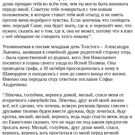
души прощаю тебя во всём том, чем ты могла быть виновата
передо мной. Советую тебе помириться с тем новым
положением, в которое ставит тебя мой отъезд, и не иметь
против меня недоброго чувства. Если захочешь что сообщить
мне, передай Саше, она будет знать, где я, и перешлёт мне, что
нужно; сказать же о том, где я, она не может, потому что я взял
с неё обещание не говорить этого никому”.
Упоминаемая в письме младшая дочь Толстого – Александра
Львовна, занявшая в семейной драме родителей сторону отца,
– была единственной из родных, кого Лев Николаевич
посвятил в планы своего ухода из Ясной Поляны. Она
проводила графа, а 30 октября присоединилась к нему в
Шамордине и находилась с ним до самого конца его жизни.
Именно она передала отцу ответное послание Софьи
Андреевны:
“Лёвочка, голубчик, вернись домой, милый, спаси меня от
вторичного самоубийства. Лёвочка, друг всей моей жизни
всё, всё сделаю, что хочешь, всякую роскошь брошу совсем с
друзьями твоими будем вместе дружны, буду лечиться, буду
кротка, милый, милый, вернись, ведь надо спасти меня, ведь и
по Евангелию сказано, что не надо ни под каким предлогом
бросать жену. Милый, голубчик, друг души моей, спаси,
вернись, вернись хоть проститься со мной перед вечной