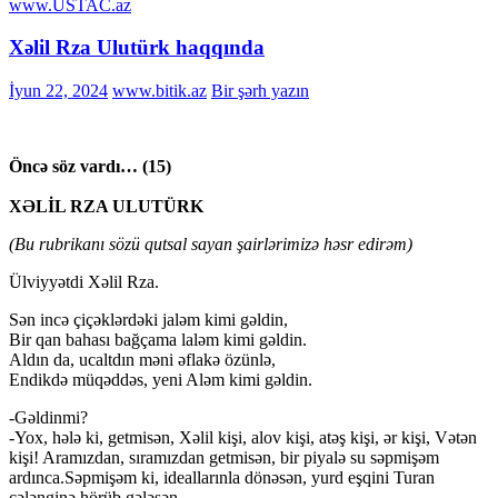
www.USTAC.az
Xəlil Rza Ulutürk haqqında
İyun 22, 2024
www.bitik.az
Bir şərh yazın
Öncə söz vardı… (15)
XƏLİL RZA ULUTÜRK
(Bu rubrikanı sözü qutsal sayan şairlərimizə həsr edirəm)
Ülviyyətdi Xəlil Rza.
Sən incə çiçəklərdəki jaləm kimi gəldin,
Bir qan bahası bağçama laləm kimi gəldin.
Aldın da, ucaltdın məni əflakə özünlə,
Endikdə müqəddəs, yeni Aləm kimi gəldin.
-Gəldinmi?
-Yox, hələ ki, getmisən, Xəlil kişi, alov kişi, atəş kişi, ər kişi, Vətən
kişi! Aramızdan, sıramızdan getmisən, bir piyalə su səpmişəm
ardınca.Səpmişəm ki, ideallarınla dönəsən, yurd eşqini Turan
çələnginə hörüb gələsən.