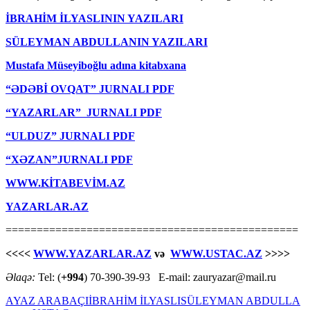
İBRAHİM İLYASLININ YAZILARI
SÜLEYMAN ABDULLANIN YAZILARI
Mustafa Müseyiboğlu adına kitabxana
“ƏDƏBİ OVQAT” JURNALI PDF
“YAZARLAR” JURNALI PDF
“ULDUZ” JURNALI PDF
“XƏZAN”JURNALI PDF
WWW.KİTABEVİM.AZ
YAZARLAR.AZ
===============================================
<<<<
WWW.YAZARLAR.AZ
və
WWW.USTAC.AZ
>>>>
Əlaqə:
Tel: (
+994
) 70-390-39-93 E-mail: zauryazar@mail.ru
AYAZ ARABAÇI
İBRAHİM İLYASLI
SÜLEYMAN ABDULLA