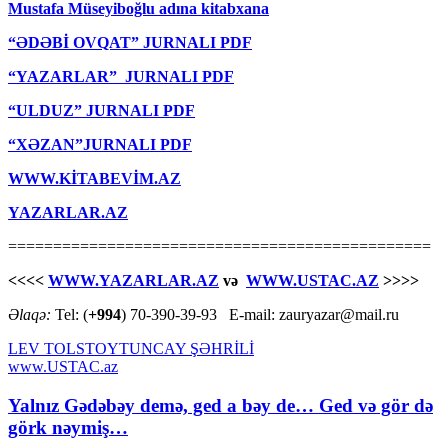
Mustafa Müseyiboğlu adına kitabxana
“ƏDƏBİ OVQAT” JURNALI PDF
“YAZARLAR” JURNALI PDF
“ULDUZ” JURNALI PDF
“XƏZAN”JURNALI PDF
WWW.KİTABEVİM.AZ
YAZARLAR.AZ
===============================================
<<<<
WWW.YAZARLAR.AZ
və
WWW.USTAC.AZ
>>>>
Əlaqə:
Tel: (
+994
) 70-390-39-93 E-mail: zauryazar@mail.ru
LEV TOLSTOY
TUNCAY ŞƏHRİLİ
www.USTAC.az
Yalnız Gədəbəy demə, ged a bəy de… Ged və gör də
görk nəymiş…