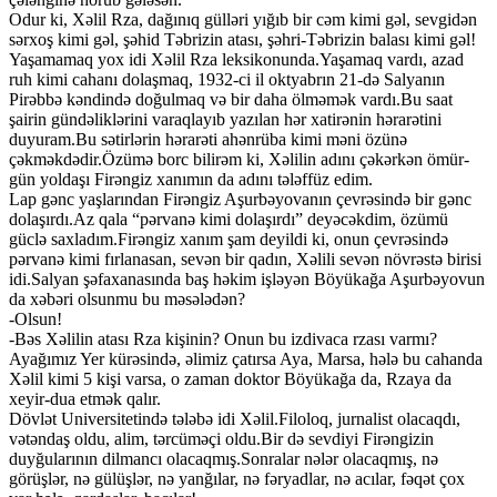
Odur ki, Xəlil Rza, dağınıq gülləri yığıb bir cəm kimi gəl, sevgidən
sərxoş kimi gəl, şəhid Təbrizin atası, şəhri-Təbrizin balası kimi gəl!
Yaşamamaq yox idi Xəlil Rza leksikonunda.Yaşamaq vardı, azad
ruh kimi cahanı dolaşmaq, 1932-ci il oktyabrın 21-də Salyanın
Pirəbbə kəndində doğulmaq və bir daha ölməmək vardı.Bu saat
şairin gündəliklərini varaqlayıb yazılan hər xatirənin hərarətini
duyuram.Bu sətirlərin hərarəti ahənrüba kimi məni özünə
çəkməkdədir.Özümə borc bilirəm ki, Xəlilin adını çəkərkən ömür-
gün yoldaşı Firəngiz xanımın da adını tələffüz edim.
Lap gənc yaşlarından Firəngiz Aşurbəyovanın çevrəsində bir gənc
dolaşırdı.Az qala “pərvanə kimi dolaşırdı” deyəcəkdim, özümü
güclə saxladım.Firəngiz xanım şam deyildi ki, onun çevrəsində
pərvanə kimi fırlanasan, sevən bir qadın, Xəlili sevən növrəstə birisi
idi.Salyan şəfaxanasında baş həkim işləyən Böyükağa Aşurbəyovun
da xəbəri olsunmu bu məsələdən?
-Olsun!
-Bəs Xəlilin atası Rza kişinin? Onun bu izdivaca rzası varmı?
Ayağımız Yer kürəsində, əlimiz çatırsa Aya, Marsa, hələ bu cahanda
Xəlil kimi 5 kişi varsa, o zaman doktor Böyükağa da, Rzaya da
xeyir-dua etmək qalır.
Dövlət Universitetində tələbə idi Xəlil.Filoloq, jurnalist olacaqdı,
vətəndaş oldu, alim, tərcüməçi oldu.Bir də sevdiyi Firəngizin
duyğularının dilmancı olacaqmış.Sonralar nələr olacaqmış, nə
görüşlər, nə gülüşlər, nə yanğılar, nə fəryadlar, nə acılar, fəqət çox