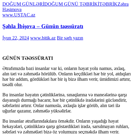
DOĞUM GÜNLƏRİ
DOĞUM GÜNÜ TƏBRİKİ
TƏBRİK
Zəhra
Həşimova
www.USTAC.az
Şəhla İbişova – Günün təəssüratı
İyun 22, 2024
www.bitik.az
Bir şərh yazın
GÜNÜN TƏƏSSÜRATI
Ətrafımızda bəzi insanlar var ki, onların həyat yolu namus, əxlaq,
alın təri və zəhmətlə hörülüb. Onların keçdikləri hər bir yol, atdıqları
hər bir addım, gördükləri hər bir iş bizə ilham verir, ümidimizi artırır,
təsəlli olur.
Bu insanlar həyatın çətinliklərinə, sınaqlarına və maneələrinə qarşı
dayanıqlı durmağı bacarır, hər bir çətinlikdə iradələrini gücləndirir,
səbrlərini artırır. Onlar namusla, əxlaqla işlər görüb, alın təri ilə
uğurlar qazanır, zəhmətlə yüksəlirlər.
Bu insanlar ətraflarındakılara örnəkdir. Onların yaşadığı həyat
hekayələri, çətinliklərə qarşı göstərdikləri iradə, sarsılmayan ruhları,
səbrləri və zəhmətləri bizə öz yolumuzu seçməkdə ilham verir.