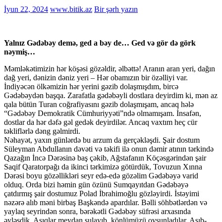
İyun 22, 2024
www.bitik.az
Bir şərh yazın
Yalnız Gədəbəy demə, ged a bəy de… Ged və gör də görk
nəymiş…
Məmləkətimizin hər köşəsi gözəldir, əlbəttə! Aranın aran yeri, dağın
dağ yeri, dənizin dəniz yeri – Hər obamızın bir özəlliyi var.
İndiyəcən ölkəmizin hər yerini gəzib dolaşmışdım, bircə
Gədəbəydən başqa. Zarafatla gədəbəyli dostlara deyirdim ki, mən az
qala bütün Turan coğrafiyasını gəzib dolaşmışam, ancaq hələ
“Gədəbəy Demokratik Cümhuriyyəti”ndə olmamışam. İnsafən,
dostlar da hər dəfə gəl gedək deyirdilər. Ancaq vaxtım heç cür
təkliflərlə dəng gəlmirdi.
Nəhayət, yaxın günlərdə bu arzum da gerçəkləşdi. Şair dostum
Süleyman Abdullanın dəvəti və təkifi ilə onun dəmir atının tərkində
Qazağın İncə Dərəsinə baş çəkib, Ağstafanın Köçəsgərindən şair
Saqif Qaratorpağı da ikinci tərkimizə götürdük, Tovuzun Xınna
Dərəsi boyu gözəllikləri seyr edə-edə gözəlim Gədəbəyə varid
olduq. Orda bizi həmin gün özünü Sumqayıtdan Gədəbəyə
çatdırmış şair dostumuz Polad İbrahimoğlu gözləyirdi. İstəyimi
nəzərə alıb məni birbaş Başkəndə apardılar. Bəlli söhbətlərdən və
yaylaq seyrindən sonra, bərəkətli Gədəbəy süfrəsi arxasında
əyləşdik. Aşıqlar meydan sulayıb, könlümüzü ovsunladılar. Aşıb-