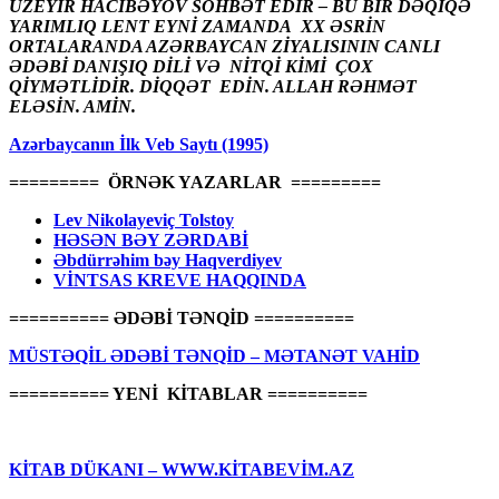
ÜZEYİR HACIBƏYOV SÖHBƏT EDİR – BU BİR DƏQİQƏ
YARIMLIQ LENT EYNİ ZAMANDA XX ƏSRİN
ORTALARANDA AZƏRBAYCAN ZİYALISININ CANLI
ƏDƏBİ DANIŞIQ DİLİ VƏ NİTQİ KİMİ ÇOX
QİYMƏTLİDİR. DİQQƏT EDİN. ALLAH RƏHMƏT
ELƏSİN. AMİN.
Azərbaycanın İlk Veb Saytı (1995)
========= ÖRNƏK YAZARLAR =========
Lev Nikolayeviç Tolstoy
HƏSƏN BƏY ZƏRDABİ
Əbdürrəhim bəy Haqverdiyev
VİNTSAS KREVE HAQQINDA
========== ƏDƏBİ TƏNQİD ==========
MÜSTƏQİL ƏDƏBİ TƏNQİD – MƏTANƏT VAHİD
========== YENİ KİTABLAR ==========
KİTAB DÜKANI – WWW.KİTABEVİM.AZ