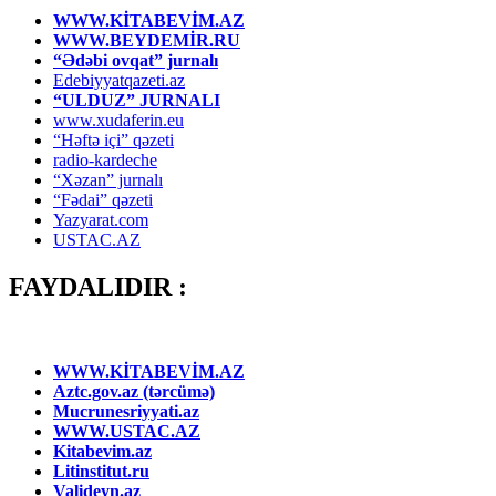
WWW.KİTABEVİM.AZ
WWW.BEYDEMİR.RU
“Ədəbi ovqat” jurnalı
Edebiyyatqazeti.az
“ULDUZ” JURNALI
www.xudaferin.eu
“Həftə içi” qəzeti
radio-kardeche
“Xəzan” jurnalı
“Fədai” qəzeti
Yazyarat.com
USTAC.AZ
FAYDALIDIR :
WWW.KİTABEVİM.AZ
Aztc.gov.az (tərcümə)
Mucrunesriyyati.az
WWW.USTAC.AZ
Kitabevim.az
Litinstitut.ru
Valideyn.az