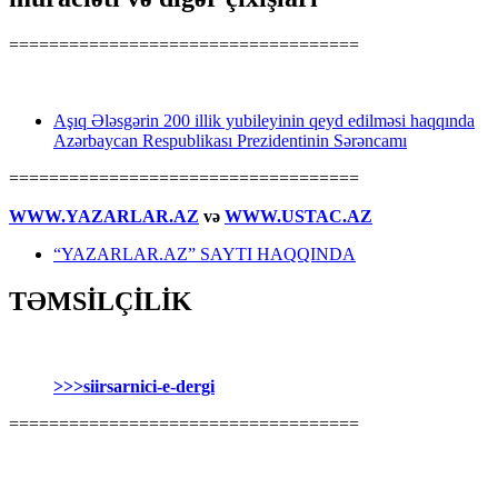
===================================
Aşıq Ələsgərin 200 illik yubileyinin qeyd edilməsi haqqında
Azərbaycan Respublikası Prezidentinin Sərəncamı
===================================
WWW.YAZARLAR.AZ
və
WWW.USTAC.AZ
“YAZARLAR.AZ” SAYTI HAQQINDA
TƏMSİLÇİLİK
>>>siirsarnici-e-dergi
===================================