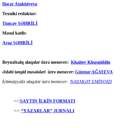
Həcər Atakişiyeva
Texniki redaktor:
Tuncay ŞƏHRİLİ
Məsul katib:
Araz ŞƏHRİLİ
Beynəlxalq əlaqələr üzrə menecer:
Khaitov Khusniddin
Ədəbi tənqid məsələləri üzrə menecer:
Günnur AĞAYEVA
İctimaiyyətlə əlaqələr üzrə menecer:
NƏZAKƏT EMİNQIZI
>>:
SAYTIN İLKİN FORMATI
>>:
“YAZARLAR” JURNALI