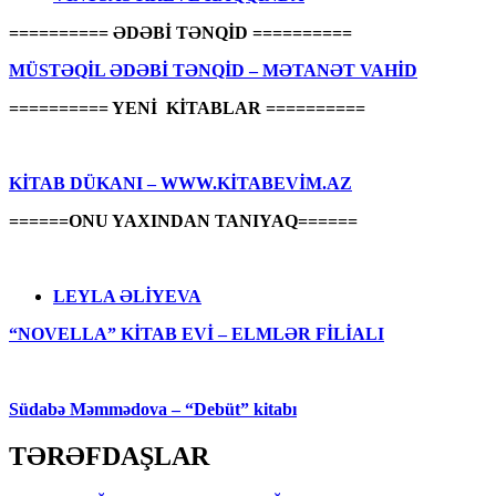
========== ƏDƏBİ TƏNQİD ==========
MÜSTƏQİL ƏDƏBİ TƏNQİD – MƏTANƏT VAHİD
========== YENİ KİTABLAR ==========
KİTAB DÜKANI – WWW.KİTABEVİM.AZ
======ONU YAXINDAN TANIYAQ======
LEYLA ƏLİYEVA
“NOVELLA” KİTAB EVİ – ELMLƏR FİLİALI
Südabə Məmmədova – “Debüt” kitabı
TƏRƏFDAŞLAR