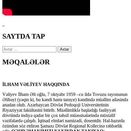
SAYTDA TAP
Axtarış:
MƏQALƏLƏR
İLHAM VƏLİYEV HAQQINDA
Vəliyev İlham Əli oğlu, 7 oktyabr 1959 –cu ildə Tovuzu rayonunun
Əlibəyi (yəqin ki, bu kəndi hamı tanıyır) kəndində müəllim ailəsində
anadan olub. Azərbaycan Dövlət Pedoqoji Universitetinin
Riyaziyyat fakültəsini bitirib. Müəllimliklə başladığı fəaliyyəti
dövründə indiyə qədər bir çox təhsil müəssisələrində müxtəlif
vəzifələrdə çalışıb. İqtisad elmləri namizədi, dosentdir. Hal-hazırda
özündən söz etdirən Şamaxı Dövlət Regional Kollecinə rəhbərlik