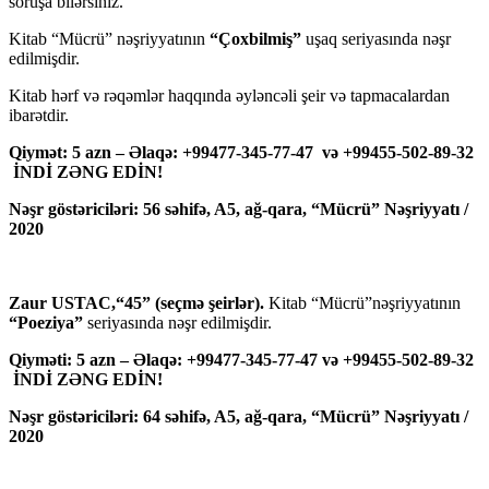
soruşa bilərsiniz.
Kitab “Mücrü” nəşriyyatının
“Çoxbilmiş”
uşaq seriyasında nəşr
edilmişdir.
Kitab hərf və rəqəmlər haqqında əyləncəli şeir və tapmacalardan
ibarətdir.
Qiymət: 5 azn – Əlaqə: +99477-345-77-47 və +99455-502-89-32
İNDİ ZƏNG EDİN!
Nəşr göstəriciləri: 56 səhifə, A5, ağ-qara, “Mücrü” Nəşriyyatı /
2020
Zaur USTAC,“45” (seçmə şeirlər).
Kitab “Mücrü”nəşriyyatının
“Poeziya”
seriyasında nəşr edilmişdir.
Qiyməti: 5 azn – Əlaqə: +99477-345-77-47 və +99455-502-89-32
İNDİ ZƏNG EDİN!
Nəşr göstəriciləri: 64 səhifə, A5, ağ-qara, “Mücrü” Nəşriyyatı /
2020