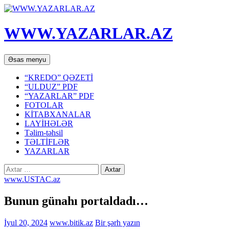
WWW.YAZARLAR.AZ
Axtar
Mühtəviyyata
Əsas menyu
keç
“KREDO” QƏZETİ
“ULDUZ” PDF
“YAZARLAR” PDF
FOTOLAR
KİTABXANALAR
LAYİHƏLƏR
Təlim-təhsil
TƏLTİFLƏR
YAZARLAR
Axtarış:
www.USTAC.az
Bunun günahı portaldadı…
İyul 20, 2024
www.bitik.az
Bir şərh yazın