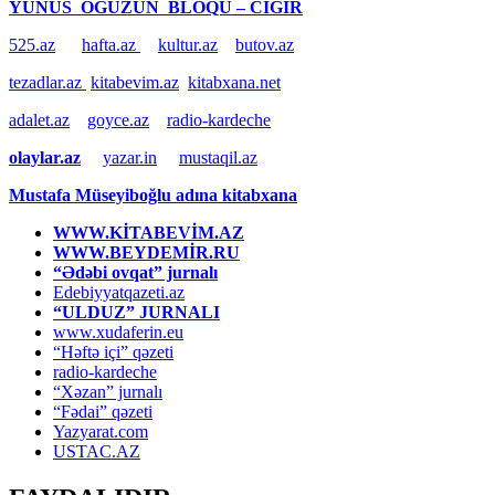
YUNUS OĞUZUN BLOQU – CIĞIR
525.az
hafta.az
kultur.az
butov.az
tezadlar.az
kitabevim.az
kitabxana.net
adalet.az
goyce.az
radio-kardeche
olaylar.az
yazar.in
mustaqil.az
Mustafa Müseyiboğlu adına kitabxana
WWW.KİTABEVİM.AZ
WWW.BEYDEMİR.RU
“Ədəbi ovqat” jurnalı
Edebiyyatqazeti.az
“ULDUZ” JURNALI
www.xudaferin.eu
“Həftə içi” qəzeti
radio-kardeche
“Xəzan” jurnalı
“Fədai” qəzeti
Yazyarat.com
USTAC.AZ