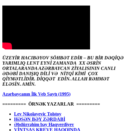
ÜZEYİR HACIBƏYOV SÖHBƏT EDİR – BU BİR DƏQİQƏ
YARIMLIQ LENT EYNİ ZAMANDA XX ƏSRİN
ORTALARANDA AZƏRBAYCAN ZİYALISININ CANLI
ƏDƏBİ DANIŞIQ DİLİ VƏ NİTQİ KİMİ ÇOX
QİYMƏTLİDİR. DİQQƏT EDİN. ALLAH RƏHMƏT
ELƏSİN. AMİN.
Azərbaycanın İlk Veb Saytı (1995)
========= ÖRNƏK YAZARLAR =========
Lev Nikolayeviç Tolstoy
HƏSƏN BƏY ZƏRDABİ
Əbdürrəhim bəy Haqverdiyev
VİNTSAS KREVE HAQQINDA