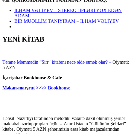
edir.
QƏHRƏMANIMIZI YAXINDAN TANIYAQ:
İLHAM VƏLİYEV – STEREOTİPLƏRİ YOX EDƏN
ADAM
BİR MÜƏLLİM TANIYIRAM – İLHAM VƏLİYEV
YENİ KİTAB
Təranə Məmmədin “Sirr” kitabını necə əldə etmək olar? –
Qiyməti:
5 AZN
İçərişəhər Bookhouse & Cafe
Məkan-marşrut >>>> Bookhouse
Təhsil Nazirliyi tərəfindən metodiki vəsaitə daxil olunmuş şeirlər –
məktəbəhazırlıq qrupları üçün – Zaur Ustacın “Güllünün Şeirləri”
kitabı . Qiyməti 5 AZN şəhərimizin əsas kitab mağazalarından