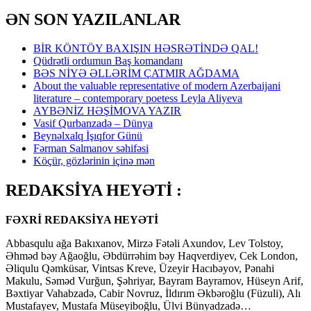
ƏN SON YAZILANLAR
BİR KÖNTÖY BAXIŞIN HƏSRƏTİNDƏ QAL!
Qüdrətli ordumun Baş komandanı
BƏS NİYƏ ƏLLƏRİM ÇATMIR AĞDAMA
About the valuable representative of modern Azerbaijani
literature – contemporary poetess Leyla Aliyeva
AYBƏNİZ HƏŞİMOVA YAZIR
Vasif Qurbanzadə – Dünya
Beynəlxalq İşıqfor Günü
Fərman Salmanov səhifəsi
Köçür, gözlərinin içinə mən
REDAKSİYA HEYƏTİ :
FƏXRİ REDAKSİYA HEYƏTİ
Abbasqulu ağa Bakıxanov, Mirzə Fətəli Axundov, Lev Tolstoy,
Əhməd bəy Ağaoğlu, Əbdürrəhim bəy Haqverdiyev, Cek London,
Əliqulu Qəmküsar, Vintsas Kreve, Üzeyir Hacıbəyov, Pənahi
Makulu, Səməd Vurğun, Şəhriyar, Bayram Bayramov, Hüseyn Arif,
Bəxtiyar Vahabzadə, Cabir Novruz, İldırım Əkbəroğlu (Füzuli), Alı
Mustafayev, Mustafa Müseyiboğlu, Ülvi Bünyadzadə…