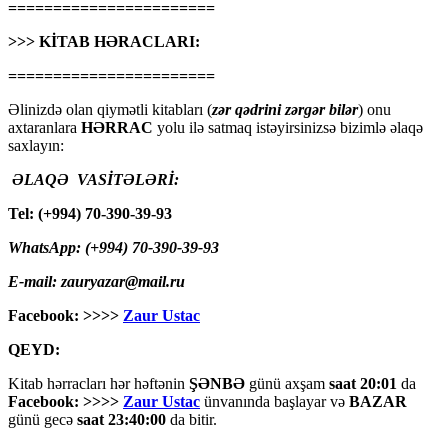
=======================
>>> KİTAB HƏRACLARI:
=======================
Əlinizdə olan qiymətli kitabları (
zər qədrini zərgər bilər
) onu
axtaranlara
HƏRRAC
yolu ilə satmaq istəyirsinizsə bizimlə əlaqə
saxlayın:
ƏLAQƏ VASİTƏLƏRİ:
Tel: (+994) 70-390-39-93
WhatsApp: (+994) 70-390-39-93
E-mail: zauryazar@mail.ru
Facebook: >>>>
Zaur Ustac
QEYD:
Kitab hərracları hər həftənin
ŞƏNBƏ
günü axşam
saat 20:01
da
Facebook: >>>>
Zaur Ustac
ünvanında başlayar və
BAZAR
günü gecə
saat 23:40:00
da bitir.