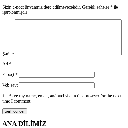
Sizin e-poçt ünvanınız dərc edilməyəcəkdir.
Gərəkli sahələr
*
ilə
işarələnmişdir
Şərh
*
Ad
*
E-poçt
*
Veb sayt
Save my name, email, and website in this browser for the next
time I comment.
ANA DİLİMİZ