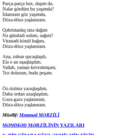
Parça-parça bax, daşım da,
Nələr gördüm bu yaşımda?
İslanıram göz yaşımda,
Dözə-dözə yaşlanıram.
Qəbristanlıq sinə dağım
Nə gündədi solum, sağım?
Viranədi könül bağım,
Dözə-dözə yaşlanıram.
Ana, ruhun qucaqlaşdı,
Elə o an uşaqlaşdım.
Vallah, yaman kövrəlmişəm,
Tez doluram, budu peşəm.
Öz-özümə yazıqlaşdım,
Daha ordan uzaqlaşdım,
Gəzə-gəzə yaşlanıram,
Dözə-dözə yaşlanıram.
Müəllif:
Məmməd MƏRZİLİ
MƏMMƏD MƏRZİLİNİN YAZILARI