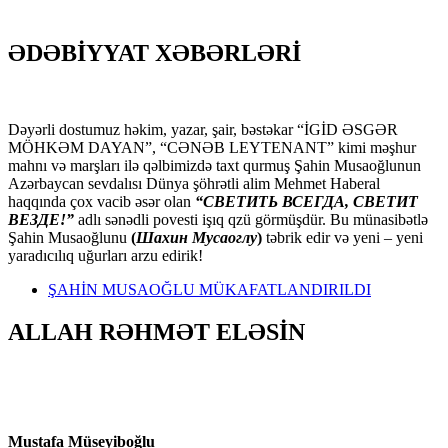
ƏDƏBİYYAT XƏBƏRLƏRİ
Dəyərli dostumuz həkim, yazar, şair, bəstəkar “İGİD ƏSGƏR
MÖHKƏM DAYAN”, “CƏNƏB LEYTENANT” kimi məşhur
mahnı və marşları ilə qəlbimizdə taxt qurmuş Şahin Musaoğlunun
Azərbaycan sevdalısı Dünya şöhrətli alim Mehmet Haberal
haqqında çox vacib əsər olan
“СВЕТИТЬ ВСЕГДА, СВЕТИТ
ВЕЗДЕ!”
adlı sənədli povesti işıq qzü görmüşdür. Bu münasibətlə
Şahin Musaoğlunu
(
Шахин Мусаоглу
)
təbrik edir və yeni – yeni
yaradıcılıq uğurları arzu edirik!
ŞAHİN MUSAOĞLU MÜKAFATLANDIRILDI
ALLAH RƏHMƏT ELƏSİN
Mustafa Müseyiboğlu