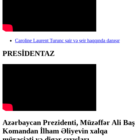
Caroline Laurent Turunc şair və şeir haqqında danışır
PRESİDENTAZ
Azərbaycan Prezidenti, Müzəffər Ali Baş
Komandan İlham Əliyevin xalqa
müraciəti və digər çıxışları