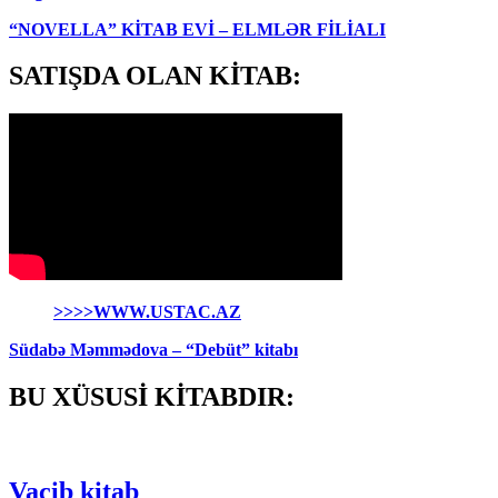
“NOVELLA” KİTAB EVİ – ELMLƏR FİLİALI
SATIŞDA OLAN KİTAB:
>>>>WWW.USTAC.AZ
Südabə Məmmədova – “Debüt” kitabı
BU XÜSUSİ KİTABDIR:
Vacib kitab