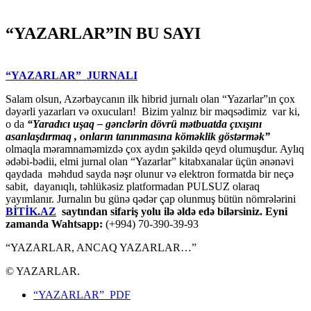
“YAZARLAR”IN BU SAYI
“YAZARLAR” JURNALI
Salam olsun, Azərbaycanın ilk hibrid jurnalı olan “Yazarlar”ın çox
dəyərli yazarları və oxucuları! Bizim yalnız bir məqsədimiz var ki,
o da
“
Yaradıcı uşaq – gәnclәrin dövrü mәtbuatda çıxışını
asanlaşdırmaq , onların tanınmasına kömәklik göstәrmәk”
olmaqla məramnaməmizdə çox aydın şəkildə qeyd olumuşdur. Aylıq
ədəbi-bədii, elmi jurnal olan “Yazarlar” kitabxanalar üçün ənənəvi
qaydada məhdud sayda nəşr olunur və elektron formatda bir neçə
sabit, dayanıqlı, təhlükəsiz platformadan PULSUZ olaraq
yayımlanır. Jurnalın bu günə qədər çap olunmuş bütün nömrələrini
BİTİK.AZ
saytından sifariş yolu ilə əldə edə bilərsiniz. Eyni
zamanda Wahtsapp:
(+994) 70-390-39-93
“YAZARLAR, ANCAQ YAZARLAR…”
© YAZARLAR.
“YAZARLAR” PDF