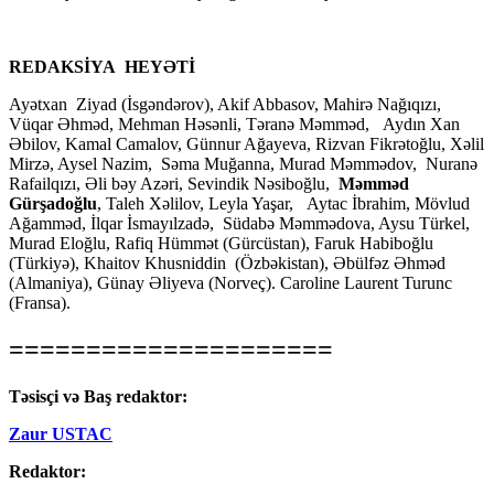
REDAKSİYA HEYƏTİ
Ayətxan Ziyad (İsgəndərov), Akif Abbasov, Mahirə Nağıqızı,
Vüqar Əhməd, Mehman Həsənli, Təranə Məmməd, Aydın Xan
Əbilov, Kamal Camalov, Günnur Ağayeva, Rizvan Fikrətoğlu, Xəlil
Mirzə, Aysel Nazim, Səma Muğanna, Murad Məmmədov, Nuranə
Rafailqızı, Əli bəy Azəri, Sevindik Nəsiboğlu,
Məmməd
Gürşadoğlu
, Taleh Xəlilov, Leyla Yaşar, Aytac İbrahim, Mövlud
Ağamməd, İlqar İsmayılzadə, Südabə Məmmədova, Aysu Türkel,
Murad Eloğlu, Rafiq Hümmət (Gürcüstan), Faruk Habiboğlu
(Türkiyə), Khaitov Khusniddin (Özbəkistan), Əbülfəz Əhməd
(Almaniya), Günay Əliyeva (Norveç). Caroline Laurent Turunc
(Fransa).
=====================
Təsisçi və Baş redaktor:
Zaur USTAC
Redaktor: