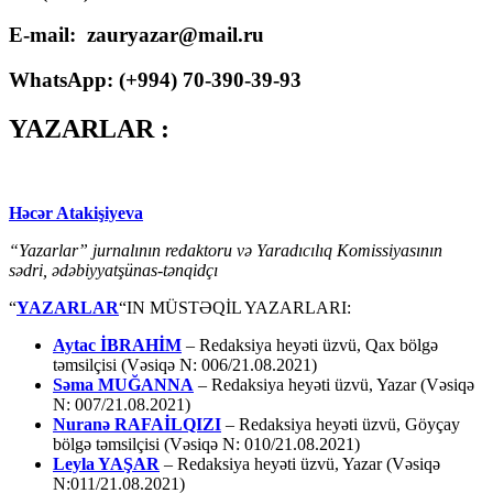
E-mail: zauryazar@mail.ru
WhatsApp: (
+994
) 70-390-39-93
YAZARLAR :
Həcər Atakişiyeva
“Yazarlar” jurnalının redaktoru və Yaradıcılıq Komissiyasının
sədri, ədəbiyyatşünas-tənqidçı
“
YAZARLAR
“IN MÜSTƏQİL YAZARLARI:
Aytac İBRAHİM
– Redaksiya heyəti üzvü, Qax bölgə
təmsilçisi (Vəsiqə N: 006/21.08.2021)
Səma MUĞANNA
– Redaksiya heyəti üzvü, Yazar (Vəsiqə
N: 007/21.08.2021)
Nuranə RAFAİLQIZI
– Redaksiya heyəti üzvü, Göyçay
bölgə təmsilçisi (Vəsiqə N: 010/21.08.2021)
Leyla YAŞAR
– Redaksiya heyəti üzvü, Yazar (Vəsiqə
N:011/21.08.2021)