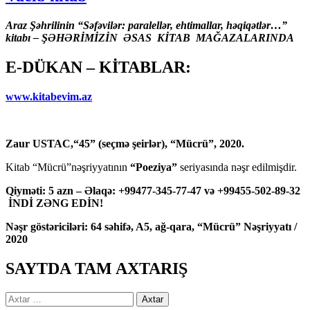
Araz Şəhrilinin “Səfəvilər: paralellər, ehtimallar, həqiqətlər…”
kitabı – ŞƏHƏRİMİZİN ƏSAS KİTAB MAĞAZALARINDA
E-DÜKAN – KİTABLAR:
www.kitabevim.az
Zaur USTAC,“45” (seçmə şeirlər), “Mücrü”, 2020.
Kitab “Mücrü”nəşriyyatının
“Poeziya”
seriyasında nəşr edilmişdir.
Qiyməti: 5 azn – Əlaqə: +99477-345-77-47 və +99455-502-89-32
İNDİ ZƏNG EDİN!
Nəşr göstəriciləri: 64 səhifə, A5, ağ-qara, “Mücrü” Nəşriyyatı /
2020
SAYTDA TAM AXTARIŞ
Axtarış: