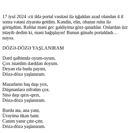
17 iyul 2024 -cü ildə portal vasitəsi ilə işğaldan azad olandan 4 il
sonra vətəni ziyarətə getdim. Kəndin, elin, obanın ruhu ilə
görüşdüm. Ruhlar məni gec gəldiyimə görə qınadılar. Onlardan üzr
istəyib dedim ki, məni bağışlayın! Bunun günahı portaldadı…
nəysə.
DÖZƏ-DÖZƏ YAŞLANIRAM
Dərd qəlbimdə oyum-oyum,
Çox istərdim dərddən doyum.
Deyən elə budu payım,
Dözə-dözə yaşlanıram.
Məzarların baş daşı yox,
Düşmənlərə nifrətim çox.
Sinə daşı qırıx-qırıx,
Dözə-dözə yaşlanıram.
Burda ata, ana yatır,
Ürəyimə tikan batır.
Canım yanır çıtır-çıtır,
Dözə-dözə yaşlanıram.