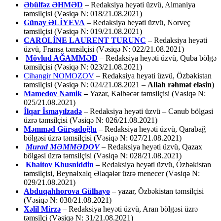
Əbülfəz ƏHMƏD
– Redaksiya heyəti üzvü, Almaniya
təmsilçisi (Vəsiqə N: 018/21.08.2021)
Günay ƏLİYEVA
– Redaksiya heyəti üzvü, Norveç
təmsilçisi (Vəsiqə N: 019/21.08.2021)
CAROLİNE LAURENT TURUNC
– Redaksiya heyəti
üzvü, Fransa təmsilçisi (Vəsiqə N: 022/21.08.2021)
Mövlud AĞAMMƏD
– Redaksiya heyəti üzvü, Quba bölgə
təmsilçisi (Vəsiqə N: 023/21.08.2021)
Cihangir NOMOZOV
– Redaksiya heyəti üzvü, Özbəkistan
təmsilçisi (Vəsiqə N: 024/21.08.2021 –
Allah rəhmət eləsin
)
Mamedov Namik
–
Yazar, Kəlbəcər təmsilçisi (Vəsiqə N:
025/21.08.2021)
İlqar İsmayılzadə
–
Redaksiya heyəti üzvü – Cənub bölgəsi
üzrə təmsilçisi (Vəsiqə N: 026/21.08.2021)
Məmməd Gürşadoğlu
–
Redaksiya heyəti üzvü, Qarabağ
bölgəsi üzrə təmsilçisi (Vəsiqə N: 027/21.08.2021)
Murad MƏMMƏDOV
–
Redaksiya heyəti üzvü, Qazax
bölgəsi üzrə təmsilçisi (Vəsiqə N: 028/21.08.2021)
Khaitov Khusniddin
– Redaksiya heyəti üzvü, Özbəkistan
təmsilçisi, Beynəlxalq Əlaqələr üzrə menecer (Vəsiqə N:
029/21.08.2021)
Abduqahhorova Gülhayo
– yazar, Özbəkistan təmsilçisi
(Vəsiqə N: 030/21.08.2021)
Xəlil Mirzə
– Redaksiya heyəti üzvü, Aran bölgəsi üzrə
təmsilçi (Vəsiqə N: 31/21.08.2021)