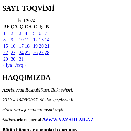
SAYT TƏQVİMİ
İyul 2024
BE
ÇA
Ç
CA
C
Ş
B
1
2
3
4
5
6
7
8
9
10
11
12
13
14
15
16
17
18
19
20
21
22
23
24
25
26
27
28
29
30
31
« İyn
Avq »
HAQQIMIZDA
Azərbaycan Respublikası, Bakı şəhəri.
2319 – 16/08/2007 dövlət qeydiyyatlı
«Yazarlar» jurnalının rəsmi saytı.
©«Yazarlar» jurnalı/
WWW.YAZARLAR.AZ
Bütün hüquqlar qanunlarla qorunur.