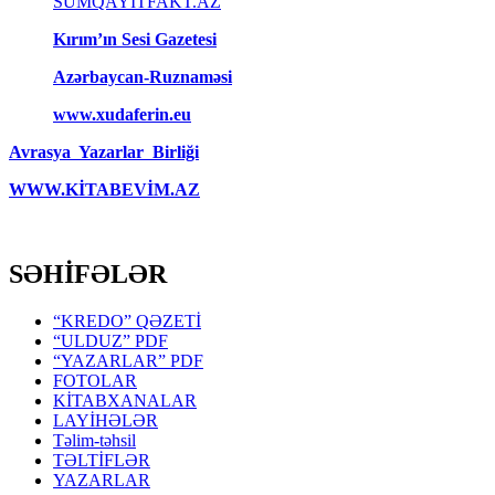
SUMQAYITFAKT.AZ
Kırım’ın Sesi Gazetesi
Azərbaycan-Ruznaməsi
www.xudaferin.eu
Avrasya Yazarlar Birliği
WWW.KİTABEVİM.AZ
SƏHİFƏLƏR
“KREDO” QƏZETİ
“ULDUZ” PDF
“YAZARLAR” PDF
FOTOLAR
KİTABXANALAR
LAYİHƏLƏR
Təlim-təhsil
TƏLTİFLƏR
YAZARLAR