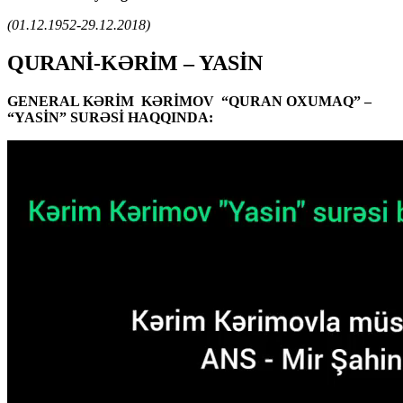
(01.12.1952-29.12.2018)
QURANİ-KƏRİM – YASİN
GENERAL KƏRİM KƏRİMOV “QURAN OXUMAQ” –
“YASİN” SURƏSİ HAQQINDA: