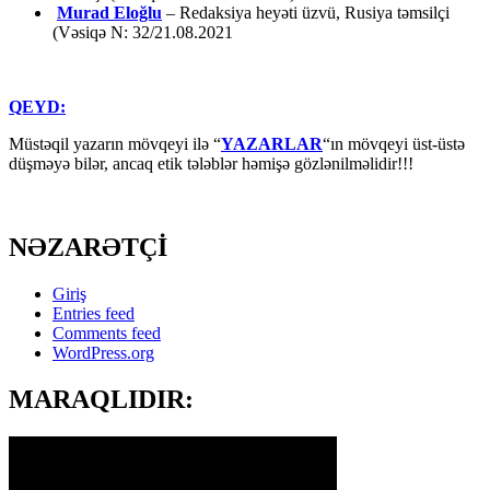
Murad Eloğlu
– Redaksiya heyəti üzvü, Rusiya təmsilçi
(Vəsiqə N: 32/21.08.2021
QEYD:
Müstəqil yazarın mövqeyi ilə “
YAZARLAR
“ın mövqeyi üst-üstə
düşməyə bilər, ancaq etik tələblər həmişə gözlənilməlidir!!!
NƏZARƏTÇİ
Giriş
Entries feed
Comments feed
WordPress.org
MARAQLIDIR: