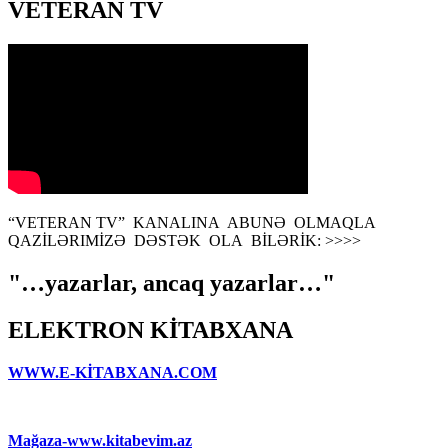
VETERAN TV
“VETERAN TV” KANALINA ABUNƏ OLMAQLA
QAZİLƏRIMİZƏ DƏSTƏK OLA BİLƏRİK: >>>>
"…yazarlar, ancaq yazarlar…"
ELEKTRON KİTABXANA
WWW.E-KİTABXANA.COM
Mağaza-www.kitabevim.az