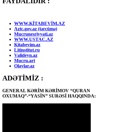
FAYDALIDIR :
WWW.KİTABEVİM.AZ
Aztc.gov.az (tərcümə)
Mucrunesriyyati.az
WWW.USTAC.AZ
Kitabevim.az
Litinstitut.ru
Valideyn.az
Mucru.art
Olaylar.az
ADƏTİMİZ :
GENERAL KƏRİM KƏRİMOV “QURAN
OXUMAQ”-“YASİN” SURƏSİ HAQQINDA: