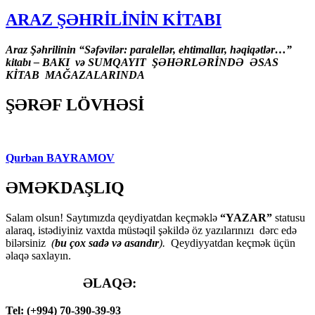
ARAZ ŞƏHRİLİNİN KİTABI
Araz Şəhrilinin “Səfəvilər: paralellər, ehtimallar, həqiqətlər…”
kitabı – BAKI və SUMQAYIT ŞƏHƏRLƏRİNDƏ ƏSAS
KİTAB MAĞAZALARINDA
ŞƏRƏF LÖVHƏSİ
Qurban BAYRAMOV
ƏMƏKDAŞLIQ
Salam olsun! Saytımızda qeydiyatdan keçməklə
“YAZAR”
statusu
alaraq, istədiyiniz vaxtda müstəqil şəkildə öz yazılarınızı dərc edə
bilərsiniz
(
bu çox sadə və asandır
).
Qeydiyyatdan keçmək üçün
əlaqə saxlayın.
ƏLAQƏ:
Tel: (+994) 70-390-39-93