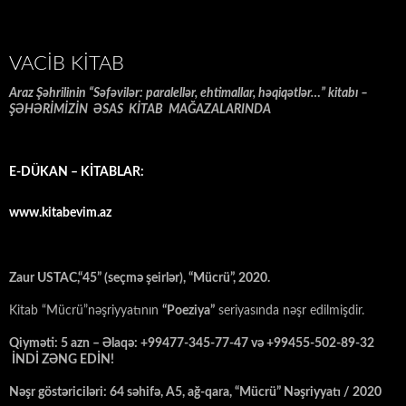
VACIB KITAB
Araz Şəhrilinin “Səfəvilər: paralellər, ehtimallar, həqiqətlər…” kitabı –
ŞƏHƏRİMİZİN ƏSAS KİTAB MAĞAZALARINDA
E-DÜKAN – KİTABLAR:
www.kitabevim.az
Zaur USTAC,“45” (seçmə şeirlər), “Mücrü”, 2020.
Kitab “Mücrü”nəşriyyatının
“Poeziya”
seriyasında nəşr edilmişdir.
Qiyməti: 5 azn – Əlaqə: +99477-345-77-47 və +99455-502-89-32
İNDİ ZƏNG EDİN!
Nəşr göstəriciləri: 64 səhifə, A5, ağ-qara, “Mücrü” Nəşriyyatı / 2020