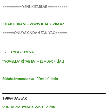
========== YENİ KİTABLAR ==========
KİTAB DÜKANI – WWW.KİTABEVİM.AZ
======ONU YAXINDAN TANIYAQ======
LEYLA ƏLİYEVA
“NOVELLA” KİTAB EVİ – ELMLƏR FİLİALI
Südabə Məmmədova – “Debüt” kitabı
TƏRƏFDAŞLAR