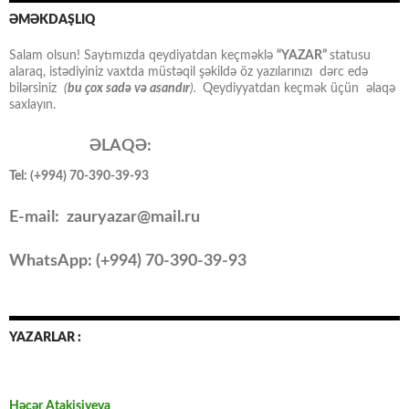
ƏMƏKDAŞLIQ
Salam olsun! Saytımızda qeydiyatdan keçməklə
“YAZAR”
statusu
alaraq, istədiyiniz vaxtda müstəqil şəkildə öz yazılarınızı dərc edə
bilərsiniz
(
bu çox sadə və asandır
).
Qeydiyyatdan keçmək üçün əlaqə
saxlayın.
ƏLAQƏ:
Tel: (+994) 70-390-39-93
E-mail: zauryazar@mail.ru
WhatsApp: (
+994
) 70-390-39-93
YAZARLAR :
Həcər Atakişiyeva