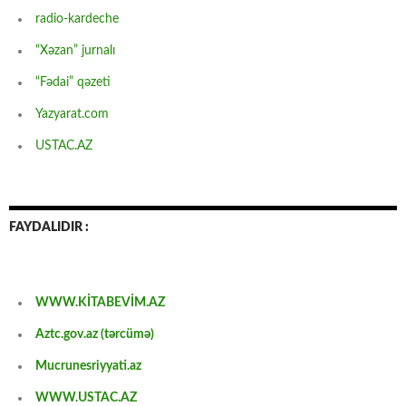
radio-kardeche
“Xəzan” jurnalı
“Fədai” qəzeti
Yazyarat.com
USTAC.AZ
FAYDALIDIR :
WWW.KİTABEVİM.AZ
Aztc.gov.az (tərcümə)
Mucrunesriyyati.az
WWW.USTAC.AZ