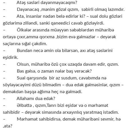
– Atəş səsləri dayanmayacaqmı?
– Dayanacaq ,mənim gözəl qızım, səbirli olmaq lazımdır.
– Ata, insanlar nədən belə edirlər ki? – sual dolu gözləri
gözlərimə zilləndi, sanki qaneedici cavab gözləyirdi.
– Ölkələr arasında müəyyən səbəblərdən müharibə
ortaya çıxır,amma qorxma ,bizim evə gəlməzlər – deyərək
saçlarına sığal çəkdim.
– Bundan necə əmin ola bilərsən, axı atəş səslərini
eşidirik.
– Olsun, müharibə özü çox uzaqda davam edir, qızım.
– Bəs gəlsə, o zaman nələr baş verəcək?
– Sual qarşısında bir az susdum, cavabımda nə
söyləyəcəyimi düzü bilmədim – dua edək gəlməsinlər, qızım –
deməkdən başqa ağlıma heç nə gəlmədi.
– Allahamı dua edək?
– Əlbəttə , qızım,Tanrı bizi eşidər və o mərhəmət
sahibidir – deyərək simasında arxayınlıq yaratmaq istədim.
– Mərhəmət sahibidirsə, demək müharibəni sevmir, hə
,ata?