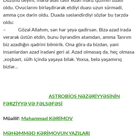
Düzünü deyim, mənə əsas təsir edən məhz qızımın duası
oldu. Ovuclarını birləşdirərək etdiyi duası uzun sürmədi,
amma çox dərin oldu. Duada səsləndirdiyi sözlər bu tərzdə
oldu:
– Gözəl Allahım, sən hər şeyə qadirsən. Bizə azad iradə
verərək üstün etdin, bunu öyrəndim atamdan, amma Tanrım
biz azadlığın qədrini bilmirik. Ona görə də bizdən, yəni
insanlardan azad iradəni geri al. Azad olmasaq da, heç olmasa
,xoşbəxt, sülh içində yaşaya bilək. Yoxsa, belə yaşamırıq
bizlər…
ASTROBİOS NƏZƏRİYYƏSİNİN
FƏRZİYYƏ VƏ FƏLSƏFƏSİ
Müəllif:
Məhəmməd KƏRİMOV
MƏHƏMMƏD KƏRİMOVUN YAZILARI