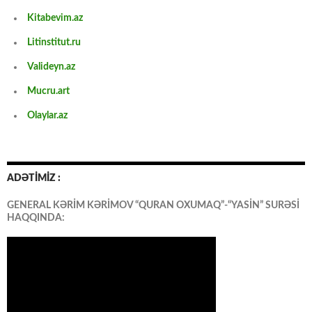
Kitabevim.az
Litinstitut.ru
Valideyn.az
Mucru.art
Olaylar.az
ADƏTİMİZ :
GENERAL KƏRİM KƏRİMOV “QURAN OXUMAQ”-“YASİN” SURƏSİ
HAQQINDA: