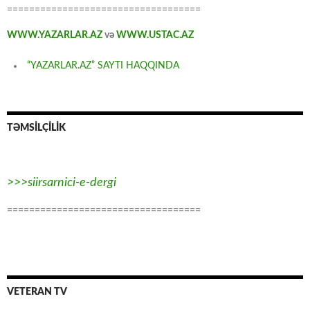
===================================
WWW.YAZARLAR.AZ
və
WWW.USTAC.AZ
“YAZARLAR.AZ” SAYTI HAQQINDA
TƏMSİLÇİLİK
>>>siirsarnici-e-dergi
===================================
VETERAN TV