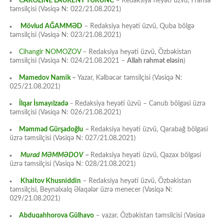
CAROLİNE LAURENT TURUNC
– Redaksiya heyəti üzvü, Fransa
təmsilçisi (Vəsiqə N: 022/21.08.2021)
Mövlud AĞAMMƏD
– Redaksiya heyəti üzvü, Quba bölgə
təmsilçisi (Vəsiqə N: 023/21.08.2021)
Cihangir NOMOZOV
– Redaksiya heyəti üzvü, Özbəkistan
təmsilçisi (Vəsiqə N: 024/21.08.2021 –
Allah rəhmət eləsin
)
Mamedov Namik
–
Yazar, Kəlbəcər təmsilçisi (Vəsiqə N:
025/21.08.2021)
İlqar İsmayılzadə
–
Redaksiya heyəti üzvü – Cənub bölgəsi üzrə
təmsilçisi (Vəsiqə N: 026/21.08.2021)
Məmməd Gürşadoğlu
–
Redaksiya heyəti üzvü, Qarabağ bölgəsi
üzrə təmsilçisi (Vəsiqə N: 027/21.08.2021)
Murad MƏMMƏDOV
–
Redaksiya heyəti üzvü, Qazax bölgəsi
üzrə təmsilçisi (Vəsiqə N: 028/21.08.2021)
Khaitov Khusniddin
– Redaksiya heyəti üzvü, Özbəkistan
təmsilçisi, Beynəlxalq Əlaqələr üzrə menecer (Vəsiqə N:
029/21.08.2021)
Abduqahhorova Gülhayo
– yazar, Özbəkistan təmsilçisi (Vəsiqə