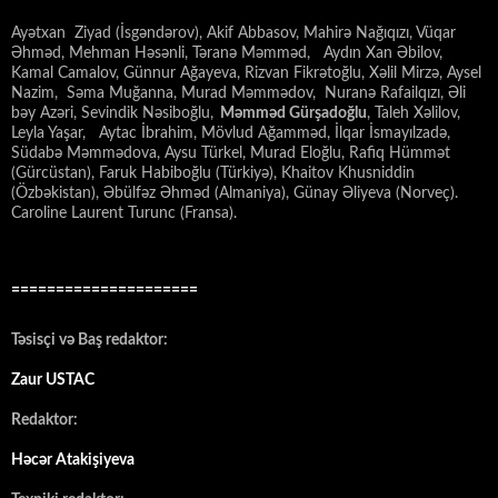
Ayətxan Ziyad (İsgəndərov), Akif Abbasov, Mahirə Nağıqızı, Vüqar
Əhməd, Mehman Həsənli, Təranə Məmməd, Aydın Xan Əbilov,
Kamal Camalov, Günnur Ağayeva, Rizvan Fikrətoğlu, Xəlil Mirzə, Aysel
Nazim, Səma Muğanna, Murad Məmmədov, Nuranə Rafailqızı, Əli
bəy Azəri, Sevindik Nəsiboğlu,
Məmməd Gürşadoğlu
, Taleh Xəlilov,
Leyla Yaşar, Aytac İbrahim, Mövlud Ağamməd, İlqar İsmayılzadə,
Südabə Məmmədova, Aysu Türkel, Murad Eloğlu, Rafiq Hümmət
(Gürcüstan), Faruk Habiboğlu (Türkiyə), Khaitov Khusniddin
(Özbəkistan), Əbülfəz Əhməd (Almaniya), Günay Əliyeva (Norveç).
Caroline Laurent Turunc (Fransa).
=====================
Təsisçi və Baş redaktor:
Zaur USTAC
Redaktor:
Həcər Atakişiyeva