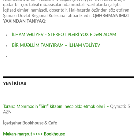
qədər bir çox təhsil müəssisələrində müxtəlif vəzifələrdə çalışıb.
İqtisad elmləri namizədi, dosentdir. Hal-hazırda özündən söz etdirən
Şamaxı Dövlət Regional Kollecinə rəhbərlik edir.
QƏHRƏMANIMIZI
YAXINDAN TANIYAQ:
İLHAM VƏLİYEV – STEREOTİPLƏRİ YOX EDƏN ADAM
BİR MÜƏLLİM TANIYIRAM – İLHAM VƏLİYEV
YENİ KİTAB
Təranə Məmmədin “Sirr” kitabını necə əldə etmək olar? –
Qiyməti: 5
AZN
İçərişəhər Bookhouse & Cafe
Məkan-marşrut >>>> Bookhouse