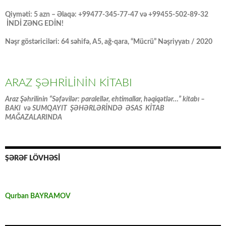
Qiyməti: 5 azn – Əlaqə: +99477-345-77-47 və +99455-502-89-32
İNDİ ZƏNG EDİN!
Nəşr göstəriciləri: 64 səhifə, A5, ağ-qara, “Mücrü” Nəşriyyatı / 2020
ARAZ ŞƏHRİLİNİN KİTABI
Araz Şəhrilinin “Səfəvilər: paralellər, ehtimallar, həqiqətlər…” kitabı –
BAKI və SUMQAYIT ŞƏHƏRLƏRİNDƏ ƏSAS KİTAB
MAĞAZALARINDA
ŞƏRƏF LÖVHƏSİ
Qurban BAYRAMOV