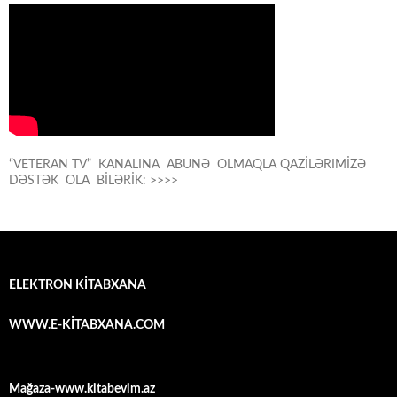
“VETERAN TV” KANALINA ABUNƏ OLMAQLA QAZİLƏRIMİZƏ
DƏSTƏK OLA BİLƏRİK: >>>>
ELEKTRON KİTABXANA
WWW.E-KİTABXANA.COM
Mağaza-www.kitabevim.az