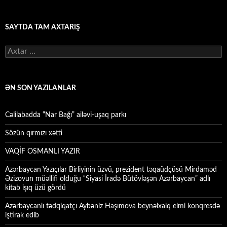
SAYTDA TAM AXTARIŞ
Axtarış:
ƏN SON YAZILANLAR
Cəlilabadda “Nar Bağı” ailəvi-uşaq parkı
Sözün qırmızı xətti
VAQİF OSMANLI YAZIR
Azərbaycan Yazıçılar Birliyinin üzvü, prezident təqaüdçüsü Mirdaməd
Əzizovun müəllifi olduğu “Siyasi İradə Bütövləşən Azərbaycan” adlı
kitab işıq üzü gördü
Azərbaycanlı tədqiqatçı Aybəniz Haşımova beynəlxalq elmi konqresdə
iştirak edib