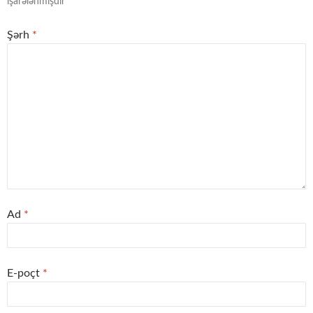
işarələnmişdir
Şərh
*
Ad
*
E-poçt
*