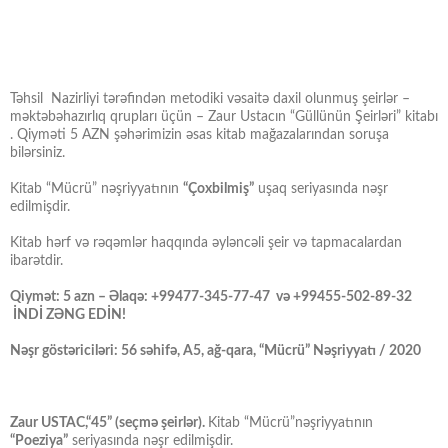
Təhsil Nazirliyi tərəfindən metodiki vəsaitə daxil olunmuş şeirlər –
məktəbəhazırlıq qrupları üçün – Zaur Ustacın “Güllünün Şeirləri” kitabı
. Qiyməti 5 AZN şəhərimizin əsas kitab mağazalarından soruşa
bilərsiniz.
Kitab “Mücrü” nəşriyyatının
“Çoxbilmiş”
uşaq seriyasında nəşr
edilmişdir.
Kitab hərf və rəqəmlər haqqında əyləncəli şeir və tapmacalardan
ibarətdir.
Qiymət: 5 azn – Əlaqə: +99477-345-77-47 və +99455-502-89-32
İNDİ ZƏNG EDİN!
Nəşr göstəriciləri: 56 səhifə, A5, ağ-qara, “Mücrü” Nəşriyyatı / 2020
Zaur USTAC,“45” (seçmə şeirlər).
Kitab “Mücrü”nəşriyyatının
“Poeziya”
seriyasında nəşr edilmişdir.