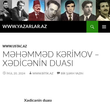
Axtar
WWW.YAZARLAR.AZ
MÜHTƏVIYYATA
ƏSAS
KEÇ
MENYU
WWW.USTAC.AZ
MƏHƏMMƏD KƏRIMOV –
XƏDICƏNIN DUASI
İYUL 20, 2024
WWW.BITIK.AZ
BIR ŞƏRH YAZIN
Xədicənin duası