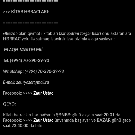
=======================
>>> KİTAB HƏRACLARI:
=======================
Əlinizdə olan qiymətli kitabları (
zər qədrini zərgər bilər
) onu axtaranlara
HƏRRAC
yolu ilə satmaq istəyirsinizsə bizimlə əlaqə saxlayın:
ƏLAQƏ VASİTƏLƏRİ:
Tel: (+994) 70-390-39-93
WhatsApp: (+994) 70-390-39-93
E-mail: zauryazar@mail.ru
Facebook: >>>>
Zaur Ustac
QEYD:
Kitab hərracları hər həftənin
ŞƏNBƏ
günü axşam
saat 20:01
da
Facebook: >>>>
Zaur Ustac
ünvanında başlayar və
BAZAR
günü gecə
saat 23:40:00
da bitir.