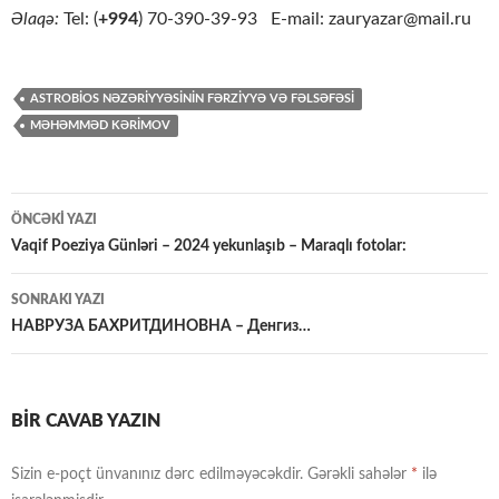
Əlaqə:
Tel: (
+994
) 70-390-39-93 E-mail: zauryazar@mail.ru
ASTROBIOS NƏZƏRIYYƏSININ FƏRZIYYƏ VƏ FƏLSƏFƏSI
MƏHƏMMƏD KƏRIMOV
Yazılar
ÖNCƏKI YAZI
üzrə
Vaqif Poeziya Günləri – 2024 yekunlaşıb – Maraqlı fotolar:
naviqasiya
SONRAKI YAZI
НАВРУЗА БАХРИТДИНОВНА – Денгиз…
BIR CAVAB YAZIN
Sizin e-poçt ünvanınız dərc edilməyəcəkdir.
Gərəkli sahələr
*
ilə