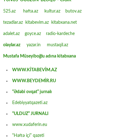
YUNUS OĞUZUN BLOQU – CIĞIR
525.az
hafta.az
kultur.az
butov.az
tezadlar.az
kitabevim.az
kitabxana.net
adalet.az
goyce.az
radio-kardeche
olaylar.az
yazar.in
mustaqil.az
Mustafa Müseyiboğlu adına kitabxana
WWW.KİTABEVİM.AZ
WWW.BEYDEMİR.RU
“Ədəbi ovqat” jurnalı
Edebiyyatqazeti.az
“ULDUZ” JURNALI
www.xudaferin.eu
“Həftə içi” qəzeti