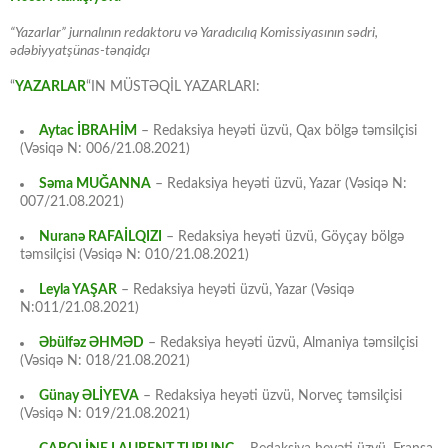
“Yazarlar” jurnalının redaktoru və Yaradıcılıq Komissiyasının sədri,
ədəbiyyatşünas-tənqidçı
“
YAZARLAR
“IN MÜSTƏQİL YAZARLARI:
Aytac İBRAHİM
– Redaksiya heyəti üzvü, Qax bölgə təmsilçisi
(Vəsiqə N: 006/21.08.2021)
Səma MUĞANNA
– Redaksiya heyəti üzvü, Yazar (Vəsiqə N:
007/21.08.2021)
Nuranə RAFAİLQIZI
– Redaksiya heyəti üzvü, Göyçay bölgə
təmsilçisi (Vəsiqə N: 010/21.08.2021)
Leyla YAŞAR
– Redaksiya heyəti üzvü, Yazar (Vəsiqə
N:011/21.08.2021)
Əbülfəz ƏHMƏD
– Redaksiya heyəti üzvü, Almaniya təmsilçisi
(Vəsiqə N: 018/21.08.2021)
Günay ƏLİYEVA
– Redaksiya heyəti üzvü, Norveç təmsilçisi
(Vəsiqə N: 019/21.08.2021)