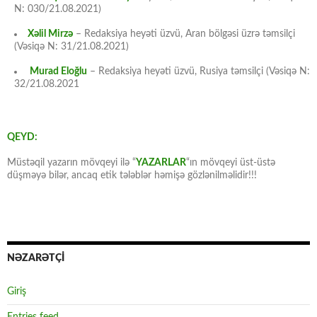
N: 030/21.08.2021)
Xəlil Mirzə
– Redaksiya heyəti üzvü, Aran bölgəsi üzrə təmsilçi
(Vəsiqə N: 31/21.08.2021)
Murad Eloğlu
– Redaksiya heyəti üzvü, Rusiya təmsilçi (Vəsiqə N:
32/21.08.2021
QEYD:
Müstəqil yazarın mövqeyi ilə “
YAZARLAR
“ın mövqeyi üst-üstə
düşməyə bilər, ancaq etik tələblər həmişə gözlənilməlidir!!!
NƏZARƏTÇİ
Giriş