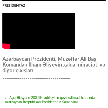
PRESİDENTAZ
Azərbaycan Prezidenti, Müzəffər Ali Baş
Komandan İlham Əliyevin xalqa müraciəti və
digər çıxışları
===================================
Aşıq Ələsgərin 200 illik yubileyinin qeyd edilməsi haqqında
Azərbaycan Respublikası Prezidentinin Sərəncamı