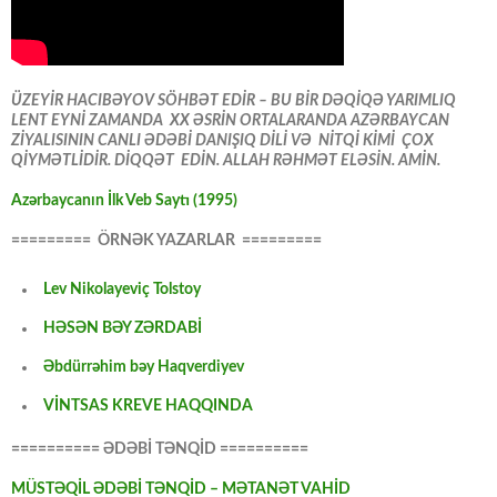
ÜZEYİR HACIBƏYOV SÖHBƏT EDİR – BU BİR DƏQİQƏ YARIMLIQ
LENT EYNİ ZAMANDA XX ƏSRİN ORTALARANDA AZƏRBAYCAN
ZİYALISININ CANLI ƏDƏBİ DANIŞIQ DİLİ VƏ NİTQİ KİMİ ÇOX
QİYMƏTLİDİR. DİQQƏT EDİN. ALLAH RƏHMƏT ELƏSİN. AMİN.
Azərbaycanın İlk Veb Saytı (1995)
========= ÖRNƏK YAZARLAR =========
Lev Nikolayeviç Tolstoy
HƏSƏN BƏY ZƏRDABİ
Əbdürrəhim bəy Haqverdiyev
VİNTSAS KREVE HAQQINDA
========== ƏDƏBİ TƏNQİD ==========
MÜSTƏQİL ƏDƏBİ TƏNQİD – MƏTANƏT VAHİD