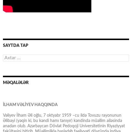
SAYTDA TAP
Axtarış:
MƏQALƏLƏR
İLHAM VƏLİYEV HAQQINDA
Vəliyev İlham Əli oğlu, 7 oktyabr 1959 –cu ildə Tovuzu rayonunun
Əlibəyi (yəqin ki, bu kəndi hamı tanıyır) kəndində müəllim ailəsində
anadan olub. Azərbaycan Dövlət Pedoqoji Universitetinin Riyaziyyat
fakültəsini bitirib. Müəllimliklə başladığı fəaliyyəti dövründə indiyə