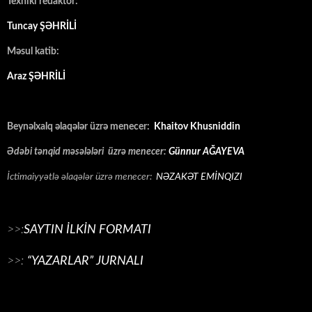
Texniki redaktor:
Tuncay ŞƏHRİLİ
Məsul katib:
Araz ŞƏHRİLİ
Beynəlxalq əlaqələr üzrə menecer:
Khaitov Khusniddin
Ədəbi tənqid məsələləri üzrə menecer:
Günnur AĞAYEVA
İctimaiyyətlə əlaqələr üzrə menecer:
NƏZAKƏT EMİNQIZI
>>:
SAYTIN İLKİN FORMATI
>>:
“YAZARLAR” JURNALI