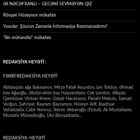
Əli NƏCƏFXANLI – GECƏNİ SEVMƏYƏN QIZ
Rövşən Hüseynov mükafatı
Yuxular: Şüurun Zamanla İnformasiya Rezonansıdırmı?
“İlin mühəndisi” mükafatı
REDAKSİYA HEYƏTİ :
FƏXRİ REDAKSİYA HEYƏTİ
Abbasqulu ağa Bakıxanov, Mirzə Fətəli Axundov, Lev Tolstoy, Əhməd
bəy Ağaoğlu, Əbdürrəhim bəy Haqverdiyev, Cek London, Əliqulu
Qəmküsar, Vintsas Kreve, Üzeyir Hacıbəyov, Pənahi Makulu, Səməd
Vurğun, Şəhriyar, Bayram Bayramov, Hüseyn Arif, Bəxtiyar
Vahabzadə, Cabir Novruz, İldırım Əkbəroğlu (Füzuli), Alı Mustafayev,
Mustafa Müseyiboğlu, Ülvi Bünyadzadə…
REDAKSİYA HEYƏTİ