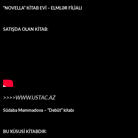
“NOVELLA” KİTAB EVİ – ELMLƏR FİLİALI
SATIŞDA OLAN KİTAB:
>>>>WWW.USTAC.AZ
Südabə Məmmədova – “Debüt” kitabı
BU XÜSUSİ KİTABDIR: