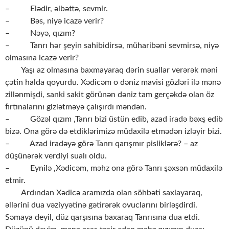
– Elədir, əlbəttə, sevmir.
– Bəs, niyə icazə verir?
– Nəyə, qızım?
– Tanrı hər şeyin sahibidirsə, müharibəni sevmirsə, niyə
olmasına icazə verir?
Yaşı az olmasına baxmayaraq dərin suallar verərək məni
çətin halda qoyurdu. Xədicəm o dəniz mavisi gözləri ilə mənə
zillənmişdi, sanki sakit görünən dəniz tam gerçəkdə olan öz
fırtınalarını gizlətməyə çalışırdı məndən.
– Gözəl qızım ,Tanrı bizi üstün edib, azad iradə bəxş edib
bizə. Ona görə də etdiklərimizə müdaxilə etmədən izləyir bizi.
– Azad iradəyə görə Tanrı qarışmır pisliklərə? – az
düşünərək verdiyi sualı oldu.
– Eynilə ,Xədicəm, məhz ona görə Tanrı şəxsən müdaxilə
etmir.
Ardından Xədicə aramızda olan söhbəti saxlayaraq,
əllərini dua vəziyyətinə gətirərək ovuclarını birləşdirdi.
Səmaya deyil, düz qarşısına baxaraq Tanrısına dua etdi.