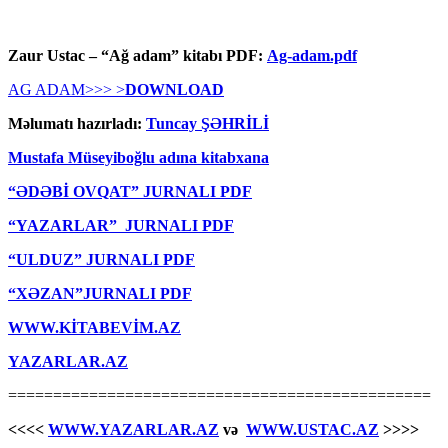
Zaur Ustac – “Ağ adam” kitabı PDF:
Ag-adam.pdf
AG ADAM>>> >
DOWNLOAD
Məlumatı hazırladı:
Tuncay ŞƏHRİLİ
Mustafa Müseyiboğlu adına kitabxana
“ƏDƏBİ OVQAT” JURNALI PDF
“YAZARLAR” JURNALI PDF
“ULDUZ” JURNALI PDF
“XƏZAN”JURNALI PDF
WWW.KİTABEVİM.AZ
YAZARLAR.AZ
===============================================
<<<<
WWW.YAZARLAR.AZ
və
WWW.USTAC.AZ
>>>>