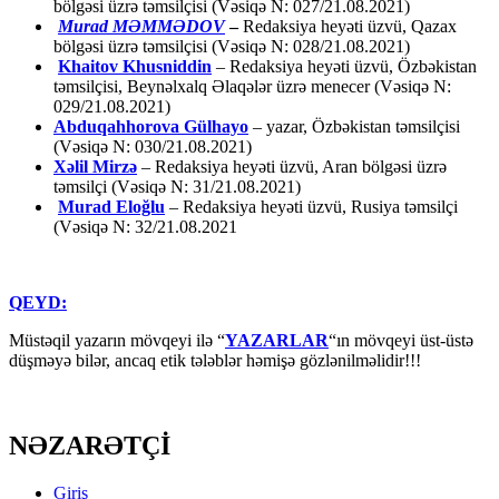
bölgəsi üzrə təmsilçisi (Vəsiqə N: 027/21.08.2021)
Murad MƏMMƏDOV
–
Redaksiya heyəti üzvü, Qazax
bölgəsi üzrə təmsilçisi (Vəsiqə N: 028/21.08.2021)
Khaitov Khusniddin
– Redaksiya heyəti üzvü, Özbəkistan
təmsilçisi, Beynəlxalq Əlaqələr üzrə menecer (Vəsiqə N:
029/21.08.2021)
Abduqahhorova Gülhayo
– yazar, Özbəkistan təmsilçisi
(Vəsiqə N: 030/21.08.2021)
Xəlil Mirzə
– Redaksiya heyəti üzvü, Aran bölgəsi üzrə
təmsilçi (Vəsiqə N: 31/21.08.2021)
Murad Eloğlu
– Redaksiya heyəti üzvü, Rusiya təmsilçi
(Vəsiqə N: 32/21.08.2021
QEYD:
Müstəqil yazarın mövqeyi ilə “
YAZARLAR
“ın mövqeyi üst-üstə
düşməyə bilər, ancaq etik tələblər həmişə gözlənilməlidir!!!
NƏZARƏTÇİ
Giriş