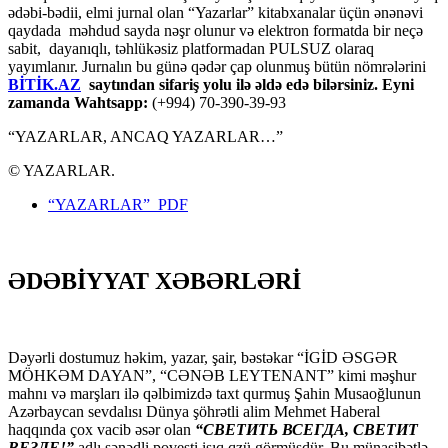
ədəbi-bədii, elmi jurnal olan “Yazarlar” kitabxanalar üçün ənənəvi
qaydada məhdud sayda nəşr olunur və elektron formatda bir neçə
sabit, dayanıqlı, təhlükəsiz platformadan PULSUZ olaraq
yayımlanır. Jurnalın bu günə qədər çap olunmuş bütün nömrələrini
BİTİK.AZ
saytından sifariş yolu ilə əldə edə bilərsiniz. Eyni
zamanda Wahtsapp:
(+994) 70-390-39-93
“YAZARLAR, ANCAQ YAZARLAR…”
© YAZARLAR.
“YAZARLAR” PDF
ƏDƏBİYYAT XƏBƏRLƏRİ
Dəyərli dostumuz həkim, yazar, şair, bəstəkar “İGİD ƏSGƏR
MÖHKƏM DAYAN”, “CƏNƏB LEYTENANT” kimi məşhur
mahnı və marşları ilə qəlbimizdə taxt qurmuş Şahin Musaoğlunun
Azərbaycan sevdalısı Dünya şöhrətli alim Mehmet Haberal
haqqında çox vacib əsər olan
“СВЕТИТЬ ВСЕГДА, СВЕТИТ
ВЕЗДЕ!”
adlı sənədli povesti işıq qzü görmüşdür. Bu münasibətlə