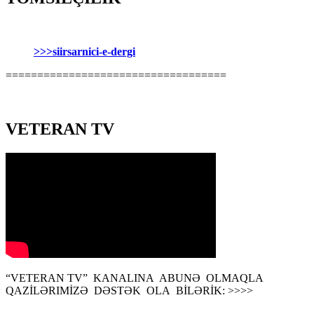
>>>siirsarnici-e-dergi
===================================
VETERAN TV
“VETERAN TV” KANALINA ABUNƏ OLMAQLA
QAZİLƏRIMİZƏ DƏSTƏK OLA BİLƏRİK: >>>>