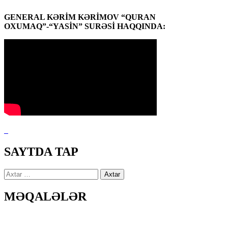
GENERAL KƏRİM KƏRİMOV “QURAN
OXUMAQ”-“YASİN” SURƏSİ HAQQINDA:
SAYTDA TAP
Axtarış:
MƏQALƏLƏR