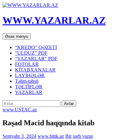
WWW.YAZARLAR.AZ
Axtar
Mühtəviyyata
Əsas menyu
keç
“KREDO” QƏZETİ
“ULDUZ” PDF
“YAZARLAR” PDF
FOTOLAR
KİTABXANALAR
LAYİHƏLƏR
Təlim-təhsil
TƏLTİFLƏR
YAZARLAR
Axtarış:
www.USTAC.az
Rəşad Məcid haqqında kitab
Sentyabr 3, 2024
www.bitik.az
Bir şərh yazın