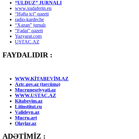
“ULDUZ” JURNALI
www.xudaferin.eu
“Həftə içi” qəzeti
radio-kardeche
“Xəzan” jurnalı
“Fədai” qəzeti
Yazyarat.com
USTAC.AZ
FAYDALIDIR :
WWW.KİTABEVİM.AZ
Aztc.gov.az (tərcümə)
Mucrunesriyyati.az
WWW.USTAC.AZ
Kitabevim.az
Litinstitut.ru
Valideyn.az
Mucru.art
Olaylar.az
ADƏTİMİZ :