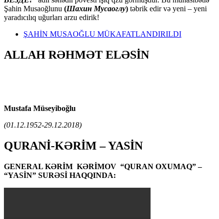
Şahin Musaoğlunu
(
Шахин Мусаоглу
)
təbrik edir və yeni – yeni
yaradıcılıq uğurları arzu edirik!
ŞAHİN MUSAOĞLU MÜKAFATLANDIRILDI
ALLAH RƏHMƏT ELƏSİN
Mustafa Müseyiboğlu
(01.12.1952-29.12.2018)
QURANİ-KƏRİM – YASİN
GENERAL KƏRİM KƏRİMOV “QURAN OXUMAQ” –
“YASİN” SURƏSİ HAQQINDA: