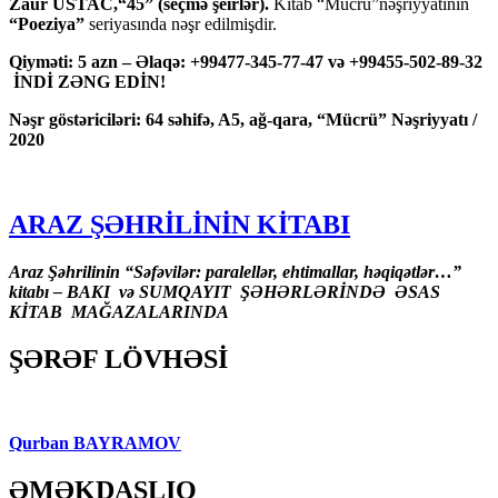
Zaur USTAC,“45” (seçmə şeirlər).
Kitab “Mücrü”nəşriyyatının
“Poeziya”
seriyasında nəşr edilmişdir.
Qiyməti: 5 azn – Əlaqə: +99477-345-77-47 və +99455-502-89-32
İNDİ ZƏNG EDİN!
Nəşr göstəriciləri: 64 səhifə, A5, ağ-qara, “Mücrü” Nəşriyyatı /
2020
ARAZ ŞƏHRİLİNİN KİTABI
Araz Şəhrilinin “Səfəvilər: paralellər, ehtimallar, həqiqətlər…”
kitabı – BAKI və SUMQAYIT ŞƏHƏRLƏRİNDƏ ƏSAS
KİTAB MAĞAZALARINDA
ŞƏRƏF LÖVHƏSİ
Qurban BAYRAMOV
ƏMƏKDAŞLIQ