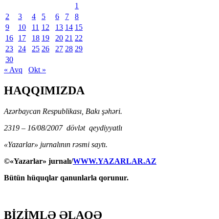
1
2
3
4
5
6
7
8
9
10
11
12
13
14
15
16
17
18
19
20
21
22
23
24
25
26
27
28
29
30
« Avq
Okt »
HAQQIMIZDA
Azərbaycan Respublikası, Bakı şəhəri.
2319 – 16/08/2007 dövlət qeydiyyatlı
«Yazarlar» jurnalının rəsmi saytı.
©«Yazarlar» jurnalı/
WWW.YAZARLAR.AZ
Bütün hüquqlar qanunlarla qorunur.
BİZİMLƏ ƏLAQƏ