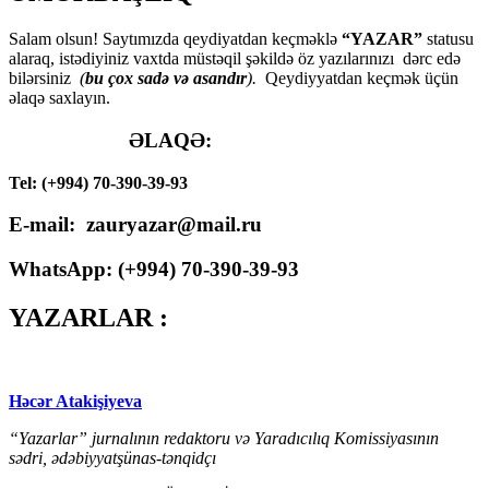
Salam olsun! Saytımızda qeydiyatdan keçməklə
“YAZAR”
statusu
alaraq, istədiyiniz vaxtda müstəqil şəkildə öz yazılarınızı dərc edə
bilərsiniz
(
bu çox sadə və asandır
).
Qeydiyyatdan keçmək üçün
əlaqə saxlayın.
ƏLAQƏ:
Tel: (+994) 70-390-39-93
E-mail: zauryazar@mail.ru
WhatsApp: (
+994
) 70-390-39-93
YAZARLAR :
Həcər Atakişiyeva
“Yazarlar” jurnalının redaktoru və Yaradıcılıq Komissiyasının
sədri, ədəbiyyatşünas-tənqidçı