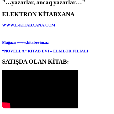
"…yazarlar, ancaq yazarlar…"
ELEKTRON KİTABXANA
WWW.E-KİTABXANA.COM
Mağaza-www.kitabevim.az
“NOVELLA” KİTAB EVİ – ELMLƏR FİLİALI
SATIŞDA OLAN KİTAB: