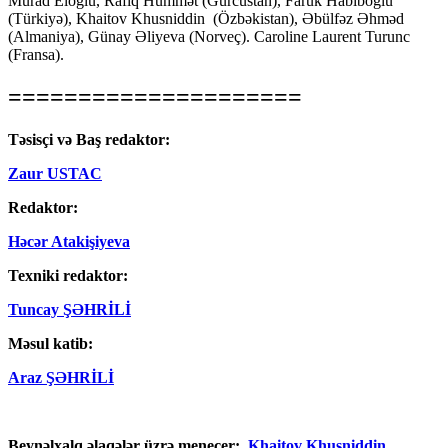
Murad Eloğlu, Rafiq Hümmət (Gürcüstan), Faruk Habiboğlu
(Türkiyə), Khaitov Khusniddin (Özbəkistan), Əbülfəz Əhməd
(Almaniya), Günay Əliyeva (Norveç). Caroline Laurent Turunc
(Fransa).
=====================
Təsisçi və Baş redaktor:
Zaur USTAC
Redaktor:
Həcər Atakişiyeva
Texniki redaktor:
Tuncay ŞƏHRİLİ
Məsul katib:
Araz ŞƏHRİLİ
Beynəlxalq əlaqələr üzrə menecer:
Khaitov Khusniddin