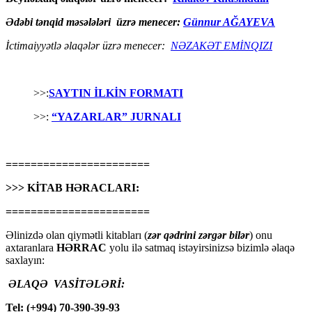
Ədəbi tənqid məsələləri üzrə menecer:
Günnur AĞAYEVA
İctimaiyyətlə əlaqələr üzrə menecer:
NƏZAKƏT EMİNQIZI
>>:
SAYTIN İLKİN FORMATI
>>:
“YAZARLAR” JURNALI
=======================
>>> KİTAB HƏRACLARI:
=======================
Əlinizdə olan qiymətli kitabları (
zər qədrini zərgər bilər
) onu
axtaranlara
HƏRRAC
yolu ilə satmaq istəyirsinizsə bizimlə əlaqə
saxlayın:
ƏLAQƏ VASİTƏLƏRİ:
Tel: (+994) 70-390-39-93