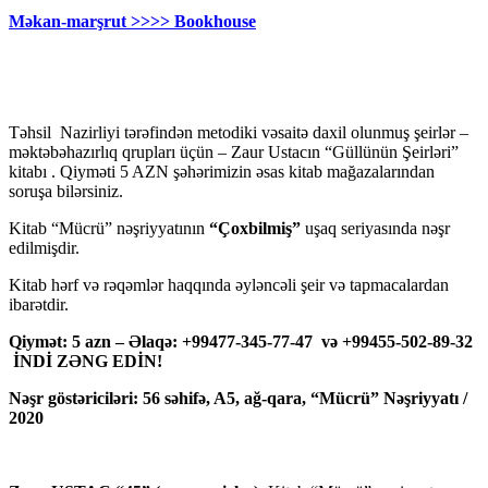
Məkan-marşrut >>>> Bookhouse
Təhsil Nazirliyi tərəfindən metodiki vəsaitə daxil olunmuş şeirlər –
məktəbəhazırlıq qrupları üçün – Zaur Ustacın “Güllünün Şeirləri”
kitabı . Qiyməti 5 AZN şəhərimizin əsas kitab mağazalarından
soruşa bilərsiniz.
Kitab “Mücrü” nəşriyyatının
“Çoxbilmiş”
uşaq seriyasında nəşr
edilmişdir.
Kitab hərf və rəqəmlər haqqında əyləncəli şeir və tapmacalardan
ibarətdir.
Qiymət: 5 azn – Əlaqə: +99477-345-77-47 və +99455-502-89-32
İNDİ ZƏNG EDİN!
Nəşr göstəriciləri: 56 səhifə, A5, ağ-qara, “Mücrü” Nəşriyyatı /
2020