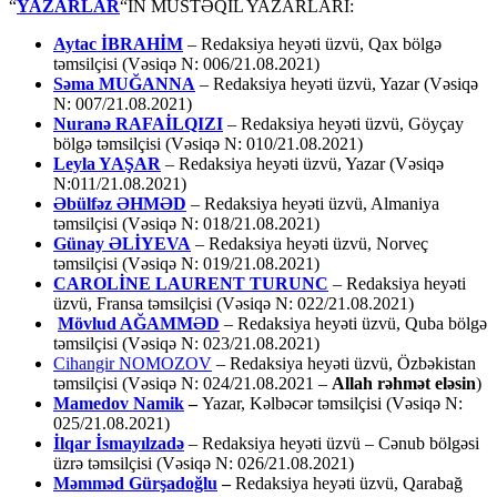
“
YAZARLAR
“IN MÜSTƏQİL YAZARLARI:
Aytac İBRAHİM
– Redaksiya heyəti üzvü, Qax bölgə
təmsilçisi (Vəsiqə N: 006/21.08.2021)
Səma MUĞANNA
– Redaksiya heyəti üzvü, Yazar (Vəsiqə
N: 007/21.08.2021)
Nuranə RAFAİLQIZI
– Redaksiya heyəti üzvü, Göyçay
bölgə təmsilçisi (Vəsiqə N: 010/21.08.2021)
Leyla YAŞAR
– Redaksiya heyəti üzvü, Yazar (Vəsiqə
N:011/21.08.2021)
Əbülfəz ƏHMƏD
– Redaksiya heyəti üzvü, Almaniya
təmsilçisi (Vəsiqə N: 018/21.08.2021)
Günay ƏLİYEVA
– Redaksiya heyəti üzvü, Norveç
təmsilçisi (Vəsiqə N: 019/21.08.2021)
CAROLİNE LAURENT TURUNC
– Redaksiya heyəti
üzvü, Fransa təmsilçisi (Vəsiqə N: 022/21.08.2021)
Mövlud AĞAMMƏD
– Redaksiya heyəti üzvü, Quba bölgə
təmsilçisi (Vəsiqə N: 023/21.08.2021)
Cihangir NOMOZOV
– Redaksiya heyəti üzvü, Özbəkistan
təmsilçisi (Vəsiqə N: 024/21.08.2021 –
Allah rəhmət eləsin
)
Mamedov Namik
–
Yazar, Kəlbəcər təmsilçisi (Vəsiqə N:
025/21.08.2021)
İlqar İsmayılzadə
–
Redaksiya heyəti üzvü – Cənub bölgəsi
üzrə təmsilçisi (Vəsiqə N: 026/21.08.2021)
Məmməd Gürşadoğlu
–
Redaksiya heyəti üzvü, Qarabağ