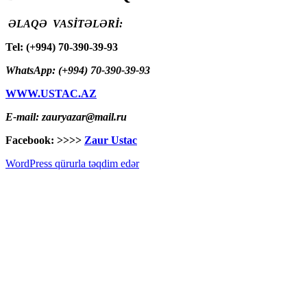
ƏLAQƏ VASİTƏLƏRİ:
Tel: (+994) 70-390-39-93
WhatsApp: (+994) 70-390-39-93
WWW.USTAC.AZ
E-mail: zauryazar@mail.ru
Facebook: >>>>
Zaur Ustac
WordPress qürurla təqdim edər