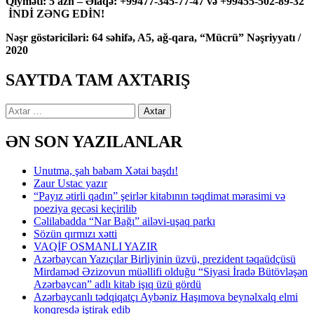
Qiyməti: 5 azn – Əlaqə: +99477-345-77-47 və +99455-502-89-32
İNDİ ZƏNG EDİN!
Nəşr göstəriciləri: 64 səhifə, A5, ağ-qara, “Mücrü” Nəşriyyatı /
2020
SAYTDA TAM AXTARIŞ
Axtarış:
ƏN SON YAZILANLAR
Unutma, şah babam Xətai başdı!
Zaur Ustac yazır
“Payız ətirli qadın” şeirlər kitabının təqdimat mərasimi və
poeziya gecəsi keçirilib
Cəlilabadda “Nar Bağı” ailəvi-uşaq parkı
Sözün qırmızı xətti
VAQİF OSMANLI YAZIR
Azərbaycan Yazıçılar Birliyinin üzvü, prezident təqaüdçüsü
Mirdaməd Əzizovun müəllifi olduğu “Siyasi İradə Bütövləşən
Azərbaycan” adlı kitab işıq üzü gördü
Azərbaycanlı tədqiqatçı Aybəniz Haşımova beynəlxalq elmi
konqresdə iştirak edib