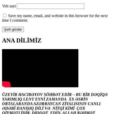
Veb sayt
Save my name, email, and website in this browser for the next
time I comment.
ANA DİLİMİZ
ÜZEYİR HACIBƏYOV SÖHBƏT EDİR – BU BİR DƏQİQƏ
YARIMLIQ LENT EYNİ ZAMANDA XX ƏSRİN
ORTALARANDA AZƏRBAYCAN ZİYALISININ CANLI
ƏDƏBİ DANIŞIQ DİLİ VƏ NİTQİ KİMİ ÇOX
QİYMƏTLİDİR. DİQQƏT EDİN. ALLAH RƏHMƏT