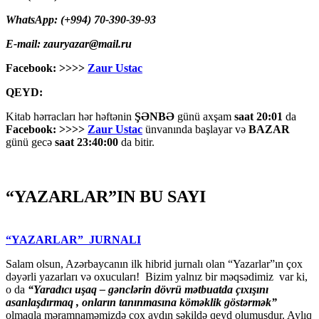
WhatsApp: (+994) 70-390-39-93
E-mail: zauryazar@mail.ru
Facebook: >>>>
Zaur Ustac
QEYD:
Kitab hərracları hər həftənin
ŞƏNBƏ
günü axşam
saat 20:01
da
Facebook: >>>>
Zaur Ustac
ünvanında başlayar və
BAZAR
günü gecə
saat 23:40:00
da bitir.
“YAZARLAR”IN BU SAYI
“YAZARLAR” JURNALI
Salam olsun, Azərbaycanın ilk hibrid jurnalı olan “Yazarlar”ın çox
dəyərli yazarları və oxucuları! Bizim yalnız bir məqsədimiz var ki,
o da
“
Yaradıcı uşaq – gәnclәrin dövrü mәtbuatda çıxışını
asanlaşdırmaq , onların tanınmasına kömәklik göstәrmәk”
olmaqla məramnaməmizdə çox aydın şəkildə qeyd olumuşdur. Aylıq