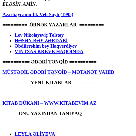
ELƏSİN. AMİN.
Azərbaycanın İlk Veb Saytı (1995)
========= ÖRNƏK YAZARLAR =========
Lev Nikolayeviç Tolstoy
HƏSƏN BƏY ZƏRDABİ
Əbdürrəhim bəy Haqverdiyev
VİNTSAS KREVE HAQQINDA
========== ƏDƏBİ TƏNQİD ==========
MÜSTƏQİL ƏDƏBİ TƏNQİD – MƏTANƏT VAHİD
========== YENİ KİTABLAR ==========
KİTAB DÜKANI – WWW.KİTABEVİM.AZ
======ONU YAXINDAN TANIYAQ======
LEYLA ƏLİYEVA