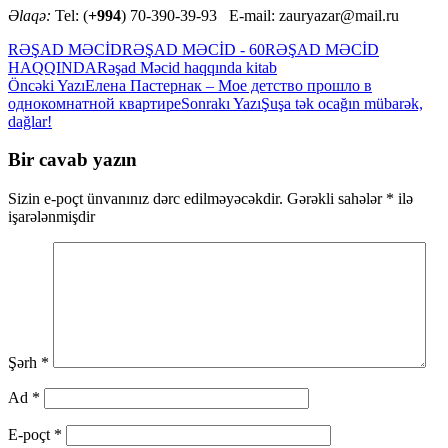
Əlaqə:
Tel: (
+994
) 70-390-39-93 E-mail: zauryazar@mail.ru
RƏŞAD MƏCİD
RƏŞAD MƏCİD - 60
RƏŞAD MƏCİD
HAQQINDA
Rəşad Məcid haqqında kitab
Yazılar
Öncəki Yazı
Елена Пастернак – Мое детство прошло в
однокомнатной квартире
Sonrakı Yazı
Şuşa tək ocağın mübarək,
üzrə
dağlar!
naviqasiya
Bir cavab yazın
Sizin e-poçt ünvanınız dərc edilməyəcəkdir.
Gərəkli sahələr
*
ilə
işarələnmişdir
Şərh
*
Ad
*
E-poçt
*