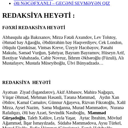
Əli NƏCƏFXANLI – GECƏNİ SEVMƏYƏN QIZ
REDAKSİYA HEYƏTİ :
FƏXRİ REDAKSİYA HEYƏTİ
Abbasqulu ağa Bakıxanov, Mirzə Fətəli Axundov, Lev Tolstoy,
Əhməd bəy Ağaoğlu, Əbdürrəhim bəy Haqverdiyev, Cek London,
Əliqulu Qəmküsar, Vintsas Kreve, Üzeyir Hacıbəyov, Pənahi
Makulu, Səməd Vurğun, Şəhriyar, Bayram Bayramov, Hüseyn Arif,
Bəxtiyar Vahabzadə, Cabir Novruz, İldırım Əkbəroğlu (Füzuli), Alı
Mustafayev, Mustafa Müseyiboğlu, Ülvi Bünyadzadə…
REDAKSİYA HEYƏTİ
Ayətxan Ziyad (İsgəndərov), Akif Abbasov, Mahirə Nağıqızı,
Vüqar Əhməd, Mehman Həsənli, Təranə Məmməd, Aydın Xan
Əbilov, Kamal Camalov, Günnur Ağayeva, Rizvan Fikrətoğlu, Xəlil
Mirzə, Aysel Nazim, Səma Muğanna, Murad Məmmədov, Nuranə
Rafailqızı, Əli bəy Azəri, Sevindik Nəsiboğlu,
Məmməd
Gürşadoğlu
, Taleh Xəlilov, Leyla Yaşar, Aytac İbrahim, Mövlud
Ağamməd, İlqar İsmayılzadə, Südabə Məmmədova, Aysu Türkel,