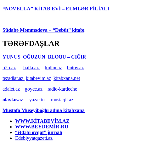
“NOVELLA” KİTAB EVİ – ELMLƏR FİLİALI
Südabə Məmmədova – “Debüt” kitabı
TƏRƏFDAŞLAR
YUNUS OĞUZUN BLOQU – CIĞIR
525.az
hafta.az
kultur.az
butov.az
tezadlar.az
kitabevim.az
kitabxana.net
adalet.az
goyce.az
radio-kardeche
olaylar.az
yazar.in
mustaqil.az
Mustafa Müseyiboğlu adına kitabxana
WWW.KİTABEVİM.AZ
WWW.BEYDEMİR.RU
“Ədəbi ovqat” jurnalı
Edebiyyatqazeti.az