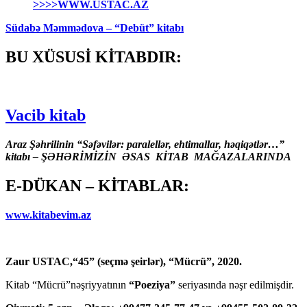
>>>>WWW.USTAC.AZ
Südabə Məmmədova – “Debüt” kitabı
BU XÜSUSİ KİTABDIR:
Vacib kitab
Araz Şəhrilinin “Səfəvilər: paralellər, ehtimallar, həqiqətlər…”
kitabı – ŞƏHƏRİMİZİN ƏSAS KİTAB MAĞAZALARINDA
E-DÜKAN – KİTABLAR:
www.kitabevim.az
Zaur USTAC,“45” (seçmə şeirlər), “Mücrü”, 2020.
Kitab “Mücrü”nəşriyyatının
“Poeziya”
seriyasında nəşr edilmişdir.