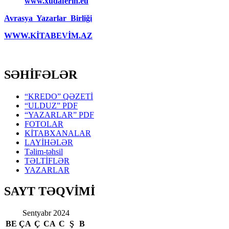
www.xudaferin.eu
Avrasya Yazarlar Birliği
WWW.KİTABEVİM.AZ
SƏHİFƏLƏR
“KREDO” QƏZETİ
“ULDUZ” PDF
“YAZARLAR” PDF
FOTOLAR
KİTABXANALAR
LAYİHƏLƏR
Təlim-təhsil
TƏLTİFLƏR
YAZARLAR
SAYT TƏQVİMİ
Sentyabr 2024
BE
ÇA
Ç
CA
C
Ş
B