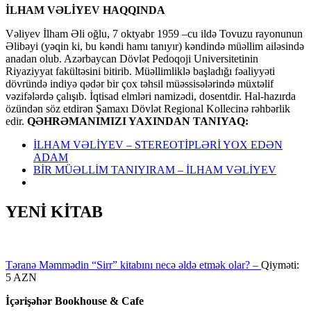
İLHAM VƏLİYEV HAQQINDA
Vəliyev İlham Əli oğlu, 7 oktyabr 1959 –cu ildə Tovuzu rayonunun
Əlibəyi (yəqin ki, bu kəndi hamı tanıyır) kəndində müəllim ailəsində
anadan olub. Azərbaycan Dövlət Pedoqoji Universitetinin
Riyaziyyat fakültəsini bitirib. Müəllimliklə başladığı fəaliyyəti
dövründə indiyə qədər bir çox təhsil müəssisələrində müxtəlif
vəzifələrdə çalışıb. İqtisad elmləri namizədi, dosentdir. Hal-hazırda
özündən söz etdirən Şamaxı Dövlət Regional Kollecinə rəhbərlik
edir.
QƏHRƏMANIMIZI YAXINDAN TANIYAQ:
İLHAM VƏLİYEV – STEREOTİPLƏRİ YOX EDƏN
ADAM
BİR MÜƏLLİM TANIYIRAM – İLHAM VƏLİYEV
YENİ KİTAB
Təranə Məmmədin “Sirr” kitabını necə əldə etmək olar? –
Qiyməti:
5 AZN
İçərişəhər Bookhouse & Cafe