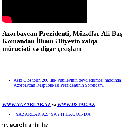
Azərbaycan Prezidenti, Müzəffər Ali Baş
Komandan İlham Əliyevin xalqa
müraciəti və digər çıxışları
===================================
Aşıq Ələsgərin 200 illik yubileyinin qeyd edilməsi haqqında
Azərbaycan Respublikası Prezidentinin Sərəncamı
===================================
WWW.YAZARLAR.AZ
və
WWW.USTAC.AZ
“YAZARLAR.AZ” SAYTI HAQQINDA
TƏMSİLÇİLİK