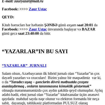
E-mail: zauryazar@mail.ru
Facebook: >>>>
Zaur Ustac
QEYD:
Kitab hərracları hər həftənin
ŞƏNBƏ
günü axşam
saat 20:01
da
Facebook: >>>>
Zaur Ustac
ünvanında başlayar və
BAZAR
günü gecə
saat 23:40:00
da bitir.
“YAZARLAR”IN BU SAYI
“YAZARLAR” JURNALI
Salam olsun, Azərbaycanın ilk hibrid jurnalı olan “Yazarlar”ın çox
dəyərli yazarları və oxucuları! Bizim yalnız bir məqsədimiz var ki,
o da
“
Yaradıcı uşaq – gәnclәrin dövrü mәtbuatda çıxışını
asanlaşdırmaq , onların tanınmasına kömәklik göstәrmәk”
olmaqla məramnaməmizdə çox aydın şəkildə qeyd olumuşdur. Aylıq
ədəbi-bədii, elmi jurnal olan “Yazarlar” kitabxanalar üçün ənənəvi
qaydada məhdud sayda nəşr olunur və elektron formatda bir neçə
sabit, dayanıqlı, təhlükəsiz platformadan PULSUZ olaraq