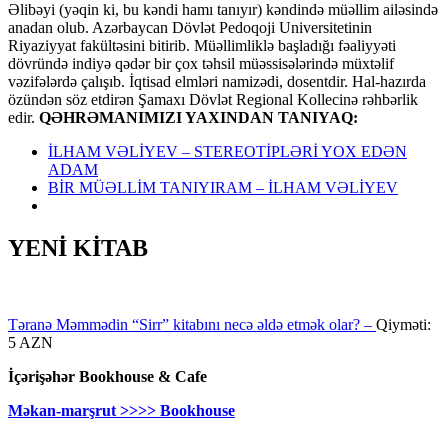
Əlibəyi (yəqin ki, bu kəndi hamı tanıyır) kəndində müəllim ailəsində
anadan olub. Azərbaycan Dövlət Pedoqoji Universitetinin
Riyaziyyat fakültəsini bitirib. Müəllimliklə başladığı fəaliyyəti
dövründə indiyə qədər bir çox təhsil müəssisələrində müxtəlif
vəzifələrdə çalışıb. İqtisad elmləri namizədi, dosentdir. Hal-hazırda
özündən söz etdirən Şamaxı Dövlət Regional Kollecinə rəhbərlik
edir.
QƏHRƏMANIMIZI YAXINDAN TANIYAQ:
İLHAM VƏLİYEV – STEREOTİPLƏRİ YOX EDƏN
ADAM
BİR MÜƏLLİM TANIYIRAM – İLHAM VƏLİYEV
YENİ KİTAB
Təranə Məmmədin “Sirr” kitabını necə əldə etmək olar? –
Qiyməti:
5 AZN
İçərişəhər Bookhouse & Cafe
Məkan-marşrut >>>> Bookhouse