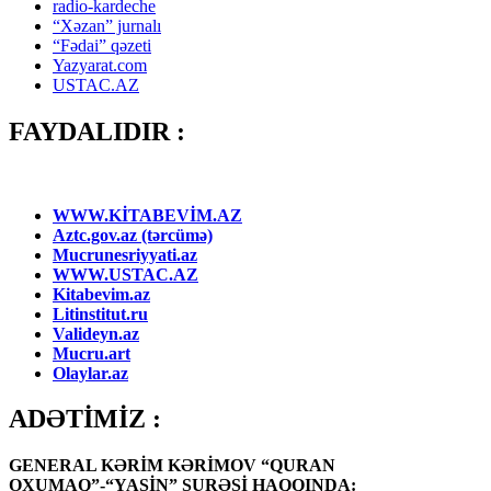
radio-kardeche
“Xəzan” jurnalı
“Fədai” qəzeti
Yazyarat.com
USTAC.AZ
FAYDALIDIR :
WWW.KİTABEVİM.AZ
Aztc.gov.az (tərcümə)
Mucrunesriyyati.az
WWW.USTAC.AZ
Kitabevim.az
Litinstitut.ru
Valideyn.az
Mucru.art
Olaylar.az
ADƏTİMİZ :
GENERAL KƏRİM KƏRİMOV “QURAN
OXUMAQ”-“YASİN” SURƏSİ HAQQINDA: