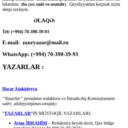
bilərsiniz
(
bu çox sadə və asandır
).
Qeydiyyatdan keçmək üçün
əlaqə saxlayın.
ƏLAQƏ:
Tel: (+994) 70-390-39-93
E-mail: zauryazar@mail.ru
WhatsApp: (
+994
) 70-390-39-93
YAZARLAR :
Həcər Atakişiyeva
“Yazarlar” jurnalının redaktoru və Yaradıcılıq Komissiyasının
sədri, ədəbiyyatşünas-tənqidçı
“
YAZARLAR
“IN MÜSTƏQİL YAZARLARI:
Aytac İBRAHİM
– Redaksiya heyəti üzvü, Qax bölgə