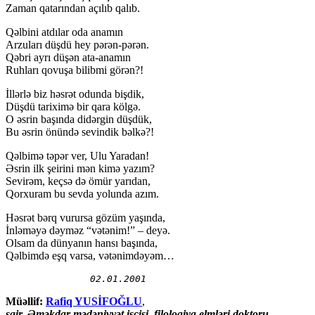
Zaman qatarından açılıb qalıb.
Qəlbini atdılar oda anamın
Arzuları düşdü hey pərən-pərən.
Qəbri ayrı düşən ata-anamın
Ruhları qovuşa bilibmi görən?!
İllərlə biz həsrət odunda bişdik,
Düşdü tariximə bir qara kölgə.
O əsrin başında didərgin düşdük,
Bu əsrin önündə sevindik bəlkə?!
Qəlbimə təpər ver, Ulu Yaradan!
Əsrin ilk şeirini mən kimə yazım?
Sevirəm, keçsə də ömür yarıdan,
Qorxuram bu sevda yolunda azım.
Həsrət bərq vurursa gözüm yaşında,
İnləməyə dəyməz “vətənim!” – deyə.
Olsam da dünyanın hansı başında,
Qəlbimdə eşq varsa, vətənimdəyəm…
02.01.2001
Müəllif:
Rafiq YUSİFOĞLU
,
şair, Əməkdar mədəniyyət işçisi, filologiya elmləri doktoru,