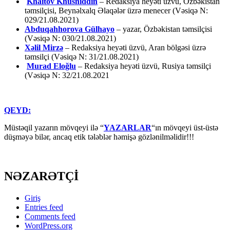
Khaitov Khusniddin
– Redaksiya heyəti üzvü, Özbəkistan
təmsilçisi, Beynəlxalq Əlaqələr üzrə menecer (Vəsiqə N:
029/21.08.2021)
Abduqahhorova Gülhayo
– yazar, Özbəkistan təmsilçisi
(Vəsiqə N: 030/21.08.2021)
Xəlil Mirzə
– Redaksiya heyəti üzvü, Aran bölgəsi üzrə
təmsilçi (Vəsiqə N: 31/21.08.2021)
Murad Eloğlu
– Redaksiya heyəti üzvü, Rusiya təmsilçi
(Vəsiqə N: 32/21.08.2021
QEYD:
Müstəqil yazarın mövqeyi ilə “
YAZARLAR
“ın mövqeyi üst-üstə
düşməyə bilər, ancaq etik tələblər həmişə gözlənilməlidir!!!
NƏZARƏTÇİ
Giriş
Entries feed
Comments feed
WordPress.org