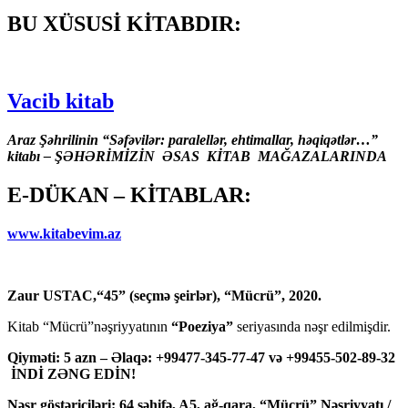
BU XÜSUSİ KİTABDIR:
Vacib kitab
Araz Şəhrilinin “Səfəvilər: paralellər, ehtimallar, həqiqətlər…”
kitabı – ŞƏHƏRİMİZİN ƏSAS KİTAB MAĞAZALARINDA
E-DÜKAN – KİTABLAR:
www.kitabevim.az
Zaur USTAC,“45” (seçmə şeirlər), “Mücrü”, 2020.
Kitab “Mücrü”nəşriyyatının
“Poeziya”
seriyasında nəşr edilmişdir.
Qiyməti: 5 azn – Əlaqə: +99477-345-77-47 və +99455-502-89-32
İNDİ ZƏNG EDİN!
Nəşr göstəriciləri: 64 səhifə, A5, ağ-qara, “Mücrü” Nəşriyyatı /