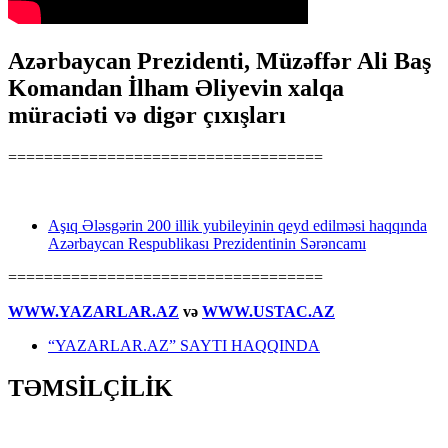
Azərbaycan Prezidenti, Müzəffər Ali Baş
Komandan İlham Əliyevin xalqa
müraciəti və digər çıxışları
===================================
Aşıq Ələsgərin 200 illik yubileyinin qeyd edilməsi haqqında
Azərbaycan Respublikası Prezidentinin Sərəncamı
===================================
WWW.YAZARLAR.AZ
və
WWW.USTAC.AZ
“YAZARLAR.AZ” SAYTI HAQQINDA
TƏMSİLÇİLİK