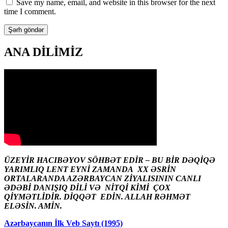
Save my name, email, and website in this browser for the next
time I comment.
ANA DİLİMİZ
ÜZEYİR HACIBƏYOV SÖHBƏT EDİR – BU BİR DƏQİQƏ
YARIMLIQ LENT EYNİ ZAMANDA XX ƏSRİN
ORTALARANDA AZƏRBAYCAN ZİYALISININ CANLI
ƏDƏBİ DANIŞIQ DİLİ VƏ NİTQİ KİMİ ÇOX
QİYMƏTLİDİR. DİQQƏT EDİN. ALLAH RƏHMƏT
ELƏSİN. AMİN.
Azərbaycanın İlk Veb Saytı (1995)