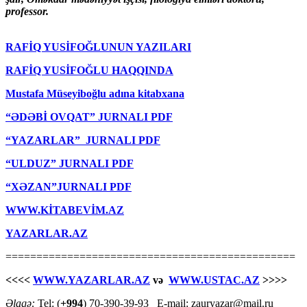
professor.
RAFİQ YUSİFOĞLUNUN YAZILARI
RAFİQ YUSİFOĞLU HAQQINDA
Mustafa Müseyiboğlu adına kitabxana
“ƏDƏBİ OVQAT” JURNALI PDF
“YAZARLAR” JURNALI PDF
“ULDUZ” JURNALI PDF
“XƏZAN”JURNALI PDF
WWW.KİTABEVİM.AZ
YAZARLAR.AZ
===============================================
<<<<
WWW.YAZARLAR.AZ
və
WWW.USTAC.AZ
>>>>
Əlaqə:
Tel: (
+994
) 70-390-39-93 E-mail: zauryazar@mail.ru