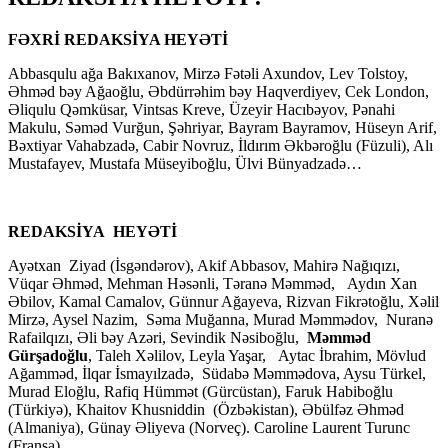
FƏXRİ REDAKSİYA HEYƏTİ
Abbasqulu ağa Bakıxanov, Mirzə Fətəli Axundov, Lev Tolstoy,
Əhməd bəy Ağaoğlu, Əbdürrəhim bəy Haqverdiyev, Cek London,
Əliqulu Qəmküsar, Vintsas Kreve, Üzeyir Hacıbəyov, Pənahi
Makulu, Səməd Vurğun, Şəhriyar, Bayram Bayramov, Hüseyn Arif,
Bəxtiyar Vahabzadə, Cabir Novruz, İldırım Əkbəroğlu (Füzuli), Alı
Mustafayev, Mustafa Müseyiboğlu, Ülvi Bünyadzadə…
REDAKSİYA HEYƏTİ
Ayətxan Ziyad (İsgəndərov), Akif Abbasov, Mahirə Nağıqızı,
Vüqar Əhməd, Mehman Həsənli, Təranə Məmməd, Aydın Xan
Əbilov, Kamal Camalov, Günnur Ağayeva, Rizvan Fikrətoğlu, Xəlil
Mirzə, Aysel Nazim, Səma Muğanna, Murad Məmmədov, Nuranə
Rafailqızı, Əli bəy Azəri, Sevindik Nəsiboğlu,
Məmməd
Gürşadoğlu
, Taleh Xəlilov, Leyla Yaşar, Aytac İbrahim, Mövlud
Ağamməd, İlqar İsmayılzadə, Südabə Məmmədova, Aysu Türkel,
Murad Eloğlu, Rafiq Hümmət (Gürcüstan), Faruk Habiboğlu
(Türkiyə), Khaitov Khusniddin (Özbəkistan), Əbülfəz Əhməd
(Almaniya), Günay Əliyeva (Norveç). Caroline Laurent Turunc
(Fransa).