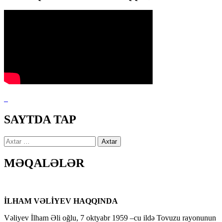
SAYTDA TAP
Axtarış:
MƏQALƏLƏR
İLHAM VƏLİYEV HAQQINDA
Vəliyev İlham Əli oğlu, 7 oktyabr 1959 –cu ildə Tovuzu rayonunun