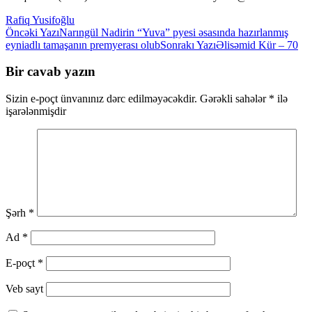
Rafiq Yusifoğlu
Yazılar
Öncəki Yazı
Narıngül Nadirin “Yuva” pyesi əsasında hazırlanmış
eyniadlı tamaşanın premyerası olub
Sonrakı Yazı
Əlisəmid Kür – 70
üzrə
naviqasiya
Bir cavab yazın
Sizin e-poçt ünvanınız dərc edilməyəcəkdir.
Gərəkli sahələr
*
ilə
işarələnmişdir
Şərh
*
Ad
*
E-poçt
*
Veb sayt