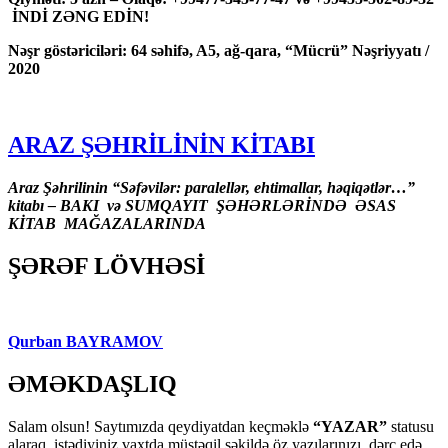
İNDİ ZƏNG EDİN!
Nəşr göstəriciləri: 64 səhifə, A5, ağ-qara, “Mücrü” Nəşriyyatı /
2020
ARAZ ŞƏHRİLİNİN KİTABI
Araz Şəhrilinin “Səfəvilər: paralellər, ehtimallar, həqiqətlər…”
kitabı – BAKI və SUMQAYIT ŞƏHƏRLƏRİNDƏ ƏSAS
KİTAB MAĞAZALARINDA
ŞƏRƏF LÖVHƏSİ
Qurban BAYRAMOV
ƏMƏKDAŞLIQ
Salam olsun! Saytımızda qeydiyatdan keçməklə
“YAZAR”
statusu
alaraq, istədiyiniz vaxtda müstəqil şəkildə öz yazılarınızı dərc edə