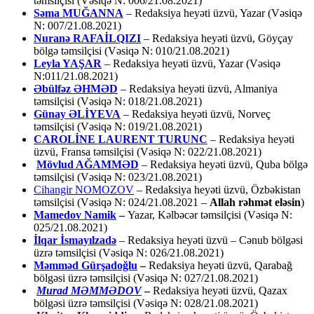
təmsilçisi (Vəsiqə N: 006/21.08.2021)
Səma MUĞANNA
– Redaksiya heyəti üzvü, Yazar (Vəsiqə
N: 007/21.08.2021)
Nuranə RAFAİLQIZI
– Redaksiya heyəti üzvü, Göyçay
bölgə təmsilçisi (Vəsiqə N: 010/21.08.2021)
Leyla YAŞAR
– Redaksiya heyəti üzvü, Yazar (Vəsiqə
N:011/21.08.2021)
Əbülfəz ƏHMƏD
– Redaksiya heyəti üzvü, Almaniya
təmsilçisi (Vəsiqə N: 018/21.08.2021)
Günay ƏLİYEVA
– Redaksiya heyəti üzvü, Norveç
təmsilçisi (Vəsiqə N: 019/21.08.2021)
CAROLİNE LAURENT TURUNC
– Redaksiya heyəti
üzvü, Fransa təmsilçisi (Vəsiqə N: 022/21.08.2021)
Mövlud AĞAMMƏD
– Redaksiya heyəti üzvü, Quba bölgə
təmsilçisi (Vəsiqə N: 023/21.08.2021)
Cihangir NOMOZOV
– Redaksiya heyəti üzvü, Özbəkistan
təmsilçisi (Vəsiqə N: 024/21.08.2021 –
Allah rəhmət eləsin
)
Mamedov Namik
–
Yazar, Kəlbəcər təmsilçisi (Vəsiqə N:
025/21.08.2021)
İlqar İsmayılzadə
–
Redaksiya heyəti üzvü – Cənub bölgəsi
üzrə təmsilçisi (Vəsiqə N: 026/21.08.2021)
Məmməd Gürşadoğlu
–
Redaksiya heyəti üzvü, Qarabağ
bölgəsi üzrə təmsilçisi (Vəsiqə N: 027/21.08.2021)
Murad MƏMMƏDOV
–
Redaksiya heyəti üzvü, Qazax
bölgəsi üzrə təmsilçisi (Vəsiqə N: 028/21.08.2021)