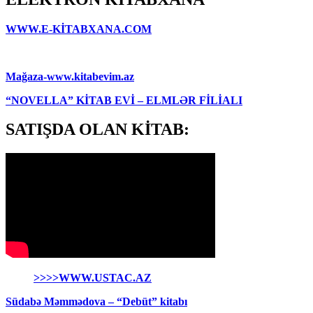
WWW.E-KİTABXANA.COM
Mağaza-www.kitabevim.az
“NOVELLA” KİTAB EVİ – ELMLƏR FİLİALI
SATIŞDA OLAN KİTAB:
>>>>WWW.USTAC.AZ
Südabə Məmmədova – “Debüt” kitabı