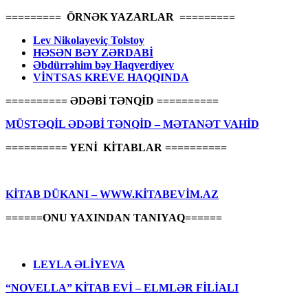
========= ÖRNƏK YAZARLAR =========
Lev Nikolayeviç Tolstoy
HƏSƏN BƏY ZƏRDABİ
Əbdürrəhim bəy Haqverdiyev
VİNTSAS KREVE HAQQINDA
========== ƏDƏBİ TƏNQİD ==========
MÜSTƏQİL ƏDƏBİ TƏNQİD – MƏTANƏT VAHİD
========== YENİ KİTABLAR ==========
KİTAB DÜKANI – WWW.KİTABEVİM.AZ
======ONU YAXINDAN TANIYAQ======
LEYLA ƏLİYEVA
“NOVELLA” KİTAB EVİ – ELMLƏR FİLİALI