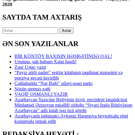
2020
SAYTDA TAM AXTARIŞ
Axtarış:
ƏN SON YAZILANLAR
BİR KÖNTÖY BAXIŞIN HƏSRƏTİNDƏ QAL!
Unutma, şah babam Xətai başdı!
Zaur Ustac yazır
“Payız ətirli qadın” şeirlər kitabının təqdimat mərasimi və
poeziya gecəsi keçirilib
Cəlilabadda “Nar Bağı” ailəvi-uşaq parkı
Sözün qırmızı xətti
VAQİF OSMANLI YAZIR
Azərbaycan Yazıçılar Birliyinin üzvü, prezident təqaüdçüsü
Mirdaməd Əzizovun müəllifi olduğu “Siyasi İradə Bütövləşən
Azərbaycan” adlı kitab işıq üzü gördü
Azərbaycanlı tədqiqatçı Aybəniz Haşımova beynəlxalq elmi
konqresdə iştirak edib
REDAKSİYA HEYƏTİ :