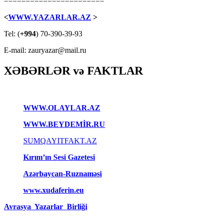
=======================
<
WWW.YAZARLAR.AZ
>
Tel: (
+994
) 70-390-39-93
E-mail: zauryazar@mail.ru
XƏBƏRLƏR və FAKTLAR
WWW.OLAYLAR.AZ
WWW.BEYDEMİR.RU
SUMQAYITFAKT.AZ
Kırım’ın Sesi Gazetesi
Azərbaycan-Ruznaməsi
www.xudaferin.eu
Avrasya Yazarlar Birliği