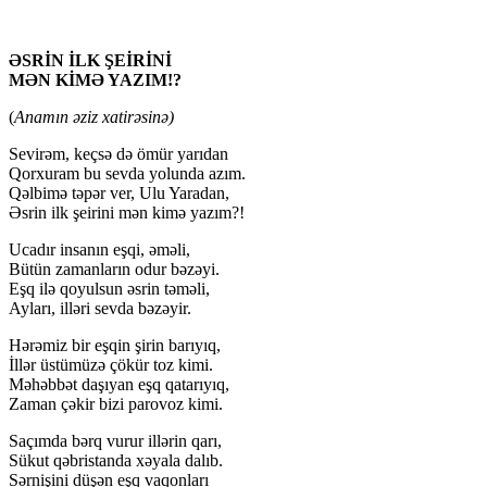
ƏSRİN İLK ŞEİRİNİ
MƏN KİMƏ YAZIM!?
(
Anamın əziz xatirəsinə)
Sevirəm, keçsə də ömür yarıdan
Qorxuram bu sevda yolunda azım.
Qəlbimə təpər ver, Ulu Yaradan,
Əsrin ilk şeirini mən kimə yazım?!
Ucadır insanın eşqi, əməli,
Bütün zamanların odur bəzəyi.
Eşq ilə qoyulsun əsrin təməli,
Ayları, illəri sevda bəzəyir.
Hərəmiz bir eşqin şirin barıyıq,
İllər üstümüzə çökür toz kimi.
Məhəbbət daşıyan eşq qatarıyıq,
Zaman çəkir bizi parovoz kimi.
Saçımda bərq vurur illərin qarı,
Sükut qəbristanda xəyala dalıb.
Sərnişini düşən eşq vaqonları