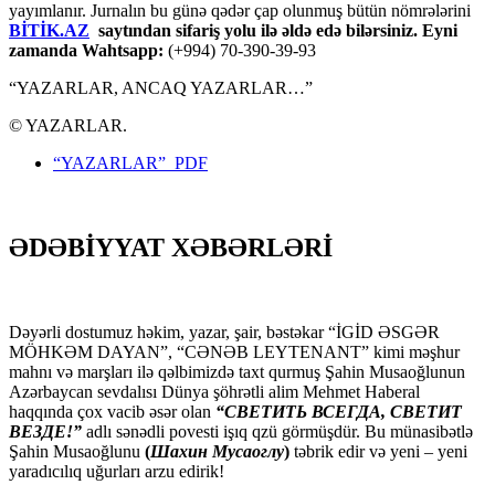
yayımlanır. Jurnalın bu günə qədər çap olunmuş bütün nömrələrini
BİTİK.AZ
saytından sifariş yolu ilə əldə edə bilərsiniz. Eyni
zamanda Wahtsapp:
(+994) 70-390-39-93
“YAZARLAR, ANCAQ YAZARLAR…”
© YAZARLAR.
“YAZARLAR” PDF
ƏDƏBİYYAT XƏBƏRLƏRİ
Dəyərli dostumuz həkim, yazar, şair, bəstəkar “İGİD ƏSGƏR
MÖHKƏM DAYAN”, “CƏNƏB LEYTENANT” kimi məşhur
mahnı və marşları ilə qəlbimizdə taxt qurmuş Şahin Musaoğlunun
Azərbaycan sevdalısı Dünya şöhrətli alim Mehmet Haberal
haqqında çox vacib əsər olan
“СВЕТИТЬ ВСЕГДА, СВЕТИТ
ВЕЗДЕ!”
adlı sənədli povesti işıq qzü görmüşdür. Bu münasibətlə
Şahin Musaoğlunu
(
Шахин Мусаоглу
)
təbrik edir və yeni – yeni
yaradıcılıq uğurları arzu edirik!