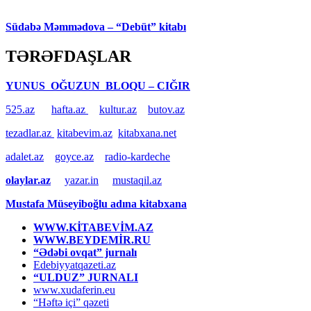
Südabə Məmmədova – “Debüt” kitabı
TƏRƏFDAŞLAR
YUNUS OĞUZUN BLOQU – CIĞIR
525.az
hafta.az
kultur.az
butov.az
tezadlar.az
kitabevim.az
kitabxana.net
adalet.az
goyce.az
radio-kardeche
olaylar.az
yazar.in
mustaqil.az
Mustafa Müseyiboğlu adına kitabxana
WWW.KİTABEVİM.AZ
WWW.BEYDEMİR.RU
“Ədəbi ovqat” jurnalı
Edebiyyatqazeti.az
“ULDUZ” JURNALI
www.xudaferin.eu
“Həftə içi” qəzeti