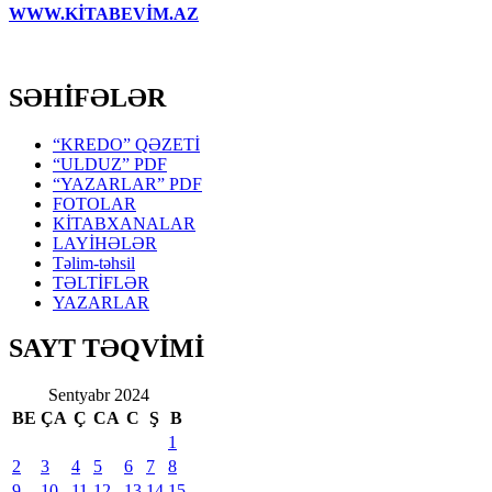
WWW.KİTABEVİM.AZ
SƏHİFƏLƏR
“KREDO” QƏZETİ
“ULDUZ” PDF
“YAZARLAR” PDF
FOTOLAR
KİTABXANALAR
LAYİHƏLƏR
Təlim-təhsil
TƏLTİFLƏR
YAZARLAR
SAYT TƏQVİMİ
Sentyabr 2024
BE
ÇA
Ç
CA
C
Ş
B
1
2
3
4
5
6
7
8
9
10
11
12
13
14
15