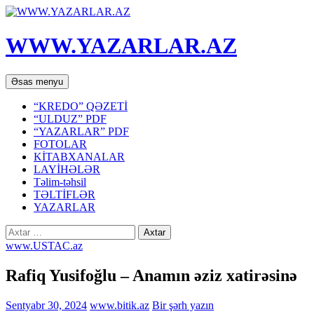
WWW.YAZARLAR.AZ
Axtar
Mühtəviyyata
Əsas menyu
keç
“KREDO” QƏZETİ
“ULDUZ” PDF
“YAZARLAR” PDF
FOTOLAR
KİTABXANALAR
LAYİHƏLƏR
Təlim-təhsil
TƏLTİFLƏR
YAZARLAR
Axtarış:
www.USTAC.az
Rafiq Yusifoğlu – Anamın əziz xatirəsinə
Sentyabr 30, 2024
www.bitik.az
Bir şərh yazın