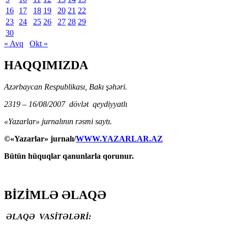
16
17
18
19
20
21
22
23
24
25
26
27
28
29
30
« Avq
Okt »
HAQQIMIZDA
Azərbaycan Respublikası, Bakı şəhəri.
2319 – 16/08/2007 dövlət qeydiyyatlı
«Yazarlar» jurnalının rəsmi saytı.
©«Yazarlar» jurnalı/
WWW.YAZARLAR.AZ
Bütün hüquqlar qanunlarla qorunur.
BİZİMLƏ ƏLAQƏ
ƏLAQƏ VASİTƏLƏRİ: