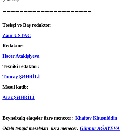
=====================
Təsisçi və Baş redaktor:
Zaur USTAC
Redaktor:
Həcər Atakişiyeva
Texniki redaktor:
Tuncay ŞƏHRİLİ
Məsul katib:
Araz ŞƏHRİLİ
Beynəlxalq əlaqələr üzrə menecer:
Khaitov Khusniddin
Ədəbi tənqid məsələləri üzrə menecer:
Günnur AĞAYEVA