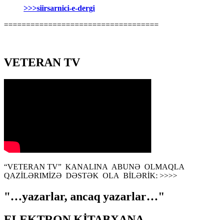
>>>siirsarnici-e-dergi
===================================
VETERAN TV
“VETERAN TV” KANALINA ABUNƏ OLMAQLA
QAZİLƏRIMİZƏ DƏSTƏK OLA BİLƏRİK: >>>>
"…yazarlar, ancaq yazarlar…"
ELEKTRON KİTABXANA