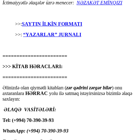
İctimaiyyətlə əlaqələr üzrə menecer:
NƏZAKƏT EMİNQIZI
>>:
SAYTIN İLKİN FORMATI
>>:
“YAZARLAR” JURNALI
=======================
>>> KİTAB HƏRACLARI:
=======================
Əlinizdə olan qiymətli kitabları (
zər qədrini zərgər bilər
) onu
axtaranlara
HƏRRAC
yolu ilə satmaq istəyirsinizsə bizimlə əlaqə
saxlayın:
ƏLAQƏ VASİTƏLƏRİ:
Tel: (+994) 70-390-39-93
WhatsApp: (+994) 70-390-39-93