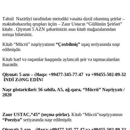
Təhsil Nazirliyi tərəfindən metodiki vəsaitə daxil olunmuş şeirlər –
məktəbəhazırlıq qrupları üçün – Zaur Ustacın “Güllünün Şeirləri”
kitabı . Qiyməti 5 AZN şəhərimizin əsas kitab mağazalarından
soruşa bilərsiniz.
Kitab “Mücrü” nəşriyyatının
“Çoxbilmiş”
uşaq seriyasında nəşr
edilmişdir.
Kitab hərf və rəqəmlər haqqında əyləncəli şeir və tapmacalardan
ibarətdir.
Qiymət: 5 azn – Əlaqə: +99477-345-77-47 və +99455-502-89-32
İNDİ ZƏNG EDİN!
Nəşr göstəriciləri: 56 səhifə, A5, ağ-qara, “Mücrü” Nəşriyyatı /
2020
Zaur USTAC,“45” (seçmə şeirlər).
Kitab “Mücrü”nəşriyyatının
“Poeziya”
seriyasında nəşr edilmişdir.
Qiyməti: 5 azn – Əlaqə: +99477-345-77-47 və +99455-502-89-32