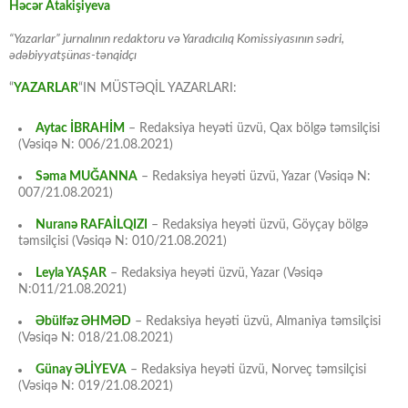
Həcər Atakişiyeva
“Yazarlar” jurnalının redaktoru və Yaradıcılıq Komissiyasının sədri,
ədəbiyyatşünas-tənqidçı
“
YAZARLAR
“IN MÜSTƏQİL YAZARLARI:
Aytac İBRAHİM
– Redaksiya heyəti üzvü, Qax bölgə təmsilçisi
(Vəsiqə N: 006/21.08.2021)
Səma MUĞANNA
– Redaksiya heyəti üzvü, Yazar (Vəsiqə N:
007/21.08.2021)
Nuranə RAFAİLQIZI
– Redaksiya heyəti üzvü, Göyçay bölgə
təmsilçisi (Vəsiqə N: 010/21.08.2021)
Leyla YAŞAR
– Redaksiya heyəti üzvü, Yazar (Vəsiqə
N:011/21.08.2021)
Əbülfəz ƏHMƏD
– Redaksiya heyəti üzvü, Almaniya təmsilçisi
(Vəsiqə N: 018/21.08.2021)
Günay ƏLİYEVA
– Redaksiya heyəti üzvü, Norveç təmsilçisi
(Vəsiqə N: 019/21.08.2021)