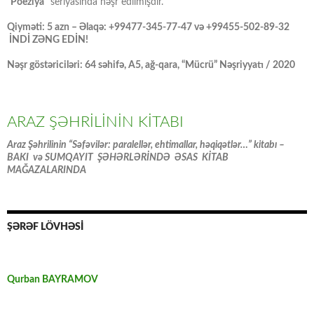
“Poeziya”
seriyasında nəşr edilmişdir.
Qiyməti: 5 azn – Əlaqə: +99477-345-77-47 və +99455-502-89-32
İNDİ ZƏNG EDİN!
Nəşr göstəriciləri: 64 səhifə, A5, ağ-qara, “Mücrü” Nəşriyyatı / 2020
ARAZ ŞƏHRİLİNİN KİTABI
Araz Şəhrilinin “Səfəvilər: paralellər, ehtimallar, həqiqətlər…” kitabı –
BAKI və SUMQAYIT ŞƏHƏRLƏRİNDƏ ƏSAS KİTAB
MAĞAZALARINDA
ŞƏRƏF LÖVHƏSİ
Qurban BAYRAMOV