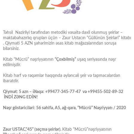
Təhsil Nazirliyi tərəfindən metodiki vəsaitə daxil olunmuş şeirlər –
məktəbəhazırlıq qrupları üçün – Zaur Ustacın “Güllünün Şeirləri” kitabı
. Qiyməti 5 AZN şəhərimizin əsas kitab mağazalarından soruşa
bilərsiniz.
Kitab “Mücrü” nəşriyyatının
“Çoxbilmiş”
uşaq seriyasında nəşr
edilmişdir.
Kitab hərf və rəqəmlər haqqında əyləncəli şeir və tapmacalardan
ibarətdir.
Qiymət: 5 azn – Əlaqə: +99477-345-77-47 və +99455-502-89-32
İNDİ ZƏNG EDİN!
Nəşr göstəriciləri: 56 səhifə, A5, ağ-qara, “Mücrü” Nəşriyyatı / 2020
Zaur USTAC,“45” (seçmə şeirlər).
Kitab “Mücrü”nəşriyyatının