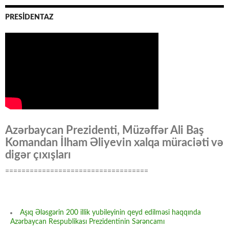
PRESİDENTAZ
Azərbaycan Prezidenti, Müzəffər Ali Baş
Komandan İlham Əliyevin xalqa müraciəti və
digər çıxışları
===================================
Aşıq Ələsgərin 200 illik yubileyinin qeyd edilməsi haqqında
Azərbaycan Respublikası Prezidentinin Sərəncamı