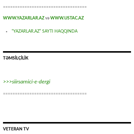
===================================
WWW.YAZARLAR.AZ
və
WWW.USTAC.AZ
“YAZARLAR.AZ” SAYTI HAQQINDA
TƏMSİLÇİLİK
>>>siirsarnici-e-dergi
===================================
VETERAN TV