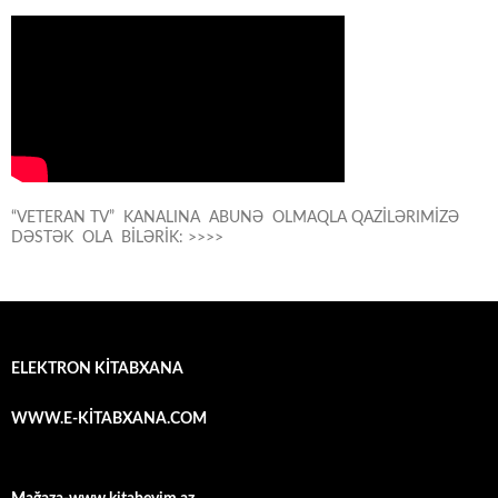
“VETERAN TV” KANALINA ABUNƏ OLMAQLA QAZİLƏRIMİZƏ
DƏSTƏK OLA BİLƏRİK: >>>>
ELEKTRON KİTABXANA
WWW.E-KİTABXANA.COM