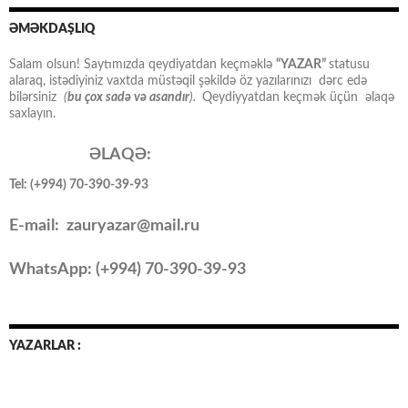
ƏMƏKDAŞLIQ
Salam olsun! Saytımızda qeydiyatdan keçməklə
“YAZAR”
statusu
alaraq, istədiyiniz vaxtda müstəqil şəkildə öz yazılarınızı dərc edə
bilərsiniz
(
bu çox sadə və asandır
).
Qeydiyyatdan keçmək üçün əlaqə
saxlayın.
ƏLAQƏ:
Tel: (+994) 70-390-39-93
E-mail: zauryazar@mail.ru
WhatsApp: (
+994
) 70-390-39-93
YAZARLAR :