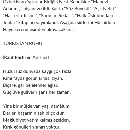
Özbekistan Yazarlar Birliği Üyesi. Kendisine “Manevi
Adanmış” nişanı verildi. Şairin “Söz Büyüsü”, “Aşk Nehri”,
“Hasretin Tılsımı”, “Sarnıcın Sedası”, “Halk Üslubundakı
Tonlar” kitapları yayımlandı. Aşağıda şiirlerini Hüsniddin
Hayıt tercümesinden okuyacaksınız.
TÜRKİSTAN RUHU
(Rauf Parfi’nin Anısına)
Huzursuz dünyada kaygı çok fazla,
Kimi fayda görür, kimisi ziyân.
Biçare, gâribe elemler ağlar,
Güçlüye güliverir şans her zaman.
Yine bir müjde var, yaşı namâlum,
Derler, başarının sahibi çoktur.
Mağlubiyet yetim kalmış ezelden,
Kırık gönüllerin sınırı yoktur.