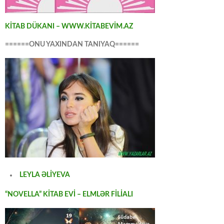
KİTAB DÜKANI – WWW.KİTABEVİM.AZ
======ONU YAXINDAN TANIYAQ======
LEYLA ƏLİYEVA
“NOVELLA” KİTAB EVİ – ELMLƏR FİLİALI