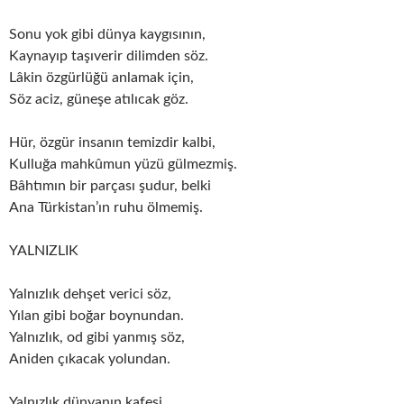
Sonu yok gibi dünya kaygısının,
Kaynayıp taşıverir dilimden söz.
Lâkin özgürlüğü anlamak için,
Söz aciz, güneşe atılıcak göz.
Hür, özgür insanın temizdir kalbi,
Kulluğa mahkûmun yüzü gülmezmiş.
Bâhtımın bir parçası şudur, belki
Ana Türkistan’ın ruhu ölmemiş.
YALNIZLIK
Yalnızlık dehşet verici söz,
Yılan gibi boğar boynundan.
Yalnızlık, od gibi yanmış söz,
Aniden çıkacak yolundan.
Yalnızlık dünyanın kafesi,