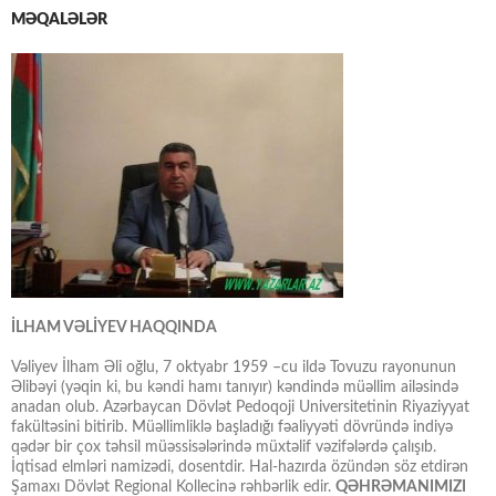
MƏQALƏLƏR
İLHAM VƏLİYEV HAQQINDA
Vəliyev İlham Əli oğlu, 7 oktyabr 1959 –cu ildə Tovuzu rayonunun
Əlibəyi (yəqin ki, bu kəndi hamı tanıyır) kəndində müəllim ailəsində
anadan olub. Azərbaycan Dövlət Pedoqoji Universitetinin Riyaziyyat
fakültəsini bitirib. Müəllimliklə başladığı fəaliyyəti dövründə indiyə
qədər bir çox təhsil müəssisələrində müxtəlif vəzifələrdə çalışıb.
İqtisad elmləri namizədi, dosentdir. Hal-hazırda özündən söz etdirən
Şamaxı Dövlət Regional Kollecinə rəhbərlik edir.
QƏHRƏMANIMIZI