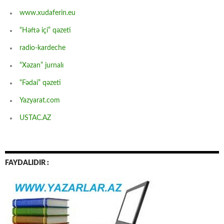
www.xudaferin.eu
“Həftə içi” qəzeti
radio-kardeche
“Xəzan” jurnalı
“Fədai” qəzeti
Yazyarat.com
USTAC.AZ
FAYDALIDIR :