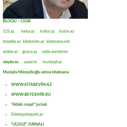
BLOQU – CIĞIR
525.az
hafta.az
kultur.az
butov.az
tezadlar.az
kitabevim.az
kitabxana.net
adalet.az
goyce.az
radio-kardeche
olaylar.az
yazar.in
mustaqil.az
Mustafa Müseyiboğlu adına kitabxana
WWW.KİTABEVİM.AZ
WWW.BEYDEMİR.RU
“Ədəbi ovqat” jurnalı
Edebiyyatqazeti.az
“ULDUZ” JURNALI