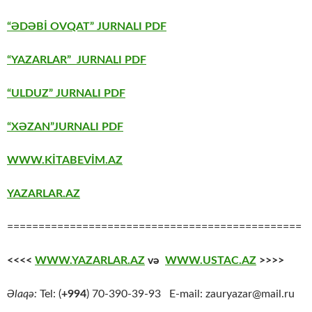
“ƏDƏBİ OVQAT” JURNALI PDF
“YAZARLAR” JURNALI PDF
“ULDUZ” JURNALI PDF
“XƏZAN”JURNALI PDF
WWW.KİTABEVİM.AZ
YAZARLAR.AZ
===============================================
<<<<
WWW.YAZARLAR.AZ
və
WWW.USTAC.AZ
>>>>
Əlaqə:
Tel: (
+994
) 70-390-39-93 E-mail: zauryazar@mail.ru