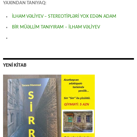
YAXINDAN TANIYAQ:
İLHAM VƏLİYEV – STEREOTİPLƏRİ YOX EDƏN ADAM
BİR MÜƏLLİM TANIYIRAM – İLHAM VƏLİYEV
YENİ KİTAB