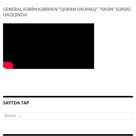
GENERAL KƏRİM KƏRİMOV “QURAN OXUMAQ”-“YASİN” SURƏSİ
HAQQINDA:
SAYTDA TAP
Axtarış: