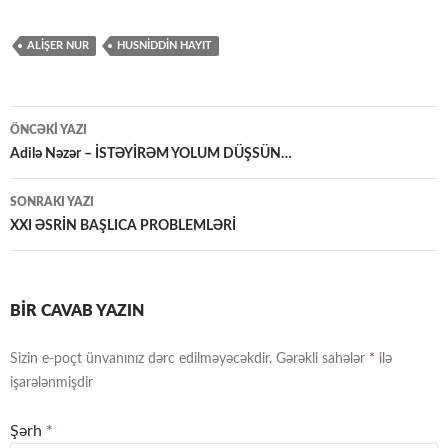
ALIŞER NUR
HUSNIDDIN HAYIT
Yazılar
ÖNCƏKI YAZI
üzrə
Adilə Nəzər – İSTƏYİRƏM YOLUM DÜŞSÜN…
naviqasiya
SONRAKI YAZI
XXI ƏSRİN BAŞLICA PROBLEMLƏRİ
BIR CAVAB YAZIN
Sizin e-poçt ünvanınız dərc edilməyəcəkdir.
Gərəkli sahələr
*
ilə
işarələnmişdir
Şərh
*