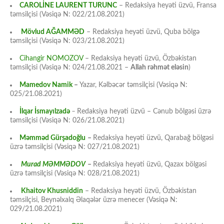
CAROLİNE LAURENT TURUNC
– Redaksiya heyəti üzvü, Fransa
təmsilçisi (Vəsiqə N: 022/21.08.2021)
Mövlud AĞAMMƏD
– Redaksiya heyəti üzvü, Quba bölgə
təmsilçisi (Vəsiqə N: 023/21.08.2021)
Cihangir NOMOZOV
– Redaksiya heyəti üzvü, Özbəkistan
təmsilçisi (Vəsiqə N: 024/21.08.2021 –
Allah rəhmət eləsin
)
Mamedov Namik
–
Yazar, Kəlbəcər təmsilçisi (Vəsiqə N:
025/21.08.2021)
İlqar İsmayılzadə
–
Redaksiya heyəti üzvü – Cənub bölgəsi üzrə
təmsilçisi (Vəsiqə N: 026/21.08.2021)
Məmməd Gürşadoğlu
–
Redaksiya heyəti üzvü, Qarabağ bölgəsi
üzrə təmsilçisi (Vəsiqə N: 027/21.08.2021)
Murad MƏMMƏDOV
–
Redaksiya heyəti üzvü, Qazax bölgəsi
üzrə təmsilçisi (Vəsiqə N: 028/21.08.2021)
Khaitov Khusniddin
– Redaksiya heyəti üzvü, Özbəkistan
təmsilçisi, Beynəlxalq Əlaqələr üzrə menecer (Vəsiqə N:
029/21.08.2021)