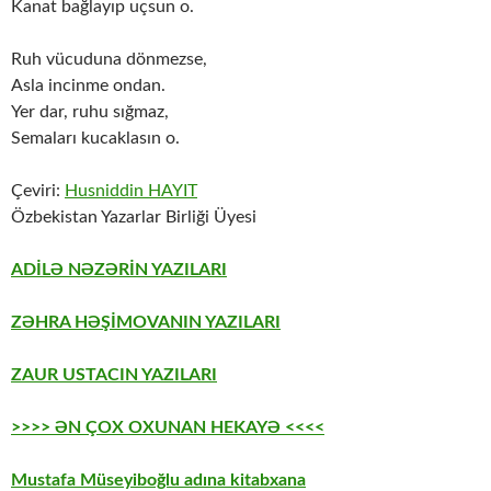
Kanat bağlayıp uçsun o.
Ruh vücuduna dönmezse,
Asla incinme ondan.
Yer dar, ruhu sığmaz,
Semaları kucaklasın o.
Çeviri:
Husniddin HAYIT
Özbekistan Yazarlar Birliği Üyesi
ADİLƏ NƏZƏRİN YAZILARI
ZƏHRA HƏŞİMOVANIN YAZILARI
ZAUR USTACIN YAZILARI
>>>> ƏN ÇOX OXUNAN HEKAYƏ <<<<
Mustafa Müseyiboğlu adına kitabxana