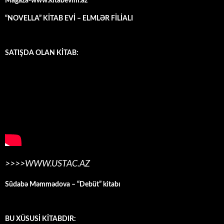
Mağaza-www.kitabevim.az
“NOVELLA” KİTAB EVİ – ELMLƏR FİLİALI
SATIŞDA OLAN KİTAB:
>>>>WWW.USTAC.AZ
Südabə Məmmədova – “Debüt” kitabı
BU XÜSUSİ KİTABDIR: