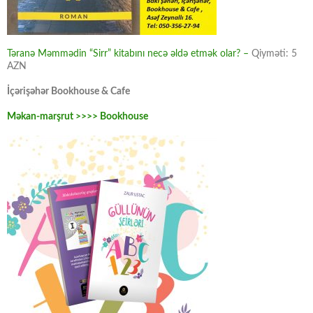
Təranə Məmmədin “Sirr” kitabını necə əldə etmək olar? –
Qiyməti: 5
AZN
İçərişəhər Bookhouse & Cafe
Məkan-marşrut >>>> Bookhouse