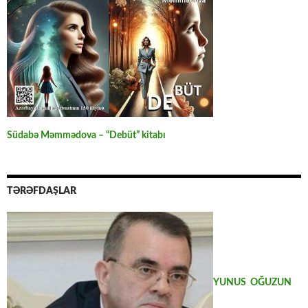
Südabə Məmmədova – “Debüt” kitabı
TƏRƏFDAŞLAR
YUNUS OĞUZUN