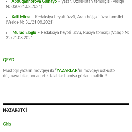
Abduqahhorova Gülhayo
– yazar, Özbəkistan təmsilçisi (Vəsiqə
N: 030/21.08.2021)
Xəlil Mirzə
– Redaksiya heyəti üzvü, Aran bölgəsi üzrə təmsilçi
(Vəsiqə N: 31/21.08.2021)
Murad Eloğlu
– Redaksiya heyəti üzvü, Rusiya təmsilçi (Vəsiqə N:
32/21.08.2021
QEYD:
Müstəqil yazarın mövqeyi ilə “
YAZARLAR
“ın mövqeyi üst-üstə
düşməyə bilər, ancaq etik tələblər həmişə gözlənilməlidir!!!
NƏZARƏTÇİ
Giriş