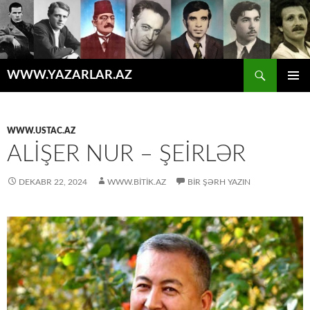
Axtar
WWW.YAZARLAR.AZ
MÜHTƏVIYYATA
ƏSAS
KEÇ
MENYU
WWW.USTAC.AZ
ALIŞER NUR – ŞEIRLƏR
DEKABR 22, 2024
WWW.BITIK.AZ
BIR ŞƏRH YAZIN