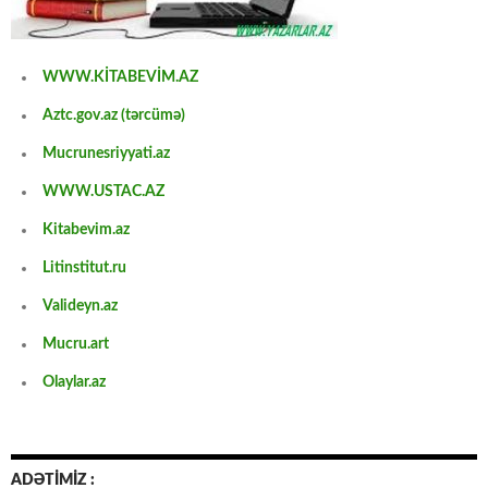
WWW.KİTABEVİM.AZ
Aztc.gov.az (tərcümə)
Mucrunesriyyati.az
WWW.USTAC.AZ
Kitabevim.az
Litinstitut.ru
Valideyn.az
Mucru.art
Olaylar.az
ADƏTİMİZ :