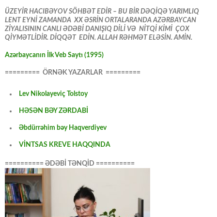
ÜZEYİR HACIBƏYOV SÖHBƏT EDİR – BU BİR DƏQİQƏ YARIMLIQ
LENT EYNİ ZAMANDA XX ƏSRİN ORTALARANDA AZƏRBAYCAN
ZİYALISININ CANLI ƏDƏBİ DANIŞIQ DİLİ VƏ NİTQİ KİMİ ÇOX
QİYMƏTLİDİR. DİQQƏT EDİN. ALLAH RƏHMƏT ELƏSİN. AMİN.
Azərbaycanın İlk Veb Saytı (1995)
========= ÖRNƏK YAZARLAR =========
Lev Nikolayeviç Tolstoy
HƏSƏN BƏY ZƏRDABİ
Əbdürrəhim bəy Haqverdiyev
VİNTSAS KREVE HAQQINDA
========== ƏDƏBİ TƏNQİD ==========