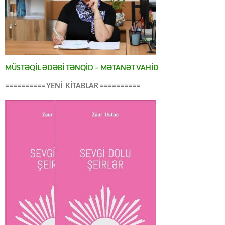
MÜSTƏQİL ƏDƏBİ TƏNQİD – MƏTANƏT VAHİD
========== YENİ KİTABLAR ==========