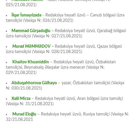
025/21.08.2021)
İlqar İsmayılzadə
–
Redaksiya heyəti üzvü – Cənub bölgəsi üzrə
təmsilçisi (Vəsiqə N: 026/21.08.2021)
Məmməd Gürşadoğlu
–
Redaksiya heyəti üzvü, Qarabağ bölgəsi
üzrə təmsilçisi (Vəsiqə N: 027/21.08.2021)
Murad MƏMMƏDOV
–
Redaksiya heyəti üzvü, Qazax bölgəsi
üzrə təmsilçisi (Vəsiqə N: 028/21.08.2021)
Khaitov Khusniddin
– Redaksiya heyəti üzvü, Özbəkistan
təmsilçisi, Beynəlxalq Əlaqələr üzrə menecer (Vəsiqə N:
029/21.08.2021)
Abduqahhorova Gülhayo
– yazar, Özbəkistan təmsilçisi (Vəsiqə
N: 030/21.08.2021)
Xəlil Mirzə
– Redaksiya heyəti üzvü, Aran bölgəsi üzrə təmsilçi
(Vəsiqə N: 31/21.08.2021)
Murad Eloğlu
– Redaksiya heyəti üzvü, Rusiya təmsilçi (Vəsiqə N:
32/21.08.2021