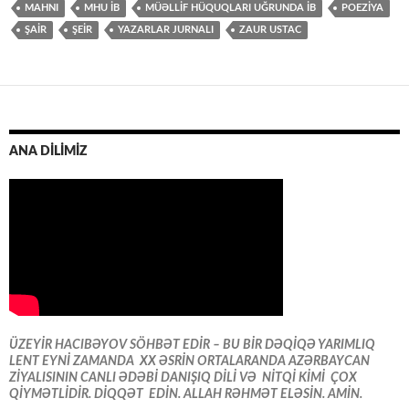
MAHNI
MHU İB
MÜƏLLIF HÜQUQLARI UĞRUNDA İB
POEZİYA
ŞAİR
ŞEİR
YAZARLAR JURNALI
ZAUR USTAC
ANA DİLİMİZ
ÜZEYİR HACIBƏYOV SÖHBƏT EDİR – BU BİR DƏQİQƏ YARIMLIQ
LENT EYNİ ZAMANDA XX ƏSRİN ORTALARANDA AZƏRBAYCAN
ZİYALISININ CANLI ƏDƏBİ DANIŞIQ DİLİ VƏ NİTQİ KİMİ ÇOX
QİYMƏTLİDİR. DİQQƏT EDİN. ALLAH RƏHMƏT ELƏSİN. AMİN.