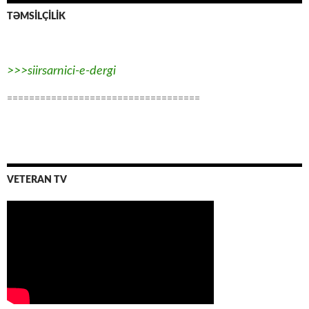
TƏMSİLÇİLİK
>>>siirsarnici-e-dergi
===================================
VETERAN TV