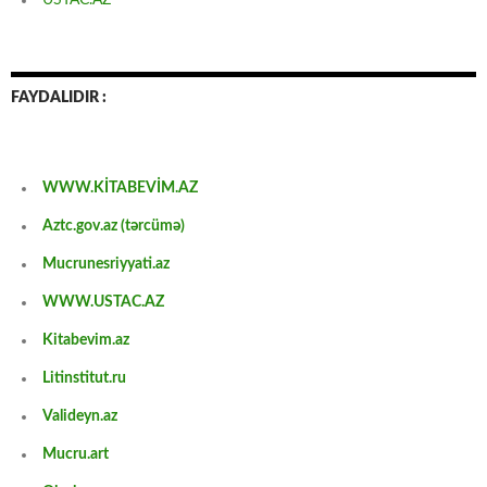
FAYDALIDIR :
WWW.KİTABEVİM.AZ
Aztc.gov.az (tərcümə)
Mucrunesriyyati.az
WWW.USTAC.AZ
Kitabevim.az
Litinstitut.ru
Valideyn.az
Mucru.art