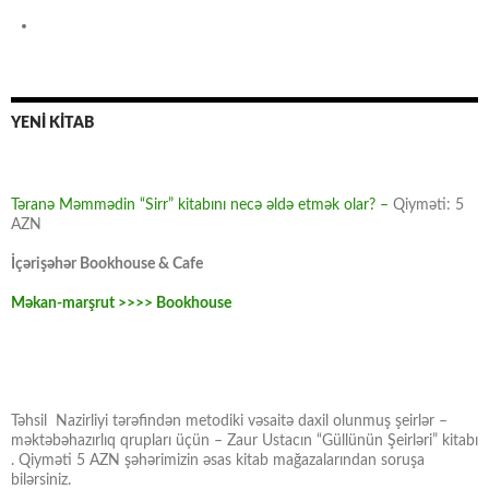
YENİ KİTAB
Təranə Məmmədin “Sirr” kitabını necə əldə etmək olar? –
Qiyməti: 5
AZN
İçərişəhər Bookhouse & Cafe
Məkan-marşrut >>>> Bookhouse
Təhsil Nazirliyi tərəfindən metodiki vəsaitə daxil olunmuş şeirlər –
məktəbəhazırlıq qrupları üçün – Zaur Ustacın “Güllünün Şeirləri” kitabı
. Qiyməti 5 AZN şəhərimizin əsas kitab mağazalarından soruşa
bilərsiniz.