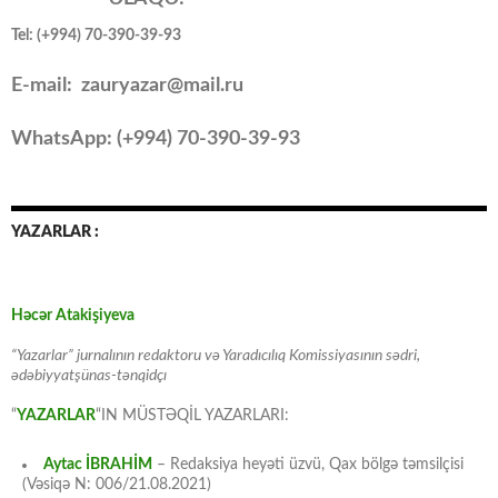
Tel: (+994) 70-390-39-93
E-mail: zauryazar@mail.ru
WhatsApp: (
+994
) 70-390-39-93
YAZARLAR :
Həcər Atakişiyeva
“Yazarlar” jurnalının redaktoru və Yaradıcılıq Komissiyasının sədri,
ədəbiyyatşünas-tənqidçı
“
YAZARLAR
“IN MÜSTƏQİL YAZARLARI:
Aytac İBRAHİM
– Redaksiya heyəti üzvü, Qax bölgə təmsilçisi
(Vəsiqə N: 006/21.08.2021)