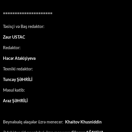
=====================
Təsisçi və Baş redaktor:
Zaur USTAC
Redaktor:
Həcər Atakişiyeva
Texniki redaktor:
Tuncay ŞƏHRİLİ
Məsul katib:
Araz ŞƏHRİLİ
Beynəlxalq əlaqələr üzrə menecer:
Khaitov Khusniddin