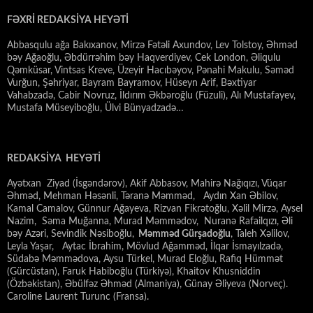
FƏXRİ REDAKSİYA HEYƏTİ
Abbasqulu ağa Bakıxanov, Mirzə Fətəli Axundov, Lev Tolstoy, Əhməd
bəy Ağaoğlu, Əbdürrəhim bəy Haqverdiyev, Cek London, Əliqulu
Qəmküsar, Vintsas Kreve, Üzeyir Hacıbəyov, Pənahi Makulu, Səməd
Vurğun, Şəhriyar, Bayram Bayramov, Hüseyn Arif, Bəxtiyar
Vahabzadə, Cabir Novruz, İldırım Əkbəroğlu (Füzuli), Alı Mustafayev,
Mustafa Müseyiboğlu, Ülvi Bünyadzadə…
REDAKSİYA HEYƏTİ
Ayətxan Ziyad (İsgəndərov), Akif Abbasov, Mahirə Nağıqızı, Vüqar
Əhməd, Mehman Həsənli, Təranə Məmməd, Aydın Xan Əbilov,
Kamal Camalov, Günnur Ağayeva, Rizvan Fikrətoğlu, Xəlil Mirzə, Aysel
Nazim, Səma Muğanna, Murad Məmmədov, Nuranə Rafailqızı, Əli
bəy Azəri, Sevindik Nəsiboğlu,
Məmməd Gürşadoğlu
, Taleh Xəlilov,
Leyla Yaşar, Aytac İbrahim, Mövlud Ağamməd, İlqar İsmayılzadə,
Südabə Məmmədova, Aysu Türkel, Murad Eloğlu, Rafiq Hümmət
(Gürcüstan), Faruk Habiboğlu (Türkiyə), Khaitov Khusniddin
(Özbəkistan), Əbülfəz Əhməd (Almaniya), Günay Əliyeva (Norveç).
Caroline Laurent Turunc (Fransa).