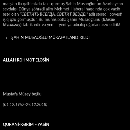
marşları ilə qəlbimizdə taxt qurmuş Şahin Musaoğlunun Azərbaycan
sevdalısı Dünya şöhrətli alim Mehmet Haberal haqqında çox vacib
əsər olan
“СВЕТИТЬ ВСЕГДА, СВЕТИТ ВЕЗДЕ!”
adlı sənədli povesti
işıq qzü görmüşdür. Bu münasibətlə Şahin Musaoğlunu
(
Шахин
Мусаоглу
)
təbrik edir və yeni – yeni yaradıcılıq uğurları arzu edirik!
ŞAHİN MUSAOĞLU MÜKAFATLANDIRILDI
ALLAH RƏHMƏT ELƏSİN
Mustafa Müseyiboğlu
(01.12.1952-29.12.2018)
QURANİ-KƏRİM – YASİN