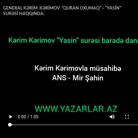
GENERAL KƏRİM KƏRİMOV “QURAN OXUMAQ” – “YASİN”
SURƏSİ HAQQINDA: