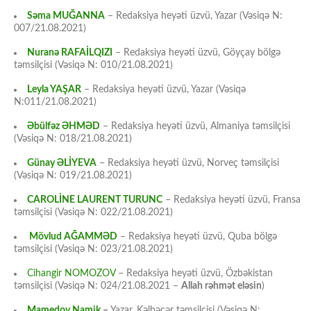
Səma MUĞANNA
– Redaksiya heyəti üzvü, Yazar (Vəsiqə N:
007/21.08.2021)
Nuranə RAFAİLQIZI
– Redaksiya heyəti üzvü, Göyçay bölgə
təmsilçisi (Vəsiqə N: 010/21.08.2021)
Leyla YAŞAR
– Redaksiya heyəti üzvü, Yazar (Vəsiqə
N:011/21.08.2021)
Əbülfəz ƏHMƏD
– Redaksiya heyəti üzvü, Almaniya təmsilçisi
(Vəsiqə N: 018/21.08.2021)
Günay ƏLİYEVA
– Redaksiya heyəti üzvü, Norveç təmsilçisi
(Vəsiqə N: 019/21.08.2021)
CAROLİNE LAURENT TURUNC
– Redaksiya heyəti üzvü, Fransa
təmsilçisi (Vəsiqə N: 022/21.08.2021)
Mövlud AĞAMMƏD
– Redaksiya heyəti üzvü, Quba bölgə
təmsilçisi (Vəsiqə N: 023/21.08.2021)
Cihangir NOMOZOV
– Redaksiya heyəti üzvü, Özbəkistan
təmsilçisi (Vəsiqə N: 024/21.08.2021 –
Allah rəhmət eləsin
)
Mamedov Namik
–
Yazar, Kəlbəcər təmsilçisi (Vəsiqə N: