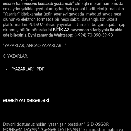
onların tanınmasına kömәklik göstәrmәk”
olmaqla məramnaməmizdə
çox aydın şəkildə qeyd olumuşdur. Aylıq ədəbi-bədii, elmi jurnal olan
“Yazarlar” kitabxanalar üçün ənənəvi qaydada məhdud sayda nəşr
olunur və elektron formatda bir neçə sabit, dayanıqlı, təhlükəsiz
platformadan PULSUZ olaraq yayımlanır. Jurnalın bu günə qədər çap
olunmuş bütün nömrələrini
BİTİK.AZ
saytından sifariş yolu ilə əldə
edə bilərsiniz. Eyni zamanda Wahtsapp:
(+994) 70-390-39-93
“YAZARLAR, ANCAQ YAZARLAR…”
© YAZARLAR.
“YAZARLAR” PDF
ƏDƏBİYYAT XƏBƏRLƏRİ
Dəyərli dostumuz həkim, yazar, şair, bəstəkar “İGİD ƏSGƏR
MÖHKƏM DAYAN”, “CƏNƏB LEYTENANT” kimi məşhur mahnı və