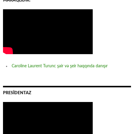
MARAQLIDIR:
Caroline Laurent Turunc şair və şeir haqqında danışır
PRESİDENTAZ