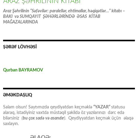
ARAZ ŞƏHRİLİNİN KİTABI
Araz Şəhrilinin “Səfəvilər: paralellər, ehtimallar, həqiqətlər…” kitabı –
BAKI və SUMQAYIT ŞƏHƏRLƏRİNDƏ ƏSAS KİTAB
MAĞAZALARINDA
ŞƏRƏF LÖVHƏSİ
Qurban BAYRAMOV
ƏMƏKDAŞLIQ
Salam olsun! Saytımızda qeydiyatdan keçməklə
“YAZAR”
statusu
alaraq, istədiyiniz vaxtda müstəqil şəkildə öz yazılarınızı dərc edə
bilərsiniz
(
bu çox sadə və asandır
).
Qeydiyyatdan keçmək üçün əlaqə
saxlayın.
ƏLAQƏ: