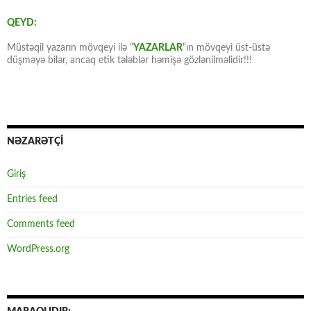
QEYD:
Müstəqil yazarın mövqeyi ilə “
YAZARLAR
“ın mövqeyi üst-üstə
düşməyə bilər, ancaq etik tələblər həmişə gözlənilməlidir!!!
NƏZARƏTÇİ
Giriş
Entries feed
Comments feed
WordPress.org