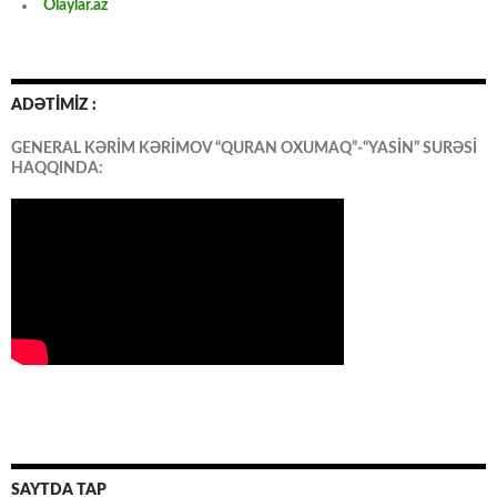
Olaylar.az
ADƏTİMİZ :
GENERAL KƏRİM KƏRİMOV “QURAN OXUMAQ”-“YASİN” SURƏSİ
HAQQINDA:
SAYTDA TAP