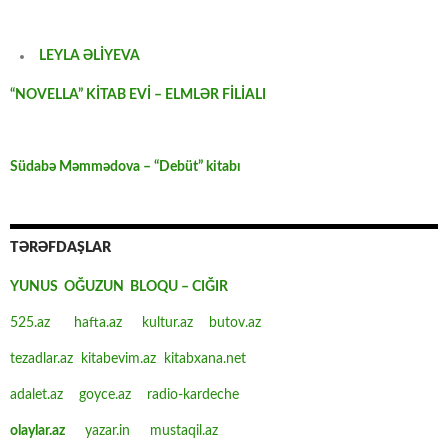
LEYLA ƏLİYEVA
“NOVELLA” KİTAB EVİ – ELMLƏR FİLİALI
Südabə Məmmədova – “Debüt” kitabı
TƏRƏFDAŞLAR
YUNUS OĞUZUN BLOQU – CIĞIR
525.az
hafta.az
kultur.az
butov.az
tezadlar.az
kitabevim.az
kitabxana.net
adalet.az
goyce.az
radio-kardeche
olaylar.az
yazar.in
mustaqil.az