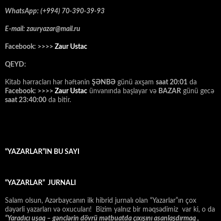
WhatsApp: (+994) 70-390-39-93
E-mail: zauryazar@mail.ru
Facebook: >>>>
Zaur Ustac
QEYD:
Kitab hərracları hər həftənin
ŞƏNBƏ
günü axşam
saat 20:01
da
Facebook: >>>>
Zaur Ustac
ünvanında başlayar və
BAZAR
günü gecə
saat 23:40:00
da bitir.
“YAZARLAR”IN BU SAYI
“YAZARLAR” JURNALI
Salam olsun, Azərbaycanın ilk hibrid jurnalı olan “Yazarlar”ın çox
dəyərli yazarları və oxucuları! Bizim yalnız bir məqsədimiz var ki, o da
“
Yaradıcı uşaq – gәnclәrin dövrü mәtbuatda çıxışını asanlaşdırmaq ,