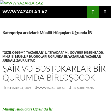
Axtar
WWW.YAZARLAR.AZ
MÜHTƏVIYYATA
ƏSAS
KEÇ
MENYU
Kateqoriya arxivləri: Müəllif Hüquqları Uğrunda İB
"QIZIL QƏLƏM"
,
"YAZARLAR" J.
,
"ZİYADAR" M.
,
GÖVHƏR HƏSƏNZADƏ
,
MHU İB
,
MÜƏLLIF HÜQUQLARI UĞRUNDA İB
,
YAZARLAR
,
YAZARLAR
JURNALI
,
ZAUR USTAC
ŞAİR VƏ BƏSTƏKARLAR BİR
QURUMDA BİRLƏŞƏCƏK
OKTYABR 24, 2021
WWW.YAZARLAR.AZ
BIR ŞƏRH YAZIN
Müəllif Hüquqları Uğrunda İB