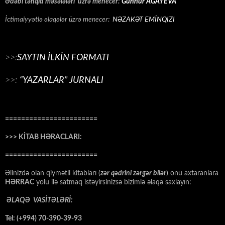
Ədəbi tənqid məsələləri üzrə menecer:
Günnur AĞAYEVA
İctimaiyyətlə əlaqələr üzrə menecer:
NƏZAKƏT EMİNQIZI
>>:
SAYTIN İLKİN FORMATI
>>:
“YAZARLAR” JURNALI
=======================
>>> KİTAB HƏRACLARI:
=======================
Əlinizdə olan qiymətli kitabları (
zər qədrini zərgər bilər
) onu axtaranlara
HƏRRAC
yolu ilə satmaq istəyirsinizsə bizimlə əlaqə saxlayın:
ƏLAQƏ VASİTƏLƏRİ:
Tel: (+994) 70-390-39-93