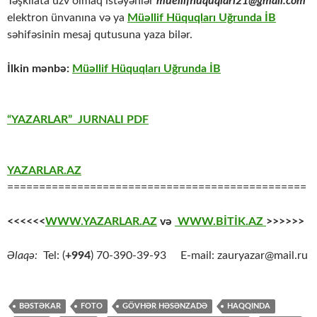
Təşkilata üzv olmaq istəyənlər
muellifhuquqlari21@gmail.com
elektron ünvanına və ya
Müəllif Hüquqları Uğrunda İB
səhifəsinin mesaj qutusuna yaza bilər.
İlkin mənbə:
Müəllif Hüquqları Uğrunda İB
“YAZARLAR” JURNALI PDF
YAZARLAR.AZ
===============================================
<<<<<<
WWW.YAZARLAR.AZ
və
WWW.BİTİK.AZ
>>>>>>
Əlaqə:
Tel: (
+994
) 70-390-39-93 E-mail: zauryazar@mail.ru
BƏSTƏKAR
FOTO
GÖVHƏR HƏSƏNZADƏ
HAQQINDA