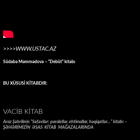
>>>>WWW.USTAC.AZ
Südabə Məmmədova – “Debüt” kitabı
BU XÜSUSİ KİTABDIR:
VACIB KITAB
Araz Şəhrilinin “Səfəvilər: paralellər, ehtimallar, həqiqətlər…” kitabı –
ŞƏHƏRİMİZİN ƏSAS KİTAB MAĞAZALARINDA