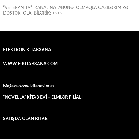
“VETERAN TV” KANALINA ABUNƏ OLMAQLA QAZİLƏRIMİZƏ
DƏSTƏK OLA BİLƏRİK: >>>>
ELEKTRON KİTABXANA
WWW.E-KİTABXANA.COM
Mağaza-www.kitabevim.az
“NOVELLA” KİTAB EVİ – ELMLƏR FİLİALI
SATIŞDA OLAN KİTAB: