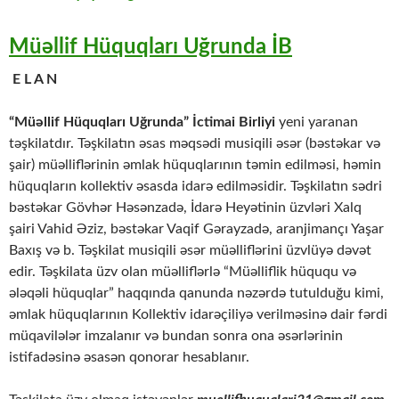
Müəllif Hüquqları Uğrunda İB
E L A N
“Müəllif Hüquqları Uğrunda” İctimai Birliyi
yeni yaranan
təşkilatdır. Təşkilatın əsas məqsədi musiqili əsər (bəstəkar və
şair) müəlliflərinin əmlak hüquqlarının təmin edilməsi, həmin
hüquqların kollektiv əsasda idarə edilməsidir. Təşkilatın sədri
bəstəkar Gövhər Həsənzadə, İdarə Heyətinin üzvləri Xalq
şairi Vahid Əziz, bəstəkar Vaqif Gərayzadə, aranjimançı Yaşar
Baxış və b. Təşkilat musiqili əsər müəlliflərini üzvlüyə dəvət
edir. Təşkilata üzv olan müəlliflərlə “Müəlliflik hüququ və
ələqəli hüquqlar” haqqında qanunda nəzərdə tutulduğu kimi,
əmlak hüquqlarının Kollektiv idarəçiliyə verilməsinə dair fərdi
müqavilələr imzalanır və bundan sonra ona əsərlərinin
istifadəsinə əsasən qonorar hesablanır.