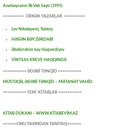
Azərbaycanın İlk Veb Saytı (1995)
========= ÖRNƏK YAZARLAR =========
Lev Nikolayeviç Tolstoy
HƏSƏN BƏY ZƏRDABİ
Əbdürrəhim bəy Haqverdiyev
VİNTSAS KREVE HAQQINDA
========== ƏDƏBİ TƏNQİD ==========
MÜSTƏQİL ƏDƏBİ TƏNQİD – MƏTANƏT VAHİD
========== YENİ KİTABLAR ==========
KİTAB DÜKANI – WWW.KİTABEVİM.AZ
======ONU YAXINDAN TANIYAQ======