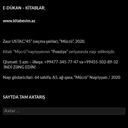
E-DÜKAN – KİTABLAR:
www.kitabevim.az
Zaur USTAC,“45” (seçmə şeirlər), “Mücrü”, 2020.
Kitab “Mücrü”nəşriyyatının
“Poeziya”
seriyasında nəşr edilmişdir.
Qiyməti: 5 azn – Əlaqə: +99477-345-77-47 və +99455-502-89-32
İNDİ ZƏNG EDİN!
Nəşr göstəriciləri: 64 səhifə, A5, ağ-qara, “Mücrü” Nəşriyyatı / 2020
SAYTDA TAM AXTARIŞ
Axtarış: