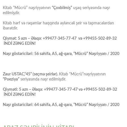
Kitab “Mücrü” nəşriyyatının
“Çoxbilmiş”
uşaq seriyasında nəşr
edilmişdir.
Kitab hərf və rəqəmlər haqqında əyləncəli şeir və tapmacalardan
ibarətdir.
Qiymət: 5 azn – Əlaqə: +99477-345-77-47 və +99455-502-89-32
İNDİ ZƏNG EDİN!
Nəşr göstəriciləri: 56 səhifə, A5, ağ-qara, “Mücrü” Nəşriyyatı / 2020
Zaur USTAC,“45” (seçmə şeirlər).
Kitab “Mücrü”nəşriyyatının
“Poeziya”
seriyasında nəşr edilmişdir.
Qiyməti: 5 azn – Əlaqə: +99477-345-77-47 və +99455-502-89-32
İNDİ ZƏNG EDİN!
Nəşr göstəriciləri: 64 səhifə, A5, ağ-qara, “Mücrü” Nəşriyyatı / 2020