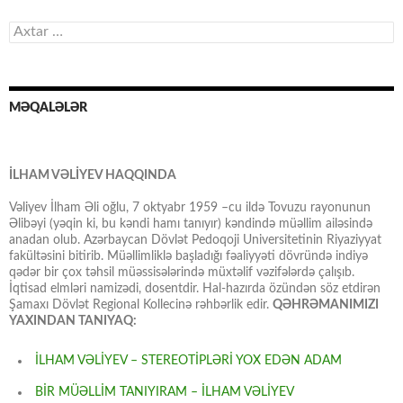
Axtarış:
MƏQALƏLƏR
İLHAM VƏLİYEV HAQQINDA
Vəliyev İlham Əli oğlu, 7 oktyabr 1959 –cu ildə Tovuzu rayonunun
Əlibəyi (yəqin ki, bu kəndi hamı tanıyır) kəndində müəllim ailəsində
anadan olub. Azərbaycan Dövlət Pedoqoji Universitetinin Riyaziyyat
fakültəsini bitirib. Müəllimliklə başladığı fəaliyyəti dövründə indiyə
qədər bir çox təhsil müəssisələrində müxtəlif vəzifələrdə çalışıb.
İqtisad elmləri namizədi, dosentdir. Hal-hazırda özündən söz etdirən
Şamaxı Dövlət Regional Kollecinə rəhbərlik edir.
QƏHRƏMANIMIZI
YAXINDAN TANIYAQ:
İLHAM VƏLİYEV – STEREOTİPLƏRİ YOX EDƏN ADAM
BİR MÜƏLLİM TANIYIRAM – İLHAM VƏLİYEV