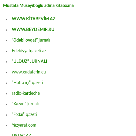
Mustafa Müseyiboğlu adına kitabxana
WWW.KİTABEVİM.AZ
WWW.BEYDEMİR.RU
“Ədəbi ovqat” jurnalı
Edebiyyatqazeti.az
“ULDUZ” JURNALI
www.xudaferin.eu
“Həftə içi” qəzeti
radio-kardeche
“Xəzan” jurnalı
“Fədai” qəzeti
Yazyarat.com
USTAC.AZ