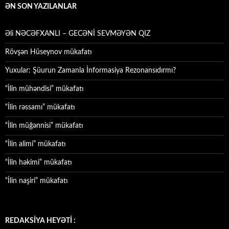
ƏN SON YAZILANLAR
Əli NƏCƏFXANLI – GECƏNİ SEVMƏYƏN QIZ
Rövşən Hüseynov mükafatı
Yuxular: Şüurun Zamanla İnformasiya Rezonansıdırmı?
“İlin mühəndisi” mükafatı
“İlin rəssamı” mükafatı
“İlin müğənnisi” mükafatı
“İlin alimi” mükafatı
“İlin həkimi” mükafatı
“İlin naşiri” mükafatı
REDAKSİYA HEYƏTİ :