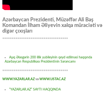
Azərbaycan Prezidenti, Müzəffər Ali Baş
Komandan İlham Əliyevin xalqa müraciəti və
digər çıxışları
===================================
Aşıq Ələsgərin 200 illik yubileyinin qeyd edilməsi haqqında
Azərbaycan Respublikası Prezidentinin Sərəncamı
===================================
WWW.YAZARLAR.AZ
və
WWW.USTAC.AZ
“YAZARLAR.AZ” SAYTI HAQQINDA