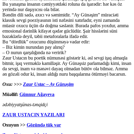
Bu yanaşma insanın cəmiyyətdəki roluna da işarədir: hər kəs öz
yerində nur daşıyıcısı ola bilər.
Bəndin dili sadə, axıcı və səmimidir. “Ay Günəşim” müraciəti
klassik sevgi poeziyasının isti nəfəsini xatırladır, eyni zamanda
müasir oxucu üçün də doğma səslənir. Burada pafos yoxdur, amma
emosional dərinlik kifayət qədər güclüdür. Şair hisslərini süni
bəzəklərlə deyil, təbii metaforalarla ifadə edir.
Bu “dördlük” oxucunu düşünməyə vadar edir:
– Biz kimin nurundan pay alırıq?
– O nurun qarşılığında nə veririk?
Zaur Ustacın bu poetik nümunəsi göstərir ki, əsl sevgi işıq almaqla
bitmir, işıq verməklə kamilləşir. Ay Günəşsiz parlamadığı kimi, insan
da sevgi, inam və mənəvi dayaq olmadan bütöv ola bilməz. Amma
ən gözəli odur ki, insan aldığı nuru başqalarına ötürməyi bacarsın.
Oxu: >>>
Zaur Ustac – Ay Günəşim
Müəllif:
Günnur Ağayeva
ədəbiyyatşünas-tənqidçi
ZAUR USTACIN YAZILARI
Oxuyun >>
Gözündə tük var