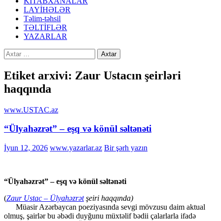
KİTABXANALAR
LAYİHƏLƏR
Təlim-təhsil
TƏLTİFLƏR
YAZARLAR
Axtarış:
Etiket arxivi: Zaur Ustacın şeirləri
haqqında
www.USTAC.az
“Ülyahəzrət” – eşq və könül səltənəti
İyun 12, 2026
www.yazarlar.az
Bir şərh yazın
“Ülyahəzrət” – eşq və könül səltənəti
(
Zaur Ustac – Ülyahəzrət
şeiri haqqında)
Müasir Azərbaycan poeziyasında sevgi mövzusu daim aktual
olmuş, şairlər bu əbədi duyğunu müxtəlif bədii çalarlarla ifadə