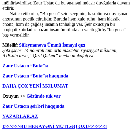
möhürləyirdilər. Zaur Ustac da bu ənənəni müasir duyğularla davam
etdirir.
Nəticə etibarilə, “Bu gecə” şeiri sevginin, həsrətin və qovuşmaq
arzusunun poetik etirafıdır. Burada həm xalq ruhu, həm klassik
ənənə, həm də çağdaş insanın tənhalığı var. Şeir oxucuya bir
həqiqəti xatırladır: bəzən insan ömründə ən vacib görüş “bu gecə”
baş verməlidir.
Müəllif
:
Süleymanova Ümmü İsmayıl qızı
Şəki şəhəri 14 nömrəli tam orta məktəbin riyaziyyat müəllimi,
AJB-nin üzvü, “Qızıl Qələm” media mükafatçısı.
Zaur Ustacın “Buta”sı
Zaur Ustacın “Buta”sı haqqında
DAHA ÇOX YENİ MƏLUMAT
Oxuyun >>
Gözündə tük var
Zaur Ustacın şeirləri haqqında
YAZARLAR.AZ
I>>>>>>BU HEKAYƏNİ MÜTLƏQ OXU<<<<<<I