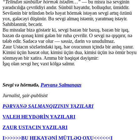
“Telindən sünbüllər hörmək istədim…”
— bu misra isə sevginin
yaradıcılığa çevrildiyi andır. Sünbül həyatdır, bolluqdur, ümiddir.
Sevilənin bir telindən belə həyat hörmək istəyən sevgi artıq özünü
yox, gələcəyi düşünür. Bu sevgi almaq istəmir, yaratmaq istəyir.
Sahiblənmir, becərir.
Bu misralar bizə göstərir ki, sevgi bəzən bir baxış, bəzən bir işıq,
bəzən də qonaq kimi gələn bir ruha çevrilir. O sevgi nə qışqırır, nə
tələb edir. Sadəcə var olur — səssiz, dərin və unudulmaz.
Zaur Ustacın sözlərindəki işıq, hər oxucunun içində bir anlıq yanır.
Kimisi üçün həsrət olur, kimisi üçün dua, kimisi üçün isə ömür boyu
sönməyən bir xatirə. Amma bir həqiqət dəyişmir:
İşıq olan sevgi heç vaxt kölgə salmır.
Sevgi və hörmətlə,
Pərvanə Salmanqızı
Jurnalist, şair-publisist
PƏRVANƏ SALMANQIZININ YAZILARI
VALEH HEYDƏRİN YAZILARI
ZAUR USTACIN YAZILARI
I>>>>>>BU HEKAYƏNİ MÜTLƏQ OXU<<<<<<I