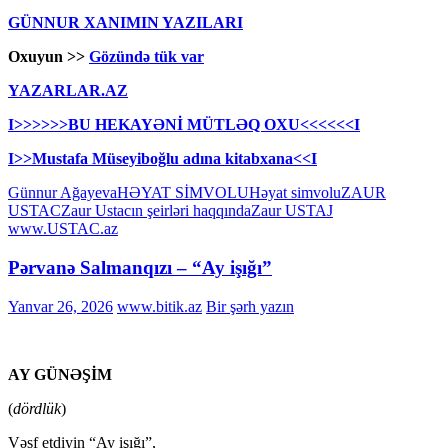
GÜNNUR XANIMIN YAZILARI
Oxuyun >>
Gözündə tük var
YAZARLAR.AZ
I>>>>>>BU HEKAYƏNİ MÜTLƏQ OXU<<<<<<I
I>>Mustafa Müseyiboğlu adına kitabxana<<I
Günnur Ağayeva
HƏYAT SİMVOLU
Həyat simvolu
ZAUR
USTAC
Zaur Ustacın şeirləri haqqında
Zaur USTAJ
www.USTAC.az
Pərvanə Salmanqızı – “Ay işığı”
Yanvar 26, 2026
www.bitik.az
Bir şərh yazın
AY GÜNƏŞİM
(
dördlük
)
Vəsf etdiyin “Ay işığı”,