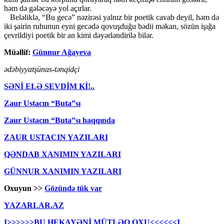
həm də gələcəyə yol açırlar.
Beləliklə, “Bu gecə” nəzirəsi yalnız bir poetik cavab deyil, həm də
iki şairin ruhunun eyni gecədə qovuşduğu bədii məkan, sözün işığa
çevrildiyi poetik bir an kimi dəyərləndirilə bilər.
Müəllif:
Günnur Ağayeva
ədəbiyyatşünas-tənqidçi
SƏNİ ELƏ SEVDİM Kİ!..
Zaur Ustacın “Buta”sı
Zaur Ustacın “Buta”sı haqqında
ZAUR USTACIN YAZILARI
QƏNDAB XANIMIN YAZILARI
GÜNNUR XANIMIN YAZILARI
Oxuyun >>
Gözündə tük var
YAZARLAR.AZ
I>>>>>>BU HEKAYƏNİ MÜTLƏQ OXU<<<<<<I