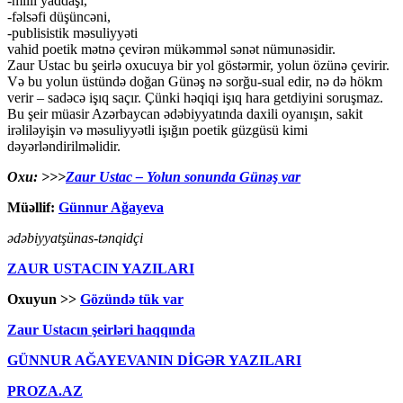
-milli yaddaşı,
-fəlsəfi düşüncəni,
-publisistik məsuliyyəti
vahid poetik mətnə çevirən mükəmməl sənət nümunəsidir.
Zaur Ustac bu şeirlə oxucuya bir yol göstərmir, yolun özünə çevirir.
Və bu yolun üstündə doğan Günəş nə sorğu-sual edir, nə də hökm
verir – sadəcə işıq saçır. Çünki həqiqi işıq hara getdiyini soruşmaz.
Bu şeir müasir Azərbaycan ədəbiyyatında daxili oyanışın, sakit
irəliləyişin və məsuliyyətli işığın poetik güzgüsü kimi
dəyərləndirilməlidir.
Oxu: >>>
Zaur Ustac – Yolun sonunda Günəş var
Müəllif:
Günnur Ağayeva
ədəbiyyatşünas-tənqidçi
ZAUR USTACIN YAZILARI
Oxuyun >>
Gözündə tük var
Zaur Ustacın şeirləri haqqında
GÜNNUR AĞAYEVANIN DİGƏR YAZILARI
PROZA.AZ