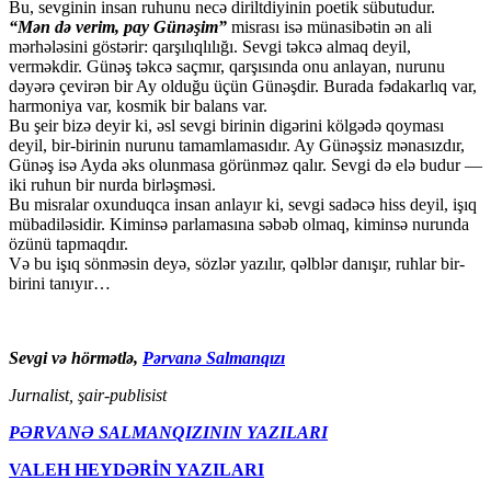
Bu, sevginin insan ruhunu necə diriltdiyinin poetik sübutudur.
“Mən də verim, pay Günəşim”
misrası isə münasibətin ən ali
mərhələsini göstərir: qarşılıqlılığı. Sevgi təkcə almaq deyil,
verməkdir. Günəş təkcə saçmır, qarşısında onu anlayan, nurunu
dəyərə çevirən bir Ay olduğu üçün Günəşdir. Burada fədakarlıq var,
harmoniya var, kosmik bir balans var.
Bu şeir bizə deyir ki, əsl sevgi birinin digərini kölgədə qoyması
deyil, bir-birinin nurunu tamamlamasıdır. Ay Günəşsiz mənasızdır,
Günəş isə Ayda əks olunmasa görünməz qalır. Sevgi də elə budur —
iki ruhun bir nurda birləşməsi.
Bu misralar oxunduqca insan anlayır ki, sevgi sadəcə hiss deyil, işıq
mübadiləsidir. Kiminsə parlamasına səbəb olmaq, kiminsə nurunda
özünü tapmaqdır.
Və bu işıq sönməsin deyə, sözlər yazılır, qəlblər danışır, ruhlar bir-
birini tanıyır…
Sevgi və hörmətlə,
Pərvanə Salmanqızı
Jurnalist, şair-publisist
PƏRVANƏ SALMANQIZININ YAZILARI
VALEH HEYDƏRİN YAZILARI