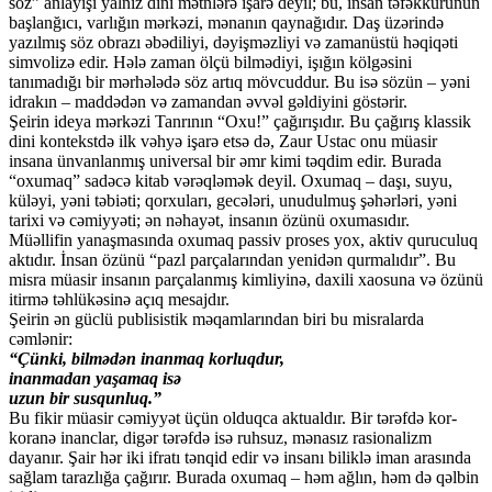
söz” anlayışı yalnız dini mətnlərə işarə deyil; bu, insan təfəkkürünün
başlanğıcı, varlığın mərkəzi, mənanın qaynağıdır. Daş üzərində
yazılmış söz obrazı əbədiliyi, dəyişməzliyi və zamanüstü həqiqəti
simvolizə edir. Hələ zaman ölçü bilmədiyi, işığın kölgəsini
tanımadığı bir mərhələdə söz artıq mövcuddur. Bu isə sözün – yəni
idrakın – maddədən və zamandan əvvəl gəldiyini göstərir.
Şeirin ideya mərkəzi Tanrının “Oxu!” çağırışıdır. Bu çağırış klassik
dini kontekstdə ilk vəhyə işarə etsə də, Zaur Ustac onu müasir
insana ünvanlanmış universal bir əmr kimi təqdim edir. Burada
“oxumaq” sadəcə kitab vərəqləmək deyil. Oxumaq – daşı, suyu,
küləyi, yəni təbiəti; qorxuları, gecələri, unudulmuş şəhərləri, yəni
tarixi və cəmiyyəti; ən nəhayət, insanın özünü oxumasıdır.
Müəllifin yanaşmasında oxumaq passiv proses yox, aktiv quruculuq
aktıdır. İnsan özünü “pazl parçalarından yenidən qurmalıdır”. Bu
misra müasir insanın parçalanmış kimliyinə, daxili xaosuna və özünü
itirmə təhlükəsinə açıq mesajdır.
Şeirin ən güclü publisistik məqamlarından biri bu misralarda
cəmlənir:
“Çünki, bilmədən inanmaq korluqdur,
inanmadan yaşamaq isə
uzun bir susqunluq.”
Bu fikir müasir cəmiyyət üçün olduqca aktualdır. Bir tərəfdə kor-
koranə inanclar, digər tərəfdə isə ruhsuz, mənasız rasionalizm
dayanır. Şair hər iki ifratı tənqid edir və insanı biliklə iman arasında
sağlam tarazlığa çağırır. Burada oxumaq – həm ağlın, həm də qəlbin