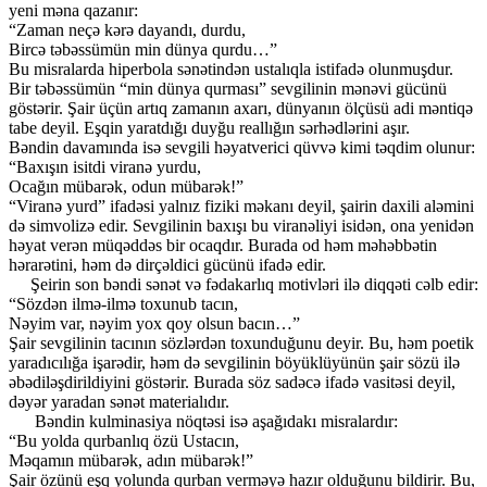
yeni məna qazanır:
“Zaman neçə kərə dayandı, durdu,
Bircə təbəssümün min dünya qurdu…”
Bu misralarda hiperbola sənətindən ustalıqla istifadə olunmuşdur.
Bir təbəssümün “min dünya qurması” sevgilinin mənəvi gücünü
göstərir. Şair üçün artıq zamanın axarı, dünyanın ölçüsü adi məntiqə
tabe deyil. Eşqin yaratdığı duyğu reallığın sərhədlərini aşır.
Bəndin davamında isə sevgili həyatverici qüvvə kimi təqdim olunur:
“Baxışın isitdi viranə yurdu,
Ocağın mübarək, odun mübarək!”
“Viranə yurd” ifadəsi yalnız fiziki məkanı deyil, şairin daxili aləmini
də simvolizə edir. Sevgilinin baxışı bu viranəliyi isidən, ona yenidən
həyat verən müqəddəs bir ocaqdır. Burada od həm məhəbbətin
hərarətini, həm də dirçəldici gücünü ifadə edir.
Şeirin son bəndi sənət və fədakarlıq motivləri ilə diqqəti cəlb edir:
“Sözdən ilmə-ilmə toxunub tacın,
Nəyim var, nəyim yox qoy olsun bacın…”
Şair sevgilinin tacının sözlərdən toxunduğunu deyir. Bu, həm poetik
yaradıcılığa işarədir, həm də sevgilinin böyüklüyünün şair sözü ilə
əbədiləşdirildiyini göstərir. Burada söz sadəcə ifadə vasitəsi deyil,
dəyər yaradan sənət materialıdır.
Bəndin kulminasiya nöqtəsi isə aşağıdakı misralardır:
“Bu yolda qurbanlıq özü Ustacın,
Məqamın mübarək, adın mübarək!”
Şair özünü eşq yolunda qurban verməyə hazır olduğunu bildirir. Bu,