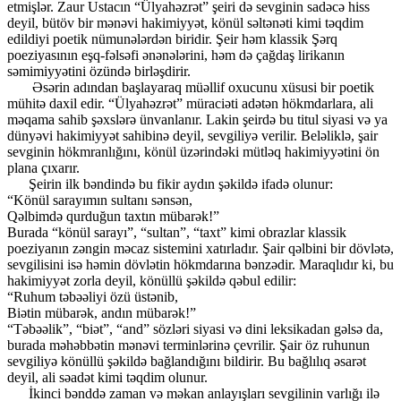
etmişlər. Zaur Ustacın “Ülyahəzrət” şeiri də sevginin sadəcə hiss
deyil, bütöv bir mənəvi hakimiyyət, könül səltənəti kimi təqdim
edildiyi poetik nümunələrdən biridir. Şeir həm klassik Şərq
poeziyasının eşq-fəlsəfi ənənələrini, həm də çağdaş lirikanın
səmimiyyətini özündə birləşdirir.
Əsərin adından başlayaraq müəllif oxucunu xüsusi bir poetik
mühitə daxil edir. “Ülyahəzrət” müraciəti adətən hökmdarlara, ali
məqama sahib şəxslərə ünvanlanır. Lakin şeirdə bu titul siyasi və ya
dünyəvi hakimiyyət sahibinə deyil, sevgiliyə verilir. Beləliklə, şair
sevginin hökmranlığını, könül üzərindəki mütləq hakimiyyətini ön
plana çıxarır.
Şeirin ilk bəndində bu fikir aydın şəkildə ifadə olunur:
“Könül sarayımın sultanı sənsən,
Qəlbimdə qurduğun taxtın mübarək!”
Burada “könül sarayı”, “sultan”, “taxt” kimi obrazlar klassik
poeziyanın zəngin məcaz sistemini xatırladır. Şair qəlbini bir dövlətə,
sevgilisini isə həmin dövlətin hökmdarına bənzədir. Maraqlıdır ki, bu
hakimiyyət zorla deyil, könüllü şəkildə qəbul edilir:
“Ruhum təbəəliyi özü üstənib,
Biətin mübarək, andın mübarək!”
“Təbəəlik”, “biət”, “and” sözləri siyasi və dini leksikadan gəlsə da,
burada məhəbbətin mənəvi terminlərinə çevrilir. Şair öz ruhunun
sevgiliyə könüllü şəkildə bağlandığını bildirir. Bu bağlılıq əsarət
deyil, ali səadət kimi təqdim olunur.
İkinci bənddə zaman və məkan anlayışları sevgilinin varlığı ilə