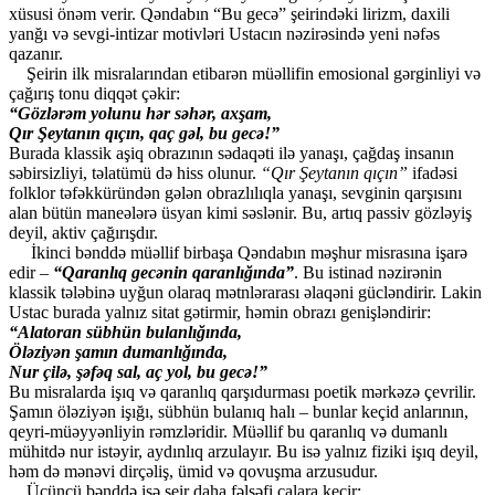
xüsusi önəm verir. Qəndabın “Bu gecə” şeirindəki lirizm, daxili
yanğı və sevgi-intizar motivləri Ustacın nəzirəsində yeni nəfəs
qazanır.
Şeirin ilk misralarından etibarən müəllifin emosional gərginliyi və
çağırış tonu diqqət çəkir:
“Gözlərəm yolunu hər səhər, axşam,
Qır Şeytanın qıçın, qaç gəl, bu gecə!”
Burada klassik aşiq obrazının sədaqəti ilə yanaşı, çağdaş insanın
səbirsizliyi, təlatümü də hiss olunur.
“Qır Şeytanın qıçın”
ifadəsi
folklor təfəkküründən gələn obrazlılıqla yanaşı, sevginin qarşısını
alan bütün maneələrə üsyan kimi səslənir. Bu, artıq passiv gözləyiş
deyil, aktiv çağırışdır.
İkinci bənddə müəllif birbaşa Qəndabın məşhur misrasına işarə
edir –
“Qaranlıq gecənin qaranlığında”
. Bu istinad nəzirənin
klassik tələbinə uyğun olaraq mətnlərarası əlaqəni gücləndirir. Lakin
Ustac burada yalnız sitat gətirmir, həmin obrazı genişləndirir:
“Alatoran sübhün bulanlığında,
Öləziyən şamın dumanlığında,
Nur çilə, şəfəq sal, aç yol, bu gecə!”
Bu misralarda işıq və qaranlıq qarşıdurması poetik mərkəzə çevrilir.
Şamın öləziyən işığı, sübhün bulanıq halı – bunlar keçid anlarının,
qeyri-müəyyənliyin rəmzləridir. Müəllif bu qaranlıq və dumanlı
mühitdə nur istəyir, aydınlıq arzulayır. Bu isə yalnız fiziki işıq deyil,
həm də mənəvi dirçəliş, ümid və qovuşma arzusudur.
Üçüncü bənddə isə şeir daha fəlsəfi çalara keçir: