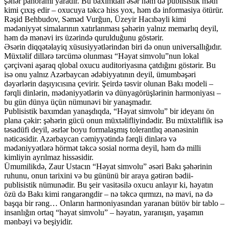
şəhər panoramı yaradır. Bu baxımdan əsər həm də publisistik mətn
kimi çıxış edir – oxucuya təkcə hiss yox, həm də informasiya ötürür.
Rəşid Behbudov, Səməd Vurğun, Üzeyir Hacıbəyli kimi
mədəniyyət simalarının xatırlanması şəhərin yalnız memarlıq deyil,
həm də mənəvi irs üzərində qurulduğunu göstərir.
Əsərin diqqətəlayiq xüsusiyyətlərindən biri də onun universallığıdır.
Müxtəlif dillərə tərcümə olunması “Həyat simvolu”nun lokal
çərçivəni aşaraq qlobal oxucu auditoriyasına çatdığını göstərir. Bu
isə onu yalnız Azərbaycan ədəbiyyatının deyil, ümumbəşəri
dəyərlərin daşıyıcısına çevirir. Şeirdə təsvir olunan Bakı modeli –
fərqli dinlərin, mədəniyyətlərin və dünyagörüşlərinin harmoniyası –
bu gün dünya üçün nümunəvi bir yanaşmadır.
Publisistik baxımdan yanaşdıqda, “Həyat simvolu” bir ideyanı ön
plana çəkir: şəhərin gücü onun müxtəlifliyindədir. Bu müxtəliflik isə
təsadüfi deyil, əsrlər boyu formalaşmış tolerantlıq ənənəsinin
nəticəsidir. Azərbaycan cəmiyyətində fərqli dinlərə və
mədəniyyətlərə hörmət təkcə sosial norma deyil, həm də milli
kimliyin ayrılmaz hissəsidir.
Ümumilikdə, Zaur Ustacın “Həyat simvolu” əsəri Bakı şəhərinin
ruhunu, onun tarixini və bu gününü bir araya gətirən bədii-
publisistik nümunədir. Bu şeir vasitəsilə oxucu anlayır ki, həyatın
özü də Bakı kimi rəngarəngdir – nə təkcə qırmızı, nə mavi, nə də
başqa bir rəng… Onların harmoniyasından yaranan bütöv bir tablo –
insanlığın ortaq “həyat simvolu” – həyatın, yaranışın, yaşamın
mənbəyi və beşiyidir.