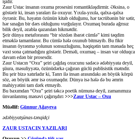
işidir.
Zaur Ustac insanın oxuma prosesini romantikləşdirmir. Əksinə, o
göstərir ki, insan yaraları ilə oxuyur. Yıxıla-yıxıla, qalxa-qalxa
öyrənir. Bu, həyatın özünün kitab olduğunu, hər təcrübənin bir sətir,
hər sınağın bir dərs olduğunu vurğulayır. Oxumaq burada ağrısız
bilik deyil, əzabla qazanılan hikmətdir.
Şeir dünya metaforasını “bir sözdən ibarət cümlə” kimi təqdim
etməklə tamamlanır. Bu cümlə hələ oxunub bitməyib. Bu fikir
insanın öyrənmə yolunun sonsuzluğunu, həqiqətin tam mənada heç
vaxt sona çatmadığını göstərir. Deməli, oxumaq – insan var olduqca
davam edən bir prosesdir.
Zaur Ustacın “Oxu” şeiri çağdaş oxucunu sadəcə ədəbiyyata deyil,
şüura, məsuliyyətə, özünüdərkə çağıran güclü publisistik mətndir.
Bu şeir bizə xatırladır ki, Tanrı ilə insan arasındakı ən böyük körpü
söz, ən böyük əmr isə oxumaqdır. Dünya isə hələ də bu əmrin
mahiyyətini tam dərk etməyib.
Bu baxımdan “Oxu” şeiri təkcə poetik nümunə deyil, zamanımıza
ünvanlanmış mənəvi çağırışdır
: >>>
Zaur Ustac – Oxu
Müəllif:
Günnur Ağayeva
ədəbiyyatşünas-tənqidçi
ZAUR USTACIN YAZILARI
Oxuyun >>
Gözündə tük var