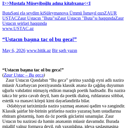
I>>Mustafa Müseyiboğlu adına kitabxana<<I
Buta
Səni elə sevdim ki
Süleymanova Ümmü İsmayıl qızı
ZAUR
USTAC
Zaur Ustacın "Buta"sı
Zaur Ustacın "Buta"sı haqqında
Zaur
Ustacın şeirləri haqqında
www.USTAC.az
“Ustacın başına tac ol bu gecə!”
May 6, 2026
www.bitik.az
Bir şərh yazın
“Ustacın başına tac ol bu gecə!”
(
Zaur Ustac – Bu gecə
)
Zaur Ustacın Qəndabın “Bu gecə” şeirinə yazdığı eyni adlı nəzirə
müasir Azərbaycan poeziyasında klassik ənənə ilə çağdaş duyumun
uğurlu vəhdətini nümayiş etdirən maraqlı poetik hadisədir. Bu nəzirə
təkcə bir şeirə cavab deyil, həm də poetik dialoq, ruhlararası söhbət,
estetik və mənəvi körpü kimi dəyərləndirilə bilər.
Ədəbiyyat tariximizdə nəzirə yazmaq ənənəsi qədim və zəngindir.
Klassik şairlər bir-birinin şeirlərinə nəzirə yazaraq həm ustadlarına
ehtiram göstərmiş, həm də öz poetik güclərini sınamışlar. Zaur
Ustacın bu nəzirəsi də həmin ənənənin müasir davamıdır. Burada
müəllif yalnız formaya deyil, ruh yaxınlığına, ideya səsləşməsinə