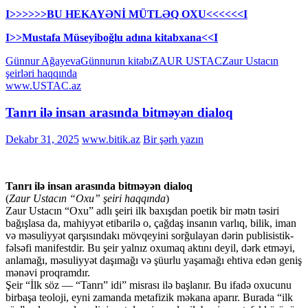
I>>>>>>BU HEKAYƏNİ MÜTLƏQ OXU<<<<<<I
I>>Mustafa Müseyiboğlu adına kitabxana<<I
Günnur Ağayeva
Günnurun kitabı
ZAUR USTAC
Zaur Ustacın
şeirləri haqqında
www.USTAC.az
Tanrı ilə insan arasında bitməyən dialoq
Dekabr 31, 2025
www.bitik.az
Bir şərh yazın
Tanrı ilə insan arasında bitməyən dialoq
(
Zaur Ustacın “Oxu” şeiri haqqında
)
Zaur Ustacın “Oxu” adlı şeiri ilk baxışdan poetik bir mətn təsiri
bağışlasa da, mahiyyət etibarilə o, çağdaş insanın varlıq, bilik, iman
və məsuliyyət qarşısındakı mövqeyini sorğulayan dərin publisistik-
fəlsəfi manifestdir. Bu şeir yalnız oxumaq aktını deyil, dərk etməyi,
anlamağı, məsuliyyət daşımağı və şüurlu yaşamağı ehtiva edən geniş
mənəvi proqramdır.
Şeir “İlk söz — “Tanrı” idi” misrası ilə başlanır. Bu ifadə oxucunu
birbaşa teoloji, eyni zamanda metafizik məkana aparır. Burada “ilk