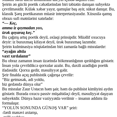
Şeirin ən güclü poetik cəhətlərindən biri təbiətin danışan subyektə
çevrilməsidir. Külək xəbər yayır, qamışlar baş əyir, sükut danışır. Bu,
klassik Şərq poetikasının müasir interpretasiyasıdır. Xüsusilə qamış
obrazı sufi mətnlərini xatırladır:
“— Keç,
amma iz qoymadan yox,
ürək qoyaraq keç.”
Bu çağırış artıq poetik deyil, əxlaqi prinsipdir. Müəllif oxucuya
deyir: iz buraxmaq kifayət deyil, ürək buraxmaq lazımdır.
Şeirin kulminasiya nöqtələrindən biri zamanla bağlı misralardır:
“ayağın altda
vaxt xırdalanır”
Bu obraz zamanın insan üzərində hökmranlığının qırıldığını göstərir.
İnsan yola çevrildikcə qorxular azalır. Bu, daxili azadlığın poetik
ifadəsidir. Qorxu gedir, məsuliyyət gəlir.
Şeir finalda açıq publisistik çağırışa çevrilir:
“Biz getməsək, adi yoldu,
biz gedəndə dünya olur”
Bu misralar Zaur Ustacın həm şair, həm də publisist kimliyini aydın
göstərir. Burada oxucu passiv müşahidəçi deyil, məsuliyyət daşıyan
subyektdir. Dünya hazır vəziyyətdə verilmir – insanın addımı ilə
formalaşır.
“YOLUN SONUNDA GÜNƏŞ VAR” şeiri:
-fərdi mənəvi axtarışı,