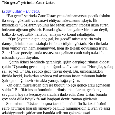
“Bu gecə” şeirində Zaur Ustac
(
Zaur Ustac – Bu gecə
)
“Bu gecə” şeirində Zaur Ustac yenə özünəməxsus poetik üslubu
ilə sevgi, gözlənti və mənəvi ehtiyac mövzusunu işləyir. İlk
misradakı “Gözlərəm yolunu hər səhər, axşam” ifadəsi uzun sürən
intizarın ağrısını göstərir. Burada gözlənilən yalnız bir insan deyil,
bəlkə də xoşbəxtlik, rahatlıq, anlayış və könül rahatlığıdır.
“Qır Şeytanın qıçın, qaç gəl, bu gecə!” misrası şairin xalq
danışıq üslubundan ustalıqla istifadə etdiyini göstərir. Bu cümlədə
həm yumor var, həm səmimiyyət, həm də tələsik qovuşmaq istəyi.
Zaur Ustac poeziyasında tez-tez rast gəlinən canlı xalq nəfəsi bu
misrada aydın duyulur.
Şeirin ikinci bəndində qaranlıqla işığın qarşılaşdırılması diqqət
çəkir: “Qaranlıq gecənin qaranlığında…” və ardınca “Nur çilə, şəfəq
sal, aç yol…” Bu, sadəcə gecə təsviri deyil. Bu, ümidsizlikdən
ümidə keçid, kədərdən sevincə yol axtaran insan ruhunun halıdır.
Şair qaranlığı təsvir etməklə yanaşı, işığa çağırır.
Ən dərin misralardan biri isə budur: “Neçə qönçə arzu açmadan
soldu.” Bu fikir insan ömrünün itirilmiş imkanlarını, gecikmiş
sevgiləri, həyata keçməyən arzuları ifadə edir. Zaur Ustac burada
çox sadə dillə böyük fəlsəfi həqiqəti deyir: zaman gözləmir.
Son misra – “Ustacın başına tac ol” – müəllifin öz təxəllüsünü
şeirə gətirməsi klassik ənənəyə bağlılıq nümunəsidir. Divan və aşıq
ədəbiyyatında şairlər son bənddə adlarını çəkərək əsəri