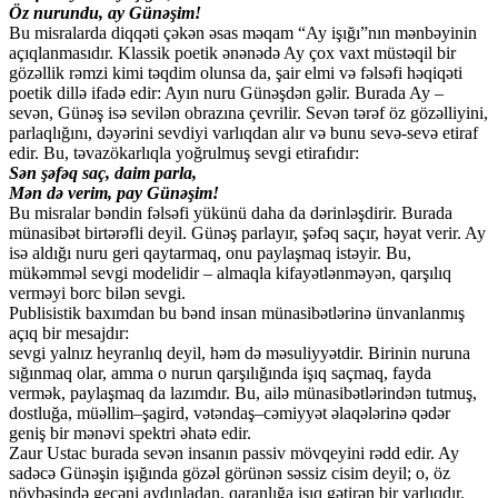
Öz nurundu, ay Günəşim!
Bu misralarda diqqəti çəkən əsas məqam “Ay işığı”nın mənbəyinin
açıqlanmasıdır. Klassik poetik ənənədə Ay çox vaxt müstəqil bir
gözəllik rəmzi kimi təqdim olunsa da, şair elmi və fəlsəfi həqiqəti
poetik dillə ifadə edir: Ayın nuru Günəşdən gəlir. Burada Ay –
sevən, Günəş isə sevilən obrazına çevrilir. Sevən tərəf öz gözəlliyini,
parlaqlığını, dəyərini sevdiyi varlıqdan alır və bunu sevə-sevə etiraf
edir. Bu, təvazökarlıqla yoğrulmuş sevgi etirafıdır:
Sən şəfəq saç, daim parla,
Mən də verim, pay Günəşim!
Bu misralar bəndin fəlsəfi yükünü daha da dərinləşdirir. Burada
münasibət birtərəfli deyil. Günəş parlayır, şəfəq saçır, həyat verir. Ay
isə aldığı nuru geri qaytarmaq, onu paylaşmaq istəyir. Bu,
mükəmməl sevgi modelidir – almaqla kifayətlənməyən, qarşılıq
verməyi borc bilən sevgi.
Publisistik baxımdan bu bənd insan münasibətlərinə ünvanlanmış
açıq bir mesajdır:
sevgi yalnız heyranlıq deyil, həm də məsuliyyətdir. Birinin nuruna
sığınmaq olar, amma o nurun qarşılığında işıq saçmaq, fayda
vermək, paylaşmaq da lazımdır. Bu, ailə münasibətlərindən tutmuş,
dostluğa, müəllim–şagird, vətəndaş–cəmiyyət əlaqələrinə qədər
geniş bir mənəvi spektri əhatə edir.
Zaur Ustac burada sevən insanın passiv mövqeyini rədd edir. Ay
sadəcə Günəşin işığında gözəl görünən səssiz cisim deyil; o, öz
növbəsində gecəni aydınladan, qaranlığa işıq gətirən bir varlıqdır.