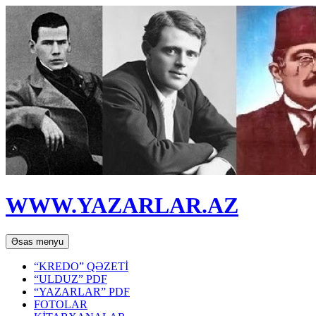
WWW.YAZARLAR.AZ
Axtar
Mühtəviyyata
Əsas menyu
keç
“KREDO” QƏZETİ
“ULDUZ” PDF
“YAZARLAR” PDF
FOTOLAR