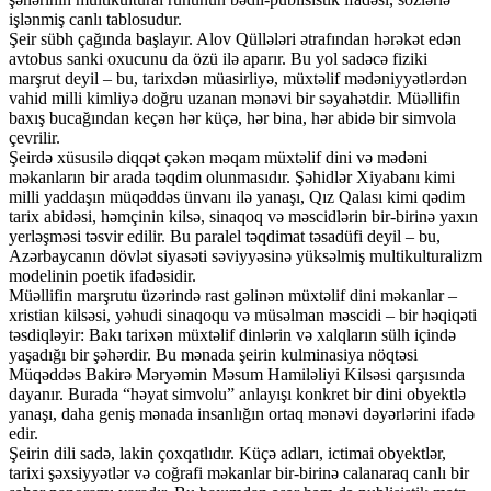
işlənmiş canlı tablosudur.
Şeir sübh çağında başlayır. Alov Qüllələri ətrafından hərəkət edən
avtobus sanki oxucunu da özü ilə aparır. Bu yol sadəcə fiziki
marşrut deyil – bu, tarixdən müasirliyə, müxtəlif mədəniyyətlərdən
vahid milli kimliyə doğru uzanan mənəvi bir səyahətdir. Müəllifin
baxış bucağından keçən hər küçə, hər bina, hər abidə bir simvola
çevrilir.
Şeirdə xüsusilə diqqət çəkən məqam müxtəlif dini və mədəni
məkanların bir arada təqdim olunmasıdır. Şəhidlər Xiyabanı kimi
milli yaddaşın müqəddəs ünvanı ilə yanaşı, Qız Qalası kimi qədim
tarix abidəsi, həmçinin kilsə, sinaqoq və məscidlərin bir-birinə yaxın
yerləşməsi təsvir edilir. Bu paralel təqdimat təsadüfi deyil – bu,
Azərbaycanın dövlət siyasəti səviyyəsinə yüksəlmiş multikulturalizm
modelinin poetik ifadəsidir.
Müəllifin marşrutu üzərində rast gəlinən müxtəlif dini məkanlar –
xristian kilsəsi, yəhudi sinaqoqu və müsəlman məscidi – bir həqiqəti
təsdiqləyir: Bakı tarixən müxtəlif dinlərin və xalqların sülh içində
yaşadığı bir şəhərdir. Bu mənada şeirin kulminasiya nöqtəsi
Müqəddəs Bakirə Məryəmin Məsum Hamiləliyi Kilsəsi qarşısında
dayanır. Burada “həyat simvolu” anlayışı konkret bir dini obyektlə
yanaşı, daha geniş mənada insanlığın ortaq mənəvi dəyərlərini ifadə
edir.
Şeirin dili sadə, lakin çoxqatlıdır. Küçə adları, ictimai obyektlər,
tarixi şəxsiyyətlər və coğrafi məkanlar bir-birinə calanaraq canlı bir