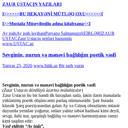
ZAUR USTACIN YAZILARI
I>>>>>>BU HEKAYƏNİ MÜTLƏQ OXU<<<<<<I
I>>Mustafa Müseyiboğlu adına kitabxana<<I
Ay işığı
Ay işığı layihəsi
Pərvanə Salmanqızı
ŞEİRLƏRİ
ZAUR
USTAC
Zaur Ustacın şeirləri haqqında
www.USTAC.az
Sevginin, nurun və mənəvi bağlılığın poetik vəsfi
Yanvar 25, 2026
www.bitik.az
Bir şərh yazın
Sevginin, nurun və mənəvi bağlılığın poetik vəsfi
(Zaur Ustacın dördlüyü üzərinə mülahizələr
)
Zaur Ustacın bu bir bəndi ilk baxışdan sadə, lakin dərin mənalarla
yüklənmiş poetik düşüncənin parlaq nümunəsidir. Şair burada
klassik Şərq poeziyasından gələn Ay və Günəş obrazlarını müasir
duyumla yenidən yoğurur, onları yalnız təbiət hadisəsi kimi deyil,
sevgi, ilahi nur, qarşılıqlı bağlılıq və mənəvi harmoniyanın rəmzi
kimi təqdim edir:
Vəsf etdiyin “Ay işığı”,