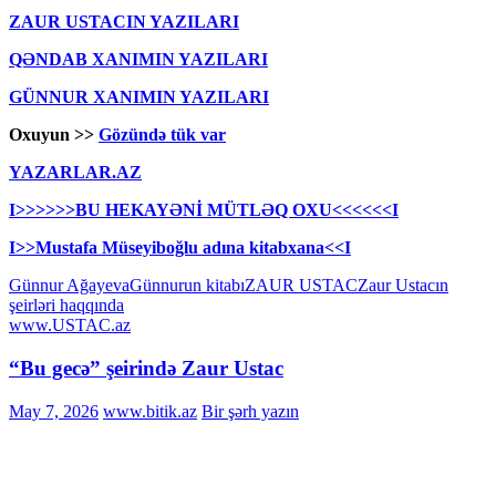
ZAUR USTACIN YAZILARI
QƏNDAB XANIMIN YAZILARI
GÜNNUR XANIMIN YAZILARI
Oxuyun >>
Gözündə tük var
YAZARLAR.AZ
I>>>>>>BU HEKAYƏNİ MÜTLƏQ OXU<<<<<<I
I>>Mustafa Müseyiboğlu adına kitabxana<<I
Günnur Ağayeva
Günnurun kitabı
ZAUR USTAC
Zaur Ustacın
şeirləri haqqında
www.USTAC.az
“Bu gecə” şeirində Zaur Ustac
May 7, 2026
www.bitik.az
Bir şərh yazın