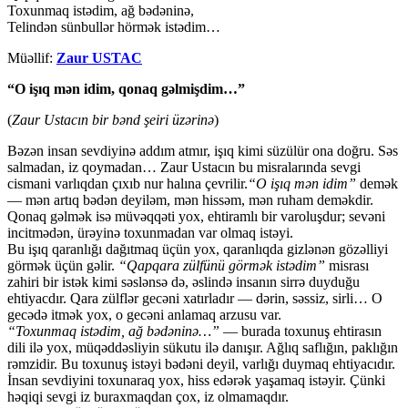
Toxunmaq istədim, ağ bədəninə,
Telindən sünbullər hörmək istədim…
Müəllif:
Zaur USTAC
“O işıq mən idim, qonaq gəlmişdim…”
(
Zaur Ustacın bir bənd şeiri üzərinə
)
Bəzən insan sevdiyinə addım atmır, işıq kimi süzülür ona doğru. Səs
salmadan, iz qoymadan… Zaur Ustacın bu misralarında sevgi
cismani varlıqdan çıxıb nur halına çevrilir.
“O işıq mən idim”
demək
— mən artıq bədən deyiləm, mən hissəm, mən ruham deməkdir.
Qonaq gəlmək isə müvəqqəti yox, ehtiramlı bir varoluşdur; sevəni
incitmədən, ürəyinə toxunmadan var olmaq istəyi.
Bu işıq qaranlığı dağıtmaq üçün yox, qaranlıqda gizlənən gözəlliyi
görmək üçün gəlir.
“Qapqara zülfünü görmək istədim”
misrası
zahiri bir istək kimi səslənsə də, əslində insanın sirrə duyduğu
ehtiyacdır. Qara zülflər gecəni xatırladır — dərin, səssiz, sirli… O
gecədə itmək yox, o gecəni anlamaq arzusu var.
“Toxunmaq istədim, ağ bədəninə…”
— burada toxunuş ehtirasın
dili ilə yox, müqəddəsliyin sükutu ilə danışır. Ağlıq saflığın, paklığın
rəmzidir. Bu toxunuş istəyi bədəni deyil, varlığı duymaq ehtiyacıdır.
İnsan sevdiyini toxunaraq yox, hiss edərək yaşamaq istəyir. Çünki
həqiqi sevgi iz buraxmaqdan çox, iz olmamaqdır.