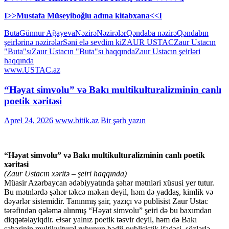
I>>Mustafa Müseyiboğlu adına kitabxana<<I
Buta
Günnur Ağayeva
Nəzirə
Nəzirələr
Qəndaba nəzirə
Qəndabın
şeirlərinə nəzirələr
Səni elə sevdim ki
ZAUR USTAC
Zaur Ustacın
"Buta"sı
Zaur Ustacın "Buta"sı haqqında
Zaur Ustacın şeirləri
haqqında
www.USTAC.az
“Həyat simvolu” və Bakı multikulturalizminin canlı
poetik xəritəsi
Aprel 24, 2026
www.bitik.az
Bir şərh yazın
“Həyat simvolu” və Bakı multikulturalizminin canlı poetik
xəritəsi
(Zaur Ustacın xəritə – şeiri haqqında)
Müasir Azərbaycan ədəbiyyatında şəhər mətnləri xüsusi yer tutur.
Bu mətnlərdə şəhər təkcə məkan deyil, həm də yaddaş, kimlik və
dəyərlər sistemidir. Tanınmış şair, yazıçı və publisist Zaur Ustac
tərəfindən qələmə alınmış “Həyat simvolu” şeiri də bu baxımdan
diqqətəlayiqdir. Əsər yalnız poetik təsvir deyil, həm də Bakı
şəhərinin multikultural ruhunun bədii-publisistik ifadəsi, sözlərlə