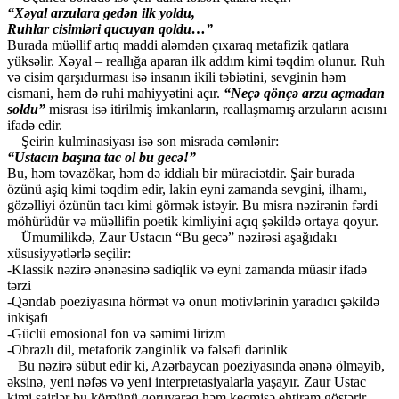
“Xəyal arzulara gedən ilk yoldu,
Ruhlar cisimləri qucuyan qoldu…”
Burada müəllif artıq maddi aləmdən çıxaraq metafizik qatlara
yüksəlir. Xəyal – reallığa aparan ilk addım kimi təqdim olunur. Ruh
və cisim qarşıdurması isə insanın ikili təbiətini, sevginin həm
cismani, həm də ruhi mahiyyətini açır.
“Neçə qönçə arzu açmadan
soldu”
misrası isə itirilmiş imkanların, reallaşmamış arzuların acısını
ifadə edir.
Şeirin kulminasiyası isə son misrada cəmlənir:
“Ustacın başına tac ol bu gecə!”
Bu, həm təvazökar, həm də iddialı bir müraciətdir. Şair burada
özünü aşiq kimi təqdim edir, lakin eyni zamanda sevgini, ilhamı,
gözəlliyi özünün tacı kimi görmək istəyir. Bu misra nəzirənin fərdi
möhürüdür və müəllifin poetik kimliyini açıq şəkildə ortaya qoyur.
Ümumilikdə, Zaur Ustacın “Bu gecə” nəzirəsi aşağıdakı
xüsusiyyətlərlə seçilir:
-Klassik nəzirə ənənəsinə sadiqlik və eyni zamanda müasir ifadə
tərzi
-Qəndab poeziyasına hörmət və onun motivlərinin yaradıcı şəkildə
inkişafı
-Güclü emosional fon və səmimi lirizm
-Obrazlı dil, metaforik zənginlik və fəlsəfi dərinlik
Bu nəzirə sübut edir ki, Azərbaycan poeziyasında ənənə ölməyib,
əksinə, yeni nəfəs və yeni interpretasiyalarla yaşayır. Zaur Ustac
kimi şairlər bu körpünü qoruyaraq həm keçmişə ehtiram göstərir,