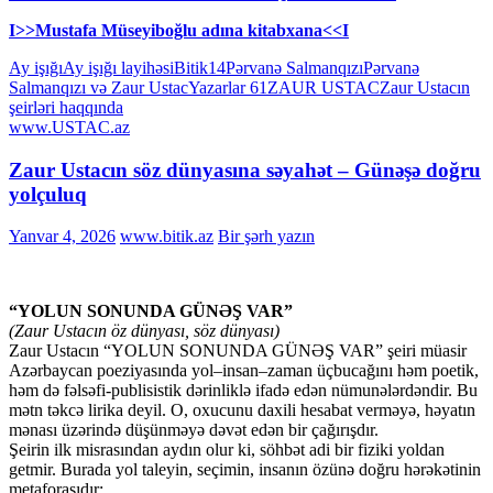
I>>Mustafa Müseyiboğlu adına kitabxana<<I
Ay işığı
Ay işığı layihəsi
Bitik14
Pərvanə Salmanqızı
Pərvanə
Salmanqızı və Zaur Ustac
Yazarlar 61
ZAUR USTAC
Zaur Ustacın
şeirləri haqqında
www.USTAC.az
Zaur Ustacın söz dünyasına səyahət – Günəşə doğru
yolçuluq
Yanvar 4, 2026
www.bitik.az
Bir şərh yazın
“YOLUN SONUNDA GÜNƏŞ VAR”
(Zaur Ustacın öz dünyası, söz dünyası)
Zaur Ustacın “YOLUN SONUNDA GÜNƏŞ VAR” şeiri müasir
Azərbaycan poeziyasında yol–insan–zaman üçbucağını həm poetik,
həm də fəlsəfi-publisistik dərinliklə ifadə edən nümunələrdəndir. Bu
mətn təkcə lirika deyil. O, oxucunu daxili hesabat verməyə, həyatın
mənası üzərində düşünməyə dəvət edən bir çağırışdır.
Şeirin ilk misrasından aydın olur ki, söhbət adi bir fiziki yoldan
getmir. Burada yol taleyin, seçimin, insanın özünə doğru hərəkətinin
metaforasıdır: