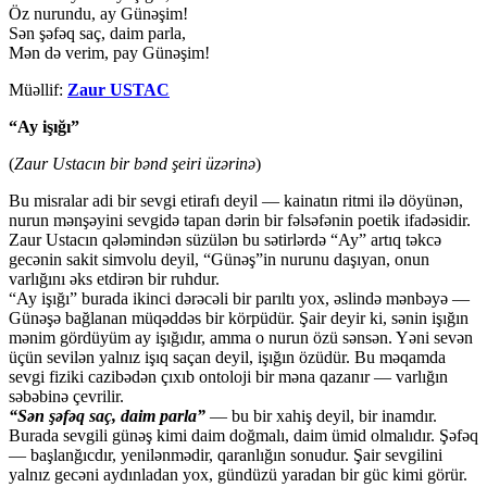
Öz nurundu, ay Günəşim!
Sən şəfəq saç, daim parla,
Mən də verim, pay Günəşim!
Müəllif:
Zaur USTAC
“Ay işığı”
(
Zaur Ustacın bir bənd şeiri üzərinə
)
Bu misralar adi bir sevgi etirafı deyil — kainatın ritmi ilə döyünən,
nurun mənşəyini sevgidə tapan dərin bir fəlsəfənin poetik ifadəsidir.
Zaur Ustacın qələmindən süzülən bu sətirlərdə “Ay” artıq təkcə
gecənin sakit simvolu deyil, “Günəş”in nurunu daşıyan, onun
varlığını əks etdirən bir ruhdur.
“Ay işığı” burada ikinci dərəcəli bir parıltı yox, əslində mənbəyə —
Günəşə bağlanan müqəddəs bir körpüdür. Şair deyir ki, sənin işığın
mənim gördüyüm ay işığıdır, amma o nurun özü sənsən. Yəni sevən
üçün sevilən yalnız işıq saçan deyil, işığın özüdür. Bu məqamda
sevgi fiziki cazibədən çıxıb ontoloji bir məna qazanır — varlığın
səbəbinə çevrilir.
“Sən şəfəq saç, daim parla”
— bu bir xahiş deyil, bir inamdır.
Burada sevgili günəş kimi daim doğmalı, daim ümid olmalıdır. Şəfəq
— başlanğıcdır, yenilənmədir, qaranlığın sonudur. Şair sevgilini
yalnız gecəni aydınladan yox, gündüzü yaradan bir güc kimi görür.