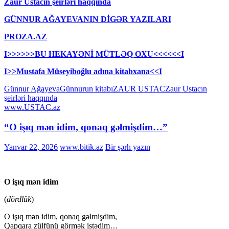
Zaur Ustacın şeirləri haqqında
GÜNNUR AĞAYEVANIN DİGƏR YAZILARI
PROZA.AZ
I>>>>>>BU HEKAYƏNİ MÜTLƏQ OXU<<<<<<I
I>>Mustafa Müseyiboğlu adına kitabxana<<I
Günnur Ağayeva
Günnurun kitabı
ZAUR USTAC
Zaur Ustacın
şeirləri haqqında
www.USTAC.az
“O işıq mən idim, qonaq gəlmişdim…”
Yanvar 22, 2026
www.bitik.az
Bir şərh yazın
O işıq mən idim
(
dördlük
)
O işıq mən idim, qonaq gəlmişdim,
Qapqara zülfünü görmək istədim…