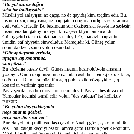
“Bu yol özünə doğru
sakit bir irəliləyişdir.”
Müəllif yol anlayışını nə qaçış, nə də qayıdış kimi təqdim edir. Bu,
insanın öz iç dünyasına, öz həqiqətinə doğru apardığı səssiz, amma
qətiyyətli yürüşdür. Bu baxımdan şeir ekzistensial fəlsəfə ilə səsləşir:
insan haradan gəldiyini deyil, kimə çevrildiyini anlamalıdır.
Günəş şeirdə təkcə təbiət hadisəsi deyil. O, mənəvi məqsədin,
ümidin, saf niyyətin simvoludur. Maraqlıdır ki, Günəş yolun
sonunda deyil, sanki yolun özündədir:
“Günəş dayanıb yerində,
üfüqün lap kənarında,
səni gözlər.”
Bu gözləmə passiv deyil. Günəş insanın hazır olub-olmamasını
yoxlayır. Onun rəngi insanın əməlindən asılıdır – parlaq da ola bilər,
solğun da. Bu misra müəllifin açıq publisistik mövqeyidir: işıq
kənardan verilmir, qazanılır.
Payız şeirdə təsadüfi mövsüm seçimi deyil. Payız – hesab vaxtıdır.
Yarpaqlar keçmişi təmsil edir, yolun “daş yaddaşı” isə kollektiv
tarixdir:
“Bu yolun daş yaddaşında
neçə ananın gözləri,
neçə min ilin sözü var.”
Burada yol artıq milli yaddaşa çevrilir. Analıq göz yaşları, minillik
söz – bu, xalqın keçdiyi əzablı, amma şərəfli tarixin poetik kodudur.
Müəllif fərdi taleni ümummilli taleyin içində təqdim edir.