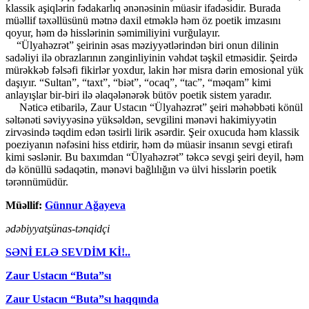
klassik aşiqlərin fədakarlıq ənənəsinin müasir ifadəsidir. Burada
müəllif təxəllüsünü mətnə daxil etməklə həm öz poetik imzasını
qoyur, həm də hisslərinin səmimiliyini vurğulayır.
“Ülyahəzrət” şeirinin əsas məziyyətlərindən biri onun dilinin
sadəliyi ilə obrazlarının zənginliyinin vəhdət təşkil etməsidir. Şeirdə
mürəkkəb fəlsəfi fikirlər yoxdur, lakin hər misra dərin emosional yük
daşıyır. “Sultan”, “taxt”, “biət”, “ocaq”, “tac”, “məqam” kimi
anlayışlar bir-biri ilə əlaqələnərək bütöv poetik sistem yaradır.
Nəticə etibarilə, Zaur Ustacın “Ülyahəzrət” şeiri məhəbbəti könül
səltənəti səviyyəsinə yüksəldən, sevgilini mənəvi hakimiyyətin
zirvəsində təqdim edən təsirli lirik əsərdir. Şeir oxucuda həm klassik
poeziyanın nəfəsini hiss etdirir, həm də müasir insanın sevgi etirafı
kimi səslənir. Bu baxımdan “Ülyahəzrət” təkcə sevgi şeiri deyil, həm
də könüllü sədaqətin, mənəvi bağlılığın və ülvi hisslərin poetik
tərənnümüdür.
Müəllif:
Günnur Ağayeva
ədəbiyyatşünas-tənqidçi
SƏNİ ELƏ SEVDİM Kİ!..
Zaur Ustacın “Buta”sı
Zaur Ustacın “Buta”sı haqqında