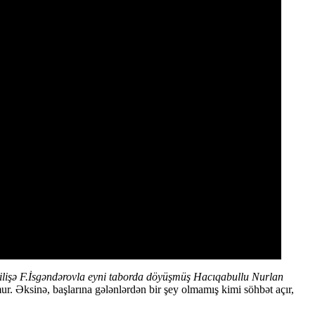
rilişə F.İsgəndərovla eyni taborda döyüşmüş Hacıqabullu
Nurlan
. Əksinə, başlarına gələnlərdən bir şey olmamış kimi söhbət açır,