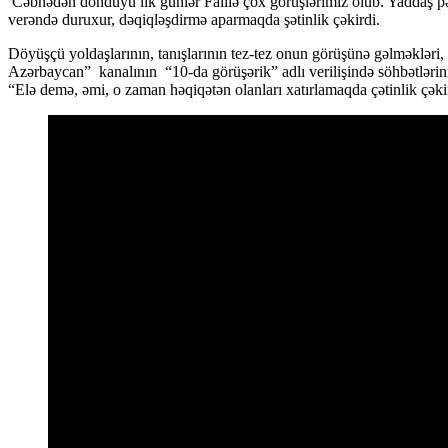
Cəbhədən döndüyü ilk günlər Faillə çox görüşlə­­rimiz olub. Yaddaş pər
verəndə duruxur, dəqiqləşdirmə apar­maq­­da şətinlik çəkirdi.
Döyüşçü yoldaşlarının, tanışlarının tez-tez onun görüşünə gəlməkləri,
Azərbaycan” kanalının “10-da görüşərik” adlı verilişində söhbətlərin
“Elə demə, əmi, o zaman həqiqətən olanları xatırlamaqda çətinlik çək