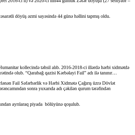
prel 2016-cı il) və 2020-ci ilin44 günlük Zəfər döyüşü (27 sentyabr –
əsarətli döyüş əzmi sayəsində 44 günə həllini tapmış oldu.
Humanitar kollecində təhsil alıb. 2016-2018-ci illərdə hərbi xidmətdə
arətində olub. “Qarabağ qazisi Kərbəlayi Fail” adı ilə tanınır…
rlənən Fail Səfərbərlik və Hərbi Xidmətə Çağırış üzrə Dövlət
ərəncamından sonra yuxarıda adı çəkilən qurum tərəfindən
yasından ayrılaraq piyada bölüyünə qoşulub.