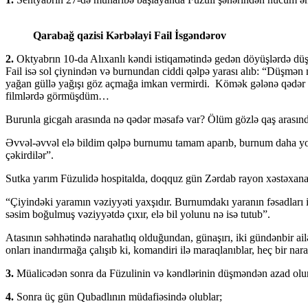
Qarabağ qazisi Kərbəlayi Fail İsgəndərov
2.
Oktyabrın 10-da Alıxanlı kəndi istiqamətində gedən döyüşlərdə düşm
Fail isə sol çiynindən və burnundan ciddi qəlpə yarası alıb: “Düşmən
yağan güllə yağışı göz açmağa imkan vermirdi. Kömək gələnə qədər o
filmlərdə görmüşdüm…
Burunla gicgah arasında nə qədər məsafə var? Ölüm gözlə qaş arasınd
Əvvəl-əvvəl elə bildim qəlpə burnumu tamam aparıb, burnum daha yoxd
çəkirdilər”.
Sutka yarım Füzulidə hospitalda, doqquz gün Zərdab rayon xəstəxanas
“Çiyindəki yaramın vəziyyəti yaxşıdır. Burnumdakı yaranın fəsadları 
səsim boğulmuş vəziyyətdə çıxır, elə bil yolunu nə isə tutub”.
Atasının səhhətində narahatlıq olduğundan, günaşırı, iki gündənbir ailə
onları inandırmağa çalışıb ki, komandiri ilə maraqlanıblar, heç bir nar
3.
Müalicədən sonra da Füzulinin və kəndlərinin düşməndən azad olun
4.
Sonra üç gün Qubadlının müdafiəsində olublar;