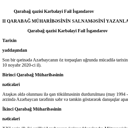
Qarabağ qazisi Kərbəlayi Fail İsgəndərov
II QARABAĞ MÜHARİBƏSİNİN SALNAMƏSİNİ YAZANL
Qarabağ qazisi Kərbəlayi Fail İsgəndərov
Tarixin
yaddaşından
Son bir qərinədə Azərbaycanın öz torpaqları uğrunda mücadilə tarixin
10 noyabr 2020-ci il).
Birinci Qarabağ Müharibəsinin
nəticələri
Atəşkəs əldə olunması ilə qan tökülməsinin durdurulması (may 1994
ərzində Azərbaycan tərəfinin səbr və təmkin göstərərək danışıqlar apar
İkinci Qarabağ Müharibəsinin
nəticələri