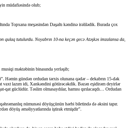
iyin müdafiəsində olub;
ı altında Topxana meşəsindən Daşaltı kəndinə irəlilədik. Burada çox
ndən qulaq tutulurdu. Noyabrın 10-na keçən gecə Atəşkəs imzalansa da,
 musiqi məktəbinin binasında yerləşib;
i
”. Həmin gündən ordudan tərxis olunana qədər – dekabrın 15-dək
at vaxt lazım idi, Xankəndini götürəcəkdik. Bəzən eşidirəm deyirlər
 qat-qat güclüdür. Təslim olmasaydılar, hamısı qırılacaqdı… Ordudan
 qəhrəmanlıq nümunəsi döyüşçünün hərbi biletində də əksini tapır.
dö­yüş əmə­liy­yat­la­rın­da iştirak et­miş­dir”.