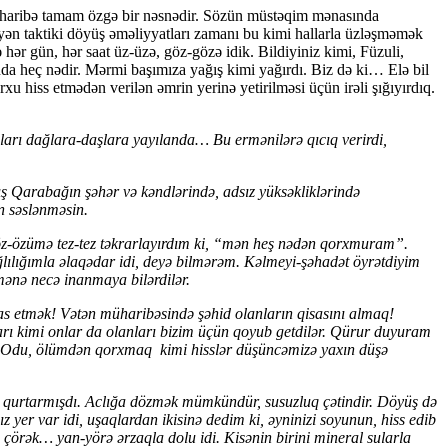
 Müharibə tamam özgə bir nəsnədir. Sözün müstəqim mənasında
yən taktiki döyüş əməliyyatları zamanı bu kimi hallarla üzləşməmək
ər gün, hər saat üz-üzə, göz-gözə idik. Bildiyiniz kimi, Füzuli,
da heç nədir. Mərmi başımıza yağış kimi yağırdı. Biz də ki… Elə bil
u hiss etmədən verilən əmrin yerinə yetirilməsi üçün irəli şığıyırdıq.
arı dağlara-daşlara yayılanda… Bu ermənilərə qıcıq verirdi,
 Qarabağın şəhər və kəndlərində, adsız yüksəkliklərində
zan səslənməsin.
z-özümə tez-tez təkrarlayırdım ki, “mən heş nədən qorxmuram”.
ılığımla əlaqədar idi, deyə bilmərəm. Kəlmeyi-şəhadət öyrətdiyim
mənə necə inanmaya bilərdilər.
 etmək! Vətən müharibəsində şəhid olanların qisasını almaq!
ları kimi onlar da olanları bizim üçün qoyub getdilər. Qürur duyuram
mi? Odu, ölümdən qorxmaq kimi hisslər düşüncəmizə yaxın düşə
z qurtarmışdı. Aclığa dözmək mümkündür, susuzluq çətindir. Döyüş də
 yer var idi, uşaqlardan ikisinə dedim ki, əyninizi soyunun, hiss edib
, çörək… yan-yörə ərzaqla dolu idi. Kisənin birini mineral sularla