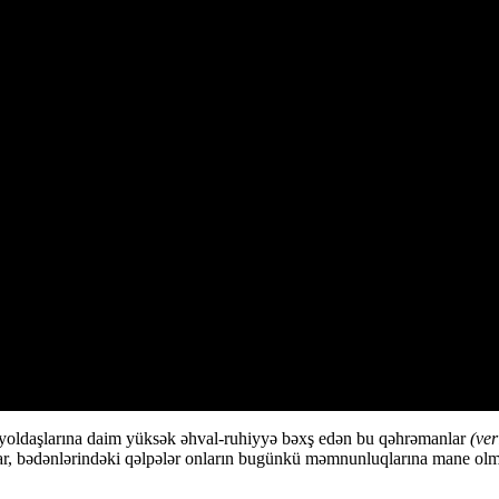
çü yoldaşlarına daim yüksək əhval-ruhiyyə bəxş edən bu qəhrəmanlar
(ve
r, bədənlərindəki qəlpələr onların bugünkü məmnunluqlarına mane olmur