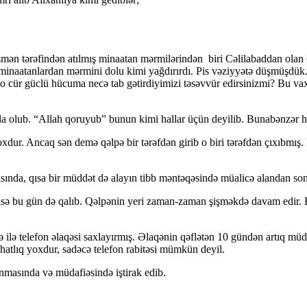
ən tərəfindən atılmış minaatan mərmilərindən biri Cəlilabad­­­dan ola
 minaatanlardan mərmini dolu kimi yağdırırdı. Pis və­ziy­yətə düşmüşdük
 cür güclü hücuma necə tab gətirdiyimizi təsəvvür edirsinizmi? Bu v
a olub. “Allah qoruyub” bunun kimi hallar üçün deyilib. Bunabənzər ha
ur. Ancaq sən demə qəlpə bir tərəfdən girib o biri tərəfdən çıxıbmış.
ında, qısa bir müddət də alayın tibb məntəqəsində müalicə alandan so
isə bu gün də qalıb. Qəlpənin yeri zaman-zaman şişməkdə davam edir. B
 ilə telefon əlaqəsi saxlayırmış. Əlaqənin qəflətən 10 gündən artıq müdd
ahatlıq yoxdur, sadəcə telefon rabitəsi mümkün deyil.
masında və müdafiəsində iştirak edib.