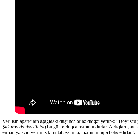
Verilişin aparıcının aşağıdakı düşüncələrinə diqqət yetirək: “Döyüş
Şükürov
da dəvətli idi
) bu gün olduqca məmnundurlar. Aldıqları yarala
erməniyə acıq verirmiş kimi təbəssümlə, məmnunluqla bəhs edirlər”.