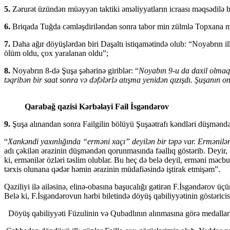
5.
Zərurət üzündən müəyyən taktiki əməliyyatların icraası məqsədilə b
6.
Briqada Tuğda cəmləşdiriləndən sonra tabor min zülmlə Topxana me
7.
Daha ağır döyüşlərdən biri Daşaltı istiqamətində olub: “Noyabrın ilk 
ölüm oldu, çox yaralanan oldu”;
8.
Noyabrın 8-də Şuşa şəhərinə giriblər: “
Noyabın 9-u da daxil olmaql
təqribən bir saat sonra və dəfələrlə atışma yenidən qızışdı. Şuşanın o
Qarabağ qazisi Kərbəlayi Fail İsgəndərov
9.
Şuşa alınandan sonra Failgilin bölüyü Şuşaətrafı kəndləri düşmənd
“
Xankəndi yaxınlığında “erməni xaçı” deyilən bir təpə var. Ermənilər 
adı çəkilən ərazinin düşməndən qorunmasında fəallıq göstərib. Deyir, 
ki, ermənilər özləri təslim olublar. Bu heç də belə deyil, erməni məc
tərxis olunana qədər həmin ərazinin müdafiəsində iştirak etmişəm”.
Qaziliyi ilə ailəsinə, elinə-obasına başucalığı gətirən F.İsgəndərov
Belə ki, F.İsgəndərovun hərbi biletində dö­yüş qabiliyyətinin göstəricisi o
Döyüş qabiliyyəti Füzulinin və Qubadlının alınmasına görə medalları