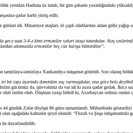
ölük yenidən Hadruta üz tutub, bir gün şəhərin yaxınlığındakı yüksəkl
şəsinə qədər hərbi yürüş edib;
günləri idi. Minamyot atəşləri, iri çaplı silahlardan atılan güllə yağış
a gecə saat 3-4-ə kimi ermənilər səhəri atəşə tuturdular. Atəş səsləri
nlardan alınmasilə ermənilər heç cür barışa bilmirdilər
”;
ən təmizləyə-təmizləyə Xankəndiyə istiqamət götürüb. Son olaraq bölük
iri bir təpə üzərində dəmirdən xaç vurmuşdular, ona görə belə deyilird
bizim gücümüz də, qüvvətimiz də var idi ki axıra qədər gedək. İkicə sa
bur olub təslim olub. Düşmən yaxşı bilirdi ki, Azərbaycan ordusu ondan
 üçün 44 günlük Zəfər döyüşü 86 günə tamamlanıb. Müharibədə göstərdiyi
lan aşa­ğı­dakı kəlmələr qeyd olunub: “Fü­zu­li və Şuşa istiqa­mətində gedən 
 ilə dəyərləndirilib.