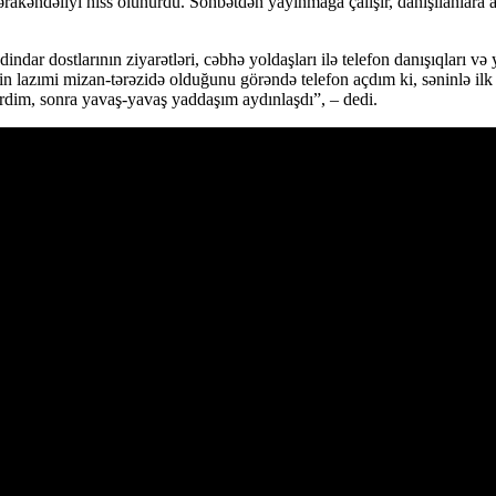
akəndəliyi hiss olunurdu. Söhbətdən yayınmağa çalışır, danışı­lanlara al
 dindar dostlarının ziyarətləri, cəbhə yoldaşları ilə telefon danışıqla
in lazımi mizan-tərəzidə olduğunu görəndə telefon açdım ki, səninlə i
irdim, sonra yavaş-yavaş yaddaşım aydınlaşdı”, – dedi.