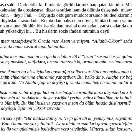
aşa saldı. Dərk etdik ki, filmlərdə gördüklərimiz həqiqətən kinodur.
əlmələri ilə qoşalaşırsa, digər tərəfdən həm də ölümlə üzləşmək, müəy
əkdir, – deyir Fail, – Döyüşdə olduğum müddət ərzində bu dediklərimlə h
 döyüşlər sırasındadır. Rembodan bəhs edən döyüş filmləri bunun yanın
ın altına tökülür, biz isə olanlara məhəl qoymadan, zərrə qədər də qorx
uh yüksəkliyi ki… Bu hisslərin sözlə ifadəsi mümkün deyil.
 30 metr məsafədəydik. Orada mən Azan vermişəm. “Allahü-Əkbər” sədal
lərində buna cəsarət tapa bilmirdilər.
haribəsində mənim ən güclü silahım 28 il “azan” səsinə həsrət qalmış
 yaşayış məskəni, dağ-dərə, orman olmayıb ki, orada mənim səsimdə a
xur. Amma bu hissi içindən qovmağın yolları var. Hücum başlayanda ö
nim ehkamlarıma ehtiramla yanaşıblar. Bu, bəlkə dinə, Allaha sıx bağl
ə girirəm. Və Allahı çağırıb döyüşə girəndə mənə heç nə olmur, onlar 
üncəmizə bir duyğu hakim kəsilmişdi: torpaqlarımızı düşməndən xilas
deməsin ki, öhdələrinə düşən vəzifəni yerinə yetirə bilmədilər, öz baba
etirə bilmişik. Bu kimi hislərlə yaşayan insan da ölüm haqda düşünər
, döyüşçü üçün ən yüksək zirvədir”.
ah saxlayıb: “
Bir hadisə danışım. Neçə gün idi ki, yeməyimiz, suyumu
Bunu hamımız yaxşı bilirdik. Az aralıda erməniləri qovub çıxartdığılmız
 içi ilə var gücümüzlə bəllədiyim yerə yüyürdük. Mineral sular, konserv