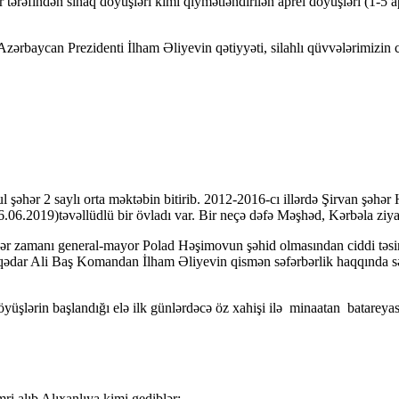
tərəfindən sınaq döyüşləri kimi qiymətləndirilən aprel döyüşləri (1-5 a
rbaycan Prezidenti İlham Əliyevin qətiy­yəti, silahlı qüvvələrimizin c
şəhər 2 saylı orta məktəbin bitirib. 2012-2016-cı illərdə Şirvan şəhər 
16.06.2019)təvəllüdlü bir övladı var. Bir neçə dəfə Məşhəd, Kərbəla ziy
lər zamanı general-mayor Polad Həşimovun şəhid olmasın­dan ciddi təsi
laqədar Ali Baş Komandan İlham Əliyevin qismən səfərbərlik haqqında s
 döyüşlərin başlandığı elə ilk günlərdəcə öz xahişi ilə minaatan batare
 alıb Alıxanlıya kimi gediblər;