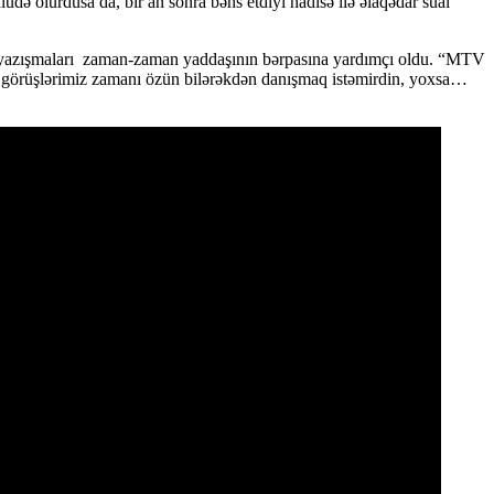
udə olurdusa da, bir an sonra bəhs etdiyi hadisə ilə əlaqədar sual
rı və yazışmaları zaman-zaman yaddaşının bərpasına yardımçı oldu. “MTV
lk görüşlərimiz zamanı özün bilərəkdən danışmaq istəmirdin, yoxsa…