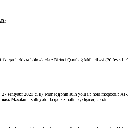
AR:
i iki qanlı dövrə bölmək olar: Birinci Qarabağ Müharibəsi (20 fevral 
–
27 sentyabr 2020-ci il). Münaqişənin sülh yolu ilə həlli məqsədilə AT
ması. Məsələnin sülh yolu ilə qansız həllinə çalışmaq cəhdi.