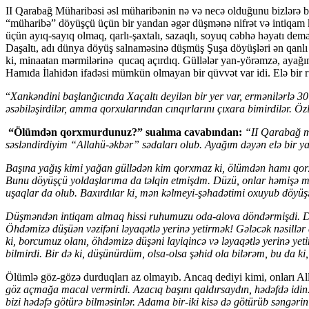
II Qarabağ Müharibəsi əsl müharibənin nə və necə olduğunu bizlərə b
“müharibə” döyüşçü üçün bir yandan əgər düşmənə nifrət və intiqam k
üçün ayıq-sayıq olmaq, qarlı-şaxtalı, sazaqlı, soyuq cəbhə həyatı dem
Daşaltı, adı dünya döyüş salnaməsinə düşmüş Şuşa döyüşləri ən qanlı
ki, minaatan mərmilərinə qucaq açırdıq. Güllələr yan-yörəmzə, ayağımız
Hamıda İlahidən ifadəsi mümkün olmayan bir qüvvət var idi. Elə bir r
“
Xankəndini başlanğıcında Xaçaltı deyilən bir yer var, ermənilərlə
əsəbiləşirdilər, amma qorxularından cınqırlarını çıxara bimirdilər. Öz
“Ölümdən qorxmurdunuz?” sualıma cavabından:
“II Qarabağ mü
səsləndirdiyim “Allahü-əkbər” sədaları olub. Ayağım dəyən elə bir
Başına yağış kimi yağan güllədən kim qorxmaz ki, ölümdən hamı qor
Bunu döyüşçü yoldaşlarıma da təlqin etmişdm. Düzü, onlar həmişə mə
uşaqlar da olub. Baxırdılar ki, mən kəlmeyi-şəhadətimi oxuyub döyüş
Düşməndən intiqam almaq hissi ruhumuzu oda-alova döndərmişdi. Düş
Öhdəmizə düşüən vəzifəni ləyaqətlə yerinə yetirmək! Gələcək nəsillər 
ki, borcumuz olanı, öhdəmizə düşəni layiqincə və ləyaqətlə yerinə y
bilmirdi. Bir də ki, düşünürdüm, olsa-olsa şəhid ola bilərəm, bu da ki
Ölümlə göz-gözə durduqları az olmayıb. Ancaq dediyi kimi, onları All
göz açmağa macal vermirdi. Azacıq başını qaldırsaydın, hədəfdə idin. 
bizi hədəfə götürə bilməsinlər. Adama bir-iki kisə də götürüb səngərin