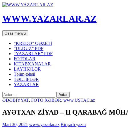
WWW.YAZARLAR.AZ
Axtar
Mühtəviyyata
Əsas menyu
keç
“KREDO” QƏZETİ
“ULDUZ” PDF
“YAZARLAR” PDF
FOTOLAR
KİTABXANALAR
LAYİHƏLƏR
Təlim-təhsil
TƏLTİFLƏR
YAZARLAR
Axtarış:
ƏDƏBİYYAT
,
FOTO XƏBƏR
,
www.USTAC.az
AYƏTXAN ZİYAD – II QARABAĞ MÜH
Mart 30, 2021
www.yazarlar.az
Bir şərh yazın