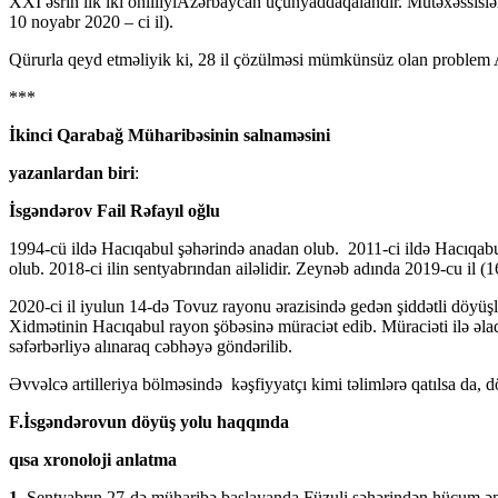
XXI əsrin ilk iki onilliyiAzərbaycan üçünyaddaqalandır. Mütəxəssislər 
10 noyabr 2020 – ci il).
Qürurla qeyd etməliyik ki, 28 il çözülməsi mümkünsüz olan problem Azə
***
İkinci Qarabağ Müharibəsinin
salnaməsini
yazanlardan biri
:
İsgəndərov Fail Rəfayıl oğlu
1994-cü ildə Hacıqabul şəhərində anadan olub. 2011-ci ildə Hacıqabul 
olub. 2018-ci ilin sentyabrından ailəlidir. Zeynəb adında 2019-cu il (
2020-ci il iyulun 14-də Tovuz rayonu ərazisində gedən şiddətli döyüş
Xidmətinin Hacıqabul rayon şöbəsinə müraciət edib. Müraciəti ilə ə
səfərbərliyə alınaraq cəbhəyə göndərilib.
Əvvəlcə artilleriya bölməsində kəşfiyyatçı kimi təlimlərə qatılsa da,
F.İsgəndərovun döyüş yolu haqqında
qısa xronoloji anlatma
1.
Sentyabrın 27-də müharibə başlayanda Füzuli şəhərindən hücum əmri