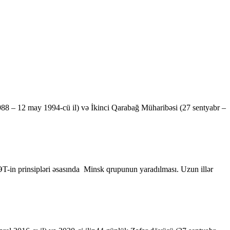
1988 – 12 may 1994-cü il) və İkinci Qarabağ Müharibəsi (27 sentyabr –
ƏT-in prinsipləri əsasın­da Minsk qrupunun yaradılması. Uzun illər