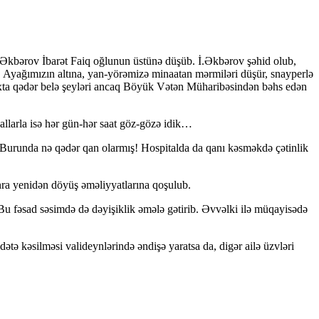
n Əkbərov İbarət Faiq oğlunun üstünə düşüb. İ.Əkbərov şəhid olub,
. Ayağımızın altına, yan-yörəmizə minaatan mərmiləri düşür, snayperlə
axta qədər belə şeyləri ancaq Böyük Vətən Müharibəsindən bəhs edən
llarla isə hər gün-hər saat göz-gözə idik…
 Burunda nə qədər qan olarmış! Hospitalda da qanı kəsməkdə çətinlik
nra yenidən döyüş əməliyyatlarına qoşulub.
u fəsad səsimdə də dəyişiklik əmələ gətirib. Əvvəlki ilə müqayisədə
ətə kəsilməsi valideynlərində əndişə yaratsa da, digər ailə üzvləri