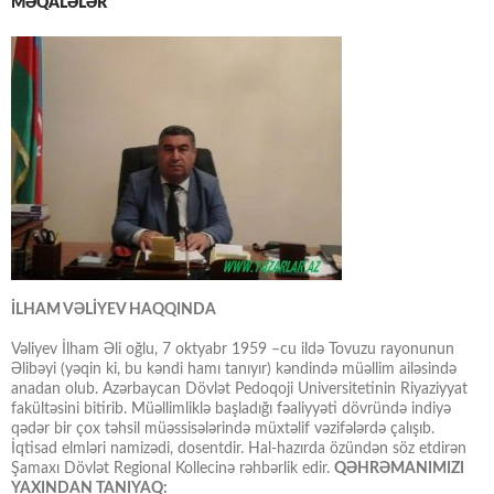
MƏQALƏLƏR
İLHAM VƏLİYEV HAQQINDA
Vəliyev İlham Əli oğlu, 7 oktyabr 1959 –cu ildə Tovuzu rayonunun
Əlibəyi (yəqin ki, bu kəndi hamı tanıyır) kəndində müəllim ailəsində
anadan olub. Azərbaycan Dövlət Pedoqoji Universitetinin Riyaziyyat
fakültəsini bitirib. Müəllimliklə başladığı fəaliyyəti dövründə indiyə
qədər bir çox təhsil müəssisələrində müxtəlif vəzifələrdə çalışıb.
İqtisad elmləri namizədi, dosentdir. Hal-hazırda özündən söz etdirən
Şamaxı Dövlət Regional Kollecinə rəhbərlik edir.
QƏHRƏMANIMIZI
YAXINDAN TANIYAQ: