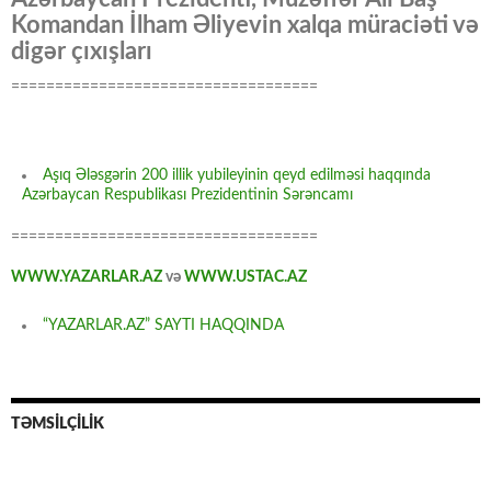
Komandan İlham Əliyevin xalqa müraciəti və
digər çıxışları
===================================
Aşıq Ələsgərin 200 illik yubileyinin qeyd edilməsi haqqında
Azərbaycan Respublikası Prezidentinin Sərəncamı
===================================
WWW.YAZARLAR.AZ
və
WWW.USTAC.AZ
“YAZARLAR.AZ” SAYTI HAQQINDA
TƏMSİLÇİLİK