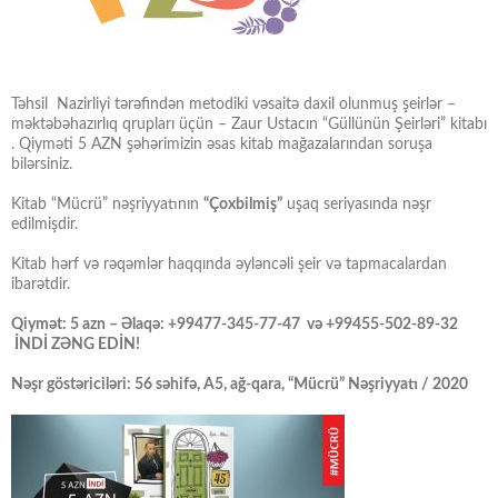
Təhsil Nazirliyi tərəfindən metodiki vəsaitə daxil olunmuş şeirlər –
məktəbəhazırlıq qrupları üçün – Zaur Ustacın “Güllünün Şeirləri” kitabı
. Qiyməti 5 AZN şəhərimizin əsas kitab mağazalarından soruşa
bilərsiniz.
Kitab “Mücrü” nəşriyyatının
“Çoxbilmiş”
uşaq seriyasında nəşr
edilmişdir.
Kitab hərf və rəqəmlər haqqında əyləncəli şeir və tapmacalardan
ibarətdir.
Qiymət: 5 azn – Əlaqə: +99477-345-77-47 və +99455-502-89-32
İNDİ ZƏNG EDİN!
Nəşr göstəriciləri: 56 səhifə, A5, ağ-qara, “Mücrü” Nəşriyyatı / 2020