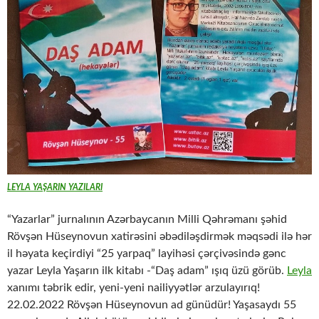
LEYLA YAŞARIN YAZILARI
“Yazarlar” jurnalının Azərbaycanın Milli Qəhrəmanı şəhid
Rövşən Hüseynovun xatirəsini əbədiləşdirmək məqsədi ilə hər
il həyata keçirdiyi “25 yarpaq” layihəsi çərçivəsində gənc
yazar Leyla Yaşarın ilk kitabı -“Daş adam” ışıq üzü görüb.
Leyla
xanımı təbrik edir, yeni-yeni nailiyyətlər arzulayırıq!
22.02.2022 Rövşən Hüseynovun ad günüdür! Yaşasaydı 55