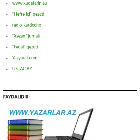
www.xudaferin.eu
“Həftə içi” qəzeti
radio-kardeche
“Xəzan” jurnalı
“Fədai” qəzeti
Yazyarat.com
USTAC.AZ
FAYDALIDIR :