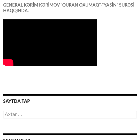
GENERAL KƏRİM KƏRİMOV “QURAN OXUMAQ”-“YASİN” SURƏSİ
HAQQINDA:
SAYTDA TAP
Axtarış: