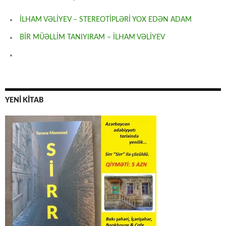
İLHAM VƏLİYEV – STEREOTİPLƏRİ YOX EDƏN ADAM
BİR MÜƏLLİM TANIYIRAM – İLHAM VƏLİYEV
YENİ KİTAB