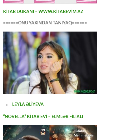
KİTAB DÜKANI – WWW.KİTABEVİM.AZ
======ONU YAXINDAN TANIYAQ======
LEYLA ƏLİYEVA
“NOVELLA” KİTAB EVİ – ELMLƏR FİLİALI