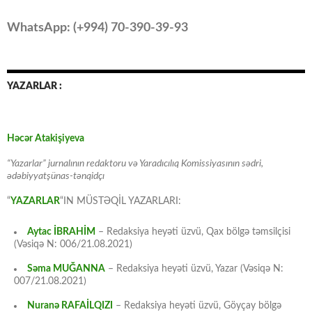
WhatsApp: (
+994
) 70-390-39-93
YAZARLAR :
Həcər Atakişiyeva
“Yazarlar” jurnalının redaktoru və Yaradıcılıq Komissiyasının sədri,
ədəbiyyatşünas-tənqidçı
“
YAZARLAR
“IN MÜSTƏQİL YAZARLARI:
Aytac İBRAHİM
– Redaksiya heyəti üzvü, Qax bölgə təmsilçisi
(Vəsiqə N: 006/21.08.2021)
Səma MUĞANNA
– Redaksiya heyəti üzvü, Yazar (Vəsiqə N:
007/21.08.2021)
Nuranə RAFAİLQIZI
– Redaksiya heyəti üzvü, Göyçay bölgə