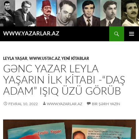
Axtar
WWW.YAZARLAR.AZ
MÜHTƏVIYYATA
ƏSAS
KEÇ
MENYU
LEYLA YAŞAR
,
WWW.USTAC.AZ
,
YENİ KİTABLAR
GƏNC YAZAR LEYLA
YAŞARIN ILK KITABI -“DAŞ
ADAM” IŞIQ ÜZÜ GÖRÜB
FEVRAL 10, 2022
WWW.YAZARLAR.AZ
BIR ŞƏRH YAZIN