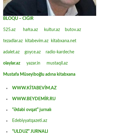
BLOQU – CIĞIR
525.az
hafta.az
kultur.az
butov.az
tezadlar.az
kitabevim.az
kitabxana.net
adalet.az
goyce.az
radio-kardeche
olaylar.az
yazar.in
mustaqil.az
Mustafa Müseyiboğlu adına kitabxana
WWW.KİTABEVİM.AZ
WWW.BEYDEMİR.RU
“Ədəbi ovqat” jurnalı
Edebiyyatqazeti.az
“ULDUZ” JURNALI