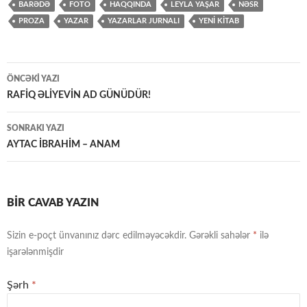
BARƏDƏ
FOTO
HAQQINDA
LEYLA YAŞAR
NƏSR
PROZA
YAZAR
YAZARLAR JURNALI
YENİ KİTAB
Yazılar
ÖNCƏKI YAZI
üzrə
RAFİQ ƏLİYEVİN AD GÜNÜDÜR!
naviqasiya
SONRAKI YAZI
AYTAC İBRAHİM – ANAM
BIR CAVAB YAZIN
Sizin e-poçt ünvanınız dərc edilməyəcəkdir.
Gərəkli sahələr
*
ilə
işarələnmişdir
Şərh
*