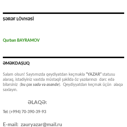
ŞƏRƏF LÖVHƏSİ
Qurban BAYRAMOV
ƏMƏKDAŞLIQ
Salam olsun! Saytımızda qeydiyatdan keçməklə
“YAZAR”
statusu
alaraq, istədiyiniz vaxtda müstəqil şəkildə öz yazılarınızı dərc edə
bilərsiniz
(
bu çox sadə və asandır
).
Qeydiyyatdan keçmək üçün əlaqə
saxlayın.
ƏLAQƏ:
Tel: (+994) 70-390-39-93
E-mail: zauryazar@mail.ru