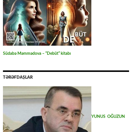
Südabə Məmmədova – “Debüt” kitabı
TƏRƏFDAŞLAR
YUNUS OĞUZUN