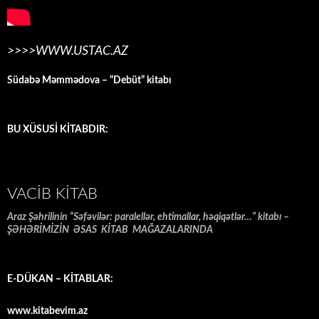
>>>>WWW.USTAC.AZ
Südabə Məmmədova – “Debüt” kitabı
BU XÜSUSİ KİTABDIR:
VACIB KITAB
Araz Şəhrilinin “Səfəvilər: paralellər, ehtimallar, həqiqətlər…” kitabı –
ŞƏHƏRİMİZİN ƏSAS KİTAB MAĞAZALARINDA
E-DÜKAN – KİTABLAR:
www.kitabevim.az