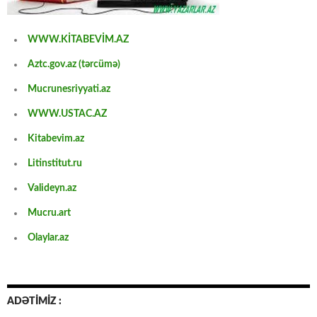
WWW.KİTABEVİM.AZ
Aztc.gov.az (tərcümə)
Mucrunesriyyati.az
WWW.USTAC.AZ
Kitabevim.az
Litinstitut.ru
Valideyn.az
Mucru.art
Olaylar.az
ADƏTİMİZ :