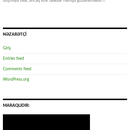
düşməyə bilər, ancaq etik tələblər həmişə gözlənilməlidir!!!
NƏZARƏTÇİ
Giriş
Entries feed
Comments feed
WordPress.org
MARAQLIDIR: