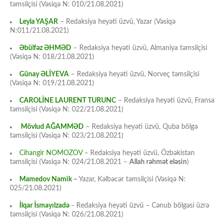
təmsilçisi (Vəsiqə N: 010/21.08.2021)
Leyla YAŞAR
– Redaksiya heyəti üzvü, Yazar (Vəsiqə
N:011/21.08.2021)
Əbülfəz ƏHMƏD
– Redaksiya heyəti üzvü, Almaniya təmsilçisi
(Vəsiqə N: 018/21.08.2021)
Günay ƏLİYEVA
– Redaksiya heyəti üzvü, Norveç təmsilçisi
(Vəsiqə N: 019/21.08.2021)
CAROLİNE LAURENT TURUNC
– Redaksiya heyəti üzvü, Fransa
təmsilçisi (Vəsiqə N: 022/21.08.2021)
Mövlud AĞAMMƏD
– Redaksiya heyəti üzvü, Quba bölgə
təmsilçisi (Vəsiqə N: 023/21.08.2021)
Cihangir NOMOZOV
– Redaksiya heyəti üzvü, Özbəkistan
təmsilçisi (Vəsiqə N: 024/21.08.2021 –
Allah rəhmət eləsin
)
Mamedov Namik
–
Yazar, Kəlbəcər təmsilçisi (Vəsiqə N:
025/21.08.2021)
İlqar İsmayılzadə
–
Redaksiya heyəti üzvü – Cənub bölgəsi üzrə
təmsilçisi (Vəsiqə N: 026/21.08.2021)