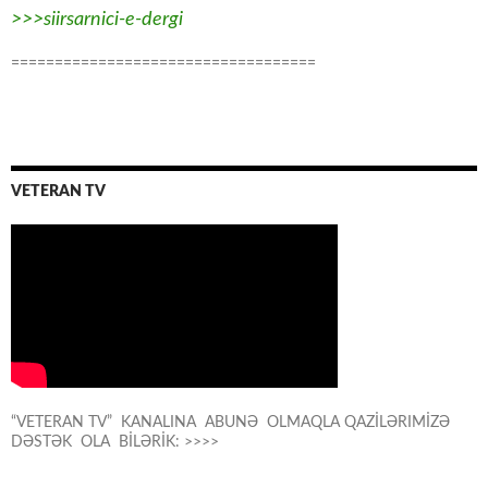
>>>siirsarnici-e-dergi
===================================
VETERAN TV
“VETERAN TV” KANALINA ABUNƏ OLMAQLA QAZİLƏRIMİZƏ
DƏSTƏK OLA BİLƏRİK: >>>>