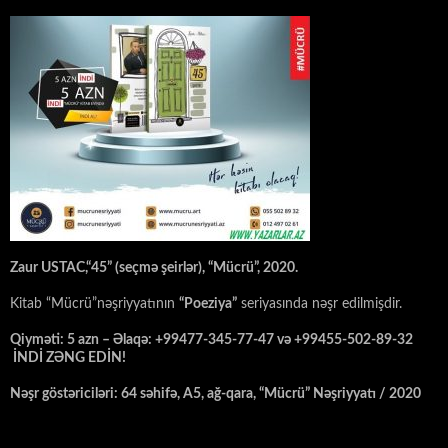
Zaur USTAC,“45” (seçmə şeirlər), “Mücrü”, 2020.
Kitab “Mücrü”nəşriyyatının
“Poeziya”
seriyasında nəşr edilmişdir.
Qiyməti: 5 azn – Əlaqə: +99477-345-77-47 və +99455-502-89-32
İNDİ ZƏNG EDİN!
Nəşr göstəriciləri: 64 səhifə, A5, ağ-qara, “Mücrü” Nəşriyyatı / 2020