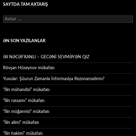
SAYTDA TAM AXTARIŞ
Axtarış:
ƏN SON YAZILANLAR
Əli NƏCƏFXANLI – GECƏNİ SEVMƏYƏN QIZ
Rövşən Hüseynov mükafatı
Yuxular: Şüurun Zamanla İnformasiya Rezonansıdırmı?
“İlin mühəndisi” mükafatı
“İlin rəssamı” mükafatı
“İlin müğənnisi” mükafatı
“İlin alimi” mükafatı
“İlin həkimi” mükafatı