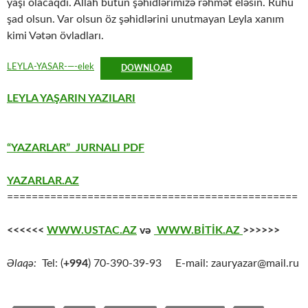
yaşı olacaqdı. Allah bütün şəhidlərimizə rəhmət eləsin. Ruhu
şad olsun. Var olsun öz şəhidlərini unutmayan Leyla xanım
kimi Vətən övladları.
LEYLA-YASAR-—-elek
DOWNLOAD
LEYLA YAŞARIN YAZILARI
“YAZARLAR” JURNALI PDF
YAZARLAR.AZ
===============================================
<<<<<<
WWW.USTAC.AZ
və
WWW.BİTİK.AZ
>>>>>>
Əlaqə:
Tel: (
+994
) 70-390-39-93 E-mail: zauryazar@mail.ru