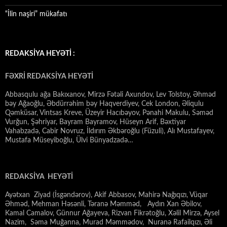
“İlin naşiri” mükafatı
REDAKSİYA HEYƏTİ :
FƏXRİ REDAKSİYA HEYƏTİ
Abbasqulu ağa Bakıxanov, Mirzə Fətəli Axundov, Lev Tolstoy, Əhməd
bəy Ağaoğlu, Əbdürrəhim bəy Haqverdiyev, Cek London, Əliqulu
Qəmküsar, Vintsas Kreve, Üzeyir Hacıbəyov, Pənahi Makulu, Səməd
Vurğun, Şəhriyar, Bayram Bayramov, Hüseyn Arif, Bəxtiyar
Vahabzadə, Cabir Novruz, İldırım Əkbəroğlu (Füzuli), Alı Mustafayev,
Mustafa Müseyiboğlu, Ülvi Bünyadzadə…
REDAKSİYA HEYƏTİ
Ayətxan Ziyad (İsgəndərov), Akif Abbasov, Mahirə Nağıqızı, Vüqar
Əhməd, Mehman Həsənli, Təranə Məmməd, Aydın Xan Əbilov,
Kamal Camalov, Günnur Ağayeva, Rizvan Fikrətoğlu, Xəlil Mirzə, Aysel
Nazim, Səma Muğanna, Murad Məmmədov, Nuranə Rafailqızı, Əli