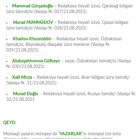
Məmməd Gürşadoğlu
–
Redaksiya heyəti üzvü, Qarabağ bölgəsi
üzrə təmsilçisi (Vəsiqə N: 027/21.08.2021)
Murad MƏMMƏDOV
–
Redaksiya heyəti üzvü, Qazax bölgəsi
üzrə təmsilçisi (Vəsiqə N: 028/21.08.2021)
Khaitov Khusniddin
– Redaksiya heyəti üzvü, Özbəkistan
təmsilçisi, Beynəlxalq Əlaqələr üzrə menecer (Vəsiqə N:
029/21.08.2021)
Abduqahhorova Gülhayo
– yazar, Özbəkistan təmsilçisi (Vəsiqə
N: 030/21.08.2021)
Xəlil Mirzə
– Redaksiya heyəti üzvü, Aran bölgəsi üzrə təmsilçi
(Vəsiqə N: 31/21.08.2021)
Murad Eloğlu
– Redaksiya heyəti üzvü, Rusiya təmsilçi (Vəsiqə N:
32/21.08.2021
QEYD:
Müstəqil yazarın mövqeyi ilə “
YAZARLAR
“ın mövqeyi üst-üstə