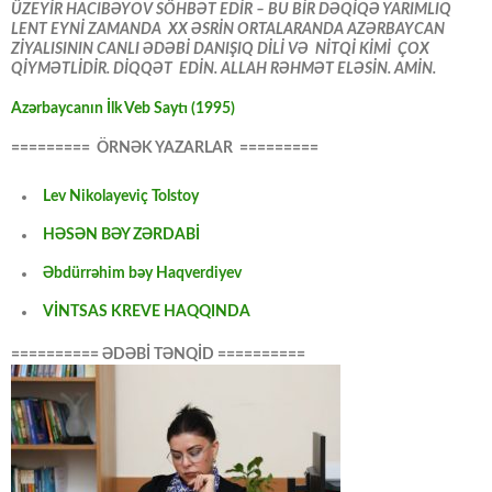
ÜZEYİR HACIBƏYOV SÖHBƏT EDİR – BU BİR DƏQİQƏ YARIMLIQ
LENT EYNİ ZAMANDA XX ƏSRİN ORTALARANDA AZƏRBAYCAN
ZİYALISININ CANLI ƏDƏBİ DANIŞIQ DİLİ VƏ NİTQİ KİMİ ÇOX
QİYMƏTLİDİR. DİQQƏT EDİN. ALLAH RƏHMƏT ELƏSİN. AMİN.
Azərbaycanın İlk Veb Saytı (1995)
========= ÖRNƏK YAZARLAR =========
Lev Nikolayeviç Tolstoy
HƏSƏN BƏY ZƏRDABİ
Əbdürrəhim bəy Haqverdiyev
VİNTSAS KREVE HAQQINDA
========== ƏDƏBİ TƏNQİD ==========