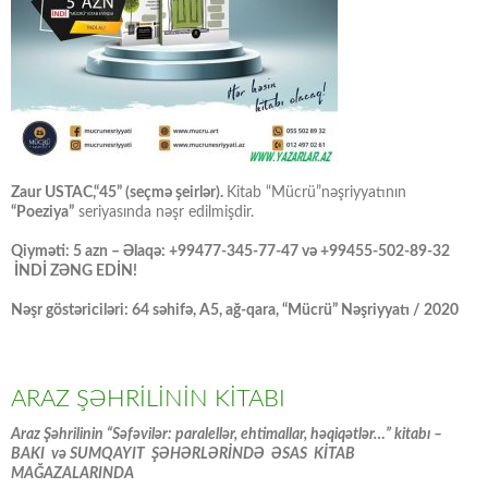
Zaur USTAC,“45” (seçmə şeirlər).
Kitab “Mücrü”nəşriyyatının
“Poeziya”
seriyasında nəşr edilmişdir.
Qiyməti: 5 azn – Əlaqə: +99477-345-77-47 və +99455-502-89-32
İNDİ ZƏNG EDİN!
Nəşr göstəriciləri: 64 səhifə, A5, ağ-qara, “Mücrü” Nəşriyyatı / 2020
ARAZ ŞƏHRİLİNİN KİTABI
Araz Şəhrilinin “Səfəvilər: paralellər, ehtimallar, həqiqətlər…” kitabı –
BAKI və SUMQAYIT ŞƏHƏRLƏRİNDƏ ƏSAS KİTAB
MAĞAZALARINDA