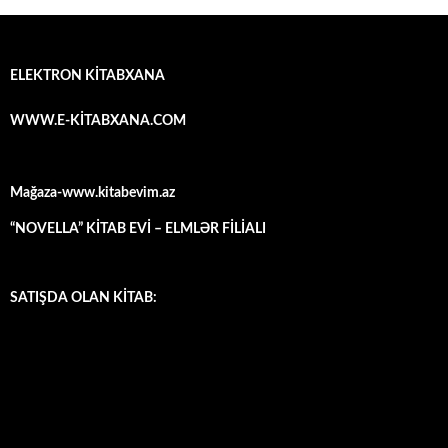
ELEKTRON KİTABXANA
WWW.E-KİTABXANA.COM
Mağaza-www.kitabevim.az
“NOVELLA” KİTAB EVİ – ELMLƏR FİLİALI
SATIŞDA OLAN KİTAB: