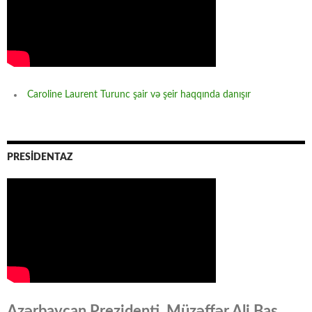
Caroline Laurent Turunc şair və şeir haqqında danışır
PRESİDENTAZ
Azərbaycan Prezidenti, Müzəffər Ali Baş