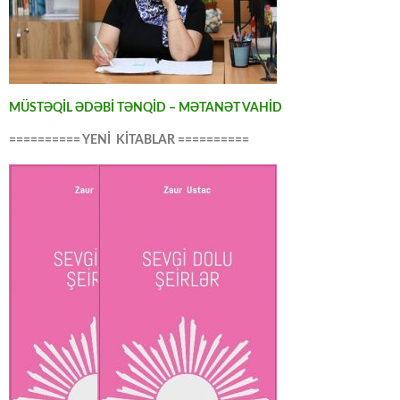
MÜSTƏQİL ƏDƏBİ TƏNQİD – MƏTANƏT VAHİD
========== YENİ KİTABLAR ==========