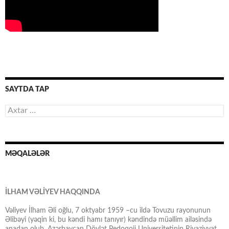
SAYTDA TAP
Axtarış:
MƏQALƏLƏR
İLHAM VƏLİYEV HAQQINDA
Vəliyev İlham Əli oğlu, 7 oktyabr 1959 –cu ildə Tovuzu rayonunun
Əlibəyi (yəqin ki, bu kəndi hamı tanıyır) kəndində müəllim ailəsində