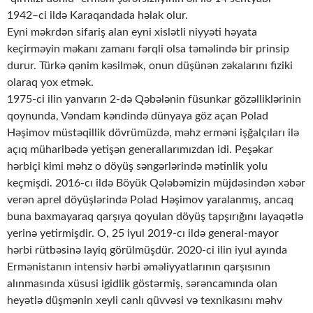
1942–ci ildə Karaqandada həlak olur.
Eyni məkrdən sifariş alan eyni xislətli niyyəti həyata
keçirməyin məkanı zamanı fərqli olsa təməlində bir prinsip
durur. Türkə qənim kəsilmək, onun düşünən zəkalarını fiziki
olaraq yox etmək.
1975-ci ilin yanvarın 2-də Qəbələnin füsunkar gözəlliklərinin
qoynunda, Vəndam kəndində dünyaya göz açan Polad
Həşimov müstəqillik dövrümüzdə, məhz erməni işğalçıları ilə
açıq müharibədə yetişən generallarımızdan idi. Peşəkar
hərbiçi kimi məhz o döyüş səngərlərində mətinlik yolu
keçmişdi. 2016-cı ildə Böyük Qələbəmizin müjdəsindən xəbər
verən aprel döyüşlərində Polad Həşimov yaralanmış, ancaq
buna baxmayaraq qarşıya qoyulan döyüş tapşırığını layaqətlə
yerinə yetirmişdir. O, 25 iyul 2019-cı ildə general-mayor
hərbi rütbəsinə layiq görülmüşdür. 2020-ci ilin iyul ayında
Ermənistanın intensiv hərbi əməliyyatlarının qarşısının
alınmasında xüsusi igidlik göstərmiş, sərəncamında olan
heyətlə düşmənin xeyli canlı qüvvəsi və texnikasını məhv