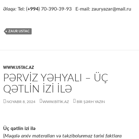
Əlaqə:
Tel: (
+994
) 70-390-39-93 E-mail: zauryazar@mail.ru
ZAUR USTAC
WWW.USTAC.AZ
PƏRVIZ YƏHYALI – ÜÇ
QƏTLIN IZI ILƏ
NOYABR 8, 2024
WWW.BITIK.AZ
BIR ŞƏRH YAZIN
Üç qətlin izi ilə
(
Məqalə arxiv materalları və təkzibolunmaz tarixi faktlara