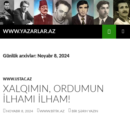
Axtar
WWW.YAZARLAR.AZ
MÜHTƏVIYYATA
ƏSAS
KEÇ
MENYU
Günlük arxivlər: Noyabr 8, 2024
WWW.USTAC.AZ
XALQIMIN, ORDUMUN
İLHAMI İLHAM!
NOYABR 8, 2024
WWW.BITIK.AZ
BIR ŞƏRH YAZIN