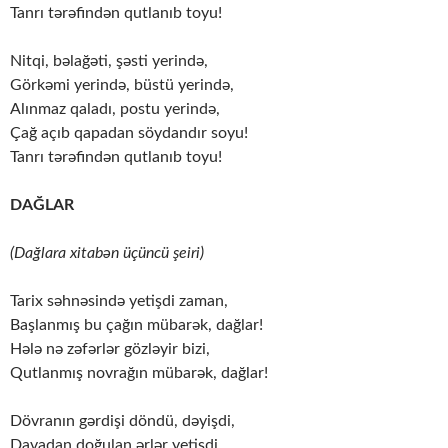
Tanrı tərəfindən qutlanıb toyu!
Nitqi, bəlağəti, şəsti yerində,
Görkəmi yerində, büstü yerində,
Alınmaz qaladı, postu yerində,
Çağ açıb qapadan söydandır soyu!
Tanrı tərəfindən qutlanıb toyu!
DAĞLAR
(Dağlara xitabən üçüncü şeiri)
Tarix səhnəsində yetişdi zaman,
Başlanmış bu çağın mübarək, dağlar!
Hələ nə zəfərlər gözləyir bizi,
Qutlanmış novrağın mübarək, dağlar!
Dövranın gərdişi döndü, dəyişdi,
Davadan doğulan ərlər yetişdi,