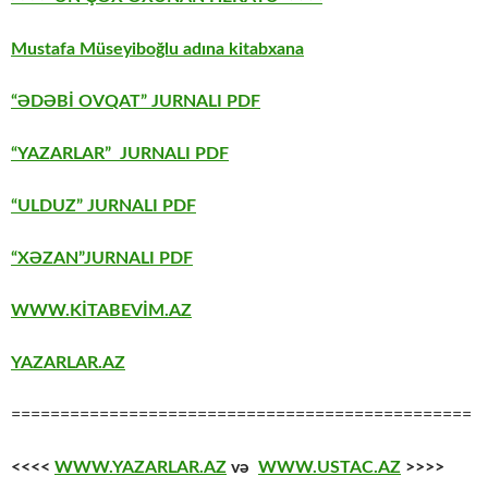
Mustafa Müseyiboğlu adına kitabxana
“ƏDƏBİ OVQAT” JURNALI PDF
“YAZARLAR” JURNALI PDF
“ULDUZ” JURNALI PDF
“XƏZAN”JURNALI PDF
WWW.KİTABEVİM.AZ
YAZARLAR.AZ
===============================================
<<<<
WWW.YAZARLAR.AZ
və
WWW.USTAC.AZ
>>>>