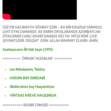
ÜZEYİR HACIBƏYOV SÖHBƏT EDİR – BU BİR DƏQİQƏ YARIMLIQ
LENT EYNİ ZAMANDA XX ƏSRİN ORTALARANDA AZƏRBAYCAN
ZİYALISININ CANLI ƏDƏBİ DANIŞIQ DİLİ VƏ NİTQİ KİMİ ÇOX
QİYMƏTLİDİR. DİQQƏT EDİN. ALLAH RƏHMƏT ELƏSİN. AMİN.
Azərbaycanın İlk Veb Saytı (1995)
========= ÖRNƏK YAZARLAR =========
Lev Nikolayeviç Tolstoy
HƏSƏN BƏY ZƏRDABİ
Əbdürrəhim bəy Haqverdiyev
VİNTSAS KREVE HAQQINDA
========== ƏDƏBİ TƏNQİD ==========