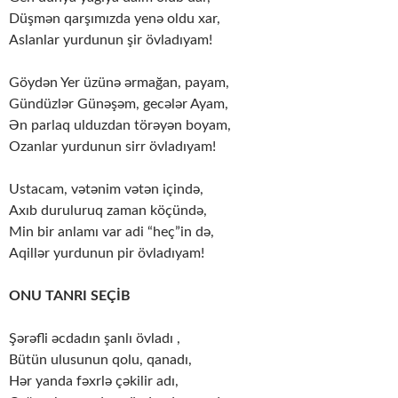
Düşmən qarşımızda yenə oldu xar,
Aslanlar yurdunun şir övladıyam!
Göydən Yer üzünə ərmağan, payam,
Gündüzlər Günəşəm, gecələr Ayam,
Ən parlaq ulduzdan törəyən boyam,
Ozanlar yurdunun sirr övladıyam!
Ustacam, vətənim vətən içində,
Axıb duruluruq zaman köçündə,
Min bir anlamı var adi “heç”in də,
Aqillər yurdunun pir övladıyam!
ONU TANRI SEÇİB
Şərəfli əcdadın şanlı övladı ,
Bütün ulusunun qolu, qanadı,
Hər yanda fəxrlə çəkilir adı,