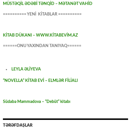
MÜSTƏQİL ƏDƏBİ TƏNQİD – MƏTANƏT VAHİD
========== YENİ KİTABLAR ==========
KİTAB DÜKANI – WWW.KİTABEVİM.AZ
======ONU YAXINDAN TANIYAQ======
LEYLA ƏLİYEVA
“NOVELLA” KİTAB EVİ – ELMLƏR FİLİALI
Südabə Məmmədova – “Debüt” kitabı
TƏRƏFDAŞLAR