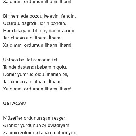
Xalqımın, ordumun ilhamı İlham!
Bir həmlədə pozdu kələyin, fəndin,
Uçurdu, dağıtdı illərin bəndin,
Hər dəfə yanıltdı düşmənin zəndin,
Tarixindən aldı ilhamı İlham!
Xalqımın, ordumun ilhamı İlham!
Ustaca bəllidi zamanın feli,
Taixdə dastandı babamın qolu,
Dəmir yumruq oldu İlhamın əli,
Tarixindən aldı ilhamı İlham!
Xalqımın, ordumun ilhamı İlham!
USTACAM
Müzəffər ordunun şanlı əsgəri,
Ərənlər yurdunun ər övladıyam!
Zalımın zülmünə təhəmmülüm yox,