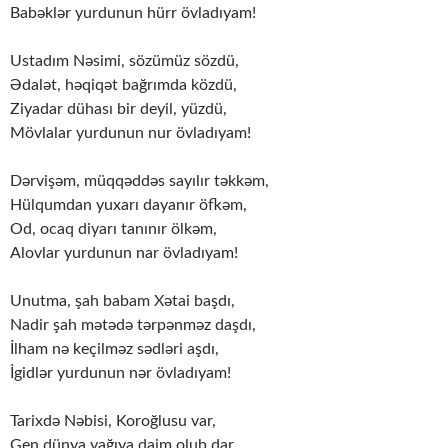
Babəklər yurdunun hürr övladıyam!
Ustadım Nəsimi, sözümüz sözdü,
Ədalət, həqiqət bağrımda közdü,
Ziyadar dühası bir deyil, yüzdü,
Mövlalar yurdunun nur övladıyam!
Dərvişəm, müqqəddəs sayılır təkkəm,
Hülqumdan yuxarı dayanır öfkəm,
Od, ocaq diyarı tanınır ölkəm,
Alovlar yurdunun nar övladıyam!
Unutma, şah babam Xətai başdı,
Nadir şah mətədə tərpənməz daşdı,
İlham nə keçilməz sədləri aşdı,
İgidlər yurdunun nər övladıyam!
Tarixdə Nəbisi, Koroğlusu var,
Gen dünya yağıya daim olub dar,