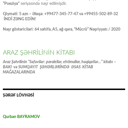
“Poeziya”
seriyasında nəşr edilmişdir.
Qiyməti: 5 azn – Əlaqə: +99477-345-77-47 və +99455-502-89-32
İNDİ ZƏNG EDİN!
Nəşr göstəriciləri: 64 səhifə, A5, ağ-qara, “Mücrü” Nəşriyyatı / 2020
ARAZ ŞƏHRİLİNİN KİTABI
Araz Şəhrilinin “Səfəvilər: paralellər, ehtimallar, həqiqətlər…” kitabı –
BAKI və SUMQAYIT ŞƏHƏRLƏRİNDƏ ƏSAS KİTAB
MAĞAZALARINDA
ŞƏRƏF LÖVHƏSİ
Qurban BAYRAMOV