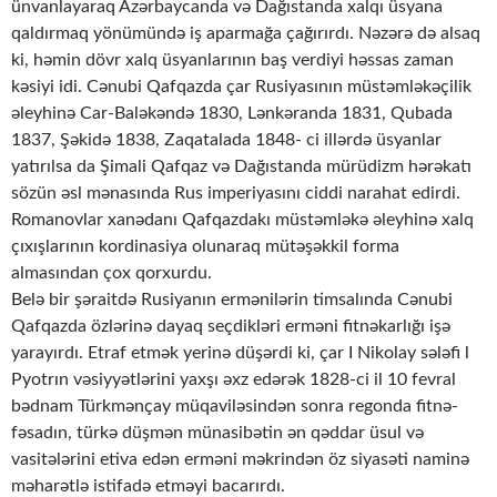
ünvanlayaraq Azərbaycanda və Dağıstanda xalqı üsyana
qaldırmaq yönümündə iş aparmağa çağırırdı. Nəzərə də alsaq
ki, həmin dövr xalq üsyanlarının baş verdiyi həssas zaman
kəsiyi idi. Cənubi Qafqazda çar Rusiyasının müstəmləkəçilik
əleyhinə Car-Baləkəndə 1830, Lənkəranda 1831, Qubada
1837, Şəkidə 1838, Zaqatalada 1848- ci illərdə üsyanlar
yatırılsa da Şimali Qafqaz və Dağıstanda mürüdizm hərəkatı
sözün əsl mənasında Rus imperiyasını ciddi narahat edirdi.
Romanovlar xanədanı Qafqazdakı müstəmləkə əleyhinə xalq
çıxışlarının kordinasiya olunaraq mütəşəkkil forma
almasından çox qorxurdu.
Belə bir şəraitdə Rusiyanın ermənilərin timsalında Cənubi
Qafqazda özlərinə dayaq seçdikləri erməni fitnəkarlığı işə
yarayırdı. Etraf etmək yerinə düşərdi ki, çar I Nikolay sələfi l
Pyotrın vəsiyyətlərini yaxşı əxz edərək 1828-ci il 10 fevral
bədnam Türkmənçay müqaviləsindən sonra regonda fitnə-
fəsadın, türkə düşmən münasibətin ən qəddar üsul və
vasitələrini etiva edən erməni məkrindən öz siyasəti naminə
məharətlə istifadə etməyi bacarırdı.