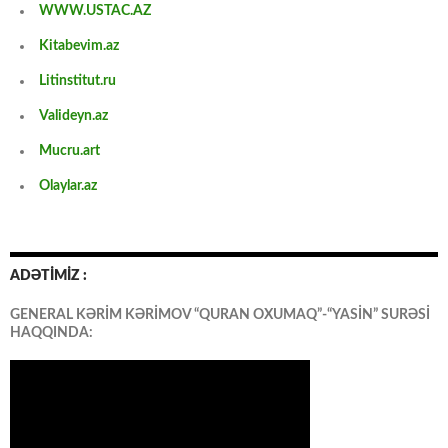
WWW.USTAC.AZ
Kitabevim.az
Litinstitut.ru
Valideyn.az
Mucru.art
Olaylar.az
ADƏTİMİZ :
GENERAL KƏRİM KƏRİMOV “QURAN OXUMAQ”-“YASİN” SURƏSİ
HAQQINDA: