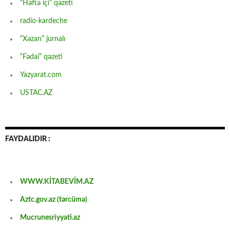
“Həftə içi” qəzeti
radio-kardeche
“Xəzan” jurnalı
“Fədai” qəzeti
Yazyarat.com
USTAC.AZ
FAYDALIDIR :
WWW.KİTABEVİM.AZ
Aztc.gov.az (tərcümə)
Mucrunesriyyati.az