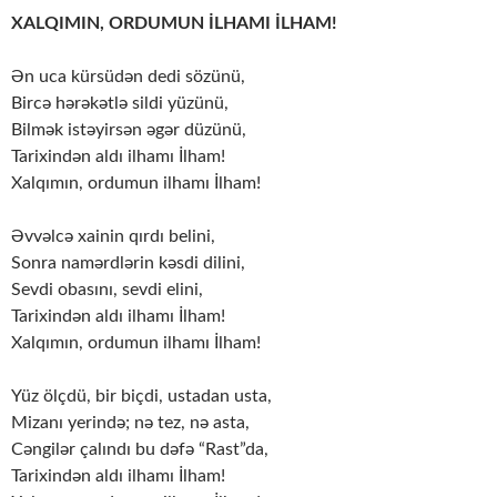
XALQIMIN, ORDUMUN İLHAMI İLHAM!
Ən uca kürsüdən dedi sözünü,
Bircə hərəkətlə sildi yüzünü,
Bilmək istəyirsən əgər düzünü,
Tarixindən aldı ilhamı İlham!
Xalqımın, ordumun ilhamı İlham!
Əvvəlcə xainin qırdı belini,
Sonra namərdlərin kəsdi dilini,
Sevdi obasını, sevdi elini,
Tarixindən aldı ilhamı İlham!
Xalqımın, ordumun ilhamı İlham!
Yüz ölçdü, bir biçdi, ustadan usta,
Mizanı yerində; nə tez, nə asta,
Cəngilər çalındı bu dəfə “Rast”da,
Tarixindən aldı ilhamı İlham!