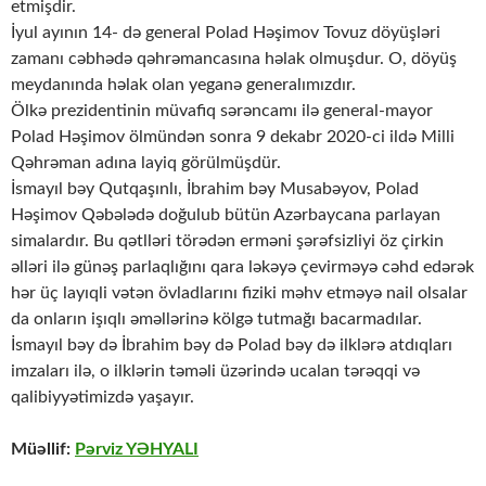
etmişdir.
İyul ayının 14- də general Polad Həşimov Tovuz döyüşləri
zamanı cəbhədə qəhrəmancasına həlak olmuşdur. O, döyüş
meydanında həlak olan yeganə generalımızdır.
Ölkə prezidentinin müvafiq sərəncamı ilə general-mayor
Polad Həşimov ölmündən sonra 9 dekabr 2020-ci ildə Milli
Qəhrəman adına layiq görülmüşdür.
İsmayıl bəy Qutqaşınlı, İbrahim bəy Musabəyov, Polad
Həşimov Qəbələdə doğulub bütün Azərbaycana parlayan
simalardır. Bu qətlləri törədən erməni şərəfsizliyi öz çirkin
əlləri ilə günəş parlaqlığını qara ləkəyə çevirməyə cəhd edərək
hər üç layıqli vətən övladlarını fiziki məhv etməyə nail olsalar
da onların işıqlı əməllərinə kölgə tutmağı bacarmadılar.
İsmayıl bəy də İbrahim bəy də Polad bəy də ilklərə atdıqları
imzaları ilə, o ilklərin təməli üzərində ucalan tərəqqi və
qalibiyyətimizdə yaşayır.
Müəllif:
Pərviz YƏHYALI