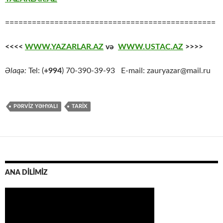
===============================================
<<<<
WWW.YAZARLAR.AZ
və
WWW.USTAC.AZ
>>>>
Əlaqə:
Tel: (
+994
) 70-390-39-93 E-mail: zauryazar@mail.ru
PƏRVIZ YƏHYALI
TARİX
ANA DİLİMİZ