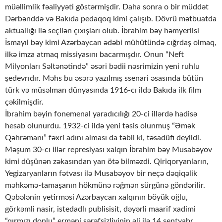
müəllimlik fəaliyyəti göstərmişdir. Daha sonra o bir müddət
Dərbənddə və Bakıda pedaqoq kimi çalışıb. Dövrü mətbuatda
aktuallığı ilə seçilən çıxışları olub. İbrahim bəy həmyerlisi
İsmayıl bəy kimi Azərbaycan ədəbi mühütündə cığrdaş olmaq,
ilkə imza atmaq missiyasını bacarmışdır. Onun “Neft
Milyonları Səltənətində” əsəri bədii nəsrimizin yeni ruhlu
şedevrıdır. Məhs bu əsərə yazılmış ssenari əsasında bütün
türk və müsəlman dünyasında 1916-cı ildə Bakıda ilk film
çəkilmişdir.
İbrahim bəyin fonemenal yaradıcılığı 20-ci illərdə hadisə
hesab olunurdu. 1932-ci ildə yeni təsis olunmuş “Əmək
Qəhrəmanı” fəxri adını alması da təbii ki, təsadüfi deyildi.
Məşum 30-cı illər represiyası xalqın İbrahim bəy Musabəyov
kimi düşünən zəkasından yan ötə bilməzdi. Qiriqoryanların,
Yegizaryanların fətvası ilə Musabəyov bir neçə dəqiqəlik
məhkəmə-tamaşanın hökmünə rəğmən sürgünə göndərilir.
Qəbələnin yetirməsi Azərbaycan xalqının böyük oğlu,
görkəmli nasir, istedadlı publisisit, dəyərli maarif xadimi
“qırmızı donlu” erməni şərəfsizliyinin əli ilə 14 sentyabr