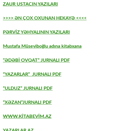
ZAUR USTACIN YAZILARI
>>>> ƏN ÇOX OXUNAN HEKAYƏ <<<<
PƏRVİZ YƏHYALININ YAZILARI
Mustafa Müseyiboğlu adına kitabxana
“ƏDƏBİ OVQAT” JURNALI PDF
“YAZARLAR” JURNALI PDF
“ULDUZ” JURNALI PDF
“XƏZAN”JURNALI PDF
WWW.KİTABEVİM.AZ
YAZARLAR.AZ