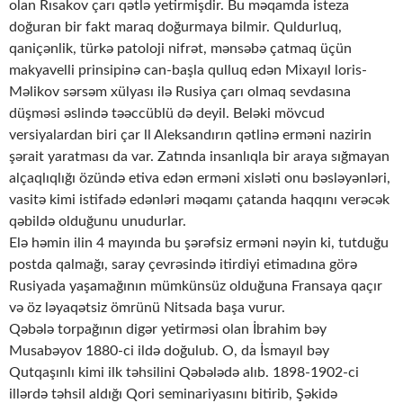
olan Rısakov çarı qətlə yetirmişdir. Bu məqamda isteza
doğuran bir fakt maraq doğurmaya bilmir. Quldurluq,
qaniçənlik, türkə patoloji nifrət, mənsəbə çatmaq üçün
makyavelli prinsipinə can-başla qulluq edən Mixayıl loris-
Məlikov sərsəm xülyası ilə Rusiya çarı olmaq sevdasına
düşməsi əslində təəccüblü də deyil. Beləki mövcud
versiyalardan biri çar ll Aleksandırın qətlinə erməni nazirin
şərait yaratması da var. Zatında insanlıqla bir araya sığmayan
alçaqlıqlığı özündə etiva edən erməni xisləti onu bəsləyənləri,
vasitə kimi istifadə edənləri məqamı çatanda haqqını verəcək
qəbildə olduğunu unudurlar.
Elə həmin ilin 4 mayında bu şərəfsiz erməni nəyin ki, tutduğu
postda qalmağı, saray çevrəsində itirdiyi etimadına görə
Rusiyada yaşamağının mümkünsüz olduğuna Fransaya qaçır
və öz ləyaqətsiz ömrünü Nitsada başa vurur.
Qəbələ torpağının digər yetirməsi olan İbrahim bəy
Musabəyov 1880-ci ildə doğulub. O, da İsmayıl bəy
Qutqaşınlı kimi ilk təhsilini Qəbələdə alıb. 1898-1902-ci
illərdə təhsil aldığı Qori seminariyasını bitirib, Şəkidə