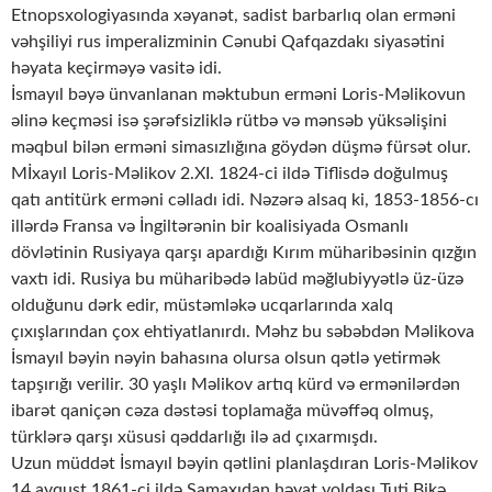
Etnopsxologiyasında xəyanət, sadist barbarlıq olan erməni
vəhşiliyi rus imperalizminin Cənubi Qafqazdakı siyasətini
həyata keçirməyə vasitə idi.
İsmayıl bəyə ünvanlanan məktubun erməni Loris-Məlikovun
əlinə keçməsi isə şərəfsizliklə rütbə və mənsəb yüksəlişini
məqbul bilən erməni simasızlığına göydən düşmə fürsət olur.
Mİxayıl Loris-Məlikov 2.XI. 1824-ci ildə Tiflisdə doğulmuş
qatı antitürk erməni cəlladı idi. Nəzərə alsaq ki, 1853-1856-cı
illərdə Fransa və İngiltərənin bir koalisiyada Osmanlı
dövlətinin Rusiyaya qarşı apardığı Kırım müharibəsinin qızğın
vaxtı idi. Rusiya bu müharibədə labüd məğlubiyyətlə üz-üzə
olduğunu dərk edir, müstəmləkə ucqarlarında xalq
çıxışlarından çox ehtiyatlanırdı. Məhz bu səbəbdən Məlikova
İsmayıl bəyin nəyin bahasına olursa olsun qətlə yetirmək
tapşırığı verilir. 30 yaşlı Məlikov artıq kürd və ermənilərdən
ibarət qaniçən cəza dəstəsi toplamağa müvəffəq olmuş,
türklərə qarşı xüsusi qəddarlığı ilə ad çıxarmışdı.
Uzun müddət İsmayıl bəyin qətlini planlaşdıran Loris-Məlikov
14 avqust 1861-ci ildə Şamaxıdan həyat yoldaşı Tuti Bikə