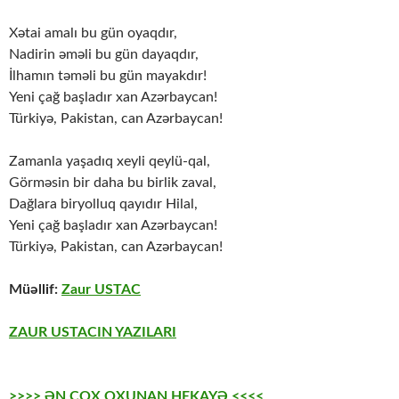
Xətai amalı bu gün oyaqdır,
Nadirin əməli bu gün dayaqdır,
İlhamın təməli bu gün mayakdır!
Yeni çağ başladır xan Azərbaycan!
Türkiyə, Pakistan, can Azərbaycan!
Zamanla yaşadıq xeyli qeylü-qal,
Görməsin bir daha bu birlik zaval,
Dağlara biryolluq qayıdır Hilal,
Yeni çağ başladır xan Azərbaycan!
Türkiyə, Pakistan, can Azərbaycan!
Müəllif:
Zaur USTAC
ZAUR USTACIN YAZILARI
>>>> ƏN ÇOX OXUNAN HEKAYƏ <<<<