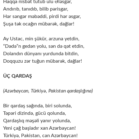
Haqqa nisbət tutub ulu Ələsgər,
Andırıb, tanıdıb, bilib pərisgar,
Hər səngər məbəddi, pirdi hər əsgər,
Şuşa tək ocağın mübarək, dağlar!
Ay Ustac, min şükür, arzuna yetdin,
“Dədə”n gedən yolu, sən də qət etdin,
Dolandın dünyanı yurdunda bitdin,
Doqquzu zər tuğun mübarək, dağlar!
ÜÇ QARDAŞ
(Azərbaycan, Türkiyə, Pakistan qardaşlığına)
Bir qardaş sağında, biri solunda,
Təpəri dizində, gücü qolunda,
Qardaşlıq məşəli yanır yolunda,
Yeni çağ başladır xan Azərbaycan!
Türkiyə, Pakistan, can Azərbaycan!