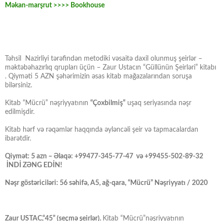
Məkan-marşrut >>>> Bookhouse
Təhsil Nazirliyi tərəfindən metodiki vəsaitə daxil olunmuş şeirlər –
məktəbəhazırlıq qrupları üçün – Zaur Ustacın “Güllünün Şeirləri” kitabı
. Qiyməti 5 AZN şəhərimizin əsas kitab mağazalarından soruşa
bilərsiniz.
Kitab “Mücrü” nəşriyyatının
“Çoxbilmiş”
uşaq seriyasında nəşr
edilmişdir.
Kitab hərf və rəqəmlər haqqında əyləncəli şeir və tapmacalardan
ibarətdir.
Qiymət: 5 azn – Əlaqə: +99477-345-77-47 və +99455-502-89-32
İNDİ ZƏNG EDİN!
Nəşr göstəriciləri: 56 səhifə, A5, ağ-qara, “Mücrü” Nəşriyyatı / 2020
Zaur USTAC,“45” (seçmə şeirlər).
Kitab “Mücrü”nəşriyyatının