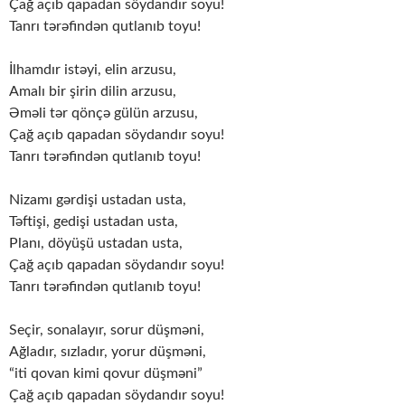
Çağ açıb qapadan söydandır soyu!
Tanrı tərəfindən qutlanıb toyu!
İlhamdır istəyi, elin arzusu,
Amalı bir şirin dilin arzusu,
Əməli tər qönçə gülün arzusu,
Çağ açıb qapadan söydandır soyu!
Tanrı tərəfindən qutlanıb toyu!
Nizamı gərdişi ustadan usta,
Təftişi, gedişi ustadan usta,
Planı, döyüşü ustadan usta,
Çağ açıb qapadan söydandır soyu!
Tanrı tərəfindən qutlanıb toyu!
Seçir, sonalayır, sorur düşməni,
Ağladır, sızladır, yorur düşməni,
“iti qovan kimi qovur düşməni”
Çağ açıb qapadan söydandır soyu!