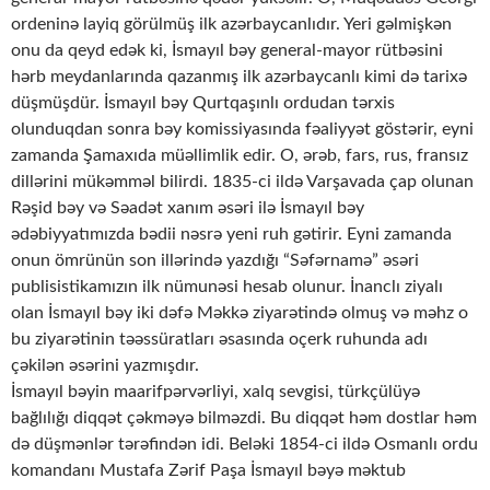
ordeninə layiq görülmüş ilk azərbaycanlıdır. Yeri gəlmişkən
onu da qeyd edək ki, İsmayıl bəy general-mayor rütbəsini
hərb meydanlarında qazanmış ilk azərbaycanlı kimi də tarixə
düşmüşdür. İsmayıl bəy Qurtqaşınlı ordudan tərxis
olunduqdan sonra bəy komissiyasında fəaliyyət göstərir, eyni
zamanda Şamaxıda müəllimlik edir. O, ərəb, fars, rus, fransız
dillərini mükəmməl bilirdi. 1835-ci ildə Varşavada çap olunan
Rəşid bəy və Səadət xanım əsəri ilə İsmayıl bəy
ədəbiyyatımızda bədii nəsrə yeni ruh gətirir. Eyni zamanda
onun ömrünün son illərində yazdığı “Səfərnamə” əsəri
publisistikamızın ilk nümunəsi hesab olunur. İnanclı ziyalı
olan İsmayıl bəy iki dəfə Məkkə ziyarətində olmuş və məhz o
bu ziyarətinin təəssüratları əsasında oçerk ruhunda adı
çəkilən əsərini yazmışdır.
İsmayıl bəyin maarifpərvərliyi, xalq sevgisi, türkçülüyə
bağlılığı diqqət çəkməyə bilməzdi. Bu diqqət həm dostlar həm
də düşmənlər tərəfindən idi. Beləki 1854-ci ildə Osmanlı ordu
komandanı Mustafa Zərif Paşa İsmayıl bəyə məktub