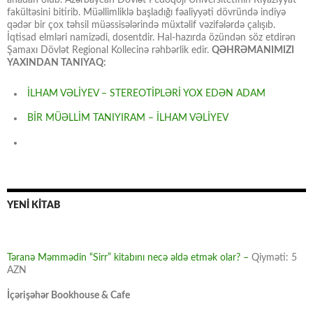
anadan olub. Azərbaycan Dövlət Pedoqoji Universitetinin Riyaziyyat
fakültəsini bitirib. Müəllimliklə başladığı fəaliyyəti dövründə indiyə
qədər bir çox təhsil müəssisələrində müxtəlif vəzifələrdə çalışıb.
İqtisad elmləri namizədi, dosentdir. Hal-hazırda özündən söz etdirən
Şamaxı Dövlət Regional Kollecinə rəhbərlik edir.
QƏHRƏMANIMIZI
YAXINDAN TANIYAQ:
İLHAM VƏLİYEV – STEREOTİPLƏRİ YOX EDƏN ADAM
BİR MÜƏLLİM TANIYIRAM – İLHAM VƏLİYEV
YENİ KİTAB
Təranə Məmmədin “Sirr” kitabını necə əldə etmək olar? –
Qiyməti: 5
AZN
İçərişəhər Bookhouse & Cafe