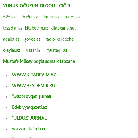
YUNUS OĞUZUN BLOQU – CIĞIR
525.az
hafta.az
kultur.az
butov.az
tezadlar.az
kitabevim.az
kitabxana.net
adalet.az
goyce.az
radio-kardeche
olaylar.az
yazar.in
mustaqil.az
Mustafa Müseyiboğlu adına kitabxana
WWW.KİTABEVİM.AZ
WWW.BEYDEMİR.RU
“Ədəbi ovqat” jurnalı
Edebiyyatqazeti.az
“ULDUZ” JURNALI
www.xudaferin.eu