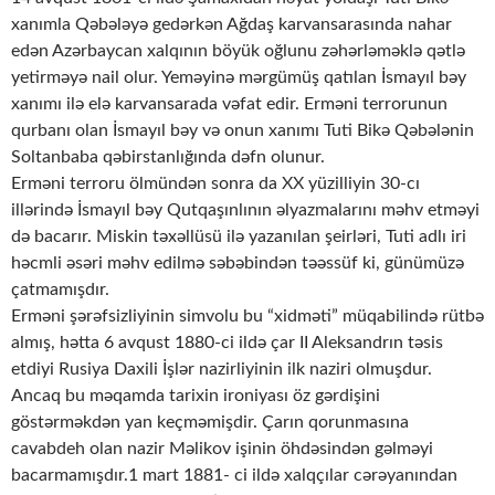
xanımla Qəbələyə gedərkən Ağdaş karvansarasında nahar
edən Azərbaycan xalqının böyük oğlunu zəhərləməklə qətlə
yetirməyə nail olur. Yeməyinə mərgümüş qatılan İsmayıl bəy
xanımı ilə elə karvansarada vəfat edir. Erməni terrorunun
qurbanı olan İsmayıl bəy və onun xanımı Tuti Bikə Qəbələnin
Soltanbaba qəbirstanlığında dəfn olunur.
Erməni terroru ölmündən sonra da XX yüzilliyin 30-cı
illərində İsmayıl bəy Qutqaşınlının əlyazmalarını məhv etməyi
də bacarır. Miskin təxəllüsü ilə yazanılan şeirləri, Tuti adlı iri
həcmli əsəri məhv edilmə səbəbindən təəssüf ki, günümüzə
çatmamışdır.
Erməni şərəfsizliyinin simvolu bu “xidməti” müqabilində rütbə
almış, hətta 6 avqust 1880-ci ildə çar II Aleksandrın təsis
etdiyi Rusiya Daxili İşlər nazirliyinin ilk naziri olmuşdur.
Ancaq bu məqamda tarixin ironiyası öz gərdişini
göstərməkdən yan keçməmişdir. Çarın qorunmasına
cavabdeh olan nazir Məlikov işinin öhdəsindən gəlməyi
bacarmamışdır.1 mart 1881- ci ildə xalqçılar cərəyanından