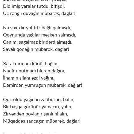
Didilmiş yaralar tutdu, bitişdi,
Üç rəngli duvağın mübarək, dağlar!
Nə vaxtdır yol-iriz bağlı qalmışdı,
Qoynunda yağılar məskən salmışdı,
Canımı sağalmaz bir dərd almışdı,
Sayalı qonağın mübarək, dağlar!
Xətai qırmadı könül bağını,
Nadir unutmadı hicran dağını,
İlhamın silahı əzdi yağını,
Dəmirdən yumruğun mübarək, dağlar!
Qurtuldu yağıdan zənburun, balın,
Bir başqa görünür yamacın, yalın,
Zirvəndən boylanır şanlı hilalın,
Müqəddəs sancağın mübarək, dağlar!