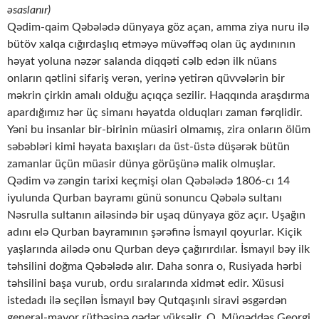
əsaslanır)
Qədim-qaim Qəbələdə dünyaya göz açan, amma ziya nuru ilə
bütöv xalqa cığırdaşlıq etməyə müvəffəq olan üç aydınının
həyat yoluna nəzər salanda diqqəti cəlb edən ilk nüans
onların qətlini sifariş verən, yerinə yetirən qüvvələrin bir
məkrin çirkin amalı olduğu açıqça sezilir. Haqqında araşdırma
apardığımız hər üç simanı həyatda olduqları zaman fərqlidir.
Yəni bu insanlar bir-birinin müasiri olmamış, zira onların ölüm
səbəbləri kimi həyata baxışları da üst-üstə düşərək bütün
zamanlar üçün müasir dünya görüşünə malik olmuşlar.
Qədim və zəngin tarixi keçmişi olan Qəbələdə 1806-cı 14
iyulunda Qurban bayramı günü sonuncu Qəbələ sultanı
Nəsrulla sultanın ailəsində bir uşaq dünyaya göz açır. Uşağın
adını elə Qurban bayramının şərəfinə İsmayıl qoyurlar. Kiçik
yaşlarında ailədə onu Qurban deyə çağırırdılar. İsmayıl bəy ilk
təhsilini doğma Qəbələdə alır. Daha sonra o, Rusiyada hərbi
təhsilini başa vurub, ordu sıralarında xidmət edir. Xüsusi
istedadı ilə seçilən İsmayıl bəy Qutqaşınlı siravi əsgərdən
general-mayor rütbəsinə qədər yüksəlir. O, Müqəddəs Georgi