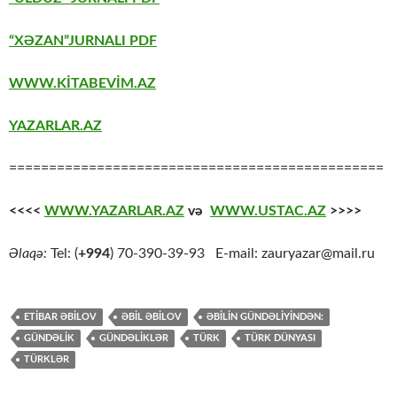
“XƏZAN”JURNALI PDF
WWW.KİTABEVİM.AZ
YAZARLAR.AZ
===============================================
<<<<
WWW.YAZARLAR.AZ
və
WWW.USTAC.AZ
>>>>
Əlaqə:
Tel: (
+994
) 70-390-39-93 E-mail: zauryazar@mail.ru
ETIBAR ƏBILOV
ƏBIL ƏBİLOV
ƏBILIN GÜNDƏLIYINDƏN:
GÜNDƏLIK
GÜNDƏLIKLƏR
TÜRK
TÜRK DÜNYASI
TÜRKLƏR