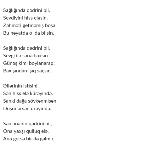
Sağlığında qədrini bil,
Sevdiyini hiss eləsin.
Zəhməti getməmiş boşa,
Bu həyatda o ,da bilsin.
Sağlığında qədrini bil,
Sevgi ilə sənə baxsın.
Günəş kimi boylanaraq,
Baxışından işıq saçsın.
Əllərinin istisini,
Sən hiss elə kürəyində.
Sanki dağa söykənmisən,
Düşünərsən ürəyində.
Sən ananın qədrini bil,
Ona yaxşı qulluq elə.
Ana getsə bir də gəlmir,