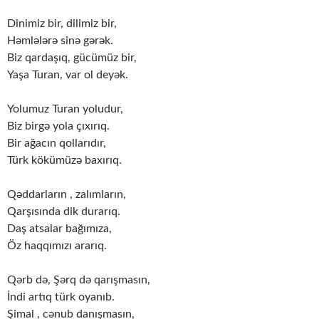
Dinimiz bir, dilimiz bir,
Həmlələrə sinə gərək.
Biz qardaşıq, gücümüz bir,
Yaşa Turan, var ol deyək.
Yolumuz Turan yoludur,
Biz birgə yola çıxırıq.
Bir ağacın qollarıdır,
Türk kökümüzə baxırıq.
Qəddarların , zalımların,
Qarşısında dik durarıq.
Daş atsalar bağımıza,
Öz haqqımızı ararıq.
Qərb də, Şərq də qarışmasın,
İndi artıq türk oyanıb.
Şimal , cənub danışmasın,