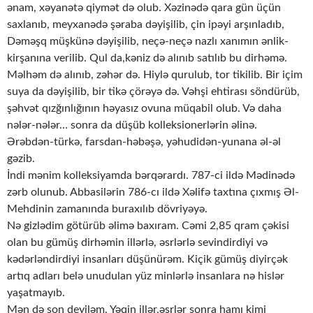
ənam, xəyanətə qiymət də olub. Xəzinədə qara gün üçün
saxlanıb, meyxanədə şəraba dəyişilib, çin ipəyi arşınladıb,
Dəməşq müşkünə dəyişilib, neçə-neçə nazlı xanımın ənlik-
kirşanına verilib. Qul da,kəniz də alınıb satılıb bu dirhəmə.
Məlhəm də alınıb, zəhər də. Hiylə qurulub, tor tikilib. Bir içim
suya da dəyişilib, bir tikə çörəyə də. Vəhşi ehtirası söndürüb,
şəhvət qızğınlığının həyasız ovuna müqabil olub. Və daha
nələr-nələr… sonra da düşüb kolleksionerlərin əlinə.
Ərəbdən-türkə, farsdan-həbəşə, yəhudidən-yunana əl-əl
gəzib.
İndi mənim kolleksiyamda bərqərardı. 787-ci ildə Mədinədə
zərb olunub. Abbasilərin 786-cı ildə Xəlifə taxtına çıxmış Əl-
Mehdinin zamanında buraxılıb dövriyəyə.
Nə gizlədim götürüb əlimə baxıram. Cəmi 2,85 qram çəkisi
olan bu gümüş dirhəmin illərlə, əsrlərlə sevindirdiyi və
kədərləndirdiyi insanları düşünürəm. Kiçik gümüş diyirçək
artıq adları belə unudulan yüz minlərlə insanlara nə hislər
yaşatmayıb.
Mən də son deyiləm. Yəqin illər,əsrlər sonra hamı kimi