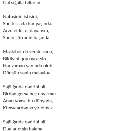
Gəl sığalla tellərini.
Nəfəsinin istisini,
Sən hiss elə hər yaşında.
Arzu et ki, o ,dayansın,
Sənin süfrənin başında.
Məsləhət də versin sənə,
Bildiyini qoy öyrətsin.
Hər zaman yanında olub,
Dönsün sənin mələyinə.
Sağlığında qədrini bil,
Birdən getsə heç qayıtmaz.
Anan yoxsa bu dünyada,
Kimsələrdən xeyir olmaz.
Sağlığında qədrini bil,
Dualar etsin balana.