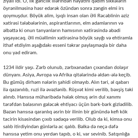
ziyalı idi. O, ilk gənclik illərindən həyatını qədim sikkələrin
öyrənilməsinə həsr edərək özündən sonra zəngin elmi irs
qoymuşdur. Böyük alim, işıqlı insan olan Əli Rəcəblinin əziz
xatirəsi tələbələrinin, aspirantlarının, elm adamlarının və
əlbəttə ki onun tanyanların hamısının xatirəsində əbədi
yaşayacaq. Əli müəllimin xatirəsinə böyük sayğı və ehtiramla
ithaf etdiyim aşağıdakı esseni təkrar paylaşmaqla bir daha
onu yad edirəm.
1234 ildir yaşı. Zərb olunub, zərbxanadan çıxandan dolaşır
dünyanı. Asiya, Avropa və Afrika qitələrində əldən-ələ keçib.
Bu gümüş dirhəm nələrin şahidi olmayıb. Alın təri, əl qabarı
ilə qazanılıb, ruzi ilə əvəzlənib. Rüşvət kimi verilib, bəxşiş təki
alınıb. Hansısa müharibədə həlak olmuş ərin dul xanımı
tərəfdən balasının gələcək ehtiyacı üçün bərk-bərk gizlədilib.
Bəzən hansısa qaranlıq əsrin bir ilinin bir günündə kefi kök
tacirin kisəsindən çıxıb sədəqə verilib. Olub da ki, kimsə onu
salıb itirdiyindən günlərlə ac qalıb. Bəlkə də neçə dəfə
hansısa yetim onu yerdən tapıb, o ki, var sevinib. Satqınlığa