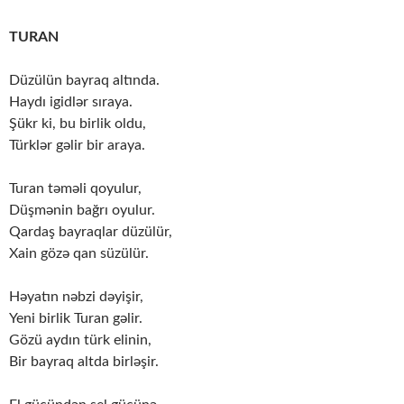
TURAN
Düzülün bayraq altında.
Haydı igidlər sıraya.
Şükr ki, bu birlik oldu,
Türklər gəlir bir araya.
Turan təməli qoyulur,
Düşmənin bağrı oyulur.
Qardaş bayraqlar düzülür,
Xain gözə qan süzülür.
Həyatın nəbzi dəyişir,
Yeni birlik Turan gəlir.
Gözü aydın türk elinin,
Bir bayraq altda birləşir.