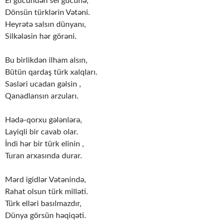
El gücündən sel gücünə,
Dönsün türklərin Vətəni.
Heyrətə salsın dünyanı,
Silkələsin hər görəni.
Bu birlikdən ilham alsın,
Bütün qardaş türk xalqları.
Səsləri ucadan gəlsin ,
Qanadlansın arzuları.
Hədə-qorxu gələnlərə,
Layiqli bir cavab olar.
İndi hər bir türk elinin ,
Turan arxasında durar.
Mərd igidlər Vətənində,
Rahat olsun türk milləti.
Türk elləri basılmazdır,
Dünya görsün həqiqəti.