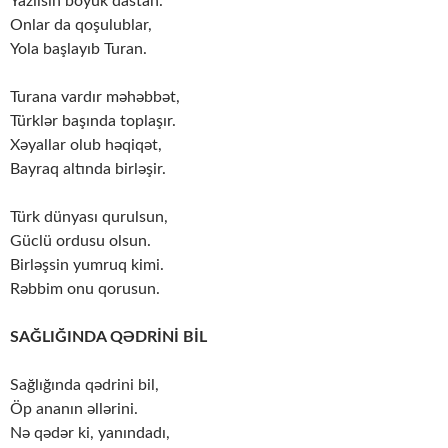
Yazılsın böyük dastan.
Onlar da qoşulublar,
Yola başlayıb Turan.
Turana vardır məhəbbət,
Türklər başında toplaşır.
Xəyallar olub həqiqət,
Bayraq altında birləşir.
Türk dünyası qurulsun,
Güclü ordusu olsun.
Birləşsin yumruq kimi.
Rəbbim onu qorusun.
SAĞLIĞINDA QƏDRİNİ BİL
Sağlığında qədrini bil,
Öp ananın əllərini.
Nə qədər ki, yanındadı,