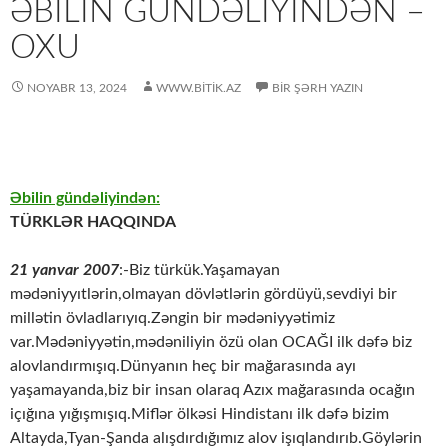
ƏBILIN GÜNDƏLIYINDƏN –
OXU
NOYABR 13, 2024
WWW.BITIK.AZ
BIR ŞƏRH YAZIN
Əbilin gündəliyindən:
TÜRKLƏR HAQQINDA
21 yanvar 2007
:-Biz türkük.Yaşamayan
mədəniyyıtlərin,olmayan dövlətlərin gördüyü,sevdiyi bir
millətin övladlarıyıq.Zəngin bir mədəniyyətimiz
var.Mədəniyyətin,mədəniliyin özü olan OCAĞI ilk dəfə biz
alovlandırmışıq.Dünyanın heç bir mağarasında ayı
yaşamayanda,biz bir insan olaraq Azıx mağarasında ocağın
içığına yığışmışıq.Miflər ölkəsi Hindistanı ilk dəfə bizim
Altayda,Tyan-Şanda alışdırdığımız alov işıqlandırıb.Göylərin