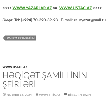
<<<<
WWW.YAZARLAR.AZ
və
WWW.USTAC.AZ
>>>>
Əlaqə:
Tel: (
+994
) 70-390-39-93 E-mail: zauryazar@mail.ru
ƏKRƏM BƏYDƏMIRLI
WWW.USTAC.AZ
HƏQIQƏT ŞAMILLININ
ŞEIRLƏRI
NOYABR 13, 2024
WWW.BITIK.AZ
BIR ŞƏRH YAZIN