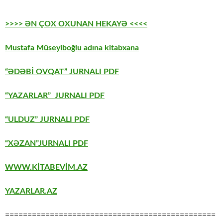
>>>> ƏN ÇOX OXUNAN HEKAYƏ <<<<
Mustafa Müseyiboğlu adına kitabxana
“ƏDƏBİ OVQAT” JURNALI PDF
“YAZARLAR” JURNALI PDF
“ULDUZ” JURNALI PDF
“XƏZAN”JURNALI PDF
WWW.KİTABEVİM.AZ
YAZARLAR.AZ
===============================================