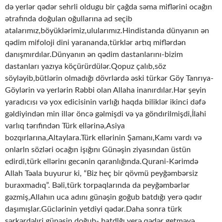
də yerlər qədər sehrli oldugu bir çağda səma miflərini ocağın
ətrafında doğulan oğullarına ad seçib
atalarımız,böyüklərimiz,ulularımız.Hindistanda dünyanın ən
qədim mifoloji dini yarananda,türklər artıq miflərdən
danışmırdılar.Dünyanın ən qədim dastanlarını-bizim
dastanları yazıya köçürürdülər.Qopuz çalıb,söz
söyləyib,bütlərin olmadığı dövrlərdə əski türkər Göy Tanrıya-
Göylərin və yerlərin Rəbbi olan Allaha inanırdılar.Hər şeyin
yaradıcısı və yox edicisinin varlığı haqda biliklər ikinci dəfə
gəldiyindən min illər öncə gəlmişdi və ya göndırilmişdi,İlahi
varlıq tərıfindən Türk ellərinə,Asiya
bozqırlarına,Altaylara.Türk ellərinin Şamanı,Kamı vardı və
onlarln sözləri ocağın işığını Günəşin ziyasından üstün
edirdi,türk ellərinı gecənin qaranlığında.Qurani-Kərimdə
Allah Təala buyurur ki, “Biz heç bir qövmü peyğəmbərsiz
buraxmadıq”. Bəli,türk torpaqlarında da peyğəmbərlər
gəzmiş,Allahın uca adını günəşin goğub batdığı yerə qədır
daşımışlar.Güclərinin yetdiyi qədər.Daha sonra türk
sərkərdəlıri günəşin doğub- batdlğı yerə qədər getməyə