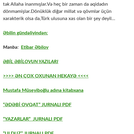
tək Allaha inanmışlar.Və heç bir zaman da əqidədın
dönməmişlər.Dönüklük diğər millət və qövmlər üçün
xarakterik olsa da,Türk ulusuna xas olan bir şey deyil…
Əbilin gündəliyindən:
Mənbə:
Etibar Əbilov
ƏBİL ƏBİLOVUN YAZILARI
>>>> ƏN ÇOX OXUNAN HEKAYƏ <<<<
Mustafa Müseyiboğlu adına kitabxana
“ƏDƏBİ OVQAT” JURNALI PDF
“YAZARLAR” JURNALI PDF
“ULDUZ” JURNALI PDF