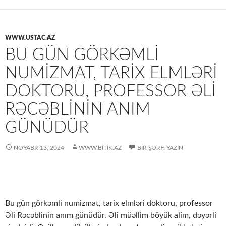
WWW.USTAC.AZ
BU GÜN GÖRKƏMLI
NUMIZMAT, TARIX ELMLƏRI
DOKTORU, PROFESSOR ƏLI
RƏCƏBLININ ANIM
GÜNÜDÜR
NOYABR 13, 2024
WWW.BITIK.AZ
BIR ŞƏRH YAZIN
Bu gün görkəmli numizmat, tarix elmləri doktoru, professor
Əli Rəcəblinin anım günüdür. Əli müəllim böyük alim, dəyərli