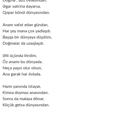
Doğma , əziz övladından.
Əgər xətrinə dəyərsə,
Qopar könül dünyasından.
Anam vəfat edən gündən,
Hər şey mənə çox yadlaşdı.
Başqa bir dünyaya düşdüm,
Doğmalar da uzaqlaşdı.
Əlli üçündə itirdim,
Öz anamı bu dünyada.
Neçə yaşın olur olsun,
Ana gərək hər övlada.
Hamı yanında istəyər,
Kimsə doymaz anasından.
Sonra da mələyə dönər,
Köçüb getsə dünyasından.