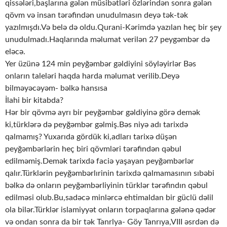
qissələri,başlarına gələn müsibətləri özlərindən sonra gələn
qövm və insan tərəfindən unudulmasın deyə tək-tək
yazılmışdı.Və belə də oldu.Qurani-Kərimdə yazılan heç bir şey
unudulmadı.Haqlarında məlumat verilən 27 peygəmbər də
eləcə.
Yer üzünə 124 min peyğəmbər gəldiyini söyləyirlər Bəs
onların taleləri haqda harda məlumat verilib.Deyə
bilməyəcəyəm- bəlkə hansısa
İlahi bir kitabda?
Hər bir qövmə ayrı bir peyğəmbər gəldiyinə görə demək
ki,türklərə də peyğəmbər gəlmiş.Bəs niyə adı tarixdə
qalmamış? Yuxarıda gördük ki,adları tarixə düşən
peyğəmbərlərin heç biri qövmləri tərəfindən qəbul
edilməmiş.Demək tarixdə faciə yaşayan peyğəmbərlər
qalır.Türklərin peyğəmbərlırinin tarixdə qalmamasının sıbəbi
bəlkə də onların peyğəmbərliyinin türklər tərəfindın qəbul
edilməsi olub.Bu,sadəcə minlərcə ehtimaldan bir güclü dəlil
ola bilər.Türklər islamiyyət onların torpaqlarına gələnə qədər
və ondan sonra da bir tək Tanrlya- Göy Tanrıya,VIII əsrdən də