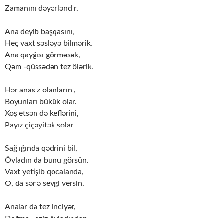
Zamanını dəyərləndir.
Ana deyib başqasını,
Heç vaxt səsləyə bilmərik.
Ana qayğısı görməsək,
Qəm -qüssədən tez ölərik.
Hər anasız olanların ,
Boyunları bükük olar.
Xoş etsən də keflərini,
Payız çiçəyitək solar.
Sağlığında qədrini bil,
Övladın da bunu görsün.
Vaxt yetişib qocalanda,
O, da sənə sevgi versin.
Analar da tez inciyər,