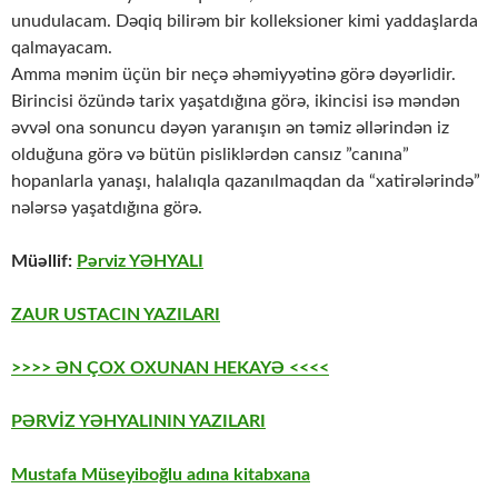
unudulacam. Dəqiq bilirəm bir kolleksioner kimi yaddaşlarda
qalmayacam.
Amma mənim üçün bir neçə əhəmiyyətinə görə dəyərlidir.
Birincisi özündə tarix yaşatdığına görə, ikincisi isə məndən
əvvəl ona sonuncu dəyən yaranışın ən təmiz əllərindən iz
olduğuna görə və bütün pisliklərdən cansız ”canına”
hopanlarla yanaşı, halalıqla qazanılmaqdan da “xatirələrində”
nələrsə yaşatdığına görə.
Müəllif:
Pərviz YƏHYALI
ZAUR USTACIN YAZILARI
>>>> ƏN ÇOX OXUNAN HEKAYƏ <<<<
PƏRVİZ YƏHYALININ YAZILARI
Mustafa Müseyiboğlu adına kitabxana