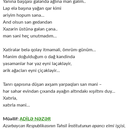
Yanına başqası gələndə ağlına mən gəlim..
Lap elə başına yağan qar kimi
əriyim hopum sənə…
And olsun sən gedəndən
Xəzərin üstünə gələn çənə..
mən səni heç unutmadım…
Xatirələr belə qolay itməməli, ömrüm-günüm…
Mənim doğulduğum o dağ kəndində
yasəmənlər hər yaz eyni ləçəkləyir,
ərik ağacları eyni çiçəkləyir…
Tanrı qapısına düşən axşam yarpaqları san məni –
hər səhər evindən çıxanda ayağın altındakı xışıltını duy…
Xatırla,
xatırla məni…
Müəllif:
ADİLƏ NƏZƏR
Azərbaycan Respublikasının Təhsil İnstitutunun aparıcı elmi işçisi,