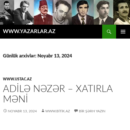
Axtar
WWW.YAZARLAR.AZ
MÜHTƏVIYYATA
ƏSAS
KEÇ
MENYU
Günlük arxivlər: Noyabr 13, 2024
WWW.USTAC.AZ
ADILƏ NƏZƏR – XATIRLA
MƏNİ
NOYABR 13, 2024
WWW.BITIK.AZ
BIR ŞƏRH YAZIN