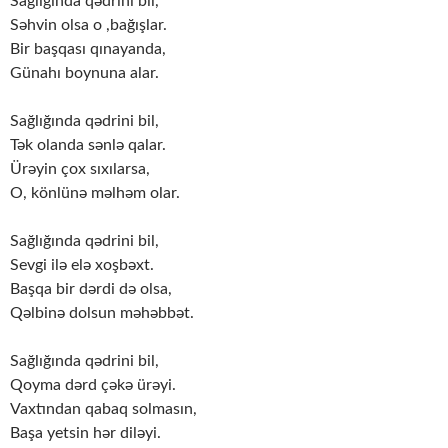
Sağlığında qədrini bil,
Səhvin olsa o ,bağışlar.
Bir başqası qınayanda,
Günahı boynuna alar.
Sağlığında qədrini bil,
Tək olanda sənlə qalar.
Ürəyin çox sıxılarsa,
O, könlünə məlhəm olar.
Sağlığında qədrini bil,
Sevgi ilə elə xoşbəxt.
Başqa bir dərdi də olsa,
Qəlbinə dolsun məhəbbət.
Sağlığında qədrini bil,
Qoyma dərd çəkə ürəyi.
Vaxtından qabaq solmasın,
Başa yetsin hər diləyi.