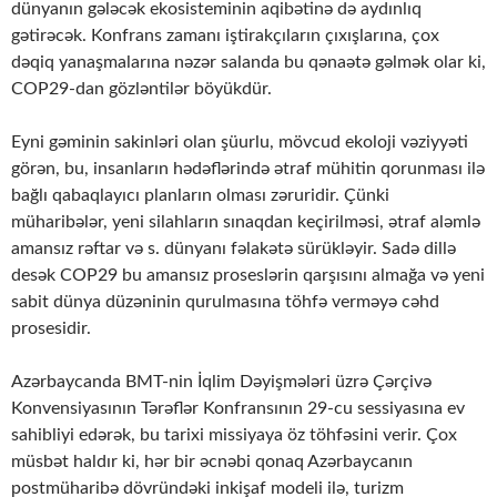
dünyanın gələcək ekosisteminin aqibətinə də aydınlıq
gətirəcək. Konfrans zamanı iştirakçıların çıxışlarına, çox
dəqiq yanaşmalarına nəzər salanda bu qənaətə gəlmək olar ki,
COP29-dan gözləntilər böyükdür.
Eyni gəminin sakinləri olan şüurlu, mövcud ekoloji vəziyyəti
görən, bu, insanların hədəflərində ətraf mühitin qorunması ilə
bağlı qabaqlayıcı planların olması zəruridir. Çünki
müharibələr, yeni silahların sınaqdan keçirilməsi, ətraf aləmlə
amansız rəftar və s. dünyanı fəlakətə sürükləyir. Sadə dillə
desək COP29 bu amansız proseslərin qarşısını almağa və yeni
sabit dünya düzəninin qurulmasına töhfə verməyə cəhd
prosesidir.
Azərbaycanda BMT-nin İqlim Dəyişmələri üzrə Çərçivə
Konvensiyasının Tərəflər Konfransının 29-cu sessiyasına ev
sahibliyi edərək, bu tarixi missiyaya öz töhfəsini verir. Çox
müsbət haldır ki, hər bir əcnəbi qonaq Azərbaycanın
postmüharibə dövründəki inkişaf modeli ilə, turizm