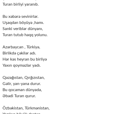
Turan birliyi yaranıb.
Bu xəbərə sevinirlər.
Uşaqdan böyüyə ,hamı.
Sanki veriblər dünyanı,
Turan tutub haqq yolunu.
Azərbaycan , Türkiyə,
Birlikdə çəkilər adı.
Hər kəs heyran bu birliyə
Yaxın qoymazlar yadı.
Qazağıstan, Qırğızıstan,
Gəlir, yan-yana durur.
Bu qocaman dünyada,
Əbədi Turan qurur.
Özbəkistan, Türkmənistan,