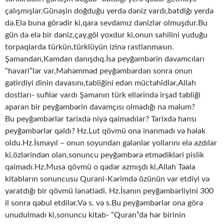
çalışmışlar.Günəşin doğduğu yerdə dəniz vardı,batdlğı yerdə
də.Elə buna görədir ki,qara sevdamız dənizlər olmuşdur.Bu
gün də elə bir dəniz,çay,göl yoxdur ki,onun sahilini yuduğu
torpaqlarda türkün,türklüyün izinə rastlanmasın.
Şamandan,Kamdan danışdıq.İsa peyğəmbərin davamcıları
“havari”lər var,Məhəmməd peyğəmbərdən sonra onun
gətirdiyi dinin davasını,təbliğini edən müctəhidlər,Allah
dostları- sufilər vardı Şamanın türk ellərində irşad təbliği
aparan bir peyğəmbərin davamçısı olmadığı nə məlum?
Bu peyğəmbərlər tarixdə niyə qalmadılar? Tarixdə hansı
peyğəmbərlər qaldı? Hz.Lut qövmü ona inanmadı və həlak
oldu.Hz.İsmayıl – onun soyundan gələnlər yollarını elə azdılar
ki,özlərindən olan,sonuncu peyğəmbərə etmədikləri pislik
qalmadı.Hz.Musa qövmü o qədər azmışdı ki,Allah Təala
kitabların sonuncusu Qurani-Kərimdə özünün var etdiyi və
yaratdığı bir qövmü lənətlədi. Hz.İsanın peyğəmbərliyini 300
il sonra qəbul etdilər.Və s. və s.Bu peyğəmbərlər ona görə
unudulmadı ki,sonuncu kitab- “Quran”da hər birinin