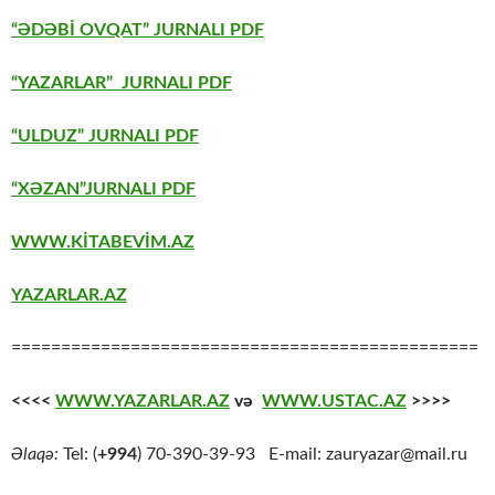
“ƏDƏBİ OVQAT” JURNALI PDF
“YAZARLAR” JURNALI PDF
“ULDUZ” JURNALI PDF
“XƏZAN”JURNALI PDF
WWW.KİTABEVİM.AZ
YAZARLAR.AZ
===============================================
<<<<
WWW.YAZARLAR.AZ
və
WWW.USTAC.AZ
>>>>
Əlaqə:
Tel: (
+994
) 70-390-39-93 E-mail: zauryazar@mail.ru