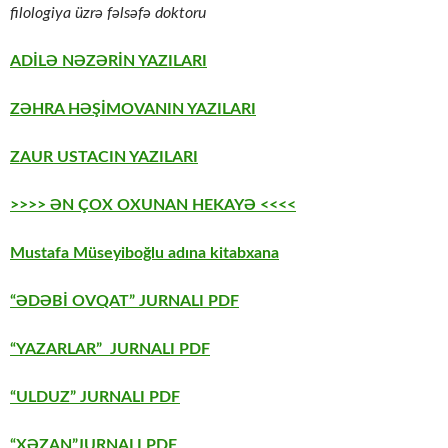
filologiya üzrə fəlsəfə doktoru
ADİLƏ NƏZƏRİN YAZILARI
ZƏHRA HƏŞİMOVANIN YAZILARI
ZAUR USTACIN YAZILARI
>>>> ƏN ÇOX OXUNAN HEKAYƏ <<<<
Mustafa Müseyiboğlu adına kitabxana
“ƏDƏBİ OVQAT” JURNALI PDF
“YAZARLAR” JURNALI PDF
“ULDUZ” JURNALI PDF
“XƏZAN”JURNALI PDF