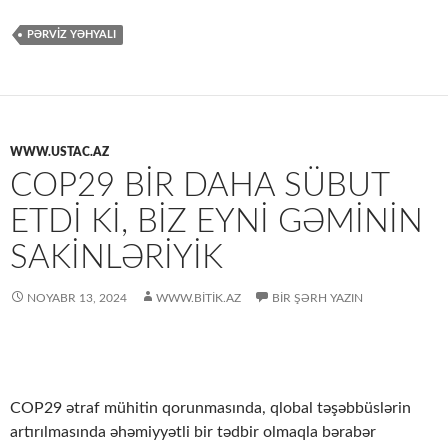
PƏRVIZ YƏHYALI
WWW.USTAC.AZ
COP29 BIR DAHA SÜBUT
ETDI KI, BIZ EYNI GƏMININ
SAKINLƏRIYIK
NOYABR 13, 2024
WWW.BITIK.AZ
BIR ŞƏRH YAZIN
COP29 ətraf mühitin qorunmasında, qlobal təşəbbüslərin
artırılmasında əhəmiyyətli bir tədbir olmaqla bərabər