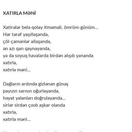
XATIRLA MƏNİ
Xatirələr belə qolay itməməli, ömrüm-günüm…
Hər tərəf yaşıllaşanda,
çöl-çəmənlər allaşanda,
ən azı qan qaynayanda,
ya da soyuq havalarda birdən alışıb yananda
xatırla,
xatırla məni…
Dağların ardında gizlənən günəş
payızın sarısın oğurlayanda,
həyat yalanları doğrulayanda…
sirlər sirdən çıxıb aşkar olanda
xatırla,
xatırla məni…