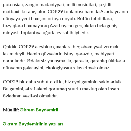
potensialı, zəngin mədəniyyəti, milli musiqiləri, çeşidli
mətbəxi ilə tanış olur. COP29 toplantısı həm də Azərbaycanın
dünyaya yeni baxışını ortaya qoyub. Bütün təhdidlərə,
təzyiqlərə baxmayaraq Azərbaycan gerçəkdən belə geniş
miqyaslı toplantıya uğurla ev sahibliyi edir.
Qaldıki COP29 əleyhinə çıxanlara heç əhəmiyyət vermək
lazım deyil. Həmin qüvvələrin istəyi qərəzdir, mahiyyəti
qaranlıqdır. Ədalətsiz yanaşma ilə, qərəzlə, qaranlıq fikirlərlə
dünyanın gələcəyini, ekologiyasını xilas etmək olmaz.
COP29 bir daha sübut etdi ki, biz eyni gəminin sakinləriyik.
Bu gəmini, ətraf aləmi qorumaq şüurlu məxluq olan insan
övladının vəzifəsi olmalıdır.
Müəllif:
Əkrəm Bəydəmirli
Əkrəm Bəydəmirlinin yazıları