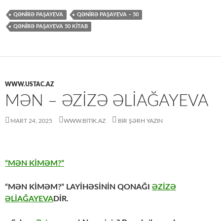
QƏNIRƏ PAŞAYEVA
QƏNIRƏ PAŞAYEVA – 50
QƏNIRƏ PAŞAYEVA 50 KITAB
WWW.USTAC.AZ
MƏN – ƏZIZƏ ƏLIAĞAYEVA
MART 24, 2025
WWW.BITIK.AZ
BIR ŞƏRH YAZIN
“MƏN KİMƏM?”
“MƏN KİMƏM?” LAYİHƏSİNİN QONAĞI
ƏZİZƏ
ƏLİAĞAYEVA
DİR.