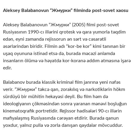
Aleksey Balabanovun “Жмурки” filmində post-sovet xaosu
Aleksey Balabanovun “Жмурки” (2005) filmi post-sovet
Rusiyasının 1990-cı illərini qrotesk və qara yumorla təqdim
edən, eyni zamanda rejissorun ən sərt və cəsarətli
əsərlərindən biridir. Filmin adı “kor-be kor” kimi tanınan bir
uşaq oyununa istinad etsə də, burada məcazi anlamda
insanların ölümə və həyatda kor-koranə addım atmasına işarə
edir.
Balabanov burada klassik kriminal film janrına yeni nəfəs
verir. “Жмурки” təkcə qan, zorakılıq və narkotiklərin hökm
sürdüyü bir mühitin hekayəsi deyil. Bu film həm də
ideologiyanın çökməsindən sonra yaranan mənəvi boşluğun
kinematoqrafik portretidir. Rejissor hadisələri 90-cı illərin
mafiyalaşmış Rusiyasında cərəyan etdirir. Burada qanun
yoxdur, yalnız pulla və zorla danışan qaydalar mövcuddur.