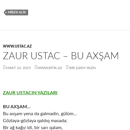
MIRZƏ ALIK
WWW.USTAC.AZ
ZAUR USTAC – BU AXŞAM
MART 24, 2025
WWW.BITIK.AZ
BIR ŞƏRH YAZIN
ZAUR USTACIN YAZILARI
BU AXŞAM…
Bu axşam yenə də gəlmədin, gülüm…
Gözləyə-gözləyə qaldıq masada;
Bir ağ kağız idi, bir sarı qələm,