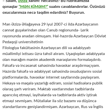
–
Salam,
Əzizə
xanım! Necəsiniz? Bu rubrikamızda
qonaqlar
“MƏN KİMƏM?”
sualını cavablandırırlar. Özünüzü
oxucularımıza necə təqdim edərdiniz? Buyurun.
Mən Əzizə Əliağayeva 29 iyul 2007-ci ildə Azərbaycanın
cənnət guşələrindən olan Cənub regionunda- Lerik
rayonunda anadan olmuşam. Hal-hazırda Azərbaycan Dövlət
Pedaqoji universitetinin
Filologiya fakültəsinin Azərbaycan dili və ədəbiyyatı
müəllimliyi ixtisası üzrə təhsil alıram. Uşaqlıqdan ədəbiyyata
olan marağım mənim akademik maraqlarımı formalaşdırıb.
Fəlsəfə və incəsənət sahəsində həvəskar araşdırmaçıyam.
Hazırda fəlsəfə və ədəbiyyat sahəsində oxuduqlarını sosial
platformalarda, həvəskar internet saytlarında paylaşıram.
Hekayə və məqalə yazarlığı edirəm, sosial hadisələrə publik
olaraq şərh verirəm. Məktəb vaxtlarımdan tədbirlərdə
aparıcılıq etməyi, layihələrdə və tədbirlərdə aktiv iştirak
etməyi sevmişəm. Mütaliələr ilə söz bazamı və düşüncə
standartlarımı genişləndirmişəm. Azərbaycan, Rus və İngilis