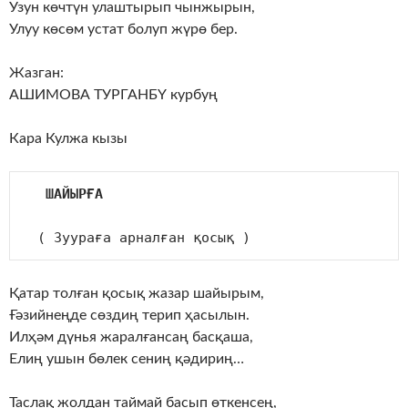
Узун көчтүн улаштырып чынжырын,
Улуу көсөм устат болуп жүрө бер.
Жазган:
АШИМОВА ТУРГАНБҮ курбуң
Кара Кулжа кызы
ШАЙЫРҒА
  ( Зуураға арналған қосық )
Қатар толған қосық жазар шайырым,
Ғәзийнеңде сөздиң терип ҳасылын.
Илҳәм дүнья жаралғансаң басқаша,
Елиң ушын бөлек сениң қәдириң…
Таслақ жолдан таймай басып өткенсең,