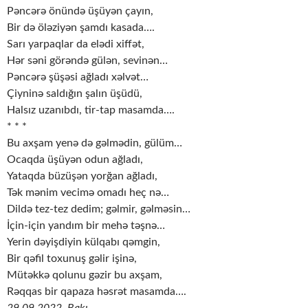
Pəncərə önündə üşüyən çayın,
Bir də öləziyən şamdı kasada….
Sarı yarpaqlar da elədi xiffət,
Hər səni görəndə gülən, sevinən…
Pəncərə şüşəsi ağladı xəlvət…
Çiyninə saldığın şalın üşüdü,
Halsız uzanıbdı, tir-tap masamda….
* * *
Bu axşam yenə də gəlmədin, gülüm…
Ocaqda üşüyən odun ağladı,
Yataqda büzüşən yorğan ağladı,
Tək mənim vecimə omadı heç nə…
Dildə tez-tez dedim; gəlmir, gəlməsin…
İçin-için yandım bir mehə təşnə…
Yerin dəyişdiyin külqabı qəmgin,
Bir qəfil toxunuş gəlir işinə,
Mütəkkə qolunu gəzir bu axşam,
Rəqqas bir qapaza həsrət masamda….
29.09.2022. Bakı.