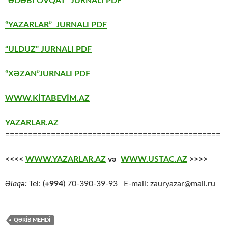
“ƏDƏBİ OVQAT” JURNALI PDF
“YAZARLAR” JURNALI PDF
“ULDUZ” JURNALI PDF
“XƏZAN”JURNALI PDF
WWW.KİTABEVİM.AZ
YAZARLAR.AZ
===============================================
<<<<
WWW.YAZARLAR.AZ
və
WWW.USTAC.AZ
>>>>
Əlaqə:
Tel: (
+994
) 70-390-39-93 E-mail: zauryazar@mail.ru
QƏRIB MEHDİ