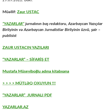
Müəllif:
Zaur USTAC
“YAZARLAR”
jurnalının baş redaktoru, Azərbaycan Yazıçılar
Birliyinin və Azərbaycan Jurnalistlər Birliyinin üzvü, şair –
publisist
ZAUR USTACIN YAZILARI
“YAZARLAR” – SİFARİŞ ET
Mustafa Müseyiboğlu adına kitabxana
> > > > MÜTLƏQ OXUYUN !!!
“YAZARLAR” JURNALI PDF
YAZARLAR.AZ