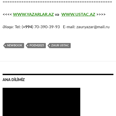
===============================================
<<<<
WWW.YAZARLAR.AZ
və
WWW.USTAC.AZ
>>>>
Əlaqə:
Tel: (
+994
) 70-390-39-93 E-mail: zauryazar@mail.ru
NEWBOOK
POEM2025
ZAUR USTAC
ANA DİLİMİZ