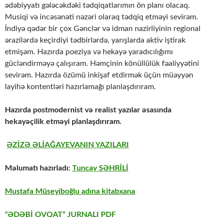
ədəbiyyatı gələcəkdəki tədqiqatlarımın ön planı olacaq.
Musiqi və incəsənəti nəzəri olaraq tədqiq etməyi sevirəm.
İndiyə qədər bir çox Gənclər və idman nazirliyinin regional
ərazilərdə keçirdiyi tədbirlərdə, yarışlarda aktiv iştirak
etmişəm. Hazırda poeziya və hekayə yaradıcılığımı
gücləndirməyə çalışıram. Həmçinin könüllülük fəaliyyətini
sevirəm. Hazırda özümü inkişaf etdirmək üçün müəyyən
layihə kontentləri hazırlamağı planlaşdırıram.
Hazırda postmodernist və realist yazılar əsasında
hekayəçilik etməyi planlaşdırıram.
ƏZİZƏ ƏLİAĞAYEVANIN YAZILARI
Məlumatı hazırladı:
Tuncay ŞƏHRİLİ
Mustafa Müseyiboğlu adına kitabxana
“ƏDƏBİ OVQAT” JURNALI PDF