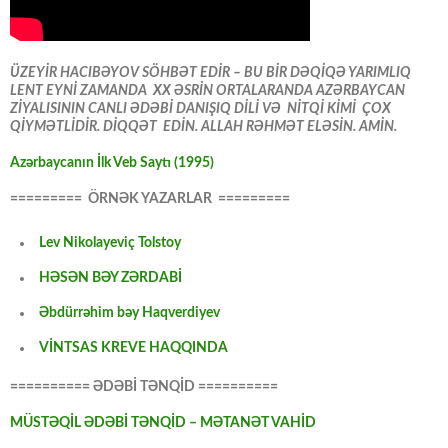
ÜZEYİR HACIBƏYOV SÖHBƏT EDİR – BU BİR DƏQİQƏ YARIMLIQ
LENT EYNİ ZAMANDA XX ƏSRİN ORTALARANDA AZƏRBAYCAN
ZİYALISININ CANLI ƏDƏBİ DANIŞIQ DİLİ VƏ NİTQİ KİMİ ÇOX
QİYMƏTLİDİR. DİQQƏT EDİN. ALLAH RƏHMƏT ELƏSİN. AMİN.
Azərbaycanın İlk Veb Saytı (1995)
========= ÖRNƏK YAZARLAR =========
Lev Nikolayeviç Tolstoy
HƏSƏN BƏY ZƏRDABİ
Əbdürrəhim bəy Haqverdiyev
VİNTSAS KREVE HAQQINDA
========== ƏDƏBİ TƏNQİD ==========
MÜSTƏQİL ƏDƏBİ TƏNQİD – MƏTANƏT VAHİD