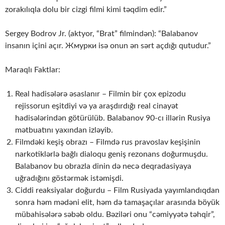
zorakılıqla dolu bir cizgi filmi kimi təqdim edir.”
Sergey Bodrov Jr. (aktyor, “Brat” filmindən): “Balabanov
insanın içini açır. Жмурки isə onun ən sərt açdığı qutudur.”
Maraqlı Faktlar:
Real hadisələrə əsaslanır – Filmin bir çox epizodu
rejissorun eşitdiyi və ya araşdırdığı real cinayət
hadisələrindən götürülüb. Balabanov 90-cı illərin Rusiya
mətbuatını yaxından izləyib.
Filmdəki keşiş obrazı – Filmdə rus pravoslav keşişinin
narkotiklərlə bağlı dialoqu geniş rezonans doğurmuşdu.
Balabanov bu obrazla dinin də necə deqradasiyaya
uğradığını göstərmək istəmişdi.
Ciddi reaksiyalar doğurdu – Film Rusiyada yayımlandıqdan
sonra həm mədəni elit, həm də tamaşaçılar arasında böyük
mübahisələrə səbəb oldu. Bəziləri onu “cəmiyyətə təhqir”,