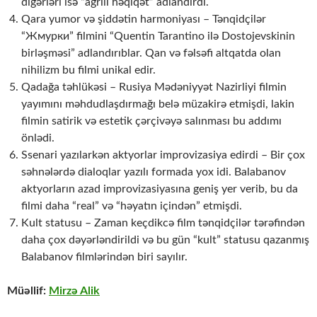
digərləri isə “ağrılı həqiqət” adlandırdı.
Qara yumor və şiddətin harmoniyası – Tənqidçilər
“Жмурки” filmini “Quentin Tarantino ilə Dostojevskinin
birləşməsi” adlandırıblar. Qan və fəlsəfi altqatda olan
nihilizm bu filmi unikal edir.
Qadağa təhlükəsi – Rusiya Mədəniyyət Nazirliyi filmin
yayımını məhdudlaşdırmağı belə müzakirə etmişdi, lakin
filmin satirik və estetik çərçivəyə salınması bu addımı
önlədi.
Ssenari yazılarkən aktyorlar improvizasiya edirdi – Bir çox
səhnələrdə dialoqlar yazılı formada yox idi. Balabanov
aktyorların azad improvizasiyasına geniş yer verib, bu da
filmi daha “real” və “həyatın içindən” etmişdi.
Kult statusu – Zaman keçdikcə film tənqidçilər tərəfindən
daha çox dəyərləndirildi və bu gün “kult” statusu qazanmış
Balabanov filmlərindən biri sayılır.
Müəllif:
Mirzə Alik