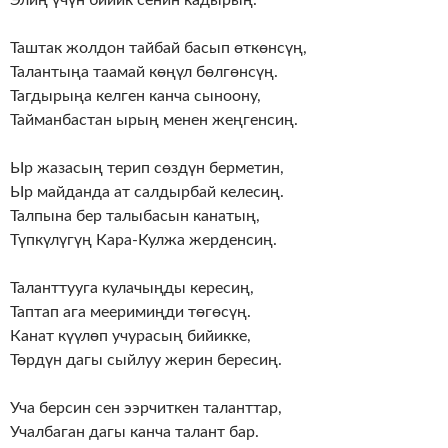
Таштак жолдон тайбай басып өткөнсүң,
Талантыңа таамай көңүл бөлгөнсүң.
Тагдырыңа келген канча сыноону,
Тайманбастан ырың менен жеңгенсиң.
Ыр жазасың терип сөздүн берметин,
Ыр майданда ат салдырбай келесиң.
Талпына бер талыбасын канатың,
Түпкүлүгүң Кара-Кулжа жерденсиң.
Таланттууга кулачыңды кересиң,
Таптап ага мееримиңди төгөсүң.
Канат күүлөп учурасың бийикке,
Төрдүн дагы сыйлуу жерин бересиң.
Уча берсин сен ээрчиткен таланттар,
Учалбаган дагы канча талант бар.