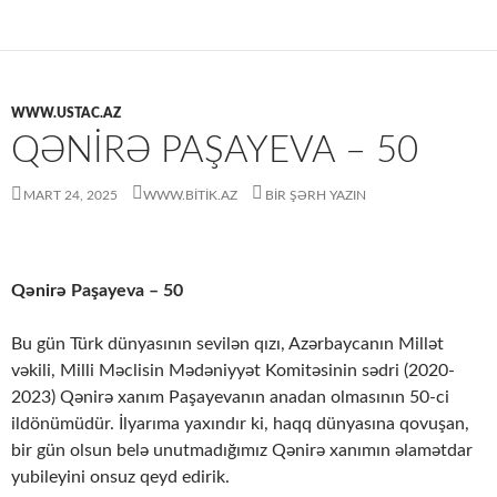
WWW.USTAC.AZ
QƏNIRƏ PAŞAYEVA – 50
MART 24, 2025
WWW.BITIK.AZ
BIR ŞƏRH YAZIN
Qənirə Paşayeva – 50
Bu gün Türk dünyasının sevilən qızı, Azərbaycanın Millət
vəkili, Milli Məclisin Mədəniyyət Komitəsinin sədri (2020-
2023) Qənirə xanım Paşayevanın anadan olmasının 50-ci
ildönümüdür. İlyarıma yaxındır ki, haqq dünyasına qovuşan,
bir gün olsun belə unutmadığımız Qənirə xanımın əlamətdar
yubileyini onsuz qeyd edirik.