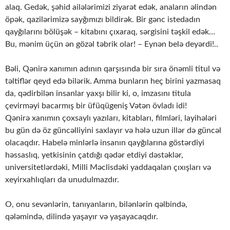
alaq. Gedək, şəhid ailələrimizi ziyarət edək, anaların əlindən
öpək, qazilərimizə sayğımızı bildirək. Bir gənc istedadın
qayğılarını bölüşək – kitabını çıxaraq, sərgisini təşkil edək…
Bu, mənim üçün ən gözəl təbrik olar! – Eynən belə deyərdi!..
Bəli, Qənirə xanımın adının qarşısında bir sıra önəmli titul və
təltiflər qeyd edə bilərik. Amma bunların heç birini yazmasaq
da, qədirbilən insanlar yaxşı bilir ki, o, imzasını titula
çevirməyi bacarmış bir üfüqügeniş Vətən övladı idi!
Qənirə xanımın çoxsaylı yazıları, kitabları, filmləri, layihələri
bu gün də öz güncəlliyini saxlayır və hələ uzun illər də güncəl
olacaqdır. Habelə minlərlə insanın qayğılarına göstərdiyi
həssaslıq, yetkisinin çatdığı qədər etdiyi dəstəklər,
universitetlərdəki, Milli Məclisdəki yaddaqalan çıxışları və
xeyirxahlıqları da unudulmazdır.
O, onu sevənlərin, tanıyanların, bilənlərin qəlbində,
qələmində, dilində yaşayır və yaşayacaqdır.