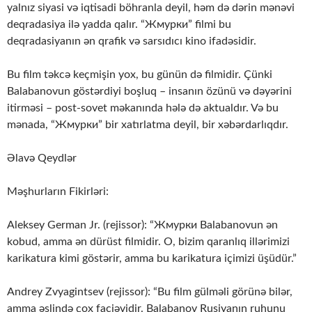
yalnız siyasi və iqtisadi böhranla deyil, həm də dərin mənəvi
deqradasiya ilə yadda qalır. “Жмурки” filmi bu
deqradasiyanın ən qrafik və sarsıdıcı kino ifadəsidir.
Bu film təkcə keçmişin yox, bu günün də filmidir. Çünki
Balabanovun göstərdiyi boşluq – insanın özünü və dəyərini
itirməsi – post-sovet məkanında hələ də aktualdır. Və bu
mənada, “Жмурки” bir xatırlatma deyil, bir xəbərdarlıqdır.
Əlavə Qeydlər
Məşhurların Fikirləri:
Aleksey German Jr. (rejissor): “Жмурки Balabanovun ən
kobud, amma ən dürüst filmidir. O, bizim qaranlıq illərimizi
karikatura kimi göstərir, amma bu karikatura içimizi üşüdür.”
Andrey Zvyagintsev (rejissor): “Bu film gülməli görünə bilər,
amma əslində çox faciəvidir. Balabanov Rusiyanın ruhunu