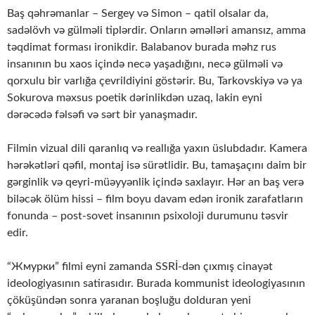
Baş qəhrəmanlar – Sergey və Simon – qatil olsalar da,
sadəlövh və gülməli tiplərdir. Onların əməlləri amansız, amma
təqdimat forması ironikdir. Balabanov burada məhz rus
insanının bu xaos içində necə yaşadığını, necə gülməli və
qorxulu bir varlığa çevrildiyini göstərir. Bu, Tarkovskiyə və ya
Sokurova məxsus poetik dərinlikdən uzaq, lakin eyni
dərəcədə fəlsəfi və sərt bir yanaşmadır.
Filmin vizual dili qaranlıq və reallığa yaxın üslubdadır. Kamera
hərəkətləri qəfil, montaj isə sürətlidir. Bu, tamaşaçını daim bir
gərginlik və qeyri-müəyyənlik içində saxlayır. Hər an baş verə
biləcək ölüm hissi – film boyu davam edən ironik zarafatların
fonunda – post-sovet insanının psixoloji durumunu təsvir
edir.
“Жмурки” filmi eyni zamanda SSRİ-dən çıxmış cinayət
ideologiyasının satirasıdır. Burada kommunist ideologiyasının
çöküşündən sonra yaranan boşluğu dolduran yeni