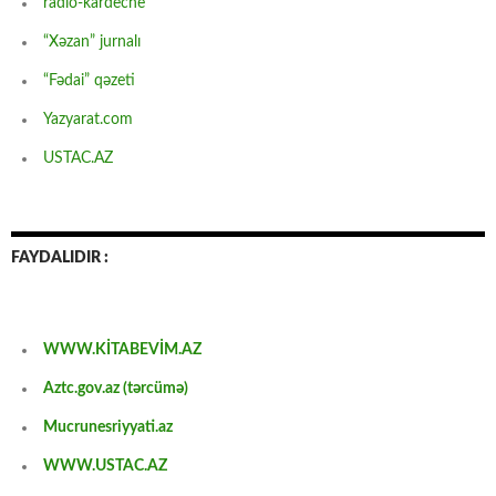
radio-kardeche
“Xəzan” jurnalı
“Fədai” qəzeti
Yazyarat.com
USTAC.AZ
FAYDALIDIR :
WWW.KİTABEVİM.AZ
Aztc.gov.az (tərcümə)
Mucrunesriyyati.az
WWW.USTAC.AZ