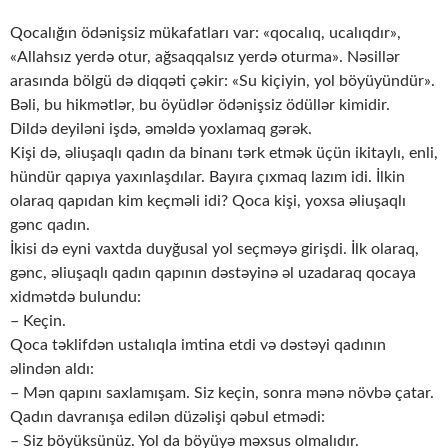
Qocalığın ödənişsiz mükafatları var: «qocalıq, ucalıqdır»,
«Allahsız yerdə otur, ağsaqqalsız yerdə oturma». Nəsillər
arasında bölgü də diqqəti çəkir: «Su kiçiyin, yol böyüyündür».
Bəli, bu hikmətlər, bu öyüdlər ödənişsiz ödüllər kimidir.
Dildə deyiləni işdə, əməldə yoxlamaq gərək.
Kişi də, əliuşaqlı qadın da binanı tərk etmək üçün ikitaylı, enli,
hündür qapıya yaxınlaşdılar. Bayıra çıxmaq lazım idi. İlkin
olaraq qapıdan kim keçməli idi? Qoca kişi, yoxsa əliuşaqlı
gənc qadın.
İkisi də eyni vaxtda duyğusal yol seçməyə girişdi. İlk olaraq,
gənc, əliuşaqlı qadın qapının dəstəyinə əl uzadaraq qocaya
xidmətdə bulundu:
– Keçin.
Qoca təklifdən ustalıqla imtina etdi və dəstəyi qadının
əlindən aldı:
– Mən qapını saxlamışam. Siz keçin, sonra mənə növbə çatar.
Qadın davranışa edilən düzəlişi qəbul etmədi:
– Siz böyüksünüz. Yol da böyüyə məxsus olmalıdır.