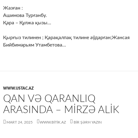
Жазған :
Ашимова Турғанбу.
Қара – Қулжа қызы…
Қырғыз тилинен ; Қарақалпақ тилине аўдарған;Жансая
Бийбимәрьям Утамбетова…
WWW.USTAC.AZ
QAN VƏ QARANLIQ
ARASINDA – MIRZƏ ALIK
MART 24, 2025
WWW.BITIK.AZ
BIR ŞƏRH YAZIN