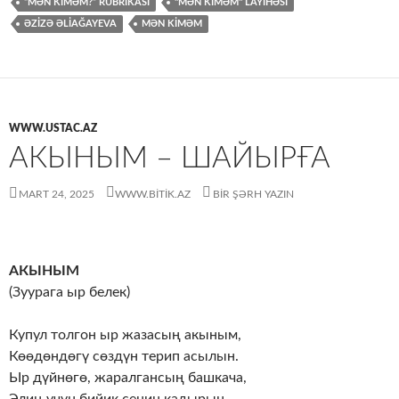
“MƏN KIMƏM?” RUBRIKASI
"MƏN KİMƏM" LAYİHƏSİ
ƏZIZƏ ƏLIAĞAYEVA
MƏN KİMƏM
WWW.USTAC.AZ
АКЫНЫМ – ШАЙЫРҒА
MART 24, 2025
WWW.BITIK.AZ
BIR ŞƏRH YAZIN
АКЫНЫМ
(Зуурага ыр белек)
Купул толгон ыр жазасың акыным,
Көөдөндөгү сөздүн терип асылын.
Ыр дүйнөгө, жаралгансың башкача,
Элиң үчүн бийик сенин кадырың.