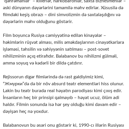
“qəhrəmanlar” – killerlər, narkobaronlar, saxta biznesmenlər –
əski dünyanın dəyərlərini tamamilə məhv edirlər. Xüsusilə də
filmdəki keşiş obrazı – dini simvolizmin də saxtalaşdığını və
dəyərlərin məhv olduğunu göstərir.
Film boyunca Rusiya cəmiyyətinə edilən kinayələr –
həkimlərin rüşvət alması, milis əməkdaşlarının cinayətkarlara
işləməsi, təhsilin və səhiyyənin satılması – post-sovet
nihilizminin açıq etirafıdır. Balabanov bu nihilizmi gülməli,
amma soyuq və kədərli bir dildə çatdırır.
Rejissorun digər filmlərində də rast gəldiyimiz kimi,
“Жмурки”də də bir növ absurd teatr elementləri hiss olunur.
Lakin bu teatr burada real həyatın parodiyası kimi çıxış edir.
İnsanların heç bir prinsipi qalmayıb – həyat ucuz, ölüm adi
haldır. Filmin sonunda isə hər şey olduğu kimi davam edir –
dəyişən heç nə yoxdur.
Balabanovun bu əsəri onu göstərir ki, 1990-cı illərin Rusiyası