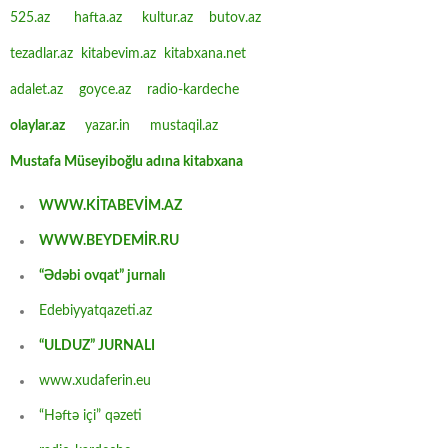
525.az
hafta.az
kultur.az
butov.az
tezadlar.az
kitabevim.az
kitabxana.net
adalet.az
goyce.az
radio-kardeche
olaylar.az
yazar.in
mustaqil.az
Mustafa Müseyiboğlu adına kitabxana
WWW.KİTABEVİM.AZ
WWW.BEYDEMİR.RU
“Ədəbi ovqat” jurnalı
Edebiyyatqazeti.az
“ULDUZ” JURNALI
www.xudaferin.eu
“Həftə içi” qəzeti