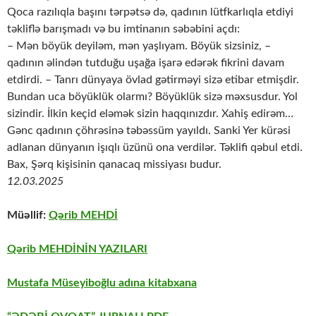
Qoca razılıqla başını tərpətsə də, qadının lütfkarlıqla etdiyi
təkliflə barışmadı və bu imtinanın səbəbini açdı:
– Mən böyük deyiləm, mən yaşlıyam. Böyük sizsiniz, –
qadının əlindən tutduğu uşağa işarə edərək fikrini davam
etdirdi. – Tanrı dünyaya övlad gətirməyi sizə etibar etmişdir.
Bundan uca böyüklük olarmı? Böyüklük sizə məxsusdur. Yol
sizindir. İlkin keçid eləmək sizin haqqınızdır. Xahiş edirəm…
Gənc qadının çöhrəsinə təbəssüm yayıldı. Sanki Yer kürəsi
adlanan dünyanın işıqlı üzünü ona verdilər. Təklifi qəbul etdi.
Bax, Şərq kişisinin qanacaq missiyası budur.
12.03.2025
Müəllif:
Qərib MEHDİ
Qərib MEHDİNİN YAZILARI
Mustafa Müseyiboğlu adına kitabxana