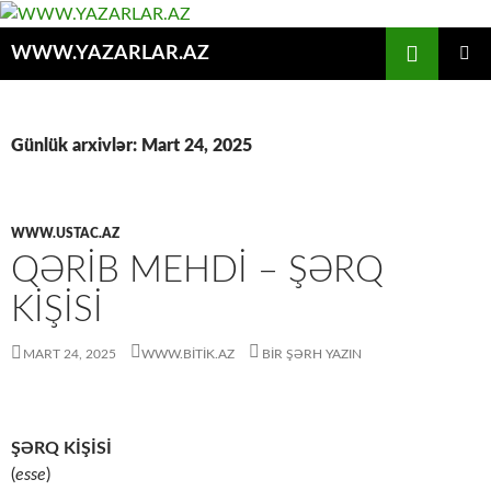
Axtar
WWW.YAZARLAR.AZ
MÜHTƏVIYYATA
ƏSAS
KEÇ
MENYU
Günlük arxivlər: Mart 24, 2025
WWW.USTAC.AZ
QƏRIB MEHDİ – ŞƏRQ
KİŞİSİ
MART 24, 2025
WWW.BITIK.AZ
BIR ŞƏRH YAZIN
ŞƏRQ KİŞİSİ
(
esse
)