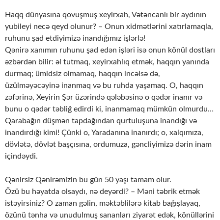
Haqq dünyasına qovuşmuş xeyirxah, Vətəncanlı bir aydının
yubileyi necə qeyd olunur? – Onun xidmətlərini xatırlamaqla,
ruhunu şad etdiyimizə inandığımız işlərlə!
Qənirə xanımın ruhunu şad edən işləri isə onun könül dostları
əzbərdən bilir: əl tutmaq, xeyirxahlıq etmək, haqqın yanında
durmaq; ümidsiz olmamaq, haqqın incəlsə də,
üzülməyəcəyinə inanmaq və bu ruhda yaşamaq. O, haqqın
zəfərinə, Xeyirin Şər üzərində qələbəsinə o qədər inanır və
bunu o qədər təbliğ edirdi ki, inanmamaq mümkün olmurdu…
Qarabağın düşmən tapdağından qurtuluşuna inandığı və
inandırdığı kimi! Çünki o, Yaradanına inanırdı; o, xalqımıza,
dövlətə, dövlət başçısına, ordumuza, gəncliyimizə dərin inam
içindəydi.
Qənirsiz Qənirəmizin bu gün 50 yaşı tamam olur.
Özü bu həyatda olsaydı, nə deyərdi? – Məni təbrik etmək
istəyirsiniz? O zaman gəlin, məktəblilərə kitab bağışlayaq,
özünü tənha və unudulmuş sananları ziyarət edək, könüllərini