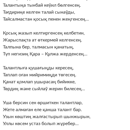
Талантыңа тынбай кеўил бөлгенсең.
Тәғдириңе келген талай сынаўды,
Тайсалмастан қосық пенен жеңгенсең…
Қосық жазып келтиргенсең келбетин,
Жарыспақта ат өткермей келгенсең.
Талпына бер, талмасын қанатың,
Түп негизиң Қара – Қулжа жерденсең…
Талантлыға қушағыңды кересең,
Таплап оған мийримиңди төгесең.
Қанат қомлап ушырасаң бийикке,
Төрдиң және сыйлаў жерин билесең…
Уша берсин сен өршиткен талантлар,
Жете алмаған еле қанша талант бар.
Узын көштиң жалғастырып шынжырын,
Уллы көсем устаз болып жүребер…