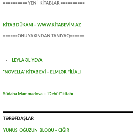
========== YENİ KİTABLAR ==========
KİTAB DÜKANI – WWW.KİTABEVİM.AZ
======ONU YAXINDAN TANIYAQ======
LEYLA ƏLİYEVA
“NOVELLA” KİTAB EVİ – ELMLƏR FİLİALI
Südabə Məmmədova – “Debüt” kitabı
TƏRƏFDAŞLAR
YUNUS OĞUZUN BLOQU – CIĞIR