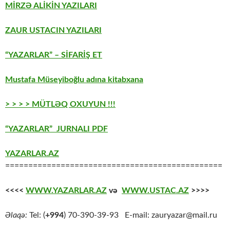
MİRZƏ ALİKİN YAZILARI
ZAUR USTACIN YAZILARI
“YAZARLAR” – SİFARİŞ ET
Mustafa Müseyiboğlu adına kitabxana
> > > > MÜTLƏQ OXUYUN !!!
“YAZARLAR” JURNALI PDF
YAZARLAR.AZ
===============================================
<<<<
WWW.YAZARLAR.AZ
və
WWW.USTAC.AZ
>>>>
Əlaqə:
Tel: (
+994
) 70-390-39-93 E-mail: zauryazar@mail.ru