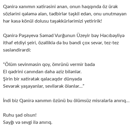
Qənirə xanımın xatirəsini anan, onun haqqında öz ürək
sözlərini qələmə alan, tədbirlər təşkil edən, onu unutmayan
hər kəsə könül dolusu təşəkkürlərimizi yetiririk!
Qənirə Paşayeva Səməd Vurğunun Üzeyir bəy Hacıbəyliyə
ithaf etdiyi şeiri, özəlliklə də bu bəndi çox sevər, tez-tez
səsləndirərdi:
“Ölüm sevinməsin qoy, ömrünü vermir bada
El qədrini canından daha əziz bilənlər.
Şirin bir xatirətək qalacaqdır dünyada
Sevərək yaşayanlar, sevilərək ölənlər…”
İndi biz Qənirə xanımın özünü bu ölümsüz misralarla anırıq…
Ruhu şad olsun!
Sayğı və sevgi ilə anırıq.