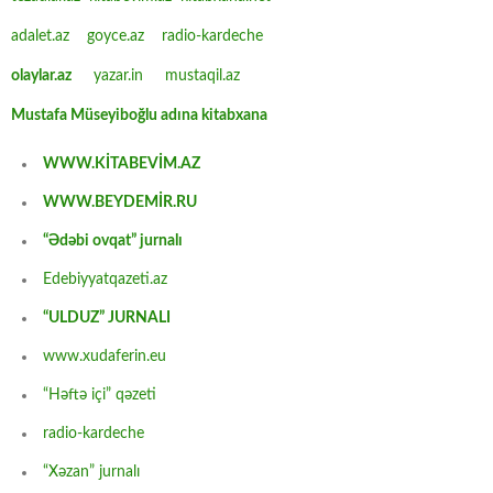
adalet.az
goyce.az
radio-kardeche
olaylar.az
yazar.in
mustaqil.az
Mustafa Müseyiboğlu adına kitabxana
WWW.KİTABEVİM.AZ
WWW.BEYDEMİR.RU
“Ədəbi ovqat” jurnalı
Edebiyyatqazeti.az
“ULDUZ” JURNALI
www.xudaferin.eu
“Həftə içi” qəzeti
radio-kardeche
“Xəzan” jurnalı