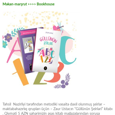
Məkan-marşrut >>>> Bookhouse
Təhsil Nazirliyi tərəfindən metodiki vəsaitə daxil olunmuş şeirlər –
məktəbəhazırlıq qrupları üçün – Zaur Ustacın “Güllünün Şeirləri” kitabı
. Qiyməti 5 AZN şəhərimizin əsas kitab mağazalarından soruşa