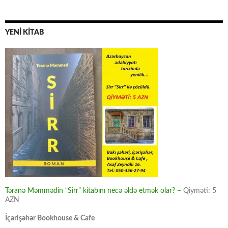
YENİ KİTAB
Təranə Məmmədin “Sirr” kitabını necə əldə etmək olar? –
Qiyməti: 5
AZN
İçərişəhər Bookhouse & Cafe