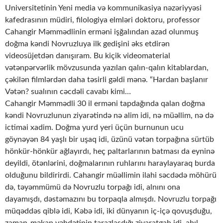
Universitetinin Yeni media və kommunikasiya nəzəriyyəsi
kafedrasının müdiri, filologiya elmləri doktoru, professor
Cahangir Məmmədlinin erməni işğalından azad olunmuş
doğma kəndi Novruzluya ilk gedişini əks etdirən
videosüjetdən danışıram. Bu kiçik videomaterial
vətənpərvərlik mövzusunda yazılan qalın-qalın kitablardan,
çəkilən filmlərdən daha təsirli gəldi mənə. “Hardan başlanır
Vətən? sualının cəcdəli cavabı kimi…
Cahangir Məmmədli 30 il erməni tapdağında qalan doğma
kəndi Novruzlunun ziyarətində nə alim idi, nə müəllim, nə də
ictimai xadim. Doğma yurd yeri üçün burnunun ucu
göynəyən 84 yaşlı bir uşaq idi, üzünü vətən torpağına sürtüb
hönkür-hönkür ağlayırdı, heç paltarlarının batması da eyninə
deyildi, ötənlərini, doğmalarının ruhlarını haraylayaraq burda
olduğunu bildirirdi. Cahangir müəllimin ilahi səcdədə möhürü
də, təyəmmümü də Novruzlu torpağı idi, alnını ona
dayamışdı, dəstəmazını bu torpaqla almışdı. Novruzlu torpağı
müqəddəs qiblə idi, Kəbə idi, iki dünyanın iç-içə qovuşduğu,
zaman-məkan vəhdətinin tarazlaşdığı ziyaratgah idi, ahıl