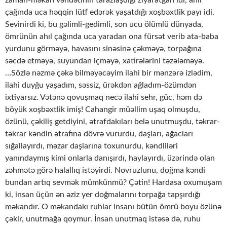
çağında uca həqqin lütf edərək yaşatdığı xoşbəxtlik payı idi.
Sevinirdi ki, bu gəlimli-gedimli, son ucu ölümlü dünyada,
ömrünün ahıl çağında uca yaradan ona fürsət verib ata-baba
yurdunu görməyə, havasını sinəsinə çəkməyə, torpağına
səcdə etməyə, suyundan içməyə, xatirələrini təzələməyə.
…Sözlə nəzmə çəkə bilməyəcəyim ilahi bir mənzərə izlədim,
ilahi duyğu yaşadım, səssiz, ürəkdən ağladım-özümdən
ixtiyarsız. Vətənə qovuşmaq necə ilahi sehr, güc, həm də
böyük xoşbəxtlik imiş! Cahangir müəllim uşaq olmuşdu,
özünü, çəkiliş getdiyini, ətrafdakıları belə unutmuşdu, təkrar-
təkrar kəndin ətrafına dövrə vururdu, daşları, ağacları
sığallayırdı, məzar daşlarına toxunurdu, kəndliləri
yanındaymış kimi onlarla danışırdı, haylayırdı, üzərində olan
zəhmətə görə halallıq istəyirdi. Novruzlunu, doğma kəndi
bundan artıq sevmək mümkünmü? Çətin! Hardasa oxumuşam
ki, insan üçün ən əziz yer doğmalarını torpağa tapşırdığı
məkandır. O məkandakı ruhlar insanı bütün ömrü boyu özünə
çəkir, unutmağa qoymur. İnsan unutmaq istəsə də, ruhu