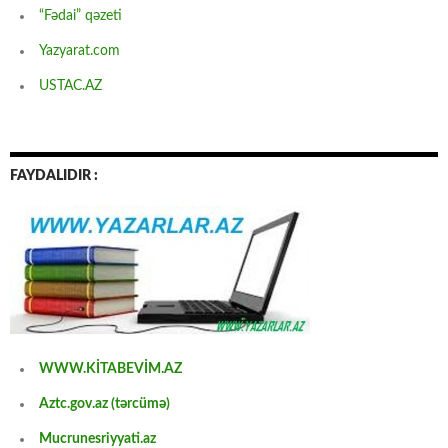
“Fədai” qəzeti
Yazyarat.com
USTAC.AZ
FAYDALIDIR :
WWW.KİTABEVİM.AZ
Aztc.gov.az (tərcümə)
Mucrunesriyyati.az