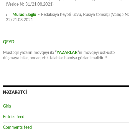
(Vəsiqə N: 31/21.08.2021)
Murad Eloğlu
– Redaksiya heyəti üzvü, Rusiya təmsilçi (Vəsiqə N:
32/21.08.2021
QEYD:
Müstəqil yazarın mövqeyi ilə “
YAZARLAR
“ın mövqeyi üst-üstə
düşməyə bilər, ancaq etik tələblər həmişə gözlənilməlidir!!!
NƏZARƏTÇİ
Giriş
Entries feed
Comments feed