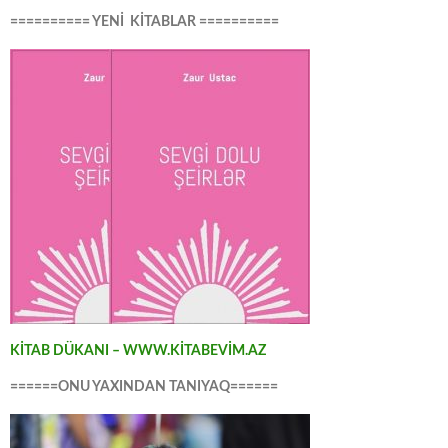
========== YENİ KİTABLAR ==========
KİTAB DÜKANI – WWW.KİTABEVİM.AZ
======ONU YAXINDAN TANIYAQ======