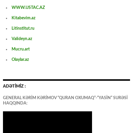
WWW.USTAC.AZ
Kitabevim.az
Litinstitut.ru
Valideyn.az
Mucru.art
Olaylar.az
ADƏTİMİZ :
GENERAL KƏRİM KƏRİMOV “QURAN OXUMAQ”-“YASİN” SURƏSİ
HAQQINDA: