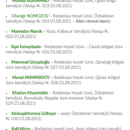
Mövlud AĞAMMƏD
– Redaksiya heyəti üzvü, Quba bölgə
təmsilçisi (Vəsiqə N: 023/21.08.2021)
Cihangir NOMOZOV
– Redaksiya heyəti üzvü, Özbəkistan
təmsilçisi (Vəsiqə N: 024/21.08.2021 –
Allah rəhmət eləsin
)
Mamedov Namik
–
Yazar, Kəlbəcər təmsilçisi (Vəsiqə N:
025/21.08.2021)
İlqar İsmayılzadə
–
Redaksiya heyəti üzvü – Cənub bölgəsi üzrə
təmsilçisi (Vəsiqə N: 026/21.08.2021)
Məmməd Gürşadoğlu
–
Redaksiya heyəti üzvü, Qarabağ bölgəsi
üzrə təmsilçisi (Vəsiqə N: 027/21.08.2021)
Murad MƏMMƏDOV
–
Redaksiya heyəti üzvü, Qazax bölgəsi
üzrə təmsilçisi (Vəsiqə N: 028/21.08.2021)
Khaitov Khusniddin
– Redaksiya heyəti üzvü, Özbəkistan
təmsilçisi, Beynəlxalq Əlaqələr üzrə menecer (Vəsiqə N:
029/21.08.2021)
Abduqahhorova Gülhayo
– yazar, Özbəkistan təmsilçisi (Vəsiqə
N: 030/21.08.2021)
Xəlil Mirzə
– Redaksiya heyəti üzvü, Aran bölgəsi üzrə təmsilçi