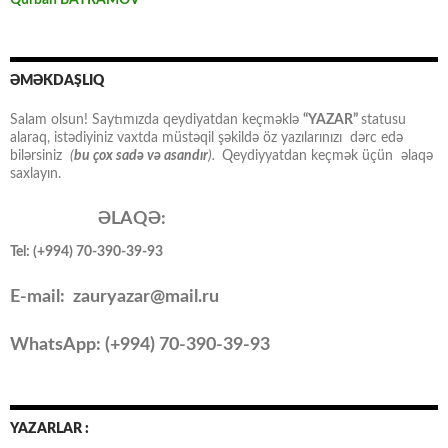
ƏMƏKDAŞLIQ
Salam olsun! Saytımızda qeydiyatdan keçməklə
“YAZAR”
statusu
alaraq, istədiyiniz vaxtda müstəqil şəkildə öz yazılarınızı dərc edə
bilərsiniz
(
bu çox sadə və asandır
).
Qeydiyyatdan keçmək üçün əlaqə
saxlayın.
ƏLAQƏ:
Tel: (+994) 70-390-39-93
E-mail: zauryazar@mail.ru
WhatsApp: (
+994
) 70-390-39-93
YAZARLAR :