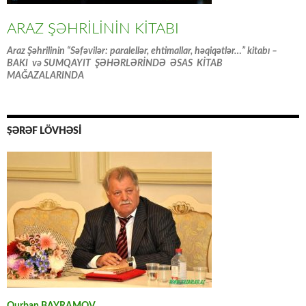
ARAZ ŞƏHRİLİNİN KİTABI
Araz Şəhrilinin “Səfəvilər: paralellər, ehtimallar, həqiqətlər…” kitabı –
BAKI və SUMQAYIT ŞƏHƏRLƏRİNDƏ ƏSAS KİTAB
MAĞAZALARINDA
ŞƏRƏF LÖVHƏSİ
Qurban BAYRAMOV