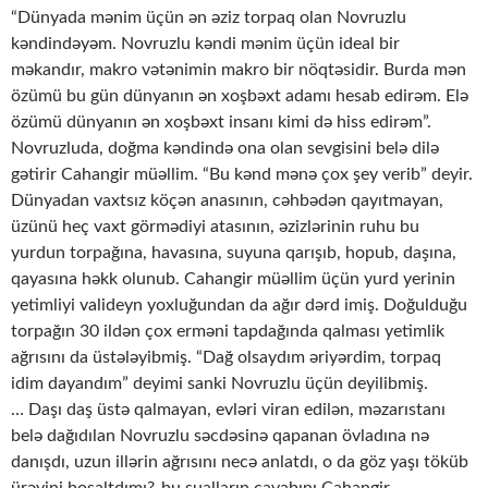
“Dünyada mənim üçün ən əziz torpaq olan Novruzlu
kəndindəyəm. Novruzlu kəndi mənim üçün ideal bir
məkandır, makro vətənimin makro bir nöqtəsidir. Burda mən
özümü bu gün dünyanın ən xoşbəxt adamı hesab edirəm. Elə
özümü dünyanın ən xoşbəxt insanı kimi də hiss edirəm”.
Novruzluda, doğma kəndində ona olan sevgisini belə dilə
gətirir Cahangir müəllim. “Bu kənd mənə çox şey verib” deyir.
Dünyadan vaxtsız köçən anasının, cəhbədən qayıtmayan,
üzünü heç vaxt görmədiyi atasının, əzizlərinin ruhu bu
yurdun torpağına, havasına, suyuna qarışıb, hopub, daşına,
qayasına həkk olunub. Cahangir müəllim üçün yurd yerinin
yetimliyi valideyn yoxluğundan da ağır dərd imiş. Doğulduğu
torpağın 30 ildən çox erməni tapdağında qalması yetimlik
ağrısını da üstələyibmiş. “Dağ olsaydım əriyərdim, torpaq
idim dayandım” deyimi sanki Novruzlu üçün deyilibmiş.
… Daşı daş üstə qalmayan, evləri viran edilən, məzarıstanı
belə dağıdılan Novruzlu səcdəsinə qapanan övladına nə
danışdı, uzun illərin ağrısını necə anlatdı, o da göz yaşı töküb
ürəyini boşaltdımı?-bu sualların cavabını Cahangir