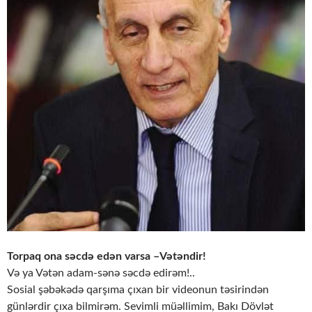
Torpaq ona səcdə edən varsa –Vətəndir!
Və ya Vətən adam-sənə səcdə edirəm!..
Sosial şəbəkədə qarşıma çıxan bir videonun təsirindən
günlərdir çıxa bilmirəm. Sevimli müəllimim, Bakı Dövlət