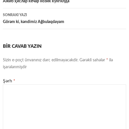
üzrə
Ажиб ҳислар кечар нозик кўнгилда
naviqasiya
SONRAKI YAZI
Görəm ki, kəndimiz Ağbulaqdayam
BIR CAVAB YAZIN
Sizin e-poçt ünvanınız dərc edilməyəcəkdir.
Gərəkli sahələr
*
ilə
işarələnmişdir
Şərh
*