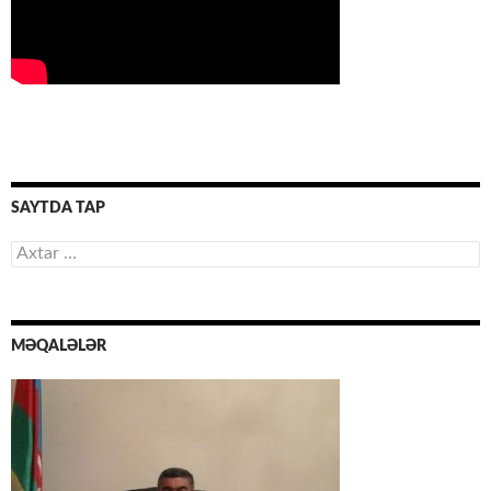
SAYTDA TAP
Axtarış:
MƏQALƏLƏR