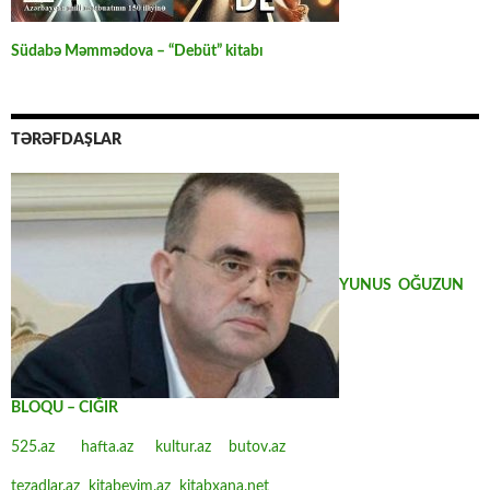
Südabə Məmmədova – “Debüt” kitabı
TƏRƏFDAŞLAR
YUNUS OĞUZUN
BLOQU – CIĞIR
525.az
hafta.az
kultur.az
butov.az
tezadlar.az
kitabevim.az
kitabxana.net