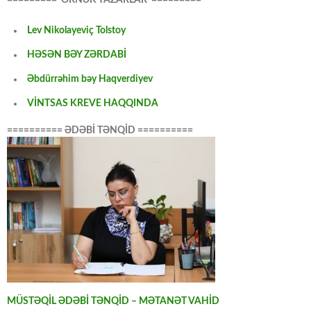
Lev Nikolayeviç Tolstoy
HƏSƏN BƏY ZƏRDABİ
Əbdürrəhim bəy Haqverdiyev
VİNTSAS KREVE HAQQINDA
========== ƏDƏBİ TƏNQİD ==========
MÜSTƏQİL ƏDƏBİ TƏNQİD – MƏTANƏT VAHİD