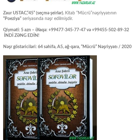
Zaur USTAC,“45” (seçmə şeirlər).
Kitab “Mücrü”nəşriyyatının
“Poeziya”
seriyasında nəşr edilmişdir.
Qiyməti: 5 azn – Əlaqə: +99477-345-77-47 və +99455-502-89-32
İNDİ ZƏNG EDİN!
Nəşr göstəriciləri: 64 səhifə, A5, ağ-qara, “Mücrü” Nəşriyyatı / 2020