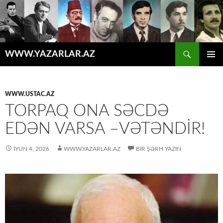
Axtar
WWW.YAZARLAR.AZ
MÜHTƏVIYYATA
ƏSAS
KEÇ
MENYU
WWW.USTAC.AZ
TORPAQ ONA SƏCDƏ
EDƏN VARSA –VƏTƏNDIR!
İYUN 4, 2026
WWW.YAZARLAR.AZ
BIR ŞƏRH YAZIN