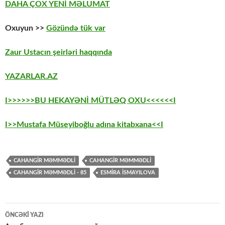
DAHA ÇOX YENİ MƏLUMAT
Oxuyun >>
Gözündə tük var
Zaur Ustacın şeirləri haqqında
YAZARLAR.AZ
I>>>>>>BU HEKAYƏNİ MÜTLƏQ OXU<<<<<<I
I>>Mustafa Müseyiboğlu adına kitabxana<<I
CAHANGIR MƏMMƏDLİ
CAHANGİR MƏMMƏDLİ
CAHANGİR MƏMMƏDLİ - 85
ESMIRA İSMAYILOVA
Yazılar
ÖNCƏKI YAZI