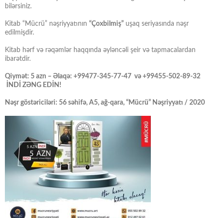
bilərsiniz.
Kitab “Mücrü” nəşriyyatının
“Çoxbilmiş”
uşaq seriyasında nəşr
edilmişdir.
Kitab hərf və rəqəmlər haqqında əyləncəli şeir və tapmacalardan
ibarətdir.
Qiymət: 5 azn – Əlaqə: +99477-345-77-47 və +99455-502-89-32
İNDİ ZƏNG EDİN!
Nəşr göstəriciləri: 56 səhifə, A5, ağ-qara, “Mücrü” Nəşriyyatı / 2020