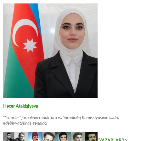
Həcər Atakişiyeva
“Yazarlar” jurnalının redaktoru və Yaradıcılıq Komissiyasının sədri,
ədəbiyyatşünas-tənqidçı
“
YAZARLAR
“IN