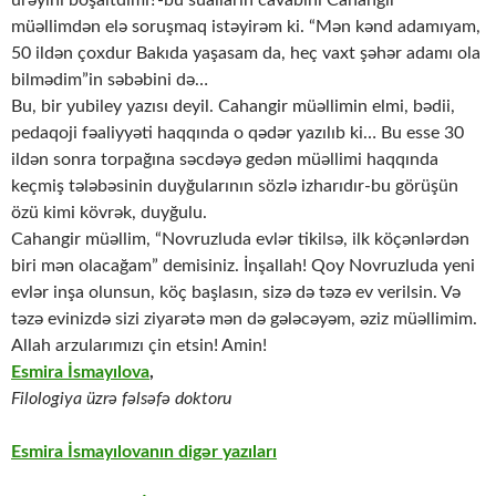
müəllimdən elə soruşmaq istəyirəm ki. “Mən kənd adamıyam,
50 ildən çoxdur Bakıda yaşasam da, heç vaxt şəhər adamı ola
bilmədim”in səbəbini də…
Bu, bir yubiley yazısı deyil. Cahangir müəllimin elmi, bədii,
pedaqoji fəaliyyəti haqqında o qədər yazılıb ki… Bu esse 30
ildən sonra torpağına səcdəyə gedən müəllimi haqqında
keçmiş tələbəsinin duyğularının sözlə izharıdır-bu görüşün
özü kimi kövrək, duyğulu.
Cahangir müəllim, “Novruzluda evlər tikilsə, ilk köçənlərdən
biri mən olacağam” demisiniz. İnşallah! Qoy Novruzluda yeni
evlər inşa olunsun, köç başlasın, sizə də təzə ev verilsin. Və
təzə evinizdə sizi ziyarətə mən də gələcəyəm, əziz müəllimim.
Allah arzularımızı çin etsin! Amin!
Esmira İsmayılova
,
Filologiya üzrə fəlsəfə doktoru
Esmira İsmayılovanın digər yazıları