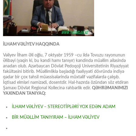
İLHAM VƏLİYEV HAQQINDA
Vəliyev İlham Əli oğlu, 7 oktyabr 1959 –cu ildə Tovuzu rayonunun
Əlibəyi (yəqin ki, bu kəndi hamı tanıyır) kəndində müəllim ailəsində
anadan olub. Azərbaycan Dövlət Pedoqoji Universitetinin Riyaziyyat
fakültəsini bitirib. Müəllimliklə başladığı fəaliyyəti dövründə indiyə
qədər bir çox təhsil müəssisələrində müxtəlif vəzifələrdə çalışıb.
İqtisad elmləri namizədi, dosentdir. Hal-hazırda özündən söz etdirən
Şamaxı Dövlət Regional Kollecinə rəhbərlik edir.
QƏHRƏMANIMIZI
YAXINDAN TANIYAQ:
İLHAM VƏLİYEV – STEREOTİPLƏRİ YOX EDƏN ADAM
BİR MÜƏLLİM TANIYIRAM – İLHAM VƏLİYEV