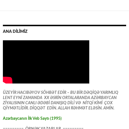
ANA DİLİMİZ
ÜZEYİR HACIBƏYOV SÖHBƏT EDİR – BU BİR DƏQİQƏ YARIMLIQ
LENT EYNİ ZAMANDA XX ƏSRİN ORTALARANDA AZƏRBAYCAN
ZİYALISININ CANLI ƏDƏBİ DANIŞIQ DİLİ VƏ NİTQİ KİMİ ÇOX
QİYMƏTLİDİR. DİQQƏT EDİN. ALLAH RƏHMƏT ELƏSİN. AMİN.
Azərbaycanın İlk Veb Saytı (1995)
========= ÖRNƏK YAZARLAR =========