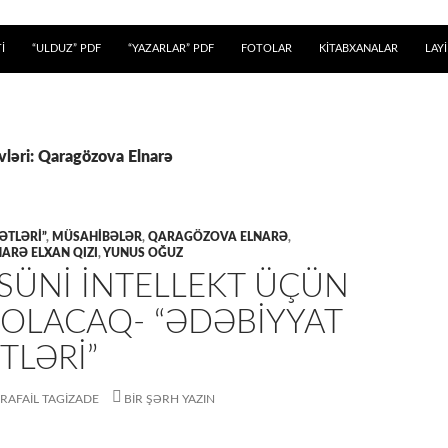
 KEÇ
İ
“ULDUZ” PDF
“YAZARLAR” PDF
FOTOLAR
KİTABXANALAR
LAY
vləri: Qaragözova Elnarə
ƏTLƏRI”
,
MÜSAHİBƏLƏR
,
QARAGÖZOVA ELNARƏ
,
ARƏ ELXAN QIZI
,
YUNUS OĞUZ
SÜNI INTELLEKT ÜÇÜN
 OLACAQ- “ƏDƏBIYYAT
TLƏRI”
RAFAIL TAGIZADE
BIR ŞƏRH YAZIN