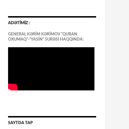
ADƏTİMİZ :
GENERAL KƏRİM KƏRİMOV “QURAN
OXUMAQ”-“YASİN” SURƏSİ HAQQINDA:
SAYTDA TAP