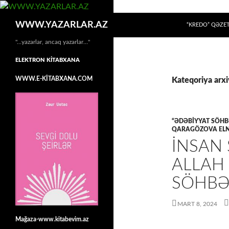
MÜHTƏVIYYATA
Axtar
WWW.YAZARLAR.AZ
“KREDO” QƏZET
"…yazarlar, ancaq yazarlar…"
ELEKTRON KİTABXANA
WWW.E-KİTABXANA.COM
Kateqoriya arxi
“ƏDƏBIYYAT SÖHB
QARAGÖZOVA ELN
İNSAN 
ALLAH
SÖHBƏ
MART 8, 2024
Mağaza-www.kitabevim.az