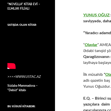
“NOVELLA” KİTAB EVİ –
ELMLƏR FİLİALI
YUNUS OĞUZ
səviyyədə, daha
SATIŞDA OLAN KİTAB:
“Yaradıcı adamda
“
Olaylar
” AMEA 
Ədəbi tənqid şöbə
Qaragözovanın
layihəyə başlayır
İlk müsahib
“
Ola
>>>>WWW.USTAC.AZ
adlı qəzetin baş 
Südabə Məmmədova –
Yunus Oğuzdur
“Debüt” kitabı
E.Q. – Birinci 
yazıçılara daim
BU XÜSUSİ KİTABDIR:
oxucularınıza ç