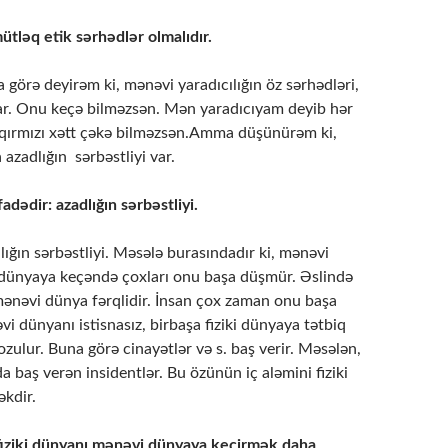
ütləq etik sərhədlər olmalıdır.
 görə deyirəm ki, mənəvi yaradıcılığın öz sərhədləri,
 var. Onu keçə bilməzsən. Mən yaradıcıyam deyib hər
qırmızı xətt çəkə bilməzsən.Amma düşünürəm ki,
azadlığın sərbəstliyi var.
fadədir: azadlığın sərbəstliyi.
lığın sərbəstliyi. Məsələ burasındadır ki, mənəvi
 dünyaya keçəndə çoxları onu başa düşmür. Əslində
 mənəvi dünya fərqlidir. İnsan çox zaman onu başa
 dünyanı istisnasız, birbaşa fiziki dünyaya tətbiq
ulur. Buna görə cinayətlər və s. baş verir. Məsələn,
da baş verən insidentlər. Bu özünün iç aləmini fiziki
kdir.
fiziki dünyanı mənəvi dünyaya keçirmək daha