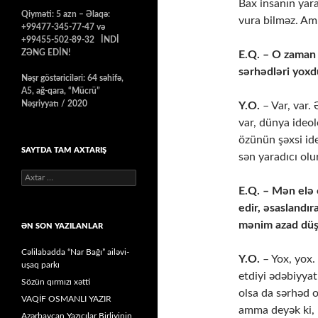
Bax insanın yar
Qiyməti: 5 azn – Əlaqə:
vura bilməz. A
+99477-345-77-47 və
+99455-502-89-32 İNDİ
ZƏNG EDİN!
E.Q. – O zaman 
sərhədləri yox
Nəşr göstəriciləri: 64 səhifə,
A5, ağ-qara, “Mücrü”
Nəşriyyatı / 2020
Y.O.
– Var, var.
var, dünya ideolo
özünün şəxsi id
SAYTDA TAM AXTARIŞ
sən yaradıcı olu
Axtarış:
E.Q. – Mən elə o
edir, əsaslandır
mənim azad düşü
ƏN SON YAZILANLAR
Cəlilabadda “Nar Bağı” ailəvi-
Y.O.
– Yox, yox.
uşaq parkı
etdiyi ədəbiyyat 
Sözün qırmızı xətti
olsa da sərhəd o
VAQİF OSMANLI YAZIR
amma deyək ki, 
Azərbaycan Yazıçılar Birliyinin