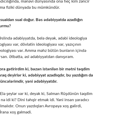
adıcılığında, mənəvi dünyasında ona heç kim zəncir
mma fiziki dünyada bu mümkündür.
sualdan sual doğur. Bəs ədəbiyyatda azadlığın
durmu?
 Əslində ədəbiyyatda, belə deyək, ədəbi ideologiya
giyası var, dövlətin ideologiyası var, yazıçının
eologiyası var. Amma məhz bütün bunların içində
rsan. Əlbəttə, əsl ədəbiyyatdan danışıram.
ra gətirirdim ki, bəzən istənilən bir mətni təqdim
araq deyirlər ki, ədəbiyyat azadlıqdır, bu yazdığım da
ncələrimdir, yəni ədəbiyyatdır.
 Elə şeylər var ki, deyək ki, Salman Rüşdünün təqdim
nə idi ki? Dini təhqir etmək idi. Yəni insan yaradıcı
lmalıdır. Onun yazdıqları Avropaya xoş gəlirdi,
İrana xoş gəlmədi.