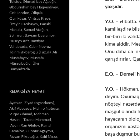
Tolstoy, Əhməd bəy Ağaoğlu,
yaxşıdır.
Əbdürrəhim bəy Haqverdiyev,
Cek London, Əliqulu
Qəmküsar, Vintsas Kreve,
Y.O.
– Əlbəttə. 
Üzeyir Hacıbəyov, Pənahi
kamilləşdirə bil
Makulu, Səməd Vurğun,
Şəhriyar, Bayram Bayramov,
bir-biri ilə vəhd
Hüseyn Arif, Bəxtiyar
kimə aiddir. Məs
Vahabzadə, Cabir Novruz,
Onu daha da inki
İldırım Əkbəroğlu (Füzuli), Alı
Mustafayev, Mustafa
qarışdırırlar. Qa
Müseyiboğlu, Ülvi
Bünyadzadə…
E.Q. – Deməli ha
Y.O.
– Hökmən, h
REDAKSİYA HEYƏTİ
deyim. Oxumaq m
Ayətxan Ziyad (İsgəndərov),
nöqteyi nəzərdən
Akif Abbasov, Mahirə Nağıqızı,
məşğul olanda hə
Vüqar Əhməd, Mehman
həyəcanın biolo
Həsənli, Təranə Məmməd,
Aydın Xan Əbilov, Kamal
orqanizmi xəstə
Camalov, Günnur Ağayeva,
başa düşmür bun
Rizvan Fikrətoğlu, Xəlil Mirzə,