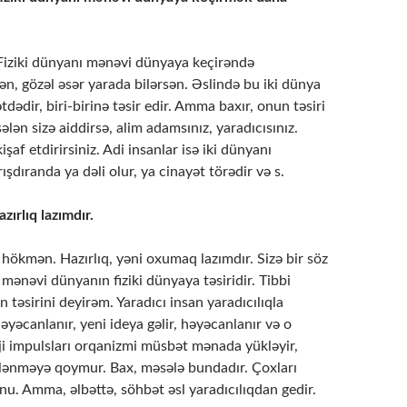
Fiziki dünyanı mənəvi dünyaya keçirəndə
sən, gözəl əsər yarada bilərsən. Əslində bu iki dünya
ətdədir, biri-birinə təsir edir. Amma baxır, onun təsiri
ələn sizə aiddirsə, alim adamsınız, yaradıcısınız.
şaf etdirirsiniz. Adi insanlar isə iki dünyanı
rışdıranda ya dəli olur, ya cinayət törədir və s.
zırlıq lazımdır.
ökmən. Hazırlıq, yəni oxumaq lazımdır. Sizə bir söz
ənəvi dünyanın fiziki dünyaya təsiridir. Tibbi
 təsirini deyirəm. Yaradıcı insan yaradıcılıqla
yəcanlanır, yeni ideya gəlir, həyəcanlanır və o
ji impulsları orqanizmi müsbət mənada yükləyir,
lənməyə qoymur. Bax, məsələ bundadır. Çoxları
u. Amma, əlbəttə, söhbət əsl yaradıcılıqdan gedir.