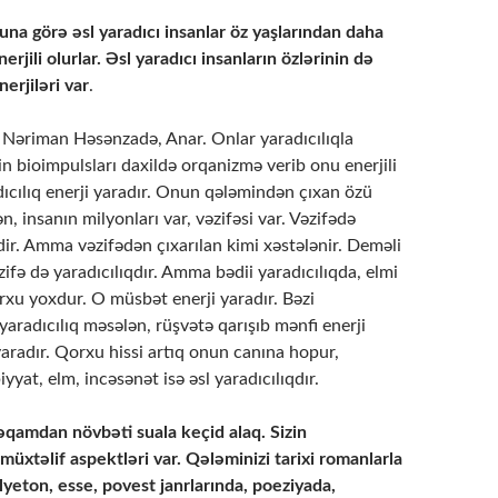
una görə əsl yaradıcı insanlar öz yaşlarından daha
rjili olurlar. Əsl yaradıcı insanların özlərinin də
nerjiləri var
.
Nəriman Həsənzadə, Anar. Onlar yaradıcılıqla
 bioimpulsları daxildə orqanizmə verib onu enerjili
adıcılıq enerji yaradır. Onun qələmindən çıxan özü
n, insanın milyonları var, vəzifəsi var. Vəzifədə
ir. Amma vəzifədən çıxarılan kimi xəstələnir. Deməli
Vəzifə də yaradıcılıqdır. Amma bədii yaradıcılıqda, elmi
rxu yoxdur. O müsbət enerji yaradır. Bəzi
aradıcılıq məsələn, rüşvətə qarışıb mənfi enerji
aradır. Qorxu hissi artıq onun canına hopur,
iyyat, elm, incəsənət isə əsl yaradıcılıqdır.
əqamdan növbəti suala keçid alaq. Sizin
n müxtəlif aspektləri var. Qələminizi tarixi romanlarla
lyeton, esse, povest janrlarında, poeziyada,