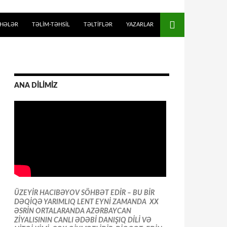
İHƏLƏR
TƏLIM-TƏHSIL
TƏLTİFLƏR
YAZARLAR
ANA DİLİMİZ
ÜZEYİR HACIBƏYOV SÖHBƏT EDİR – BU BİR
DƏQİQƏ YARIMLIQ LENT EYNİ ZAMANDA XX
ƏSRİN ORTALARANDA AZƏRBAYCAN
ZİYALISININ CANLI ƏDƏBİ DANIŞIQ DİLİ VƏ