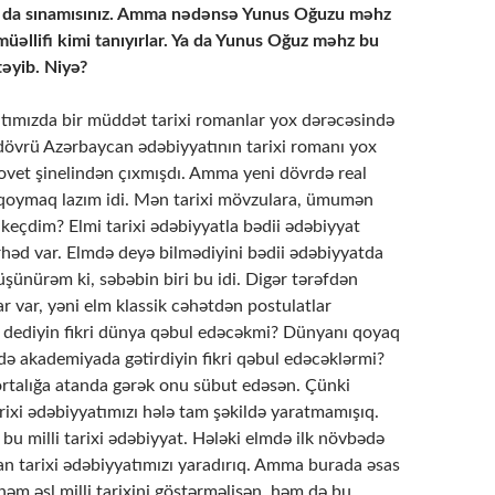
 da sınamısınız. Amma nədənsə Yunus Oğuzu məhz
müəllifi kimi tanıyırlar. Ya da Yunus Oğuz məhz bu
təyib. Niyə?
tımızda bir müddət tarixi romanlar yox dərəcəsində
 dövrü Azərbaycan ədəbiyyatının tarixi romanı yox
sovet şinelindən çıxmışdı. Amma yeni dövrdə real
 qoymaq lazım idi. Mən tarixi mövzulara, ümumən
keçdim? Elmi tarixi ədəbiyyatla bədii ədəbiyyat
rhəd var. Elmdə deyə bilmədiyini bədii ədəbiyyatda
üşünürəm ki, səbəbin biri bu idi. Digər tərəfdən
r var, yəni elm klassik cəhətdən postulatlar
 dediyin fikri dünya qəbul edəcəkmi? Dünyanı qoyaq
ə akademiyada gətirdiyin fikri qəbul edəcəklərmi?
 ortalığa atanda gərək onu sübut edəsən. Çünki
rixi ədəbiyyatımızı hələ tam şəkildə yaratmamışıq.
r bu milli tarixi ədəbiyyat. Hələki elmdə ilk növbədə
n tarixi ədəbiyyatımızı yaradırıq. Amma burada əsas
m əsl milli tarixini göstərməlisən, həm də bu