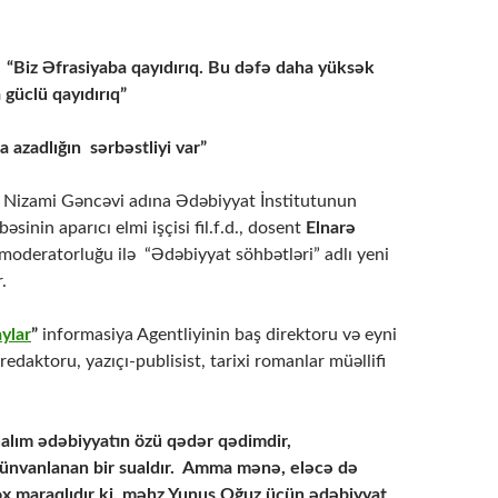
: “Biz Əfrasiyaba qayıdırıq. Bu dəfə daha yüksək
 güclü qayıdırıq”
 azadlığın sərbəstliyi var”
Nizami Gəncəvi adına Ədəbiyyat İnstitutunun
sinin aparıcı elmi işçisi fil.f.d., dosent
Elnarə
moderatorluğu ilə “Ədəbiyyat söhbətləri” adlı yeni
.
ylar
”
informasiya Agentliyinin baş direktoru və eyni
redaktoru, yazıçı-publisist, tarixi romanlar müəllifi
.
sualım ədəbiyyatın özü qədər qədimdir,
 ünvanlanan bir sualdır. Amma mənə, eləcə də
ox maraqlıdır ki, məhz Yunus Oğuz üçün ədəbiyyat