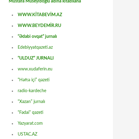
Mustafa Müseyiboğlu adına kitabxana
WWW.KİTABEVİM.AZ
WWW.BEYDEMİR.RU
“Ədəbi ovqat” jurnalı
Edebiyyatqazeti.az
“ULDUZ” JURNALI
www.xudaferin.eu
“Həftə içi” qəzeti
radio-kardeche
“Xəzan” jurnalı
“Fədai” qəzeti
Yazyarat.com
USTAC.AZ