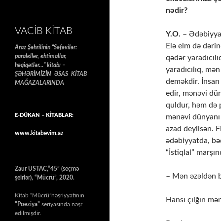
nədir?
VACIB KITAB
Y.O.
– Ədəbiyyat
Elə elm də dərin
Araz Şəhrilinin “Səfəvilər:
paralellər, ehtimallar,
qədər yaradıcıl
həqiqətlər…” kitabı –
yaradıcılıq, mən
ŞƏHƏRİMİZİN ƏSAS KİTAB
deməkdir. İnsan
MAĞAZALARINDA
edir, mənəvi dü
quldur, həm də 
E-DÜKAN – KİTABLAR:
mənəvi dünyanı sə
azad deyilsən. 
www.kitabevim.az
ədəbiyyatda, bə
“İstiqlal” marş
Zaur USTAC,“45” (seçmə
– Mən əzəldən b
şeirlər), “Mücrü”, 2020.
Kitab “Mücrü”nəşriyyatının
Hansı çılğın mə
“Poeziya”
seriyasında nəşr
edilmişdir.