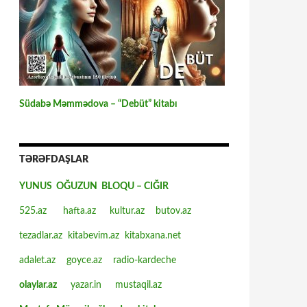
Südabə Məmmədova – “Debüt” kitabı
TƏRƏFDAŞLAR
YUNUS OĞUZUN BLOQU – CIĞIR
525.az
hafta.az
kultur.az
butov.az
tezadlar.az
kitabevim.az
kitabxana.net
adalet.az
goyce.az
radio-kardeche
olaylar.az
yazar.in
mustaqil.az