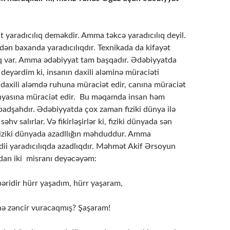
 yaradıcılıq deməkdir. Amma təkcə yaradıcılıq deyil.
dən baxanda yaradıcılıqdır. Texnikada da kifayət
ıq var. Amma ədəbiyyat tam başqadır. Ədəbiyyatda
 deyərdim ki, insanın daxili aləminə müraciəti
 daxili aləmdə ruhuna müraciət edir, canına müraciət
nyasına müraciət edir. Bu məqamda insan həm
padşahdır. Ədəbiyyatda çox zaman fiziki dünya ilə
hv salırlar. Və fikirləşirlər ki, fiziki dünyada sən
Fiziki dünyada azadllığın məhduddur. Amma
dii yaradıcılıqda azadlıqdır. Məhmət Akif Ərsoyun
ından iki misranı deyəcəyəm:
əridir hürr yaşadım, hürr yaşaram,
nə zəncir vuracaqmış? Şaşaram!