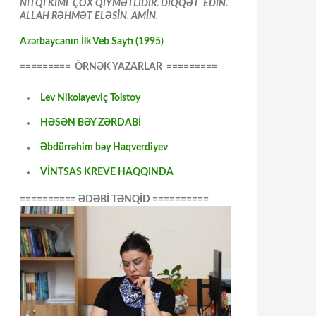
NİTQİ KİMİ ÇOX QİYMƏTLİDİR. DİQQƏT EDİN.
ALLAH RƏHMƏT ELƏSİN. AMİN.
Azərbaycanın İlk Veb Saytı (1995)
========= ÖRNƏK YAZARLAR =========
Lev Nikolayeviç Tolstoy
HƏSƏN BƏY ZƏRDABİ
Əbdürrəhim bəy Haqverdiyev
VİNTSAS KREVE HAQQINDA
========== ƏDƏBİ TƏNQİD ==========