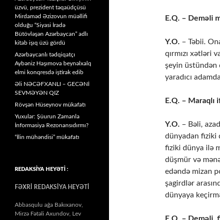
üzvü, prezident təqaüdçüsü
Mirdaməd Əzizovun müəllifi
E.Q. – Deməli m
olduğu “Siyasi İradə
Bütövləşən Azərbaycan” adlı
Y.O.
– Təbii. Ona
kitab işıq üzü gördü
qırmızı xətləri
Azərbaycanlı tədqiqatçı
Aybəniz Haşımova beynəlxalq
şeyin üstündən 
elmi konqresdə iştirak edib
yaradıcı adamda 
Əli NƏCƏFXANLI – GECƏNİ
SEVMƏYƏN QIZ
E.Q. – Maraqlı i
Rövşən Hüseynov mükafatı
Yuxular: Şüurun Zamanla
Y.O.
– Bəli, azad
İnformasiya Rezonansıdırmı?
dünyadan fiziki
“İlin mühəndisi” mükafatı
fiziki dünya ilə
düşmür və mənəvi
REDAKSİYA HEYƏTİ :
edəndə mizan poz
şagirdlər arasın
FƏXRİ REDAKSİYA HEYƏTİ
dünyaya keçirmə
Abbasqulu ağa Bakıxanov,
Mirzə Fətəli Axundov, Lev
E.Q. – Deməli, 