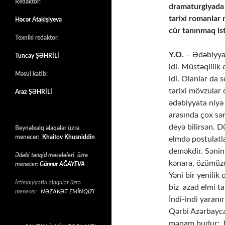
Redaktor:
dramaturgiyada
tarixi romanlar 
Həcər Atakişiyeva
cür tanınmaq is
Texniki redaktor:
Y.O.
– Ədəbiyya
Tuncay ŞƏHRİLİ
idi. Müstəqillik
Məsul katib:
idi. Olanlar da 
tarixi mövzular
Araz ŞƏHRİLİ
ədəbiyyata niyə 
arasında çox sə
deyə bilirsən. D
Beynəlxalq əlaqələr üzrə
menecer:
Khaitov Khusniddin
elmdə postulatla
deməkdir. Sənin
Ədəbi tənqid məsələləri üzrə
kənara, özümüzd
menecer:
Günnur AĞAYEVA
Yəni bir yenilik
İctimaiyyətlə əlaqələr üzrə
biz azad elmi ta
menecer:
NƏZAKƏT EMİNQIZI
İndi-indi yaranı
Qərbi Azərbayca
məqam budur: hə