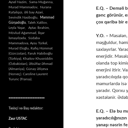
Aysel Nazim, Səma Muğanna,
Murad Məmmədov, Nuranə
E.Q. – Deməli b
Rafailqızı, Əli bəy Azəri,
gənc görünür, ene
Sevindik Nəsiboğlu,
Məmməd
çox qəribə bir e
Gürşadoğlu
, Taleh Xəlilov,
Leyla Yaşar, Aytac İbrahim,
Mövlud Ağamməd, İlqar
Y.O. –
Məsələn, 
İsmayılzadə, Südabə
məşğuldur, həmin
Məmmədova, Aysu Türkel,
Murad Eloğlu, Rafiq Hümmət
saxlayırlar. Yar
(Gürcüstan), Faruk Habiboğlu
enerjidir. Məsələ
(Türkiyə), Khaitov Khusniddin
olanda top kimid
(Özbəkistan), Əbülfəz Əhməd
(Almaniya), Günay Əliyeva
enerjini itirir. 
(Norveç). Caroline Laurent
yaradıcılıqda qo
Turunc (Fransa).
məmurlarda isə y
yaradır. Qorxu y
xəstələnir. Ədəb
=====================
Təsisçi və Baş redaktor:
E.Q. – Elə bu m
yaradıcılığınızı
Zaur USTAC
yanaşı nəsrin fe