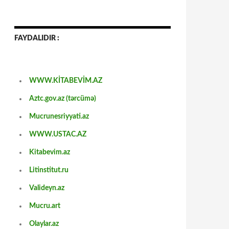
FAYDALIDIR :
WWW.KİTABEVİM.AZ
Aztc.gov.az (tərcümə)
Mucrunesriyyati.az
WWW.USTAC.AZ
Kitabevim.az
Litinstitut.ru
Valideyn.az
Mucru.art
Olaylar.az