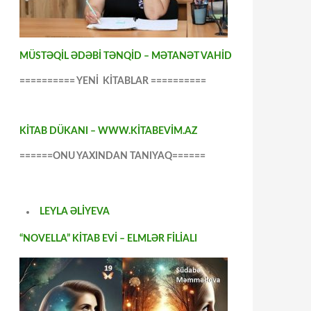
MÜSTƏQİL ƏDƏBİ TƏNQİD – MƏTANƏT VAHİD
========== YENİ KİTABLAR ==========
KİTAB DÜKANI – WWW.KİTABEVİM.AZ
======ONU YAXINDAN TANIYAQ======
LEYLA ƏLİYEVA
“NOVELLA” KİTAB EVİ – ELMLƏR FİLİALI