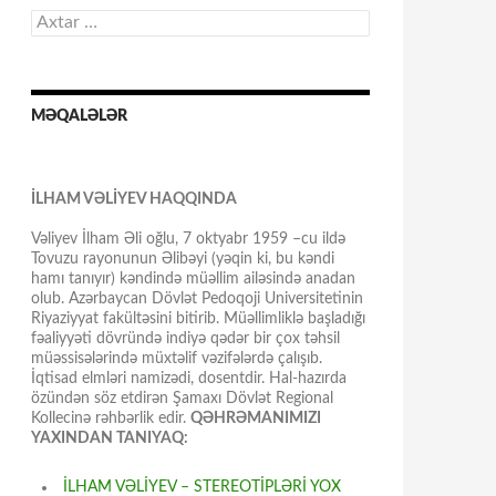
Axtarış:
MƏQALƏLƏR
İLHAM VƏLİYEV HAQQINDA
Vəliyev İlham Əli oğlu, 7 oktyabr 1959 –cu ildə
Tovuzu rayonunun Əlibəyi (yəqin ki, bu kəndi
hamı tanıyır) kəndində müəllim ailəsində anadan
olub. Azərbaycan Dövlət Pedoqoji Universitetinin
Riyaziyyat fakültəsini bitirib. Müəllimliklə başladığı
fəaliyyəti dövründə indiyə qədər bir çox təhsil
müəssisələrində müxtəlif vəzifələrdə çalışıb.
İqtisad elmləri namizədi, dosentdir. Hal-hazırda
özündən söz etdirən Şamaxı Dövlət Regional
Kollecinə rəhbərlik edir.
QƏHRƏMANIMIZI
YAXINDAN TANIYAQ:
İLHAM VƏLİYEV – STEREOTİPLƏRİ YOX