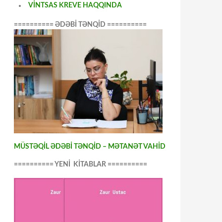
VİNTSAS KREVE HAQQINDA
========== ƏDƏBİ TƏNQİD ==========
MÜSTƏQİL ƏDƏBİ TƏNQİD – MƏTANƏT VAHİD
========== YENİ KİTABLAR ==========