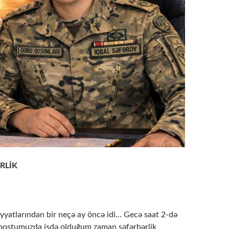
RLİK
iyyatlarından bir neçə ay öncə idi… Gecə saat 2-də
postumuzda işdə olduğum zaman səfərbərlik