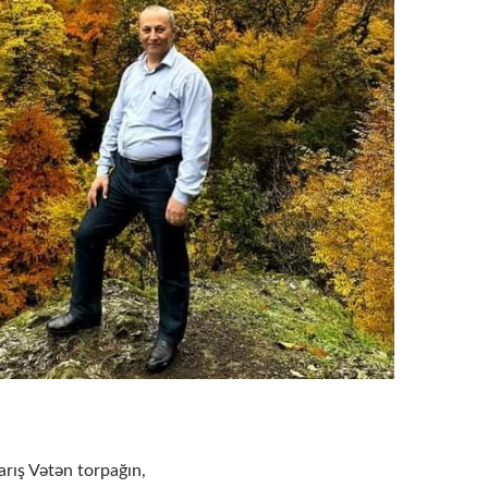
arış Vətən torpağın,