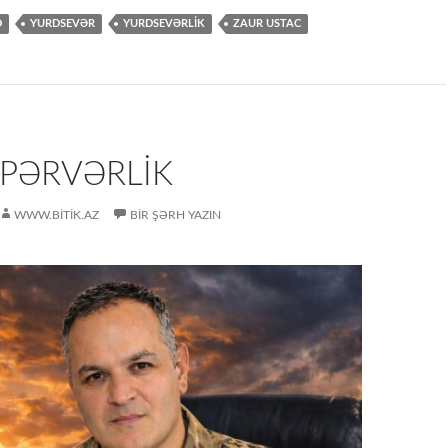
D
YURDSEVƏR
YURDSEVƏRLIK
ZAUR USTAC
PƏRVƏRLİK
WWW.BITIK.AZ
BIR ŞƏRH YAZIN