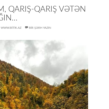
, QARIŞ-QARIŞ VƏTƏN
ĞIN…
WWW.BITIK.AZ
BIR ŞƏRH YAZIN