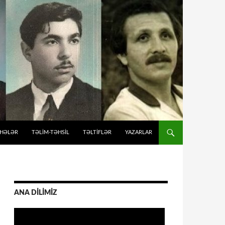
İHƏLƏR
TƏLIM-TƏHSIL
TƏLTİFLƏR
YAZARLAR
ANA DİLİMİZ