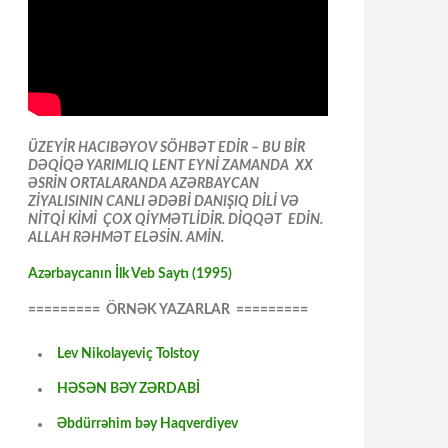
ÜZEYİR HACIBƏYOV SÖHBƏT EDİR – BU BİR
DƏQİQƏ YARIMLIQ LENT EYNİ ZAMANDA XX
ƏSRİN ORTALARANDA AZƏRBAYCAN
ZİYALISININ CANLI ƏDƏBİ DANIŞIQ DİLİ VƏ
NİTQİ KİMİ ÇOX QİYMƏTLİDİR. DİQQƏT EDİN.
ALLAH RƏHMƏT ELƏSİN. AMİN.
Azərbaycanın İlk Veb Saytı (1995)
========= ÖRNƏK YAZARLAR =========
Lev Nikolayeviç Tolstoy
HƏSƏN BƏY ZƏRDABİ
Əbdürrəhim bəy Haqverdiyev