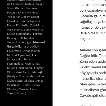
Akif Abbasov, Mahirə Nağıqızı,
idarəsindən zəng
Vüqar Əhməd, Mehman
yola çıxmalıyam
Həsənli, Təranə Məmməd,
Gecəylə gəlib m
Aydın Xan Əbilov, Kamal
Camalov, Günnur Ağayeva,
sağollaşmağa be
Rizvan Fikrətoğlu, Xəlil Mirzə,
nümayəndə vaxtı
Aysel Nazim, Səma Muğanna,
Belə oldu ki, bir
Murad Məmmədov, Nuranə
Rafailqızı, Əli bəy Azəri,
qoşdular.
Sevindik Nəsiboğlu,
Məmməd
Gürşadoğlu
, Taleh Xəlilov,
Təlimin son günl
Leyla Yaşar, Aytac İbrahim,
Mövlud Ağamməd, İlqar
Dağda idik. Tel
İsmayılzadə, Südabə
Zəng edən qadın
Məmmədova, Aysu Türkel,
və ehtiramını bi
Murad Eloğlu, Rafiq Hümmət
(Gürcüstan), Faruk Habiboğlu
böyüyəndə hərbç
(Türkiyə), Khaitov Khusniddin
müharibə olsa, 
(Özbəkistan), Əbülfəz Əhməd
Mən qeyri-ixtiy
(Almaniya), Günay Əliyeva
(Norveç). Caroline Laurent
müharibəyə gön
Turunc (Fransa).
Cavabı qəti oldu