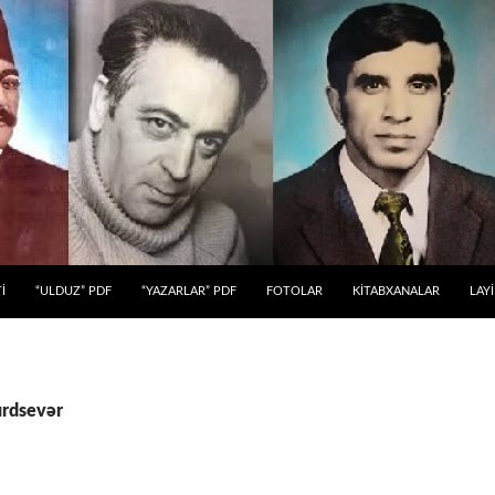
 KEÇ
İ
“ULDUZ” PDF
“YAZARLAR” PDF
FOTOLAR
KİTABXANALAR
LAY
Yurdsevər