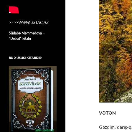
>>>>WWW.USTAC.AZ
Südabə Məmmədova –
“Debüt” kitabı
BU XÜSUSİ KİTABDIR:
VƏTƏN
Gəzdim, qarış-q