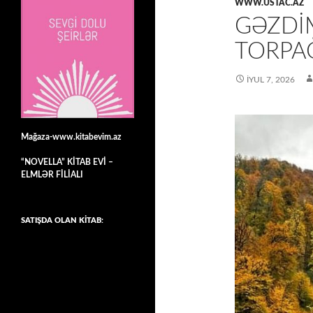
WWW.USTAC.AZ
GƏZDIM
TORPA
İYUL 7, 2026
Mağaza-www.kitabevim.az
“NOVELLA” KİTAB EVİ –
ELMLƏR FİLİALI
SATIŞDA OLAN KİTAB: