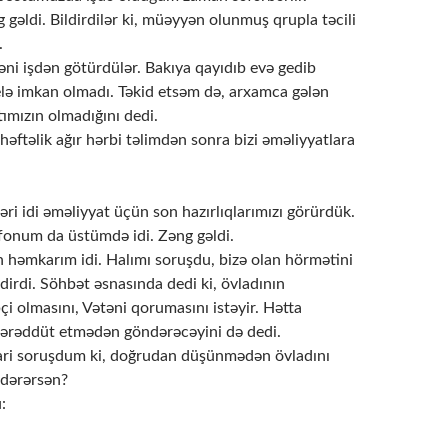
 gəldi. Bildirdilər ki, müəyyən olunmuş qrupla təcili
.
əni işdən götürdülər. Bakıya qayıdıb evə gedib
lə imkan olmadı. Təkid etsəm də, arxamca gələn
mızın olmadığını dedi.
 həftəlik ağır hərbi təlimdən sonra bizi əməliyyatlara
əri idi əməliyyat üçün son hazırlıqlarımızı görürdük.
efonum da üstümdə idi. Zəng gəldi.
 həmkarım idi. Halımı soruşdu, bizə olan hörmətini
ldirdi. Söhbət əsnasında dedi ki, övladının
i olmasını, Vətəni qorumasını istəyir. Hətta
tərəddüt etmədən göndərəcəyini də dedi.
ari soruşdum ki, doğrudan düşünmədən övladını
dərərsən?
: