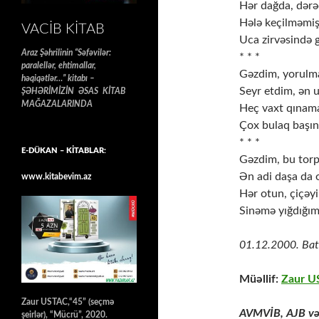
Hər dağda, dərə
Hələ keçilməmiş,
VACIB KITAB
Uca zirvəsində
Araz Şəhrilinin “Səfəvilər:
* * *
paralellər, ehtimallar,
Gəzdim, yorulma
həqiqətlər…” kitabı –
Seyr etdim, ən 
ŞƏHƏRİMİZİN ƏSAS KİTAB
MAĞAZALARINDA
Heç vaxt qınama
Çox bulaq başı
* * *
E-DÜKAN – KİTABLAR:
Gəzdim, bu tor
Ən adi daşa da
www.kitabevim.az
Hər otun, çiçəyi
Sinəmə yığdığım
01.12.2000. Bat
Müəllif:
Zaur 
Zaur USTAC,“45” (seçmə
AVMVİB, AJB və 
şeirlər), “Mücrü”, 2020.