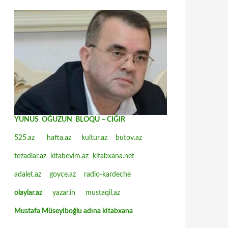
YUNUS OĞUZUN BLOQU – CIĞIR
525.az
hafta.az
kultur.az
butov.az
tezadlar.az
kitabevim.az
kitabxana.net
adalet.az
goyce.az
radio-kardeche
olaylar.az
yazar.in
mustaqil.az
Mustafa Müseyiboğlu adına kitabxana