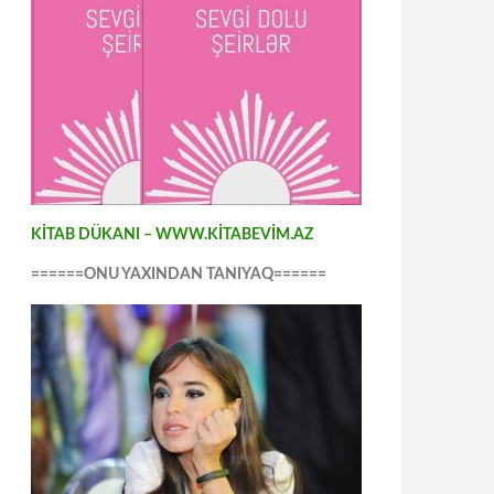
KİTAB DÜKANI – WWW.KİTABEVİM.AZ
======ONU YAXINDAN TANIYAQ======