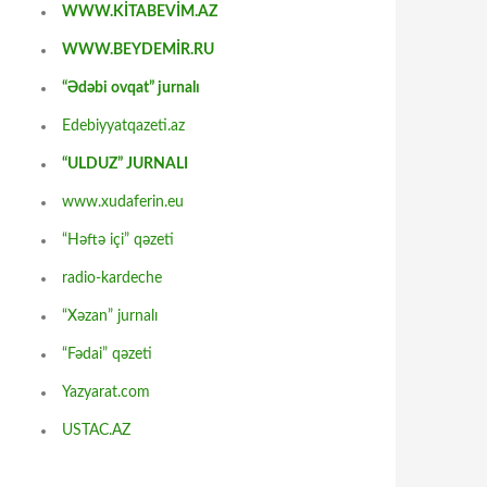
WWW.KİTABEVİM.AZ
WWW.BEYDEMİR.RU
“Ədəbi ovqat” jurnalı
Edebiyyatqazeti.az
“ULDUZ” JURNALI
www.xudaferin.eu
“Həftə içi” qəzeti
radio-kardeche
“Xəzan” jurnalı
“Fədai” qəzeti
Yazyarat.com
USTAC.AZ