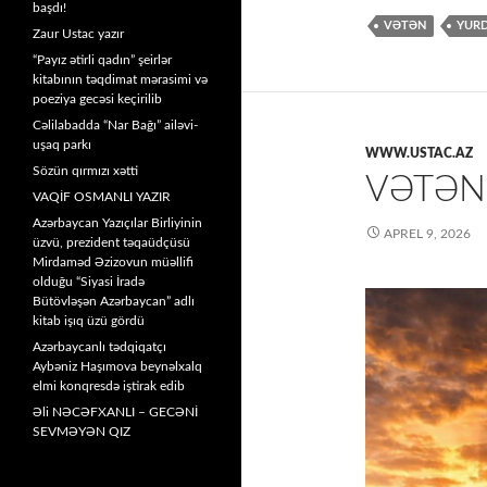
başdı!
VƏTƏN
YUR
Zaur Ustac yazır
“Payız ətirli qadın” şeirlər
kitabının təqdimat mərasimi və
poeziya gecəsi keçirilib
Cəlilabadda “Nar Bağı” ailəvi-
uşaq parkı
WWW.USTAC.AZ
Sözün qırmızı xətti
VƏTƏN
VAQİF OSMANLI YAZIR
Azərbaycan Yazıçılar Birliyinin
APREL 9, 2026
üzvü, prezident təqaüdçüsü
Mirdaməd Əzizovun müəllifi
olduğu “Siyasi İradə
Bütövləşən Azərbaycan” adlı
kitab işıq üzü gördü
Azərbaycanlı tədqiqatçı
Aybəniz Haşımova beynəlxalq
elmi konqresdə iştirak edib
Əli NƏCƏFXANLI – GECƏNİ
SEVMƏYƏN QIZ