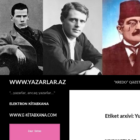
MÜHTƏVIYYATA
Axtar
WWW.YAZARLAR.AZ
“KREDO” QƏZET
"…yazarlar, ancaq yazarlar…"
ELEKTRON KİTABXANA
WWW.E-KİTABXANA.COM
Etiket arxivi: 