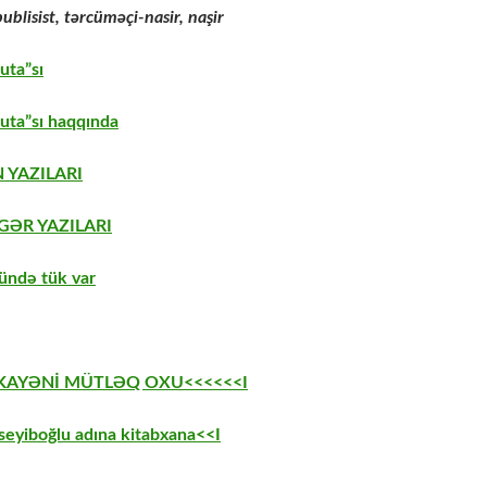
publisist, tərcüməçi-nasir, naşir
uta”sı
uta”sı haqqında
 YAZILARI
GƏR YAZILARI
ündə tük var
EKAYƏNİ MÜTLƏQ OXU<<<<<<I
eyiboğlu adına kitabxana<<I