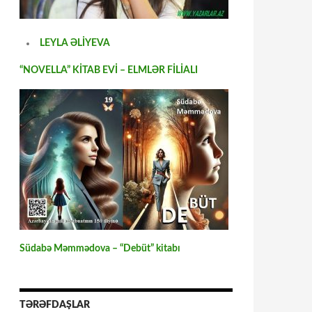
LEYLA ƏLİYEVA
“NOVELLA” KİTAB EVİ – ELMLƏR FİLİALI
Südabə Məmmədova – “Debüt” kitabı
TƏRƏFDAŞLAR