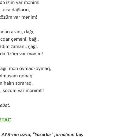
də izim var mənim!
 uca dağların,
 gözüm var mənim!
dan aranı, dağı,
ucqar çəməni, bağı,
dım zamanı, çağı,
nda üzüm var mənim!
pağı, mən oymaq-oymaq,
 olmuşam qonaq,
n halın soraraq,
, sözüm var mənim!!!
abat.
USTAC
AYB-nin üzvü, “Yazarlar” jurnalının baş