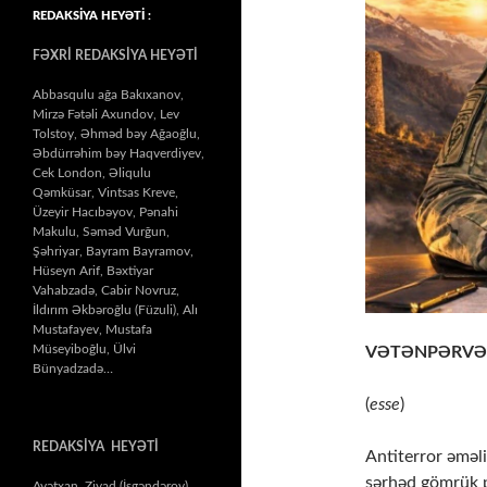
REDAKSİYA HEYƏTİ :
FƏXRİ REDAKSİYA HEYƏTİ
Abbasqulu ağa Bakıxanov,
Mirzə Fətəli Axundov, Lev
Tolstoy, Əhməd bəy Ağaoğlu,
Əbdürrəhim bəy Haqverdiyev,
Cek London, Əliqulu
Qəmküsar, Vintsas Kreve,
Üzeyir Hacıbəyov, Pənahi
Makulu, Səməd Vurğun,
Şəhriyar, Bayram Bayramov,
Hüseyn Arif, Bəxtiyar
Vahabzadə, Cabir Novruz,
İldırım Əkbəroğlu (Füzuli), Alı
Mustafayev, Mustafa
Müseyiboğlu, Ülvi
VƏTƏNPƏRVƏ
Bünyadzadə…
(
esse
)
REDAKSİYA HEYƏTİ
Antiterror əməl
sərhəd gömrük 
Ayətxan Ziyad (İsgəndərov),