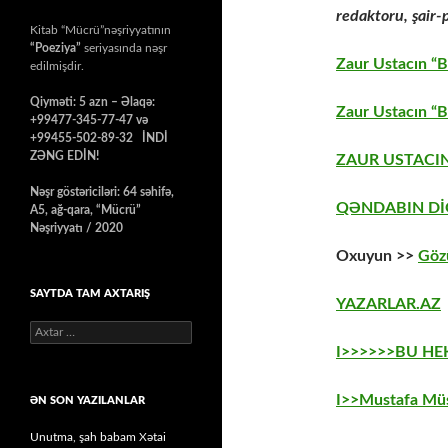
redaktoru,
şair-
Kitab “Mücrü”nəşriyyatının
“Poeziya”
seriyasında nəşr
Zaur Ustacın “B
edilmişdir.
Qiyməti: 5 azn – Əlaqə:
Zaur Ustacın “B
+99477-345-77-47 və
+99455-502-89-32 İNDİ
ZƏNG EDİN!
ZAUR USTACIN
Nəşr göstəriciləri: 64 səhifə,
QƏNDABIN Dİ
A5, ağ-qara, “Mücrü”
Nəşriyyatı / 2020
Oxuyun >>
Göz
SAYTDA TAM AXTARIŞ
YAZARLAR.AZ
Axtarış:
I>>>>>>BU H
I>>Mustafa Müs
ƏN SON YAZILANLAR
Unutma, şah babam Xətai