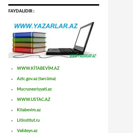
FAYDALIDIR :
WWW.KİTABEVİM.AZ
Aztc.gov.az (tərcümə)
Mucrunesriyyati.az
WWW.USTAC.AZ
Kitabevim.az
Litinstitut.ru
Valideyn.az