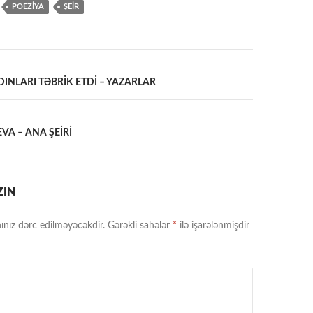
POEZİYA
ŞEİR
INLARI TƏBRİK ETDİ – YAZARLAR
a
VA – ANA ŞEİRİ
ZIN
ınız dərc edilməyəcəkdir.
Gərəkli sahələr
*
ilə işarələnmişdir