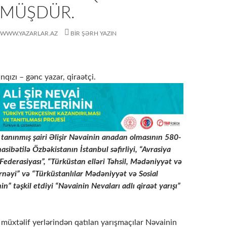
MÜŞDÜR.
WWW.YAZARLAR.AZ
BIR ŞƏRH YAZIN
qızı – gənc yazar, qiraətçi.
tanınmış şairi Əlişir Nəvainin anadan olmasının 580-
sibətilə Özbəkistanın İstanbul səfirliyi, “Avrasiya
Federasiyası”, “Türküstan elləri Təhsil, Mədəniyyət və
nəyi” və “Türküstanlılar Mədəniyyət və Sosial
n” təşkil etdiyi “Nəvainin Nevaları adlı qiraət yarışı”
müxtəlif yerlərindən qatılan yarışmaçılar Nəvainin