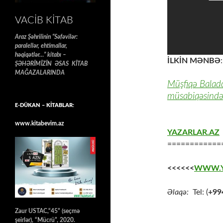
VACIB KITAB
Araz Şəhrilinin “Səfəvilər:
paralellər, ehtimallar,
həqiqətlər…” kitabı –
İLKİN MƏNBƏ
:
ŞƏHƏRİMİZİN ƏSAS KİTAB
MAĞAZALARINDA
Müşfiqə Baladdi
müsabiqəsində 
E-DÜKAN – KİTABLAR:
www.kitabevim.az
YAZARLAR.AZ
============
<<<<<<
WWW.Y
Əlaqə:
Tel: (
+99
Zaur USTAC,“45” (seçmə
şeirlər), “Mücrü”, 2020.