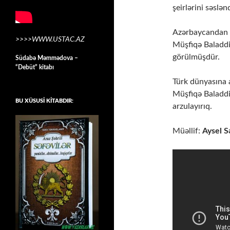
şeirlərini səslə
Azərbaycandan ya
>>>>WWW.USTAC.AZ
Müşfiqə Baladdinq
görülmüşdür.
Südabə Məmmədova –
“Debüt” kitabı
Türk dünyasına 
Müşfiqə Baladdin
BU XÜSUSİ KİTABDIR:
arzulayırıq.
Müəllif:
Aysel S