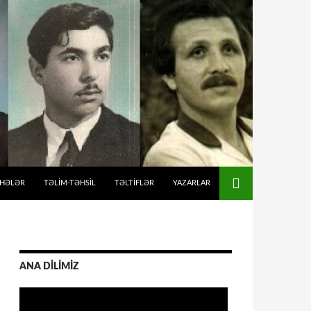
İHƏLƏR
TƏLIM-TƏHSIL
TƏLTİFLƏR
YAZARLAR
ANA DİLİMİZ