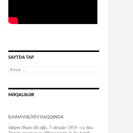
SAYTDA TAP
Axtarış:
MƏQALƏLƏR
İLHAM VƏLİYEV HAQQINDA
Vəliyev İlham Əli oğlu, 7 oktyabr 1959 –cu ildə