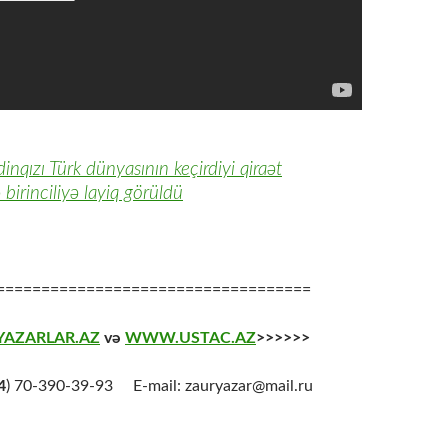
nqızı Türk dünyasının keçirdiyi qiraət
birinciliyə layiq görüldü
===================================
AZARLAR.AZ
və
WWW.USTAC.AZ
>>>>>>
4
) 70-390-39-93 E-mail: zauryazar@mail.ru