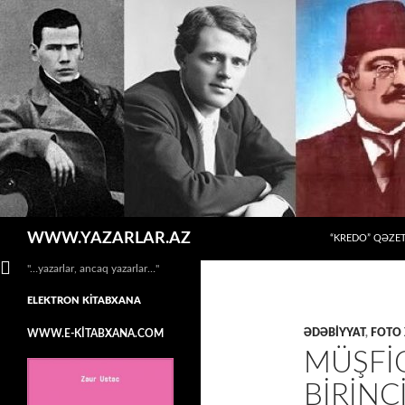
MÜHTƏVIYYATA
Axtar
WWW.YAZARLAR.AZ
“KREDO” QƏZET
"…yazarlar, ancaq yazarlar…"
ELEKTRON KİTABXANA
ƏDƏBİYYAT
,
FOTO
WWW.E-KİTABXANA.COM
MÜŞFI
BIRINC