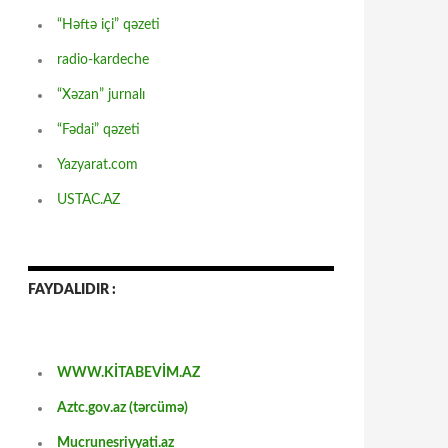
“Həftə içi” qəzeti
radio-kardeche
“Xəzan” jurnalı
“Fədai” qəzeti
Yazyarat.com
USTAC.AZ
FAYDALIDIR :
WWW.KİTABEVİM.AZ
Aztc.gov.az (tərcümə)
Mucrunesriyyati.az