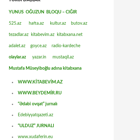
TƏRƏFDAŞLAR
YUNUS OĞUZUN BLOQU – CIĞIR
525.az
hafta.az
kultur.az
butov.az
tezadlar.az
kitabevim.az
kitabxana.net
adalet.az
goyce.az
radio-kardeche
olaylar.az
yazar.in
mustaqil.az
Mustafa Müseyiboğlu adına kitabxana
WWW.KİTABEVİM.AZ
WWW.BEYDEMİR.RU
“Ədəbi ovqat” jurnalı
Edebiyyatqazeti.az
“ULDUZ” JURNALI
www.xudaferin.eu