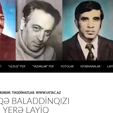
 KEÇ
İ
“ULDUZ” PDF
“YAZARLAR” PDF
FOTOLAR
KİTABXANALAR
LAY
 XƏBƏR
,
TƏQDİMATLAR
,
WWW.USTAC.AZ
QƏ BALADDINQIZI
I YERƏ LAYIQ