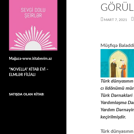
GÖRÜL
MART 7, 2021
Müşfiqə Baladdin
Mağaza-www.kitabevim.az
“NOVELLA” KİTAB EVİ –
ELMLƏR FİLİALI
Türk dünyasının 
cı ildönümü müna
SATIŞDA OLAN KİTAB:
Türk Dərnəkləri 
Yardımlaşma Dər
Yardım Dərnəyini
keçirilmişdir.
Türk dünyasının 