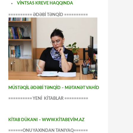
VİNTSAS KREVE HAQQINDA
========== ƏDƏBİ TƏNQİD ==========
MÜSTƏQİL ƏDƏBİ TƏNQİD – MƏTANƏT VAHİD
========== YENİ KİTABLAR ==========
KİTAB DÜKANI – WWW.KİTABEVİM.AZ
======ONU YAXINDAN TANIYAQ======