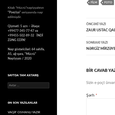
FİLM
FOTO
Kitab “Mücrü”nəşriyyatının
“Poeziya”
seriyasında nəşr
edilmişdir.
Yazılar
ÖNCƏKI YAZI
Qiyməti: 5 azn – Əlaqə:
üzrə
ZAUR USTAC QAD
+99477-345-77-47 və
+99455-502-89-32 İNDİ
naviqasiy
ZƏNG EDİN!
SONRAKI YAZI
NƏRGİZ MİRZƏYE
Nəşr göstəriciləri: 64 səhifə,
A5, ağ-qara, “Mücrü”
Nəşriyyatı / 2020
BIR CAVAB YA
SAYTDA TAM AXTARIŞ
Sizin e-poçt ünvan
Axtarış:
Şərh
*
ƏN SON YAZILANLAR
VAQİF OSMANLI YAZIR