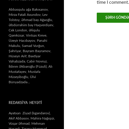
time I comment
Abbasqulu ağa Bakıxanov,
Mirzə Fətəli Axundov, Lev
Tolstoy, Əhməd bəy Ağaoğlu,
Əbdürrəhim bəy Haqverdiyev,
Cek London, Əliqulu
Qəmküsar, Vintsas Kreve,
Üzeyir Hacıbəyov, Pənahi
Makulu, Səməd Vurğun,
Şəhriyar, Bayram Bayramov,
Hüseyn Arif, Bəxtiyar
Vahabzadə, Cabir Novruz,
İldırım Əkbəroğlu (Füzuli), Alı
Mustafayev, Mustafa
Müseyiboğlu, Ülvi
Bünyadzadə…
REDAKSİYA HEYƏTİ
Ayətxan Ziyad (İsgəndərov),
Akif Abbasov, Mahirə Nağıqızı,
Vüqar Əhməd, Mehman
Həsənli, Təranə Məmməd,