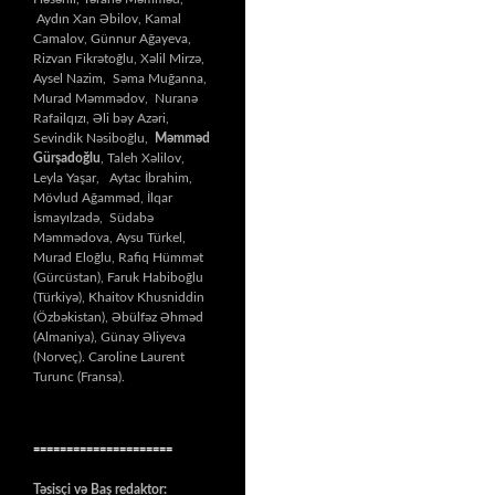
Aydın Xan Əbilov, Kamal
Camalov, Günnur Ağayeva,
Rizvan Fikrətoğlu, Xəlil Mirzə,
Aysel Nazim, Səma Muğanna,
Murad Məmmədov, Nuranə
Rafailqızı, Əli bəy Azəri,
Sevindik Nəsiboğlu,
Məmməd
Gürşadoğlu
, Taleh Xəlilov,
Leyla Yaşar, Aytac İbrahim,
Mövlud Ağamməd, İlqar
İsmayılzadə, Südabə
Məmmədova, Aysu Türkel,
Murad Eloğlu, Rafiq Hümmət
(Gürcüstan), Faruk Habiboğlu
(Türkiyə), Khaitov Khusniddin
(Özbəkistan), Əbülfəz Əhməd
(Almaniya), Günay Əliyeva
(Norveç). Caroline Laurent
Turunc (Fransa).
=====================
Təsisçi və Baş redaktor: