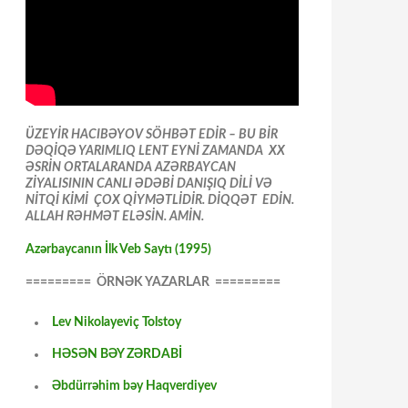
ÜZEYİR HACIBƏYOV SÖHBƏT EDİR – BU BİR
DƏQİQƏ YARIMLIQ LENT EYNİ ZAMANDA XX
ƏSRİN ORTALARANDA AZƏRBAYCAN
ZİYALISININ CANLI ƏDƏBİ DANIŞIQ DİLİ VƏ
NİTQİ KİMİ ÇOX QİYMƏTLİDİR. DİQQƏT EDİN.
ALLAH RƏHMƏT ELƏSİN. AMİN.
Azərbaycanın İlk Veb Saytı (1995)
========= ÖRNƏK YAZARLAR =========
Lev Nikolayeviç Tolstoy
HƏSƏN BƏY ZƏRDABİ
Əbdürrəhim bəy Haqverdiyev