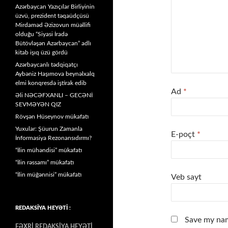
Azərbaycan Yazıçılar Birliyinin
üzvü, prezident təqaüdçüsü
Mirdaməd Əzizovun müəllifi
olduğu “Siyasi İradə
Bütövləşən Azərbaycan” adlı
kitab işıq üzü gördü
Azərbaycanlı tədqiqatçı
Aybəniz Haşımova beynəlxalq
elmi konqresdə iştirak edib
Ad
*
Əli NƏCƏFXANLI – GECƏNİ
SEVMƏYƏN QIZ
Rövşən Hüseynov mükafatı
Yuxular: Şüurun Zamanla
E-poçt
*
İnformasiya Rezonansıdırmı?
“İlin mühəndisi” mükafatı
“İlin rəssamı” mükafatı
“İlin müğənnisi” mükafatı
Veb sayt
REDAKSİYA HEYƏTİ :
Save my nam
FƏXRİ REDAKSİYA HEYƏTİ