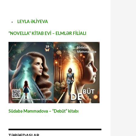
LEYLA ƏLİYEVA
“NOVELLA” KİTAB EVİ – ELMLƏR FİLİALI
Südabə Məmmədova – “Debüt” kitabı