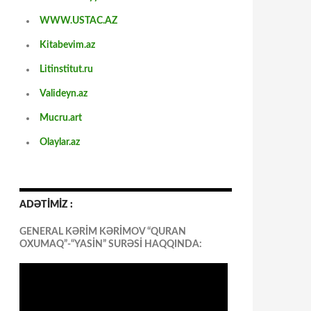
WWW.USTAC.AZ
Kitabevim.az
Litinstitut.ru
Valideyn.az
Mucru.art
Olaylar.az
ADƏTİMİZ :
GENERAL KƏRİM KƏRİMOV “QURAN
OXUMAQ”-“YASİN” SURƏSİ HAQQINDA: