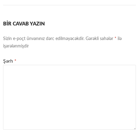
BIR CAVAB YAZIN
Sizin e-poçt ünvanınız dərc edilməyəcəkdir.
Gərəkli sahələr
*
ilə
işarələnmişdir
Şərh
*