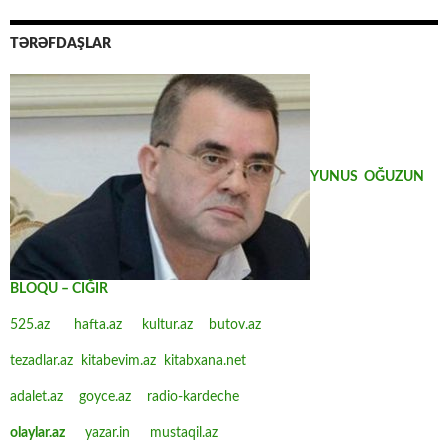
TƏRƏFDAŞLAR
YUNUS OĞUZUN
BLOQU – CIĞIR
525.az
hafta.az
kultur.az
butov.az
tezadlar.az
kitabevim.az
kitabxana.net
adalet.az
goyce.az
radio-kardeche
olaylar.az
yazar.in
mustaqil.az