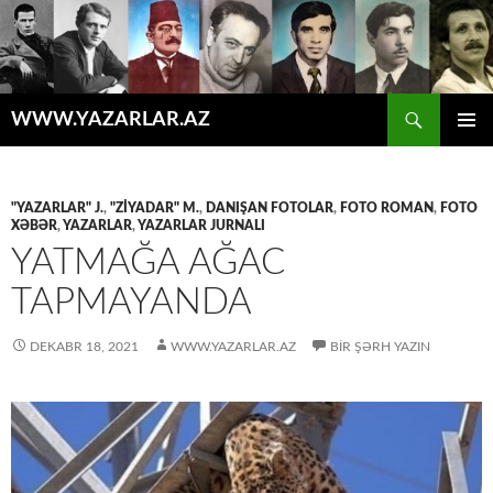
Axtar
WWW.YAZARLAR.AZ
MÜHTƏVIYYATA
ƏSAS
KEÇ
MENYU
"YAZARLAR" J.
,
"ZİYADAR" M.
,
DANIŞAN FOTOLAR
,
FOTO ROMAN
,
FOTO
XƏBƏR
,
YAZARLAR
,
YAZARLAR JURNALI
YATMAĞA AĞAC
TAPMAYANDA
DEKABR 18, 2021
WWW.YAZARLAR.AZ
BIR ŞƏRH YAZIN