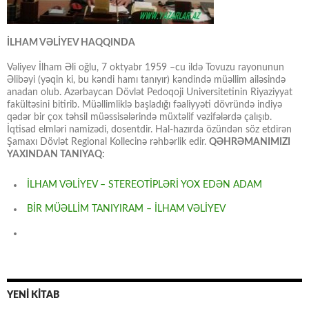
İLHAM VƏLİYEV HAQQINDA
Vəliyev İlham Əli oğlu, 7 oktyabr 1959 –cu ildə Tovuzu rayonunun
Əlibəyi (yəqin ki, bu kəndi hamı tanıyır) kəndində müəllim ailəsində
anadan olub. Azərbaycan Dövlət Pedoqoji Universitetinin Riyaziyyat
fakültəsini bitirib. Müəllimliklə başladığı fəaliyyəti dövründə indiyə
qədər bir çox təhsil müəssisələrində müxtəlif vəzifələrdə çalışıb.
İqtisad elmləri namizədi, dosentdir. Hal-hazırda özündən söz etdirən
Şamaxı Dövlət Regional Kollecinə rəhbərlik edir.
QƏHRƏMANIMIZI
YAXINDAN TANIYAQ:
İLHAM VƏLİYEV – STEREOTİPLƏRİ YOX EDƏN ADAM
BİR MÜƏLLİM TANIYIRAM – İLHAM VƏLİYEV
YENİ KİTAB