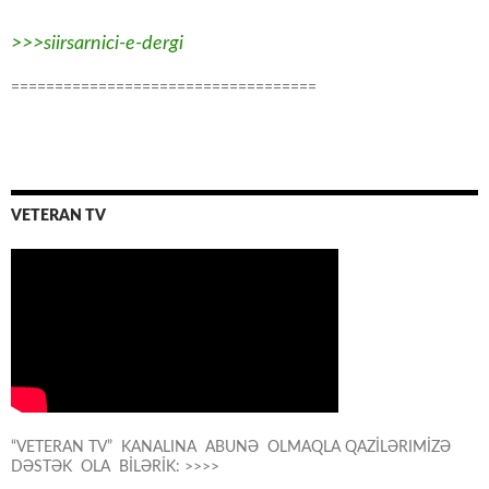
>>>siirsarnici-e-dergi
===================================
VETERAN TV
“VETERAN TV” KANALINA ABUNƏ OLMAQLA QAZİLƏRIMİZƏ
DƏSTƏK OLA BİLƏRİK: >>>>