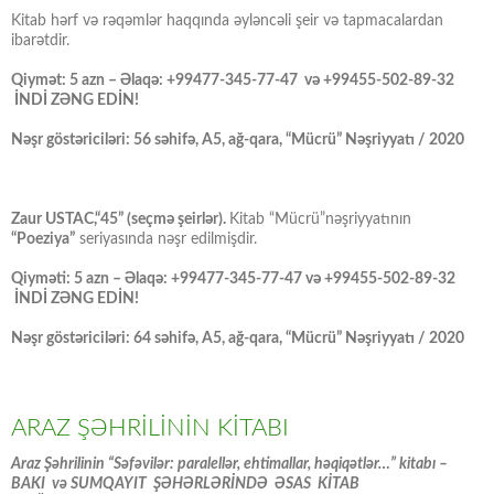
Kitab hərf və rəqəmlər haqqında əyləncəli şeir və tapmacalardan
ibarətdir.
Qiymət: 5 azn – Əlaqə: +99477-345-77-47 və +99455-502-89-32
İNDİ ZƏNG EDİN!
Nəşr göstəriciləri: 56 səhifə, A5, ağ-qara, “Mücrü” Nəşriyyatı / 2020
Zaur USTAC,“45” (seçmə şeirlər).
Kitab “Mücrü”nəşriyyatının
“Poeziya”
seriyasında nəşr edilmişdir.
Qiyməti: 5 azn – Əlaqə: +99477-345-77-47 və +99455-502-89-32
İNDİ ZƏNG EDİN!
Nəşr göstəriciləri: 64 səhifə, A5, ağ-qara, “Mücrü” Nəşriyyatı / 2020
ARAZ ŞƏHRİLİNİN KİTABI
Araz Şəhrilinin “Səfəvilər: paralellər, ehtimallar, həqiqətlər…” kitabı –
BAKI və SUMQAYIT ŞƏHƏRLƏRİNDƏ ƏSAS KİTAB