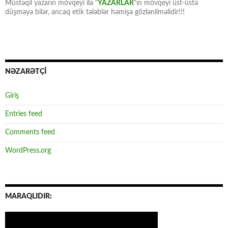
Müstəqil yazarın mövqeyi ilə “
YAZARLAR
“ın mövqeyi üst-üstə
düşməyə bilər, ancaq etik tələblər həmişə gözlənilməlidir!!!
NƏZARƏTÇİ
Giriş
Entries feed
Comments feed
WordPress.org
MARAQLIDIR: