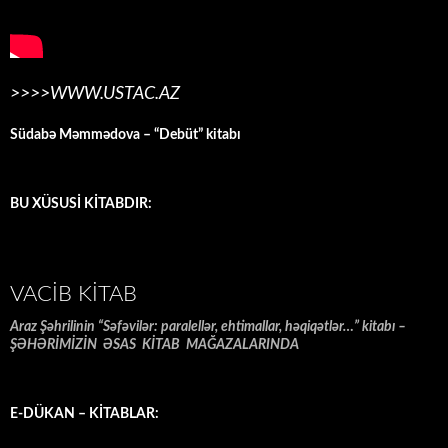
>>>>WWW.USTAC.AZ
Südabə Məmmədova – “Debüt” kitabı
BU XÜSUSİ KİTABDIR:
VACIB KITAB
Araz Şəhrilinin “Səfəvilər: paralellər, ehtimallar, həqiqətlər…” kitabı –
ŞƏHƏRİMİZİN ƏSAS KİTAB MAĞAZALARINDA
E-DÜKAN – KİTABLAR: