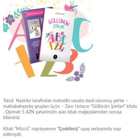
Təhsil Nazirliyi tərəfindən metodiki vəsaitə daxil olunmuş şeirlər –
məktəbəhazırlıq qrupları üçün – Zaur Ustacın “Güllünün Şeirləri” kitabı
. Qiyməti 5 AZN şəhərimizin əsas kitab mağazalarından soruşa
bilərsiniz.
Kitab “Mücrü” nəşriyyatının
“Çoxbilmiş”
uşaq seriyasında nəşr
edilmişdir.