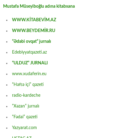
Mustafa Müseyiboğlu adına kitabxana
WWW.KİTABEVİM.AZ
WWW.BEYDEMİR.RU
“Ədəbi ovqat” jurnalı
Edebiyyatqazeti.az
“ULDUZ” JURNALI
www.xudaferin.eu
“Həftə içi” qəzeti
radio-kardeche
“Xəzan” jurnalı
“Fədai” qəzeti
Yazyarat.com