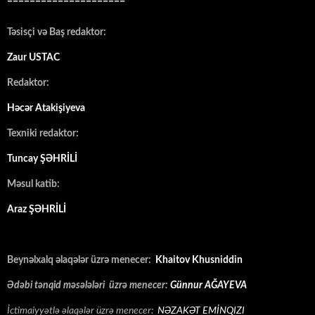
=====================
Təsisçi və Baş redaktor:
Zaur USTAC
Redaktor:
Həcər Atakişiyeva
Texniki redaktor:
Tuncay ŞƏHRİLİ
Məsul katib:
Araz ŞƏHRİLİ
Beynəlxalq əlaqələr üzrə menecer:
Khaitov Khusniddin
Ədəbi tənqid məsələləri üzrə menecer:
Günnur AĞAYEVA
İctimaiyyətlə əlaqələr üzrə menecer:
NƏZAKƏT EMİNQIZI