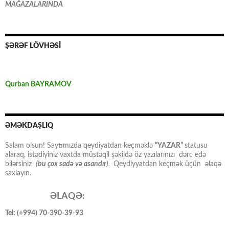
MAĞAZALARINDA
ŞƏRƏF LÖVHƏSİ
Qurban BAYRAMOV
ƏMƏKDAŞLIQ
Salam olsun! Saytımızda qeydiyatdan keçməklə
“YAZAR”
statusu
alaraq, istədiyiniz vaxtda müstəqil şəkildə öz yazılarınızı dərc edə
bilərsiniz
(
bu çox sadə və asandır
).
Qeydiyyatdan keçmək üçün əlaqə
saxlayın.
ƏLAQƏ:
Tel: (+994) 70-390-39-93