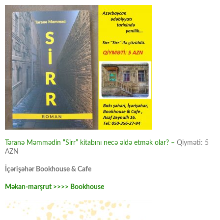
Təranə Məmmədin “Sirr” kitabını necə əldə etmək olar? –
Qiyməti: 5
AZN
İçərişəhər Bookhouse & Cafe
Məkan-marşrut >>>> Bookhouse