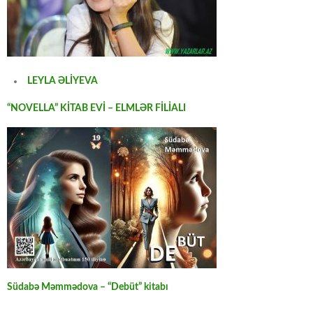
LEYLA ƏLİYEVA
“NOVELLA” KİTAB EVİ – ELMLƏR FİLİALI
Südabə Məmmədova – “Debüt” kitabı