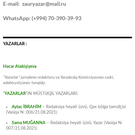
E-mail: zauryazar@mail.ru
WhatsApp: (
+994
) 70-390-39-93
YAZARLAR :
Həcər Atakişiyeva
“Yazarlar” jurnalının redaktoru və Yaradıcılıq Komissiyasının sədri,
ədəbiyyatşünas-tənqidçı
“
YAZARLAR
“IN MÜSTƏQİL YAZARLARI:
Aytac İBRAHİM
– Redaksiya heyəti üzvü, Qax bölgə təmsilçisi
(Vəsiqə N: 006/21.08.2021)
Səma MUĞANNA
– Redaksiya heyəti üzvü, Yazar (Vəsiqə N:
007/21.08.2021)