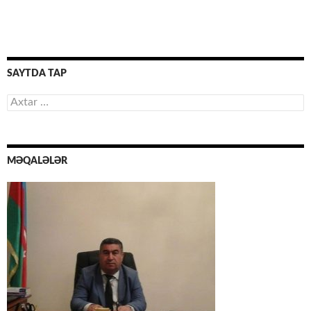
SAYTDA TAP
Axtarış:
MƏQALƏLƏR