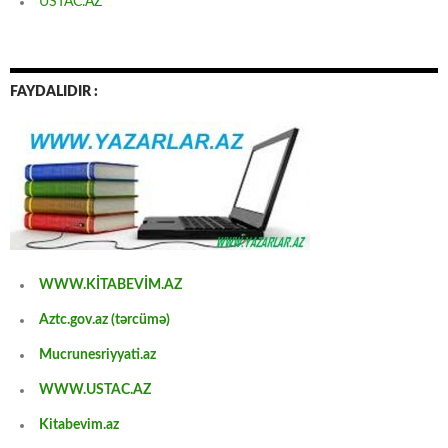
USTAC.AZ
FAYDALIDIR :
WWW.KİTABEVİM.AZ
Aztc.gov.az (tərcümə)
Mucrunesriyyati.az
WWW.USTAC.AZ
Kitabevim.az