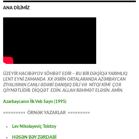
ANA DİLİMİZ
ÜZEYİR HACIBƏYOV SÖHBƏT EDİR – BU BİR DƏQİQƏ YARIMLIQ
LENT EYNİ ZAMANDA XX ƏSRİN ORTALARANDA AZƏRBAYCAN
ZİYALISININ CANLI ƏDƏBİ DANIŞIQ DİLİ VƏ NİTQİ KİMİ ÇOX
QİYMƏTLİDİR. DİQQƏT EDİN. ALLAH RƏHMƏT ELƏSİN. AMİN.
Azərbaycanın İlk Veb Saytı (1995)
========= ÖRNƏK YAZARLAR =========
Lev Nikolayeviç Tolstoy
HƏSƏN BƏY ZƏRDABİ