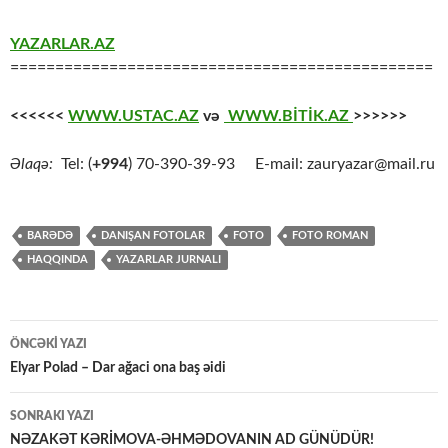
YAZARLAR.AZ
===============================================
<<<<<<
WWW.USTAC.AZ
və
WWW.BİTİK.AZ
>>>>>>
Əlaqə:
Tel: (
+994
) 70-390-39-93 E-mail: zauryazar@mail.ru
BARƏDƏ
DANIŞAN FOTOLAR
FOTO
FOTO ROMAN
HAQQINDA
YAZARLAR JURNALI
Yazılar
ÖNCƏKI YAZI
üzrə
Elyar Polad – Dar ağaci ona baş əidi
naviqasiya
SONRAKI YAZI
NƏZAKƏT KƏRİMOVA-ƏHMƏDOVANIN AD GÜNÜDÜR!