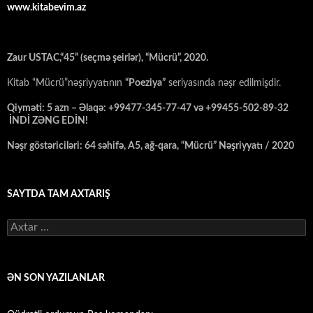
www.kitabevim.az
Zaur USTAC,“45” (seçmə şeirlər), “Mücrü”, 2020.
Kitab “Mücrü”nəşriyyatının
“Poeziya”
seriyasında nəşr edilmişdir.
Qiyməti: 5 azn – Əlaqə: +99477-345-77-47 və +99455-502-89-32
İNDİ ZƏNG EDİN!
Nəşr göstəriciləri: 64 səhifə, A5, ağ-qara, “Mücrü” Nəşriyyatı / 2020
SAYTDA TAM AXTARIŞ
Axtarış:
ƏN SON YAZILANLAR