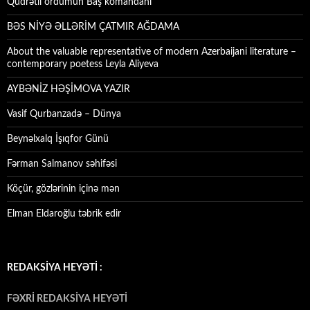
Qüdrətli ordumun Baş komandanı
BƏS NİYƏ ƏLLƏRİM ÇATMIR AĞDAMA
About the valuable representative of modern Azerbaijani literature –
contemporary poetess Leyla Aliyeva
AYBƏNİZ HƏŞİMOVA YAZIR
Vasif Qurbanzadə – Dünya
Beynəlxalq İşıqfor Günü
Fərman Salmanov səhifəsi
Köçür, gözlərinin içinə mən
Elman Eldaroğlu təbrik edir
REDAKSİYA HEYƏTİ :
FƏXRİ REDAKSİYA HEYƏTİ