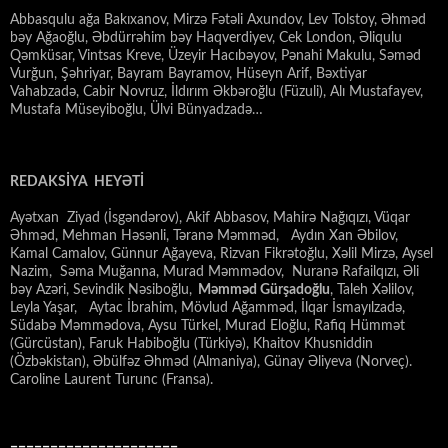
Abbasqulu ağa Bakıxanov, Mirzə Fətəli Axundov, Lev Tolstoy, Əhməd
bəy Ağaoğlu, Əbdürrəhim bəy Haqverdiyev, Cek London, Əliqulu
Qəmküsar, Vintsas Kreve, Üzeyir Hacıbəyov, Pənahi Makulu, Səməd
Vurğun, Şəhriyar, Bayram Bayramov, Hüseyn Arif, Bəxtiyar
Vahabzadə, Cabir Novruz, İldırım Əkbəroğlu (Füzuli), Alı Mustafayev,
Mustafa Müseyiboğlu, Ülvi Bünyadzadə…
REDAKSİYA HEYƏTİ
Ayətxan Ziyad (İsgəndərov), Akif Abbasov, Mahirə Nağıqızı, Vüqar
Əhməd, Mehman Həsənli, Təranə Məmməd, Aydın Xan Əbilov,
Kamal Camalov, Günnur Ağayeva, Rizvan Fikrətoğlu, Xəlil Mirzə, Aysel
Nazim, Səma Muğanna, Murad Məmmədov, Nuranə Rafailqızı, Əli
bəy Azəri, Sevindik Nəsiboğlu,
Məmməd Gürşadoğlu
, Taleh Xəlilov,
Leyla Yaşar, Aytac İbrahim, Mövlud Ağamməd, İlqar İsmayılzadə,
Südabə Məmmədova, Aysu Türkel, Murad Eloğlu, Rafiq Hümmət
(Gürcüstan), Faruk Habiboğlu (Türkiyə), Khaitov Khusniddin
(Özbəkistan), Əbülfəz Əhməd (Almaniya), Günay Əliyeva (Norveç).
Caroline Laurent Turunc (Fransa).