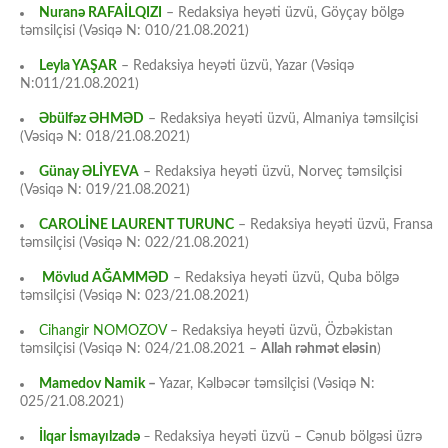
Nuranə RAFAİLQIZI
– Redaksiya heyəti üzvü, Göyçay bölgə
təmsilçisi (Vəsiqə N: 010/21.08.2021)
Leyla YAŞAR
– Redaksiya heyəti üzvü, Yazar (Vəsiqə
N:011/21.08.2021)
Əbülfəz ƏHMƏD
– Redaksiya heyəti üzvü, Almaniya təmsilçisi
(Vəsiqə N: 018/21.08.2021)
Günay ƏLİYEVA
– Redaksiya heyəti üzvü, Norveç təmsilçisi
(Vəsiqə N: 019/21.08.2021)
CAROLİNE LAURENT TURUNC
– Redaksiya heyəti üzvü, Fransa
təmsilçisi (Vəsiqə N: 022/21.08.2021)
Mövlud AĞAMMƏD
– Redaksiya heyəti üzvü, Quba bölgə
təmsilçisi (Vəsiqə N: 023/21.08.2021)
Cihangir NOMOZOV
– Redaksiya heyəti üzvü, Özbəkistan
təmsilçisi (Vəsiqə N: 024/21.08.2021 –
Allah rəhmət eləsin
)
Mamedov Namik
–
Yazar, Kəlbəcər təmsilçisi (Vəsiqə N:
025/21.08.2021)
İlqar İsmayılzadə
–
Redaksiya heyəti üzvü – Cənub bölgəsi üzrə