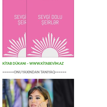
KİTAB DÜKANI – WWW.KİTABEVİM.AZ
======ONU YAXINDAN TANIYAQ======