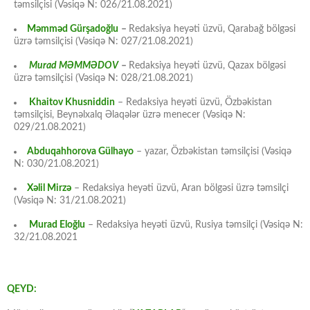
təmsilçisi (Vəsiqə N: 026/21.08.2021)
Məmməd Gürşadoğlu
–
Redaksiya heyəti üzvü, Qarabağ bölgəsi
üzrə təmsilçisi (Vəsiqə N: 027/21.08.2021)
Murad MƏMMƏDOV
–
Redaksiya heyəti üzvü, Qazax bölgəsi
üzrə təmsilçisi (Vəsiqə N: 028/21.08.2021)
Khaitov Khusniddin
– Redaksiya heyəti üzvü, Özbəkistan
təmsilçisi, Beynəlxalq Əlaqələr üzrə menecer (Vəsiqə N:
029/21.08.2021)
Abduqahhorova Gülhayo
– yazar, Özbəkistan təmsilçisi (Vəsiqə
N: 030/21.08.2021)
Xəlil Mirzə
– Redaksiya heyəti üzvü, Aran bölgəsi üzrə təmsilçi
(Vəsiqə N: 31/21.08.2021)
Murad Eloğlu
– Redaksiya heyəti üzvü, Rusiya təmsilçi (Vəsiqə N:
32/21.08.2021
QEYD: