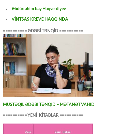
Əbdürrəhim bəy Haqverdiyev
VİNTSAS KREVE HAQQINDA
========== ƏDƏBİ TƏNQİD ==========
MÜSTƏQİL ƏDƏBİ TƏNQİD – MƏTANƏT VAHİD
========== YENİ KİTABLAR ==========