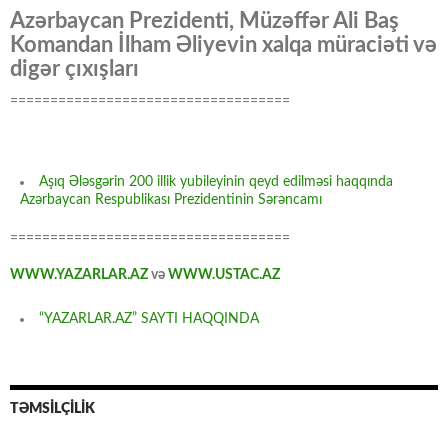
Azərbaycan Prezidenti, Müzəffər Ali Baş
Komandan İlham Əliyevin xalqa müraciəti və
digər çıxışları
===================================
Aşıq Ələsgərin 200 illik yubileyinin qeyd edilməsi haqqında
Azərbaycan Respublikası Prezidentinin Sərəncamı
===================================
WWW.YAZARLAR.AZ
və
WWW.USTAC.AZ
“YAZARLAR.AZ” SAYTI HAQQINDA
TƏMSİLÇİLİK