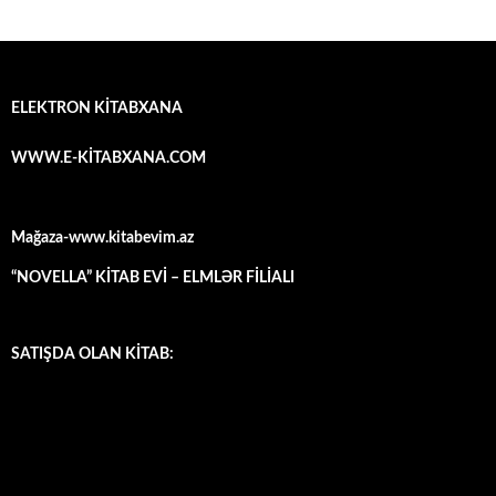
ELEKTRON KİTABXANA
WWW.E-KİTABXANA.COM
Mağaza-www.kitabevim.az
“NOVELLA” KİTAB EVİ – ELMLƏR FİLİALI
SATIŞDA OLAN KİTAB: