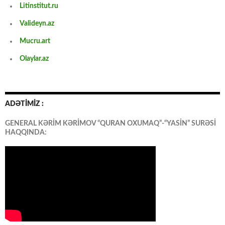
Litinstitut.ru
Valideyn.az
Mucru.art
Olaylar.az
ADƏTİMİZ :
GENERAL KƏRİM KƏRİMOV “QURAN OXUMAQ”-“YASİN” SURƏSİ
HAQQINDA: