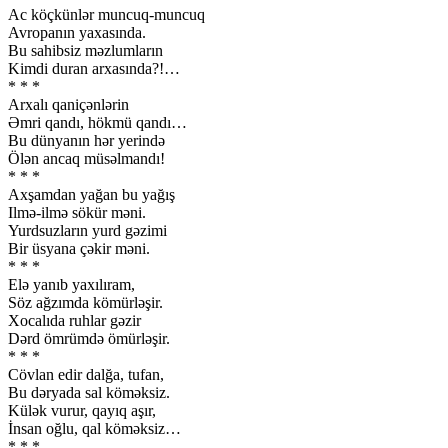
Ac köçkünlər muncuq-muncuq
Avropanın yaxasında.
Bu sahibsiz məzlumların
Kimdi duran arxasında?!…
* * *
Arxalı qaniçənlərin
Əmri qandı, hökmü qandı…
Bu dünyanın hər yerində
Ölən ancaq müsəlmandı!
* * *
Axşamdan yağan bu yağış
Ilmə-ilmə sökür məni.
Yurdsuzların yurd gəzimi
Bir üsyana çəkir məni.
* * *
Elə yanıb yaxılıram,
Söz ağzımda kömürləşir.
Xocalıda ruhlar gəzir
Dərd ömrümdə ömürləşir.
* * *
Cövlan edir dalğa, tufan,
Bu dəryada sal köməksiz.
Külək vurur, qayıq aşır,
İnsan oğlu, qal köməksiz…
* * *