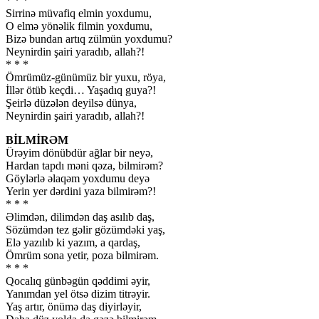
* * *
Sirrinə müvafiq elmin yoxdumu,
O elmə yönəlik filmin yoxdumu,
Bizə bundan artıq zülmün yoxdumu?
Neynirdin şairi yaradıb, allah?!
* * *
Ömrümüz-günümüz bir yuxu, röya,
İllər ötüb keçdi… Yaşadıq guya?!
Şeirlə düzələn deyilsə dünya,
Neynirdin şairi yaradıb, allah?!
BİLMİRƏM
Ürəyim dönübdür ağlar bir neyə,
Hardan tapdı məni qəza, bilmirəm?
Göylərlə əlaqəm yoxdumu deyə
Yerin yer dərdini yaza bilmirəm?!
* * *
Əlimdən, dilimdən daş asılıb daş,
Sözümdən tez gəlir gözümdəki yaş,
Elə yazılıb ki yazım, a qardaş,
Ömrüm sona yetir, poza bilmirəm.
* * *
Qocalıq günbəgün qəddimi əyir,
Yanımdan yel ötsə dizim titrəyir.
Yaş artır, önümə daş diyirləyir,