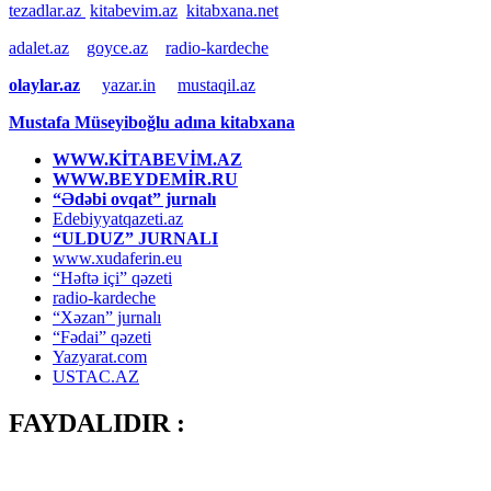
tezadlar.az
kitabevim.az
kitabxana.net
adalet.az
goyce.az
radio-kardeche
olaylar.az
yazar.in
mustaqil.az
Mustafa Müseyiboğlu adına kitabxana
WWW.KİTABEVİM.AZ
WWW.BEYDEMİR.RU
“Ədəbi ovqat” jurnalı
Edebiyyatqazeti.az
“ULDUZ” JURNALI
www.xudaferin.eu
“Həftə içi” qəzeti
radio-kardeche
“Xəzan” jurnalı
“Fədai” qəzeti
Yazyarat.com
USTAC.AZ
FAYDALIDIR :