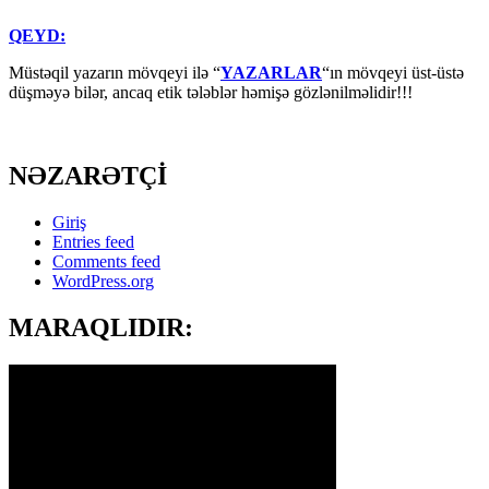
QEYD:
Müstəqil yazarın mövqeyi ilə “
YAZARLAR
“ın mövqeyi üst-üstə
düşməyə bilər, ancaq etik tələblər həmişə gözlənilməlidir!!!
NƏZARƏTÇİ
Giriş
Entries feed
Comments feed
WordPress.org
MARAQLIDIR: