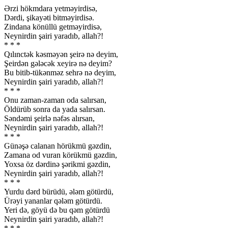
Ərzi hökmdara yetməyirdisə,
Dərdi, şikayəti bitməyirdisə.
Zindana könüllü getməyirdisə,
Neynirdin şairi yaradıb, allah?!
* * *
Qılınctək kəsməyən şeirə nə deyim,
Şeirdən gələcək xeyirə nə deyim?
Bu bitib-tükənməz sehrə nə deyim,
Neynirdin şairi yaradıb, allah?!
* * *
Onu zaman-zaman oda salırsan,
Öldürüb sonra da yada salırsan.
Səndəmi şeirlə nəfəs alırsan,
Neynirdin şairi yaradıb, allah?!
* * *
Günəşə calanan hörükmü gəzdin,
Zamana od vuran körükmü gəzdin,
Yoxsa öz dərdinə şərikmi gəzdin,
Neynirdin şairi yaradıb, allah?!
* * *
Yurdu dərd bürüdü, ələm götürdü,
Ürəyi yananlar qələm götürdü.
Yeri də, göyü də bu qəm götürdü
Neynirdin şairi yaradıb, allah?!