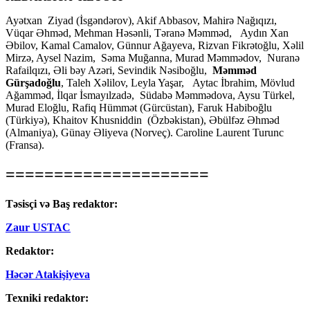
Ayətxan Ziyad (İsgəndərov), Akif Abbasov, Mahirə Nağıqızı,
Vüqar Əhməd, Mehman Həsənli, Təranə Məmməd, Aydın Xan
Əbilov, Kamal Camalov, Günnur Ağayeva, Rizvan Fikrətoğlu, Xəlil
Mirzə, Aysel Nazim, Səma Muğanna, Murad Məmmədov, Nuranə
Rafailqızı, Əli bəy Azəri, Sevindik Nəsiboğlu,
Məmməd
Gürşadoğlu
, Taleh Xəlilov, Leyla Yaşar, Aytac İbrahim, Mövlud
Ağamməd, İlqar İsmayılzadə, Südabə Məmmədova, Aysu Türkel,
Murad Eloğlu, Rafiq Hümmət (Gürcüstan), Faruk Habiboğlu
(Türkiyə), Khaitov Khusniddin (Özbəkistan), Əbülfəz Əhməd
(Almaniya), Günay Əliyeva (Norveç). Caroline Laurent Turunc
(Fransa).
=====================
Təsisçi və Baş redaktor:
Zaur USTAC
Redaktor:
Həcər Atakişiyeva
Texniki redaktor: