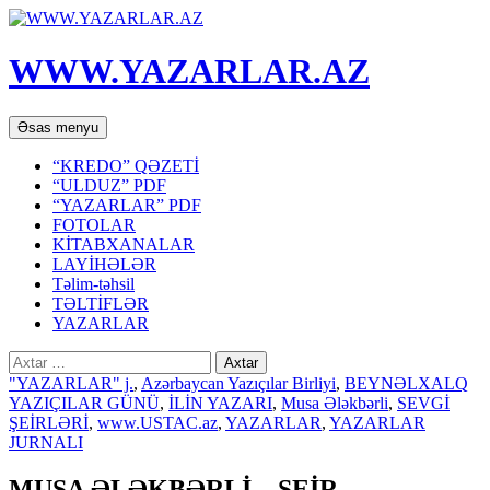
WWW.YAZARLAR.AZ
Axtar
Mühtəviyyata
Əsas menyu
keç
“KREDO” QƏZETİ
“ULDUZ” PDF
“YAZARLAR” PDF
FOTOLAR
KİTABXANALAR
LAYİHƏLƏR
Təlim-təhsil
TƏLTİFLƏR
YAZARLAR
Axtarış:
"YAZARLAR" j.
,
Azərbaycan Yazıçılar Birliyi
,
BEYNƏLXALQ
YAZIÇILAR GÜNÜ
,
İLİN YAZARI
,
Musa Ələkbərli
,
SEVGİ
ŞEİRLƏRİ
,
www.USTAC.az
,
YAZARLAR
,
YAZARLAR
JURNALI
MUSA ƏLƏKBƏRLİ – ŞEİR