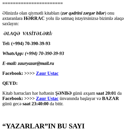
=======================
Əlinizdə olan qiymətli kitabları (
zər qədrini zərgər bilər
) onu
axtaranlara
HƏRRAC
yolu ilə satmaq istəyirsinizsə bizimlə əlaqə
saxlayın:
ƏLAQƏ VASİTƏLƏRİ:
Tel: (+994) 70-390-39-93
WhatsApp: (+994) 70-390-39-93
E-mail: zauryazar@mail.ru
Facebook: >>>>
Zaur Ustac
QEYD:
Kitab hərracları hər həftənin
ŞƏNBƏ
günü axşam
saat 20:01
da
Facebook: >>>>
Zaur Ustac
ünvanında başlayar və
BAZAR
günü gecə
saat 23:40:00
da bitir.
“YAZARLAR”IN BU SAYI