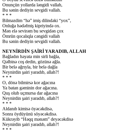
Onunçün yollarda ləngidi vallah,
Bu sənin dediyin sevgidi vallah.
* * *
Bilməzdim “hə” imiş dilindəki “yox”,
Onluğa hədəfmiş kipriyində ox.
Mən elə sevirəm bu sevgidən çox
Ömrün qocalıqla cəngidi vallah
Bu sənin dediyin sevgidi vallah.
NEYNİRDİN ŞAİRİ YARADIB, ALLAH
Bağladın həyata min sirli bağla,
Qəlbinə coş dedin, gözünə ağla.
Bir belə ağrıyla, bir belə dağla
Neynirdin şairi yaradıb, allah?!
* * *
O, dönə bilmirsə kor ağacına
Ya batan gəminin dor ağacına.
Quş olub uçmursa dar ağacına
Neynirdin şairi yaradıb, allah?!
* * *
Aldanıb kimisə öyəcəkdisə,
Sonra öydüyünü söyəcəkdisə.
Kükrəyib “Həqq mənəm” deyəcəkdisə
Neynirdin şairi yaradıb, allah?!
* * *