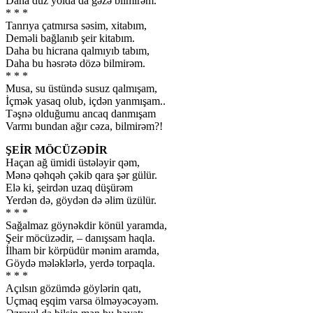
Daha düz yolda da gəzə bilmirəm.
* * *
Tanrıya çatmırsa səsim, xitabım,
Deməli bağlanıb şeir kitabım.
Daha bu hicrana qalmıyıb tabım,
Daha bu həsrətə dözə bilmirəm.
* * *
Musa, su üstündə susuz qalmışam,
İçmək yasaq olub, içdən yanmışam..
Təşnə olduğumu ancaq danmışam
Varmı bundan ağır cəza, bilmirəm?!
ŞEİR MÖCÜZƏDİR
Haçan ağ ümidi üstələyir qəm,
Mənə qəhqəh çəkib qara şər gülür.
Elə ki, şeirdən uzaq düşürəm
Yerdən də, göydən də əlim üzülür.
* * *
Sağalmaz göynəkdir könül yaramda,
Şeir möcüzədir, – danışsam haqla.
İlham bir körpüdür mənim aramda,
Göydə mələklərlə, yerdə torpaqla.
* * *
Açılsın gözümdə göylərin qatı,
Uçmaq eşqim varsa ölməyəcəyəm.