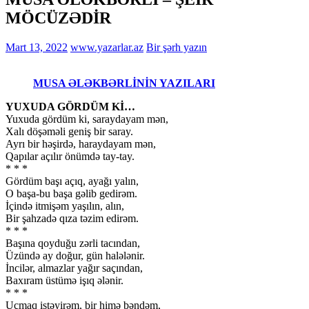
MÖCÜZƏDİR
Mart 13, 2022
www.yazarlar.az
Bir şərh yazın
MUSA ƏLƏKBƏRLİNİN YAZILARI
YUXUDA GÖRDÜM Kİ…
Yuxuda gördüm ki, saraydayam mən,
Xalı döşəməli geniş bir saray.
Ayrı bir həşirdə, haraydayam mən,
Qapılar açılır önümdə tay-tay.
* * *
Gördüm başı açıq, ayağı yalın,
O başa-bu başa gəlib gedirəm.
İçində itmişəm yaşılın, alın,
Bir şahzadə qıza təzim edirəm.
* * *
Başına qoyduğu zərli tacından,
Üzündə ay doğur, gün halələnir.
İncilər, almazlar yağır saçından,
Baxıram üstümə işıq ələnir.
* * *
Uçmaq istəyirəm, bir himə bəndəm,