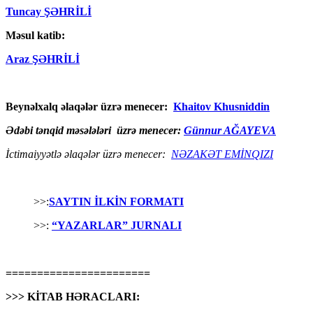
Tuncay ŞƏHRİLİ
Məsul katib:
Araz ŞƏHRİLİ
Beynəlxalq əlaqələr üzrə menecer:
Khaitov Khusniddin
Ədəbi tənqid məsələləri üzrə menecer:
Günnur AĞAYEVA
İctimaiyyətlə əlaqələr üzrə menecer:
NƏZAKƏT EMİNQIZI
>>:
SAYTIN İLKİN FORMATI
>>:
“YAZARLAR” JURNALI
=======================
>>> KİTAB HƏRACLARI: