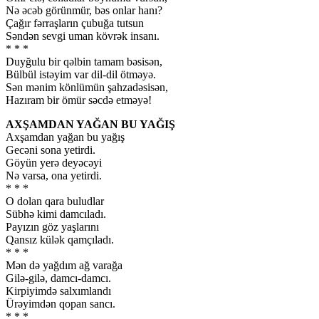
Nə əcəb görünmür, bəs onlar hanı?
Çağır fərraşların çubuğa tutsun
Səndən sevgi uman kövrək insanı.
* * *
Duyğulu bir qəlbin tamam bəsisən,
Bülbül istəyim var dil-dil ötməyə.
Sən mənim könlümün şahzadəsisən,
Hazıram bir ömür səcdə etməyə!
AXŞAMDAN YAĞAN BU YAĞIŞ
Axşamdan yağan bu yağış
Gecəni sona yetirdi.
Göyün yerə deyəcəyi
Nə varsa, ona yetirdi.
* * *
O dolan qara buludlar
Sübhə kimi damcıladı.
Payızın göz yaşlarını
Qansız külək qamçıladı.
* * *
Mən də yağdım ağ varağa
Gilə-gilə, damcı-damcı.
Kirpiyimdə salxımlandı
Ürəyimdən qopan sancı.
* * *