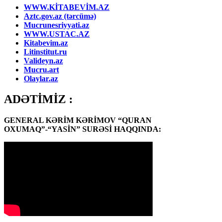
WWW.KİTABEVİM.AZ
Aztc.gov.az (tərcümə)
Mucrunesriyyati.az
WWW.USTAC.AZ
Kitabevim.az
Litinstitut.ru
Valideyn.az
Mucru.art
Olaylar.az
ADƏTİMİZ :
GENERAL KƏRİM KƏRİMOV “QURAN
OXUMAQ”-“YASİN” SURƏSİ HAQQINDA: