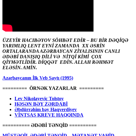
ÜZEYİR HACIBƏYOV SÖHBƏT EDİR – BU BİR DƏQİQƏ
YARIMLIQ LENT EYNİ ZAMANDA XX ƏSRİN
ORTALARANDA AZƏRBAYCAN ZİYALISININ CANLI
ƏDƏBİ DANIŞIQ DİLİ VƏ NİTQİ KİMİ ÇOX
QİYMƏTLİDİR. DİQQƏT EDİN. ALLAH RƏHMƏT
ELƏSİN. AMİN.
Azərbaycanın İlk Veb Saytı (1995)
========= ÖRNƏK YAZARLAR =========
Lev Nikolayeviç Tolstoy
HƏSƏN BƏY ZƏRDABİ
Əbdürrəhim bəy Haqverdiyev
VİNTSAS KREVE HAQQINDA
========== ƏDƏBİ TƏNQİD ==========
MÜSTƏQİL ƏDƏBİ TƏNQİD – MƏTANƏT VAHİD