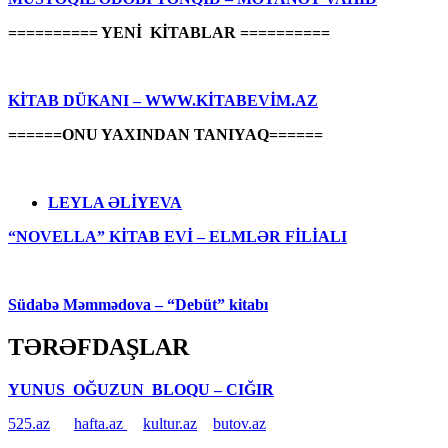
========== YENİ KİTABLAR ==========
KİTAB DÜKANI – WWW.KİTABEVİM.AZ
======ONU YAXINDAN TANIYAQ======
LEYLA ƏLİYEVA
“NOVELLA” KİTAB EVİ – ELMLƏR FİLİALI
Südabə Məmmədova – “Debüt” kitabı
TƏRƏFDAŞLAR
YUNUS OĞUZUN BLOQU – CIĞIR
525.az
hafta.az
kultur.az
butov.az