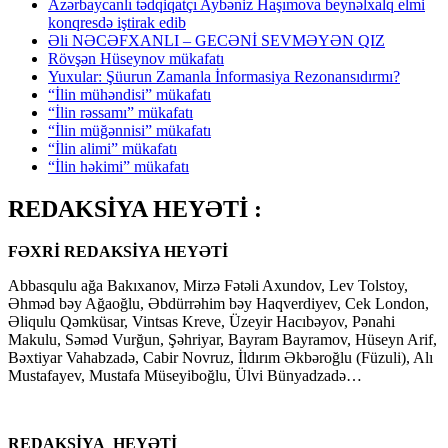
Azərbaycanlı tədqiqatçı Aybəniz Haşımova beynəlxalq elmi
konqresdə iştirak edib
Əli NƏCƏFXANLI – GECƏNİ SEVMƏYƏN QIZ
Rövşən Hüseynov mükafatı
Yuxular: Şüurun Zamanla İnformasiya Rezonansıdırmı?
“İlin mühəndisi” mükafatı
“İlin rəssamı” mükafatı
“İlin müğənnisi” mükafatı
“İlin alimi” mükafatı
“İlin həkimi” mükafatı
REDAKSİYA HEYƏTİ :
FƏXRİ REDAKSİYA HEYƏTİ
Abbasqulu ağa Bakıxanov, Mirzə Fətəli Axundov, Lev Tolstoy,
Əhməd bəy Ağaoğlu, Əbdürrəhim bəy Haqverdiyev, Cek London,
Əliqulu Qəmküsar, Vintsas Kreve, Üzeyir Hacıbəyov, Pənahi
Makulu, Səməd Vurğun, Şəhriyar, Bayram Bayramov, Hüseyn Arif,
Bəxtiyar Vahabzadə, Cabir Novruz, İldırım Əkbəroğlu (Füzuli), Alı
Mustafayev, Mustafa Müseyiboğlu, Ülvi Bünyadzadə…
REDAKSİYA HEYƏTİ