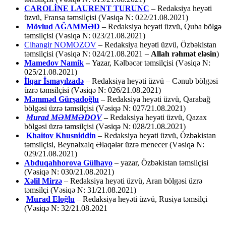
CAROLİNE LAURENT TURUNC
– Redaksiya heyəti
üzvü, Fransa təmsilçisi (Vəsiqə N: 022/21.08.2021)
Mövlud AĞAMMƏD
– Redaksiya heyəti üzvü, Quba bölgə
təmsilçisi (Vəsiqə N: 023/21.08.2021)
Cihangir NOMOZOV
– Redaksiya heyəti üzvü, Özbəkistan
təmsilçisi (Vəsiqə N: 024/21.08.2021 –
Allah rəhmət eləsin
)
Mamedov Namik
–
Yazar, Kəlbəcər təmsilçisi (Vəsiqə N:
025/21.08.2021)
İlqar İsmayılzadə
–
Redaksiya heyəti üzvü – Cənub bölgəsi
üzrə təmsilçisi (Vəsiqə N: 026/21.08.2021)
Məmməd Gürşadoğlu
–
Redaksiya heyəti üzvü, Qarabağ
bölgəsi üzrə təmsilçisi (Vəsiqə N: 027/21.08.2021)
Murad MƏMMƏDOV
–
Redaksiya heyəti üzvü, Qazax
bölgəsi üzrə təmsilçisi (Vəsiqə N: 028/21.08.2021)
Khaitov Khusniddin
– Redaksiya heyəti üzvü, Özbəkistan
təmsilçisi, Beynəlxalq Əlaqələr üzrə menecer (Vəsiqə N:
029/21.08.2021)
Abduqahhorova Gülhayo
– yazar, Özbəkistan təmsilçisi
(Vəsiqə N: 030/21.08.2021)
Xəlil Mirzə
– Redaksiya heyəti üzvü, Aran bölgəsi üzrə
təmsilçi (Vəsiqə N: 31/21.08.2021)
Murad Eloğlu
– Redaksiya heyəti üzvü, Rusiya təmsilçi
(Vəsiqə N: 32/21.08.2021