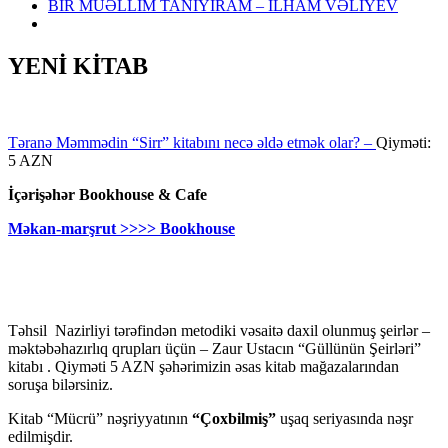
BİR MÜƏLLİM TANIYIRAM – İLHAM VƏLİYEV
YENİ KİTAB
Təranə Məmmədin “Sirr” kitabını necə əldə etmək olar? –
Qiyməti:
5 AZN
İçərişəhər Bookhouse & Cafe
Məkan-marşrut >>>> Bookhouse
Təhsil Nazirliyi tərəfindən metodiki vəsaitə daxil olunmuş şeirlər –
məktəbəhazırlıq qrupları üçün – Zaur Ustacın “Güllünün Şeirləri”
kitabı . Qiyməti 5 AZN şəhərimizin əsas kitab mağazalarından
soruşa bilərsiniz.
Kitab “Mücrü” nəşriyyatının
“Çoxbilmiş”
uşaq seriyasında nəşr
edilmişdir.