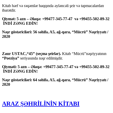
Kitab hərf və rəqəmlər haqqında əyləncəli şeir və tapmacalardan
ibarətdir.
Qiymət: 5 azn – Əlaqə: +99477-345-77-47 və +99455-502-89-32
İNDİ ZƏNG EDİN!
Nəşr göstəriciləri: 56 səhifə, A5, ağ-qara, “Mücrü” Nəşriyyatı /
2020
Zaur USTAC,“45” (seçmə şeirlər).
Kitab “Mücrü”nəşriyyatının
“Poeziya”
seriyasında nəşr edilmişdir.
Qiyməti: 5 azn – Əlaqə: +99477-345-77-47 və +99455-502-89-32
İNDİ ZƏNG EDİN!
Nəşr göstəriciləri: 64 səhifə, A5, ağ-qara, “Mücrü” Nəşriyyatı /
2020
ARAZ ŞƏHRİLİNİN KİTABI