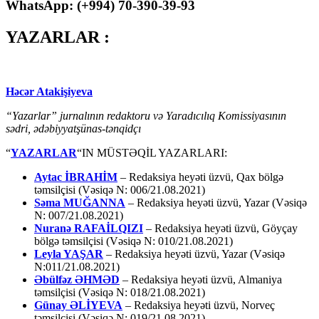
WhatsApp: (
+994
) 70-390-39-93
YAZARLAR :
Həcər Atakişiyeva
“Yazarlar” jurnalının redaktoru və Yaradıcılıq Komissiyasının
sədri, ədəbiyyatşünas-tənqidçı
“
YAZARLAR
“IN MÜSTƏQİL YAZARLARI:
Aytac İBRAHİM
– Redaksiya heyəti üzvü, Qax bölgə
təmsilçisi (Vəsiqə N: 006/21.08.2021)
Səma MUĞANNA
– Redaksiya heyəti üzvü, Yazar (Vəsiqə
N: 007/21.08.2021)
Nuranə RAFAİLQIZI
– Redaksiya heyəti üzvü, Göyçay
bölgə təmsilçisi (Vəsiqə N: 010/21.08.2021)
Leyla YAŞAR
– Redaksiya heyəti üzvü, Yazar (Vəsiqə
N:011/21.08.2021)
Əbülfəz ƏHMƏD
– Redaksiya heyəti üzvü, Almaniya
təmsilçisi (Vəsiqə N: 018/21.08.2021)
Günay ƏLİYEVA
– Redaksiya heyəti üzvü, Norveç
təmsilçisi (Vəsiqə N: 019/21.08.2021)