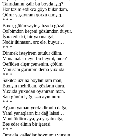
Tanrıdanmı gəlir bu boyda işıq?!
Hər təzim etdikcə göyə büləndəm,
Qürur yaşayıram qorxu qarışıq.
* * *
Baxır, gülümsəyir şahzadə gözəl,
Qəlbimdən keçəni gözümdən duyur.
İşarə edir ki, bir yaxına gəl,
Nədir iltimasın, ərz elə, buyur…
* * *
Dinmək istəyirəm tutulur dilim,
Mənə nələr deyir bu heyrət, nida?
Qəfildən alışır çəmənim, çölüm,
Mən səni görürəm demə yuxuda.
* * *
Sakitcə üzünə boylanıram mən,
Baxışın mehriban, gözlərin duru.
Yuxuda yuxudan oyanıram mən,
Sən günün işığı, sən ayın nuru.
* * *
Ağzım yaman yerdə dirənib dağa,
Yanıl yanaqların bir dağ laləsi…
Məni öldürməyə, ya yaşatmağa,
Bəs edər əlinin bir işarəsi.
* * *
Əmr elə, cəlladlar boynumu vursun,