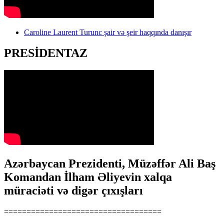
Caroline Laurent Turunc şair və şeir haqqında danışır
PRESİDENTAZ
Azərbaycan Prezidenti, Müzəffər Ali Baş
Komandan İlham Əliyevin xalqa
müraciəti və digər çıxışları
===================================