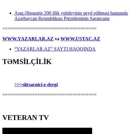
Aşıq Ələsgərin 200 illik yubileyinin qeyd edilməsi haqqında
Azərbaycan Respublikası Prezidentinin Sərəncamı
===================================
WWW.YAZARLAR.AZ
və
WWW.USTAC.AZ
“YAZARLAR.AZ” SAYTI HAQQINDA
TƏMSİLÇİLİK
>>>siirsarnici-e-dergi
===================================
VETERAN TV