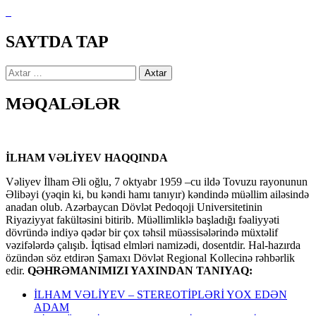
SAYTDA TAP
Axtarış:
MƏQALƏLƏR
İLHAM VƏLİYEV HAQQINDA
Vəliyev İlham Əli oğlu, 7 oktyabr 1959 –cu ildə Tovuzu rayonunun
Əlibəyi (yəqin ki, bu kəndi hamı tanıyır) kəndində müəllim ailəsində
anadan olub. Azərbaycan Dövlət Pedoqoji Universitetinin
Riyaziyyat fakültəsini bitirib. Müəllimliklə başladığı fəaliyyəti
dövründə indiyə qədər bir çox təhsil müəssisələrində müxtəlif
vəzifələrdə çalışıb. İqtisad elmləri namizədi, dosentdir. Hal-hazırda
özündən söz etdirən Şamaxı Dövlət Regional Kollecinə rəhbərlik
edir.
QƏHRƏMANIMIZI YAXINDAN TANIYAQ:
İLHAM VƏLİYEV – STEREOTİPLƏRİ YOX EDƏN
ADAM