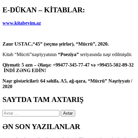
E-DÜKAN – KİTABLAR:
www.kitabevim.az
Zaur USTAC,“45” (seçmə şeirlər), “Mücrü”, 2020.
Kitab “Mücrü”nəşriyyatının
“Poeziya”
seriyasında nəşr edilmişdir.
Qiyməti: 5 azn – Əlaqə: +99477-345-77-47 və +99455-502-89-32
İNDİ ZƏNG EDİN!
Nəşr göstəriciləri: 64 səhifə, A5, ağ-qara, “Mücrü” Nəşriyyatı /
2020
SAYTDA TAM AXTARIŞ
Axtarış:
ƏN SON YAZILANLAR