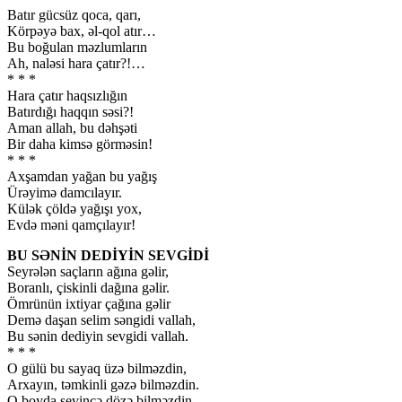
Batır gücsüz qoca, qarı,
Körpəyə bax, əl-qol atır…
Bu boğulan məzlumların
Ah, naləsi hara çatır?!…
* * *
Hara çatır haqsızlığın
Batırdığı haqqın səsi?!
Aman allah, bu dəhşəti
Bir daha kimsə görməsin!
* * *
Axşamdan yağan bu yağış
Ürəyimə damcılayır.
Külək çöldə yağışı yox,
Evdə məni qamçılayır!
BU SƏNİN DEDİYİN SEVGİDİ
Seyrələn saçların ağına gəlir,
Boranlı, çiskinli dağına gəlir.
Ömrünün ixtiyar çağına gəlir
Demə daşan selim səngidi vallah,
Bu sənin dediyin sevgidi vallah.
* * *
O gülü bu sayaq üzə bilməzdin,
Arxayın, təmkinli gəzə bilməzdin.
O boyda sevincə dözə bilməzdin