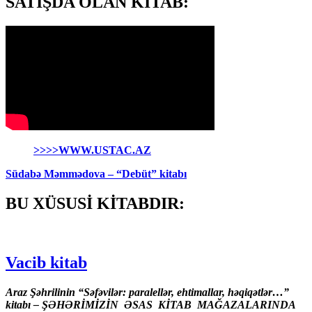
SATIŞDA OLAN KİTAB:
>>>>WWW.USTAC.AZ
Südabə Məmmədova – “Debüt” kitabı
BU XÜSUSİ KİTABDIR:
Vacib kitab
Araz Şəhrilinin “Səfəvilər: paralellər, ehtimallar, həqiqətlər…”
kitabı – ŞƏHƏRİMİZİN ƏSAS KİTAB MAĞAZALARINDA