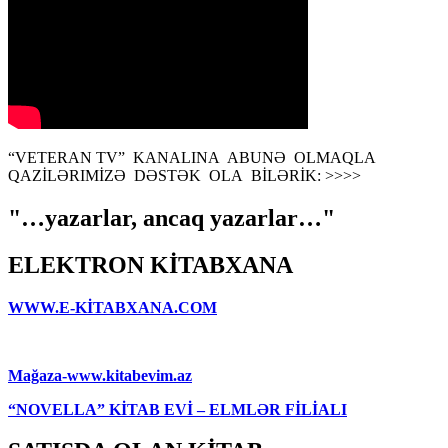
“VETERAN TV” KANALINA ABUNƏ OLMAQLA
QAZİLƏRIMİZƏ DƏSTƏK OLA BİLƏRİK: >>>>
"…yazarlar, ancaq yazarlar…"
ELEKTRON KİTABXANA
WWW.E-KİTABXANA.COM
Mağaza-www.kitabevim.az
“NOVELLA” KİTAB EVİ – ELMLƏR FİLİALI