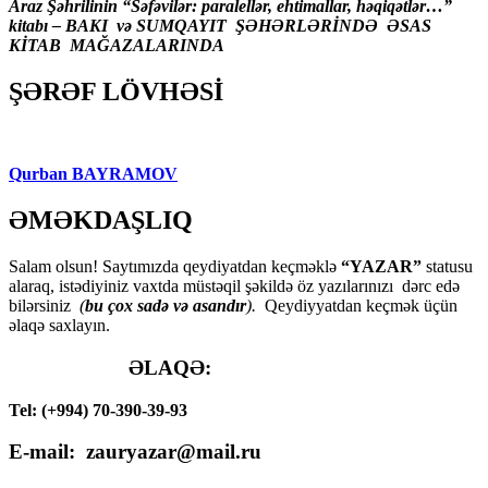
Araz Şəhrilinin “Səfəvilər: paralellər, ehtimallar, həqiqətlər…”
kitabı – BAKI və SUMQAYIT ŞƏHƏRLƏRİNDƏ ƏSAS
KİTAB MAĞAZALARINDA
ŞƏRƏF LÖVHƏSİ
Qurban BAYRAMOV
ƏMƏKDAŞLIQ
Salam olsun! Saytımızda qeydiyatdan keçməklə
“YAZAR”
statusu
alaraq, istədiyiniz vaxtda müstəqil şəkildə öz yazılarınızı dərc edə
bilərsiniz
(
bu çox sadə və asandır
).
Qeydiyyatdan keçmək üçün
əlaqə saxlayın.
ƏLAQƏ:
Tel: (+994) 70-390-39-93
E-mail: zauryazar@mail.ru