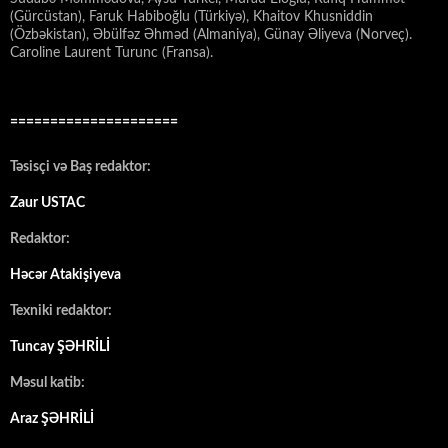
(Gürcüstan), Faruk Habiboğlu (Türkiyə), Khaitov Khusniddin
(Özbəkistan), Əbülfəz Əhməd (Almaniya), Günay Əliyeva (Norveç).
Caroline Laurent Turunc (Fransa).
=====================
Təsisçi və Baş redaktor:
Zaur USTAC
Redaktor:
Həcər Atakişiyeva
Texniki redaktor:
Tuncay ŞƏHRİLİ
Məsul katib:
Araz ŞƏHRİLİ