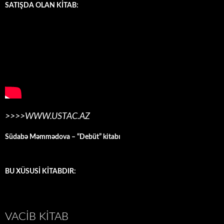
SATIŞDA OLAN KİTAB:
>>>>WWW.USTAC.AZ
Südabə Məmmədova – “Debüt” kitabı
BU XÜSUSİ KİTABDIR:
VACIB KITAB