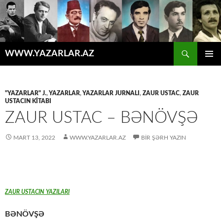
Axtar
WWW.YAZARLAR.AZ
MÜHTƏVIYYATA
ƏSAS
KEÇ
MENYU
"YAZARLAR" J.
,
YAZARLAR
,
YAZARLAR JURNALI
,
ZAUR USTAC
,
ZAUR
USTACIN KİTABI
ZAUR USTAC – BƏNÖVŞƏ
MART 13, 2022
WWW.YAZARLAR.AZ
BIR ŞƏRH YAZIN
ZAUR USTACIN YAZILARI
BƏNÖVŞƏ