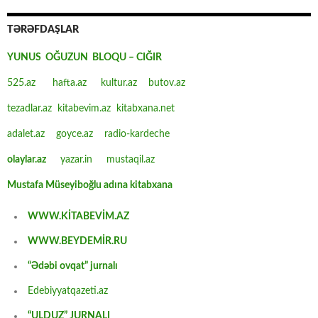
TƏRƏFDAŞLAR
YUNUS OĞUZUN BLOQU – CIĞIR
525.az
hafta.az
kultur.az
butov.az
tezadlar.az
kitabevim.az
kitabxana.net
adalet.az
goyce.az
radio-kardeche
olaylar.az
yazar.in
mustaqil.az
Mustafa Müseyiboğlu adına kitabxana
WWW.KİTABEVİM.AZ
WWW.BEYDEMİR.RU
“Ədəbi ovqat” jurnalı
Edebiyyatqazeti.az
“ULDUZ” JURNALI