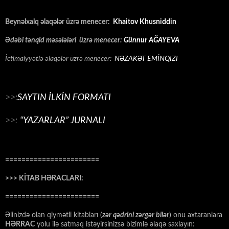
Beynəlxalq əlaqələr üzrə menecer:
Khaitov Khusniddin
Ədəbi tənqid məsələləri üzrə menecer:
Günnur AĞAYEVA
İctimaiyyətlə əlaqələr üzrə menecer:
NƏZAKƏT EMİNQIZI
>>:
SAYTIN İLKİN FORMATI
>>:
“YAZARLAR” JURNALI
=======================
>>> KİTAB HƏRACLARI:
=======================
Əlinizdə olan qiymətli kitabları (
zər qədrini zərgər bilər
) onu axtaranlara
HƏRRAC
yolu ilə satmaq istəyirsinizsə bizimlə əlaqə saxlayın: