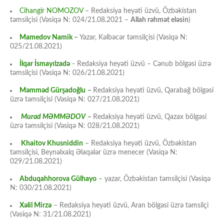
Cihangir NOMOZOV
– Redaksiya heyəti üzvü, Özbəkistan
təmsilçisi (Vəsiqə N: 024/21.08.2021 –
Allah rəhmət eləsin
)
Mamedov Namik
–
Yazar, Kəlbəcər təmsilçisi (Vəsiqə N:
025/21.08.2021)
İlqar İsmayılzadə
–
Redaksiya heyəti üzvü – Cənub bölgəsi üzrə
təmsilçisi (Vəsiqə N: 026/21.08.2021)
Məmməd Gürşadoğlu
–
Redaksiya heyəti üzvü, Qarabağ bölgəsi
üzrə təmsilçisi (Vəsiqə N: 027/21.08.2021)
Murad MƏMMƏDOV
–
Redaksiya heyəti üzvü, Qazax bölgəsi
üzrə təmsilçisi (Vəsiqə N: 028/21.08.2021)
Khaitov Khusniddin
– Redaksiya heyəti üzvü, Özbəkistan
təmsilçisi, Beynəlxalq Əlaqələr üzrə menecer (Vəsiqə N:
029/21.08.2021)
Abduqahhorova Gülhayo
– yazar, Özbəkistan təmsilçisi (Vəsiqə
N: 030/21.08.2021)
Xəlil Mirzə
– Redaksiya heyəti üzvü, Aran bölgəsi üzrə təmsilçi
(Vəsiqə N: 31/21.08.2021)