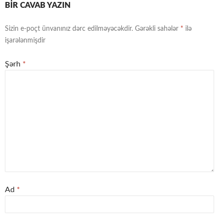
BIR CAVAB YAZIN
Sizin e-poçt ünvanınız dərc edilməyəcəkdir.
Gərəkli sahələr
*
ilə
işarələnmişdir
Şərh
*
Ad
*