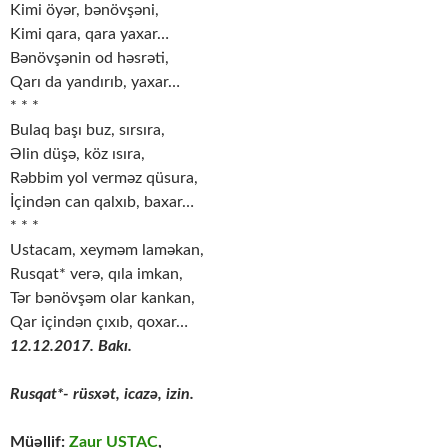
Kimi öyər, bənövşəni,
Kimi qara, qara yaxar…
Bənövşənin od həsrəti,
Qarı da yandırıb, yaxar…
* * *
Bulaq başı buz, sırsıra,
Əlin düşə, köz ısıra,
Rəbbim yol verməz qüsura,
İçindən can qalxıb, baxar…
* * *
Ustacam, xeyməm laməkan,
Rusqat* verə, qıla imkan,
Tər bənövşəm olar kankan,
Qar içindən çıxıb, qoxar…
12.12.2017. Bakı.
Rusqat*- rüsxət, icazə, izin.
Müəllif:
Zaur USTAC
,