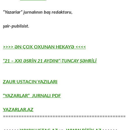
“Yazarlar” jurnalının baş redaktoru,
şair-publisist.
>>>> ƏN ÇOX OXUNAN HEKAYƏ <<<<
“21 – XXI ƏSRİN 21 AYDINI”-TUNCAY ŞƏHRİLİ
ZAUR USTACIN YAZILARI
“YAZARLAR” JURNALI PDF
YAZARLAR.AZ
===============================================