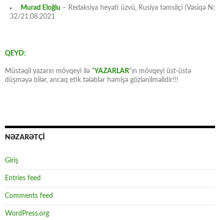
Murad Eloğlu
– Redaksiya heyəti üzvü, Rusiya təmsilçi (Vəsiqə N:
32/21.08.2021
QEYD:
Müstəqil yazarın mövqeyi ilə “
YAZARLAR
“ın mövqeyi üst-üstə
düşməyə bilər, ancaq etik tələblər həmişə gözlənilməlidir!!!
NƏZARƏTÇİ
Giriş
Entries feed
Comments feed
WordPress.org