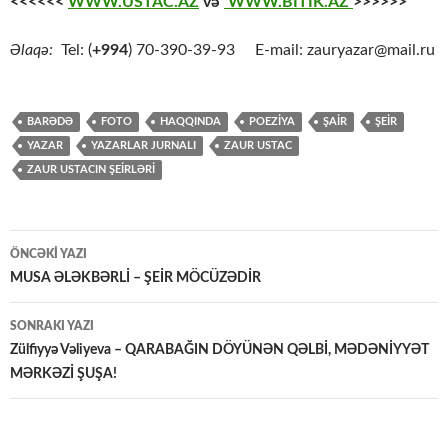
<<<<<<
WWW.USTAC.AZ
və
WWW.BİTİK.AZ
>>>>>>
Əlaqə:
Tel: (
+994
) 70-390-39-93 E-mail: zauryazar@mail.ru
BARƏDƏ
FOTO
HAQQINDA
POEZİYA
ŞAİR
ŞEİR
YAZAR
YAZARLAR JURNALI
ZAUR USTAC
ZAUR USTACIN ŞEİRLƏRİ
Yazılar
ÖNCƏKI YAZI
üzrə
MUSA ƏLƏKBƏRLİ – ŞEİR MÖCÜZƏDİR
naviqasiya
SONRAKI YAZI
Zülfiyyə Vəliyeva – QARABAĞIN DÖYÜNƏN QƏLBİ, MƏDƏNİYYƏT
MƏRKƏZİ ŞUŞA!