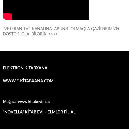
“VETERAN TV” KANALINA ABUNƏ OLMAQLA QAZİLƏRIMİZƏ
DƏSTƏK OLA BİLƏRİK: >>>>
ELEKTRON KİTABXANA
WWW.E-KİTABXANA.COM
Mağaza-www.kitabevim.az
“NOVELLA” KİTAB EVİ – ELMLƏR FİLİALI