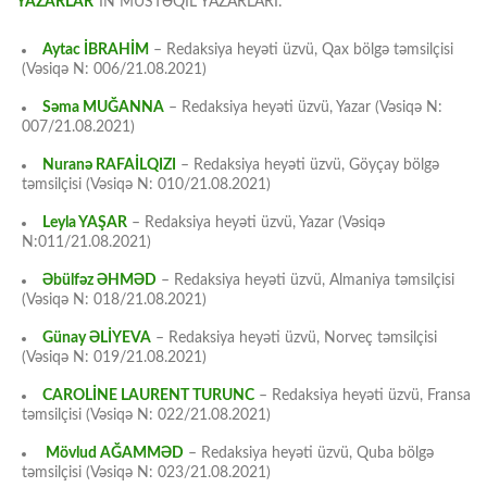
“
YAZARLAR
“IN MÜSTƏQİL YAZARLARI:
Aytac İBRAHİM
– Redaksiya heyəti üzvü, Qax bölgə təmsilçisi
(Vəsiqə N: 006/21.08.2021)
Səma MUĞANNA
– Redaksiya heyəti üzvü, Yazar (Vəsiqə N:
007/21.08.2021)
Nuranə RAFAİLQIZI
– Redaksiya heyəti üzvü, Göyçay bölgə
təmsilçisi (Vəsiqə N: 010/21.08.2021)
Leyla YAŞAR
– Redaksiya heyəti üzvü, Yazar (Vəsiqə
N:011/21.08.2021)
Əbülfəz ƏHMƏD
– Redaksiya heyəti üzvü, Almaniya təmsilçisi
(Vəsiqə N: 018/21.08.2021)
Günay ƏLİYEVA
– Redaksiya heyəti üzvü, Norveç təmsilçisi
(Vəsiqə N: 019/21.08.2021)
CAROLİNE LAURENT TURUNC
– Redaksiya heyəti üzvü, Fransa
təmsilçisi (Vəsiqə N: 022/21.08.2021)
Mövlud AĞAMMƏD
– Redaksiya heyəti üzvü, Quba bölgə
təmsilçisi (Vəsiqə N: 023/21.08.2021)