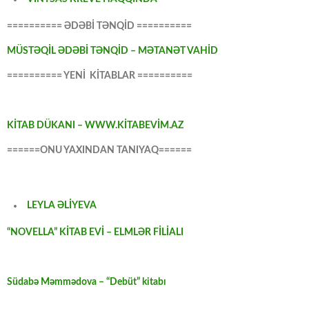
========== ƏDƏBİ TƏNQİD ==========
MÜSTƏQİL ƏDƏBİ TƏNQİD – MƏTANƏT VAHİD
========== YENİ KİTABLAR ==========
KİTAB DÜKANI – WWW.KİTABEVİM.AZ
======ONU YAXINDAN TANIYAQ======
LEYLA ƏLİYEVA
“NOVELLA” KİTAB EVİ – ELMLƏR FİLİALI
Südabə Məmmədova – “Debüt” kitabı