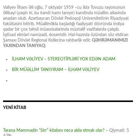
Vəliyev İlham Əli oğlu, 7 oktyabr 1959 –cu ildə Tovuzu rayonunun
Əlibəyi (yəqin ki, bu kəndi hamı tanıyır) kəndində müəllim ailəsində
anadan olub. Azərbaycan Dövlət Pedoqoji Universitetinin Riyaziyyat
fakültəsini bitirib. Müəllimliklə başladığı fəaliyyəti dövründə indiyə
qədər bir çox təhsil müəssisələrində müxtəlif vəzifələrdə çalışıb.
İqtisad elmləri namizədi, dosentdir. Hal-hazırda özündən söz etdirən
Şamaxı Dövlət Regional Kollecinə rəhbərlik edir.
QƏHRƏMANIMIZI
YAXINDAN TANIYAQ:
İLHAM VƏLİYEV – STEREOTİPLƏRİ YOX EDƏN ADAM
BİR MÜƏLLİM TANIYIRAM – İLHAM VƏLİYEV
YENİ KİTAB
Təranə Məmmədin “Sirr” kitabını necə əldə etmək olar? –
Qiyməti: 5