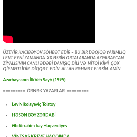
ÜZEYİR HACIBƏYOV SÖHBƏT EDİR – BU BİR DƏQİQƏ YARIMLIQ
LENT EYNİ ZAMANDA XX ƏSRİN ORTALARANDA AZƏRBAYCAN
ZİYALISININ CANLI ƏDƏBİ DANIŞIQ DİLİ VƏ NİTQİ KİMİ ÇOX
QİYMƏTLİDİR. DİQQƏT EDİN. ALLAH RƏHMƏT ELƏSİN. AMİN.
Azərbaycanın İlk Veb Saytı (1995)
========= ÖRNƏK YAZARLAR =========
Lev Nikolayeviç Tolstoy
HƏSƏN BƏY ZƏRDABİ
Əbdürrəhim bəy Haqverdiyev
VİNTSAS KREVE HAQQINDA