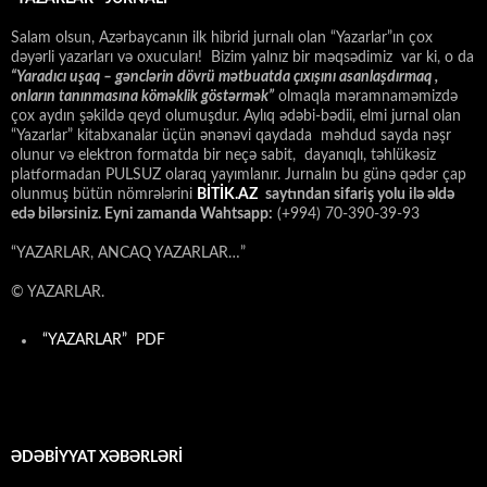
Salam olsun, Azərbaycanın ilk hibrid jurnalı olan “Yazarlar”ın çox
dəyərli yazarları və oxucuları! Bizim yalnız bir məqsədimiz var ki, o da
“
Yaradıcı uşaq – gәnclәrin dövrü mәtbuatda çıxışını asanlaşdırmaq ,
onların tanınmasına kömәklik göstәrmәk”
olmaqla məramnaməmizdə
çox aydın şəkildə qeyd olumuşdur. Aylıq ədəbi-bədii, elmi jurnal olan
“Yazarlar” kitabxanalar üçün ənənəvi qaydada məhdud sayda nəşr
olunur və elektron formatda bir neçə sabit, dayanıqlı, təhlükəsiz
platformadan PULSUZ olaraq yayımlanır. Jurnalın bu günə qədər çap
olunmuş bütün nömrələrini
BİTİK.AZ
saytından sifariş yolu ilə əldə
edə bilərsiniz. Eyni zamanda Wahtsapp:
(+994) 70-390-39-93
“YAZARLAR, ANCAQ YAZARLAR…”
© YAZARLAR.
“YAZARLAR” PDF
ƏDƏBİYYAT XƏBƏRLƏRİ