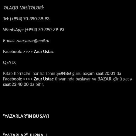
ƏLAQƏ VASİTƏLƏRİ:
Tel: (+994) 70-390-39-93
WhatsApp: (+994) 70-390-39-93
E-mail: zauryazar@mail.ru
Facebook: >>>>
Zaur Ustac
QEYD:
Kitab hərracları hər həftənin
ŞƏNBƏ
günü axşam
saat 20:01
da
Facebook: >>>>
Zaur Ustac
ünvanında başlayar və
BAZAR
günü gecə
saat 23:40:00
da bitir.
“YAZARLAR”IN BU SAYI
“YAZARLAR” JURNALI