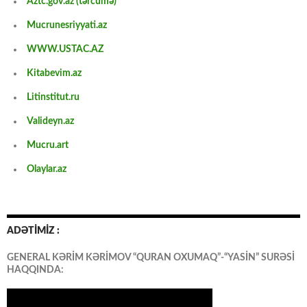
Aztc.gov.az (tərcümə)
Mucrunesriyyati.az
WWW.USTAC.AZ
Kitabevim.az
Litinstitut.ru
Valideyn.az
Mucru.art
Olaylar.az
ADƏTİMİZ :
GENERAL KƏRİM KƏRİMOV “QURAN OXUMAQ”-“YASİN” SURƏSİ
HAQQINDA: