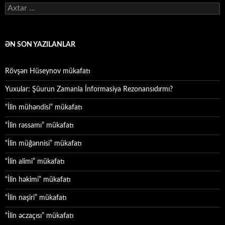
Axtarış:
ƏN SON YAZILANLAR
Rövşən Hüseynov mükafatı
Yuxular: Şüurun Zamanla İnformasiya Rezonansıdırmı?
“İlin mühəndisi” mükafatı
“İlin rəssamı” mükafatı
“İlin müğənnisi” mükafatı
“İlin alimi” mükafatı
“İlin həkimi” mükafatı
“İlin naşiri” mükafatı
“İlin əczaçısı” mükafatı