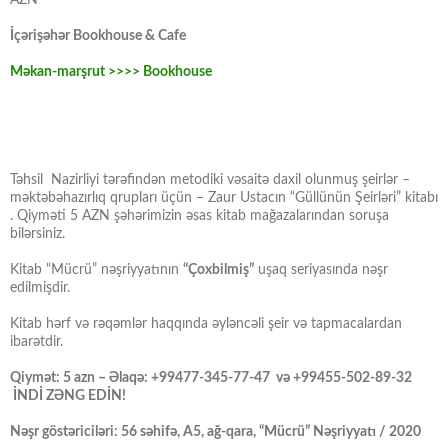
AZN
İçərişəhər Bookhouse & Cafe
Məkan-marşrut >>>> Bookhouse
Təhsil Nazirliyi tərəfindən metodiki vəsaitə daxil olunmuş şeirlər –
məktəbəhazırlıq qrupları üçün – Zaur Ustacın “Güllünün Şeirləri” kitabı
. Qiyməti 5 AZN şəhərimizin əsas kitab mağazalarından soruşa
bilərsiniz.
Kitab “Mücrü” nəşriyyatının
“Çoxbilmiş”
uşaq seriyasında nəşr
edilmişdir.
Kitab hərf və rəqəmlər haqqında əyləncəli şeir və tapmacalardan
ibarətdir.
Qiymət: 5 azn – Əlaqə: +99477-345-77-47 və +99455-502-89-32
İNDİ ZƏNG EDİN!
Nəşr göstəriciləri: 56 səhifə, A5, ağ-qara, “Mücrü” Nəşriyyatı / 2020