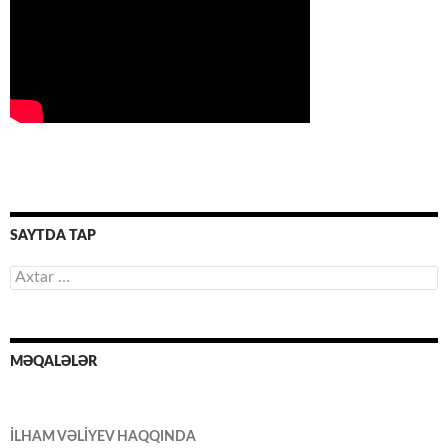
SAYTDA TAP
Axtarış:
MƏQALƏLƏR
İLHAM VƏLİYEV HAQQINDA