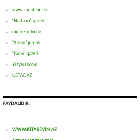
www.xudaferin.eu
“Həftə içi” qəzeti
radio-kardeche
“Xəzan” jurnalı
“Fədai” qəzeti
Yazyarat.com
USTAC.AZ
FAYDALIDIR :
WWW.KİTABEVİM.AZ