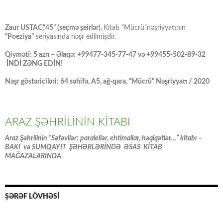
Zaur USTAC,“45” (seçmə şeirlər).
Kitab “Mücrü”nəşriyyatının
“Poeziya”
seriyasında nəşr edilmişdir.
Qiyməti: 5 azn – Əlaqə: +99477-345-77-47 və +99455-502-89-32
İNDİ ZƏNG EDİN!
Nəşr göstəriciləri: 64 səhifə, A5, ağ-qara, “Mücrü” Nəşriyyatı / 2020
ARAZ ŞƏHRİLİNİN KİTABI
Araz Şəhrilinin “Səfəvilər: paralellər, ehtimallar, həqiqətlər…” kitabı –
BAKI və SUMQAYIT ŞƏHƏRLƏRİNDƏ ƏSAS KİTAB
MAĞAZALARINDA
ŞƏRƏF LÖVHƏSİ