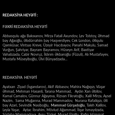
REDAKSİYA HEYƏTİ :
FƏXRİ REDAKSİYA HEYƏTİ
Abbasqulu ağa Bakıxanov, Mirzə Fətəli Axundov, Lev Tolstoy, Əhməd
bəy Ağaoğlu, Əbdürrəhim bəy Haqverdiyev, Cek London, Əliqulu
Qəmküsar, Vintsas Kreve, Üzeyir Hacıbəyov, Pənahi Makulu, Səməd
Vurğun, Şəhriyar, Bayram Bayramov, Hüseyn Arif, Bəxtiyar
Vahabzadə, Cabir Novruz, İldırım Əkbəroğlu (Füzuli), Alı Mustafayev,
Mustafa Müseyiboğlu, Ülvi Bünyadzadə…
REDAKSİYA HEYƏTİ
Ayətxan Ziyad (İsgəndərov), Akif Abbasov, Mahirə Nağıqızı, Vüqar
Əhməd, Mehman Həsənli, Təranə Məmməd, Aydın Xan Əbilov,
Kamal Camalov, Günnur Ağayeva, Rizvan Fikrətoğlu, Xəlil Mirzə, Aysel
Nazim, Səma Muğanna, Murad Məmmədov, Nuranə Rafailqızı, Əli
bəy Azəri, Sevindik Nəsiboğlu,
Məmməd Gürşadoğlu
, Taleh Xəlilov,
Leyla Yaşar, Aytac İbrahim, Mövlud Ağamməd, İlqar İsmayılzadə,
Südabə Məmmədova, Aysu Türkel, Murad Eloğlu, Rafiq Hümmət