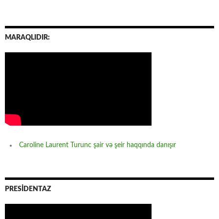
MARAQLIDIR:
Caroline Laurent Turunc şair və şeir haqqında danışır
PRESİDENTAZ