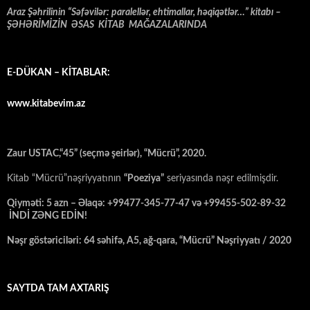
Araz Şəhrilinin “Səfəvilər: paralellər, ehtimallar, həqiqətlər…” kitabı –
ŞƏHƏRİMİZİN ƏSAS KİTAB MAĞAZALARINDA
E-DÜKAN – KİTABLAR:
www.kitabevim.az
Zaur USTAC,“45” (seçmə şeirlər), “Mücrü”, 2020.
Kitab “Mücrü”nəşriyyatının
“Poeziya”
seriyasında nəşr edilmişdir.
Qiyməti: 5 azn – Əlaqə: +99477-345-77-47 və +99455-502-89-32
İNDİ ZƏNG EDİN!
Nəşr göstəriciləri: 64 səhifə, A5, ağ-qara, “Mücrü” Nəşriyyatı / 2020
SAYTDA TAM AXTARIŞ