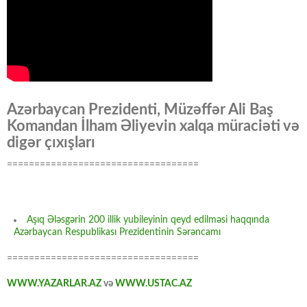
Azərbaycan Prezidenti, Müzəffər Ali Baş
Komandan İlham Əliyevin xalqa müraciəti və
digər çıxışları
===================================
Aşıq Ələsgərin 200 illik yubileyinin qeyd edilməsi haqqında
Azərbaycan Respublikası Prezidentinin Sərəncamı
===================================
WWW.YAZARLAR.AZ
və
WWW.USTAC.AZ