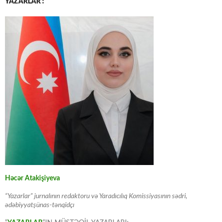
YAZARLAR :
Həcər Atakişiyeva
“Yazarlar” jurnalının redaktoru və Yaradıcılıq Komissiyasının sədri,
ədəbiyyatşünas-tənqidçı