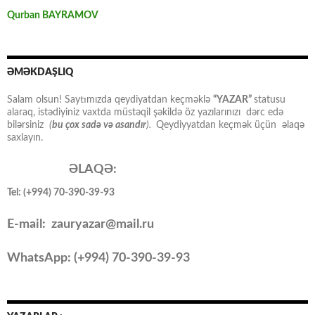
Qurban BAYRAMOV
ƏMƏKDAŞLIQ
Salam olsun! Saytımızda qeydiyatdan keçməklə
“YAZAR”
statusu
alaraq, istədiyiniz vaxtda müstəqil şəkildə öz yazılarınızı dərc edə
bilərsiniz
(
bu çox sadə və asandır
).
Qeydiyyatdan keçmək üçün əlaqə
saxlayın.
ƏLAQƏ:
Tel: (+994) 70-390-39-93
E-mail: zauryazar@mail.ru
WhatsApp: (
+994
) 70-390-39-93