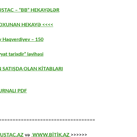
USTAC – “BB” HEKAYƏLƏR
 OXUNAN HEKAYƏ <<<<
 Haqverdiyev – 150
yat tarixdir” layihəsi
 SATIŞDA OLAN KİTABLARI
URNALI PDF
===================================
USTAC.AZ
və
WWW.BİTİK.AZ
>>>>>>