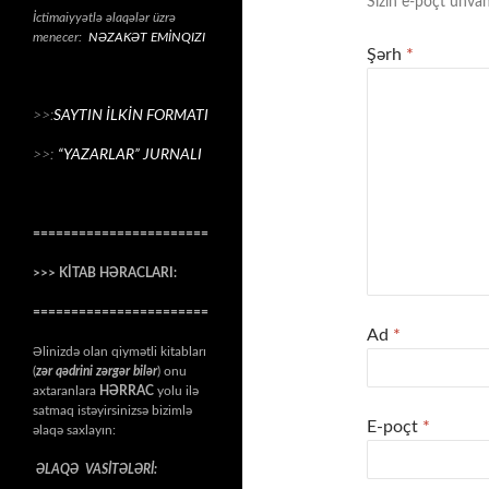
Sizin e-poçt ünvan
İctimaiyyətlə əlaqələr üzrə
menecer:
NƏZAKƏT EMİNQIZI
Şərh
*
>>:
SAYTIN İLKİN FORMATI
>>:
“YAZARLAR” JURNALI
=======================
>>> KİTAB HƏRACLARI:
=======================
Ad
*
Əlinizdə olan qiymətli kitabları
(
zər qədrini zərgər bilər
) onu
axtaranlara
HƏRRAC
yolu ilə
satmaq istəyirsinizsə bizimlə
E-poçt
*
əlaqə saxlayın:
ƏLAQƏ VASİTƏLƏRİ: