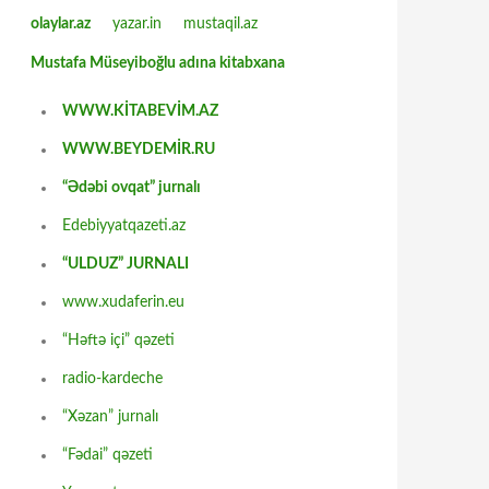
olaylar.az
yazar.in
mustaqil.az
Mustafa Müseyiboğlu adına kitabxana
WWW.KİTABEVİM.AZ
WWW.BEYDEMİR.RU
“Ədəbi ovqat” jurnalı
Edebiyyatqazeti.az
“ULDUZ” JURNALI
www.xudaferin.eu
“Həftə içi” qəzeti
radio-kardeche
“Xəzan” jurnalı
“Fədai” qəzeti