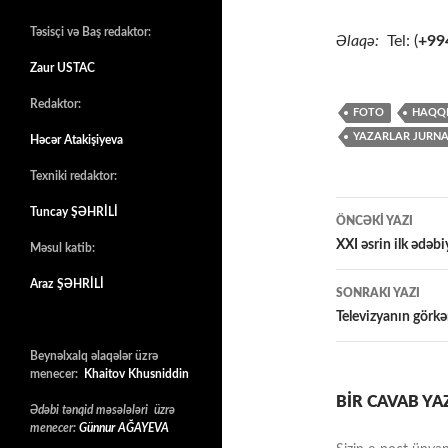
Təsisçi və Baş redaktor:
Əlaqə:
Tel: (
+99
Zaur USTAC
Redaktor:
FOTO
HAQQ
YAZARLAR JURNA
Həcər Atakişiyeva
Texniki redaktor:
Yazılar
Tuncay ŞƏHRİLİ
ÖNCƏKI YAZI
üzrə
XXI əsrin ilk ədəb
Məsul katib:
naviqasiy
Araz ŞƏHRİLİ
SONRAKI YAZI
Televizyanın görkəm
Beynəlxalq əlaqələr üzrə
menecer:
Khaitov Khusniddin
BIR CAVAB YA
Ədəbi tənqid məsələləri üzrə
menecer:
Günnur AĞAYEVA