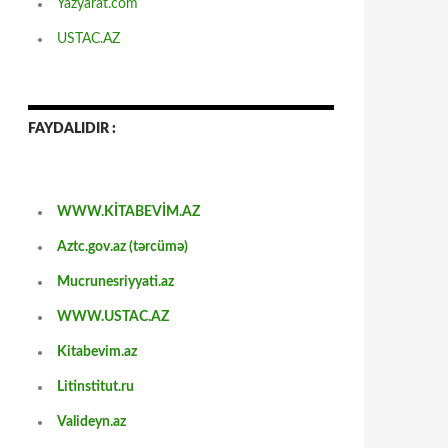
Yazyarat.com
USTAC.AZ
FAYDALIDIR :
WWW.KİTABEVİM.AZ
Aztc.gov.az (tərcümə)
Mucrunesriyyati.az
WWW.USTAC.AZ
Kitabevim.az
Litinstitut.ru
Valideyn.az