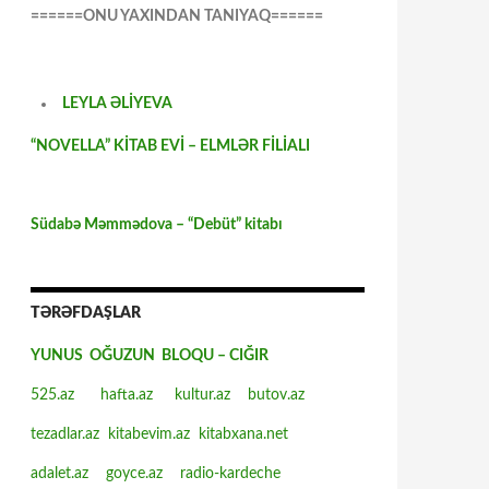
======ONU YAXINDAN TANIYAQ======
LEYLA ƏLİYEVA
“NOVELLA” KİTAB EVİ – ELMLƏR FİLİALI
Südabə Məmmədova – “Debüt” kitabı
TƏRƏFDAŞLAR
YUNUS OĞUZUN BLOQU – CIĞIR
525.az
hafta.az
kultur.az
butov.az
tezadlar.az
kitabevim.az
kitabxana.net
adalet.az
goyce.az
radio-kardeche