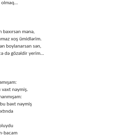
r olmaq…
n baxırsan mənə,
maz xoş ümidlərim.
ən boylanarsan sən,
ə də gözəldir yerim…
amışam:
 vaxt nəymiş.
nanmışam:
 bu bəxt nəymiş
axtında
oluydu
ım-bacam