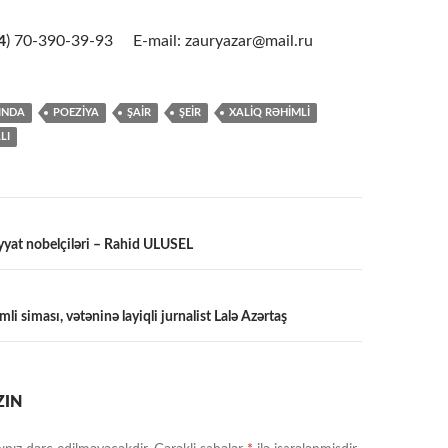
4
) 70-390-39-93 E-mail: zauryazar@mail.ru
INDA
POEZİYA
ŞAİR
ŞEİR
XALİQ RƏHİMLİ
LI
iyyat nobelçiləri – Rahid ULUSEL
a
li siması, vətəninə layiqli jurnalist Lalə Azərtaş
ZIN