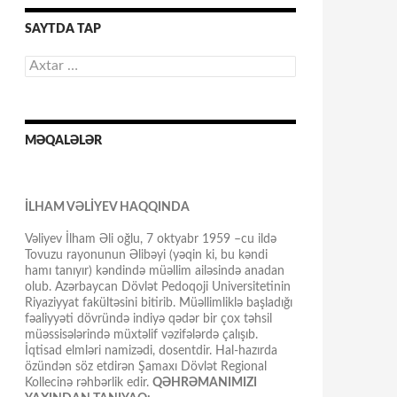
SAYTDA TAP
Axtarış:
MƏQALƏLƏR
İLHAM VƏLİYEV HAQQINDA
Vəliyev İlham Əli oğlu, 7 oktyabr 1959 –cu ildə
Tovuzu rayonunun Əlibəyi (yəqin ki, bu kəndi
hamı tanıyır) kəndində müəllim ailəsində anadan
olub. Azərbaycan Dövlət Pedoqoji Universitetinin
Riyaziyyat fakültəsini bitirib. Müəllimliklə başladığı
fəaliyyəti dövründə indiyə qədər bir çox təhsil
müəssisələrində müxtəlif vəzifələrdə çalışıb.
İqtisad elmləri namizədi, dosentdir. Hal-hazırda
özündən söz etdirən Şamaxı Dövlət Regional
Kollecinə rəhbərlik edir.
QƏHRƏMANIMIZI