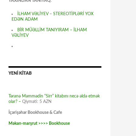
YAXINDAN TANIYAQ:
İLHAM VƏLİYEV – STEREOTİPLƏRİ YOX
EDƏN ADAM
BİR MÜƏLLİM TANIYIRAM – İLHAM
VƏLİYEV
YENİ KİTAB
Təranə Məmmədin “Sirr” kitabını necə əldə etmək
olar? –
Qiyməti: 5 AZN
İçərişəhər Bookhouse & Cafe
Məkan-marşrut >>>> Bookhouse