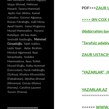
Vüqar Əhməd, Mehman
PDF>>>
ZAUR 
Həsənli, Təranə Məmməd,
Aydın Xan Əbilov, Kamal
Camalov, Günnur Ağayeva,
>>>> ƏN ÇOX
Rizvan Fikrətoğlu, Xəlil Mirzə,
Aysel Nazim, Səma Muğanna,
Murad Məmmədov, Nuranə
Əbdürrəhim bəy
Rafailqızı, Əli bəy Azəri,
Sevindik Nəsiboğlu,
Məmməd
“Tərəfsiz ədəbiy
Gürşadoğlu
, Taleh Xəlilov,
Leyla Yaşar, Aytac İbrahim,
Mövlud Ağamməd, İlqar
ZAUR USTACIN
İsmayılzadə, Südabə
Məmmədova, Aysu Türkel,
Murad Eloğlu, Rafiq Hümmət
(Gürcüstan), Faruk Habiboğlu
“YAZARLAR” J
(Türkiyə), Khaitov Khusniddin
(Özbəkistan), Əbülfəz Əhməd
(Almaniya), Günay Əliyeva
(Norveç). Caroline Laurent
YAZARLAR.AZ
Turunc (Fransa).
============
<<<<<<
WWW.
=====================