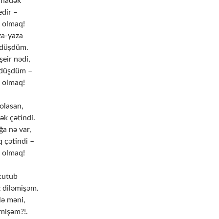
anadək
edir –
r olmaq!
za-yaza
 düşdüm.
eir nədi,
 düşdüm –
r olmaq!
olasan,
k çətindi.
a nə var,
 çətindi –
r olmaq!
tutub
 diləmişəm.
lə məni,
mişəm?!.