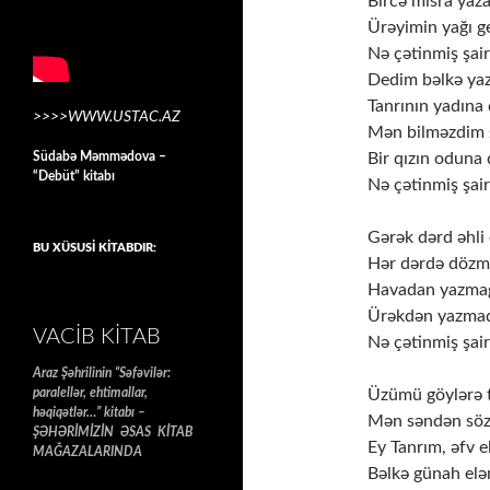
Bircə misra yaz
Ürəyimin yağı g
Nə çətinmiş şai
Dedim bəlkə ya
Tanrının yadına
>>>>WWW.USTAC.AZ
Mən bilməzdim ş
Südabə Məmmədova –
Bir qızın oduna
“Debüt” kitabı
Nə çətinmiş şai
Gərək dərd əhli 
BU XÜSUSİ KİTABDIR:
Hər dərdə dözmə
Havadan yazmağ
Ürəkdən yazmaq
VACIB KITAB
Nə çətinmiş şai
Araz Şəhrilinin “Səfəvilər:
paralellər, ehtimallar,
Üzümü göylərə 
həqiqətlər…” kitabı –
Mən səndən söz
ŞƏHƏRİMİZİN ƏSAS KİTAB
Ey Tanrım, əfv e
MAĞAZALARINDA
Bəlkə günah elə