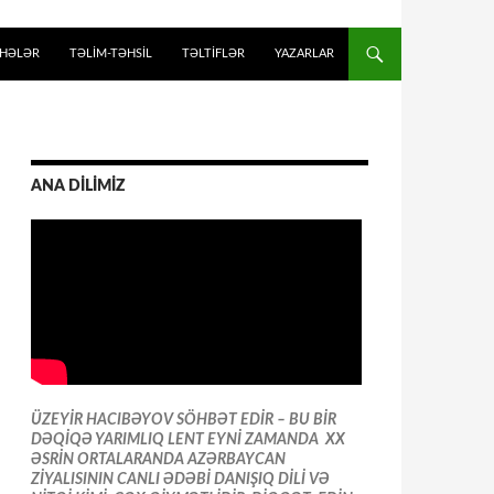
İHƏLƏR
TƏLIM-TƏHSIL
TƏLTİFLƏR
YAZARLAR
ANA DİLİMİZ
ÜZEYİR HACIBƏYOV SÖHBƏT EDİR – BU BİR
DƏQİQƏ YARIMLIQ LENT EYNİ ZAMANDA XX
ƏSRİN ORTALARANDA AZƏRBAYCAN
ZİYALISININ CANLI ƏDƏBİ DANIŞIQ DİLİ VƏ