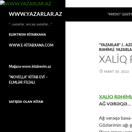
MÜHTƏVIYYATA
Axtar
WWW.YAZARLAR.AZ
“KREDO” QƏZET
"…yazarlar, ancaq yazarlar…"
ELEKTRON KİTABXANA
"YAZARLAR" J.
,
AZƏ
WWW.E-KİTABXANA.COM
RƏHIMLI
,
YAZARL
XALİQ 
Mağaza-www.kitabevim.az
MART 30, 2022
“NOVELLA” KİTAB EVİ –
ELMLƏR FİLİALI
XALİQ RƏHİML
SATIŞDA OLAN KİTAB:
AĞ VƏRƏQƏ…
Ağ vərəqə baxa
Gözlərimin ağı g