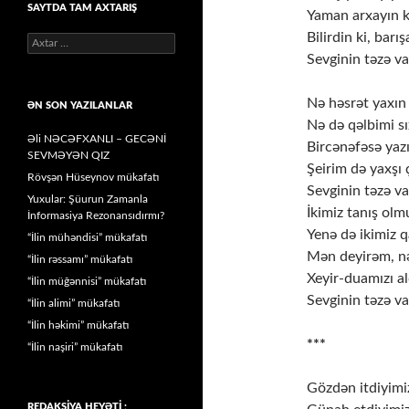
SAYTDA TAM AXTARIŞ
Yaman arxayın 
Bilirdin ki, bar
Axtarış:
Sevginin təzə v
Nə həsrət yaxın 
ƏN SON YAZILANLAR
Nə də qəlbimi sı
Əli NƏCƏFXANLI – GECƏNİ
Bircənəfəsə yaz
SEVMƏYƏN QIZ
Şeirim də yaxşı ç
Rövşən Hüseynov mükafatı
Sevginin təzə v
Yuxular: Şüurun Zamanla
İkimiz tanış olm
İnformasiya Rezonansıdırmı?
Yenə də ikimiz q
“İlin mühəndisi” mükafatı
Mən deyirəm, nə
“İlin rəssamı” mükafatı
Xeyir-duamızı al
“İlin müğənnisi” mükafatı
Sevginin təzə v
“İlin alimi” mükafatı
“İlin həkimi” mükafatı
***
“İlin naşiri” mükafatı
Gözdən itdiyimi
REDAKSİYA HEYƏTİ :