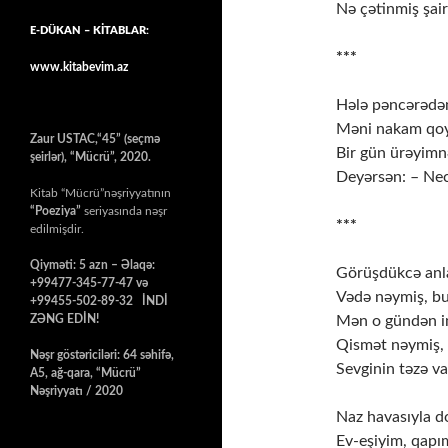
Nə çətinmiş şai
E-DÜKAN – KİTABLAR:
***
www.kitabevim.az
Hələ pəncərədə
Məni nakam qoy
Zaur USTAC,“45” (seçmə
Bir gün ürəyimn
şeirlər), “Mücrü”, 2020.
Deyərsən: – Nec
Kitab “Mücrü”nəşriyyatının
“Poeziya”
seriyasında nəşr
***
edilmişdir.
Qiyməti: 5 azn – Əlaqə:
Görüşdükcə anl
+99477-345-77-47 və
Vədə nəymiş, bu
+99455-502-89-32 İNDİ
ZƏNG EDİN!
Mən o gündən i
Qismət nəymiş,
Nəşr göstəriciləri: 64 səhifə,
Sevginin təzə v
A5, ağ-qara, “Mücrü”
Nəşriyyatı / 2020
Naz havasıyla d
Ev-eşiyim, qap