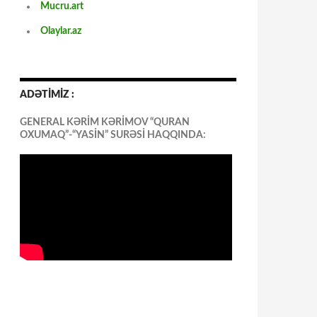
Mucru.art
Olaylar.az
ADƏTİMİZ :
GENERAL KƏRİM KƏRİMOV “QURAN
OXUMAQ”-“YASİN” SURƏSİ HAQQINDA: