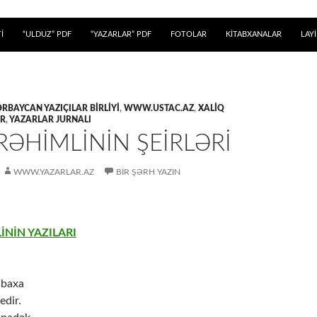
 KEÇ
İ
“ULDUZ” PDF
“YAZARLAR” PDF
FOTOLAR
KİTABXANALAR
LAY
RBAYCAN YAZIÇILAR BIRLIYI
,
WWW.USTAC.AZ
,
XALIQ
AR
,
YAZARLAR JURNALI
RƏHİMLİNİN ŞEİRLƏRİ
WWW.YAZARLAR.AZ
BIR ŞƏRH YAZIN
İNİN YAZILARI
-baxa
edir.