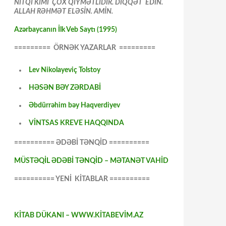
NİTQİ KİMİ ÇOX QİYMƏTLİDİR. DİQQƏT EDİN.
ALLAH RƏHMƏT ELƏSİN. AMİN.
Azərbaycanın İlk Veb Saytı (1995)
========= ÖRNƏK YAZARLAR =========
Lev Nikolayeviç Tolstoy
HƏSƏN BƏY ZƏRDABİ
Əbdürrəhim bəy Haqverdiyev
VİNTSAS KREVE HAQQINDA
========== ƏDƏBİ TƏNQİD ==========
MÜSTƏQİL ƏDƏBİ TƏNQİD – MƏTANƏT VAHİD
========== YENİ KİTABLAR ==========
KİTAB DÜKANI – WWW.KİTABEVİM.AZ