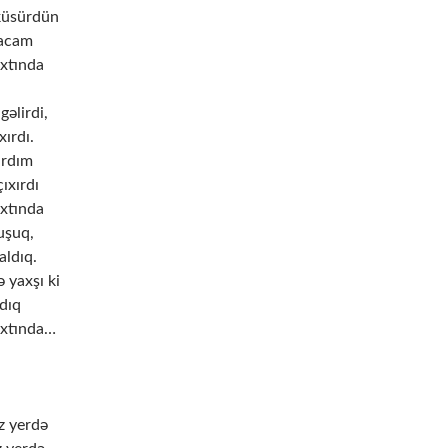
küsürdün
ışacam
axtında
gəlirdi,
xırdı.
ırdım
ıxırdı
axtında
uşuq,
aldıq.
 yaxşı ki
dıq
axtında…
z yerdə