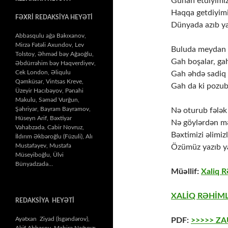
Günah etdiyimi
Haqqa getdiyimi
FƏXRİ REDAKSİYA HEYƏTİ
Dünyada azıb ya
Abbasqulu ağa Bakıxanov,
Mirzə Fətəli Axundov, Lev
Buluda meydan s
Tolstoy, Əhməd bəy Ağaoğlu,
Gah boşalar, gah
Əbdürrəhim bəy Haqverdiyev,
Cek London, Əliqulu
Gah əhdə sadiq 
Qəmküsar, Vintsas Kreve,
Gah da ki pozub
Üzeyir Hacıbəyov, Pənahi
Makulu, Səməd Vurğun,
Şəhriyar, Bayram Bayramov,
Nə oturub fələk 
Hüseyn Arif, Bəxtiyar
Nə göylərdən mə
Vahabzadə, Cabir Novruz,
Bəxtimizi əlimiz
İldırım Əkbəroğlu (Füzuli), Alı
Mustafayev, Mustafa
Özümüz yazıb y
Müseyiboğlu, Ülvi
Bünyadzadə…
Müəllif:
Xaliq 
XALİQ RƏHİML
REDAKSİYA HEYƏTİ
Ayətxan Ziyad (İsgəndərov),
PDF:
>>>>> Z
Akif Abbasov, Mahirə Nağıqızı,