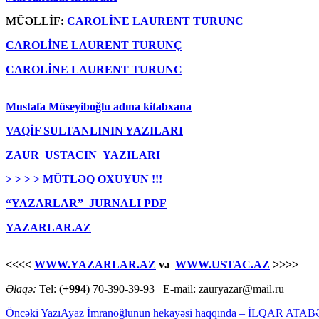
MÜƏLLİF:
CAROLİNE LAURENT TURUNC
CAROLİNE LAURENT TURUNÇ
CAROLİNE LAURENT TURUNC
Mustafa Müseyiboğlu adına kitabxana
VAQİF SULTANLININ YAZILARI
ZAUR USTACIN YAZILARI
> > > > MÜTLƏQ OXUYUN !!!
“YAZARLAR” JURNALI PDF
YAZARLAR.AZ
===============================================
<<<<
WWW.YAZARLAR.AZ
və
WWW.USTAC.AZ
>>>>
Əlaqə:
Tel: (
+994
) 70-390-39-93 E-mail: zauryazar@mail.ru
Yazılar
Öncəki Yazı
Ayaz İmranoğlunun hekayəsi haqqında – İLQAR ATA