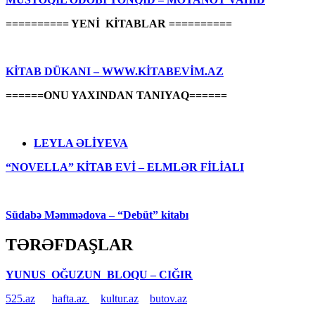
========== YENİ KİTABLAR ==========
KİTAB DÜKANI – WWW.KİTABEVİM.AZ
======ONU YAXINDAN TANIYAQ======
LEYLA ƏLİYEVA
“NOVELLA” KİTAB EVİ – ELMLƏR FİLİALI
Südabə Məmmədova – “Debüt” kitabı
TƏRƏFDAŞLAR
YUNUS OĞUZUN BLOQU – CIĞIR
525.az
hafta.az
kultur.az
butov.az