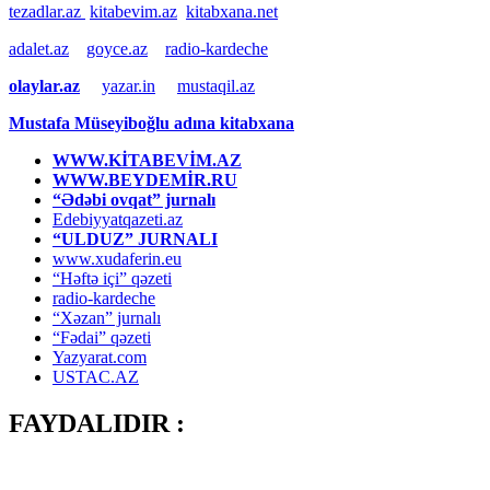
tezadlar.az
kitabevim.az
kitabxana.net
adalet.az
goyce.az
radio-kardeche
olaylar.az
yazar.in
mustaqil.az
Mustafa Müseyiboğlu adına kitabxana
WWW.KİTABEVİM.AZ
WWW.BEYDEMİR.RU
“Ədəbi ovqat” jurnalı
Edebiyyatqazeti.az
“ULDUZ” JURNALI
www.xudaferin.eu
“Həftə içi” qəzeti
radio-kardeche
“Xəzan” jurnalı
“Fədai” qəzeti
Yazyarat.com
USTAC.AZ
FAYDALIDIR :