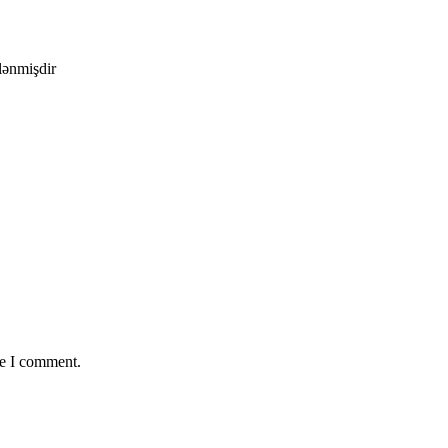
ələnmişdir
me I comment.