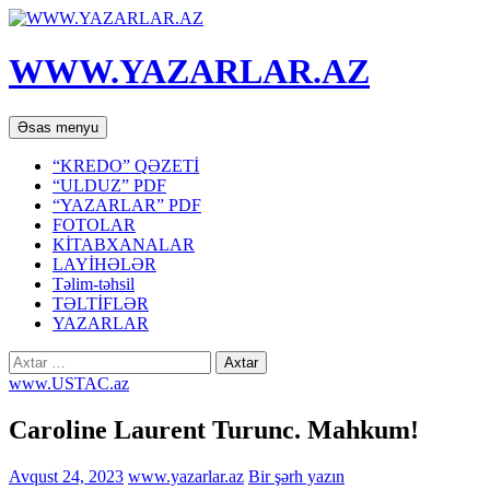
WWW.YAZARLAR.AZ
Axtar
Mühtəviyyata
Əsas menyu
keç
“KREDO” QƏZETİ
“ULDUZ” PDF
“YAZARLAR” PDF
FOTOLAR
KİTABXANALAR
LAYİHƏLƏR
Təlim-təhsil
TƏLTİFLƏR
YAZARLAR
Axtarış:
www.USTAC.az
Caroline Laurent Turunc. Mahkum!
Avqust 24, 2023
www.yazarlar.az
Bir şərh yazın