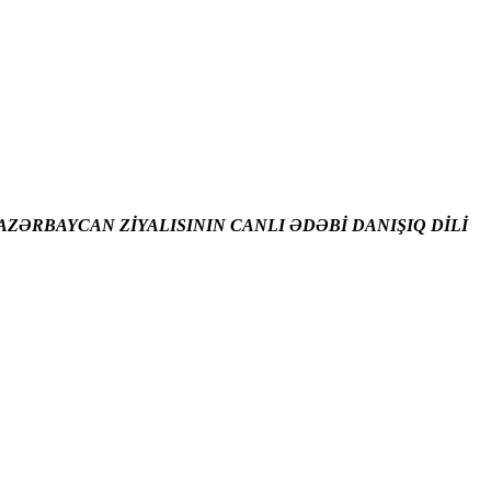
ZƏRBAYCAN ZİYALISININ CANLI ƏDƏBİ DANIŞIQ DİLİ