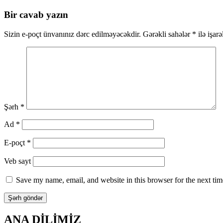
üzrə
Bir cavab yazın
naviqasiya
Sizin e-poçt ünvanınız dərc edilməyəcəkdir.
Gərəkli sahələr
*
ilə işar
Şərh
*
Ad
*
E-poçt
*
Veb sayt
Save my name, email, and website in this browser for the next ti
ANA DİLİMİZ