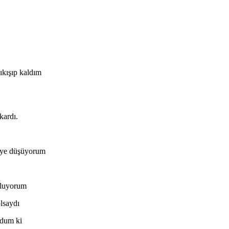
ıkışıp kaldım
kardı.
heye düşüyorum
uluyorum
olsaydı
ldum ki