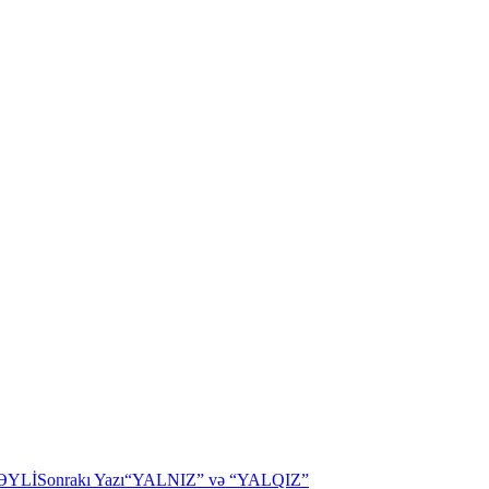
BƏYLİ
Sonrakı Yazı
“YALNIZ” və “YALQIZ”