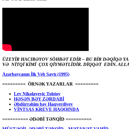
ÜZEYİR HACIBƏYOV SÖHBƏT EDİR – BU BİR DƏQİQƏ Y
VƏ NİTQİ KİMİ ÇOX QİYMƏTLİDİR. DİQQƏT EDİN. ALL
Azərbaycanın İlk Veb Saytı (1995)
========= ÖRNƏK YAZARLAR =========
Lev Nikolayeviç Tolstoy
HƏSƏN BƏY ZƏRDABİ
Əbdürrəhim bəy Haqverdiyev
VİNTSAS KREVE HAQQINDA
========== ƏDƏBİ TƏNQİD ==========
MÜSTƏQİL ƏDƏBİ TƏNQİD – MƏTANƏT VAHİD