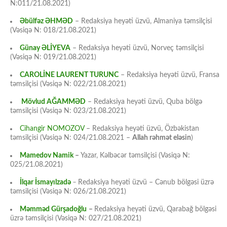
N:011/21.08.2021)
Əbülfəz ƏHMƏD
– Redaksiya heyəti üzvü, Almaniya təmsilçisi
(Vəsiqə N: 018/21.08.2021)
Günay ƏLİYEVA
– Redaksiya heyəti üzvü, Norveç təmsilçisi
(Vəsiqə N: 019/21.08.2021)
CAROLİNE LAURENT TURUNC
– Redaksiya heyəti üzvü, Fransa
təmsilçisi (Vəsiqə N: 022/21.08.2021)
Mövlud AĞAMMƏD
– Redaksiya heyəti üzvü, Quba bölgə
təmsilçisi (Vəsiqə N: 023/21.08.2021)
Cihangir NOMOZOV
– Redaksiya heyəti üzvü, Özbəkistan
təmsilçisi (Vəsiqə N: 024/21.08.2021 –
Allah rəhmət eləsin
)
Mamedov Namik
–
Yazar, Kəlbəcər təmsilçisi (Vəsiqə N:
025/21.08.2021)
İlqar İsmayılzadə
–
Redaksiya heyəti üzvü – Cənub bölgəsi üzrə
təmsilçisi (Vəsiqə N: 026/21.08.2021)
Məmməd Gürşadoğlu
–
Redaksiya heyəti üzvü, Qarabağ bölgəsi
üzrə təmsilçisi (Vəsiqə N: 027/21.08.2021)