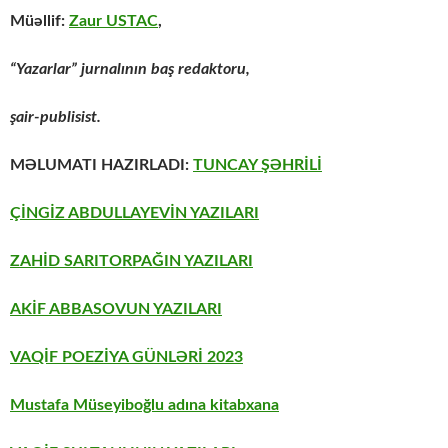
Müəllif:
Zaur USTAC
,
“Yazarlar” jurnalının baş redaktoru,
şair-publisist.
MƏLUMATI HAZIRLADI:
TUNCAY ŞƏHRİLİ
ÇİNGİZ ABDULLAYEVİN YAZILARI
ZAHİD SARITORPAĞIN YAZILARI
AKİF ABBASOVUN YAZILARI
VAQİF POEZİYA GÜNLƏRİ 2023
Mustafa Müseyiboğlu adına kitabxana