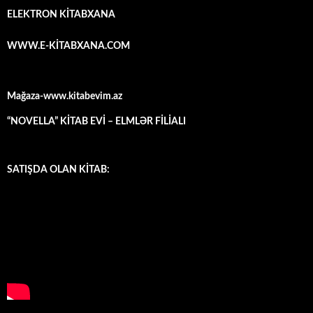
ELEKTRON KİTABXANA
WWW.E-KİTABXANA.COM
Mağaza-www.kitabevim.az
“NOVELLA” KİTAB EVİ – ELMLƏR FİLİALI
SATIŞDA OLAN KİTAB: