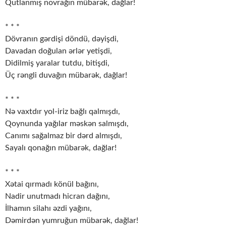
Qutlanmış novrağın mübarək, dağlar!
* * *
Dövranın gərdişi döndü, dəyişdi,
Davadan doğulan ərlər yetişdi,
Didilmiş yaralar tutdu, bitişdi,
Üç rəngli duvağın mübarək, dağlar!
* * *
Nə vaxtdır yol-iriz bağlı qalmışdı,
Qoynunda yağılar məskən salmışdı,
Canımı sağalmaz bir dərd almışdı,
Sayalı qonağın mübarək, dağlar!
* * *
Xətai qırmadı könül bağını,
Nadir unutmadı hicran dağını,
İlhamın silahı əzdi yağını,
Dəmirdən yumruğun mübarək, dağlar!