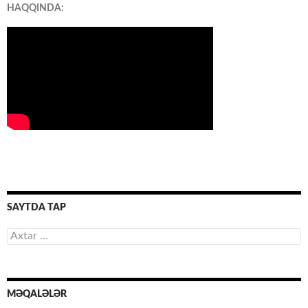
HAQQINDA:
SAYTDA TAP
Axtarış:
MƏQALƏLƏR