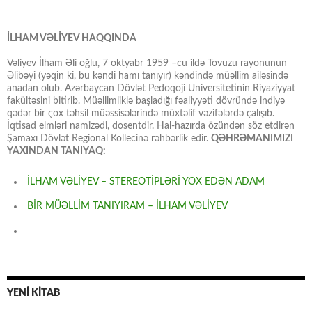
İLHAM VƏLİYEV HAQQINDA
Vəliyev İlham Əli oğlu, 7 oktyabr 1959 –cu ildə Tovuzu rayonunun
Əlibəyi (yəqin ki, bu kəndi hamı tanıyır) kəndində müəllim ailəsində
anadan olub. Azərbaycan Dövlət Pedoqoji Universitetinin Riyaziyyat
fakültəsini bitirib. Müəllimliklə başladığı fəaliyyəti dövründə indiyə
qədər bir çox təhsil müəssisələrində müxtəlif vəzifələrdə çalışıb.
İqtisad elmləri namizədi, dosentdir. Hal-hazırda özündən söz etdirən
Şamaxı Dövlət Regional Kollecinə rəhbərlik edir.
QƏHRƏMANIMIZI
YAXINDAN TANIYAQ:
İLHAM VƏLİYEV – STEREOTİPLƏRİ YOX EDƏN ADAM
BİR MÜƏLLİM TANIYIRAM – İLHAM VƏLİYEV
YENİ KİTAB