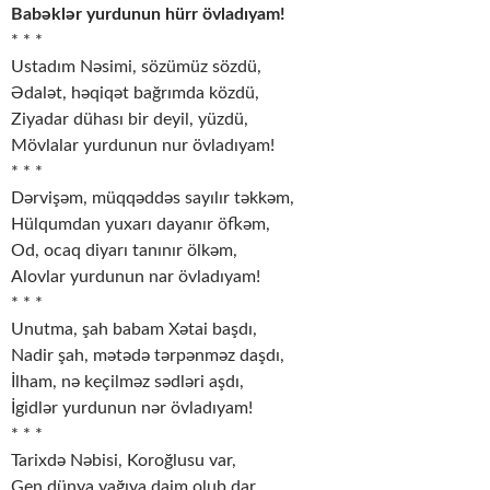
Babəklər yurdunun hürr övladıyam!
* * *
Ustadım Nəsimi, sözümüz sözdü,
Ədalət, həqiqət bağrımda közdü,
Ziyadar dühası bir deyil, yüzdü,
Mövlalar yurdunun nur övladıyam!
* * *
Dərvişəm, müqqəddəs sayılır təkkəm,
Hülqumdan yuxarı dayanır öfkəm,
Od, ocaq diyarı tanınır ölkəm,
Alovlar yurdunun nar övladıyam!
* * *
Unutma, şah babam Xətai başdı,
Nadir şah, mətədə tərpənməz daşdı,
İlham, nə keçilməz sədləri aşdı,
İgidlər yurdunun nər övladıyam!
* * *
Tarixdə Nəbisi, Koroğlusu var,
Gen dünya yağıya daim olub dar,