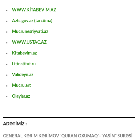
WWW.KİTABEVİM.AZ
Aztc.gov.az (tərcümə)
Mucrunesriyyati.az
WWW.USTAC.AZ
Kitabevim.az
Litinstitut.ru
Valideyn.az
Mucru.art
Olaylar.az
ADƏTİMİZ :
GENERAL KƏRİM KƏRİMOV “QURAN OXUMAQ”-“YASİN” SURƏSİ