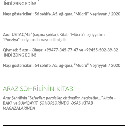
İNDİ ZƏNG EDİN!
Nəşr göstəriciləri: 56 səhifə, A5, ağ-qara, “Mücrü” Nəşriyyatı / 2020
Zaur USTAC,“45” (seçmə şeirlər).
Kitab “Mücrü”nəşriyyatının
“Poeziya”
seriyasında nəşr edilmişdir.
Qiyməti: 5 azn – Əlaqə: +99477-345-77-47 və +99455-502-89-32
İNDİ ZƏNG EDİN!
Nəşr göstəriciləri: 64 səhifə, A5, ağ-qara, “Mücrü” Nəşriyyatı / 2020
ARAZ ŞƏHRİLİNİN KİTABI
Araz Şəhrilinin “Səfəvilər: paralellər, ehtimallar, həqiqətlər…” kitabı –
BAKI və SUMQAYIT ŞƏHƏRLƏRİNDƏ ƏSAS KİTAB
MAĞAZALARINDA