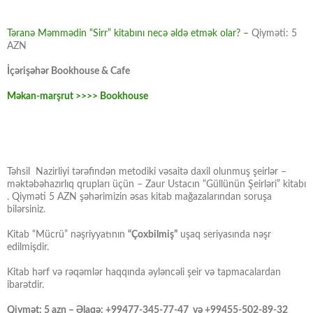
Təranə Məmmədin “Sirr” kitabını necə əldə etmək olar? –
Qiyməti: 5
AZN
İçərişəhər Bookhouse & Cafe
Məkan-marşrut >>>> Bookhouse
Təhsil Nazirliyi tərəfindən metodiki vəsaitə daxil olunmuş şeirlər –
məktəbəhazırlıq qrupları üçün – Zaur Ustacın “Güllünün Şeirləri” kitabı
. Qiyməti 5 AZN şəhərimizin əsas kitab mağazalarından soruşa
bilərsiniz.
Kitab “Mücrü” nəşriyyatının
“Çoxbilmiş”
uşaq seriyasında nəşr
edilmişdir.
Kitab hərf və rəqəmlər haqqında əyləncəli şeir və tapmacalardan
ibarətdir.
Qiymət: 5 azn – Əlaqə: +99477-345-77-47 və +99455-502-89-32