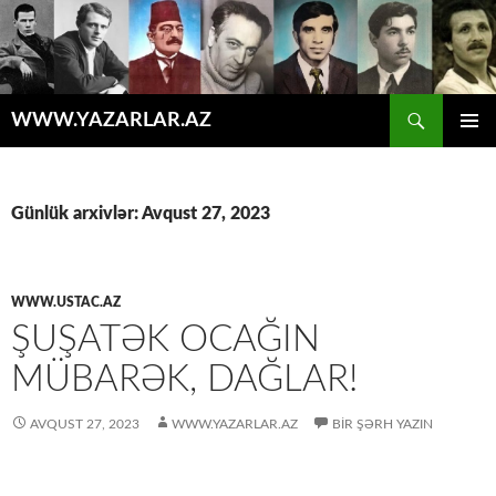
Axtar
WWW.YAZARLAR.AZ
MÜHTƏVIYYATA
ƏSAS
KEÇ
MENYU
Günlük arxivlər: Avqust 27, 2023
WWW.USTAC.AZ
ŞUŞATƏK OCAĞIN
MÜBARƏK, DAĞLAR!
AVQUST 27, 2023
WWW.YAZARLAR.AZ
BIR ŞƏRH YAZIN