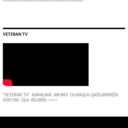
===================================
VETERAN TV
“VETERAN TV” KANALINA ABUNƏ OLMAQLA QAZİLƏRIMİZƏ
DƏSTƏK OLA BİLƏRİK: >>>>