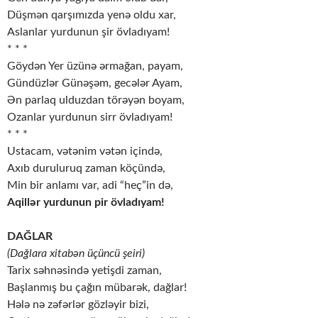
Düşmən qarşımızda yenə oldu xar,
Aslanlar yurdunun şir övladıyam!
* * *
Göydən Yer üzünə ərmağan, payam,
Gündüzlər Günəşəm, gecələr Ayam,
Ən parlaq ulduzdan törəyən boyam,
Ozanlar yurdunun sirr övladıyam!
* * *
Ustacam, vətənim vətən içində,
Axıb duruluruq zaman köçündə,
Min bir anlamı var, adi “heç”in də,
Aqillər yurdunun pir övladıyam!
DAĞLAR
(Dağlara xitabən üçüncü şeiri)
Tarix səhnəsində yetişdi zaman,
Başlanmış bu çağın mübarək, dağlar!
Hələ nə zəfərlər gözləyir bizi,