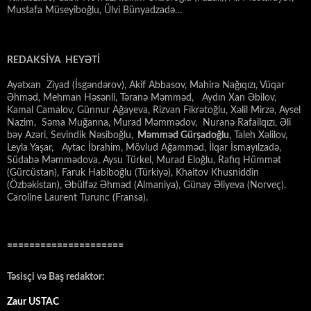
Mustafa Müseyiboğlu, Ülvi Bünyadzadə…
REDAKSİYA HEYƏTİ
Ayətxan Ziyad (İsgəndərov), Akif Abbasov, Mahirə Nağıqızı, Vüqar
Əhməd, Mehman Həsənli, Təranə Məmməd, Aydın Xan Əbilov,
Kamal Camalov, Günnur Ağayeva, Rizvan Fikrətoğlu, Xəlil Mirzə, Aysel
Nazim, Səma Muğanna, Murad Məmmədov, Nuranə Rafailqızı, Əli
bəy Azəri, Sevindik Nəsiboğlu,
Məmməd Gürşadoğlu
, Taleh Xəlilov,
Leyla Yaşar, Aytac İbrahim, Mövlud Ağamməd, İlqar İsmayılzadə,
Südabə Məmmədova, Aysu Türkel, Murad Eloğlu, Rafiq Hümmət
(Gürcüstan), Faruk Habiboğlu (Türkiyə), Khaitov Khusniddin
(Özbəkistan), Əbülfəz Əhməd (Almaniya), Günay Əliyeva (Norveç).
Caroline Laurent Turunc (Fransa).
=====================
Təsisçi və Baş redaktor:
Zaur USTAC