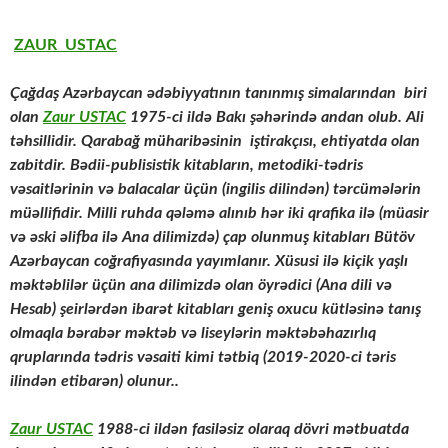
ZAUR USTAC
Çağdaş Azərbaycan ədəbiyyatının tanınmış simalarından biri
olan
Zaur USTAC
1975-ci ildə Bakı şəhərində andan olub. Ali
təhsillidir. Qarabağ müharibəsinin iştirakçısı, ehtiyatda olan
zabitdir. Bədii-publisistik kitabların, metodiki-tədris
vəsaitlərinin və balacalar üçün (ingilis dilindən) tərcümələrin
müəllifidir. Milli ruhda qələmə alınıb hər iki qrafika ilə (müasir
və əski əlifba ilə Ana dilimizdə) çap olunmuş kitabları Bütöv
Azərbaycan coğrafiyasında yayımlanır. Xüsusi ilə kiçik yaşlı
məktəblilər üçün ana dilimizdə olan öyrədici (Ana dili və
Hesab) şeirlərdən ibarət kitabları geniş oxucu kütləsinə tanış
olmaqla bərabər məktəb və liseylərin məktəbəhazırlıq
qruplarında tədris vəsaiti kimi tətbiq (2019-2020-ci təris
ilindən etibarən) olunur..
Zaur USTAC
1988-ci ildən fasiləsiz olaraq dövri mətbuatda