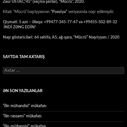
Zaur USTAC,“45” (seçmə şeirlər), “Mücrü”, 2020.
Kitab “Mücrü”nəşriyyatının
“Poeziya”
seriyasında nəşr edilmişdir.
Qiyməti: 5 azn – Əlaqə: +99477-345-77-47 və +99455-502-89-32
İNDİ ZƏNG EDİN!
Nəşr göstəriciləri: 64 səhifə, A5, ağ-qara, “Mücrü” Nəşriyyatı / 2020
SAYTDA TAM AXTARIŞ
Axtarış:
ƏN SON YAZILANLAR
“İlin mühəndisi” mükafatı
“İlin rəssamı” mükafatı
“İlin müğənnisi” mükafatı