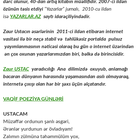
dərc olunur, 40-dan artıq kitabın müəllifidir. 2007-ci ildən
özünün təsis etdiyi
“Yazarlar” jurnalı, 2010-cu ildən
isə
YAZARLAR.AZ
saytı idarəçiliyindədir.
Zaur Ustacın əsərlərinin
2011-ci ildən etibarən internet
vasitəsi ilə bir neçə stabil və təhlükəsiz portalda pulsuz
yayımlanmasının nəticəsi olaraq bu gün o internet üzərindən
ən çox oxunan yazarlarımızdan biri, bəlkə də birincisidir.
Zaur USTAC
yaradıcılığı Ana dilimizdə oxuyub, anlamağı
bacaran dünyanın harasında yaşamasından asılı olmayaraq,
internetə çıxışı olan hər bir şəxs üçün əlçatandır.
VAQİF POEZİYA GÜNLƏRİ
USTACAM
Müzəffər ordunun şanlı əsgəri,
Ərənlər yurdunun ər övladıyam!
Zalımın zülmünə təhəmmülüm yox,