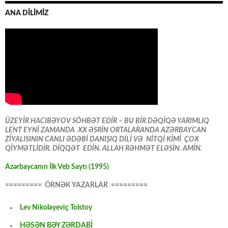
ANA DİLİMİZ
ÜZEYİR HACIBƏYOV SÖHBƏT EDİR – BU BİR DƏQİQƏ YARIMLIQ
LENT EYNİ ZAMANDA XX ƏSRİN ORTALARANDA AZƏRBAYCAN
ZİYALISININ CANLI ƏDƏBİ DANIŞIQ DİLİ VƏ NİTQİ KİMİ ÇOX
QİYMƏTLİDİR. DİQQƏT EDİN. ALLAH RƏHMƏT ELƏSİN. AMİN.
Azərbaycanın İlk Veb Saytı (1995)
========= ÖRNƏK YAZARLAR =========
Lev Nikolayeviç Tolstoy
HƏSƏN BƏY ZƏRDABİ