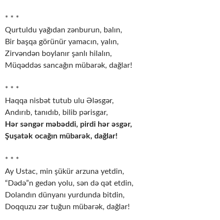
* * *
Qurtuldu yağıdan zənburun, balın,
Bir başqa görünür yamacın, yalın,
Zirvəndən boylanır şanlı hilalın,
Müqəddəs sancağın mübarək, dağlar!
* * *
Haqqa nisbət tutub ulu Ələsgər,
Andırıb, tanıdıb, bilib pərisgar,
Hər səngər məbəddi, pirdi hər əsgər,
Şuşatək ocağın mübarək, dağlar!
* * *
Ay Ustac, min şükür arzuna yetdin,
“Dədə”n gedən yolu, sən də qət etdin,
Dolandın dünyanı yurdunda bitdin,
Doqquzu zər tuğun mübarək, dağlar!