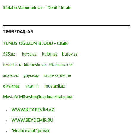
Südabə Məmmədova – “Debüt” kitabı
TƏRƏFDAŞLAR
YUNUS OĞUZUN BLOQU – CIĞIR
525.az
hafta.az
kultur.az
butov.az
tezadlar.az
kitabevim.az
kitabxana.net
adalet.az
goyce.az
radio-kardeche
olaylar.az
yazar.in
mustaqil.az
Mustafa Müseyiboğlu adına kitabxana
WWW.KİTABEVİM.AZ
WWW.BEYDEMİR.RU
“Ədəbi ovqat” jurnalı