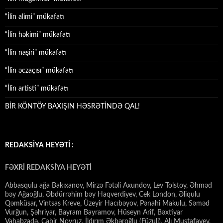
“İlin alimi” mükafatı
“İlin həkimi” mükafatı
“İlin naşiri” mükafatı
“İlin əczaçısı” mükafatı
“İlin artisti” mükafatı
BİR KÖNTÖY BAXIŞIN HƏSRƏTİNDƏ QAL!
REDAKSİYA HEYƏTİ :
FƏXRİ REDAKSİYA HEYƏTİ
Abbasqulu ağa Bakıxanov, Mirzə Fətəli Axundov, Lev Tolstoy, Əhməd
bəy Ağaoğlu, Əbdürrəhim bəy Haqverdiyev, Cek London, Əliqulu
Qəmküsar, Vintsas Kreve, Üzeyir Hacıbəyov, Pənahi Makulu, Səməd
Vurğun, Şəhriyar, Bayram Bayramov, Hüseyn Arif, Bəxtiyar
Vahabzadə, Cabir Novruz, İldırım Əkbəroğlu (Füzuli), Alı Mustafayev,