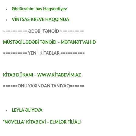
Əbdürrəhim bəy Haqverdiyev
VİNTSAS KREVE HAQQINDA
========== ƏDƏBİ TƏNQİD ==========
MÜSTƏQİL ƏDƏBİ TƏNQİD – MƏTANƏT VAHİD
========== YENİ KİTABLAR ==========
KİTAB DÜKANI – WWW.KİTABEVİM.AZ
======ONU YAXINDAN TANIYAQ======
LEYLA ƏLİYEVA
“NOVELLA” KİTAB EVİ – ELMLƏR FİLİALI