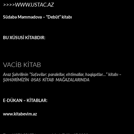
>>>>WWW.USTAC.AZ
Südabə Məmmədova – “Debüt” kitabı
BU XÜSUSİ KİTABDIR:
VACIB KITAB
Araz Şəhrilinin “Səfəvilər: paralellər, ehtimallar, həqiqətlər…” kitabı –
ŞƏHƏRİMİZİN ƏSAS KİTAB MAĞAZALARINDA
E-DÜKAN – KİTABLAR:
www.kitabevim.az