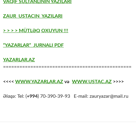
VAQİF SULTANLININ YAZILARI
ZAUR USTACIN YAZILARI
> > > > MÜTLƏQ OXUYUN !!!
“YAZARLAR” JURNALI PDF
YAZARLAR.AZ
===============================================
<<<<
WWW.YAZARLAR.AZ
və
WWW.USTAC.AZ
>>>>
Əlaqə:
Tel: (
+994
) 70-390-39-93 E-mail: zauryazar@mail.ru