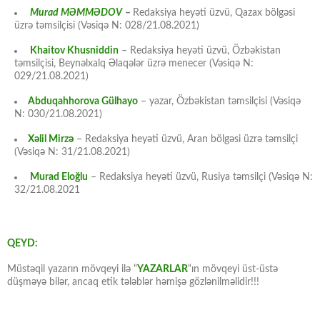
Murad MƏMMƏDOV
–
Redaksiya heyəti üzvü, Qazax bölgəsi
üzrə təmsilçisi (Vəsiqə N: 028/21.08.2021)
Khaitov Khusniddin
– Redaksiya heyəti üzvü, Özbəkistan
təmsilçisi, Beynəlxalq Əlaqələr üzrə menecer (Vəsiqə N:
029/21.08.2021)
Abduqahhorova Gülhayo
– yazar, Özbəkistan təmsilçisi (Vəsiqə
N: 030/21.08.2021)
Xəlil Mirzə
– Redaksiya heyəti üzvü, Aran bölgəsi üzrə təmsilçi
(Vəsiqə N: 31/21.08.2021)
Murad Eloğlu
– Redaksiya heyəti üzvü, Rusiya təmsilçi (Vəsiqə N:
32/21.08.2021
QEYD:
Müstəqil yazarın mövqeyi ilə “
YAZARLAR
“ın mövqeyi üst-üstə
düşməyə bilər, ancaq etik tələblər həmişə gözlənilməlidir!!!