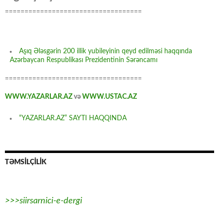
===================================
Aşıq Ələsgərin 200 illik yubileyinin qeyd edilməsi haqqında
Azərbaycan Respublikası Prezidentinin Sərəncamı
===================================
WWW.YAZARLAR.AZ
və
WWW.USTAC.AZ
“YAZARLAR.AZ” SAYTI HAQQINDA
TƏMSİLÇİLİK
>>>siirsarnici-e-dergi