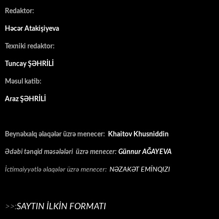
Redaktor:
Həcər Atakişiyeva
Texniki redaktor:
Tuncay ŞƏHRİLİ
Məsul katib:
Araz ŞƏHRİLİ
Beynəlxalq əlaqələr üzrə menecer:
Khaitov Khusniddin
Ədəbi tənqid məsələləri üzrə menecer:
Günnur AĞAYEVA
İctimaiyyətlə əlaqələr üzrə menecer:
NƏZAKƏT EMİNQIZI
>>:
SAYTIN İLKİN FORMATI