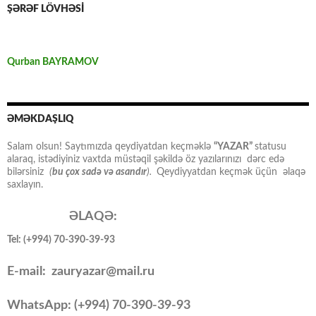
ŞƏRƏF LÖVHƏSİ
Qurban BAYRAMOV
ƏMƏKDAŞLIQ
Salam olsun! Saytımızda qeydiyatdan keçməklə
“YAZAR”
statusu
alaraq, istədiyiniz vaxtda müstəqil şəkildə öz yazılarınızı dərc edə
bilərsiniz
(
bu çox sadə və asandır
).
Qeydiyyatdan keçmək üçün əlaqə
saxlayın.
ƏLAQƏ:
Tel: (+994) 70-390-39-93
E-mail: zauryazar@mail.ru
WhatsApp: (
+994
) 70-390-39-93