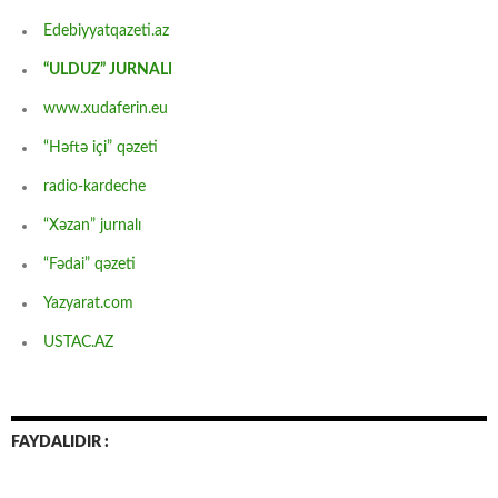
Edebiyyatqazeti.az
“ULDUZ” JURNALI
www.xudaferin.eu
“Həftə içi” qəzeti
radio-kardeche
“Xəzan” jurnalı
“Fədai” qəzeti
Yazyarat.com
USTAC.AZ
FAYDALIDIR :