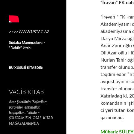
“İrəvan” FK daha
“İrəvan ” FK -n
Akademiyasını d
akademiyasına d
>>>>WWW.USTAC.AZ
Dərya Mirzə oğl
Südabə Məmmədova –
Anar Zaur oğlu 
“Debüt” kitabı
Əli Azər oğlu H
Nurlan Tahir o
transfer olunub
BU XÜSUSİ KİTABDIR:
təqdim edən “İrə
avqust ayının s
transfer olunaca
VACIB KITAB
Xatırladaq ki, 
Araz Şəhrilinin “Səfəvilər:
komandanın iştir
paralellər, ehtimallar,
ci yeri tutan k
həqiqətlər…” kitabı –
qazanacaq.
ŞƏHƏRİMİZİN ƏSAS KİTAB
MAĞAZALARINDA
Mübariz SÜLE