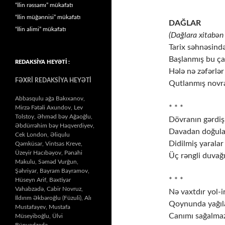
“İlin rəssamı” mükafatı
“İlin müğənnisi” mükafatı
DAĞLAR
“İlin alimi” mükafatı
(Dağlara xitabən 
Tarix səhnəsind
Başlanmış bu ça
REDAKSİYA HEYƏTİ :
Hələ nə zəfərlər 
FƏXRİ REDAKSİYA HEYƏTİ
Qutlanmış novra
Abbasqulu ağa Bakıxanov,
* * *
Mirzə Fətəli Axundov, Lev
Tolstoy, Əhməd bəy Ağaoğlu,
Dövranın gərdiş
Əbdürrəhim bəy Haqverdiyev,
Davadan doğulan
Cek London, Əliqulu
Didilmiş yaralar 
Qəmküsar, Vintsas Kreve,
Üzeyir Hacıbəyov, Pənahi
Üç rəngli duvağ
Makulu, Səməd Vurğun,
Şəhriyar, Bayram Bayramov,
* * *
Hüseyn Arif, Bəxtiyar
Vahabzadə, Cabir Novruz,
Nə vaxtdır yol-ir
İldırım Əkbəroğlu (Füzuli), Alı
Qoynunda yağıla
Mustafayev, Mustafa
Canımı sağalmaz
Müseyiboğlu, Ülvi
Bünyadzadə…