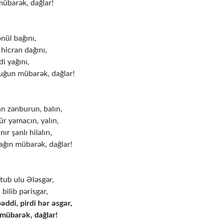
mübarək, dağlar!
nül bağını,
hicran dağını,
di yağını,
ğun mübarək, dağlar!
n zənburun, balın,
ür yamacın, yalın,
ır şanlı hilalın,
ğın mübarək, dağlar!
tub ulu Ələsgər,
 bilib pərisgar,
ddi, pirdi hər əsgər,
mübarək, dağlar!