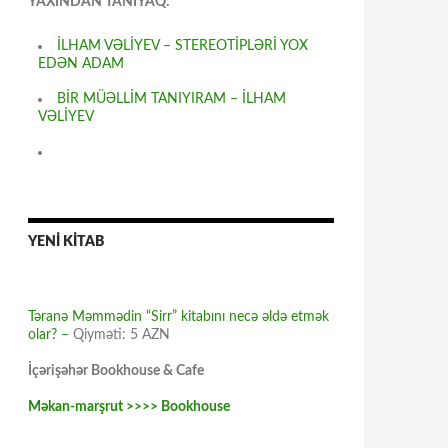
YAXINDAN TANIYAQ:
İLHAM VƏLİYEV – STEREOTİPLƏRİ YOX
EDƏN ADAM
BİR MÜƏLLİM TANIYIRAM – İLHAM
VƏLİYEV
YENİ KİTAB
Təranə Məmmədin “Sirr” kitabını necə əldə etmək
olar? –
Qiyməti: 5 AZN
İçərişəhər Bookhouse & Cafe
Məkan-marşrut >>>> Bookhouse