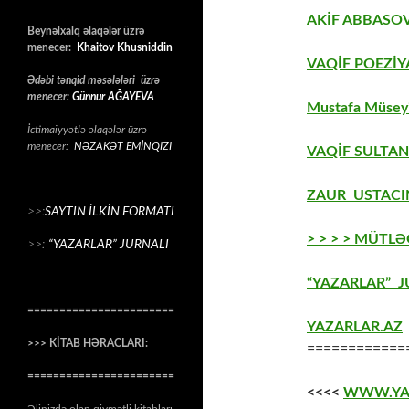
AKİF ABBASOV
Beynəlxalq əlaqələr üzrə
menecer:
Khaitov Khusniddin
VAQİF POEZİY
Ədəbi tənqid məsələləri üzrə
menecer:
Günnur AĞAYEVA
Mustafa Müseyi
İctimaiyyətlə əlaqələr üzrə
menecer:
NƏZAKƏT EMİNQIZI
VAQİF SULTAN
ZAUR USTACIN
>>:
SAYTIN İLKİN FORMATI
> > > > MÜTLƏ
>>:
“YAZARLAR” JURNALI
“YAZARLAR” J
=======================
YAZARLAR.AZ
>>> KİTAB HƏRACLARI:
============
=======================
<<<<
WWW.YA
Əlinizdə olan qiymətli kitabları