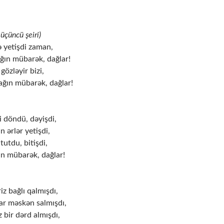
üçüncü şeiri)
ə yetişdi zaman,
ğın mübarək, dağlar!
gözləyir bizi,
ğın mübarək, dağlar!
i döndü, dəyişdi,
 ərlər yetişdi,
tutdu, bitişdi,
ın mübarək, dağlar!
iz bağlı qalmışdı,
r məskən salmışdı,
 bir dərd almışdı,