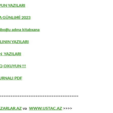
UN YAZILARI
A GÜNLƏRİ 2023
boğlu adına kitabxana
LININ YAZILARI
 YAZILARI
Q OXUYUN !!!
URNALI PDF
===================================
ZARLAR.AZ
və
WWW.USTAC.AZ
>>>>