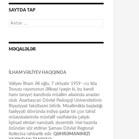
SAYTDA TAP
Axtarış:
MƏQALƏLƏR
İLHAM VƏLİYEV HAQQINDA
Vəliyev İlham Əli oğlu, 7 oktyabr 1959 –cu ildə
Tovuzu rayonunun Əlibəyi (yəqin ki, bu kəndi
hamı tanıyır) kəndində müəllim ailəsində anadan
olub. Azərbaycan Dövlət Pedoqoji Universitetinin
Riyaziyyat fakültəsini bitirib. Müəllimliklə başladığı
fəaliyyəti dövründə indiyə qədər bir çox təhsil
müəssisələrində müxtəlif vəzifələrdə çalışıb.
İqtisad elmləri namizədi, dosentdir. Hal-hazırda
özündən söz etdirən Şamaxı Dövlət Regional
Kollecinə rəhbərlik edir.
QƏHRƏMANIMIZI