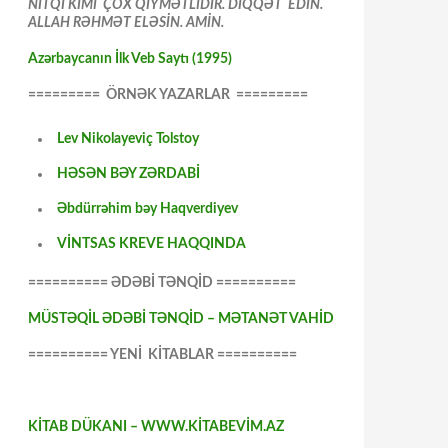
NİTQİ KİMİ ÇOX QİYMƏTLİDİR. DİQQƏT EDİN.
ALLAH RƏHMƏT ELƏSİN. AMİN.
Azərbaycanın İlk Veb Saytı (1995)
========= ÖRNƏK YAZARLAR =========
Lev Nikolayeviç Tolstoy
HƏSƏN BƏY ZƏRDABİ
Əbdürrəhim bəy Haqverdiyev
VİNTSAS KREVE HAQQINDA
========== ƏDƏBİ TƏNQİD ==========
MÜSTƏQİL ƏDƏBİ TƏNQİD – MƏTANƏT VAHİD
========== YENİ KİTABLAR ==========
KİTAB DÜKANI – WWW.KİTABEVİM.AZ