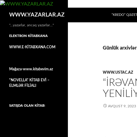
MÜHTƏVIYYATA
Axtar
WWW.YAZARLAR.AZ
“KREDO” QƏZET
"…yazarlar, ancaq yazarlar…"
ELEKTRON KİTABXANA
WWW.E-KİTABXANA.COM
Günlük arxivlər
Mağaza-www.kitabevim.az
WWW.USTAC.AZ
“İRƏVA
“NOVELLA” KİTAB EVİ –
ELMLƏR FİLİALI
YENILI
SATIŞDA OLAN KİTAB:
AVQUST 9, 2023