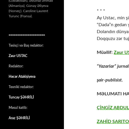
(Özbəkistan), Əbülfəz Əhməd
(Almaniya), Günay Əliyeva
* * *
(Norveç). Caroline Laurent
Turunc (Fransa).
Ay Ustac, min ş
“Dədə”n gedən y
Dolandın dünyan
=====================
Doqquzu zər tu
Təsisçi və Baş redaktor:
Müəllif:
Zaur 
Zaur USTAC
“Yazarlar” jurna
Redaktor:
Həcər Atakişiyeva
şair-publisist.
Texniki redaktor:
MƏLUMATI HA
Tuncay ŞƏHRİLİ
ÇİNGİZ ABDUL
Məsul katib:
Araz ŞƏHRİLİ
ZAHİD SARITO