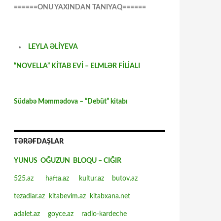
======ONU YAXINDAN TANIYAQ======
LEYLA ƏLİYEVA
“NOVELLA” KİTAB EVİ – ELMLƏR FİLİALI
Südabə Məmmədova – “Debüt” kitabı
TƏRƏFDAŞLAR
YUNUS OĞUZUN BLOQU – CIĞIR
525.az
hafta.az
kultur.az
butov.az
tezadlar.az
kitabevim.az
kitabxana.net
adalet.az
goyce.az
radio-kardeche