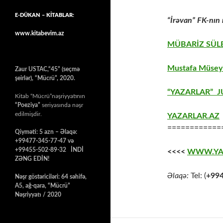
E-DÜKAN – KİTABLAR:
“İrəvan” FK-nın
www.kitabevim.az
MÜBARİZ SÜL
Mustafa Müseyi
Zaur USTAC,“45” (seçmə
şeirlər), “Mücrü”, 2020.
“YAZARLAR” J
Kitab “Mücrü”nəşriyyatının
“Poeziya”
seriyasında nəşr
edilmişdir.
YAZARLAR.AZ
============
Qiyməti: 5 azn – Əlaqə:
+99477-345-77-47 və
+99455-502-89-32 İNDİ
<<<<
WWW.YA
ZƏNG EDİN!
Əlaqə:
Tel: (
+99
Nəşr göstəriciləri: 64 səhifə,
A5, ağ-qara, “Mücrü”
Nəşriyyatı / 2020