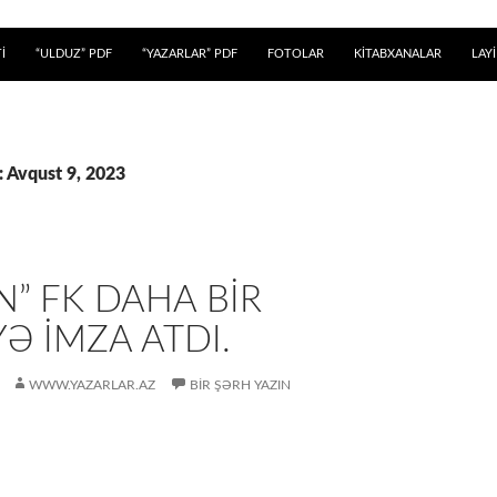
 KEÇ
İ
“ULDUZ” PDF
“YAZARLAR” PDF
FOTOLAR
KİTABXANALAR
LAY
: Avqust 9, 2023
N” FK DAHA BIR
YƏ IMZA ATDI.
WWW.YAZARLAR.AZ
BIR ŞƏRH YAZIN