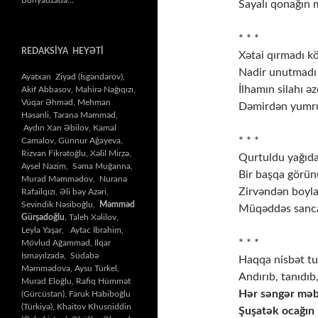
Sayalı qonağın 
* * *
REDAKSİYA HEYƏTİ
Xətai qırmadı kö
Nadir unutmadı 
Ayətxan Ziyad (İsgəndərov),
İlhamın silahı əz
Akif Abbasov, Mahirə Nağıqızı,
Vüqar Əhməd, Mehman
Dəmirdən yumru
Həsənli, Təranə Məmməd,
Aydın Xan Əbilov, Kamal
* * *
Camalov, Günnur Ağayeva,
Rizvan Fikrətoğlu, Xəlil Mirzə,
Qurtuldu yağıda
Aysel Nazim, Səma Muğanna,
Bir başqa görün
Murad Məmmədov, Nuranə
Zirvəndən boylan
Rafailqızı, Əli bəy Azəri,
Sevindik Nəsiboğlu,
Məmməd
Müqəddəs sanca
Gürşadoğlu
, Taleh Xəlilov,
Leyla Yaşar, Aytac İbrahim,
* * *
Mövlud Ağamməd, İlqar
İsmayılzadə, Südabə
Haqqa nisbət tu
Məmmədova, Aysu Türkel,
Andırıb, tanıdıb,
Murad Eloğlu, Rafiq Hümmət
Hər səngər məbə
(Gürcüstan), Faruk Habiboğlu
(Türkiyə), Khaitov Khusniddin
Şuşatək ocağın 