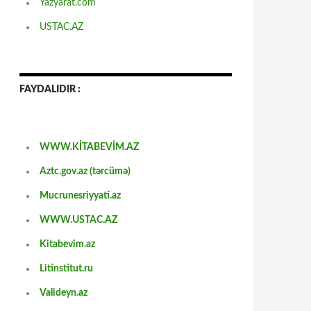
Yazyarat.com
USTAC.AZ
FAYDALIDIR :
WWW.KİTABEVİM.AZ
Aztc.gov.az (tərcümə)
Mucrunesriyyati.az
WWW.USTAC.AZ
Kitabevim.az
Litinstitut.ru
Valideyn.az