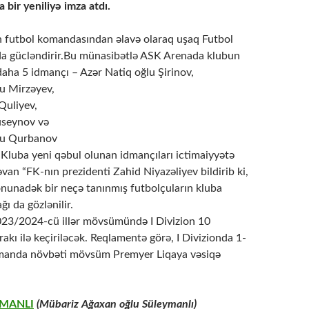
 bir yeniliyə imza atdı.
ın futbol komandasından əlavə olaraq uşaq Futbol
a gücləndirir.Bu münasibətlə ASK Arenada klubun
aha 5 idmançı – Azər Natiq oğlu Şirinov,
u Mirzəyev,
Quliyev,
üseynov və
ğlu Qurbanov
.Kluba yeni qəbul olunan idmançıları ictimaiyyətə
van “FK-nın prezidenti Zahid Niyazəliyev bildirib ki,
onunadək bir neçə tanınmış futbolçuların kluba
ğı da gözlənilir.
2023/2024-cü illər mövsümündə I Divizion 10
akı ilə keçiriləcək. Reqlamentə görə, I Divizionda 1-
omanda növbəti mövsüm Premyer Liqaya vəsiqə
YMANLI
(Mübariz Ağaxan oğlu Süleymanlı)