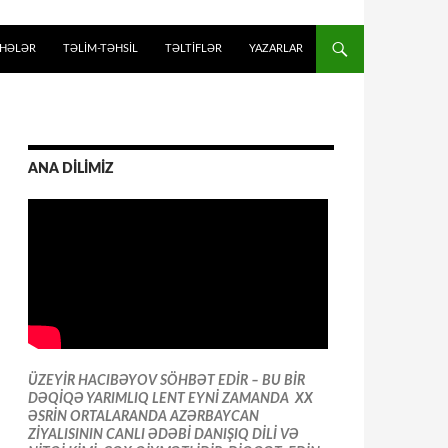
İHƏLƏR
TƏLIM-TƏHSIL
TƏLTİFLƏR
YAZARLAR
ANA DİLİMİZ
ÜZEYİR HACIBƏYOV SÖHBƏT EDİR – BU BİR
DƏQİQƏ YARIMLIQ LENT EYNİ ZAMANDA XX
ƏSRİN ORTALARANDA AZƏRBAYCAN
ZİYALISININ CANLI ƏDƏBİ DANIŞIQ DİLİ VƏ