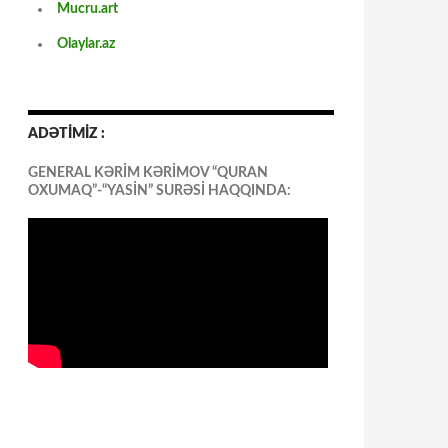
Mucru.art
Olaylar.az
ADƏTİMİZ :
GENERAL KƏRİM KƏRİMOV “QURAN
OXUMAQ”-“YASİN” SURƏSİ HAQQINDA: