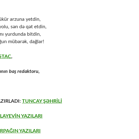
ükür arzuna yetdin,
olu, sən də qət etdin,
ı yurdunda bitdin,
ğun mübarək, dağlar!
USTAC
,
lının baş redaktoru,
ZIRLADI:
TUNCAY ŞƏHRİLİ
LAYEVİN YAZILARI
RPAĞIN YAZILARI