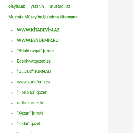
olaylar.az
yazar.in
mustaqil.az
Mustafa Müseyiboğlu adına kitabxana
WWW.KİTABEVİM.AZ
WWW.BEYDEMİR.RU
“Ədəbi ovqat” jurnalı
Edebiyyatqazeti.az
“ULDUZ” JURNALI
www.xudaferin.eu
“Həftə içi” qəzeti
radio-kardeche
“Xəzan” jurnalı
“Fədai” qəzeti