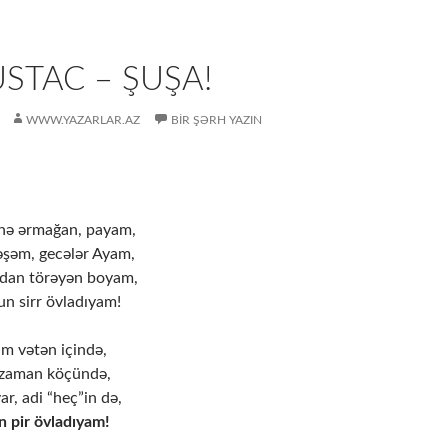
STAC – ŞUŞA!
WWW.YAZARLAR.AZ
BIR ŞƏRH YAZIN
nə ərmağan, payam,
şəm, gecələr Ayam,
zdan törəyən boyam,
n sirr övladıyam!
m vətən içində,
 zaman köçündə,
ar, adi “heç”in də,
n pir övladıyam!