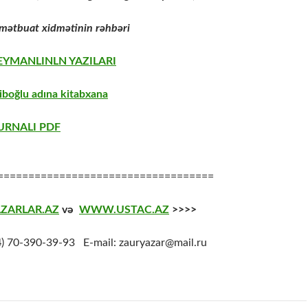
 mətbuat xidmətinin rəhbəri
EYMANLINLN YAZILARI
boğlu adına kitabxana
URNALI PDF
===================================
ZARLAR.AZ
və
WWW.USTAC.AZ
>>>>
4
) 70-390-39-93 E-mail: zauryazar@mail.ru