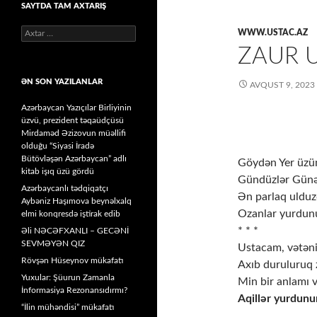
SAYTDA TAM AXTARIŞ
Axtarış:
WWW.USTAC.AZ
ZAUR U
ƏN SON YAZILANLAR
AVQUST 9, 2023
Azərbaycan Yazıçılar Birliyinin
üzvü, prezident təqaüdçüsü
Mirdaməd Əzizovun müəllifi
olduğu “Siyasi İradə
Bütövləşən Azərbaycan” adlı
Göydən Yer üzü
kitab işıq üzü gördü
Gündüzlər Günə
Azərbaycanlı tədqiqatçı
Ən parlaq uldu
Aybəniz Haşımova beynəlxalq
Ozanlar yurdunu
elmi konqresdə iştirak edib
* * *
Əli NƏCƏFXANLI – GECƏNİ
SEVMƏYƏN QIZ
Ustacam, vətəni
Rövşən Hüseynov mükafatı
Axıb duruluruq
Yuxular: Şüurun Zamanla
Min bir anlamı v
İnformasiya Rezonansıdırmı?
Aqillər yurdunu
“İlin mühəndisi” mükafatı