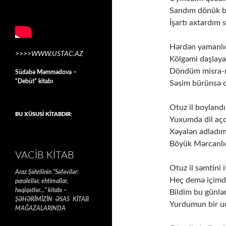
Sandım dönük b
İşartı axtardım 
Hərdən yamanlı
>>>>WWW.USTAC.AZ
Kölgəmi daşlay
Döndüm misra-m
Südabə Məmmədova –
“Debüt” kitabı
Səsim bürünsə 
Otuz il boyland
BU XÜSUSİ KİTABDIR:
Yuxumda dil açd
Xəyalən adladım
Böyük Mərcanlıd
VACIB KITAB
Otuz il səmtini 
Araz Şəhrilinin “Səfəvilər:
Heç demə içimd
paralellər, ehtimallar,
həqiqətlər…” kitabı –
Bildim bu günl
ŞƏHƏRİMİZİN ƏSAS KİTAB
Yurdumun bir u
MAĞAZALARINDA