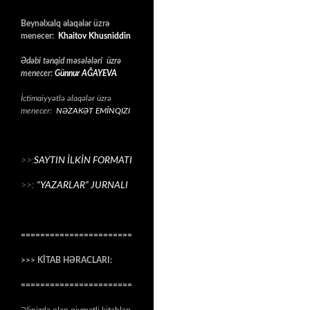
Beynəlxalq əlaqələr üzrə
menecer:
Khaitov Khusniddin
Ədəbi tənqid məsələləri üzrə
menecer:
Günnur AĞAYEVA
İctimaiyyətlə əlaqələr üzrə
menecer:
NƏZAKƏT EMİNQIZI
>>:
SAYTIN İLKİN FORMATI
>>:
“YAZARLAR” JURNALI
=======================
>>> KİTAB HƏRACLARI:
=======================
Əlinizdə olan qiymətli kitabları