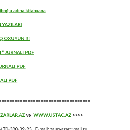
boğlu adına kitabxana
 YAZILARI
Q OXUYUN !!!
” JURNALI PDF
URNALI PDF
ALI PDF
===================================
ZARLAR.AZ
və
WWW.USTAC.AZ
>>>>
4
) 70-390-39-93 E-mail: zauryazar@mail.ru