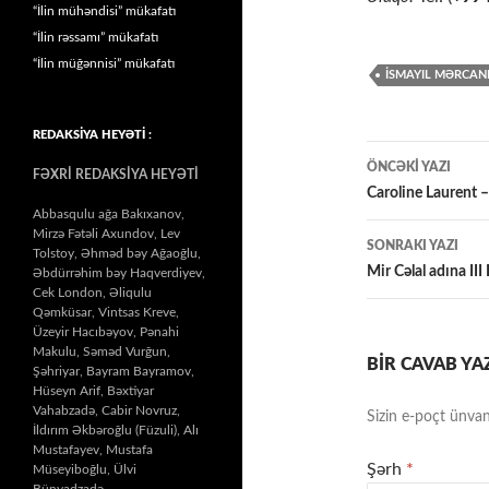
“İlin mühəndisi” mükafatı
“İlin rəssamı” mükafatı
“İlin müğənnisi” mükafatı
İSMAYIL MƏRCAN
REDAKSİYA HEYƏTİ :
Yazılar
ÖNCƏKI YAZI
FƏXRİ REDAKSİYA HEYƏTİ
üzrə
Caroline Laurent 
Abbasqulu ağa Bakıxanov,
naviqasiy
Mirzə Fətəli Axundov, Lev
SONRAKI YAZI
Tolstoy, Əhməd bəy Ağaoğlu,
Mir Cəlal adına I
Əbdürrəhim bəy Haqverdiyev,
Cek London, Əliqulu
Qəmküsar, Vintsas Kreve,
Üzeyir Hacıbəyov, Pənahi
Makulu, Səməd Vurğun,
BIR CAVAB YA
Şəhriyar, Bayram Bayramov,
Hüseyn Arif, Bəxtiyar
Vahabzadə, Cabir Novruz,
Sizin e-poçt ünvan
İldırım Əkbəroğlu (Füzuli), Alı
Mustafayev, Mustafa
Şərh
*
Müseyiboğlu, Ülvi
Bünyadzadə…