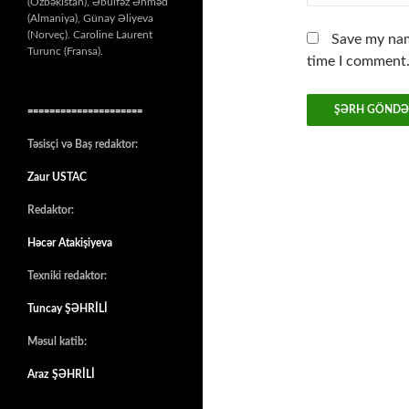
(Özbəkistan), Əbülfəz Əhməd
(Almaniya), Günay Əliyeva
(Norveç). Caroline Laurent
Save my nam
Turunc (Fransa).
time I comment
=====================
Təsisçi və Baş redaktor:
Zaur USTAC
Redaktor:
Həcər Atakişiyeva
Texniki redaktor:
Tuncay ŞƏHRİLİ
Məsul katib:
Araz ŞƏHRİLİ