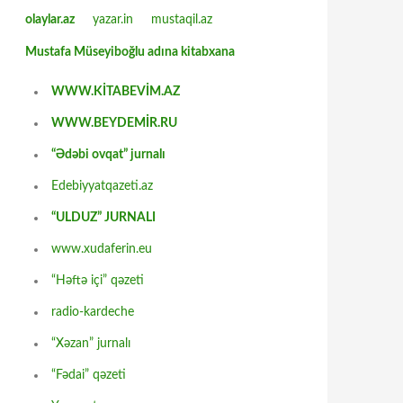
olaylar.az
yazar.in
mustaqil.az
Mustafa Müseyiboğlu adına kitabxana
WWW.KİTABEVİM.AZ
WWW.BEYDEMİR.RU
“Ədəbi ovqat” jurnalı
Edebiyyatqazeti.az
“ULDUZ” JURNALI
www.xudaferin.eu
“Həftə içi” qəzeti
radio-kardeche
“Xəzan” jurnalı
“Fədai” qəzeti