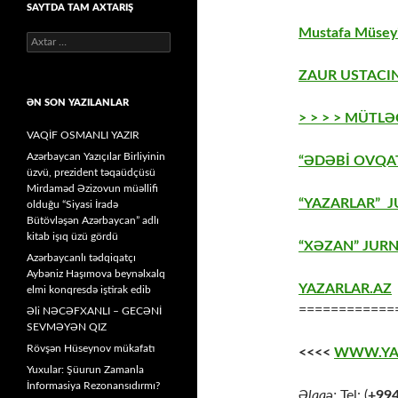
SAYTDA TAM AXTARIŞ
Mustafa Müseyi
Axtarış:
ZAUR USTACIN
ƏN SON YAZILANLAR
> > > > MÜTLƏ
VAQİF OSMANLI YAZIR
Azərbaycan Yazıçılar Birliyinin
“ƏDƏBİ OVQAT
üzvü, prezident təqaüdçüsü
Mirdaməd Əzizovun müəllifi
“YAZARLAR” J
olduğu “Siyasi İradə
Bütövləşən Azərbaycan” adlı
kitab işıq üzü gördü
“XƏZAN” JURN
Azərbaycanlı tədqiqatçı
Aybəniz Haşımova beynəlxalq
YAZARLAR.AZ
elmi konqresdə iştirak edib
============
Əli NƏCƏFXANLI – GECƏNİ
SEVMƏYƏN QIZ
Rövşən Hüseynov mükafatı
<<<<
WWW.YA
Yuxular: Şüurun Zamanla
İnformasiya Rezonansıdırmı?
Əlaqə:
Tel: (
+99