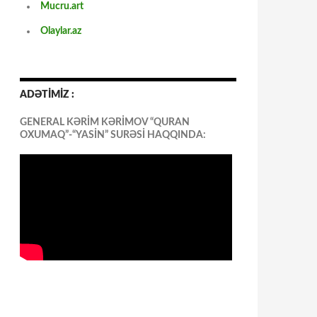
Mucru.art
Olaylar.az
ADƏTİMİZ :
GENERAL KƏRİM KƏRİMOV “QURAN
OXUMAQ”-“YASİN” SURƏSİ HAQQINDA: