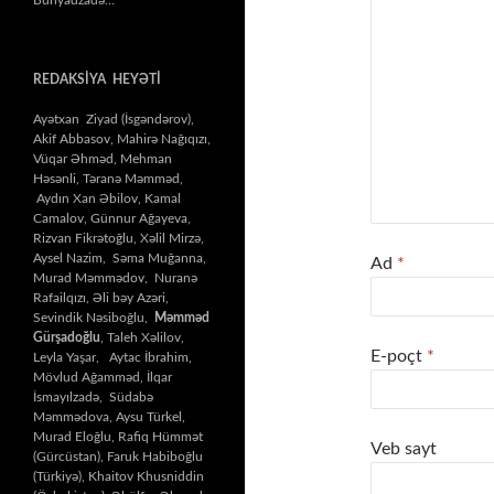
REDAKSİYA HEYƏTİ
Ayətxan Ziyad (İsgəndərov),
Akif Abbasov, Mahirə Nağıqızı,
Vüqar Əhməd, Mehman
Həsənli, Təranə Məmməd,
Aydın Xan Əbilov, Kamal
Camalov, Günnur Ağayeva,
Rizvan Fikrətoğlu, Xəlil Mirzə,
Aysel Nazim, Səma Muğanna,
Ad
*
Murad Məmmədov, Nuranə
Rafailqızı, Əli bəy Azəri,
Sevindik Nəsiboğlu,
Məmməd
Gürşadoğlu
, Taleh Xəlilov,
E-poçt
*
Leyla Yaşar, Aytac İbrahim,
Mövlud Ağamməd, İlqar
İsmayılzadə, Südabə
Məmmədova, Aysu Türkel,
Murad Eloğlu, Rafiq Hümmət
Veb sayt
(Gürcüstan), Faruk Habiboğlu
(Türkiyə), Khaitov Khusniddin