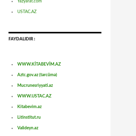
Yazyarat.com
USTAC.AZ
FAYDALIDIR :
WWW.KİTABEVİM.AZ
Aztc.gov.az (tərcümə)
Mucrunesriyyati.az
WWW.USTAC.AZ
Kitabevim.az
Litinstitut.ru
Valideyn.az