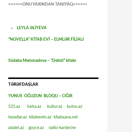
======ONU YAXINDAN TANIYAQ======
LEYLA ƏLİYEVA
“NOVELLA” KİTAB EVİ – ELMLƏR FİLİALI
Südabə Məmmədova – “Debüt” kitabı
TƏRƏFDAŞLAR
YUNUS OĞUZUN BLOQU – CIĞIR
525.az
hafta.az
kultur.az
butov.az
tezadlar.az
kitabevim.az
kitabxana.net
adalet.az
goyce.az
radio-kardeche