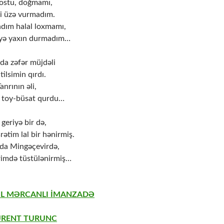
dostu, doğmamı,
yi üzə vurmadım.
dım halal loxmamı,
əyə yaxın durmadım…
a zəfər müjdəli
tilsimin qırdı.
anrının əli,
ə toy-büsat qurdu…
geriyə bir də,
ətim lal bir hənirmiş.
da Mingəçevirdə,
rimdə tüstülənirmiş…
IL MƏRCANLI İMANZADƏ
URENT TURUNC