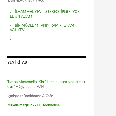
YAXINDAN TANIYAQ:
İLHAM VƏLİYEV – STEREOTİPLƏRİ YOX
EDƏN ADAM
BİR MÜƏLLİM TANIYIRAM – İLHAM
VƏLİYEV
YENİ KİTAB
Təranə Məmmədin “Sirr” kitabını necə əldə etmək
olar? –
Qiyməti: 5 AZN
İçərişəhər Bookhouse & Cafe
Məkan-marşrut >>>> Bookhouse