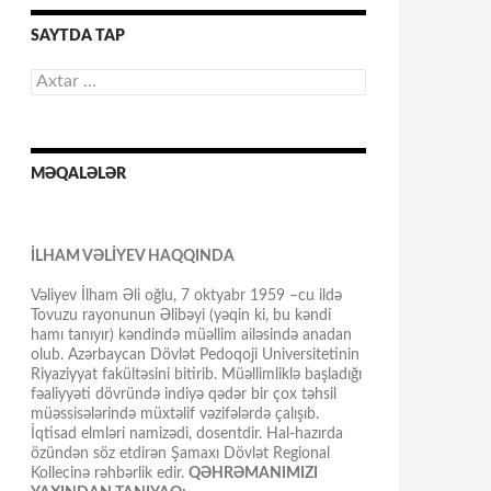
SAYTDA TAP
Axtarış:
MƏQALƏLƏR
İLHAM VƏLİYEV HAQQINDA
Vəliyev İlham Əli oğlu, 7 oktyabr 1959 –cu ildə
Tovuzu rayonunun Əlibəyi (yəqin ki, bu kəndi
hamı tanıyır) kəndində müəllim ailəsində anadan
olub. Azərbaycan Dövlət Pedoqoji Universitetinin
Riyaziyyat fakültəsini bitirib. Müəllimliklə başladığı
fəaliyyəti dövründə indiyə qədər bir çox təhsil
müəssisələrində müxtəlif vəzifələrdə çalışıb.
İqtisad elmləri namizədi, dosentdir. Hal-hazırda
özündən söz etdirən Şamaxı Dövlət Regional
Kollecinə rəhbərlik edir.
QƏHRƏMANIMIZI