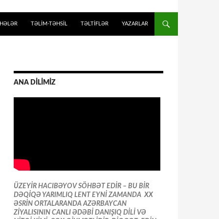
İHƏLƏR
TƏLIM-TƏHSIL
TƏLTİFLƏR
YAZARLAR
ANA DİLİMİZ
ÜZEYİR HACIBƏYOV SÖHBƏT EDİR – BU BİR
DƏQİQƏ YARIMLIQ LENT EYNİ ZAMANDA XX
ƏSRİN ORTALARANDA AZƏRBAYCAN
ZİYALISININ CANLI ƏDƏBİ DANIŞIQ DİLİ VƏ