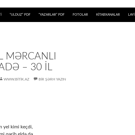
 KEÇ
İ
“ULDUZ” PDF
“YAZARLAR” PDF
FOTOLAR
KİTABXANALAR
LAY
IL MƏRCANLI
DƏ – 30 IL
WWW.BITIK.AZ
BIR ŞƏRH YAZIN
 yel kimi keçdi,
i qərib eldə də.