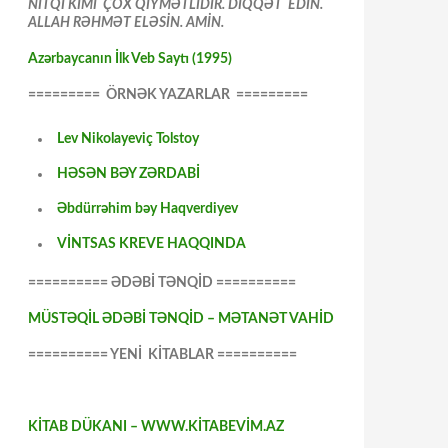
NİTQİ KİMİ ÇOX QİYMƏTLİDİR. DİQQƏT EDİN.
ALLAH RƏHMƏT ELƏSİN. AMİN.
Azərbaycanın İlk Veb Saytı (1995)
========= ÖRNƏK YAZARLAR =========
Lev Nikolayeviç Tolstoy
HƏSƏN BƏY ZƏRDABİ
Əbdürrəhim bəy Haqverdiyev
VİNTSAS KREVE HAQQINDA
========== ƏDƏBİ TƏNQİD ==========
MÜSTƏQİL ƏDƏBİ TƏNQİD – MƏTANƏT VAHİD
========== YENİ KİTABLAR ==========
KİTAB DÜKANI – WWW.KİTABEVİM.AZ