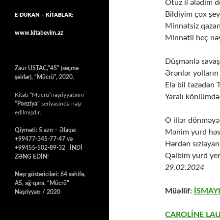
Otuz il ələdim 
Bildiyim çox şe
E-DÜKAN – KİTABLAR:
Minnətsiz qazan
www.kitabevim.az
Minnətli heç n
Düşmənlə savaşd
Zaur USTAC,“45” (seçmə
Ərənlər yolların 
şeirlər), “Mücrü”, 2020.
Elə bil təzədən T
Kitab “Mücrü”nəşriyyatının
Yaralı könlümd
“Poeziya”
seriyasında nəşr
edilmişdir.
O illər dönməyə 
Qiyməti: 5 azn – Əlaqə:
Mənim yurd həsr
+99477-345-77-47 və
Hərdən sızlayan
+99455-502-89-32 İNDİ
Qəlbim yurd ye
ZƏNG EDİN!
29.02.2024
Nəşr göstəriciləri: 64 səhifə,
A5, ağ-qara, “Mücrü”
Müəllif:
İSMAY
Nəşriyyatı / 2020
CAROLİNE LA