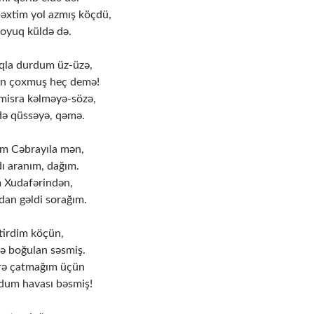
əxtim yol azmış köçdü,
soyuq küldə də.
qla durdum üz-üzə,
an çoxmuş heç demə!
isra kəlməyə-sözə,
də qüssəyə, qəmə.
ım Cəbrayıla mən,
ı aranım, dağım.
 Xudafərindən,
an gəldi sorağım.
itirdim köçün,
ə boğulan səsmiş.
ərə çatmağım üçün
dum havası bəsmiş!