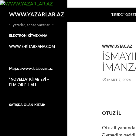
MÜHTƏVIYYATA
Axtar
WWW.YAZARLAR.AZ
“KREDO” QƏZET
"…yazarlar, ancaq yazarlar…"
ELEKTRON KİTABXANA
WWW.USTAC.AZ
WWW.E-KİTABXANA.COM
İSMAY
İMANZA
Mağaza-www.kitabevim.az
“NOVELLA” KİTAB EVİ –
MART 7, 2024
ELMLƏR FİLİALI
SATIŞDA OLAN KİTAB:
OTUZ İL
Otuz il yanımdan
Əymədim qəddim