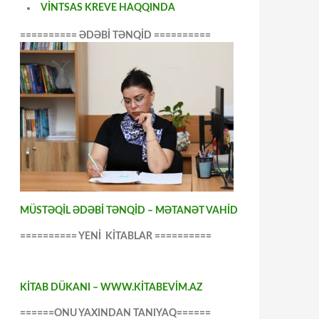
VİNTSAS KREVE HAQQINDA
========== ƏDƏBİ TƏNQİD ==========
MÜSTƏQİL ƏDƏBİ TƏNQİD – MƏTANƏT VAHİD
========== YENİ KİTABLAR ==========
KİTAB DÜKANI – WWW.KİTABEVİM.AZ
======ONU YAXINDAN TANIYAQ======