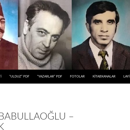
 KEÇ
İ
“ULDUZ” PDF
“YAZARLAR” PDF
FOTOLAR
KİTABXANALAR
LAY
 BABULLAOĞLU –
K