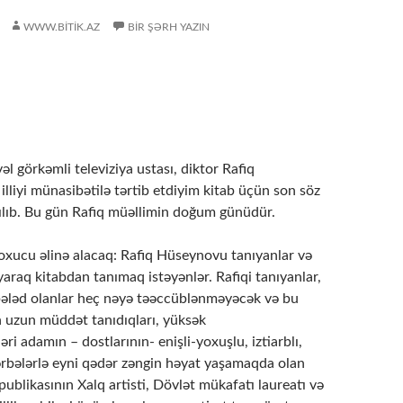
WWW.BITIK.AZ
BIR ŞƏRH YAZIN
əl görkəmli televiziya ustası, diktor Rafiq
liyi münasibətilə tərtib etdiyim kitab üçün son söz
zılıb. Bu gün Rafiq müəllimin doğum günüdür.
p oxucu əlinə alacaq: Rafiq Hüseynovu tanıyanlar və
raq kitabdan tanımaq istəyənlər. Rafiqi tanıyanlar,
ələd olanlar heç nəyə təəccüblənməyəcək və bu
n uzun müddət tanıdıqları, yüksək
ri adamın – dostlarının- enişli-yoxuşlu, iztiarblı,
zərbələrlə eyni qədər zəngin həyat yaşamaqda olan
blikasının Xalq artisti, Dövlət mükafatı laureatı və