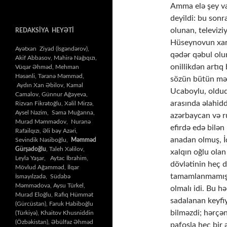
Amma elə şey v
deyildi: bu sonr
olunan, televizi
REDAKSİYA HEYƏTİ
Hüseynovun xari
Ayətxan Ziyad (İsgəndərov),
qədər qəbul olun
Akif Abbasov, Mahirə Nağıqızı,
onillikdən artıq
Vüqar Əhməd, Mehman
Həsənli, Təranə Məmməd,
sözün bütün mən
Aydın Xan Əbilov, Kamal
Ucaboylu, olduqca
Camalov, Günnur Ağayeva,
arasında əlahidd
Rizvan Fikrətoğlu, Xəlil Mirzə,
Aysel Nazim, Səma Muğanna,
azərbaycan və ru
Murad Məmmədov, Nuranə
efirdə edə bilən
Rafailqızı, Əli bəy Azəri,
anadan olmuş, İ
Sevindik Nəsiboğlu,
Məmməd
Gürşadoğlu
, Taleh Xəlilov,
xalqın oğlu ola
Leyla Yaşar, Aytac İbrahim,
dövlətinin heç d
Mövlud Ağamməd, İlqar
tamamlanmamış b
İsmayılzadə, Südabə
Məmmədova, Aysu Türkel,
olmalı idi. Bu h
Murad Eloğlu, Rafiq Hümmət
sadalanan keyfi
(Gürcüstan), Faruk Habiboğlu
bilməzdi; hərçən
(Türkiyə), Khaitov Khusniddin
(Özbəkistan), Əbülfəz Əhməd
pafosla heç bir