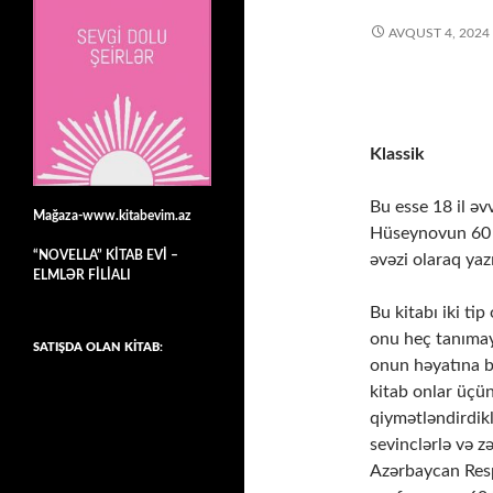
AVQUST 4, 2024
Klassik
Bu esse 18 il əvv
Mağaza-www.kitabevim.az
Hüseynovun 60 il
“NOVELLA” KİTAB EVİ –
əvəzi olaraq ya
ELMLƏR FİLİALI
Bu kitabı iki ti
onu heç tanımaya
SATIŞDA OLAN KİTAB:
onun həyatına b
kitab onlar üçü
qiymətləndirdiklə
sevinclərlə və 
Azərbaycan Respu