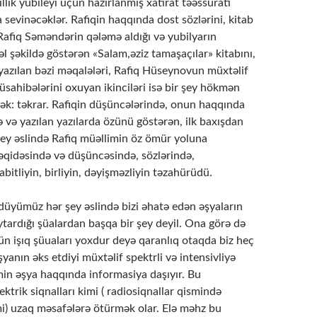
llik yubileyi üçün hazırlanmış xatirat təəssüratı
sevinəcəklər. Rafiqin haqqında dost sözlərini, kitab
 Rafiq Səməndərin qələmə aldığı və yubilyarın
l şəkildə göstərən «Salam,əziz tamaşaçılar» kitabını,
azılan bəzi məqalələri, Rafiq Hüseynovun müxtəlif
müsahibələrini oxuyan ikinciləri isə bir şey hökmən
ək: təkrar. Rafiqin düşüncələrində, onun haqqında
də və yazılan yazılarda özünü göstərən, ilk baxışdan
şey əslində Rafiq müəllimin öz ömür yoluna
 əqidəsində və düşüncəsində, sözlərində,
abitliyin, birliyin, dəyişməzliyin təzahürüdü.
düyümüz hər şey əslində bizi əhatə edən əşyaların
ytardığı şüalardan başqa bir şey deyil. Ona görə də
n işıq şüuaları yoxdur deyə qaranlıq otaqda biz heç
anın əks etdiyi müxtəlif spektrli və intensivliyə
min əşya haqqında informasiya daşıyır. Bu
ektrik siqnalları kimi ( radiosiqnallar qismində
mi) uzaq məsafələrə ötürmək olar. Elə məhz bu