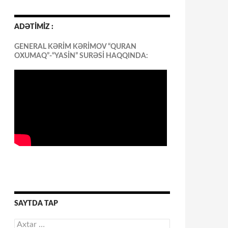
ADƏTİMİZ :
GENERAL KƏRİM KƏRİMOV “QURAN
OXUMAQ”-“YASİN” SURƏSİ HAQQINDA:
SAYTDA TAP
Axtarış: