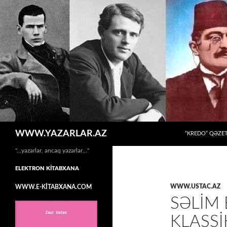
MÜHTƏVIYYATA
Axtar
WWW.YAZARLAR.AZ
“KREDO” QƏZET
"…yazarlar, ancaq yazarlar…"
ELEKTRON KİTABXANA
WWW.USTAC.AZ
WWW.E-KİTABXANA.COM
SƏLIM
KLASSI