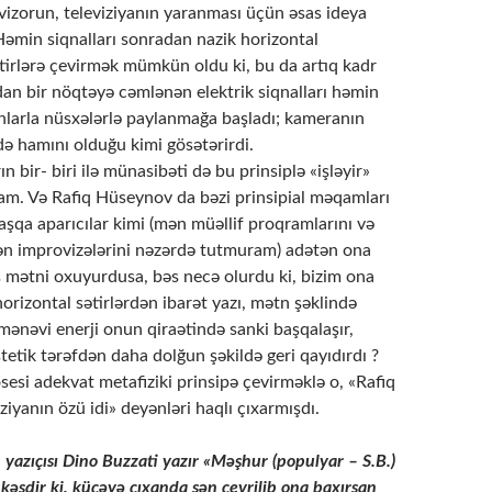
vizorun, televiziyanın yaranması üçün əsas ideya
Həmin siqnalları sonradan nazik horizontal
ətirlərə çevirmək mümkün oldu ki, bu da artıq kadr
an bir nöqtəyə cəmlənən elektrik siqnalları həmin
larla nüsxələrlə paylanmağa başladı; kameranın
də hamını olduğu kimi gösətərirdi.
n bir- biri ilə münasibəti də bu prinsiplə «işləyir»
m. Və Rafiq Hüseynov da bəzi prinsipial məqamları
aşqa aparıcılar kimi (mən müəllif proqramlarını və
kən improvizələrini nəzərdə tutmuram) adətən ona
mətni oxuyurdusa, bəs necə olurdu ki, bizim ona
orizontal sətirlərdən ibarət yazı, mətn şəklində
mənəvi enerji onun qiraətində sanki başqalaşır,
stetik tərəfdən daha dolğun şəkildə geri qayıdırdı ?
sesi adekvat metafiziki prinsipə çevirməklə o, «Rafiq
iyanın özü idi» deyənləri haqlı çıxarmışdı.
 yazıçısı Dino Buzzati yazır «Məşhur (populyar – S.B.)
əsdir ki, küçəyə çıxanda sən çevrilib ona baxırsan