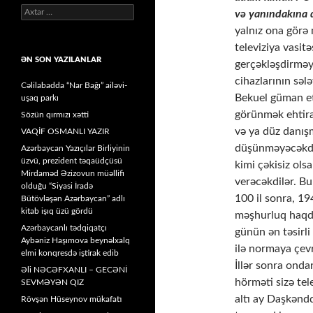
Axtarış:
və yanındakına 
yalnız ona görə 
televiziya vasitə
ƏN SON YAZILANLAR
gerçəkləşdirməyə
cihazlarının səl
Cəlilabadda “Nar Bağı” ailəvi-
Bekuel güman etm
uşaq parkı
görünmək ehtira
Sözün qırmızı xətti
və ya düz danışm
VAQİF OSMANLI YAZIR
düşünməyəcəkdil
Azərbaycan Yazıçılar Birliyinin
üzvü, prezident təqaüdçüsü
kimi çəkisiz ol
Mirdaməd Əzizovun müəllifi
verəcəkdilər. B
olduğu “Siyasi İradə
100 il sonra, 19
Bütövləşən Azərbaycan” adlı
kitab işıq üzü gördü
məşhurluq haqd
Azərbaycanlı tədqiqatçı
günün ən təsirli 
Aybəniz Haşımova beynəlxalq
ilə normaya çevr
elmi konqresdə iştirak edib
İllər sonra onda
Əli NƏCƏFXANLI – GECƏNİ
hörməti sizə tel
SEVMƏYƏN QIZ
altı ay Daşkəndd
Rövşən Hüseynov mükafatı