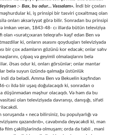
deyirsən :- Bax, bu odur… Vəssalam».
İndi bir çoxları
məşhurdular ki, iş prinsipi bir təsviri çoxaltmaq olan
silə onları əksəriyyət görə bilir. Sonradan bu prinsipi
 imkan verən, 1843-48- cı illərdə bütün televiziya
əfi olan «surətçıxaran teleqrafı» kəşf edən Ben və
əzdilər ki, onların əsasını qoyduqları televiziyada
sı bir çox adamların gözünü kor edəcək; onlar səhv
aqlarını, çılpaq və geyimli olmalaqlarını belə
ər. Əsas odur ki, onları görsünlər; onlar mantar
salar belə suyun üzündə qalmağa üstünlük
u indi də belədi. Amma Ben və Bekuelin kəşfindən
46-cı ildə bir uşaq doğulacaqdı ki, sonradan o
a düşünmədən məşhur olacaqdı. Və həm də bu
vasitəsi olan televiziyada davranışı, danışığı, sifəti
iləcəkdi.
n soruşanda « necə bilirsiniz, bu populyarlığı və
eviziyamı qazandırıb», cavabında deyəcəkdi ki, mən
ə film çəkilişlərində olmuşam; orda da təbii , məni