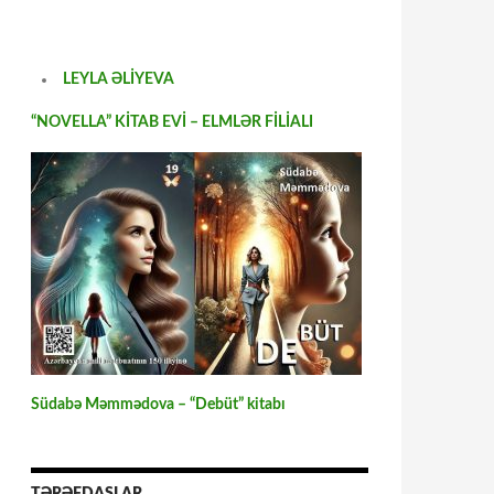
LEYLA ƏLİYEVA
“NOVELLA” KİTAB EVİ – ELMLƏR FİLİALI
Südabə Məmmədova – “Debüt” kitabı