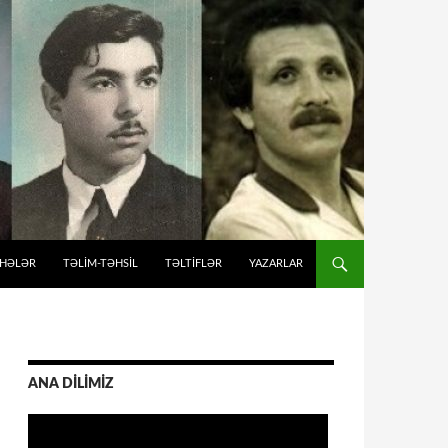
İHƏLƏR
TƏLIM-TƏHSIL
TƏLTİFLƏR
YAZARLAR
ANA DİLİMİZ