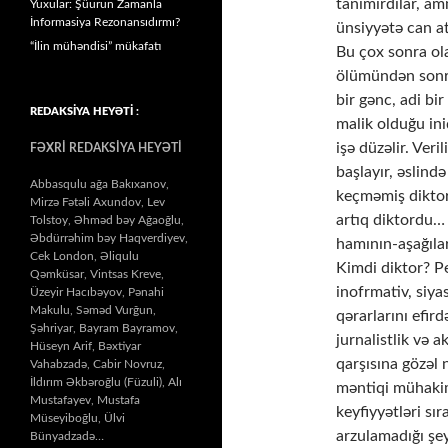
tanımırdılar, am
Yuxular: Şüurun Zamanla
İnformasiya Rezonansıdırmı?
ünsiyyətə can atı
“İlin mühəndisi” mükafatı
Bu çox sonra olac
ölümündən sonra
bir gənc, adi bi
REDAKSİYA HEYƏTİ :
malik olduğu ini
işə düzəlir. Veri
FƏXRİ REDAKSİYA HEYƏTİ
başlayır, əslind
Abbasqulu ağa Bakıxanov,
keçməmiş diktor
Mirzə Fətəli Axundov, Lev
artıq diktordu… 
Tolstoy, Əhməd bəy Ağaoğlu,
Əbdürrəhim bəy Haqverdiyev,
hamının-aşağılar
Cek London, Əliqulu
Kimdi diktor? Peş
Qəmküsar, Vintsas Kreve,
inofrmativ, siya
Üzeyir Hacıbəyov, Pənahi
Makulu, Səməd Vurğun,
qərarlarını efir
Şəhriyar, Bayram Bayramov,
jurnalistlik və a
Hüseyn Arif, Bəxtiyar
qarşısına gözəl 
Vahabzadə, Cabir Novruz,
İldırım Əkbəroğlu (Füzuli), Alı
məntiqi mühakim
Mustafayev, Mustafa
keyfiyyətləri sı
Müseyiboğlu, Ülvi
arzulamadığı şeyl
Bünyadzadə…