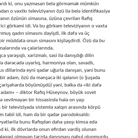
ardı ki, onu yazmasan belə görməmək mümkün
adan o vaxtkı televiziyanın özü ilə belə identifikasiya
yanın özünün simasına, üzünə çevrilən Rafiq
ci görkəmi idi. Və bu görkəm televiziyanın o vaxta
muş qadın simasını dəyişdi, ilk dəfə və üç
 bir müddətə onun simasını kişiləşdirdi. Özü də bu
alarında və çalarlarında.
 yaraşıqlı, xarizmalı, səsi ilə danışdığı dilin
ə dərəcədə uyarlıq, harmoniya olan, savadlı,
s dillərində eyni qədər uğurla danışan, yəni bunu
 bir adam, özü də mənşəcə iki qalanın (o Şuşada
çərişəhərdə böyümüşdü) yəni, bəlkə də «iki dəfə
n adam» – diktor Rafiq Hüseynov, böyük sovet
ə sevilməyən bir hissəsində hələ on yaşı
ir televiziyada sistemlə xalqın arasında körpü
əm təbii idi, həm də bir qədər parodoksaldı:
yyətlərilə bunu Rafiqdən daha yaxşı kimsə edə
d ki, ilk dövrlərdə onun efirdən vərdiş olunan
 əlaqəsi olmayan tərzdə danışması qəbul olunmurdu,