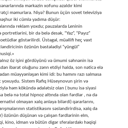
kənarlarında mərkəzin xofunu azaldır kimi
ətçi məmurlara. Niyə? Bunun üçün sovet televiziya
 məşhur iki cümlə yadıma düşür:
yalarında reklam yoxdu; pauzalarda Leninin
ə portretlərini, bir də belə desək, “Yaz”, “Payız”
tüdlər göstərilirdi. Üstəgəl, müəllifi heç vaxt
ləndiricinin özünün bəstələdiyi “yüngül”
musiqi.»
lnız öz işini gördüyünü və ümumi səhnənin isə
dən ibarət oluğunu zənn etdiyi halda, son nəticə elə
dan müəyyənləşən kimi idi: bu hamını razı salmasa
t yoxuydu. Sistem Rafiq Hüseynovun şirin və
ziylə həm kökündə ədalətsiz olan ( bunu isə siyasi
 belə nə total hipnoz altında olan fərdlər , nə də
ernativi olmayan xalq anlaya bilərdi) qərarlarını,
rışmalarının statistikasını səsləndirirdisə, xalq da
ər) özünün düşünən və çalışan fərdlərinin elm,
i, kino, idman və bütün digər sferalardakı həqiqi