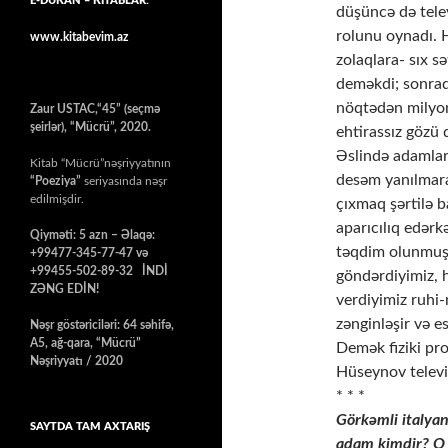
E-DÜKAN – KİTABLAR:
düşüncə də tele
rolunu oynadı. 
www.kitabevim.az
zolaqlara- sıx s
deməkdi; sonrad
nöqtədən milyon
Zaur USTAC,“45” (seçmə
şeirlər), “Mücrü”, 2020.
ehtirassız gözü 
Əslində adamları
Kitab “Mücrü”nəşriyyatının
desəm yanılmara
“Poeziya”
seriyasında nəşr
edilmişdir.
çıxmaq şərtilə b
aparıcılıq edər
Qiyməti: 5 azn – Əlaqə:
təqdim olunmuş 
+99477-345-77-47 və
+99455-502-89-32 İNDİ
göndərdiyimiz, h
ZƏNG EDİN!
verdiyimiz ruhi-
zənginləşir və e
Nəşr göstəriciləri: 64 səhifə,
A5, ağ-qara, “Mücrü”
Demək fiziki pro
Nəşriyyatı / 2020
Hüseynov televiz
* * *
Görkəmli italyan
SAYTDA TAM AXTARIŞ
adam kimdir? O k