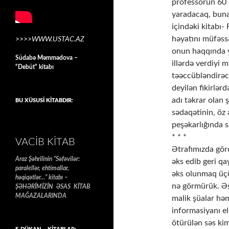
professorun 60 i
yaradacaq, buna 
içindəki kitabı-
həyatını müfəssə
>>>>WWW.USTAC.AZ
onun haqqında y
Südabə Məmmədova –
illərdə verdiyi 
“Debüt” kitabı
təəccübləndirəc
deyilən fikirlər
adı təkrar olan 
BU XÜSUSİ KİTABDIR:
sədaqətinin, öz
peşəkarlığında s
* * *
VACIB KITAB
Ətrafımızda gör
Araz Şəhrilinin “Səfəvilər:
əks edib geri qa
paralellər, ehtimallar,
əks olunmaq üçü
həqiqətlər…” kitabı –
nə görmürük. Əşy
ŞƏHƏRİMİZİN ƏSAS KİTAB
MAĞAZALARINDA
malik şüalar hə
informasiyanı el
ötürülən səs ki