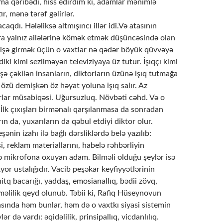
ma qəribədi, hiss edirdim ki, adamlar mənimlə
r, mənə tərəf gəlirlər.
aqdı. Hələliksə altmışıncı illər idi.Və atasının
 yalnız ailələrinə kömək etmək düşüncəsində olan
r işə girmək üçün o vaxtlar nə qədər böyük qüvvəyə
diki kimi sezilməyən televiziyaya üz tutur. İşıqçı kimi
lişə çəkilən insanların, diktorların üzünə işıq tutmağa
ə özü demişkən öz həyat yoluna işıq salır. Az
lar müsabiqəsi. Uğursuzluq. Növbəti cəhd. Və o
İlk çıxışları birmənalı qarşılanmasa da sonradan
ın da, yuxarıların da qəbul etdiyi diktor olur.
ənin izahı ilə bağlı dərsliklərdə belə yazılıb:
si, reklam materiallarını, habelə rəhbərliyin
də mikrofona oxuyan adam. Bilməli olduğu şeylər isə
kyor ustalığıdır. Vacib peşəkar keyfiyyətlərinin
nitq bacarığı, yaddaş, emosianallıq, bədii zövq,
əlilik qeyd olunub. Təbii ki, Rafiq Hüseynovun
rasında həm bunlar, həm də o vaxtkı siyasi sistemin
ər də vardı: əqidəlilik, prinsipallıq, vicdanlılıq.