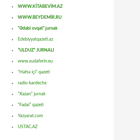
WWW.KİTABEVİM.AZ
WWW.BEYDEMİR.RU
“Ədəbi ovqat” jurnalı
Edebiyyatqazeti.az
“ULDUZ” JURNALI
www.xudaferin.eu
“Həftə içi” qəzeti
radio-kardeche
“Xəzan” jurnalı
“Fədai” qəzeti
Yazyarat.com
USTAC.AZ