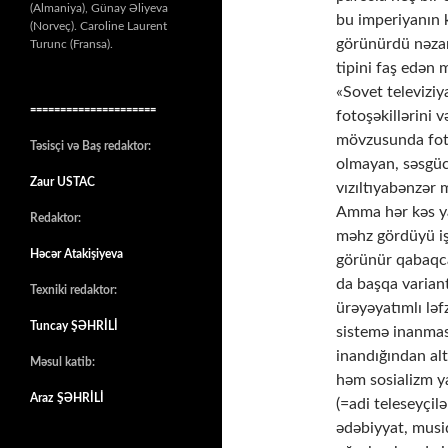
(Almaniya), Günay Əliyeva
bu imperiyanın 
(Norveç). Caroline Laurent
görünürdü nəzar
Turunc (Fransa).
tipini faş edən
«Sovet televizi
=====================
fotoşəkillərini v
mövzusunda fotoe
Təsisçi və Baş redaktor:
olmayan, səsgüc
Zaur USTAC
vızıltıyabənzər 
Amma hər kəs ya
Redaktor:
məhz gördüyü iş
Həcər Atakişiyeva
görünür qabaqca
da başqa varian
Texniki redaktor:
ürəyəyatımlı ləf
Tuncay ŞƏHRİLİ
sistemə inanmasa
inandığından alt
Məsul katib:
həm sosializm ya
Araz ŞƏHRİLİ
(=adi teleseyçil
ədəbiyyat, musiq