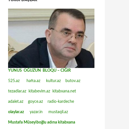
TƏRƏFDAŞLAR
YUNUS OĞUZUN BLOQU – CIĞIR
525.az
hafta.az
kultur.az
butov.az
tezadlar.az
kitabevim.az
kitabxana.net
adalet.az
goyce.az
radio-kardeche
olaylar.az
yazar.in
mustaqil.az
Mustafa Müseyiboğlu adına kitabxana