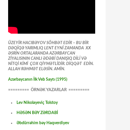
ÜZEYİR HACIBƏYOV SÖHBƏT EDİR – BU BİR
DƏQİQƏ YARIMLIQ LENT EYNİ ZAMANDA XX
ƏSRİN ORTALARANDA AZƏRBAYCAN
ZİYALISININ CANLI ƏDƏBİ DANIŞIQ DİLİ VƏ
NİTQİ KİMİ ÇOX QİYMƏTLİDİR. DİQQƏT EDİN.
ALLAH RƏHMƏT ELƏSİN. AMİN.
Azərbaycanın İlk Veb Saytı (1995)
========= ÖRNƏK YAZARLAR =========
Lev Nikolayeviç Tolstoy
HƏSƏN BƏY ZƏRDABİ
Əbdürrəhim bəy Haqverdiyev