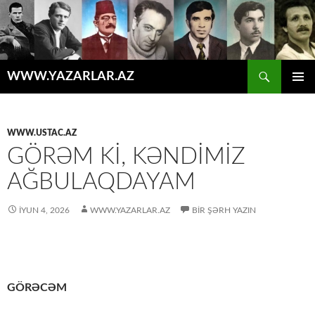
Axtar
WWW.YAZARLAR.AZ
MÜHTƏVIYYATA
ƏSAS
KEÇ
MENYU
WWW.USTAC.AZ
GÖRƏM KI, KƏNDIMIZ
AĞBULAQDAYAM
İYUN 4, 2026
WWW.YAZARLAR.AZ
BIR ŞƏRH YAZIN
GÖRƏCƏM