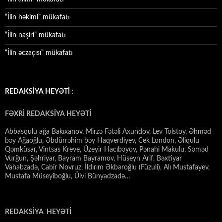
“İlin həkimi” mükafatı
“İlin naşiri” mükafatı
“İlin əczaçısı” mükafatı
REDAKSİYA HEYƏTİ :
FƏXRİ REDAKSİYA HEYƏTİ
Abbasqulu ağa Bakıxanov, Mirzə Fətəli Axundov, Lev Tolstoy, Əhməd
bəy Ağaoğlu, Əbdürrəhim bəy Haqverdiyev, Cek London, Əliqulu
Qəmküsar, Vintsas Kreve, Üzeyir Hacıbəyov, Pənahi Makulu, Səməd
Vurğun, Şəhriyar, Bayram Bayramov, Hüseyn Arif, Bəxtiyar
Vahabzadə, Cabir Novruz, İldırım Əkbəroğlu (Füzuli), Alı Mustafayev,
Mustafa Müseyiboğlu, Ülvi Bünyadzadə…
REDAKSİYA HEYƏTİ