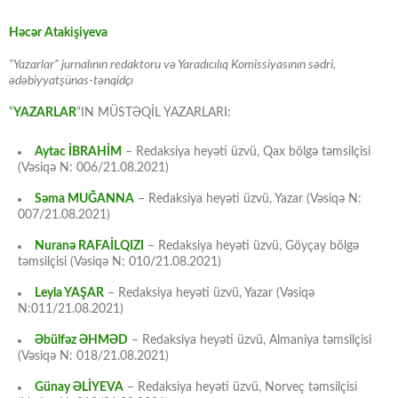
Həcər Atakişiyeva
“Yazarlar” jurnalının redaktoru və Yaradıcılıq Komissiyasının sədri,
ədəbiyyatşünas-tənqidçı
“
YAZARLAR
“IN MÜSTƏQİL YAZARLARI:
Aytac İBRAHİM
– Redaksiya heyəti üzvü, Qax bölgə təmsilçisi
(Vəsiqə N: 006/21.08.2021)
Səma MUĞANNA
– Redaksiya heyəti üzvü, Yazar (Vəsiqə N:
007/21.08.2021)
Nuranə RAFAİLQIZI
– Redaksiya heyəti üzvü, Göyçay bölgə
təmsilçisi (Vəsiqə N: 010/21.08.2021)
Leyla YAŞAR
– Redaksiya heyəti üzvü, Yazar (Vəsiqə
N:011/21.08.2021)
Əbülfəz ƏHMƏD
– Redaksiya heyəti üzvü, Almaniya təmsilçisi
(Vəsiqə N: 018/21.08.2021)
Günay ƏLİYEVA
– Redaksiya heyəti üzvü, Norveç təmsilçisi