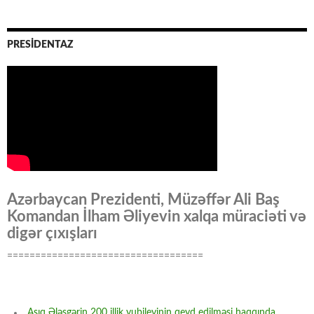
PRESİDENTAZ
Azərbaycan Prezidenti, Müzəffər Ali Baş
Komandan İlham Əliyevin xalqa müraciəti və
digər çıxışları
===================================
Aşıq Ələsgərin 200 illik yubileyinin qeyd edilməsi haqqında