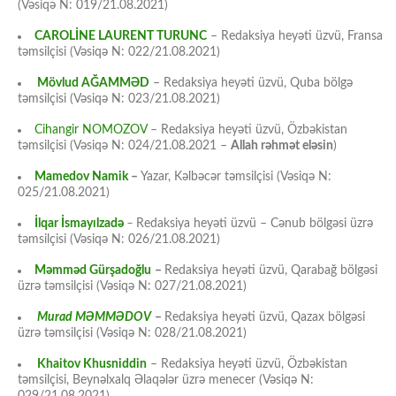
(Vəsiqə N: 019/21.08.2021)
CAROLİNE LAURENT TURUNC
– Redaksiya heyəti üzvü, Fransa
təmsilçisi (Vəsiqə N: 022/21.08.2021)
Mövlud AĞAMMƏD
– Redaksiya heyəti üzvü, Quba bölgə
təmsilçisi (Vəsiqə N: 023/21.08.2021)
Cihangir NOMOZOV
– Redaksiya heyəti üzvü, Özbəkistan
təmsilçisi (Vəsiqə N: 024/21.08.2021 –
Allah rəhmət eləsin
)
Mamedov Namik
–
Yazar, Kəlbəcər təmsilçisi (Vəsiqə N:
025/21.08.2021)
İlqar İsmayılzadə
–
Redaksiya heyəti üzvü – Cənub bölgəsi üzrə
təmsilçisi (Vəsiqə N: 026/21.08.2021)
Məmməd Gürşadoğlu
–
Redaksiya heyəti üzvü, Qarabağ bölgəsi
üzrə təmsilçisi (Vəsiqə N: 027/21.08.2021)
Murad MƏMMƏDOV
–
Redaksiya heyəti üzvü, Qazax bölgəsi
üzrə təmsilçisi (Vəsiqə N: 028/21.08.2021)
Khaitov Khusniddin
– Redaksiya heyəti üzvü, Özbəkistan
təmsilçisi, Beynəlxalq Əlaqələr üzrə menecer (Vəsiqə N: