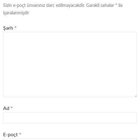
Sizin e-poçt ünvanınız dərc edilməyəcəkdir.
Gərəkli sahələr
*
ilə
işarələnmişdir
Şərh
*
Ad
*
E-poçt
*