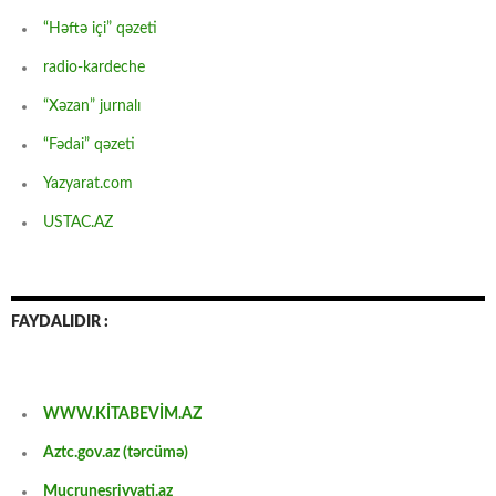
“Həftə içi” qəzeti
radio-kardeche
“Xəzan” jurnalı
“Fədai” qəzeti
Yazyarat.com
USTAC.AZ
FAYDALIDIR :
WWW.KİTABEVİM.AZ
Aztc.gov.az (tərcümə)
Mucrunesriyyati.az