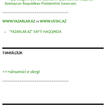
Azərbaycan Respublikası Prezidentinin Sərəncamı
===================================
WWW.YAZARLAR.AZ
və
WWW.USTAC.AZ
“YAZARLAR.AZ” SAYTI HAQQINDA
TƏMSİLÇİLİK
>>>siirsarnici-e-dergi
===================================