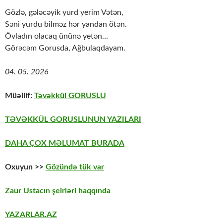
Gözlə, gələcəyik yurd yerim Vətən,
Səni yurdu bilməz hər yandan ötən.
Övladın olacaq ününə yetən…
Görəcəm Gorusda, Ağbulaqdayam.
04. 05. 2026
Müəllif:
Təvəkkül GORUSLU
TƏVƏKKÜL GORUSLUNUN YAZILARI
DAHA ÇOX MƏLUMAT BURADA
Oxuyun >>
Gözündə tük var
Zaur Ustacın şeirləri haqqında
YAZARLAR.AZ