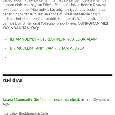
Əlibəyi (yəqin ki, bu kəndi hamı tanıyır) kəndində müəllim ailəsində
anadan olub. Azərbaycan Dövlət Pedoqoji Universitetinin Riyaziyyat
fakültəsini bitirib. Müəllimliklə başladığı fəaliyyəti dövründə indiyə
qədər bir çox təhsil müəssisələrində müxtəlif vəzifələrdə çalışıb.
İqtisad elmləri namizədi, dosentdir. Hal-hazırda özündən söz etdirən
Şamaxı Dövlət Regional Kollecinə rəhbərlik edir.
QƏHRƏMANIMIZI
YAXINDAN TANIYAQ:
İLHAM VƏLİYEV – STEREOTİPLƏRİ YOX EDƏN ADAM
BİR MÜƏLLİM TANIYIRAM – İLHAM VƏLİYEV
YENİ KİTAB
Təranə Məmmədin “Sirr” kitabını necə əldə etmək olar? –
Qiyməti: 5
AZN
İçərişəhər Bookhouse & Cafe