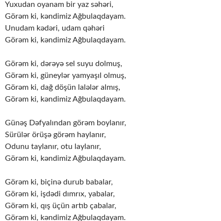
Yuxudan oyanam bir yaz səhəri,
Görəm ki, kəndimiz Ağbulaqdayam.
Unudam kədəri, udam qəhəri
Görəm ki, kəndimiz Ağbulaqdayam.
Görəm ki, dərəyə sel suyu dolmuş,
Görəm ki, güneylər yamyaşıl olmuş,
Görəm ki, dağ döşün lalələr almış,
Görəm ki, kəndimiz Ağbulaqdayam.
Günəş Dəfyalından görəm boylanır,
Sürülər örüşə görəm haylanır,
Odunu taylanır, otu laylanır,
Görəm ki, kəndimiz Ağbulaqdayam.
Görəm ki, biçinə durub babalar,
Görəm ki, işdədi dımrıx, yabalar,
Görəm ki, qış üçün artıb çabalar,
Görəm ki, kəndimiz Ağbulaqdayam.