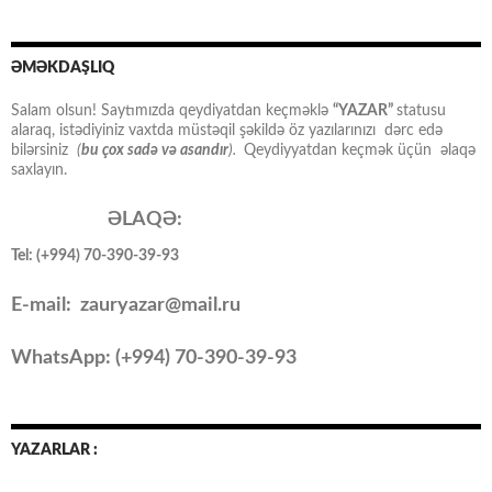
ƏMƏKDAŞLIQ
Salam olsun! Saytımızda qeydiyatdan keçməklə
“YAZAR”
statusu
alaraq, istədiyiniz vaxtda müstəqil şəkildə öz yazılarınızı dərc edə
bilərsiniz
(
bu çox sadə və asandır
).
Qeydiyyatdan keçmək üçün əlaqə
saxlayın.
ƏLAQƏ:
Tel: (+994) 70-390-39-93
E-mail: zauryazar@mail.ru
WhatsApp: (
+994
) 70-390-39-93
YAZARLAR :