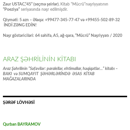
Zaur USTAC,“45” (seçmə şeirlər).
Kitab “Mücrü”nəşriyyatının
“Poeziya”
seriyasında nəşr edilmişdir.
Qiyməti: 5 azn – Əlaqə: +99477-345-77-47 və +99455-502-89-32
İNDİ ZƏNG EDİN!
Nəşr göstəriciləri: 64 səhifə, A5, ağ-qara, “Mücrü” Nəşriyyatı / 2020
ARAZ ŞƏHRİLİNİN KİTABI
Araz Şəhrilinin “Səfəvilər: paralellər, ehtimallar, həqiqətlər…” kitabı –
BAKI və SUMQAYIT ŞƏHƏRLƏRİNDƏ ƏSAS KİTAB
MAĞAZALARINDA
ŞƏRƏF LÖVHƏSİ
Qurban BAYRAMOV