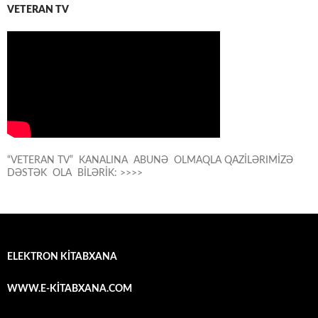
VETERAN TV
“VETERAN TV” KANALINA ABUNƏ OLMAQLA QAZİLƏRIMİZƏ
DƏSTƏK OLA BİLƏRİK: >>>>
ELEKTRON KİTABXANA
WWW.E-KİTABXANA.COM