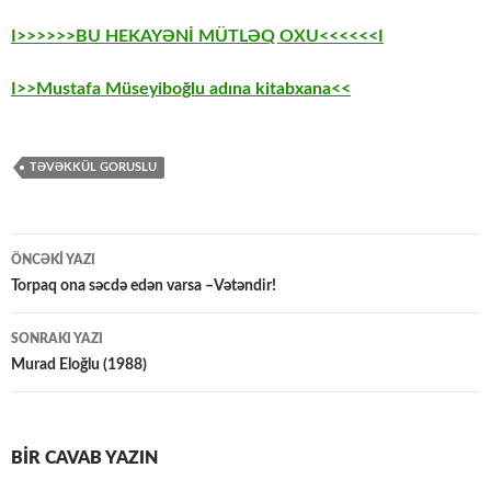
I>>>>>>BU HEKAYƏNİ MÜTLƏQ OXU<<<<<<I
I>>Mustafa Müseyiboğlu adına kitabxana<<
TƏVƏKKÜL GORUSLU
Yazılar
ÖNCƏKI YAZI
üzrə
Torpaq ona səcdə edən varsa –Vətəndir!
naviqasiya
SONRAKI YAZI
Murad Eloğlu (1988)
BIR CAVAB YAZIN