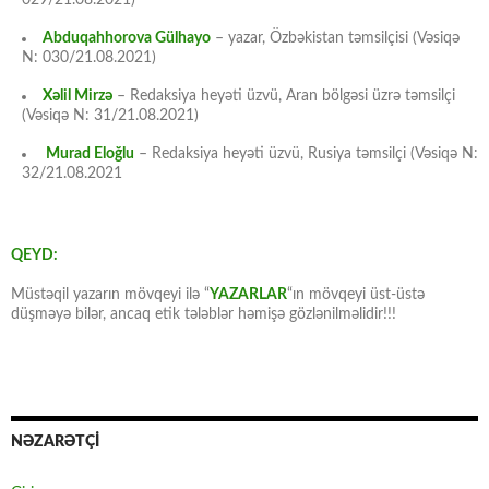
029/21.08.2021)
Abduqahhorova Gülhayo
– yazar, Özbəkistan təmsilçisi (Vəsiqə
N: 030/21.08.2021)
Xəlil Mirzə
– Redaksiya heyəti üzvü, Aran bölgəsi üzrə təmsilçi
(Vəsiqə N: 31/21.08.2021)
Murad Eloğlu
– Redaksiya heyəti üzvü, Rusiya təmsilçi (Vəsiqə N:
32/21.08.2021
QEYD:
Müstəqil yazarın mövqeyi ilə “
YAZARLAR
“ın mövqeyi üst-üstə
düşməyə bilər, ancaq etik tələblər həmişə gözlənilməlidir!!!
NƏZARƏTÇİ