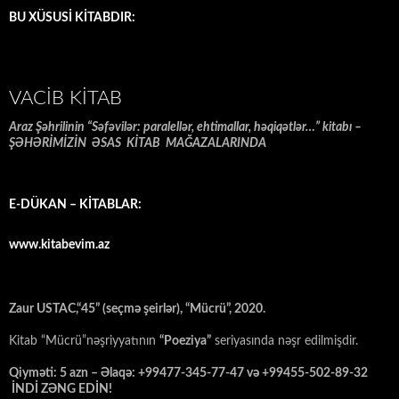
BU XÜSUSİ KİTABDIR:
VACIB KITAB
Araz Şəhrilinin “Səfəvilər: paralellər, ehtimallar, həqiqətlər…” kitabı –
ŞƏHƏRİMİZİN ƏSAS KİTAB MAĞAZALARINDA
E-DÜKAN – KİTABLAR:
www.kitabevim.az
Zaur USTAC,“45” (seçmə şeirlər), “Mücrü”, 2020.
Kitab “Mücrü”nəşriyyatının
“Poeziya”
seriyasında nəşr edilmişdir.
Qiyməti: 5 azn – Əlaqə: +99477-345-77-47 və +99455-502-89-32
İNDİ ZƏNG EDİN!