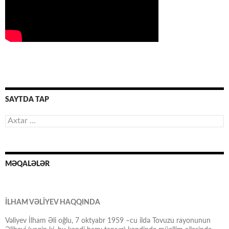
SAYTDA TAP
Axtarış:
MƏQALƏLƏR
İLHAM VƏLİYEV HAQQINDA
Vəliyev İlham Əli oğlu, 7 oktyabr 1959 –cu ildə Tovuzu rayonunun