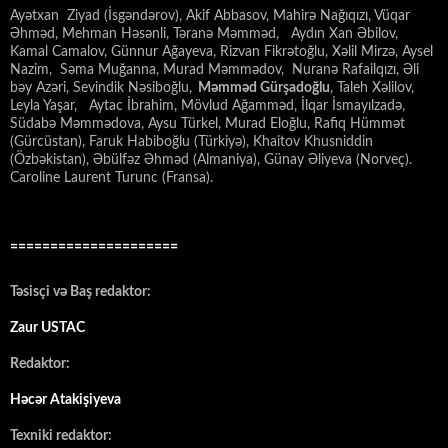
Ayətxan Ziyad (İsgəndərov), Akif Abbasov, Mahirə Nağıqızı, Vüqar
Əhməd, Mehman Həsənli, Təranə Məmməd, Aydın Xan Əbilov,
Kamal Camalov, Günnur Ağayeva, Rizvan Fikrətoğlu, Xəlil Mirzə, Aysel
Nazim, Səma Muğanna, Murad Məmmədov, Nuranə Rafailqızı, Əli
bəy Azəri, Sevindik Nəsiboğlu,
Məmməd Gürşadoğlu
, Taleh Xəlilov,
Leyla Yaşar, Aytac İbrahim, Mövlud Ağamməd, İlqar İsmayılzadə,
Südabə Məmmədova, Aysu Türkel, Murad Eloğlu, Rafiq Hümmət
(Gürcüstan), Faruk Habiboğlu (Türkiyə), Khaitov Khusniddin
(Özbəkistan), Əbülfəz Əhməd (Almaniya), Günay Əliyeva (Norveç).
Caroline Laurent Turunc (Fransa).
=====================
Təsisçi və Baş redaktor:
Zaur USTAC
Redaktor:
Həcər Atakişiyeva
Texniki redaktor: