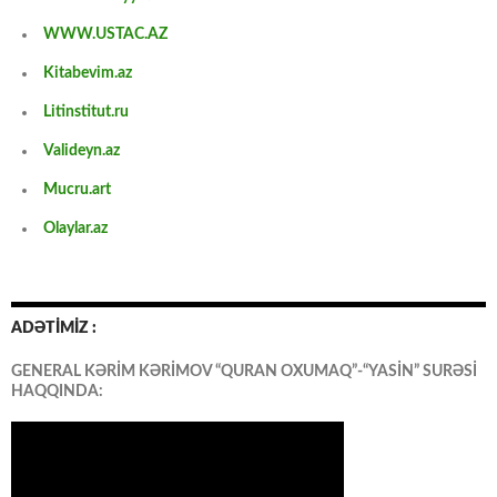
WWW.USTAC.AZ
Kitabevim.az
Litinstitut.ru
Valideyn.az
Mucru.art
Olaylar.az
ADƏTİMİZ :
GENERAL KƏRİM KƏRİMOV “QURAN OXUMAQ”-“YASİN” SURƏSİ
HAQQINDA: