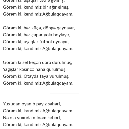
Görəm ki, uşaqlar tətilə gəlmiş,
Görəm ki, kəndimiz bir ağır elmış,
Görəm ki, kəndimiz Ağbulaqdayam.
Görəm ki, hər küçə, döngə qaynayır,
Görəm ki, hər çəpər yola boylayır,
Görəm ki, uşaqlar futbol oynayır,
Görəm ki, kəndimiz Ağbulaqdayam.
Görəm ki sel keçən dərə durulmuş,
Yağışlar kəsincə hana qurulmuş,
Görəm ki, Otayda taya vurulmuş,
Görəm ki, kəndimiz Ağbulaqdayam.
Yuxudan oyanıb payız səhəri,
Görəm ki, kəndimiz Ağbulaqdayam.
Nə ola yuxuda minəm kəhəri,
Görəm ki, kəndimiz Ağbulaqdayam.