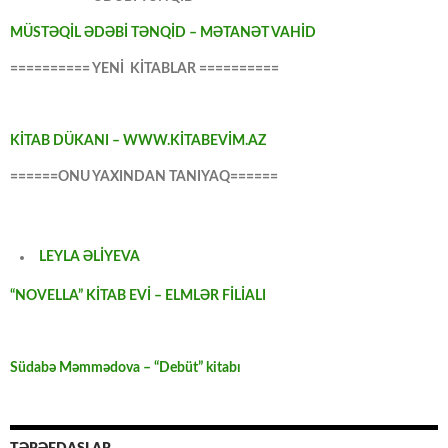
MÜSTƏQİL ƏDƏBİ TƏNQİD – MƏTANƏT VAHİD
========== YENİ KİTABLAR ==========
KİTAB DÜKANI – WWW.KİTABEVİM.AZ
======ONU YAXINDAN TANIYAQ======
LEYLA ƏLİYEVA
“NOVELLA” KİTAB EVİ – ELMLƏR FİLİALI
Südabə Məmmədova – “Debüt” kitabı