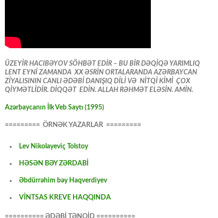
ÜZEYİR HACIBƏYOV SÖHBƏT EDİR – BU BİR DƏQİQƏ YARIMLIQ
LENT EYNİ ZAMANDA XX ƏSRİN ORTALARANDA AZƏRBAYCAN
ZİYALISININ CANLI ƏDƏBİ DANIŞIQ DİLİ VƏ NİTQİ KİMİ ÇOX
QİYMƏTLİDİR. DİQQƏT EDİN. ALLAH RƏHMƏT ELƏSİN. AMİN.
Azərbaycanın İlk Veb Saytı (1995)
========= ÖRNƏK YAZARLAR =========
Lev Nikolayeviç Tolstoy
HƏSƏN BƏY ZƏRDABİ
Əbdürrəhim bəy Haqverdiyev
VİNTSAS KREVE HAQQINDA
========== ƏDƏBİ TƏNQİD ==========