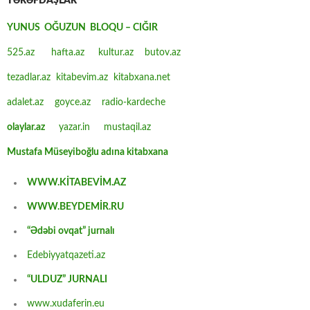
TƏRƏFDAŞLAR
YUNUS OĞUZUN BLOQU – CIĞIR
525.az
hafta.az
kultur.az
butov.az
tezadlar.az
kitabevim.az
kitabxana.net
adalet.az
goyce.az
radio-kardeche
olaylar.az
yazar.in
mustaqil.az
Mustafa Müseyiboğlu adına kitabxana
WWW.KİTABEVİM.AZ
WWW.BEYDEMİR.RU
“Ədəbi ovqat” jurnalı
Edebiyyatqazeti.az
“ULDUZ” JURNALI
www.xudaferin.eu