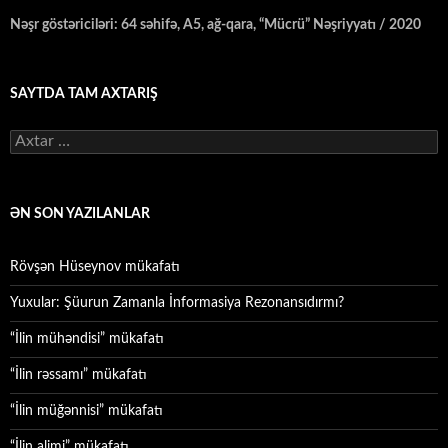
Nəşr göstəriciləri: 64 səhifə, A5, ağ-qara, “Mücrü” Nəşriyyatı / 2020
SAYTDA TAM AXTARIŞ
Axtarış:
ƏN SON YAZILANLAR
Rövşən Hüseynov mükafatı
Yuxular: Şüurun Zamanla İnformasiya Rezonansıdırmı?
“İlin mühəndisi” mükafatı
“İlin rəssamı” mükafatı
“İlin müğənnisi” mükafatı
“İlin alimi” mükafatı