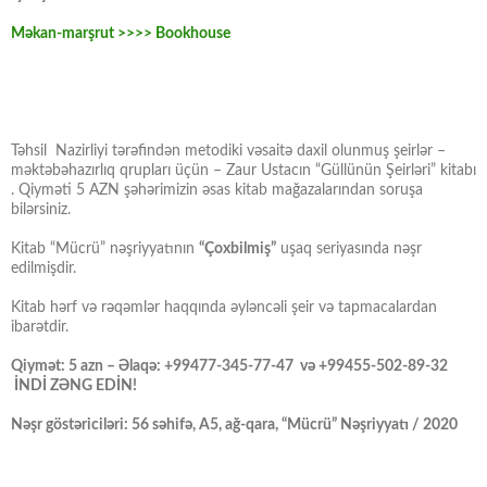
Məkan-marşrut >>>> Bookhouse
Təhsil Nazirliyi tərəfindən metodiki vəsaitə daxil olunmuş şeirlər –
məktəbəhazırlıq qrupları üçün – Zaur Ustacın “Güllünün Şeirləri” kitabı
. Qiyməti 5 AZN şəhərimizin əsas kitab mağazalarından soruşa
bilərsiniz.
Kitab “Mücrü” nəşriyyatının
“Çoxbilmiş”
uşaq seriyasında nəşr
edilmişdir.
Kitab hərf və rəqəmlər haqqında əyləncəli şeir və tapmacalardan
ibarətdir.
Qiymət: 5 azn – Əlaqə: +99477-345-77-47 və +99455-502-89-32
İNDİ ZƏNG EDİN!
Nəşr göstəriciləri: 56 səhifə, A5, ağ-qara, “Mücrü” Nəşriyyatı / 2020