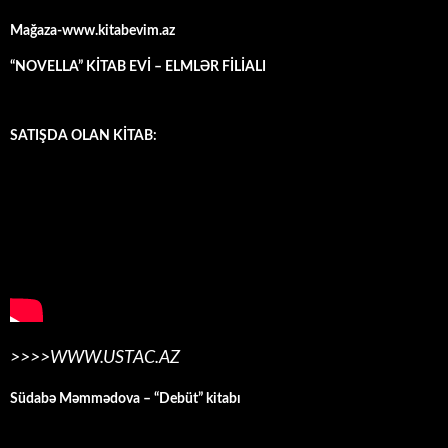
Mağaza-www.kitabevim.az
“NOVELLA” KİTAB EVİ – ELMLƏR FİLİALI
SATIŞDA OLAN KİTAB:
>>>>WWW.USTAC.AZ
Südabə Məmmədova – “Debüt” kitabı