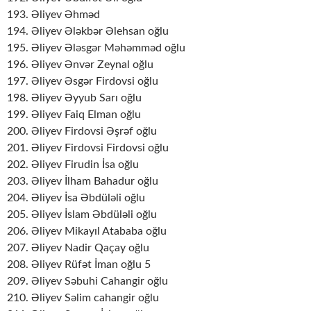
193. Əliyev Əhməd
194. Əliyev Ələkbər Əlehsan oğlu
195. Əliyev Ələsgər Məhəmməd oğlu
196. Əliyev Ənvər Zeynal oğlu
197. Əliyev Əsgər Firdovsi oğlu
198. Əliyev Əyyub Sarı oğlu
199. Əliyev Faiq Elman oğlu
200. Əliyev Firdovsi Əşrəf oğlu
201. Əliyev Firdovsi Firdovsi oğlu
202. Əliyev Firudin İsa oğlu
203. Əliyev İlham Bahadur oğlu
204. Əliyev İsa Əbdüləli oğlu
205. Əliyev İslam Əbdüləli oğlu
206. Əliyev Mikayıl Atababa oğlu
207. Əliyev Nadir Qaçay oğlu
208. Əliyev Rüfət İman oğlu 5
209. Əliyev Səbuhi Cahangir oğlu
210. Əliyev Səlim cahangir oğlu