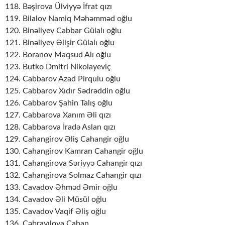
118. Bəşirova Ülviyyə İfrat qızı
119. Bilalov Namiq Məhəmməd oğlu
120. Binəliyev Cabbar Gülalı oğlu
121. Binəliyev Əlişir Gülalı oğlu
122. Boranov Maqsud Alı oğlu
123. Butko Dmitri Nikolayeviç
124. Cabbarov Azad Pirqulu oğlu
125. Cabbarov Xıdır Sədrəddin oğlu
126. Cabbarov Şahin Talış oğlu
127. Cabbarova Xanım Əli qızı
128. Cabbarova İradə Aslan qızı
129. Cahangirov Əliş Cahangir oğlu
130. Cahangirov Kamran Cahangir oğlu
131. Cahangirova Səriyyə Cahangir qızı
132. Cahangirova Solmaz Cahangir qızı
133. Cavadov Əhməd Əmir oğlu
134. Cavadov Əli Müsül oğlu
135. Cavadov Vaqif Əliş oğlu
136. Cəbrayılova Cahan