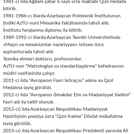
1981-ci ildə Ağdam şəhər 6 saylı orta məktəbi Qızıl medalla
bitirib.
1981-1986-cı illərdə Azərbaycan Politexnik İnstitutunun
(indiki AzTU-nun) Mexanika fakültəsində təhsil alıb.
İnstitutu fərqlənmə diplomu ilə bitirib.
1989-1992-ci illərdə Azərbaycan Texniki Universitetində
«Maşın və mexanizmlər nəzəriyyəsi» ixtisası üzrə
aspiranturada təhsil alıb.
Texnika elmləri doktoru, professordur.
AzTU-nun “Metrologiya və standartlaşdırma” kafedrasının
müdiri vəzifəsində çalışır.
2011-ci ildə “Avropanın Fəxri İxtiraçısı” adına və Qızıl
Medalına layiq görülüb.
2012-ci ildə “Avropanın Əməkdar Elm və Mədəniyyət Xadimi”
fəxri adı ilə təltif olunub.
2013-cü ildə Azərbaycan Respublikası Mədəniyyət
Nazirliyinin poeziya üzrə “Qızıl Kəlmə” Dövlət mükafatına
layiq görülüb.
2013-cü ildə Azərbaycan Respublikası Prezidenti yanında Ali