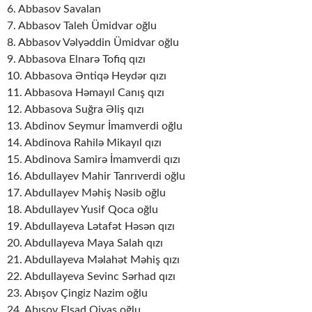
6. Abbasov Savalan
7. Abbasov Taleh Ümidvar oğlu
8. Abbasov Vəlyəddin Ümidvar oğlu
9. Abbasova Elnarə Tofiq qızı
10. Abbasova Əntiqə Heydər qızı
11. Abbasova Həmayıl Canış qızı
12. Abbasova Suğra Əliş qızı
13. Abdinov Seymur İmamverdi oğlu
14. Abdinova Rahilə Mikayıl qızı
15. Abdinova Samirə İmamverdi qızı
16. Abdullayev Mahir Tanrıverdi oğlu
17. Abdullayev Məhiş Nəsib oğlu
18. Abdullayev Yusif Qoca oğlu
19. Abdullayeva Lətafət Həsən qızı
20. Abdullayeva Maya Salah qızı
21. Abdullayeva Məlahət Məhiş qızı
22. Abdullayeva Sevinc Sərhad qızı
23. Abışov Çingiz Nazim oğlu
24. Abışov Elşad Qiyas oğlu