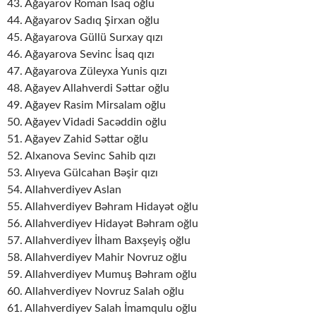
43. Ağayarov Roman İsaq oğlu
44. Ağayarov Sadıq Şirxan oğlu
45. Ağayarova Güllü Surxay qızı
46. Ağayarova Sevinc İsaq qızı
47. Ağayarova Züleyxa Yunis qızı
48. Ağayev Allahverdi Səttar oğlu
49. Ağayev Rasim Mirsalam oğlu
50. Ağayev Vidadi Sacəddin oğlu
51. Ağayev Zahid Səttar oğlu
52. Alxanova Sevinc Sahib qızı
53. Alıyeva Gülcahan Bəşir qızı
54. Allahverdiyev Aslan
55. Allahverdiyev Bəhram Hidayət oğlu
56. Allahverdiyev Hidayət Bəhram oğlu
57. Allahverdiyev İlham Baxşeyiş oğlu
58. Allahverdiyev Mahir Novruz oğlu
59. Allahverdiyev Mumuş Bəhram oğlu
60. Allahverdiyev Novruz Salah oğlu
61. Allahverdiyev Salah İmamqulu oğlu