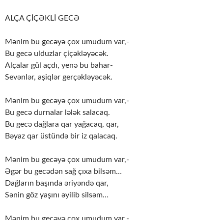
ALÇA ÇİÇƏKLİ GECƏ
Mənim bu gecəyə çox umudum var,-
Bu gecə ulduzlar çiçəkləyəcək.
Alçalar gül açdı, yenə bu bahar-
Sevənlər, aşiqlər gerçəkləyəcək.
Mənim bu gecəyə çox umudum var,-
Bu gecə durnalar lələk salacaq.
Bu gecə dağlara qar yağacaq, qar,
Bəyaz qar üstündə bir iz qalacaq.
Mənim bu gecəyə çox umudum var,-
Əgər bu gecədən sağ çıxa bilsəm…
Dağların başında əriyəndə qar,
Sənin göz yaşını əyilib silsəm…
Mənim bu gecəyə çox umudum var,-