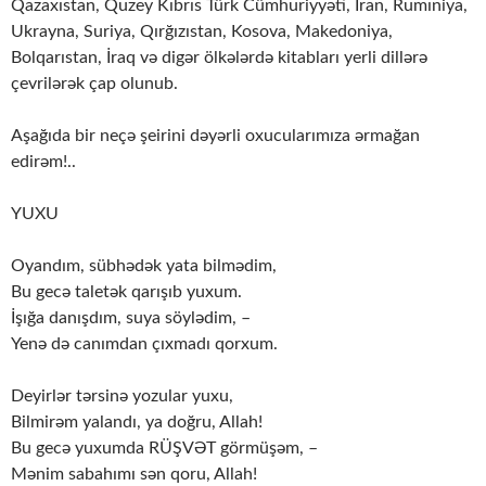
Qazaxıstan, Quzey Kıbrıs Türk Cümhuriyyəti, İran, Rumıniya,
Ukrayna, Suriya, Qırğızıstan, Kosova, Makedoniya,
Bolqarıstan, İraq və digər ölkələrdə kitabları yerli dillərə
çevrilərək çap olunub.
Aşağıda bir neçə şeirini dəyərli oxucularımıza ərmağan
edirəm!..
YUXU
Oyandım, sübhədək yata bilmədim,
Bu gecə taletək qarışıb yuxum.
İşığa danışdım, suya söylədim, –
Yenə də canımdan çıxmadı qorxum.
Deyirlər tərsinə yozular yuxu,
Bilmirəm yalandı, ya doğru, Allah!
Bu gecə yuxumda RÜŞVƏT görmüşəm, –
Mənim sabahımı sən qoru, Allah!