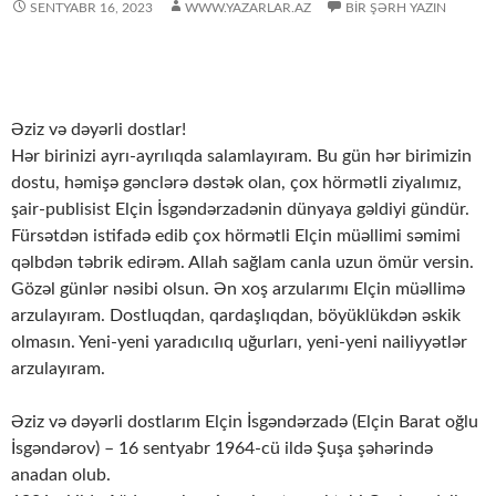
SENTYABR 16, 2023
WWW.YAZARLAR.AZ
BIR ŞƏRH YAZIN
Əziz və dəyərli dostlar!
Hər birinizi ayrı-ayrılıqda salamlayıram. Bu gün hər birimizin
dostu, həmişə gənclərə dəstək olan, çox hörmətli ziyalımız,
şair-publisist Elçin İsgəndərzadənin dünyaya gəldiyi gündür.
Fürsətdən istifadə edib çox hörmətli Elçin müəllimi səmimi
qəlbdən təbrik edirəm. Allah sağlam canla uzun ömür versin.
Gözəl günlər nəsibi olsun. Ən xoş arzularımı Elçin müəllimə
arzulayıram. Dostluqdan, qardaşlıqdan, böyüklükdən əskik
olmasın. Yeni-yeni yaradıcılıq uğurları, yeni-yeni nailiyyətlər
arzulayıram.
Əziz və dəyərli dostlarım Elçin İsgəndərzadə (Elçin Barat oğlu
İsgəndərov) – 16 sentyabr 1964-cü ildə Şuşa şəhərində
anadan olub.