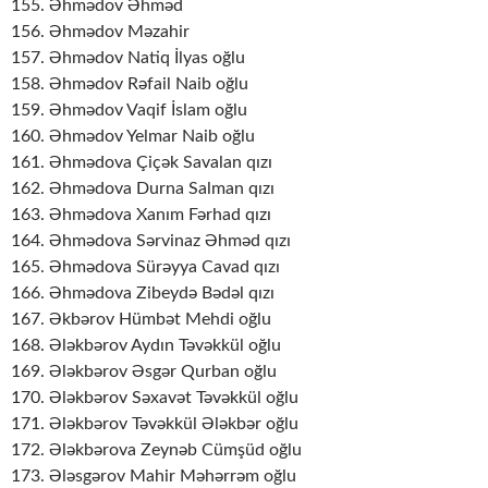
155. Əhmədov Əhməd
156. Əhmədov Məzahir
157. Əhmədov Natiq İlyas oğlu
158. Əhmədov Rəfail Naib oğlu
159. Əhmədov Vaqif İslam oğlu
160. Əhmədov Yelmar Naib oğlu
161. Əhmədova Çiçək Savalan qızı
162. Əhmədova Durna Salman qızı
163. Əhmədova Xanım Fərhad qızı
164. Əhmədova Sərvinaz Əhməd qızı
165. Əhmədova Sürəyya Cavad qızı
166. Əhmədova Zibeydə Bədəl qızı
167. Əkbərov Hümbət Mehdi oğlu
168. Ələkbərov Aydın Təvəkkül oğlu
169. Ələkbərov Əsgər Qurban oğlu
170. Ələkbərov Səxavət Təvəkkül oğlu
171. Ələkbərov Təvəkkül Ələkbər oğlu
172. Ələkbərova Zeynəb Cümşüd oğlu
173. Ələsgərov Mahir Məhərrəm oğlu