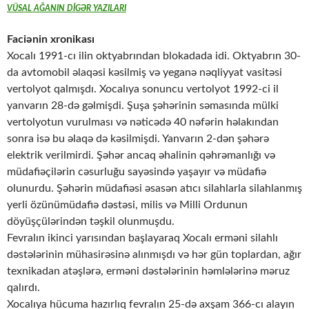
VÜSAL AĞANIN DİGƏR YAZILARI
Faciənin xronikası
Xocalı 1991-cı ilin oktyabrından blokadada idi. Oktyabrın 30-
da avtomobil əlaqəsi kəsilmiş və yeganə nəqliyyat vasitəsi
vertolyot qalmışdı. Xocalıya sonuncu vertolyot 1992-ci il
yanvarın 28-də gəlmişdi. Şuşa şəhərinin səmasında mülki
vertolyotun vurulması və nəticədə 40 nəfərin həlakından
sonra isə bu əlaqə də kəsilmişdi. Yanvarın 2-dən şəhərə
elektrik verilmirdi. Şəhər ancaq əhalinin qəhrəmanlığı və
müdafiəçilərin cəsurluğu sayəsində yaşayır və müdafiə
olunurdu. Şəhərin müdafiəsi əsasən atıcı silahlarla silahlanmış
yerli özünümüdafiə dəstəsi, milis və Milli Ordunun
döyüşçülərindən təşkil olunmuşdu.
Fevralın ikinci yarısından başlayaraq Xocalı erməni silahlı
dəstələrinin mühasirəsinə alınmışdı və hər gün toplardan, ağır
texnikadan atəşlərə, erməni dəstələrinin həmlələrinə məruz
qalırdı.
Xocalıya hücuma hazırlıq fevralın 25-də axşam 366-cı alayın