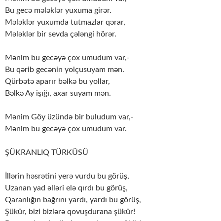
Bu gecə mələklər yuxuma girər.
Mələklər yuxumda tutmazlar qərar,
Mələklər bir sevda çələngi hörər.
Mənim bu gecəyə çox umudum var,-
Bu qərib gecənin yolçusuyam mən.
Qürbətə aparır bəlkə bu yollar,
Bəlkə Ay işığı, axar suyam mən.
Mənim Göy üzündə bir buludum var,-
Mənim bu gecəyə çox umudum var.
ŞÜKRANLIQ TÜRKÜSÜ
İllərin həsrətini yerə vurdu bu görüş,
Uzanan yad əlləri elə qırdı bu görüş,
Qaranlığın bağrını yardı, yardı bu görüş,
Şükür, bizi bizlərə qovuşdurana şükür!