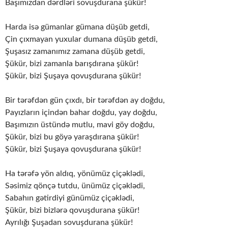
Başımızdan dərdləri sovuşdurana şükür!
Harda isə gümanlar gümana düşüb getdi,
Çin çıxmayan yuxular dumana düşüb getdi,
Şuşasız zamanımız zamana düşüb getdi,
Şükür, bizi zamanla barışdırana şükür!
Şükür, bizi Şuşaya qovuşdurana şükür!
Bir tərəfdən gün çıxdı, bir tərəfdən ay doğdu,
Payızların içindən bahar doğdu, yay doğdu,
Başımızın üstündə mutlu, mavi göy doğdu,
Şükür, bizi bu göyə yaraşdırana şükür!
Şükür, bizi Şuşaya qovuşdurana şükür!
Ha tərəfə yön aldıq, yönümüz çiçəklədi,
Səsimiz qönçə tutdu, ünümüz çiçəklədi,
Sabahın gətirdiyi günümüz çiçəklədi,
Şükür, bizi bizlərə qovuşdurana şükür!
Ayrılığı Şuşadan sovuşdurana şükür!