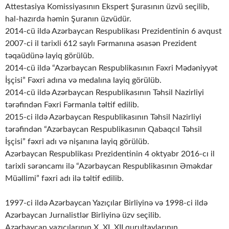
Attestasiya Komissiyasının Ekspert Şurasının üzvü seçilib,
hal-hazırda həmin Şuranın üzvüdür.
2014-cü ildə Azərbaycan Respublikası Prezidentinin 6 avqust
2007-ci il tarixli 612 saylı Fərmanına əsasən Prezident
təqaüdünə layiq görülüb.
2014-cü ildə “Azərbaycan Respublikasının Fəxri Mədəniyyət
İşçisi” Fəxri adına və medalına layiq görülüb.
2014-cü ildə Azərbaycan Respublikasının Təhsil Nazirliyi
tərəfindən Fəxri Fərmanla təltif edilib.
2015-ci ildə Azərbaycan Respublikasının Təhsil Nazirliyi
tərəfindən “Azərbaycan Respublikasının Qabaqcıl Təhsil
İşçisi” fəxri adı və nişanına layiq görülüb.
Azərbaycan Respublikası Prezidentinin 4 oktyabr 2016-cı il
tarixli sərəncamı ilə “Azərbaycan Respublikasının Əməkdar
Müəllimi” fəxri adı ilə təltif edilib.
1997-ci ildə Azərbaycan Yazıçılar Birliyinə və 1998-ci ildə
Azərbaycan Jurnalistlər Birliyinə üzv seçilib.
Azərbaycan yazıçılarının X, XI, XII qurultaylarının