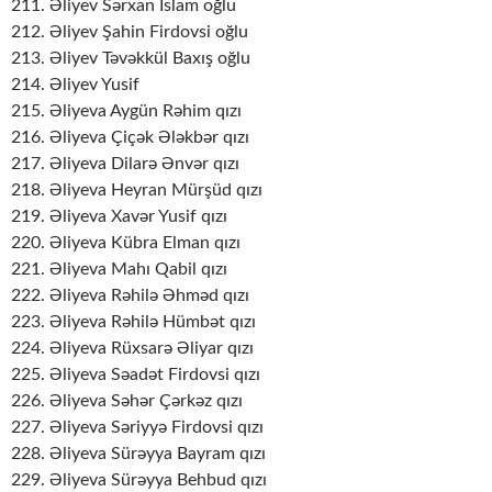
211. Əliyev Sərxan İslam oğlu
212. Əliyev Şahin Firdovsi oğlu
213. Əliyev Təvəkkül Baxış oğlu
214. Əliyev Yusif
215. Əliyeva Aygün Rəhim qızı
216. Əliyeva Çiçək Ələkbər qızı
217. Əliyeva Dilarə Ənvər qızı
218. Əliyeva Heyran Mürşüd qızı
219. Əliyeva Xavər Yusif qızı
220. Əliyeva Kübra Elman qızı
221. Əliyeva Mahı Qabil qızı
222. Əliyeva Rəhilə Əhməd qızı
223. Əliyeva Rəhilə Hümbət qızı
224. Əliyeva Rüxsarə Əliyar qızı
225. Əliyeva Səadət Firdovsi qızı
226. Əliyeva Səhər Çərkəz qızı
227. Əliyeva Səriyyə Firdovsi qızı
228. Əliyeva Sürəyya Bayram qızı
229. Əliyeva Sürəyya Behbud qızı