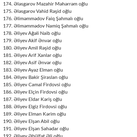
174. Ələsgərov Məzahir Məhərrəm oğlu
175. Ələsgərov Vahid Rəşid oğlu
176. Əliməmmədov Faiq Şahmalı oğlu
177. Əliməmmədov Namiq Şahmalı oğlu
178. Əliyev Ağəli Naib oğlu
179. Əliyev Akif Ənvər oğlu
180. Əliyev Amil Rəşid oğlu
181. Əliyev Arif Xanlar oğlu
182. Əliyev Asif Ənvər oğlu
183. Əliyev Ayaz Elman oğlu
184. Əliyev Bakir Şiraslan oğlu
185. Əliyev Camal Firdovsi oğlu
186. Əliyev Elçin Firdovsi oğlu
187. Əliyev Eldar Kəriş oğlu
188. Əliyev Elgiz Firdovsi oğlu
189. Əliyev Elman Kərim oğlu
190. Əliyev Elşən Abil oğlu
191. Əliyev Elşən Sahədar oğlu
192. Əliyev Əbülfət Əli oğlu