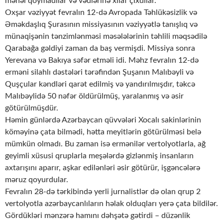
məhəl qoymadılar və vədlərinə xilaf çıxdılar.
Oxşar vəziyyət fevralın 12-də Avropada Təhlükəsizlik və
Əməkdaşlıq Şurasının missiyasının vəziyyətlə tanışlıq və
münaqişənin tənzimlənməsi məsələlərinin təhlili məqsədilə
Qarabağa gəldiyi zaman da baş vermişdi. Missiya sonra
Yerevana və Bakıya səfər etməli idi. Məhz fevralın 12-də
erməni silahlı dəstələri tərəfindən Şuşanın Malıbəyli və
Quşçular kəndləri qarət edilmiş və yandırılmışdır, təkcə
Malıbəylidə 50 nəfər öldürülmüş, yaralanmış və əsir
götürülmüşdür.
Həmin günlərdə Azərbaycan qüvvələri Xocalı sakinlərinin
köməyinə çata bilmədi, hətta meyitlərin götürülməsi belə
mümkün olmadı. Bu zaman isə ermənilər vertolyotlarla, ağ
geyimli xüsusi qruplarla meşələrdə gizlənmiş insanların
axtarışını aparır, aşkar edilənləri əsir götürür, işgəncələrə
məruz qoyurdular.
Fevralın 28-də tərkibində yerli jurnalistlər də olan qrup 2
vertolyotla azərbaycanlıların həlak olduqları yerə çata bildilər.
Gördükləri mənzərə hamını dəhşətə gətirdi – düzənlik