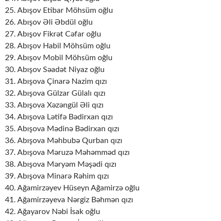
25. Abışov Etibar Möhsüm oğlu
26. Abışov Əli Əbdül oğlu
27. Abışov Fikrət Cəfar oğlu
28. Abışov Habil Möhsüm oğlu
29. Abışov Mobil Möhsüm oğlu
30. Abışov Səadət Niyaz oğlu
31. Abışova Çinarə Nazim qızı
32. Abışova Gülzar Gülalı qızı
33. Abışova Xəzəngül Əli qızı
34. Abışova Lətifə Bədirxan qızı
35. Abışova Mədinə Bədirxan qızı
36. Abışova Məhbubə Qurban qızı
37. Abışova Məruzə Məhəmməd qızı
38. Abışova Məryəm Məşədi qızı
39. Abışova Minarə Rəhim qızı
40. Ağamirzəyev Hüseyn Ağamirzə oğlu
41. Ağamirzəyeva Nərgiz Bəhmən qızı
42. Ağayarov Nəbi İsak oğlu