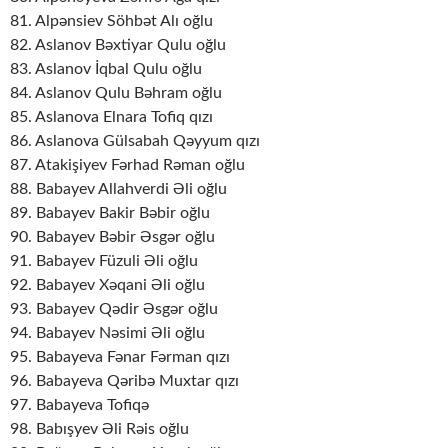
81. Alpənsiev Söhbət Alı oğlu
82. Aslanov Bəxtiyar Qulu oğlu
83. Aslanov İqbal Qulu oğlu
84. Aslanov Qulu Bəhram oğlu
85. Aslanova Elnara Tofiq qızı
86. Aslanova Gülsabah Qəyyum qızı
87. Atakişiyev Fərhad Rəman oğlu
88. Babayev Allahverdi Əli oğlu
89. Babayev Bakir Bəbir oğlu
90. Babayev Bəbir Əsgər oğlu
91. Babayev Füzuli Əli oğlu
92. Babayev Xəqani Əli oğlu
93. Babayev Qədir Əsgər oğlu
94. Babayev Nəsimi Əli oğlu
95. Babayeva Fənar Fərman qızı
96. Babayeva Qəribə Muxtar qızı
97. Babayeva Tofiqə
98. Babışyev Əli Rəis oğlu