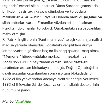
Valer aktuel jurnalı (Paris), 14 mart 1992-ci il: Bu “muxtar
regionda” erməni silahlı dəstələri Yaxın Şərqdən çıxmışlarla
birlikdə müasir texnikaya, o cümlədən vertolyotlara
malikdirlər. ASALA-nın Suriya və Livanda hərbi düşərgələri və
silah anbarları vardır. Ermənilər yüzdən artıq müsəlman
kəndlərində qırğınlar törədərək Qarabağdakı azərbaycanlıları
məhv etmişlər.
R. Patrik, İngiltərənin “Fant men nyus” teleşirkətinin jurnalisti
(hadisə yerində olmuşdur):Xocalıdakı vəhşiliklərə dünya
ictimaiyyətinin gözündə heç nə ilə haqq qazandırmaq olmaz.
“Memorial” hüquq-müdafiə mərkəzinin hesabatından:
Xocalı 1991-ci ilin payızından erməni silahlı dəstələri
tərəfindən əsasən blokadaya alınmışdı, Dağlıq Qarabağdan
daxili qoşunlar çıxarılandan sonra isə tam blokadada idi.
1992-ci ilin yanvarından Xocalıya elektrik enerjisi verilmirdi.
1992-ci il fevralın 25-də Xocalıya erməni silahlı dəstələrinin
hücumu başlandı.
Mənbə:
Vüsal Ağa