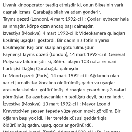
Livanlı kinooperator təsdiq etmişdir ki, onun ölkəsinin varlı
daşnak icması Qarabağa silah və adam göndərir.
Tayms qəzeti (London), 4 mart 1992-ci il: Çoxları eybəcər hala
salınmışdır, körpə qızın ancaq başı qalmışdır.
İzvestiya (Moskva), 4 mart 1992-ci il: Videokamera qulaqları
kəsilmiş uşaqları göstərdi. Bir qadının sifətinin yarısı
kəsilmişdir. Kişilərin skalpları götürülmüşdür.
Faynenşl Tayms qəzeti (London), 14 mart 1992-ci il: General
Polyakov bildirmişdir ki, 366-cı alayın 103 nəfər erməni
hərbiçisi Dağlıq Qarabağda qalmışdır.
Le Mond qəzeti (Paris), 14 mart 1992-ci il: Ağdamda olan
xarici jurnalistlər Xocalıda öldürülmüş qadın və uşaqlar
arasında skalpları götürülmüş, dırnaqları çıxardılmış 3 nəfəri
görmüşlər. Bu azərbaycanlıların təbliğatı deyil, bu reallıqdır.
İzvestiya (Moskva), 13 mart 1992-ci il: Mayor Leonid
Kravets:Mən şəxsən təpədə yüzə yaxın meyit gördüm. Bir
oğlanın başı yox idi. Hər tərəfdə xüsusi qəddarlıqla
öldürülmüş qadın, uşaq, qocalar görünürdü.