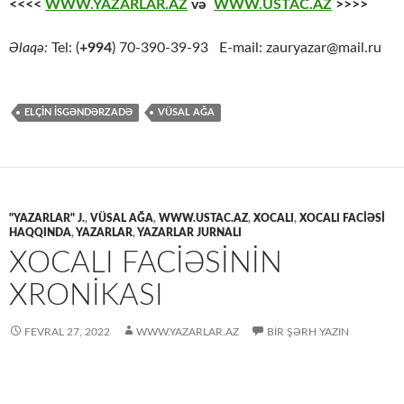
<<<<
WWW.YAZARLAR.AZ
və
WWW.USTAC.AZ
>>>>
Əlaqə:
Tel: (
+994
) 70-390-39-93 E-mail: zauryazar@mail.ru
ELÇIN İSGƏNDƏRZADƏ
VÜSAL AĞA
"YAZARLAR" J.
,
VÜSAL AĞA
,
WWW.USTAC.AZ
,
XOCALI
,
XOCALI FACİƏSİ
HAQQINDA
,
YAZARLAR
,
YAZARLAR JURNALI
XOCALI FACIƏSININ
XRONIKASI
FEVRAL 27, 2022
WWW.YAZARLAR.AZ
BIR ŞƏRH YAZIN