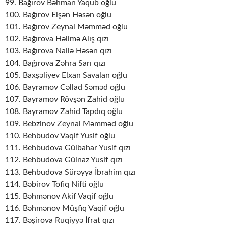
99. Bağırov Bəhman Yaqub oğlu
100. Bağırov Elşən Həsən oğlu
101. Bağırov Zeynal Məmməd oğlu
102. Bağırova Həlimə Alış qızı
103. Bağırova Nailə Həsən qızı
104. Bağırova Zəhra Sarı qızı
105. Baxşəliyev Elxan Savalan oğlu
106. Bayramov Cəllad Səməd oğlu
107. Bayramov Rövşən Zahid oğlu
108. Bayramov Zahid Tapdıq oğlu
109. Bebzinov Zeynal Məmməd oğlu
110. Behbudov Vaqif Yusif oğlu
111. Behbudova Gülbahar Yusif qızı
112. Behbudova Gülnaz Yusif qızı
113. Behbudova Sürəyya İbrahim qızı
114. Bəbirov Tofiq Nifti oğlu
115. Bəhmənov Akif Vaqif oğlu
116. Bəhmənov Müşfiq Vaqif oğlu
117. Bəşirova Ruqiyyə İfrat qızı