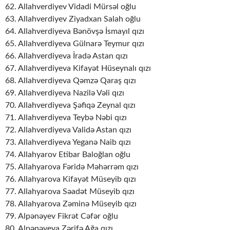
62. Allahverdiyev Vidadi Mürsəl oğlu
63. Allahverdiyev Ziyadxan Salah oğlu
64. Allahverdiyeva Bənövşə İsmayıl qızı
65. Allahverdiyeva Gülnarə Teymur qızı
66. Allahverdiyeva İradə Astan qızı
67. Allahverdiyeva Kifayət Hüseynalı qızı
68. Allahverdiyeva Qəmzə Qaraş qızı
69. Allahverdiyeva Nazilə Vəli qızı
70. Allahverdiyeva Şəfiqə Zeynal qızı
71. Allahverdiyeva Teybə Nəbi qızı
72. Allahverdiyeva Validə Astan qızı
73. Allahverdiyeva Yeganə Naib qızı
74. Allahyarov Etibar Baloğlan oğlu
75. Allahyarova Fəridə Məhərrəm qızı
76. Allahyarova Kifayət Müseyib qızı
77. Allahyarova Səadət Müseyib qızı
78. Allahyarova Zəminə Müseyib qızı
79. Alpənəyev Fikrət Cəfər oğlu
80. Alpənəyeva Zərifə Ağa qızı