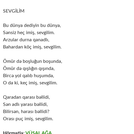
SEVGİLİM
Bu dünya dediyin bu dünya,
Sənsiz heç imiş, sevgilim.
Arzular durna qanadlı,
Bahardan köç imiş, sevgilim.
Ömür də boşluğun boşunda,
Ömür də qışlığın qışında,
Bircə yol qalıb huşumda,
O da ki, keç imiş, sevgilim.
Qaradan qarası bəllidi,
Sən adlı yarası bəllidi,
Bilirsən, harası bəllidi?
Orası puç imiş, sevgilim.
Hörmətlə:
VÜSAL AĞA