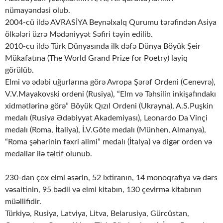
nümayəndəsi olub.
2004-cü ildə AVRASİYA Beynəlxalq Qurumu tərəfindən Asiya
ölkələri üzrə Mədəniyyət Səfiri təyin edilib.
2010-cu ildə Türk Dünyasında ilk dəfə Dünya Böyük Şeir
Mükafatına (The World Grand Prize for Poetry) layiq
görülüb.
Elmi və ədəbi uğurlarına görə Avropa Şərəf Ordeni (Cenevrə),
V.V.Mayakovski ordeni (Rusiya), “Elm və Təhsilin inkişafındakı
xidmətlərinə görə” Böyük Qızıl Ordeni (Ukrayna), A.S.Puşkin
medalı (Rusiya Ədəbiyyat Akademiyası), Leonardo Da Vinçi
medalı (Roma, İtaliya), İ.V.Göte medalı (Münhen, Almanya),
“Roma şəhərinin fəxri alimi” medalı (İtalya) və digər orden və
medallar ilə təltif olunub.
230-dan çox elmi əsərin, 52 ixtiranın, 14 monoqrafiya və dərs
vəsaitinin, 95 bədii və elmi kitabın, 130 çevirmə kitabının
müəllifidir.
Türkiyə, Rusiya, Latviya, Litva, Belarusiya, Gürcüstan,