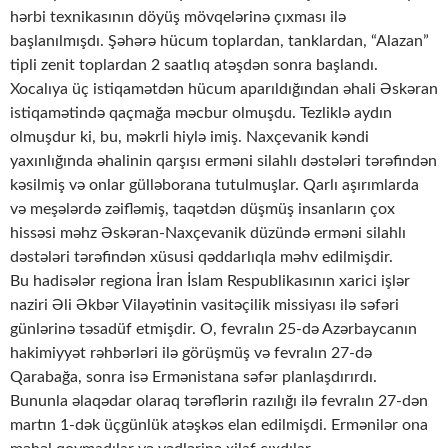
hərbi texnikasının döyüş mövqelərinə çıxması ilə
başlanılmışdı. Şəhərə hücum toplardan, tanklardan, “Alazan”
tipli zenit toplardan 2 saatlıq atəşdən sonra başlandı.
Xocalıya üç istiqamətdən hücum aparıldığından əhali Əskəran
istiqamətində qaçmağa məcbur olmuşdu. Tezliklə aydın
olmuşdur ki, bu, məkrli hiylə imiş. Naxçevanik kəndi
yaxınlığında əhalinin qarşısı erməni silahlı dəstələri tərəfindən
kəsilmiş və onlar gülləborana tutulmuşlar. Qarlı aşırımlarda
və meşələrdə zəifləmiş, taqətdən düşmüş insanların çox
hissəsi məhz Əskəran-Naxçevanik düzündə erməni silahlı
dəstələri tərəfindən xüsusi qəddarlıqla məhv edilmişdir.
Bu hadisələr regiona İran İslam Respublikasının xarici işlər
naziri Əli Əkbər Vilayətinin vasitəçilik missiyası ilə səfəri
günlərinə təsadüf etmişdir. O, fevralın 25-də Azərbaycanın
hakimiyyət rəhbərləri ilə görüşmüş və fevralın 27-də
Qarabağa, sonra isə Ermənistana səfər planlaşdırırdı.
Bununla əlaqədar olaraq tərəflərin razılığı ilə fevralın 27-dən
martın 1-dək üçgünlük atəşkəs elan edilmişdi. Ermənilər ona