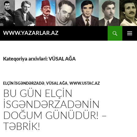
Axtar
WWW.YAZARLAR.AZ
MÜHTƏVIYYATA
ƏSAS
KEÇ
MENYU
Kateqoriya arxivləri: VÜSAL AĞA
ELÇIN İSGƏNDƏRZADƏ
,
VÜSAL AĞA
,
WWW.USTAC.AZ
BU GÜN ELÇIN
İSGƏNDƏRZADƏNIN
DOĞUM GÜNÜDÜR! –
TƏBRIK!