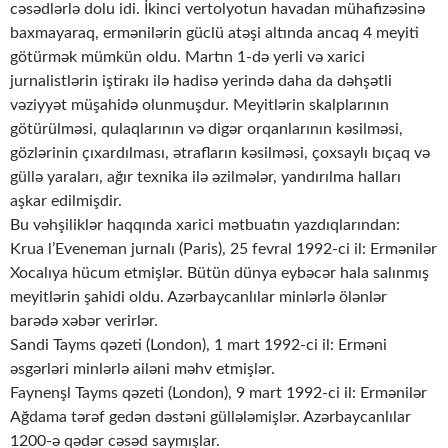
cəsədlərlə dolu idi. İkinci vertolyotun havadan mühafizəsinə
baxmayaraq, ermənilərin güclü atəşi altında ancaq 4 meyiti
götürmək mümkün oldu. Martın 1-də yerli və xarici
jurnalistlərin iştirakı ilə hadisə yerində daha da dəhşətli
vəziyyət müşahidə olunmuşdur. Meyitlərin skalplarının
götürülməsi, qulaqlarının və digər orqanlarının kəsilməsi,
gözlərinin çıxardılması, ətrafların kəsilməsi, çoxsaylı bıçaq və
güllə yaraları, ağır texnika ilə əzilmələr, yandırılma halları
aşkar edilmişdir.
Bu vəhşiliklər haqqında xarici mətbuatın yazdıqlarından:
Krua l’Eveneman jurnalı (Paris), 25 fevral 1992-ci il: Ermənilər
Xocalıya hücum etmişlər. Bütün dünya eybəcər hala salınmış
meyitlərin şahidi oldu. Azərbaycanlılar minlərlə ölənlər
barədə xəbər verirlər.
Sandi Tayms qəzeti (London), 1 mart 1992-ci il: Erməni
əsgərləri minlərlə ailəni məhv etmişlər.
Faynenşl Tayms qəzeti (London), 9 mart 1992-ci il: Ermənilər
Ağdama tərəf gedən dəstəni güllələmişlər. Azərbaycanlılar
1200-ə qədər cəsəd saymışlar.