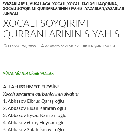
"YAZARLAR" J.
,
VÜSAL AĞA
,
XOCALI
,
XOCALI FACİƏSİ HAQQINDA
,
XOCALI SOYQIRIMI QURBANLARININ SIYAHISI
,
YAZARLAR
,
YAZARLAR
JURNALI
XOCALI SOYQIRIMI
QURBANLARININ SIYAHISI
FEVRAL 26, 2022
WWW.YAZARLAR.AZ
BIR ŞƏRH YAZIN
VÜSAL AĞANIN DİGƏR YAZILARI
ALLAH RƏHMƏT ELƏSİN!
Xocalı soyqırımı qurbanlarının siyahısı
1. Abbasov Elbrus Qaraş oğlu
2. Abbasov Elxan Kamran oğlu
3. Abbasov Eyvaz Kamran oğlu
4. Abbasov Əntiş Heydər oğlu
5. Abbasov Salah İsmayıl oğlu