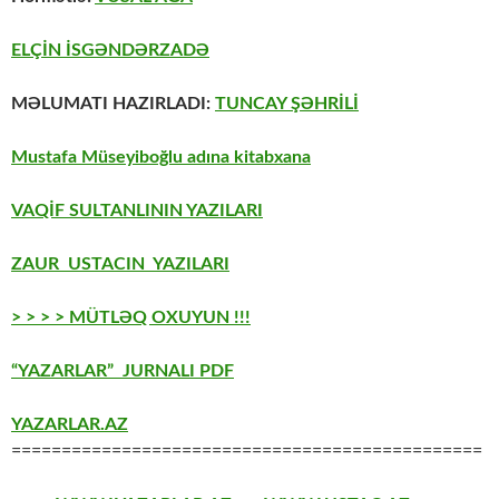
ELÇİN İSGƏNDƏRZADƏ
MƏLUMATI HAZIRLADI:
TUNCAY ŞƏHRİLİ
Mustafa Müseyiboğlu adına kitabxana
VAQİF SULTANLININ YAZILARI
ZAUR USTACIN YAZILARI
> > > > MÜTLƏQ OXUYUN !!!
“YAZARLAR” JURNALI PDF
YAZARLAR.AZ
===============================================