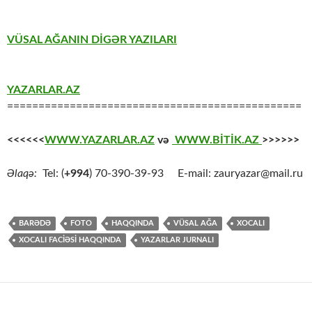
VÜSAL AĞANIN DİGƏR YAZILARI
YAZARLAR.AZ
===============================================
<<<<<<
WWW.YAZARLAR.AZ
və
WWW.BİTİK.AZ
>>>>>>
Əlaqə:
Tel: (
+994
) 70-390-39-93 E-mail: zauryazar@mail.ru
BARƏDƏ
FOTO
HAQQINDA
VÜSAL AĞA
XOCALI
XOCALI FACİƏSİ HAQQINDA
YAZARLAR JURNALI