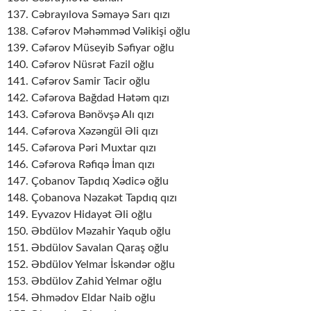
137. Cəbrayılova Səmayə Sarı qızı
138. Cəfərov Məhəmməd Vəlikişi oğlu
139. Cəfərov Müseyib Səfiyar oğlu
140. Cəfərov Nüsrət Fazil oğlu
141. Cəfərov Samir Tacir oğlu
142. Cəfərova Bağdad Hətəm qızı
143. Cəfərova Bənövşə Alı qızı
144. Cəfərova Xəzəngül Əli qızı
145. Cəfərova Pəri Muxtar qızı
146. Cəfərova Rəfiqə İman qızı
147. Çobanov Tapdıq Xədicə oğlu
148. Çobanova Nəzakət Tapdıq qızı
149. Eyvazov Hidayət Əli oğlu
150. Əbdülov Məzahir Yaqub oğlu
151. Əbdülov Savalan Qaraş oğlu
152. Əbdülov Yelmar İskəndər oğlu
153. Əbdülov Zahid Yelmar oğlu
154. Əhmədov Eldar Naib oğlu