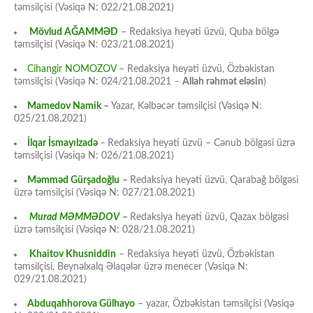
təmsilçisi (Vəsiqə N: 022/21.08.2021)
Mövlud AĞAMMƏD
– Redaksiya heyəti üzvü, Quba bölgə
təmsilçisi (Vəsiqə N: 023/21.08.2021)
Cihangir NOMOZOV
– Redaksiya heyəti üzvü, Özbəkistan
təmsilçisi (Vəsiqə N: 024/21.08.2021 –
Allah rəhmət eləsin
)
Mamedov Namik
–
Yazar, Kəlbəcər təmsilçisi (Vəsiqə N:
025/21.08.2021)
İlqar İsmayılzadə
–
Redaksiya heyəti üzvü – Cənub bölgəsi üzrə
təmsilçisi (Vəsiqə N: 026/21.08.2021)
Məmməd Gürşadoğlu
–
Redaksiya heyəti üzvü, Qarabağ bölgəsi
üzrə təmsilçisi (Vəsiqə N: 027/21.08.2021)
Murad MƏMMƏDOV
–
Redaksiya heyəti üzvü, Qazax bölgəsi
üzrə təmsilçisi (Vəsiqə N: 028/21.08.2021)
Khaitov Khusniddin
– Redaksiya heyəti üzvü, Özbəkistan
təmsilçisi, Beynəlxalq Əlaqələr üzrə menecer (Vəsiqə N:
029/21.08.2021)
Abduqahhorova Gülhayo
– yazar, Özbəkistan təmsilçisi (Vəsiqə