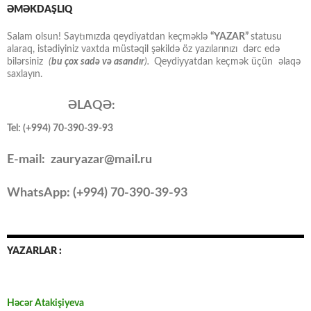
ƏMƏKDAŞLIQ
Salam olsun! Saytımızda qeydiyatdan keçməklə
“YAZAR”
statusu
alaraq, istədiyiniz vaxtda müstəqil şəkildə öz yazılarınızı dərc edə
bilərsiniz
(
bu çox sadə və asandır
).
Qeydiyyatdan keçmək üçün əlaqə
saxlayın.
ƏLAQƏ:
Tel: (+994) 70-390-39-93
E-mail: zauryazar@mail.ru
WhatsApp: (
+994
) 70-390-39-93
YAZARLAR :
Həcər Atakişiyeva