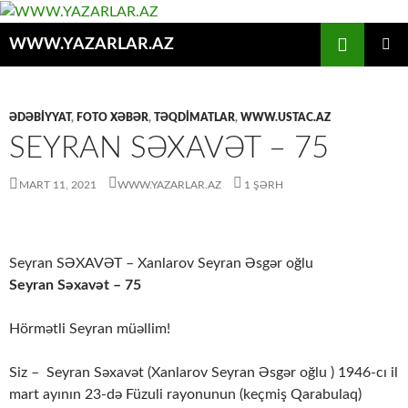
Axtar
WWW.YAZARLAR.AZ
MÜHTƏVIYYATA
ƏSAS
KEÇ
MENYU
ƏDƏBİYYAT
,
FOTO XƏBƏR
,
TƏQDİMATLAR
,
WWW.USTAC.AZ
SEYRAN SƏXAVƏT – 75
MART 11, 2021
WWW.YAZARLAR.AZ
1 ŞƏRH
Seyran SƏXAVƏT – Xanlarov Seyran Əsgər oğlu
Seyran Səxavət – 75
Hörmətli Seyran müəllim!
Siz – Seyran Səxavət (Xanlarov Seyran Əsgər oğlu ) 1946-cı il
mart ayının 23-də Füzuli rayonunun (keçmiş Qarabulaq)