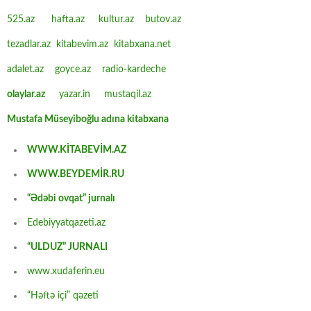
525.az
hafta.az
kultur.az
butov.az
tezadlar.az
kitabevim.az
kitabxana.net
adalet.az
goyce.az
radio-kardeche
olaylar.az
yazar.in
mustaqil.az
Mustafa Müseyiboğlu adına kitabxana
WWW.KİTABEVİM.AZ
WWW.BEYDEMİR.RU
“Ədəbi ovqat” jurnalı
Edebiyyatqazeti.az
“ULDUZ” JURNALI
www.xudaferin.eu
“Həftə içi” qəzeti