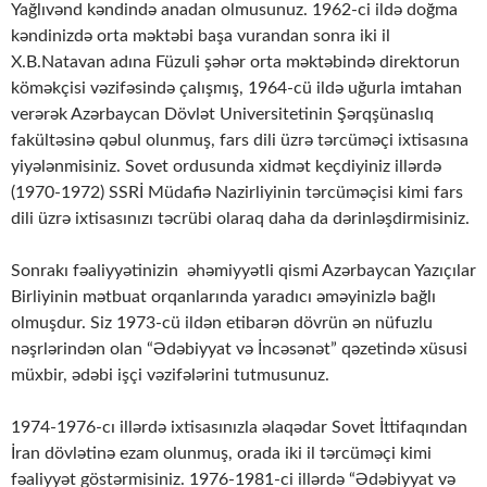
Yağlıvənd kəndində anadan olmusunuz. 1962-ci ildə doğma
kəndinizdə orta məktəbi başa vurandan sonra iki il
X.B.Natavan adına Füzuli şəhər orta məktəbində direktorun
köməkçisi vəzifəsində çalışmış, 1964-cü ildə uğurla imtahan
verərək Azərbaycan Dövlət Universitetinin Şərqşünaslıq
fakültəsinə qəbul olunmuş, fars dili üzrə tərcüməçi ixtisasına
yiyələnmisiniz. Sovet ordusunda xidmət keçdiyiniz illərdə
(1970-1972) SSRİ Müdafiə Nazirliyinin tərcüməçisi kimi fars
dili üzrə ixtisasınızı təcrübi olaraq daha da dərinləşdirmisiniz.
Sonrakı fəaliyyətinizin əhəmiyyətli qismi Azərbaycan Yazıçılar
Birliyinin mətbuat orqanlarında yaradıcı əməyinizlə bağlı
olmuşdur. Siz 1973-cü ildən etibarən dövrün ən nüfuzlu
nəşrlərindən olan “Ədəbiyyat və İncəsənət” qəzetində xüsusi
müxbir, ədəbi işçi vəzifələrini tutmusunuz.
1974-1976-cı illərdə ixtisasınızla əlaqədar Sovet İttifaqından
İran dövlətinə ezam olunmuş, orada iki il tərcüməçi kimi
fəaliyyət göstərmisiniz. 1976-1981-ci illərdə “Ədəbiyyat və