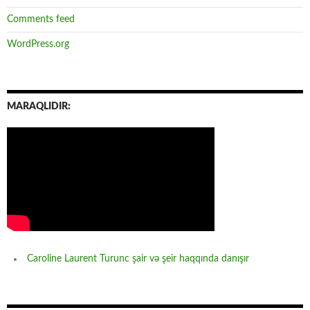
Comments feed
WordPress.org
MARAQLIDIR:
Caroline Laurent Turunc şair və şeir haqqında danışır