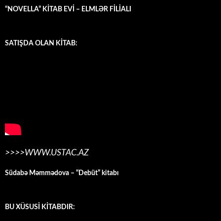
“NOVELLA” KİTAB EVİ – ELMLƏR FİLİALI
SATIŞDA OLAN KİTAB:
>>>>WWW.USTAC.AZ
Südabə Məmmədova – “Debüt” kitabı
BU XÜSUSİ KİTABDIR: