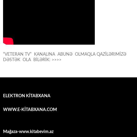
“VETERAN TV” KANALINA ABUNƏ OLMAQLA QAZİLƏRIMİZƏ
DƏSTƏK OLA BİLƏRİK: >>>>
ELEKTRON KİTABXANA
WWW.E-KİTABXANA.COM
Mağaza-www.kitabevim.az