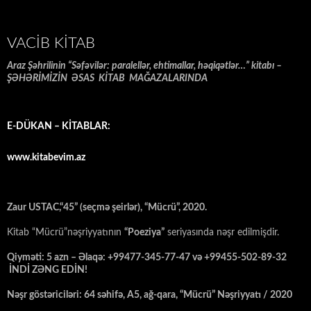
VACIB KITAB
Araz Şəhrilinin “Səfəvilər: paralellər, ehtimallar, həqiqətlər…” kitabı –
ŞƏHƏRİMİZİN ƏSAS KİTAB MAĞAZALARINDA
E-DÜKAN – KİTABLAR:
www.kitabevim.az
Zaur USTAC,“45” (seçmə şeirlər), “Mücrü”, 2020.
Kitab “Mücrü”nəşriyyatının
“Poeziya”
seriyasında nəşr edilmişdir.
Qiyməti: 5 azn – Əlaqə: +99477-345-77-47 və +99455-502-89-32
İNDİ ZƏNG EDİN!
Nəşr göstəriciləri: 64 səhifə, A5, ağ-qara, “Mücrü” Nəşriyyatı / 2020