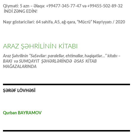
Qiyməti: 5 azn – Əlaqə: +99477-345-77-47 və +99455-502-89-32
İNDİ ZƏNG EDİN!
Nəşr göstəriciləri: 64 səhifə, A5, ağ-qara, “Mücrü” Nəşriyyatı / 2020
ARAZ ŞƏHRİLİNİN KİTABI
Araz Şəhrilinin “Səfəvilər: paralellər, ehtimallar, həqiqətlər…” kitabı –
BAKI və SUMQAYIT ŞƏHƏRLƏRİNDƏ ƏSAS KİTAB
MAĞAZALARINDA
ŞƏRƏF LÖVHƏSİ
Qurban BAYRAMOV