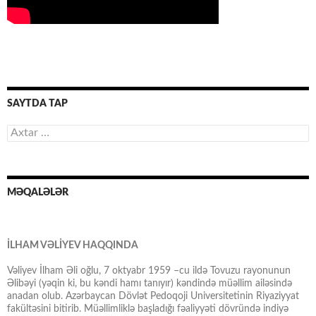
SAYTDA TAP
Axtarış:
MƏQALƏLƏR
İLHAM VƏLİYEV HAQQINDA
Vəliyev İlham Əli oğlu, 7 oktyabr 1959 –cu ildə Tovuzu rayonunun
Əlibəyi (yəqin ki, bu kəndi hamı tanıyır) kəndində müəllim ailəsində
anadan olub. Azərbaycan Dövlət Pedoqoji Universitetinin Riyaziyyat
fakültəsini bitirib. Müəllimliklə başladığı fəaliyyəti dövründə indiyə