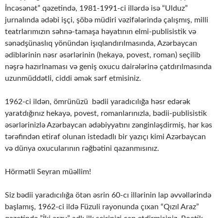
İncəsənət” qəzetində, 1981-1991-ci illərdə isə “Ulduz”
jurnalında ədəbi işçi, şöbə müdiri vəzifələrində çalışmış, milli
teatrlarımızın səhnə-tamaşa həyatının elmi-publisistik və
sənədşünaslıq yönündən işıqlandırılmasında, Azərbaycan
ədiblərinin nəsr əsərlərinin (hekayə, povest, roman) seçilib
nəşrə hazırlnaması və geniş oxucu dairələrinə çatdırılmasında
uzunmüddətli, ciddi əmək sərf etmisiniz.
1962-ci ildən, ömrünüzü bədii yaradıcılığa həsr edərək
yaratdığınız hekayə, povest, romanlarınızla, bədii-publisistik
əsərlərinizlə Azərbaycan ədəbiyyatını zənginləşdirmiş, hər kəs
tərəfindən etiraf olunan istedadlı bir yazıçı kimi Azərbaycan
və dünya oxucularının rəğbətini qazanmısınız.
Hörmətli Seyran müəllim!
Siz bədii yaradıcılığa ötən əsrin 60-cı illərinin lap əvvəllərində
başlamış, 1962-ci ildə Füzuli rayonunda çıxan “Qızıl Araz”