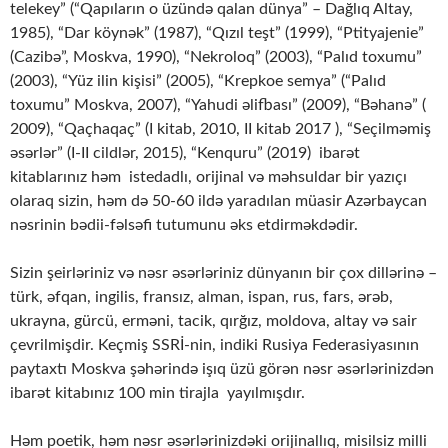
telekey” (“Qapıların o üzündə qalan dünya” – Dağlıq Altay,
1985), “Dar köynək” (1987), “Qızıl teşt” (1999), “Ptityajenie”
(Cazibə”, Moskva, 1990), “Nekroloq” (2003), “Palıd toxumu”
(2003), “Yüz ilin kişisi” (2005), “Krepkoe semya” (“Palıd
toxumu” Moskva, 2007), “Yahudi əlifbası” (2009), “Bəhanə” (
2009), “Qaçhaqaç” (I kitab, 2010, II kitab 2017 ), “Seçilməmiş
əsərlər” (I-II cildlər, 2015), “Kenquru” (2019) ibarət
kitablarınız həm istedadlı, orijinal və məhsuldar bir yazıçı
olaraq sizin, həm də 50-60 ildə yaradılan müasir Azərbaycan
nəsrinin bədii-fəlsəfi tutumunu əks etdirməkdədir.
Sizin şeirləriniz və nəsr əsərləriniz dünyanın bir çox dillərinə –
türk, əfqan, ingilis, fransız, alman, ispan, rus, fars, ərəb,
ukrayna, gürcü, erməni, tacik, qırğız, moldova, altay və sair
çevrilmişdir. Keçmiş SSRİ-nin, indiki Rusiya Federasiyasının
paytaxtı Moskva şəhərində işıq üzü görən nəsr əsərlərinizdən
ibarət kitabınız 100 min tirajla yayılmışdır.
Həm poetik, həm nəsr əsərlərinizdəki orijinallıq, misilsiz milli