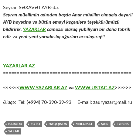
Seyran SƏXAVƏT AYB-də.
Seyran müəllimin adından başda Anar müəllim olmaqla dəyərli
AYB heyətinə və bütün əməyi keçənlərə təşəkkürümüzü
bildiririk.
YAZARLAR
cameəsi olaraq yubiliyarı bir daha təbrik
edir və yeni-yeni yaradıcılıq uğurları arzulayırıq!!!
YAZARLAR.AZ
===============================================
<<<<<<
WWW.YAZARLAR.AZ
və
WWW.USTAC.AZ
>>>>>>
Əlaqə:
Tel: (
+994
) 70-390-39-93 E-mail: zauryazar@mail.ru
BARƏDƏ
FOTO
HAQQINDA
MƏLUMAT
ŞAİR
TƏBRİK
YAZAR