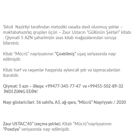
Təhsil Nazirliyi tərəfindən metodiki vəsaitə daxil olunmuş şeirlər –
məktəbəhazırlıq qrupları üçün – Zaur Ustacın “Güllünün Şeirləri” kitabı
. Qiyməti 5 AZN şəhərimizin əsas kitab mağazalarından soruşa
bilərsiniz.
Kitab “Mücrü” nəşriyyatının
“Çoxbilmiş”
uşaq seriyasında nəşr
edilmişdir.
Kitab hərf və rəqəmlər haqqında əyləncəli şeir və tapmacalardan
ibarətdir.
Qiymət: 5 azn – Əlaqə: +99477-345-77-47 və +99455-502-89-32
İNDİ ZƏNG EDİN!
Nəşr göstəriciləri: 56 səhifə, A5, ağ-qara, “Mücrü” Nəşriyyatı / 2020
Zaur USTAC,“45” (seçmə şeirlər).
Kitab “Mücrü”nəşriyyatının
“Poeziya”
seriyasında nəşr edilmişdir.