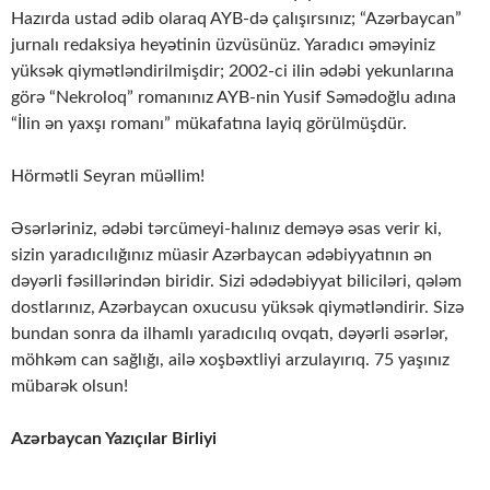
Hazırda ustad ədib olaraq AYB-də çalışırsınız; “Azərbaycan”
jurnalı redaksiya heyətinin üzvüsünüz. Yaradıcı əməyiniz
yüksək qiymətləndirilmişdir; 2002-ci ilin ədəbi yekunlarına
görə “Nekroloq” romanınız AYB-nin Yusif Səmədoğlu adına
“İlin ən yaxşı romanı” mükafatına layiq görülmüşdür.
Hörmətli Seyran müəllim!
Əsərləriniz, ədəbi tərcümeyi-halınız deməyə əsas verir ki,
sizin yaradıcılığınız müasir Azərbaycan ədəbiyyatının ən
dəyərli fəsillərindən biridir. Sizi ədədəbiyyat biliciləri, qələm
dostlarınız, Azərbaycan oxucusu yüksək qiymətləndirir. Sizə
bundan sonra da ilhamlı yaradıcılıq ovqatı, dəyərli əsərlər,
möhkəm can sağlığı, ailə xoşbəxtliyi arzulayırıq. 75 yaşınız
mübarək olsun!
Azərbaycan Yazıçılar Birliyi