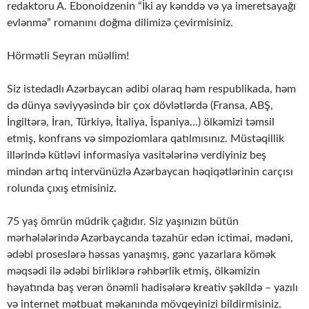
redaktoru A. Ebonoidzenin “İki ay kənddə və ya imeretsayağı
evlənmə” romanını doğma dilimizə çevirmisiniz.
Hörmətli Seyran müəllim!
Siz istedadlı Azərbaycan ədibi olaraq həm respublikada, həm
də dünya səviyyəsində bir çox dövlətlərdə (Fransa, ABŞ,
İngiltərə, İran, Türkiyə, İtaliya, İspaniya…) ölkəmizi təmsil
etmiş, konfrans və simpoziomlara qatılmısınız. Müstəqillik
illərində kütləvi informasiya vasitələrinə verdiyiniz beş
mindən artıq intervünüzlə Azərbaycan həqiqətlərinin carçısı
rolunda çıxış etmisiniz.
75 yaş ömrün müdrik çağıdır. Siz yaşınızın bütün
mərhələlərində Azərbaycanda təzahür edən ictimai, mədəni,
ədəbi proseslərə həssas yanaşmış, gənc yazarlara kömək
məqsədi ilə ədəbi birliklərə rəhbərlik etmiş, ölkəmizin
həyatında baş verən önəmli hadisələrə kreativ şəkildə – yazılı
və internet mətbuat məkanında mövqeyinizi bildirmisiniz.