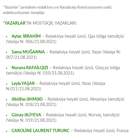
“Yazarlar” jurnalının redaktoru və Yaradıcılıq Komissiyasının sədri,
ədəbiyyatşünas-tənqidçı
“
YAZARLAR
“IN MÜSTƏQİL YAZARLARI:
Aytac İBRAHİM
– Redaksiya heyəti üzvü, Qax bölgə təmsilçisi
(Vəsiqə N: 006/21.08.2021)
Səma MUĞANNA
– Redaksiya heyəti üzvü, Yazar (Vəsiqə N:
007/21.08.2021)
Nuranə RAFAİLQIZI
– Redaksiya heyəti üzvü, Göyçay bölgə
təmsilçisi (Vəsiqə N: 010/21.08.2021)
Leyla YAŞAR
– Redaksiya heyəti üzvü, Yazar (Vəsiqə
N:011/21.08.2021)
Əbülfəz ƏHMƏD
– Redaksiya heyəti üzvü, Almaniya təmsilçisi
(Vəsiqə N: 018/21.08.2021)
Günay ƏLİYEVA
– Redaksiya heyəti üzvü, Norveç təmsilçisi
(Vəsiqə N: 019/21.08.2021)
CAROLİNE LAURENT TURUNC
– Redaksiya heyəti üzvü, Fransa