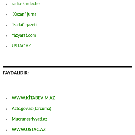
radio-kardeche
“Xəzan” jurnalı
“Fədai” qəzeti
Yazyarat.com
USTAC.AZ
FAYDALIDIR :
WWW.KİTABEVİM.AZ
Aztc.gov.az (tərcümə)
Mucrunesriyyati.az
WWW.USTAC.AZ