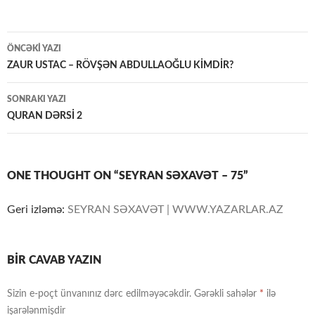
Yazılar
ÖNCƏKI YAZI
üzrə
ZAUR USTAC – RÖVŞƏN ABDULLAOĞLU KİMDİR?
naviqasiya
SONRAKI YAZI
QURAN DƏRSİ 2
ONE THOUGHT ON “SEYRAN SƏXAVƏT – 75”
Geri izləmə:
SEYRAN SƏXAVƏT | WWW.YAZARLAR.AZ
BIR CAVAB YAZIN
Sizin e-poçt ünvanınız dərc edilməyəcəkdir.
Gərəkli sahələr
*
ilə
işarələnmişdir