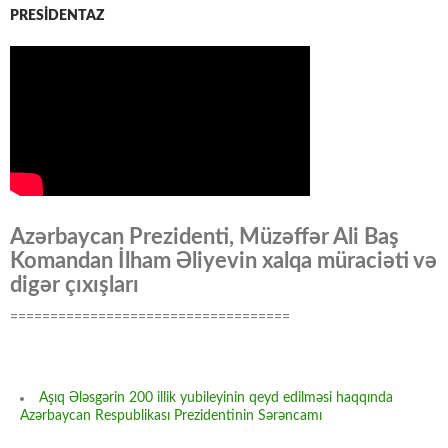
PRESİDENTAZ
Azərbaycan Prezidenti, Müzəffər Ali Baş
Komandan İlham Əliyevin xalqa müraciəti və
digər çıxışları
===================================
Aşıq Ələsgərin 200 illik yubileyinin qeyd edilməsi haqqında
Azərbaycan Respublikası Prezidentinin Sərəncamı