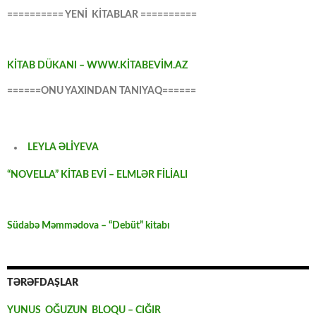
========== YENİ KİTABLAR ==========
KİTAB DÜKANI – WWW.KİTABEVİM.AZ
======ONU YAXINDAN TANIYAQ======
LEYLA ƏLİYEVA
“NOVELLA” KİTAB EVİ – ELMLƏR FİLİALI
Südabə Məmmədova – “Debüt” kitabı
TƏRƏFDAŞLAR
YUNUS OĞUZUN BLOQU – CIĞIR