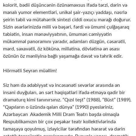
kolorit, bədii düşüncənin özünəməxsus ifadə tərzi, dərin və
mənalı yumor elementləri, unikal şair-yazıçı yaddaşı, nəsrlə
şeirin təbii və mütəhərrik sintezi ciddi oxucu marağı doğurur.
Sizin əsərlərinizdə milli və bəşəri, fərdi və ümumi çulğaşaraq
təbiətin, insan mənəviyyatının, ümumən cəmiyyətin
mükəmməl panoramını yaradır, adamları düzgün, cəsarətli,
mərd, səxavətli, öz kökünə, millətinə, dövlətinə ən əsası
özünün öz mənliyinə bağlı yaşamağa dəvət və təhrik edir.
Hörmətli Seyran müəllim!
Siz həm də ədəbiyyat və incəsənəti sevərlər arasında ən
insani duyğuları, ən sərt həqiqətləri ifadə etməyə qadir bir
dramaturq kimi tanınırsınız. “Qızıl teşt” (1988), “Büst” (1989),
“Qapıların o üzündə qalan dünya” (1990) pyesləriniz,
Azərbaycan Akademik Milli Dram Teatrı başda olmaqla
Respublikamızın bir çox peşəkar teatr kollektivlərində
tamaşaya qoyulmuş, izləyicilər tərəfindən hərarət və dərin