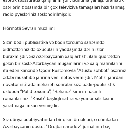
estetik təəssüratla qarşılanmışdır. Bununla yanaşı, dramatik
əsərləriniz əsasında bir çox televiziya tamaşaları hazırlanmış,
radio pyesləriniz səsləndirilmişdir.
Hörmətli Seyran müəllim!
Sizin bədii publisistika və bədii tərcümə sahəsində
xidmətləriniz də oxucuların yaddaşında dərin izlər
buraxmışdır. Siz Azərbaycanın xalq artisti, ilahi qüdrətdən
gələn bir səslə Azərbaycan muğamlarını və xalq mahnılarını
ifa edən xanəndə Qədir Rüstəmovla “Atüstü söhbət” əsəriniz
ədəbi müsahibə janrına yeni nəfəs vermişdir. Məhz janrdan
novator istifadə məharəti sonralar sizə bədii-publisistik
üslubda “Palıd toxumu”, “Bəhanə” kimi iri həcmli
romanlarınız, “Kasib” başlıqlı satira və yumor silsiləsini
yaratmağa imkan vermişdir.
Siz dünya ədəbiyyatından bir qism örnəkləri, o cümlədən
Azərbaycanın dostu, “Drujba narodov” jurnalının baş