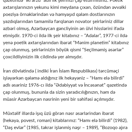
qəzetində ”İki arzu” adlı ilk şeirinizi çap etdirmisiniz. Poetik
axtarışlarınızın yekunu kimi meydana çıxan, özündən əvvəlki
poeziya örnəklərindən və həmyaşıd qələm dostlarınızın
yazdıqlarından tamamilə fərqlənən novator şeirləriniz dillər
əzbəri olmuş, Azərbaycan gəncliyinin ən ülvi hisslərini ifadə
etmişdir. 1970-ci ildə ilk şeir kitabınız – “Adalar”, 1977-ci ildə
yenə poetik axtarışlarından ibarət “Mənim planetim” kitabınız
çap olunmuş, şeirlərinizin böyük qismi “Seçilməmiş əsərlər”
çoxcildliyinizin ilk cildində yer almışdır.
İran dövlətində ( indiki İran İslam Respublikası) tərcüməçi
işləyərkən qələmə aldığınız ilk hekayəniz – “Hamı elə bilirdi”
adlı əsəriniz 1976-cı ildə “Ədəbiyyat və İncəsənət” qəzetində
çap olunmuş, bununla da sizin yaradıcılığınızın, həm də
müasir Azərbaycan nəsrinin yeni bir səhifəsi açılmışdır.
Müxtəlif illərdə işıq üzü görən nəsr əsərlərindən ibarət
(hekayə, povest, roman) kitablarınız: “Hamı elə bilirdi” (1982),
“Daş evlər” (1985, təkrar işlənmiş nəşr – 1989), “Bozoqo ajıra