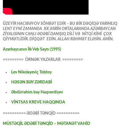
ÜZEYİR HACIBƏYOV SÖHBƏT EDİR – BU BİR DƏQİQƏ YARIMLIQ
LENT EYNİ ZAMANDA XX ƏSRİN ORTALARANDA AZƏRBAYCAN
ZİYALISININ CANLI ƏDƏBİ DANIŞIQ DİLİ VƏ NİTQİ KİMİ ÇOX
QİYMƏTLİDİR. DİQQƏT EDİN. ALLAH RƏHMƏT ELƏSİN. AMİN.
Azərbaycanın İlk Veb Saytı (1995)
========= ÖRNƏK YAZARLAR =========
Lev Nikolayeviç Tolstoy
HƏSƏN BƏY ZƏRDABİ
Əbdürrəhim bəy Haqverdiyev
VİNTSAS KREVE HAQQINDA
========== ƏDƏBİ TƏNQİD ==========
MÜSTƏQİL ƏDƏBİ TƏNQİD – MƏTANƏT VAHİD