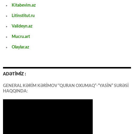
Kitabevim.az
Litinstitut.ru
Valideyn.az
Mucru.art
Olaylar.az
ADƏTİMİZ :
GENERAL KƏRİM KƏRİMOV “QURAN OXUMAQ”-“YASİN” SURƏSİ
HAQQINDA: