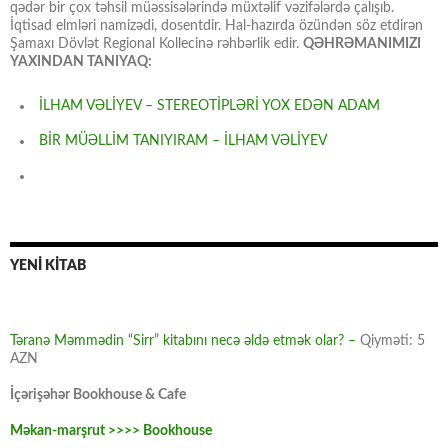
qədər bir çox təhsil müəssisələrində müxtəlif vəzifələrdə çalışıb.
İqtisad elmləri namizədi, dosentdir. Hal-hazırda özündən söz etdirən
Şamaxı Dövlət Regional Kollecinə rəhbərlik edir.
QƏHRƏMANIMIZI
YAXINDAN TANIYAQ:
İLHAM VƏLİYEV – STEREOTİPLƏRİ YOX EDƏN ADAM
BİR MÜƏLLİM TANIYIRAM – İLHAM VƏLİYEV
YENİ KİTAB
Təranə Məmmədin “Sirr” kitabını necə əldə etmək olar? –
Qiyməti: 5
AZN
İçərişəhər Bookhouse & Cafe
Məkan-marşrut >>>> Bookhouse