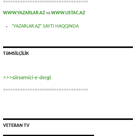
===================================
WWW.YAZARLAR.AZ
və
WWW.USTAC.AZ
“YAZARLAR.AZ” SAYTI HAQQINDA
TƏMSİLÇİLİK
>>>siirsarnici-e-dergi
===================================
VETERAN TV