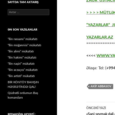
ZAUR USTACIN
SAYTDA TAM AXTARIŞ
Axtarış:
> > > > MÜTLƏ
“YAZARLAR” J
ƏN SON YAZILANLAR
YAZARLAR.AZ
“İlin rəssamı” mükafatı
============
“İlin müğənnisi” mükafatı
“İlin alimi” mükafatı
<<<<
WWW.YA
“İlin həkimi” mükafatı
“İlin naşiri” mükafatı
Əlaqə:
Tel: (
+99
“İlin əczaçısı” mükafatı
“İlin artisti” mükafatı
BİR KÖNTÖY BAXIŞIN
AKİF ABBASOV
HƏSRƏTİNDƏ QAL!
Qüdrətli ordumun Baş
komandanı
Yazılar
ÖNCƏKI YAZI
üzrə
«Səni sevmək dəli
REDAKSİYA HEYƏTİ :