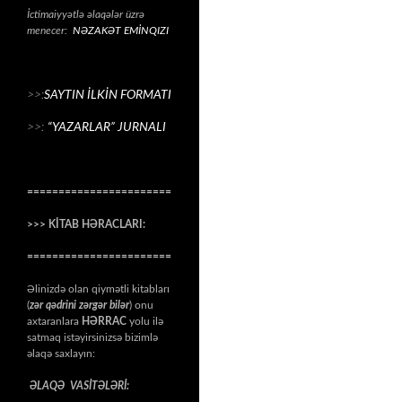
İctimaiyyətlə əlaqələr üzrə
menecer:
NƏZAKƏT EMİNQIZI
>>:
SAYTIN İLKİN FORMATI
>>:
“YAZARLAR” JURNALI
=======================
>>> KİTAB HƏRACLARI:
=======================
Əlinizdə olan qiymətli kitabları
(
zər qədrini zərgər bilər
) onu
axtaranlara
HƏRRAC
yolu ilə
satmaq istəyirsinizsə bizimlə
əlaqə saxlayın:
ƏLAQƏ VASİTƏLƏRİ: