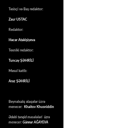
Təsisçi və Baş redaktor:
Zaur USTAC
Redaktor:
Həcər Atakişiyeva
Texniki redaktor:
Tuncay ŞƏHRİLİ
Məsul katib:
Araz ŞƏHRİLİ
Beynəlxalq əlaqələr üzrə
menecer:
Khaitov Khusniddin
Ədəbi tənqid məsələləri üzrə
menecer:
Günnur AĞAYEVA