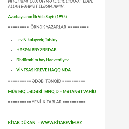
NİTQİ KİMİ ÇOX QİYMƏTLİDİR. DİQQƏT EDİN.
ALLAH RƏHMƏT ELƏSİN. AMİN.
Azərbaycanın İlk Veb Saytı (1995)
========= ÖRNƏK YAZARLAR =========
Lev Nikolayeviç Tolstoy
HƏSƏN BƏY ZƏRDABİ
Əbdürrəhim bəy Haqverdiyev
VİNTSAS KREVE HAQQINDA
========== ƏDƏBİ TƏNQİD ==========
MÜSTƏQİL ƏDƏBİ TƏNQİD – MƏTANƏT VAHİD
========== YENİ KİTABLAR ==========
KİTAB DÜKANI – WWW.KİTABEVİM.AZ