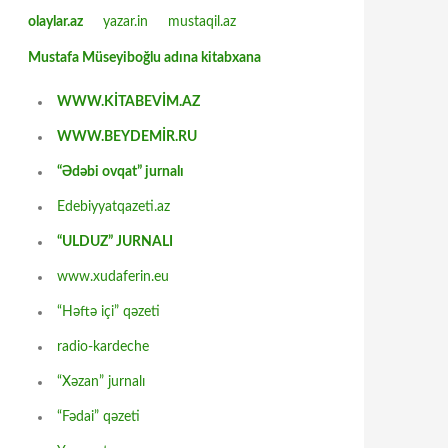
olaylar.az
yazar.in
mustaqil.az
Mustafa Müseyiboğlu adına kitabxana
WWW.KİTABEVİM.AZ
WWW.BEYDEMİR.RU
“Ədəbi ovqat” jurnalı
Edebiyyatqazeti.az
“ULDUZ” JURNALI
www.xudaferin.eu
“Həftə içi” qəzeti
radio-kardeche
“Xəzan” jurnalı
“Fədai” qəzeti