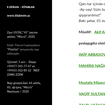
Qan-tər içində o
E-DÜKAN – KİTABLAR:
-Ay-vay! Sizin b
qışqırardınız!”
www.kitabevim.az
Bakı şəhər, 01 a
Müəllif:
Akif 
Zaur USTAC,“45” (seçmə
şeirlər), “Mücrü”, 2020.
pedaqogika elmlə
Kitab “Mücrü”nəşriyyatının
“Poeziya”
seriyasında nəşr
edilmişdir.
AKİF ABBASOV
Qiyməti: 5 azn – Əlaqə:
MAHİRƏ NAĞIQ
+99477-345-77-47 və
+99455-502-89-32 İNDİ
ZƏNG EDİN!
Mustafa Müseyi
Nəşr göstəriciləri: 64 səhifə,
A5, ağ-qara, “Mücrü”
Nəşriyyatı / 2020
VAQİF SULTAN