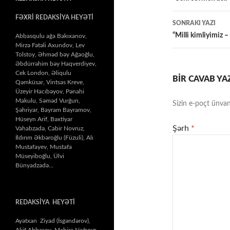
naviqasiy
FƏXRİ REDAKSİYA HEYƏTİ
SONRAKI YAZI
“Milli kimliyimiz 
Abbasqulu ağa Bakıxanov,
Mirzə Fətəli Axundov, Lev
Tolstoy, Əhməd bəy Ağaoğlu,
Əbdürrəhim bəy Haqverdiyev,
Cek London, Əliqulu
BIR CAVAB YA
Qəmküsar, Vintsas Kreve,
Üzeyir Hacıbəyov, Pənahi
Makulu, Səməd Vurğun,
Sizin e-poçt ünvan
Şəhriyar, Bayram Bayramov,
Hüseyn Arif, Bəxtiyar
Şərh
*
Vahabzadə, Cabir Novruz,
İldırım Əkbəroğlu (Füzuli), Alı
Mustafayev, Mustafa
Müseyiboğlu, Ülvi
Bünyadzadə…
REDAKSİYA HEYƏTİ
Ayətxan Ziyad (İsgəndərov),
Akif Abbasov, Mahirə Nağıqızı,