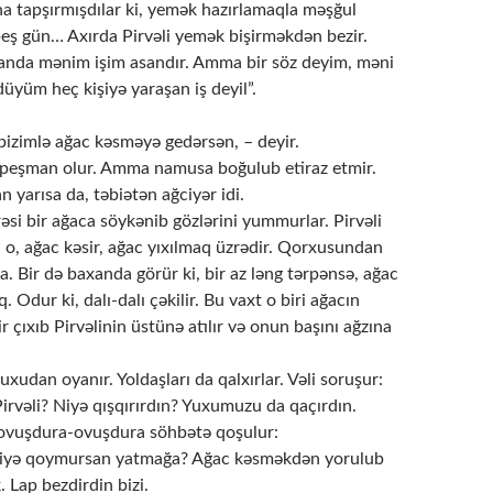
na tapşırmışdılar ki, yemək hazırlamaqla məşğul
beş gün… Axırda Pirvəli yemək bişirməkdən bezir.
xanda mənim işim asandır. Amma bir söz deyim, məni
üyüm heç kişiyə yaraşan iş deyil”.
bizimlə ağac kəsməyə gedərsən, – deyir.
ə peşman olur. Amma namusa boğulub etiraz etmir.
yarısa da, təbiətən ağciyər idi.
si bir ağaca söykənib gözlərini yummurlar. Pirvəli
 o, ağac kəsir, ağac yıxılmaq üzrədir. Qorxusundan
. Bir də baxanda görür ki, bir az ləng tərpənsə, ağac
. Odur ki, dalı-dalı çəkilir. Bu vaxt o biri ağacın
ir çıxıb Pirvəlinin üstünə atılır və onun başını ağzına
yuxudan oyanır. Yoldaşları da qalxırlar. Vəli soruşur:
irvəli? Niyə qışqırırdın? Yuxumuzu da qaçırdın.
i ovuşdura-ovuşdura söhbətə qoşulur:
i niyə qoymursan yatmağa? Ağac kəsməkdən yorulub
 Lap bezdirdin bizi.