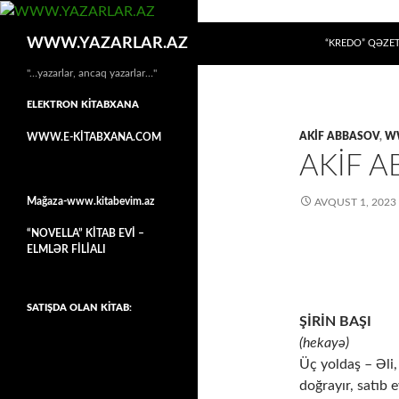
MÜHTƏVIYYATA
Axtar
WWW.YAZARLAR.AZ
“KREDO” QƏZET
"…yazarlar, ancaq yazarlar…"
ELEKTRON KİTABXANA
AKIF ABBASOV
,
W
WWW.E-KİTABXANA.COM
AKİF A
Mağaza-www.kitabevim.az
AVQUST 1, 2023
“NOVELLA” KİTAB EVİ –
ELMLƏR FİLİALI
SATIŞDA OLAN KİTAB:
ŞİRİN BAŞI
(hekayə)
Üç yoldaş – Əli,
doğrayır, satıb e