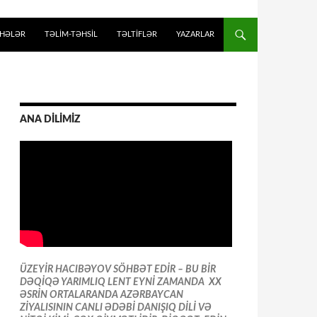
İHƏLƏR
TƏLIM-TƏHSIL
TƏLTİFLƏR
YAZARLAR
ANA DİLİMİZ
ÜZEYİR HACIBƏYOV SÖHBƏT EDİR – BU BİR
DƏQİQƏ YARIMLIQ LENT EYNİ ZAMANDA XX
ƏSRİN ORTALARANDA AZƏRBAYCAN
ZİYALISININ CANLI ƏDƏBİ DANIŞIQ DİLİ VƏ