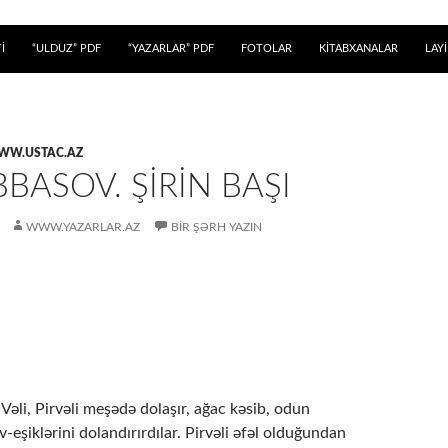
 KEÇ
İ
“ULDUZ” PDF
“YAZARLAR” PDF
FOTOLAR
KİTABXANALAR
LAY
WW.USTAC.AZ
BBASOV. ŞİRİN BAŞI
WWW.YAZARLAR.AZ
BIR ŞƏRH YAZIN
 Vəli, Pirvəli meşədə dolaşır, ağac kəsib, odun
v-eşiklərini dolandırırdılar. Pirvəli əfəl olduğundan