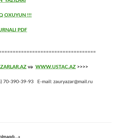
 YAZILARI
Q OXUYUN !!!
URNALI PDF
===================================
ZARLAR.AZ
və
WWW.USTAC.AZ
>>>>
4
) 70-390-39-93 E-mail: zauryazar@mail.ru
 olmaqdı…»