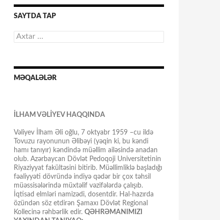
SAYTDA TAP
Axtarış:
MƏQALƏLƏR
İLHAM VƏLİYEV HAQQINDA
Vəliyev İlham Əli oğlu, 7 oktyabr 1959 –cu ildə
Tovuzu rayonunun Əlibəyi (yəqin ki, bu kəndi
hamı tanıyır) kəndində müəllim ailəsində anadan
olub. Azərbaycan Dövlət Pedoqoji Universitetinin
Riyaziyyat fakültəsini bitirib. Müəllimliklə başladığı
fəaliyyəti dövründə indiyə qədər bir çox təhsil
müəssisələrində müxtəlif vəzifələrdə çalışıb.
İqtisad elmləri namizədi, dosentdir. Hal-hazırda
özündən söz etdirən Şamaxı Dövlət Regional
Kollecinə rəhbərlik edir.
QƏHRƏMANIMIZI