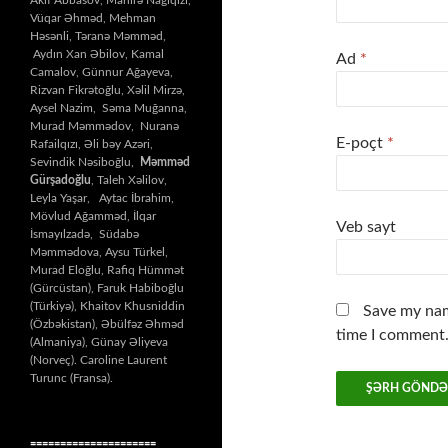
Vüqar Əhməd, Mehman
Həsənli, Təranə Məmməd,
Aydın Xan Əbilov, Kamal
Ad
*
Camalov, Günnur Ağayeva,
Rizvan Fikrətoğlu, Xəlil Mirzə,
Aysel Nazim, Səma Muğanna,
Murad Məmmədov, Nuranə
E-poçt
*
Rafailqızı, Əli bəy Azəri,
Sevindik Nəsiboğlu,
Məmməd
Gürşadoğlu
, Taleh Xəlilov,
Leyla Yaşar, Aytac İbrahim,
Mövlud Ağamməd, İlqar
Veb sayt
İsmayılzadə, Südabə
Məmmədova, Aysu Türkel,
Murad Eloğlu, Rafiq Hümmət
(Gürcüstan), Faruk Habiboğlu
(Türkiyə), Khaitov Khusniddin
Save my nam
(Özbəkistan), Əbülfəz Əhməd
time I comment
(Almaniya), Günay Əliyeva
(Norveç). Caroline Laurent
Turunc (Fransa).
=====================