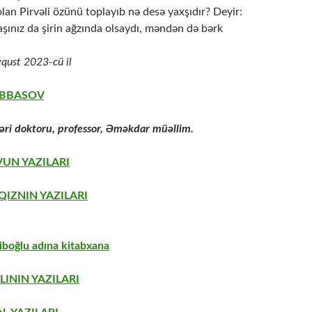
lan Pirvəli özünü toplayıb nə desə yaxşıdır? Deyir:
aşınız da şirin ağzında olsaydı, məndən də bərk
vqust 2023-cü il
ABBASOV
ri doktoru, professor,
Əməkdar müəllim.
UN YAZILARI
IZNIN YAZILARI
boğlu adına kitabxana
LININ YAZILARI