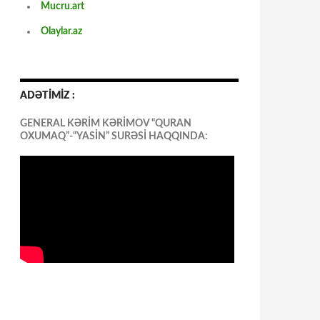
Mucru.art
Olaylar.az
ADƏTİMİZ :
GENERAL KƏRİM KƏRİMOV “QURAN
OXUMAQ”-“YASİN” SURƏSİ HAQQINDA: