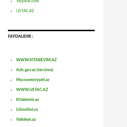
Yazyarat.com
USTAC.AZ
FAYDALIDIR :
WWW.KİTABEVİM.AZ
Aztc.gov.az (tərcümə)
Mucrunesriyyati.az
WWW.USTAC.AZ
Kitabevim.az
Litinstitut.ru
Valideyn.az