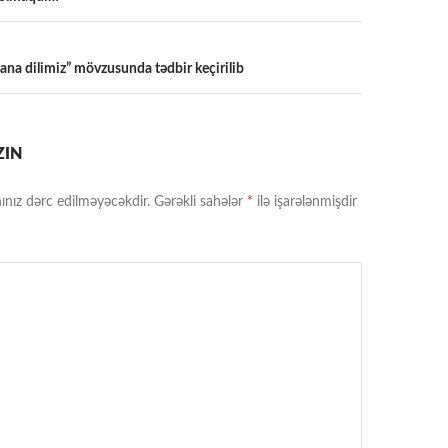
a
– ana dilimiz” mövzusunda tədbir keçirilib
ZIN
ınız dərc edilməyəcəkdir.
Gərəkli sahələr
*
ilə işarələnmişdir