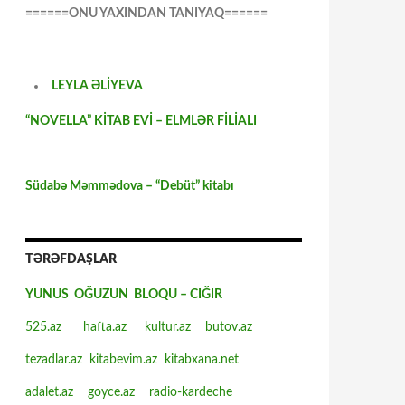
======ONU YAXINDAN TANIYAQ======
LEYLA ƏLİYEVA
“NOVELLA” KİTAB EVİ – ELMLƏR FİLİALI
Südabə Məmmədova – “Debüt” kitabı
TƏRƏFDAŞLAR
YUNUS OĞUZUN BLOQU – CIĞIR
525.az
hafta.az
kultur.az
butov.az
tezadlar.az
kitabevim.az
kitabxana.net
adalet.az
goyce.az
radio-kardeche