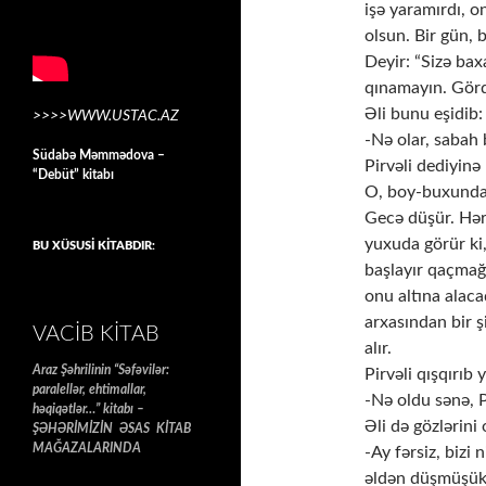
işə yaramırdı, o
olsun. Bir gün, 
Deyir: “Sizə ba
qınamayın. Görd
Əli bunu eşidib:
>>>>WWW.USTAC.AZ
-Nə olar, sabah 
Südabə Məmmədova –
Pirvəli dediyin
“Debüt” kitabı
O, boy-buxundan 
Gecə düşür. Hərə
yuxuda görür ki,
BU XÜSUSİ KİTABDIR:
başlayır qaçmağa
onu altına alacaq
arxasından bir ş
VACIB KITAB
alır.
Araz Şəhrilinin “Səfəvilər:
Pirvəli qışqırıb 
paralellər, ehtimallar,
-Nə oldu sənə, P
həqiqətlər…” kitabı –
Əli də gözlərin
ŞƏHƏRİMİZİN ƏSAS KİTAB
MAĞAZALARINDA
-Ay fərsiz, biz
əldən düşmüşük.