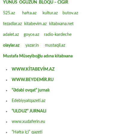
YUNUS OĞUZUN BLOQU – CIĞIR
525.az
hafta.az
kultur.az
butov.az
tezadlar.az
kitabevim.az
kitabxana.net
adalet.az
goyce.az
radio-kardeche
olaylar.az
yazar.in
mustaqil.az
Mustafa Müseyiboğlu adına kitabxana
WWW.KİTABEVİM.AZ
WWW.BEYDEMİR.RU
“Ədəbi ovqat” jurnalı
Edebiyyatqazeti.az
“ULDUZ” JURNALI
www.xudaferin.eu
“Həftə içi” qəzeti