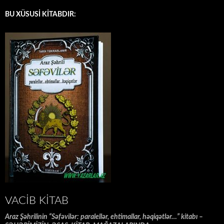
BU XÜSUSİ KİTABDIR:
VACIB KITAB
Araz Şəhrilinin “Səfəvilər: paralellər, ehtimallar, həqiqətlər…” kitabı –