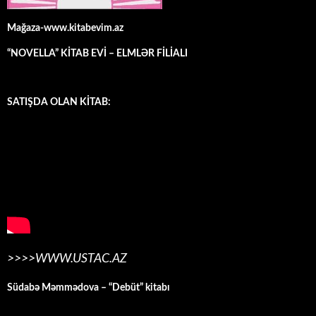
Mağaza-www.kitabevim.az
“NOVELLA” KİTAB EVİ – ELMLƏR FİLİALI
SATIŞDA OLAN KİTAB:
>>>>WWW.USTAC.AZ
Südabə Məmmədova – “Debüt” kitabı