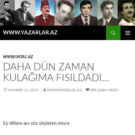
Axtar
WWW.YAZARLAR.AZ
MÜHTƏVIYYATA
ƏSAS
KEÇ
MENYU
WWW.USTAC.AZ
DAHA DÜN ZAMAN
KULAĞIMA FISILDADI…
NOYABR 15, 2023
WWW.YAZARLAR.AZ
BIR ŞƏRH YAZIN
Ey dillere acı söz söyleten mısra