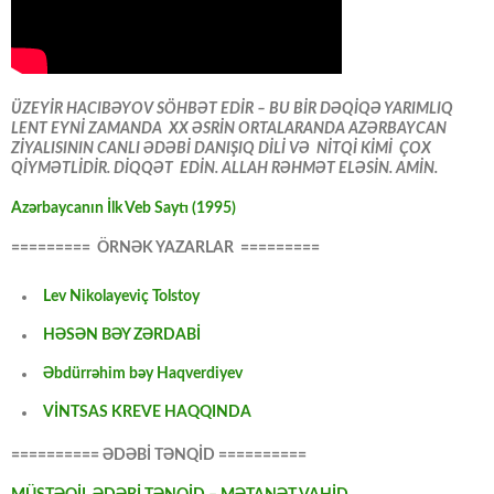
ÜZEYİR HACIBƏYOV SÖHBƏT EDİR – BU BİR DƏQİQƏ YARIMLIQ
LENT EYNİ ZAMANDA XX ƏSRİN ORTALARANDA AZƏRBAYCAN
ZİYALISININ CANLI ƏDƏBİ DANIŞIQ DİLİ VƏ NİTQİ KİMİ ÇOX
QİYMƏTLİDİR. DİQQƏT EDİN. ALLAH RƏHMƏT ELƏSİN. AMİN.
Azərbaycanın İlk Veb Saytı (1995)
========= ÖRNƏK YAZARLAR =========
Lev Nikolayeviç Tolstoy
HƏSƏN BƏY ZƏRDABİ
Əbdürrəhim bəy Haqverdiyev
VİNTSAS KREVE HAQQINDA
========== ƏDƏBİ TƏNQİD ==========