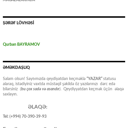
MAĞAZALARINDA
ŞƏRƏF LÖVHƏSİ
Qurban BAYRAMOV
ƏMƏKDAŞLIQ
Salam olsun! Saytımızda qeydiyatdan keçməklə
“YAZAR”
statusu
alaraq, istədiyiniz vaxtda müstəqil şəkildə öz yazılarınızı dərc edə
bilərsiniz
(
bu çox sadə və asandır
).
Qeydiyyatdan keçmək üçün əlaqə
saxlayın.
ƏLAQƏ:
Tel: (+994) 70-390-39-93