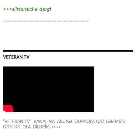
>>>siirsarnici-e-dergi
===================================
VETERAN TV
“VETERAN TV” KANALINA ABUNƏ OLMAQLA QAZİLƏRIMİZƏ
DƏSTƏK OLA BİLƏRİK: >>>>