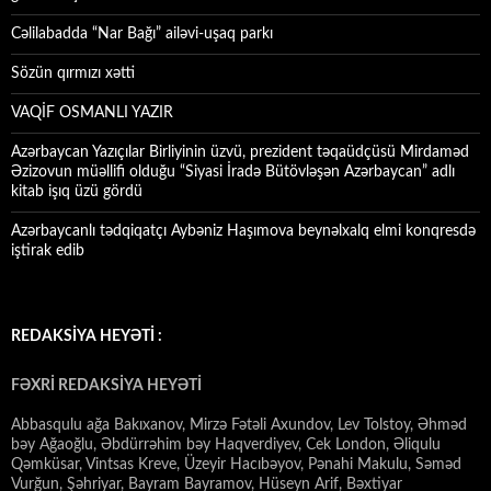
Cəlilabadda “Nar Bağı” ailəvi-uşaq parkı
Sözün qırmızı xətti
VAQİF OSMANLI YAZIR
Azərbaycan Yazıçılar Birliyinin üzvü, prezident təqaüdçüsü Mirdaməd
Əzizovun müəllifi olduğu “Siyasi İradə Bütövləşən Azərbaycan” adlı
kitab işıq üzü gördü
Azərbaycanlı tədqiqatçı Aybəniz Haşımova beynəlxalq elmi konqresdə
iştirak edib
REDAKSİYA HEYƏTİ :
FƏXRİ REDAKSİYA HEYƏTİ
Abbasqulu ağa Bakıxanov, Mirzə Fətəli Axundov, Lev Tolstoy, Əhməd
bəy Ağaoğlu, Əbdürrəhim bəy Haqverdiyev, Cek London, Əliqulu
Qəmküsar, Vintsas Kreve, Üzeyir Hacıbəyov, Pənahi Makulu, Səməd
Vurğun, Şəhriyar, Bayram Bayramov, Hüseyn Arif, Bəxtiyar