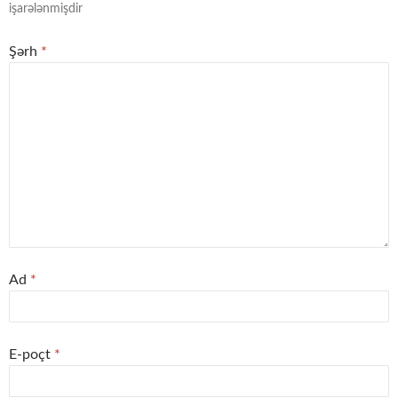
işarələnmişdir
Şərh
*
Ad
*
E-poçt
*