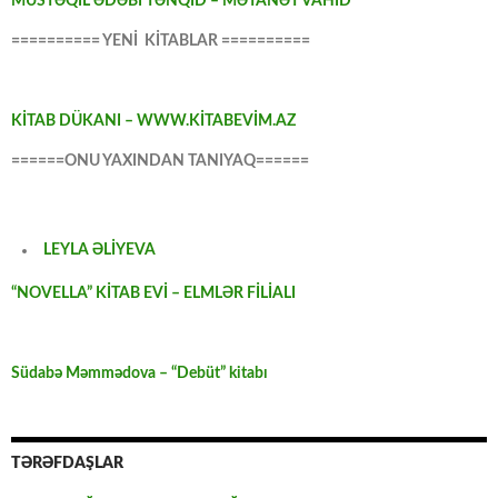
MÜSTƏQİL ƏDƏBİ TƏNQİD – MƏTANƏT VAHİD
========== YENİ KİTABLAR ==========
KİTAB DÜKANI – WWW.KİTABEVİM.AZ
======ONU YAXINDAN TANIYAQ======
LEYLA ƏLİYEVA
“NOVELLA” KİTAB EVİ – ELMLƏR FİLİALI
Südabə Məmmədova – “Debüt” kitabı
TƏRƏFDAŞLAR