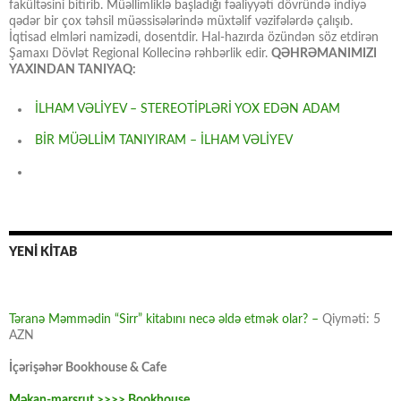
fakültəsini bitirib. Müəllimliklə başladığı fəaliyyəti dövründə indiyə
qədər bir çox təhsil müəssisələrində müxtəlif vəzifələrdə çalışıb.
İqtisad elmləri namizədi, dosentdir. Hal-hazırda özündən söz etdirən
Şamaxı Dövlət Regional Kollecinə rəhbərlik edir.
QƏHRƏMANIMIZI
YAXINDAN TANIYAQ:
İLHAM VƏLİYEV – STEREOTİPLƏRİ YOX EDƏN ADAM
BİR MÜƏLLİM TANIYIRAM – İLHAM VƏLİYEV
YENİ KİTAB
Təranə Məmmədin “Sirr” kitabını necə əldə etmək olar? –
Qiyməti: 5
AZN
İçərişəhər Bookhouse & Cafe
Məkan-marşrut >>>> Bookhouse