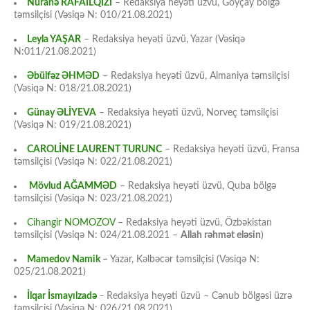
Nuranə RAFAİLQIZI
– Redaksiya heyəti üzvü, Göyçay bölgə
təmsilçisi (Vəsiqə N: 010/21.08.2021)
Leyla YAŞAR
– Redaksiya heyəti üzvü, Yazar (Vəsiqə
N:011/21.08.2021)
Əbülfəz ƏHMƏD
– Redaksiya heyəti üzvü, Almaniya təmsilçisi
(Vəsiqə N: 018/21.08.2021)
Günay ƏLİYEVA
– Redaksiya heyəti üzvü, Norveç təmsilçisi
(Vəsiqə N: 019/21.08.2021)
CAROLİNE LAURENT TURUNC
– Redaksiya heyəti üzvü, Fransa
təmsilçisi (Vəsiqə N: 022/21.08.2021)
Mövlud AĞAMMƏD
– Redaksiya heyəti üzvü, Quba bölgə
təmsilçisi (Vəsiqə N: 023/21.08.2021)
Cihangir NOMOZOV
– Redaksiya heyəti üzvü, Özbəkistan
təmsilçisi (Vəsiqə N: 024/21.08.2021 –
Allah rəhmət eləsin
)
Mamedov Namik
–
Yazar, Kəlbəcər təmsilçisi (Vəsiqə N:
025/21.08.2021)
İlqar İsmayılzadə
–
Redaksiya heyəti üzvü – Cənub bölgəsi üzrə
təmsilçisi (Vəsiqə N: 026/21.08.2021)