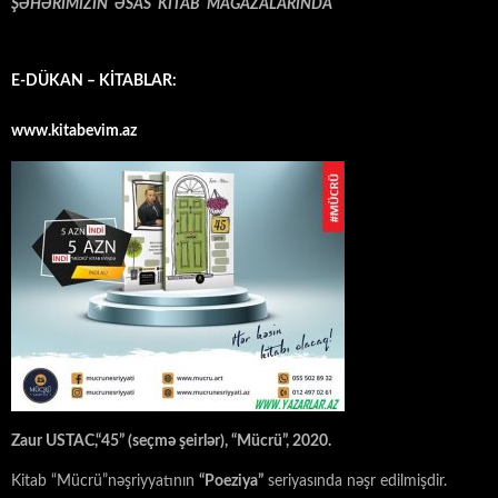
ŞƏHƏRİMİZİN ƏSAS KİTAB MAĞAZALARINDA
E-DÜKAN – KİTABLAR:
www.kitabevim.az
Zaur USTAC,“45” (seçmə şeirlər), “Mücrü”, 2020.
Kitab “Mücrü”nəşriyyatının
“Poeziya”
seriyasında nəşr edilmişdir.