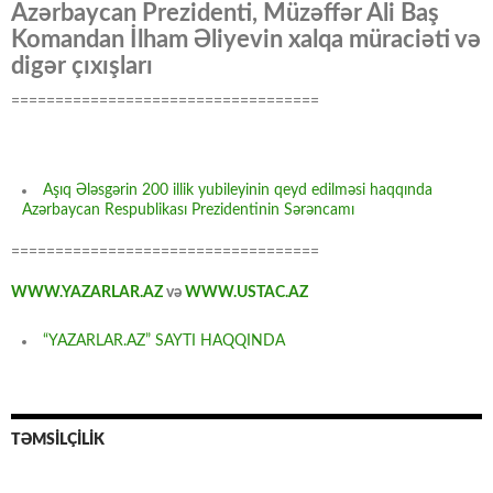
Azərbaycan Prezidenti, Müzəffər Ali Baş
Komandan İlham Əliyevin xalqa müraciəti və
digər çıxışları
===================================
Aşıq Ələsgərin 200 illik yubileyinin qeyd edilməsi haqqında
Azərbaycan Respublikası Prezidentinin Sərəncamı
===================================
WWW.YAZARLAR.AZ
və
WWW.USTAC.AZ
“YAZARLAR.AZ” SAYTI HAQQINDA
TƏMSİLÇİLİK