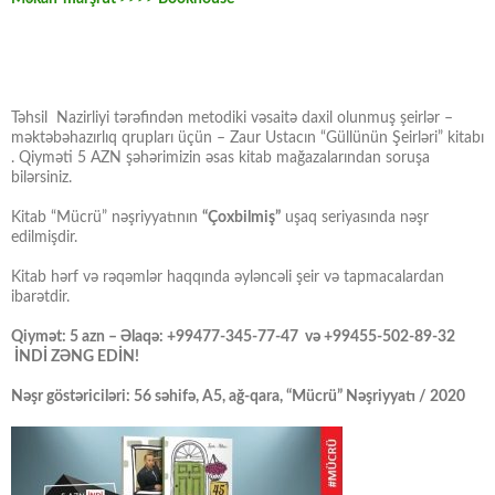
Təhsil Nazirliyi tərəfindən metodiki vəsaitə daxil olunmuş şeirlər –
məktəbəhazırlıq qrupları üçün – Zaur Ustacın “Güllünün Şeirləri” kitabı
. Qiyməti 5 AZN şəhərimizin əsas kitab mağazalarından soruşa
bilərsiniz.
Kitab “Mücrü” nəşriyyatının
“Çoxbilmiş”
uşaq seriyasında nəşr
edilmişdir.
Kitab hərf və rəqəmlər haqqında əyləncəli şeir və tapmacalardan
ibarətdir.
Qiymət: 5 azn – Əlaqə: +99477-345-77-47 və +99455-502-89-32
İNDİ ZƏNG EDİN!
Nəşr göstəriciləri: 56 səhifə, A5, ağ-qara, “Mücrü” Nəşriyyatı / 2020