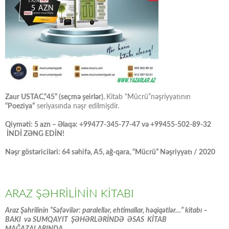
Zaur USTAC,“45” (seçmə şeirlər).
Kitab “Mücrü”nəşriyyatının
“Poeziya”
seriyasında nəşr edilmişdir.
Qiyməti: 5 azn – Əlaqə: +99477-345-77-47 və +99455-502-89-32
İNDİ ZƏNG EDİN!
Nəşr göstəriciləri: 64 səhifə, A5, ağ-qara, “Mücrü” Nəşriyyatı / 2020
ARAZ ŞƏHRİLİNİN KİTABI
Araz Şəhrilinin “Səfəvilər: paralellər, ehtimallar, həqiqətlər…” kitabı –
BAKI və SUMQAYIT ŞƏHƏRLƏRİNDƏ ƏSAS KİTAB