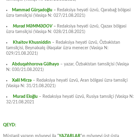
Məmməd Gürşadoğlu
–
Redaksiya heyəti üzvü, Qarabağ bölgəsi
üzrə təmsilçisi (Vəsiqə N: 027/21.08.2021)
Murad MƏMMƏDOV
–
Redaksiya heyəti üzvü, Qazax bölgəsi
üzrə təmsilçisi (Vəsiqə N: 028/21.08.2021)
Khaitov Khusniddin
– Redaksiya heyəti üzvü, Özbəkistan
təmsilçisi, Beynəlxalq Əlaqələr üzrə menecer (Vəsiqə N:
029/21.08.2021)
Abduqahhorova Gülhayo
– yazar, Özbəkistan təmsilçisi (Vəsiqə
N: 030/21.08.2021)
Xəlil Mirzə
– Redaksiya heyəti üzvü, Aran bölgəsi üzrə təmsilçi
(Vəsiqə N: 31/21.08.2021)
Murad Eloğlu
– Redaksiya heyəti üzvü, Rusiya təmsilçi (Vəsiqə N:
32/21.08.2021
QEYD:
Müstəqil yazarın mövqeyi ilə “
YAZARLAR
“ın mövqeyi üst-üstə