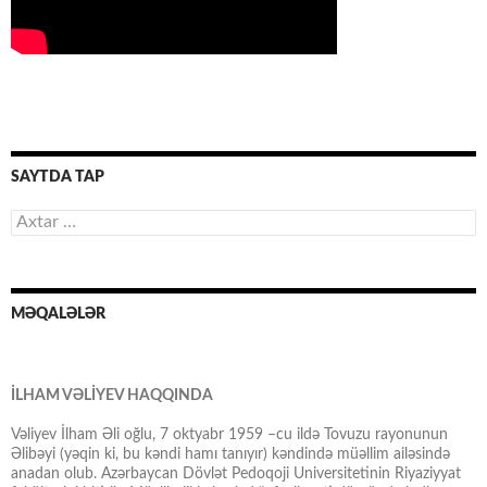
SAYTDA TAP
Axtarış:
MƏQALƏLƏR
İLHAM VƏLİYEV HAQQINDA
Vəliyev İlham Əli oğlu, 7 oktyabr 1959 –cu ildə Tovuzu rayonunun
Əlibəyi (yəqin ki, bu kəndi hamı tanıyır) kəndində müəllim ailəsində
anadan olub. Azərbaycan Dövlət Pedoqoji Universitetinin Riyaziyyat