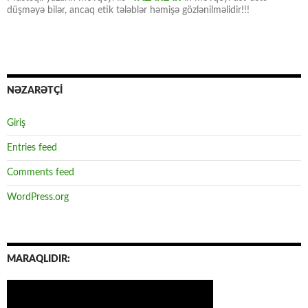
düşməyə bilər, ancaq etik tələblər həmişə gözlənilməlidir!!!
NƏZARƏTÇİ
Giriş
Entries feed
Comments feed
WordPress.org
MARAQLIDIR: