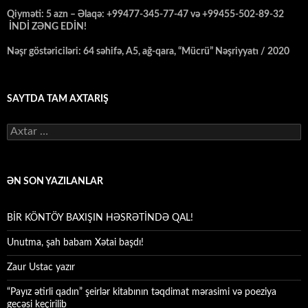
Qiyməti: 5 azn – Əlaqə: +99477-345-77-47 və +99455-502-89-32
İNDİ ZƏNG EDİN!
Nəşr göstəriciləri: 64 səhifə, A5, ağ-qara, “Mücrü” Nəşriyyatı / 2020
SAYTDA TAM AXTARIŞ
Axtarış:
ƏN SON YAZILANLAR
BİR KÖNTÖY BAXIŞIN HƏSRƏTİNDƏ QAL!
Unutma, şah babam Xətai başdı!
Zaur Ustac yazır
“Payız ətirli qadın” şeirlər kitabının təqdimat mərasimi və poeziya
gecəsi keçirilib