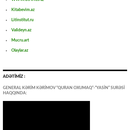
Kitabevim.az
Litinstitut.ru
Valideyn.az
Mucru.art
Olaylar.az
ADƏTİMİZ :
GENERAL KƏRİM KƏRİMOV “QURAN OXUMAQ”-“YASİN” SURƏSİ
HAQQINDA: