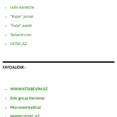
radio-kardeche
“Xəzan” jurnalı
“Fədai” qəzeti
Yazyarat.com
USTAC.AZ
FAYDALIDIR :
WWW.KİTABEVİM.AZ
Aztc.gov.az (tərcümə)
Mucrunesriyyati.az
WWW.USTAC.AZ