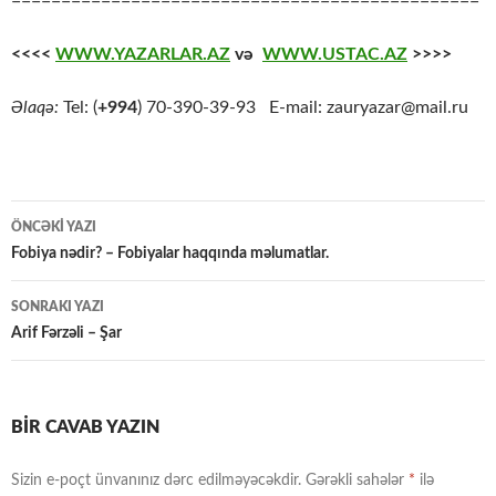
===============================================
<<<<
WWW.YAZARLAR.AZ
və
WWW.USTAC.AZ
>>>>
Əlaqə:
Tel: (
+994
) 70-390-39-93 E-mail: zauryazar@mail.ru
Yazılar
ÖNCƏKI YAZI
üzrə
Fobiya nədir? – Fobiyalar haqqında məlumatlar.
naviqasiya
SONRAKI YAZI
Arif Fərzəli – Şar
BIR CAVAB YAZIN
Sizin e-poçt ünvanınız dərc edilməyəcəkdir.
Gərəkli sahələr
*
ilə