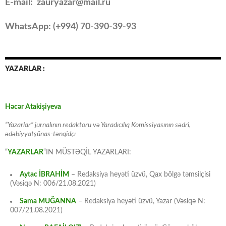
E-mail: zauryazar@mail.ru
WhatsApp: (
+994
) 70-390-39-93
YAZARLAR :
Həcər Atakişiyeva
“Yazarlar” jurnalının redaktoru və Yaradıcılıq Komissiyasının sədri,
ədəbiyyatşünas-tənqidçı
“
YAZARLAR
“IN MÜSTƏQİL YAZARLARI:
Aytac İBRAHİM
– Redaksiya heyəti üzvü, Qax bölgə təmsilçisi
(Vəsiqə N: 006/21.08.2021)
Səma MUĞANNA
– Redaksiya heyəti üzvü, Yazar (Vəsiqə N:
007/21.08.2021)