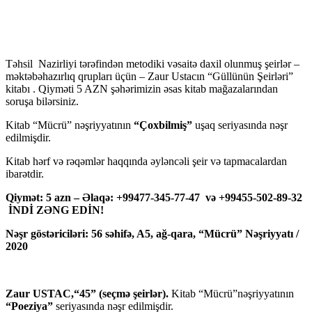
Təhsil Nazirliyi tərəfindən metodiki vəsaitə daxil olunmuş şeirlər –
məktəbəhazırlıq qrupları üçün – Zaur Ustacın “Güllünün Şeirləri”
kitabı . Qiyməti 5 AZN şəhərimizin əsas kitab mağazalarından
soruşa bilərsiniz.
Kitab “Mücrü” nəşriyyatının
“Çoxbilmiş”
uşaq seriyasında nəşr
edilmişdir.
Kitab hərf və rəqəmlər haqqında əyləncəli şeir və tapmacalardan
ibarətdir.
Qiymət: 5 azn – Əlaqə: +99477-345-77-47 və +99455-502-89-32
İNDİ ZƏNG EDİN!
Nəşr göstəriciləri: 56 səhifə, A5, ağ-qara, “Mücrü” Nəşriyyatı /
2020
Zaur USTAC,“45” (seçmə şeirlər).
Kitab “Mücrü”nəşriyyatının
“Poeziya”
seriyasında nəşr edilmişdir.