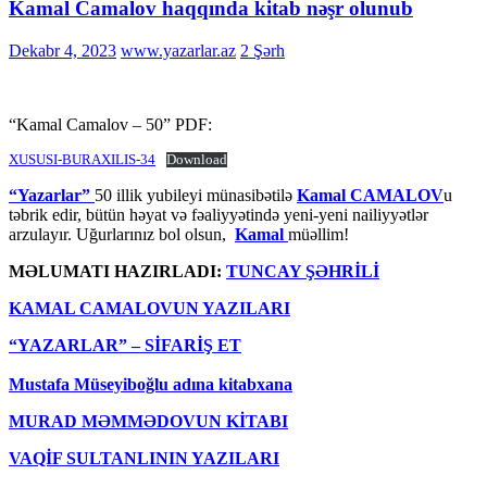
Kamal Camalov haqqında kitab nəşr olunub
Dekabr 4, 2023
www.yazarlar.az
2 Şərh
“Kamal Camalov – 50” PDF:
XUSUSI-BURAXILIS-34
Download
“Yazarlar”
50 illik yubileyi münasibətilə
Kamal CAMALOV
u
təbrik edir, bütün həyat və fəaliyyətində yeni-yeni nailiyyətlər
arzulayır. Uğurlarınız bol olsun,
Kamal
müəllim!
MƏLUMATI HAZIRLADI:
TUNCAY ŞƏHRİLİ
KAMAL CAMALOVUN YAZILARI
“YAZARLAR” – SİFARİŞ ET
Mustafa Müseyiboğlu adına kitabxana
MURAD MƏMMƏDOVUN KİTABI
VAQİF SULTANLININ YAZILARI