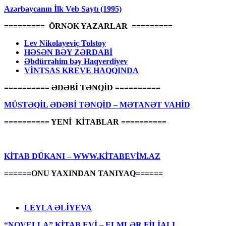
Azərbaycanın İlk Veb Saytı (1995)
========= ÖRNƏK YAZARLAR =========
Lev Nikolayeviç Tolstoy
HƏSƏN BƏY ZƏRDABİ
Əbdürrəhim bəy Haqverdiyev
VİNTSAS KREVE HAQQINDA
========== ƏDƏBİ TƏNQİD ==========
MÜSTƏQİL ƏDƏBİ TƏNQİD – MƏTANƏT VAHİD
========== YENİ KİTABLAR ==========
KİTAB DÜKANI – WWW.KİTABEVİM.AZ
======ONU YAXINDAN TANIYAQ======
LEYLA ƏLİYEVA
“NOVELLA” KİTAB EVİ – ELMLƏR FİLİALI