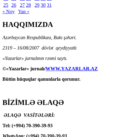
25
26
27
28
29
30
31
« Noy
Yan »
HAQQIMIZDA
Azərbaycan Respublikası, Bakı şəhəri.
2319 – 16/08/2007 dövlət qeydiyyatlı
«Yazarlar» jurnalının rəsmi saytı.
©«Yazarlar» jurnalı/
WWW.YAZARLAR.AZ
Bütün hüquqlar qanunlarla qorunur.
BİZİMLƏ ƏLAQƏ
ƏLAQƏ VASİTƏLƏRİ:
Tel: (+994) 70-390-39-93
WhatsApp: (+994) 70-390-39-93