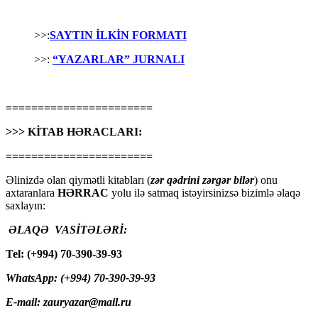
>>:
SAYTIN İLKİN FORMATI
>>:
“YAZARLAR” JURNALI
=======================
>>> KİTAB HƏRACLARI:
=======================
Əlinizdə olan qiymətli kitabları (
zər qədrini zərgər bilər
) onu
axtaranlara
HƏRRAC
yolu ilə satmaq istəyirsinizsə bizimlə əlaqə
saxlayın:
ƏLAQƏ VASİTƏLƏRİ:
Tel: (+994) 70-390-39-93
WhatsApp: (+994) 70-390-39-93
E-mail: zauryazar@mail.ru