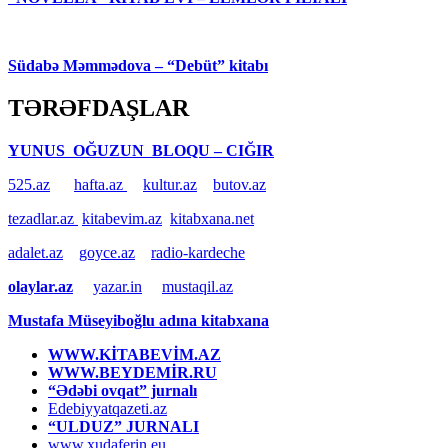
Südabə Məmmədova – “Debüt” kitabı
TƏRƏFDAŞLAR
YUNUS OĞUZUN BLOQU – CIĞIR
525.az
hafta.az
kultur.az
butov.az
tezadlar.az
kitabevim.az
kitabxana.net
adalet.az
goyce.az
radio-kardeche
olaylar.az
yazar.in
mustaqil.az
Mustafa Müseyiboğlu adına kitabxana
WWW.KİTABEVİM.AZ
WWW.BEYDEMİR.RU
“Ədəbi ovqat” jurnalı
Edebiyyatqazeti.az
“ULDUZ” JURNALI
www.xudaferin.eu