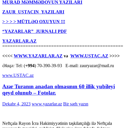
MURAD MƏMMƏDOVUN YAZILARI
ZAUR USTACIN YAZILARI
> > > > MÜTLƏQ OXUYUN !!!
“YAZARLAR” JURNALI PDF
YAZARLAR.AZ
===============================================
<<<<
WWW.YAZARLAR.AZ
və
WWW.USTAC.AZ
>>>>
Əlaqə:
Tel: (
+994
) 70-390-39-93 E-mail: zauryazar@mail.ru
www.USTAC.az
Azər Turanın anadan olmasının 60 illik yubileyi
qeyd olunub – Fotolar.
Dekabr 4, 2023
www.yazarlar.az
Bir şərh yazın
Neftçala Rayon İcra Hakimiyyətinin təşkilatçılığı ilə Neftçala