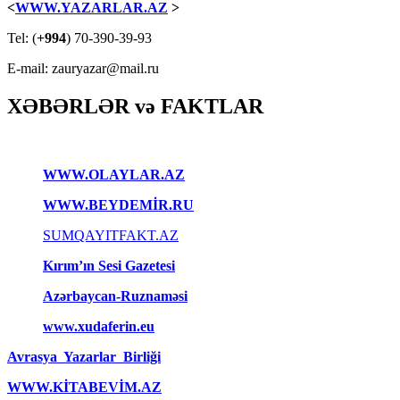
<
WWW.YAZARLAR.AZ
>
Tel: (
+994
) 70-390-39-93
E-mail: zauryazar@mail.ru
XƏBƏRLƏR və FAKTLAR
WWW.OLAYLAR.AZ
WWW.BEYDEMİR.RU
SUMQAYITFAKT.AZ
Kırım’ın Sesi Gazetesi
Azərbaycan-Ruznaməsi
www.xudaferin.eu
Avrasya Yazarlar Birliği
WWW.KİTABEVİM.AZ