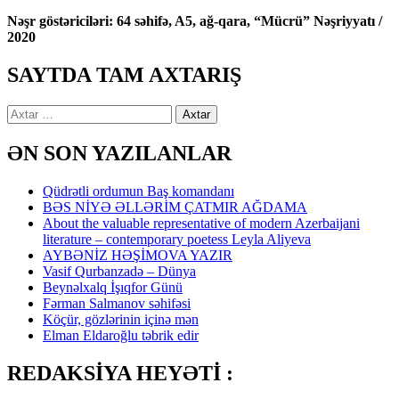
Nəşr göstəriciləri: 64 səhifə, A5, ağ-qara, “Mücrü” Nəşriyyatı /
2020
SAYTDA TAM AXTARIŞ
Axtarış:
ƏN SON YAZILANLAR
Qüdrətli ordumun Baş komandanı
BƏS NİYƏ ƏLLƏRİM ÇATMIR AĞDAMA
About the valuable representative of modern Azerbaijani
literature – contemporary poetess Leyla Aliyeva
AYBƏNİZ HƏŞİMOVA YAZIR
Vasif Qurbanzadə – Dünya
Beynəlxalq İşıqfor Günü
Fərman Salmanov səhifəsi
Köçür, gözlərinin içinə mən
Elman Eldaroğlu təbrik edir
REDAKSİYA HEYƏTİ :