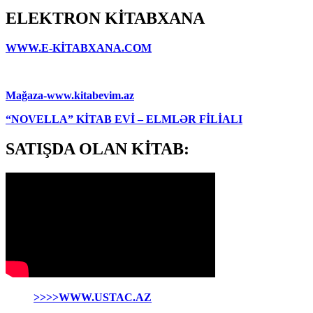
ELEKTRON KİTABXANA
WWW.E-KİTABXANA.COM
Mağaza-www.kitabevim.az
“NOVELLA” KİTAB EVİ – ELMLƏR FİLİALI
SATIŞDA OLAN KİTAB:
>>>>WWW.USTAC.AZ