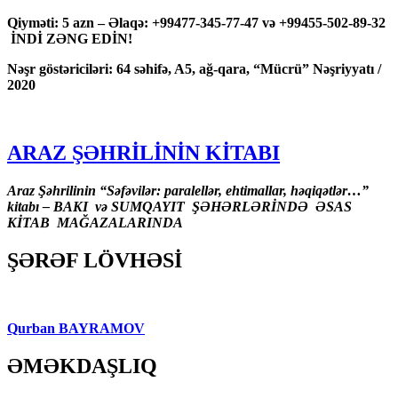
Qiyməti: 5 azn – Əlaqə: +99477-345-77-47 və +99455-502-89-32
İNDİ ZƏNG EDİN!
Nəşr göstəriciləri: 64 səhifə, A5, ağ-qara, “Mücrü” Nəşriyyatı /
2020
ARAZ ŞƏHRİLİNİN KİTABI
Araz Şəhrilinin “Səfəvilər: paralellər, ehtimallar, həqiqətlər…”
kitabı – BAKI və SUMQAYIT ŞƏHƏRLƏRİNDƏ ƏSAS
KİTAB MAĞAZALARINDA
ŞƏRƏF LÖVHƏSİ
Qurban BAYRAMOV
ƏMƏKDAŞLIQ