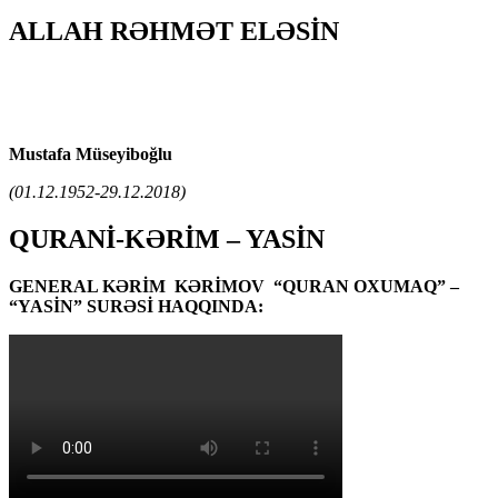
ALLAH RƏHMƏT ELƏSİN
Mustafa Müseyiboğlu
(01.12.1952-29.12.2018)
QURANİ-KƏRİM – YASİN
GENERAL KƏRİM KƏRİMOV “QURAN OXUMAQ” –
“YASİN” SURƏSİ HAQQINDA: