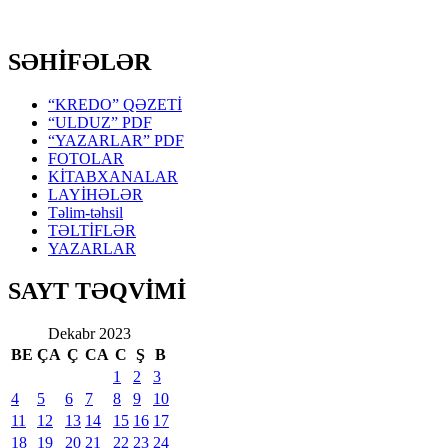
SƏHİFƏLƏR
“KREDO” QƏZETİ
“ULDUZ” PDF
“YAZARLAR” PDF
FOTOLAR
KİTABXANALAR
LAYİHƏLƏR
Təlim-təhsil
TƏLTİFLƏR
YAZARLAR
SAYT TƏQVİMİ
Dekabr 2023
BE
ÇA
Ç
CA
C
Ş
B
1
2
3
4
5
6
7
8
9
10
11
12
13
14
15
16
17
18
19
20
21
22
23
24