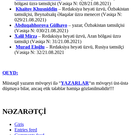
bölgəsi üzrə təmsilçisi (Vəsiqə N: 028/21.08.2021)
Khaitov Khusniddin
– Redaksiya heyəti üzvü, Özbəkistan
təmsilçisi, Beynəlxalq Əlaqələr üzrə menecer (Vəsiqə N:
029/21.08.2021)
Abduqahhorova Gülhayo
– yazar, Özbəkistan təmsilçisi
(Vəsiqə N: 030/21.08.2021)
Xəlil Mirzə
– Redaksiya heyəti üzvü, Aran bölgəsi üzrə
təmsilçi (Vəsiqə N: 31/21.08.2021)
Murad Eloğlu
– Redaksiya heyəti üzvü, Rusiya təmsilçi
(Vəsiqə N: 32/21.08.2021
QEYD:
Müstəqil yazarın mövqeyi ilə “
YAZARLAR
“ın mövqeyi üst-üstə
düşməyə bilər, ancaq etik tələblər həmişə gözlənilməlidir!!!
NƏZARƏTÇİ
Giriş
Entries feed