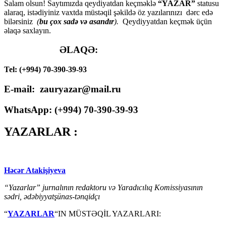
Salam olsun! Saytımızda qeydiyatdan keçməklə
“YAZAR”
statusu
alaraq, istədiyiniz vaxtda müstəqil şəkildə öz yazılarınızı dərc edə
bilərsiniz
(
bu çox sadə və asandır
).
Qeydiyyatdan keçmək üçün
əlaqə saxlayın.
ƏLAQƏ:
Tel: (+994) 70-390-39-93
E-mail: zauryazar@mail.ru
WhatsApp: (
+994
) 70-390-39-93
YAZARLAR :
Həcər Atakişiyeva
“Yazarlar” jurnalının redaktoru və Yaradıcılıq Komissiyasının
sədri, ədəbiyyatşünas-tənqidçı
“
YAZARLAR
“IN MÜSTƏQİL YAZARLARI: