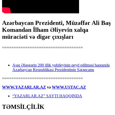
Azərbaycan Prezidenti, Müzəffər Ali Baş
Komandan İlham Əliyevin xalqa
müraciəti və digər çıxışları
===================================
Aşıq Ələsgərin 200 illik yubileyinin qeyd edilməsi haqqında
Azərbaycan Respublikası Prezidentinin Sərəncamı
===================================
WWW.YAZARLAR.AZ
və
WWW.USTAC.AZ
“YAZARLAR.AZ” SAYTI HAQQINDA
TƏMSİLÇİLİK