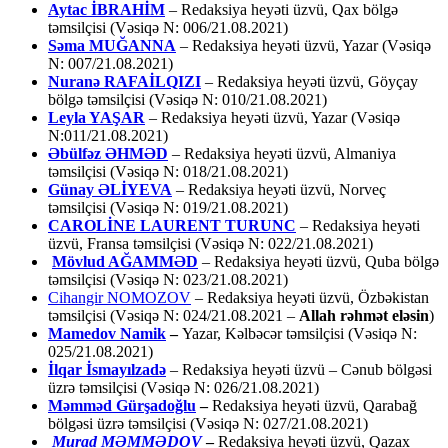
Aytac İBRAHİM
– Redaksiya heyəti üzvü, Qax bölgə
təmsilçisi (Vəsiqə N: 006/21.08.2021)
Səma MUĞANNA
– Redaksiya heyəti üzvü, Yazar (Vəsiqə
N: 007/21.08.2021)
Nuranə RAFAİLQIZI
– Redaksiya heyəti üzvü, Göyçay
bölgə təmsilçisi (Vəsiqə N: 010/21.08.2021)
Leyla YAŞAR
– Redaksiya heyəti üzvü, Yazar (Vəsiqə
N:011/21.08.2021)
Əbülfəz ƏHMƏD
– Redaksiya heyəti üzvü, Almaniya
təmsilçisi (Vəsiqə N: 018/21.08.2021)
Günay ƏLİYEVA
– Redaksiya heyəti üzvü, Norveç
təmsilçisi (Vəsiqə N: 019/21.08.2021)
CAROLİNE LAURENT TURUNC
– Redaksiya heyəti
üzvü, Fransa təmsilçisi (Vəsiqə N: 022/21.08.2021)
Mövlud AĞAMMƏD
– Redaksiya heyəti üzvü, Quba bölgə
təmsilçisi (Vəsiqə N: 023/21.08.2021)
Cihangir NOMOZOV
– Redaksiya heyəti üzvü, Özbəkistan
təmsilçisi (Vəsiqə N: 024/21.08.2021 –
Allah rəhmət eləsin
)
Mamedov Namik
–
Yazar, Kəlbəcər təmsilçisi (Vəsiqə N:
025/21.08.2021)
İlqar İsmayılzadə
–
Redaksiya heyəti üzvü – Cənub bölgəsi
üzrə təmsilçisi (Vəsiqə N: 026/21.08.2021)
Məmməd Gürşadoğlu
–
Redaksiya heyəti üzvü, Qarabağ
bölgəsi üzrə təmsilçisi (Vəsiqə N: 027/21.08.2021)
Murad MƏMMƏDOV
–
Redaksiya heyəti üzvü, Qazax