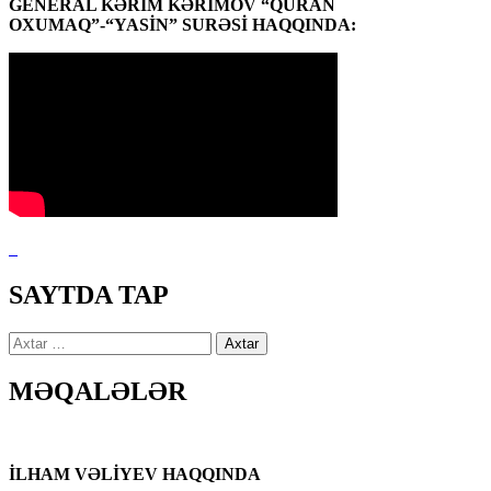
GENERAL KƏRİM KƏRİMOV “QURAN
OXUMAQ”-“YASİN” SURƏSİ HAQQINDA:
SAYTDA TAP
Axtarış:
MƏQALƏLƏR
İLHAM VƏLİYEV HAQQINDA