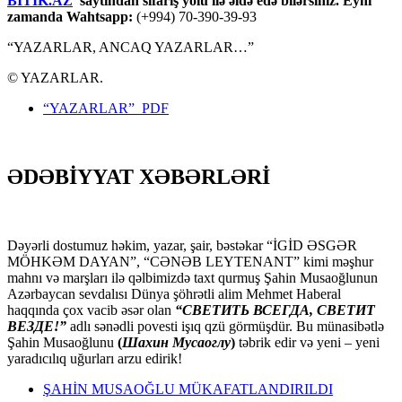
BİTİK.AZ
saytından sifariş yolu ilə əldə edə bilərsiniz. Eyni
zamanda Wahtsapp:
(+994) 70-390-39-93
“YAZARLAR, ANCAQ YAZARLAR…”
© YAZARLAR.
“YAZARLAR” PDF
ƏDƏBİYYAT XƏBƏRLƏRİ
Dəyərli dostumuz həkim, yazar, şair, bəstəkar “İGİD ƏSGƏR
MÖHKƏM DAYAN”, “CƏNƏB LEYTENANT” kimi məşhur
mahnı və marşları ilə qəlbimizdə taxt qurmuş Şahin Musaoğlunun
Azərbaycan sevdalısı Dünya şöhrətli alim Mehmet Haberal
haqqında çox vacib əsər olan
“СВЕТИТЬ ВСЕГДА, СВЕТИТ
ВЕЗДЕ!”
adlı sənədli povesti işıq qzü görmüşdür. Bu münasibətlə
Şahin Musaoğlunu
(
Шахин Мусаоглу
)
təbrik edir və yeni – yeni
yaradıcılıq uğurları arzu edirik!
ŞAHİN MUSAOĞLU MÜKAFATLANDIRILDI