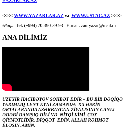
YAZARLAR.AZ
===============================================
<<<<
WWW.YAZARLAR.AZ
və
WWW.USTAC.AZ
>>>>
Əlaqə:
Tel: (
+994
) 70-390-39-93 E-mail: zauryazar@mail.ru
ANA DİLİMİZ
ÜZEYİR HACIBƏYOV SÖHBƏT EDİR – BU BİR DƏQİQƏ
YARIMLIQ LENT EYNİ ZAMANDA XX ƏSRİN
ORTALARANDA AZƏRBAYCAN ZİYALISININ CANLI
ƏDƏBİ DANIŞIQ DİLİ VƏ NİTQİ KİMİ ÇOX
QİYMƏTLİDİR. DİQQƏT EDİN. ALLAH RƏHMƏT
ELƏSİN. AMİN.