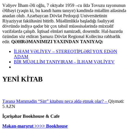
Vəliyev İlham Əli oğlu, 7 oktyabr 1959 –cu ildə Tovuzu rayonunun
Əlibəyi (yəqin ki, bu kəndi hamı tanıyır) kəndində müəllim ailəsində
anadan olub. Azərbaycan Dövlət Pedoqoji Universitetinin
Riyaziyyat fakültəsini bitirib. Müəllimliklə başladığı fəaliyyəti
dövründə indiyə qədər bir çox təhsil müəssisələrində müxtəlif
vəzifələrdə çalışıb. İqtisad elmləri namizədi, dosentdir. Hal-hazırda
özündən söz etdirən Şamaxı Dövlət Regional Kollecinə rəhbərlik
edir.
QƏHRƏMANIMIZI YAXINDAN TANIYAQ:
İLHAM VƏLİYEV – STEREOTİPLƏRİ YOX EDƏN
ADAM
BİR MÜƏLLİM TANIYIRAM – İLHAM VƏLİYEV
YENİ KİTAB
Təranə Məmmədin “Sirr” kitabını necə əldə etmək olar? –
Qiyməti:
5 AZN
İçərişəhər Bookhouse & Cafe
Məkan-marşrut >>>> Bookhouse