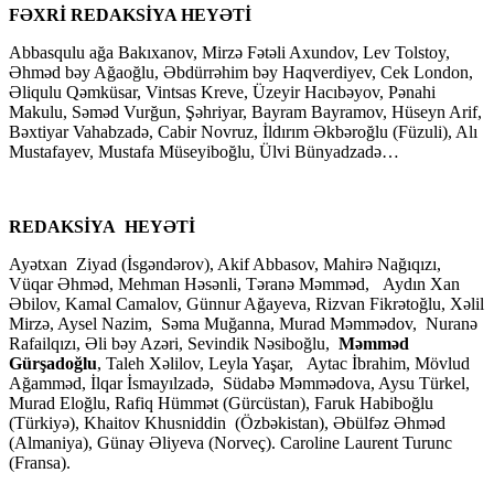
FƏXRİ REDAKSİYA HEYƏTİ
Abbasqulu ağa Bakıxanov, Mirzə Fətəli Axundov, Lev Tolstoy,
Əhməd bəy Ağaoğlu, Əbdürrəhim bəy Haqverdiyev, Cek London,
Əliqulu Qəmküsar, Vintsas Kreve, Üzeyir Hacıbəyov, Pənahi
Makulu, Səməd Vurğun, Şəhriyar, Bayram Bayramov, Hüseyn Arif,
Bəxtiyar Vahabzadə, Cabir Novruz, İldırım Əkbəroğlu (Füzuli), Alı
Mustafayev, Mustafa Müseyiboğlu, Ülvi Bünyadzadə…
REDAKSİYA HEYƏTİ
Ayətxan Ziyad (İsgəndərov), Akif Abbasov, Mahirə Nağıqızı,
Vüqar Əhməd, Mehman Həsənli, Təranə Məmməd, Aydın Xan
Əbilov, Kamal Camalov, Günnur Ağayeva, Rizvan Fikrətoğlu, Xəlil
Mirzə, Aysel Nazim, Səma Muğanna, Murad Məmmədov, Nuranə
Rafailqızı, Əli bəy Azəri, Sevindik Nəsiboğlu,
Məmməd
Gürşadoğlu
, Taleh Xəlilov, Leyla Yaşar, Aytac İbrahim, Mövlud
Ağamməd, İlqar İsmayılzadə, Südabə Məmmədova, Aysu Türkel,
Murad Eloğlu, Rafiq Hümmət (Gürcüstan), Faruk Habiboğlu
(Türkiyə), Khaitov Khusniddin (Özbəkistan), Əbülfəz Əhməd
(Almaniya), Günay Əliyeva (Norveç). Caroline Laurent Turunc
(Fransa).