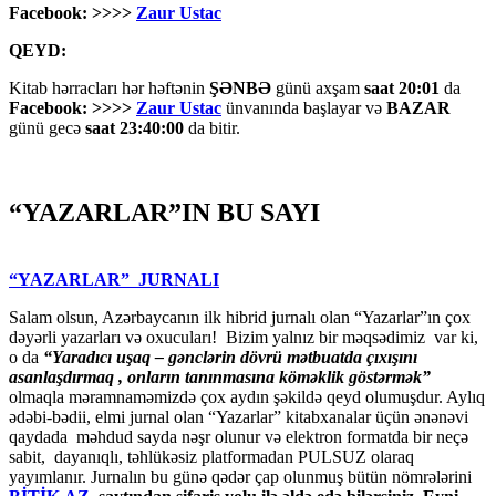
Facebook: >>>>
Zaur Ustac
QEYD:
Kitab hərracları hər həftənin
ŞƏNBƏ
günü axşam
saat 20:01
da
Facebook: >>>>
Zaur Ustac
ünvanında başlayar və
BAZAR
günü gecə
saat 23:40:00
da bitir.
“YAZARLAR”IN BU SAYI
“YAZARLAR” JURNALI
Salam olsun, Azərbaycanın ilk hibrid jurnalı olan “Yazarlar”ın çox
dəyərli yazarları və oxucuları! Bizim yalnız bir məqsədimiz var ki,
o da
“
Yaradıcı uşaq – gәnclәrin dövrü mәtbuatda çıxışını
asanlaşdırmaq , onların tanınmasına kömәklik göstәrmәk”
olmaqla məramnaməmizdə çox aydın şəkildə qeyd olumuşdur. Aylıq
ədəbi-bədii, elmi jurnal olan “Yazarlar” kitabxanalar üçün ənənəvi
qaydada məhdud sayda nəşr olunur və elektron formatda bir neçə
sabit, dayanıqlı, təhlükəsiz platformadan PULSUZ olaraq
yayımlanır. Jurnalın bu günə qədər çap olunmuş bütün nömrələrini