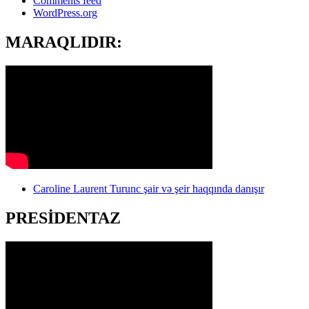
Comments feed
WordPress.org
MARAQLIDIR:
Caroline Laurent Turunc şair və şeir haqqında danışır
PRESİDENTAZ