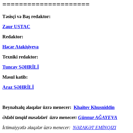
=====================
Təsisçi və Baş redaktor:
Zaur USTAC
Redaktor:
Həcər Atakişiyeva
Texniki redaktor:
Tuncay ŞƏHRİLİ
Məsul katib:
Araz ŞƏHRİLİ
Beynəlxalq əlaqələr üzrə menecer:
Khaitov Khusniddin
Ədəbi tənqid məsələləri üzrə menecer:
Günnur AĞAYEVA
İctimaiyyətlə əlaqələr üzrə menecer:
NƏZAKƏT EMİNQIZI