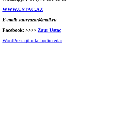
WWW.USTAC.AZ
E-mail: zauryazar@mail.ru
Facebook: >>>>
Zaur Ustac
WordPress qürurla təqdim edər