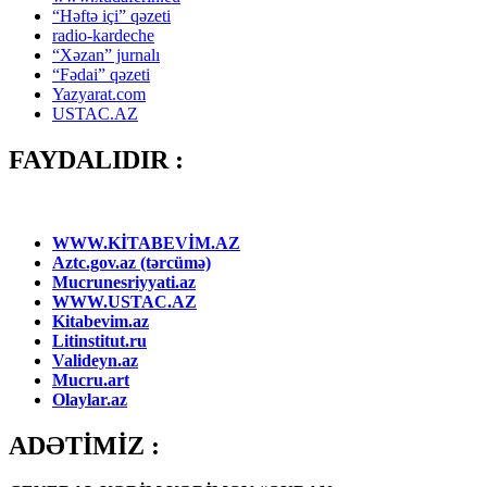
“Həftə içi” qəzeti
radio-kardeche
“Xəzan” jurnalı
“Fədai” qəzeti
Yazyarat.com
USTAC.AZ
FAYDALIDIR :
WWW.KİTABEVİM.AZ
Aztc.gov.az (tərcümə)
Mucrunesriyyati.az
WWW.USTAC.AZ
Kitabevim.az
Litinstitut.ru
Valideyn.az
Mucru.art
Olaylar.az
ADƏTİMİZ :