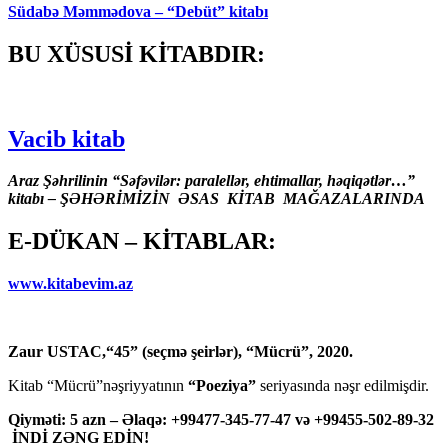
Südabə Məmmədova – “Debüt” kitabı
BU XÜSUSİ KİTABDIR:
Vacib kitab
Araz Şəhrilinin “Səfəvilər: paralellər, ehtimallar, həqiqətlər…”
kitabı – ŞƏHƏRİMİZİN ƏSAS KİTAB MAĞAZALARINDA
E-DÜKAN – KİTABLAR:
www.kitabevim.az
Zaur USTAC,“45” (seçmə şeirlər), “Mücrü”, 2020.
Kitab “Mücrü”nəşriyyatının
“Poeziya”
seriyasında nəşr edilmişdir.
Qiyməti: 5 azn – Əlaqə: +99477-345-77-47 və +99455-502-89-32
İNDİ ZƏNG EDİN!