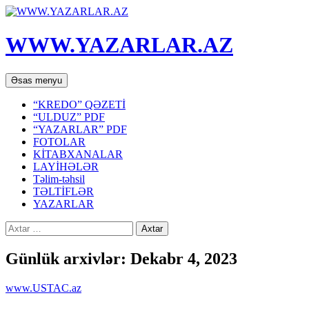
WWW.YAZARLAR.AZ
Axtar
Mühtəviyyata
Əsas menyu
keç
“KREDO” QƏZETİ
“ULDUZ” PDF
“YAZARLAR” PDF
FOTOLAR
KİTABXANALAR
LAYİHƏLƏR
Təlim-təhsil
TƏLTİFLƏR
YAZARLAR
Axtarış:
Günlük arxivlər: Dekabr 4, 2023
www.USTAC.az