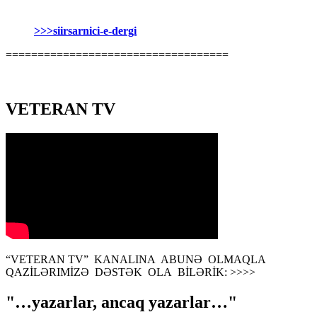
>>>siirsarnici-e-dergi
===================================
VETERAN TV
“VETERAN TV” KANALINA ABUNƏ OLMAQLA
QAZİLƏRIMİZƏ DƏSTƏK OLA BİLƏRİK: >>>>
"…yazarlar, ancaq yazarlar…"