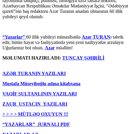
rayonunda tənqidçi, publisist, filologiya üzrə fəlsəfə doktoru,
Azərbaycan Respublikası Əməkdar Mədəniyyət İşçisi, “Ədəbiyyat
qəzeti”nin baş redaktoru Azər Turanın anadan olmasının 60 illik
yubileyi qeyd olunub.
“Yazarlar”
60 illik yubileyi münasibətilə
Azər TURAN
ı təbrik
edir, bütün həyat və fəaliyyətində yeni-yeni nailiyyətlər arzulayır.
Uğurlarınız bol olsun,
Azər
müəllim!
MƏLUMATI HAZIRLADI:
TUNCAY ŞƏHRİLİ
AZƏR TURANIN YAZILARI
Mustafa Müseyiboğlu adına kitabxana
VAQİF SULTANLININ YAZILARI
ZAUR USTACIN YAZILARI
> > > > MÜTLƏQ OXUYUN !!!
“YAZARLAR” JURNALI PDF