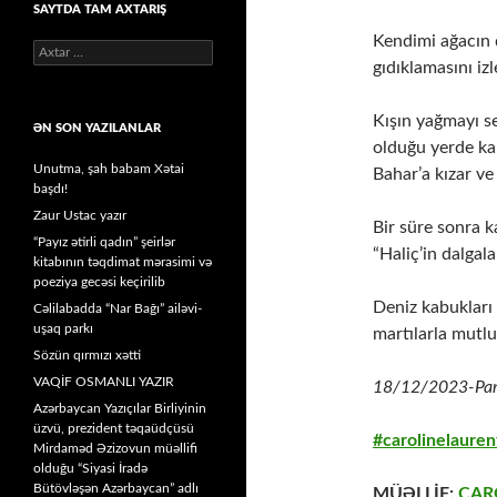
SAYTDA TAM AXTARIŞ
Kendimi ağacın d
Axtarış:
gıdıklamasını iz
Kışın yağmayı s
ƏN SON YAZILANLAR
olduğu yerde kal
Unutma, şah babam Xətai
Bahar’a kızar v
başdı!
Zaur Ustac yazır
Bir süre sonra 
“Payız ətirli qadın” şeirlər
“Haliç’in dalgal
kitabının təqdimat mərasimi və
poeziya gecəsi keçirilib
Deniz kabukları
Cəlilabadda “Nar Bağı” ailəvi-
uşaq parkı
martılarla mutlu
Sözün qırmızı xətti
VAQİF OSMANLI YAZIR
18/12/2023-Par
Azərbaycan Yazıçılar Birliyinin
üzvü, prezident təqaüdçüsü
#carolinelauren
Mirdaməd Əzizovun müəllifi
olduğu “Siyasi İradə
Bütövləşən Azərbaycan” adlı
MÜƏLLİF:
CAR