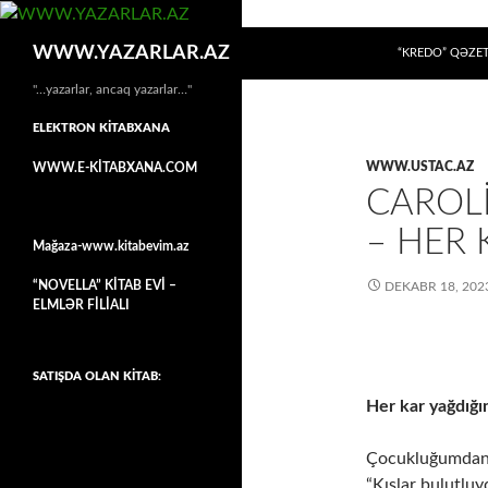
MÜHTƏVIYYATA
Axtar
WWW.YAZARLAR.AZ
“KREDO” QƏZET
"…yazarlar, ancaq yazarlar…"
ELEKTRON KİTABXANA
WWW.USTAC.AZ
WWW.E-KİTABXANA.COM
CAROL
– HER 
Mağaza-www.kitabevim.az
“NOVELLA” KİTAB EVİ –
DEKABR 18, 202
ELMLƏR FİLİALI
SATIŞDA OLAN KİTAB:
Her kar yağdığı
Çocukluğumdan
“Kışlar bulutluy