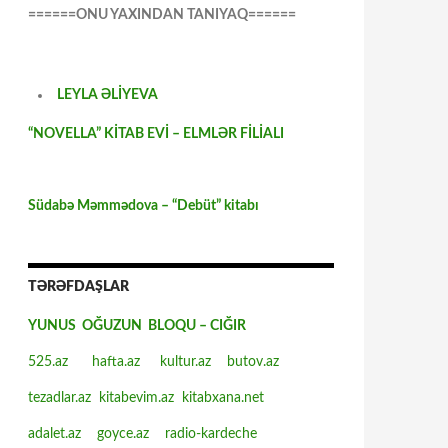
======ONU YAXINDAN TANIYAQ======
LEYLA ƏLİYEVA
“NOVELLA” KİTAB EVİ – ELMLƏR FİLİALI
Südabə Məmmədova – “Debüt” kitabı
TƏRƏFDAŞLAR
YUNUS OĞUZUN BLOQU – CIĞIR
525.az
hafta.az
kultur.az
butov.az
tezadlar.az
kitabevim.az
kitabxana.net
adalet.az
goyce.az
radio-kardeche