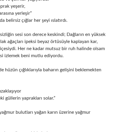
prak yeşerir,
arasına yerleşir”
da belirsiz çığlar her şeyi ıslatırdı.
izliğin sesi son derece keskindi; Dağların en yüksek
ıplak ağaçları ipeksi beyaz örtüsüyle kaplayan kar,
içesiydi. Her ne kadar mutsuz bir ruh halinde olsam
si izlemek beni mutlu ediyordu.
inde hüzün çığlıklarıyla baharın gelişini beklemekten
uzaklaşıyor
i güllerin yaprakları solar.”
 yağmur bulutları yağan karın üzerine yağmur