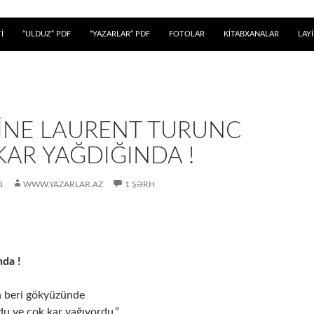
 KEÇ
İ
“ULDUZ” PDF
“YAZARLAR” PDF
FOTOLAR
KİTABXANALAR
LAY
INE LAURENT TURUNC
KAR YAĞDIĞINDA !
3
WWW.YAZARLAR.AZ
1 ŞƏRH
nda !
 beri gökyüzünde
du ve çok kar yağıyordu.”