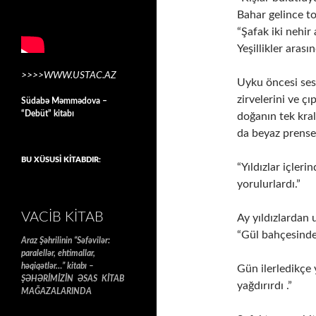
Bahar gelince to
“Şafak iki nehir 
Yeşillikler arasın
>>>>WWW.USTAC.AZ
Uyku öncesi sess
zirvelerini ve ç
Südabə Məmmədova –
“Debüt” kitabı
doğanın tek kral
da beyaz prense
BU XÜSUSİ KİTABDIR:
“Yıldızlar içler
yorulurlardı.”
VACIB KITAB
Ay yıldızlardan 
“Gül bahçesindek
Araz Şəhrilinin “Səfəvilər:
paralellər, ehtimallar,
həqiqətlər…” kitabı –
Gün ilerledikçe
ŞƏHƏRİMİZİN ƏSAS KİTAB
yağdırırdı .”
MAĞAZALARINDA