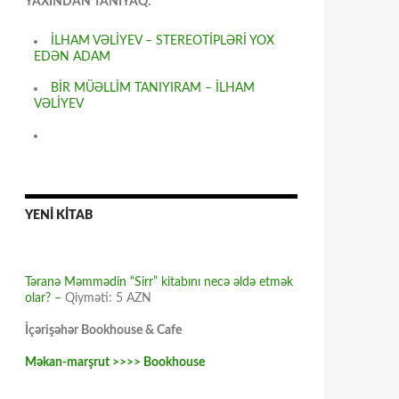
YAXINDAN TANIYAQ:
İLHAM VƏLİYEV – STEREOTİPLƏRİ YOX
EDƏN ADAM
BİR MÜƏLLİM TANIYIRAM – İLHAM
VƏLİYEV
YENİ KİTAB
Təranə Məmmədin “Sirr” kitabını necə əldə etmək
olar? –
Qiyməti: 5 AZN
İçərişəhər Bookhouse & Cafe
Məkan-marşrut >>>> Bookhouse