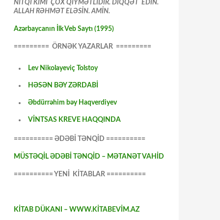
NİTQİ KİMİ ÇOX QİYMƏTLİDİR. DİQQƏT EDİN.
ALLAH RƏHMƏT ELƏSİN. AMİN.
Azərbaycanın İlk Veb Saytı (1995)
========= ÖRNƏK YAZARLAR =========
Lev Nikolayeviç Tolstoy
HƏSƏN BƏY ZƏRDABİ
Əbdürrəhim bəy Haqverdiyev
VİNTSAS KREVE HAQQINDA
========== ƏDƏBİ TƏNQİD ==========
MÜSTƏQİL ƏDƏBİ TƏNQİD – MƏTANƏT VAHİD
========== YENİ KİTABLAR ==========
KİTAB DÜKANI – WWW.KİTABEVİM.AZ