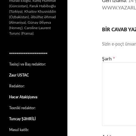
Geri izləmə:
14 
Murad Eloğlu, Rafiq Hümmət
(Gürcüstan), Faruk Habiboğlu
WWW.YAZARL
(Türkiyə), Khaitov Khusniddin
(Özbəkistan), Əbülfəz Əhməd
(Almaniya), Günay Əliyeva
(Norveç). Caroline Laurent
BIR CAVAB YA
Turunc (Fransa).
Sizin e-poçt ünvan
=====================
Şərh
*
Təsisçi və Baş redaktor:
Zaur USTAC
Redaktor:
Həcər Atakişiyeva
Texniki redaktor:
Tuncay ŞƏHRİLİ
Məsul katib: