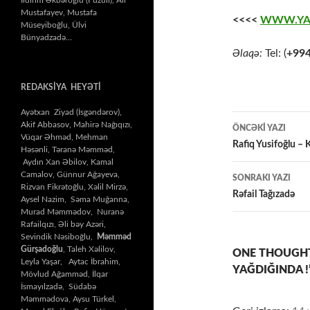
Mustafayev, Mustafa
<<<<
WWW.YA
Müseyiboğlu, Ülvi
Bünyadzadə…
Əlaqə:
Tel: (
+99
REDAKSİYA HEYƏTİ
Ayətxan Ziyad (İsgəndərov),
Yazılar
Akif Abbasov, Mahirə Nağıqızı,
ÖNCƏKI YAZI
Vüqar Əhməd, Mehman
üzrə
Rafiq Yusifoğlu 
Həsənli, Təranə Məmməd,
Aydın Xan Əbilov, Kamal
naviqasiy
Camalov, Günnur Ağayeva,
SONRAKI YAZI
Rizvan Fikrətoğlu, Xəlil Mirzə,
Rəfail Tağızadə
Aysel Nazim, Səma Muğanna,
Murad Məmmədov, Nuranə
Rafailqızı, Əli bəy Azəri,
Sevindik Nəsiboğlu,
Məmməd
Gürşadoğlu
, Taleh Xəlilov,
ONE THOUGHT
Leyla Yaşar, Aytac İbrahim,
YAĞDIĞINDA !
Mövlud Ağamməd, İlqar
İsmayılzadə, Südabə
Məmmədova, Aysu Türkel,