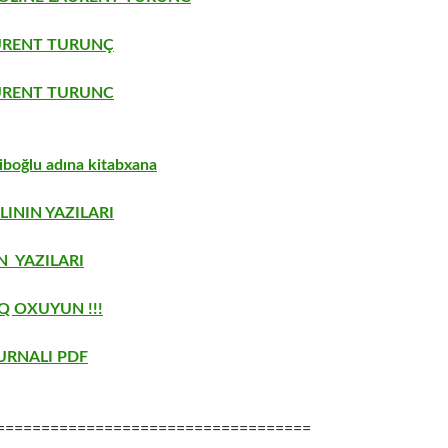
URENT TURUNÇ
URENT TURUNC
boğlu adına kitabxana
LININ YAZILARI
 YAZILARI
Q OXUYUN !!!
URNALI PDF
===================================