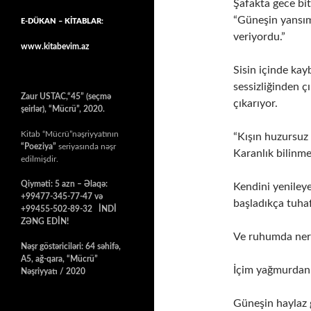
Şafakta gece bi
“Güneşin yansım
E-DÜKAN – KİTABLAR:
veriyordu.”
www.kitabevim.az
Sisin içinde kay
sessizliğinden ç
Zaur USTAC,“45” (seçmə
çıkarıyor.
şeirlər), “Mücrü”, 2020.
Kitab “Mücrü”nəşriyyatının
“Kışın huzursuz 
“Poeziya”
seriyasında nəşr
Karanlık bilinm
edilmişdir.
Qiyməti: 5 azn – Əlaqə:
Kendini yeniley
+99477-345-77-47 və
başladıkça tuhaf
+99455-502-89-32 İNDİ
ZƏNG EDİN!
Ve ruhumda nere
Nəşr göstəriciləri: 64 səhifə,
A5, ağ-qara, “Mücrü”
İçim yağmurdan k
Nəşriyyatı / 2020
Güneşin haylaz g