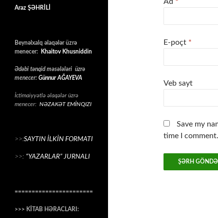
Ad
*
Araz ŞƏHRİLİ
E-poçt
*
Beynəlxalq əlaqələr üzrə
menecer:
Khaitov Khusniddin
Ədəbi tənqid məsələləri üzrə
menecer:
Günnur AĞAYEVA
Veb sayt
İctimaiyyətlə əlaqələr üzrə
menecer:
NƏZAKƏT EMİNQIZI
Save my nam
time I comment
>>:
SAYTIN İLKİN FORMATI
>>:
“YAZARLAR” JURNALI
=======================
>>> KİTAB HƏRACLARI: