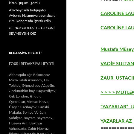
kitab işıq üzü gördü
Azərbaycanlı tədqiqatçı
CAROLİNE LA
Aybəniz Haşımova beynəlxalq
elmi konqresdə iştirak edib
CAROLİNE LA
Əli NƏCƏFXANLI – GECƏNİ
SEVMƏYƏN QIZ
Mustafa Müseyi
REDAKSİYA HEYƏTİ :
VAQİF SULTAN
FƏXRİ REDAKSİYA HEYƏTİ
Abbasqulu ağa Bakıxanov,
ZAUR USTACIN
Mirzə Fətəli Axundov, Lev
Tolstoy, Əhməd bəy Ağaoğlu,
Əbdürrəhim bəy Haqverdiyev,
> > > > MÜTLƏ
Cek London, Əliqulu
Qəmküsar, Vintsas Kreve,
“YAZARLAR” J
Üzeyir Hacıbəyov, Pənahi
Makulu, Səməd Vurğun,
Şəhriyar, Bayram Bayramov,
YAZARLAR.AZ
Hüseyn Arif, Bəxtiyar
============
Vahabzadə, Cabir Novruz,
İldırım Əkbəroğlu (Füzuli), Alı