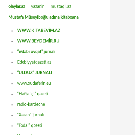
olaylar.az
yazar.in
mustaqil.az
Mustafa Müseyiboğlu adına kitabxana
WWW.KİTABEVİM.AZ
WWW.BEYDEMİR.RU
“Ədəbi ovqat” jurnalı
Edebiyyatqazeti.az
“ULDUZ” JURNALI
www.xudaferin.eu
“Həftə içi” qəzeti
radio-kardeche
“Xəzan” jurnalı
“Fədai” qəzeti