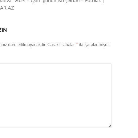
yanvar 2024 – Qarlı günün isti şeirləri – Fotolar. |
AR.AZ
ZIN
ınız dərc edilməyəcəkdir.
Gərəkli sahələr
*
ilə işarələnmişdir