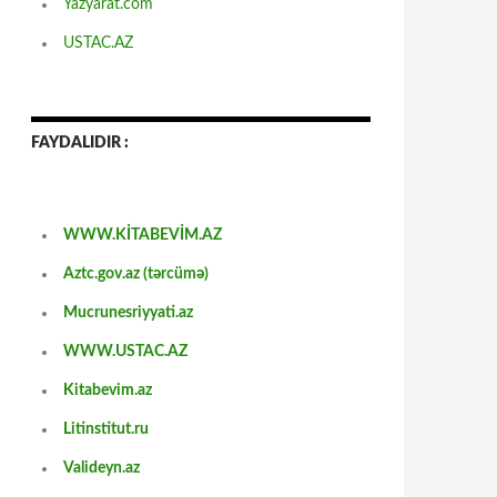
Yazyarat.com
USTAC.AZ
FAYDALIDIR :
WWW.KİTABEVİM.AZ
Aztc.gov.az (tərcümə)
Mucrunesriyyati.az
WWW.USTAC.AZ
Kitabevim.az
Litinstitut.ru
Valideyn.az