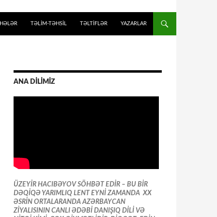
İHƏLƏR
TƏLIM-TƏHSIL
TƏLTİFLƏR
YAZARLAR
ANA DİLİMİZ
ÜZEYİR HACIBƏYOV SÖHBƏT EDİR – BU BİR
DƏQİQƏ YARIMLIQ LENT EYNİ ZAMANDA XX
ƏSRİN ORTALARANDA AZƏRBAYCAN
ZİYALISININ CANLI ƏDƏBİ DANIŞIQ DİLİ VƏ