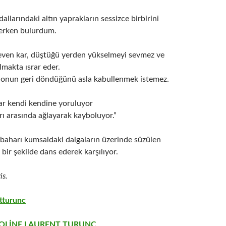
allarındaki altın yaprakların sessizce birbirini
lerken bulurdum.
even kar, düştüğü yerden yükselmeyi sevmez ve
makta ısrar eder.
e onun geri döndüğünü asla kabullenmek istemez.
kar kendi kendine yoruluyor
arı arasında ağlayarak kayboluyor.”
 baharı kumsaldaki dalgaların üzerinde süzülen
 bir şekilde dans ederek karşılıyor.
is.
tturunc
OLİNE LAURENT TURUNC