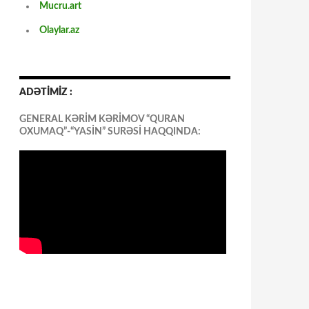
Mucru.art
Olaylar.az
ADƏTİMİZ :
GENERAL KƏRİM KƏRİMOV “QURAN
OXUMAQ”-“YASİN” SURƏSİ HAQQINDA: