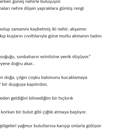
terken güneş nehirle buluşuyor.
aları nehre düşen yapraklara gümüş rengi
bolup zamanını kaybetmiş iki nehir, akşamın
ıkıp kuşların cıvıltılarıyla güne mutlu akmanın tadını
soğuğu, sonbaharın esintisine yenik düşüyor.”
eyene doğru akar..
en doğa, çılgın coşku balonunu kucaklamaya
 bir duyguya kapılırdım.
den geldiğini bilmediğim bir hıçkırık
orkan bir bulut gibi çığlık atmaya başlıyor.
ölgeleri yağmur bulutlarına karışıp onlarla gülüyor