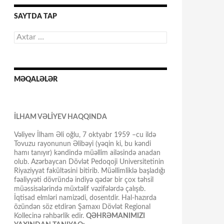
SAYTDA TAP
Axtarış:
MƏQALƏLƏR
İLHAM VƏLİYEV HAQQINDA
Vəliyev İlham Əli oğlu, 7 oktyabr 1959 –cu ildə
Tovuzu rayonunun Əlibəyi (yəqin ki, bu kəndi
hamı tanıyır) kəndində müəllim ailəsində anadan
olub. Azərbaycan Dövlət Pedoqoji Universitetinin
Riyaziyyat fakültəsini bitirib. Müəllimliklə başladığı
fəaliyyəti dövründə indiyə qədər bir çox təhsil
müəssisələrində müxtəlif vəzifələrdə çalışıb.
İqtisad elmləri namizədi, dosentdir. Hal-hazırda
özündən söz etdirən Şamaxı Dövlət Regional
Kollecinə rəhbərlik edir.
QƏHRƏMANIMIZI