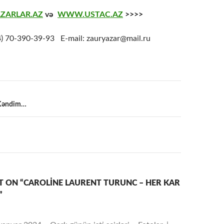
ZARLAR.AZ
və
WWW.USTAC.AZ
>>>>
4
) 70-390-39-93 E-mail: zauryazar@mail.ru
– Kəndim…
a
 ON “CAROLINE LAURENT TURUNC – HER KAR
”