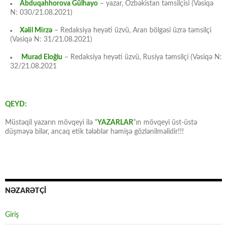
Abduqahhorova Gülhayo
– yazar, Özbəkistan təmsilçisi (Vəsiqə
N: 030/21.08.2021)
Xəlil Mirzə
– Redaksiya heyəti üzvü, Aran bölgəsi üzrə təmsilçi
(Vəsiqə N: 31/21.08.2021)
Murad Eloğlu
– Redaksiya heyəti üzvü, Rusiya təmsilçi (Vəsiqə N:
32/21.08.2021
QEYD:
Müstəqil yazarın mövqeyi ilə “
YAZARLAR
“ın mövqeyi üst-üstə
düşməyə bilər, ancaq etik tələblər həmişə gözlənilməlidir!!!
NƏZARƏTÇİ
Giriş