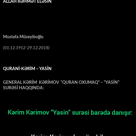
ALLAH RƏHMƏT ELƏSİN
Mustafa Müseyiboğlu
(01.12.1952-29.12.2018)
QURANİ-KƏRİM – YASİN
GENERAL KƏRİM KƏRİMOV “QURAN OXUMAQ” – “YASİN”
SURƏSİ HAQQINDA:
Video
Oynadıcı