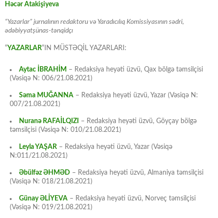
Həcər Atakişiyeva
“Yazarlar” jurnalının redaktoru və Yaradıcılıq Komissiyasının sədri,
ədəbiyyatşünas-tənqidçı
“
YAZARLAR
“IN MÜSTƏQİL YAZARLARI:
Aytac İBRAHİM
– Redaksiya heyəti üzvü, Qax bölgə təmsilçisi
(Vəsiqə N: 006/21.08.2021)
Səma MUĞANNA
– Redaksiya heyəti üzvü, Yazar (Vəsiqə N:
007/21.08.2021)
Nuranə RAFAİLQIZI
– Redaksiya heyəti üzvü, Göyçay bölgə
təmsilçisi (Vəsiqə N: 010/21.08.2021)
Leyla YAŞAR
– Redaksiya heyəti üzvü, Yazar (Vəsiqə
N:011/21.08.2021)
Əbülfəz ƏHMƏD
– Redaksiya heyəti üzvü, Almaniya təmsilçisi
(Vəsiqə N: 018/21.08.2021)
Günay ƏLİYEVA
– Redaksiya heyəti üzvü, Norveç təmsilçisi
(Vəsiqə N: 019/21.08.2021)