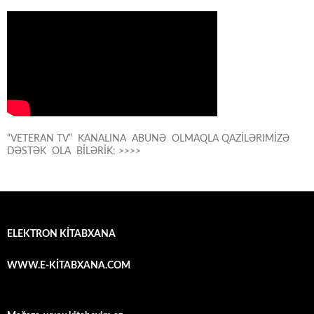
“VETERAN TV” KANALINA ABUNƏ OLMAQLA QAZİLƏRIMİZƏ
DƏSTƏK OLA BİLƏRİK: >>>>
ELEKTRON KİTABXANA
WWW.E-KİTABXANA.COM