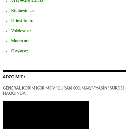
WWW.USTAC.AZ
Kitabevim.az
Litinstitut.ru
Valideyn.az
Mucru.art
Olaylar.az
ADƏTİMİZ :
GENERAL KƏRİM KƏRİMOV “QURAN OXUMAQ”-“YASİN” SURƏSİ
HAQQINDA: