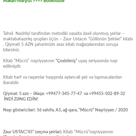
Məkan-marşrut >>>> Bookhouse
Təhsil Nazirliyi tərəfindən metodiki vəsaitə daxil olunmuş şeirlər –
məktəbəhazırlıq qrupları üçün – Zaur Ustacın “Güllünün Şeirləri” kitabı
. Qiyməti 5 AZN şəhərimizin əsas kitab mağazalarından soruşa
bilərsiniz.
Kitab “Mücrü” nəşriyyatının
“Çoxbilmiş”
uşaq seriyasında nəşr
edilmişdir.
Kitab hərf və rəqəmlər haqqında əyləncəli şeir və tapmacalardan
ibarətdir.
Qiymət: 5 azn – Əlaqə: +99477-345-77-47 və +99455-502-89-32
İNDİ ZƏNG EDİN!
Nəşr göstəriciləri: 56 səhifə, A5, ağ-qara, “Mücrü” Nəşriyyatı / 2020
Zaur USTAC,“45” (seçmə şeirlər).
Kitab “Mücrü”nəşriyyatının