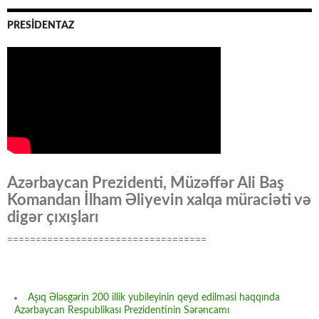
PRESİDENTAZ
Azərbaycan Prezidenti, Müzəffər Ali Baş
Komandan İlham Əliyevin xalqa müraciəti və
digər çıxışları
===================================
Aşıq Ələsgərin 200 illik yubileyinin qeyd edilməsi haqqında
Azərbaycan Respublikası Prezidentinin Sərəncamı