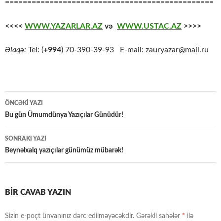
===============================================
<<<<
WWW.YAZARLAR.AZ
və
WWW.USTAC.AZ
>>>>
Əlaqə:
Tel: (
+994
) 70-390-39-93 E-mail: zauryazar@mail.ru
Yazılar
ÖNCƏKI YAZI
üzrə
Bu gün Ümumdünya Yazıçılar Günüdür!
naviqasiya
SONRAKI YAZI
Beynəlxalq yazıçılar günümüz mübarək!
BIR CAVAB YAZIN
Sizin e-poçt ünvanınız dərc edilməyəcəkdir.
Gərəkli sahələr
*
ilə