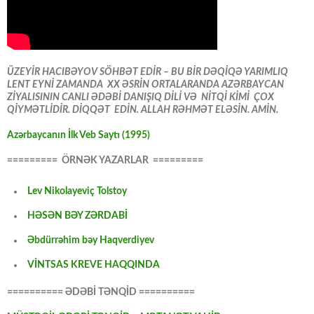
ÜZEYİR HACIBƏYOV SÖHBƏT EDİR – BU BİR DƏQİQƏ YARIMLIQ
LENT EYNİ ZAMANDA XX ƏSRİN ORTALARANDA AZƏRBAYCAN
ZİYALISININ CANLI ƏDƏBİ DANIŞIQ DİLİ VƏ NİTQİ KİMİ ÇOX
QİYMƏTLİDİR. DİQQƏT EDİN. ALLAH RƏHMƏT ELƏSİN. AMİN.
Azərbaycanın İlk Veb Saytı (1995)
========= ÖRNƏK YAZARLAR =========
Lev Nikolayeviç Tolstoy
HƏSƏN BƏY ZƏRDABİ
Əbdürrəhim bəy Haqverdiyev
VİNTSAS KREVE HAQQINDA
========== ƏDƏBİ TƏNQİD ==========