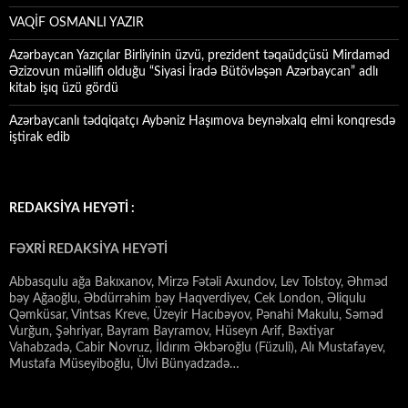
VAQİF OSMANLI YAZIR
Azərbaycan Yazıçılar Birliyinin üzvü, prezident təqaüdçüsü Mirdaməd
Əzizovun müəllifi olduğu “Siyasi İradə Bütövləşən Azərbaycan” adlı
kitab işıq üzü gördü
Azərbaycanlı tədqiqatçı Aybəniz Haşımova beynəlxalq elmi konqresdə
iştirak edib
REDAKSİYA HEYƏTİ :
FƏXRİ REDAKSİYA HEYƏTİ
Abbasqulu ağa Bakıxanov, Mirzə Fətəli Axundov, Lev Tolstoy, Əhməd
bəy Ağaoğlu, Əbdürrəhim bəy Haqverdiyev, Cek London, Əliqulu
Qəmküsar, Vintsas Kreve, Üzeyir Hacıbəyov, Pənahi Makulu, Səməd
Vurğun, Şəhriyar, Bayram Bayramov, Hüseyn Arif, Bəxtiyar
Vahabzadə, Cabir Novruz, İldırım Əkbəroğlu (Füzuli), Alı Mustafayev,
Mustafa Müseyiboğlu, Ülvi Bünyadzadə…