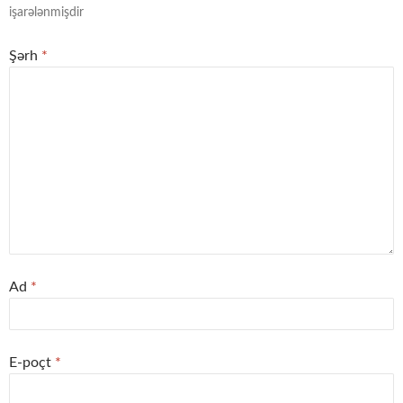
işarələnmişdir
Şərh
*
Ad
*
E-poçt
*