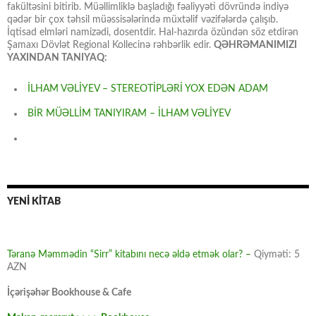
fakültəsini bitirib. Müəllimliklə başladığı fəaliyyəti dövründə indiyə
qədər bir çox təhsil müəssisələrində müxtəlif vəzifələrdə çalışıb.
İqtisad elmləri namizədi, dosentdir. Hal-hazırda özündən söz etdirən
Şamaxı Dövlət Regional Kollecinə rəhbərlik edir.
QƏHRƏMANIMIZI
YAXINDAN TANIYAQ:
İLHAM VƏLİYEV – STEREOTİPLƏRİ YOX EDƏN ADAM
BİR MÜƏLLİM TANIYIRAM – İLHAM VƏLİYEV
YENİ KİTAB
Təranə Məmmədin “Sirr” kitabını necə əldə etmək olar? –
Qiyməti: 5
AZN
İçərişəhər Bookhouse & Cafe