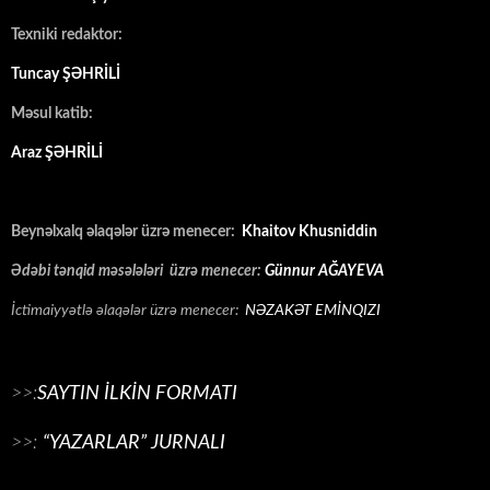
Texniki redaktor:
Tuncay ŞƏHRİLİ
Məsul katib:
Araz ŞƏHRİLİ
Beynəlxalq əlaqələr üzrə menecer:
Khaitov Khusniddin
Ədəbi tənqid məsələləri üzrə menecer:
Günnur AĞAYEVA
İctimaiyyətlə əlaqələr üzrə menecer:
NƏZAKƏT EMİNQIZI
>>:
SAYTIN İLKİN FORMATI
>>:
“YAZARLAR” JURNALI