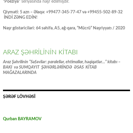
“Poeziya”
seriyasında nəşr edilmişdir.
Qiyməti: 5 azn – Əlaqə: +99477-345-77-47 və +99455-502-89-32
İNDİ ZƏNG EDİN!
Nəşr göstəriciləri: 64 səhifə, A5, ağ-qara, “Mücrü” Nəşriyyatı / 2020
ARAZ ŞƏHRİLİNİN KİTABI
Araz Şəhrilinin “Səfəvilər: paralellər, ehtimallar, həqiqətlər…” kitabı –
BAKI və SUMQAYIT ŞƏHƏRLƏRİNDƏ ƏSAS KİTAB
MAĞAZALARINDA
ŞƏRƏF LÖVHƏSİ
Qurban BAYRAMOV