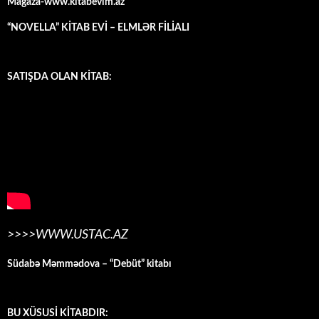
Mağaza-www.kitabevim.az
“NOVELLA” KİTAB EVİ – ELMLƏR FİLİALI
SATIŞDA OLAN KİTAB:
>>>>WWW.USTAC.AZ
Südabə Məmmədova – “Debüt” kitabı
BU XÜSUSİ KİTABDIR: