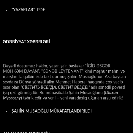
“YAZARLAR” PDF
ƏDƏBİYYAT XƏBƏRLƏRİ
Dəyərli dostumuz həkim, yazar, şair, bəstəkar “İGİD ƏSGƏR
MÖHKƏM DAYAN”, “CƏNƏB LEYTENANT” kimi məşhur mahnı və
marşları ilə qəlbimizdə taxt qurmuş Şahin Musaoğlunun Azərbaycan
sevdalısı Dünya şöhrətli alim Mehmet Haberal haqqında çox vacib
əsər olan
“СВЕТИТЬ ВСЕГДА, СВЕТИТ ВЕЗДЕ!”
adlı sənədli povesti
işıq qzü görmüşdür. Bu münasibətlə Şahin Musaoğlunu
(
Шахин
Мусаоглу
)
təbrik edir və yeni – yeni yaradıcılıq uğurları arzu edirik!
ŞAHİN MUSAOĞLU MÜKAFATLANDIRILDI