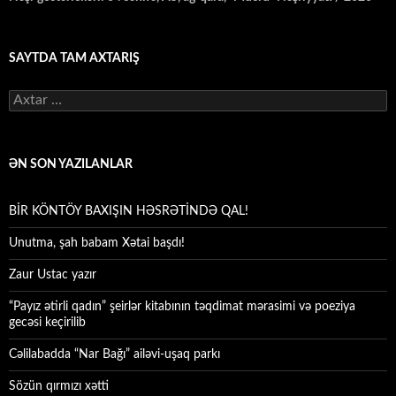
SAYTDA TAM AXTARIŞ
Axtarış:
ƏN SON YAZILANLAR
BİR KÖNTÖY BAXIŞIN HƏSRƏTİNDƏ QAL!
Unutma, şah babam Xətai başdı!
Zaur Ustac yazır
“Payız ətirli qadın” şeirlər kitabının təqdimat mərasimi və poeziya
gecəsi keçirilib
Cəlilabadda “Nar Bağı” ailəvi-uşaq parkı
Sözün qırmızı xətti