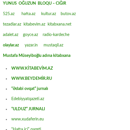
YUNUS OĞUZUN BLOQU – CIĞIR
525.az
hafta.az
kultur.az
butov.az
tezadlar.az
kitabevim.az
kitabxana.net
adalet.az
goyce.az
radio-kardeche
olaylar.az
yazar.in
mustaqil.az
Mustafa Müseyiboğlu adına kitabxana
WWW.KİTABEVİM.AZ
WWW.BEYDEMİR.RU
“Ədəbi ovqat” jurnalı
Edebiyyatqazeti.az
“ULDUZ” JURNALI
www.xudaferin.eu
“Həftə içi” qəzeti