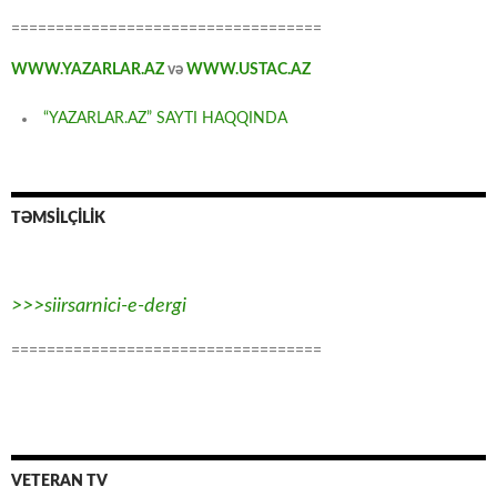
===================================
WWW.YAZARLAR.AZ
və
WWW.USTAC.AZ
“YAZARLAR.AZ” SAYTI HAQQINDA
TƏMSİLÇİLİK
>>>siirsarnici-e-dergi
===================================
VETERAN TV