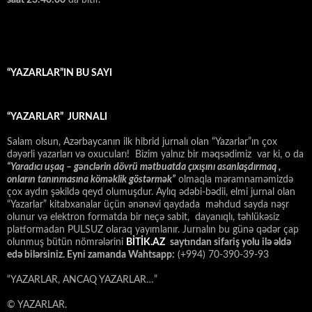
saat 23:40:00
da bitir.
“YAZARLAR”IN BU SAYI
“YAZARLAR” JURNALI
Salam olsun, Azərbaycanın ilk hibrid jurnalı olan “Yazarlar”ın çox
dəyərli yazarları və oxucuları! Bizim yalnız bir məqsədimiz var ki, o da
“
Yaradıcı uşaq – gәnclәrin dövrü mәtbuatda çıxışını asanlaşdırmaq ,
onların tanınmasına kömәklik göstәrmәk”
olmaqla məramnaməmizdə
çox aydın şəkildə qeyd olumuşdur. Aylıq ədəbi-bədii, elmi jurnal olan
“Yazarlar” kitabxanalar üçün ənənəvi qaydada məhdud sayda nəşr
olunur və elektron formatda bir neçə sabit, dayanıqlı, təhlükəsiz
platformadan PULSUZ olaraq yayımlanır. Jurnalın bu günə qədər çap
olunmuş bütün nömrələrini
BİTİK.AZ
saytından sifariş yolu ilə əldə
edə bilərsiniz. Eyni zamanda Wahtsapp:
(+994) 70-390-39-93
“YAZARLAR, ANCAQ YAZARLAR…”
© YAZARLAR.