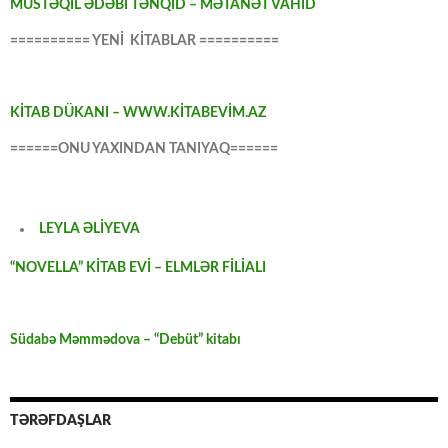
MÜSTƏQİL ƏDƏBİ TƏNQİD – MƏTANƏT VAHİD
========== YENİ KİTABLAR ==========
KİTAB DÜKANI – WWW.KİTABEVİM.AZ
======ONU YAXINDAN TANIYAQ======
LEYLA ƏLİYEVA
“NOVELLA” KİTAB EVİ – ELMLƏR FİLİALI
Südabə Məmmədova – “Debüt” kitabı
TƏRƏFDAŞLAR