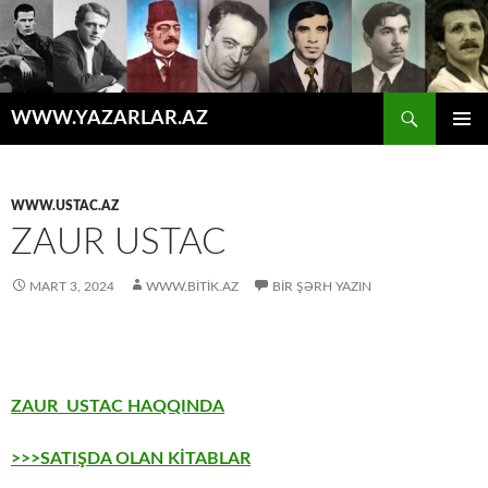
Axtar
WWW.YAZARLAR.AZ
MÜHTƏVIYYATA
ƏSAS
KEÇ
MENYU
WWW.USTAC.AZ
ZAUR USTAC
MART 3, 2024
WWW.BITIK.AZ
BIR ŞƏRH YAZIN
ZAUR USTAC HAQQINDA
>>>SATIŞDA OLAN KİTABLAR