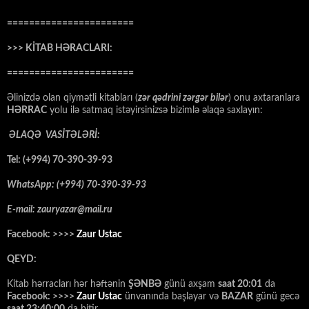
=======================
>>> KİTAB HƏRACLARI:
=======================
Əlinizdə olan qiymətli kitabları (
zər qədrini zərgər bilər
) onu axtaranlara
HƏRRAC
yolu ilə satmaq istəyirsinizsə bizimlə əlaqə saxlayın:
ƏLAQƏ VASİTƏLƏRİ:
Tel: (+994) 70-390-39-93
WhatsApp: (+994) 70-390-39-93
E-mail: zauryazar@mail.ru
Facebook: >>>>
Zaur Ustac
QEYD:
Kitab hərracları hər həftənin
ŞƏNBƏ
günü axşam
saat 20:01
da
Facebook: >>>>
Zaur Ustac
ünvanında başlayar və
BAZAR
günü gecə