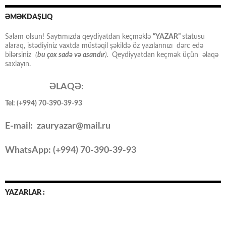
ƏMƏKDAŞLIQ
Salam olsun! Saytımızda qeydiyatdan keçməklə
“YAZAR”
statusu
alaraq, istədiyiniz vaxtda müstəqil şəkildə öz yazılarınızı dərc edə
bilərsiniz
(
bu çox sadə və asandır
).
Qeydiyyatdan keçmək üçün əlaqə
saxlayın.
ƏLAQƏ:
Tel: (+994) 70-390-39-93
E-mail: zauryazar@mail.ru
WhatsApp: (
+994
) 70-390-39-93
YAZARLAR :