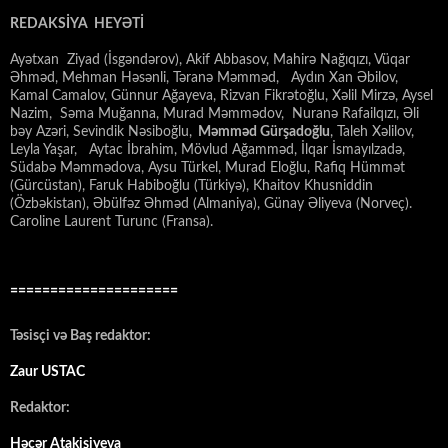
REDAKSİYA HEYƏTİ
Ayətxan Ziyad (İsgəndərov), Akif Abbasov, Mahirə Nağıqızı, Vüqar
Əhməd, Mehman Həsənli, Təranə Məmməd, Aydın Xan Əbilov,
Kamal Camalov, Günnur Ağayeva, Rizvan Fikrətoğlu, Xəlil Mirzə, Aysel
Nazim, Səma Muğanna, Murad Məmmədov, Nuranə Rafailqızı, Əli
bəy Azəri, Sevindik Nəsiboğlu,
Məmməd Gürşadoğlu
, Taleh Xəlilov,
Leyla Yaşar, Aytac İbrahim, Mövlud Ağamməd, İlqar İsmayılzadə,
Südabə Məmmədova, Aysu Türkel, Murad Eloğlu, Rafiq Hümmət
(Gürcüstan), Faruk Habiboğlu (Türkiyə), Khaitov Khusniddin
(Özbəkistan), Əbülfəz Əhməd (Almaniya), Günay Əliyeva (Norveç).
Caroline Laurent Turunc (Fransa).
=====================
Təsisçi və Baş redaktor:
Zaur USTAC
Redaktor:
Həcər Atakişiyeva