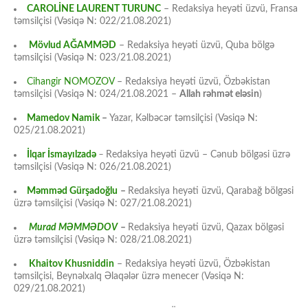
CAROLİNE LAURENT TURUNC
– Redaksiya heyəti üzvü, Fransa
təmsilçisi (Vəsiqə N: 022/21.08.2021)
Mövlud AĞAMMƏD
– Redaksiya heyəti üzvü, Quba bölgə
təmsilçisi (Vəsiqə N: 023/21.08.2021)
Cihangir NOMOZOV
– Redaksiya heyəti üzvü, Özbəkistan
təmsilçisi (Vəsiqə N: 024/21.08.2021 –
Allah rəhmət eləsin
)
Mamedov Namik
–
Yazar, Kəlbəcər təmsilçisi (Vəsiqə N:
025/21.08.2021)
İlqar İsmayılzadə
–
Redaksiya heyəti üzvü – Cənub bölgəsi üzrə
təmsilçisi (Vəsiqə N: 026/21.08.2021)
Məmməd Gürşadoğlu
–
Redaksiya heyəti üzvü, Qarabağ bölgəsi
üzrə təmsilçisi (Vəsiqə N: 027/21.08.2021)
Murad MƏMMƏDOV
–
Redaksiya heyəti üzvü, Qazax bölgəsi
üzrə təmsilçisi (Vəsiqə N: 028/21.08.2021)
Khaitov Khusniddin
– Redaksiya heyəti üzvü, Özbəkistan
təmsilçisi, Beynəlxalq Əlaqələr üzrə menecer (Vəsiqə N:
029/21.08.2021)