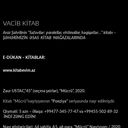
VACIB KITAB
Araz Şəhrilinin “Səfəvilər: paralellər, ehtimallar, həqiqətlər…” kitabı –
ŞƏHƏRİMİZİN ƏSAS KİTAB MAĞAZALARINDA
E-DÜKAN – KİTABLAR:
www.kitabevim.az
Zaur USTAC,“45” (seçmə şeirlər), “Mücrü”, 2020.
Kitab “Mücrü”nəşriyyatının
“Poeziya”
seriyasında nəşr edilmişdir.
Qiyməti: 5 azn – Əlaqə: +99477-345-77-47 və +99455-502-89-32
İNDİ ZƏNG EDİN!
Nəşr göstəriciləri: 64 səhifə, A5, ağ-qara, “Mücrü” Nəşriyyatı / 2020