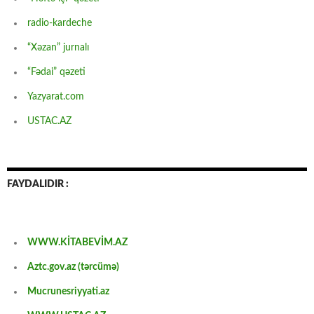
radio-kardeche
“Xəzan” jurnalı
“Fədai” qəzeti
Yazyarat.com
USTAC.AZ
FAYDALIDIR :
WWW.KİTABEVİM.AZ
Aztc.gov.az (tərcümə)
Mucrunesriyyati.az