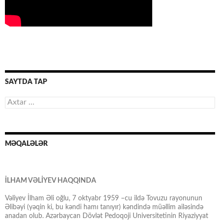
SAYTDA TAP
Axtarış:
MƏQALƏLƏR
İLHAM VƏLİYEV HAQQINDA
Vəliyev İlham Əli oğlu, 7 oktyabr 1959 –cu ildə Tovuzu rayonunun
Əlibəyi (yəqin ki, bu kəndi hamı tanıyır) kəndində müəllim ailəsində
anadan olub. Azərbaycan Dövlət Pedoqoji Universitetinin Riyaziyyat