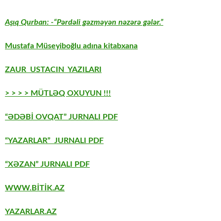
Aşıq Qurban: -“Pərdəli gəzməyən nəzərə gələr.”
Mustafa Müseyiboğlu adına kitabxana
ZAUR USTACIN YAZILARI
> > > > MÜTLƏQ OXUYUN !!!
“ƏDƏBİ OVQAT” JURNALI PDF
“YAZARLAR” JURNALI PDF
“XƏZAN” JURNALI PDF
WWW.BİTİK.AZ
YAZARLAR.AZ