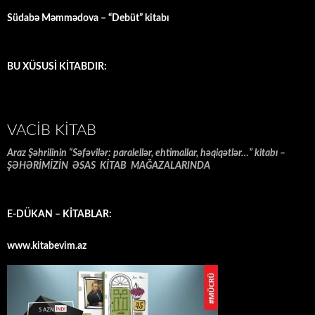
Südabə Məmmədova – “Debüt” kitabı
BU XÜSUSİ KİTABDIR:
VACIB KITAB
Araz Şəhrilinin “Səfəvilər: paralellər, ehtimallar, həqiqətlər…” kitabı –
ŞƏHƏRİMİZİN ƏSAS KİTAB MAĞAZALARINDA
E-DÜKAN – KİTABLAR:
www.kitabevim.az