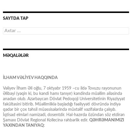
SAYTDA TAP
Axtarış:
MƏQALƏLƏR
İLHAM VƏLİYEV HAQQINDA
Vəliyev İlham Əli oğlu, 7 oktyabr 1959 –cu ildə Tovuzu rayonunun
Əlibəyi (yəqin ki, bu kəndi hamı tanıyır) kəndində müəllim ailəsində
anadan olub. Azərbaycan Dövlət Pedoqoji Universitetinin Riyaziyyat
fakültəsini bitirib. Müəllimliklə başladığı fəaliyyəti dövründə indiyə
qədər bir çox təhsil müəssisələrində müxtəlif vəzifələrdə çalışıb.
İqtisad elmləri namizədi, dosentdir. Hal-hazırda özündən söz etdirən
Şamaxı Dövlət Regional Kollecinə rəhbərlik edir.
QƏHRƏMANIMIZI
YAXINDAN TANIYAQ: