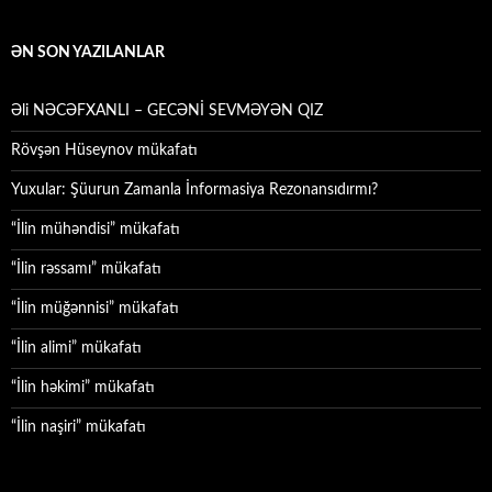
ƏN SON YAZILANLAR
Əli NƏCƏFXANLI – GECƏNİ SEVMƏYƏN QIZ
Rövşən Hüseynov mükafatı
Yuxular: Şüurun Zamanla İnformasiya Rezonansıdırmı?
“İlin mühəndisi” mükafatı
“İlin rəssamı” mükafatı
“İlin müğənnisi” mükafatı
“İlin alimi” mükafatı
“İlin həkimi” mükafatı
“İlin naşiri” mükafatı