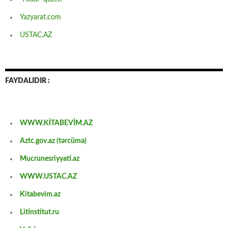
Yazyarat.com
USTAC.AZ
FAYDALIDIR :
WWW.KİTABEVİM.AZ
Aztc.gov.az (tərcümə)
Mucrunesriyyati.az
WWW.USTAC.AZ
Kitabevim.az
Litinstitut.ru