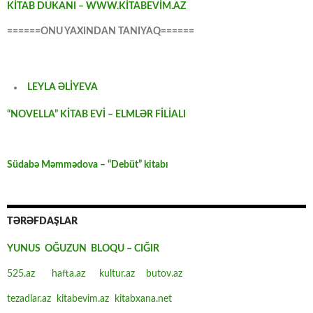
KİTAB DÜKANI – WWW.KİTABEVİM.AZ
======ONU YAXINDAN TANIYAQ======
LEYLA ƏLİYEVA
“NOVELLA” KİTAB EVİ – ELMLƏR FİLİALI
Südabə Məmmədova – “Debüt” kitabı
TƏRƏFDAŞLAR
YUNUS OĞUZUN BLOQU – CIĞIR
525.az
hafta.az
kultur.az
butov.az
tezadlar.az
kitabevim.az
kitabxana.net