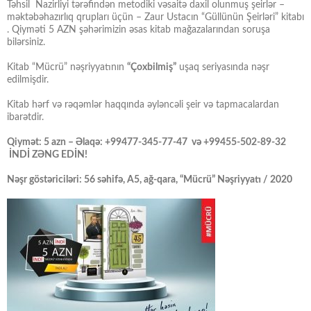
Təhsil Nazirliyi tərəfindən metodiki vəsaitə daxil olunmuş şeirlər –
məktəbəhazırlıq qrupları üçün – Zaur Ustacın “Güllünün Şeirləri” kitabı
. Qiyməti 5 AZN şəhərimizin əsas kitab mağazalarından soruşa
bilərsiniz.
Kitab “Mücrü” nəşriyyatının
“Çoxbilmiş”
uşaq seriyasında nəşr
edilmişdir.
Kitab hərf və rəqəmlər haqqında əyləncəli şeir və tapmacalardan
ibarətdir.
Qiymət: 5 azn – Əlaqə: +99477-345-77-47 və +99455-502-89-32
İNDİ ZƏNG EDİN!
Nəşr göstəriciləri: 56 səhifə, A5, ağ-qara, “Mücrü” Nəşriyyatı / 2020