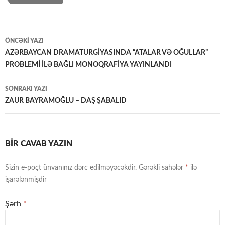
Yazılar
ÖNCƏKI YAZI
üzrə
AZƏRBAYCAN DRAMATURGİYASINDA “ATALAR VƏ OĞULLAR”
PROBLEMİ İLƏ BAĞLI MONOQRAFİYA YAYINLANDI
naviqasiya
SONRAKI YAZI
ZAUR BAYRAMOĞLU – DAŞ ŞABALID
BIR CAVAB YAZIN
Sizin e-poçt ünvanınız dərc edilməyəcəkdir.
Gərəkli sahələr
*
ilə
işarələnmişdir
Şərh
*