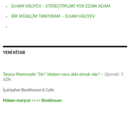
İLHAM VƏLİYEV – STEREOTİPLƏRİ YOX EDƏN ADAM
BİR MÜƏLLİM TANIYIRAM – İLHAM VƏLİYEV
YENİ KİTAB
Təranə Məmmədin “Sirr” kitabını necə əldə etmək olar? –
Qiyməti: 5
AZN
İçərişəhər Bookhouse & Cafe
Məkan-marşrut >>>> Bookhouse