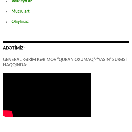
Valideyn.az
Mucru.art
Olaylar.az
ADƏTİMİZ :
GENERAL KƏRİM KƏRİMOV “QURAN OXUMAQ”-“YASİN” SURƏSİ
HAQQINDA: