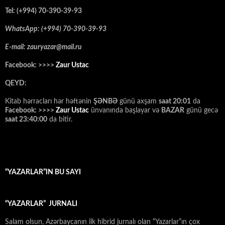
Tel: (+994) 70-390-39-93
WhatsApp: (+994) 70-390-39-93
E-mail: zauryazar@mail.ru
Facebook: >>>>
Zaur Ustac
QEYD:
Kitab hərracları hər həftənin
ŞƏNBƏ
günü axşam
saat 20:01
da
Facebook: >>>>
Zaur Ustac
ünvanında başlayar və
BAZAR
günü gecə
saat 23:40:00
da bitir.
“YAZARLAR”IN BU SAYI
“YAZARLAR” JURNALI
Salam olsun, Azərbaycanın ilk hibrid jurnalı olan “Yazarlar”ın çox