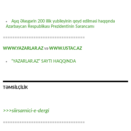
Aşıq Ələsgərin 200 illik yubileyinin qeyd edilməsi haqqında
Azərbaycan Respublikası Prezidentinin Sərəncamı
===================================
WWW.YAZARLAR.AZ
və
WWW.USTAC.AZ
“YAZARLAR.AZ” SAYTI HAQQINDA
TƏMSİLÇİLİK
>>>siirsarnici-e-dergi
===================================