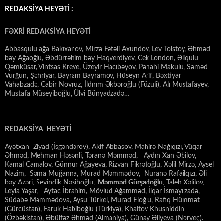
REDAKSİYA HEYƏTİ :
FƏXRİ REDAKSİYA HEYƏTİ
Abbasqulu ağa Bakıxanov, Mirzə Fətəli Axundov, Lev Tolstoy, Əhməd
bəy Ağaoğlu, Əbdürrəhim bəy Haqverdiyev, Cek London, Əliqulu
Qəmküsar, Vintsas Kreve, Üzeyir Hacıbəyov, Pənahi Makulu, Səməd
Vurğun, Şəhriyar, Bayram Bayramov, Hüseyn Arif, Bəxtiyar
Vahabzadə, Cabir Novruz, İldırım Əkbəroğlu (Füzuli), Alı Mustafayev,
Mustafa Müseyiboğlu, Ülvi Bünyadzadə…
REDAKSİYA HEYƏTİ
Ayətxan Ziyad (İsgəndərov), Akif Abbasov, Mahirə Nağıqızı, Vüqar
Əhməd, Mehman Həsənli, Təranə Məmməd, Aydın Xan Əbilov,
Kamal Camalov, Günnur Ağayeva, Rizvan Fikrətoğlu, Xəlil Mirzə, Aysel
Nazim, Səma Muğanna, Murad Məmmədov, Nuranə Rafailqızı, Əli
bəy Azəri, Sevindik Nəsiboğlu,
Məmməd Gürşadoğlu
, Taleh Xəlilov,
Leyla Yaşar, Aytac İbrahim, Mövlud Ağamməd, İlqar İsmayılzadə,
Südabə Məmmədova, Aysu Türkel, Murad Eloğlu, Rafiq Hümmət
(Gürcüstan), Faruk Habiboğlu (Türkiyə), Khaitov Khusniddin
(Özbəkistan), Əbülfəz Əhməd (Almaniya), Günay Əliyeva (Norveç).