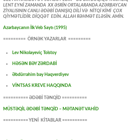
LENT EYNİ ZAMANDA XX ƏSRİN ORTALARANDA AZƏRBAYCAN
ZİYALISININ CANLI ƏDƏBİ DANIŞIQ DİLİ VƏ NİTQİ KİMİ ÇOX
QİYMƏTLİDİR. DİQQƏT EDİN. ALLAH RƏHMƏT ELƏSİN. AMİN.
Azərbaycanın İlk Veb Saytı (1995)
========= ÖRNƏK YAZARLAR =========
Lev Nikolayeviç Tolstoy
HƏSƏN BƏY ZƏRDABİ
Əbdürrəhim bəy Haqverdiyev
VİNTSAS KREVE HAQQINDA
========== ƏDƏBİ TƏNQİD ==========
MÜSTƏQİL ƏDƏBİ TƏNQİD – MƏTANƏT VAHİD
========== YENİ KİTABLAR ==========