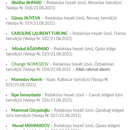
Əbülfəz ƏHMƏD
– Redaksiya heyəti üzvü, Almaniya təmsilçisi
(Vəsiqə N: 018/21.08.2021)
Günay ƏLİYEVA
– Redaksiya heyəti üzvü, Norveç təmsilçisi
(Vəsiqə N: 019/21.08.2021)
CAROLİNE LAURENT TURUNC
– Redaksiya heyəti üzvü, Fransa
təmsilçisi (Vəsiqə N: 022/21.08.2021)
Mövlud AĞAMMƏD
– Redaksiya heyəti üzvü, Quba bölgə
təmsilçisi (Vəsiqə N: 023/21.08.2021)
Cihangir NOMOZOV
– Redaksiya heyəti üzvü, Özbəkistan
təmsilçisi (Vəsiqə N: 024/21.08.2021 –
Allah rəhmət eləsin
)
Mamedov Namik
–
Yazar, Kəlbəcər təmsilçisi (Vəsiqə N:
025/21.08.2021)
İlqar İsmayılzadə
–
Redaksiya heyəti üzvü – Cənub bölgəsi üzrə
təmsilçisi (Vəsiqə N: 026/21.08.2021)
Məmməd Gürşadoğlu
–
Redaksiya heyəti üzvü, Qarabağ bölgəsi
üzrə təmsilçisi (Vəsiqə N: 027/21.08.2021)
Murad MƏMMƏDOV
–
Redaksiya heyəti üzvü, Qazax bölgəsi