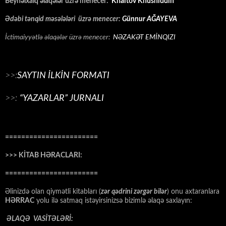
Beynəlxalq əlaqələr üzrə menecer:
Khaitov Khusniddin
Ədəbi tənqid məsələləri üzrə menecer:
Günnur AĞAYEVA
İctimaiyyətlə əlaqələr üzrə menecer:
NƏZAKƏT EMİNQIZI
>>:
SAYTIN İLKİN FORMATI
>>:
“YAZARLAR” JURNALI
=======================
>>> KİTAB HƏRACLARI:
=======================
Əlinizdə olan qiymətli kitabları (
zər qədrini zərgər bilər
) onu axtaranlara
HƏRRAC
yolu ilə satmaq istəyirsinizsə bizimlə əlaqə saxlayın:
ƏLAQƏ VASİTƏLƏRİ: