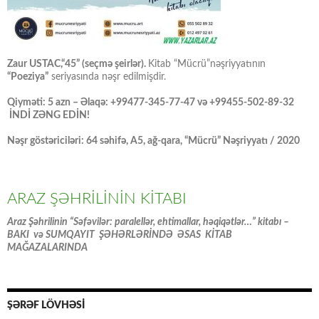
Zaur USTAC,“45” (seçmə şeirlər).
Kitab “Mücrü”nəşriyyatının
“Poeziya”
seriyasında nəşr edilmişdir.
Qiyməti: 5 azn – Əlaqə: +99477-345-77-47 və +99455-502-89-32
İNDİ ZƏNG EDİN!
Nəşr göstəriciləri: 64 səhifə, A5, ağ-qara, “Mücrü” Nəşriyyatı / 2020
ARAZ ŞƏHRİLİNİN KİTABI
Araz Şəhrilinin “Səfəvilər: paralellər, ehtimallar, həqiqətlər…” kitabı –
BAKI və SUMQAYIT ŞƏHƏRLƏRİNDƏ ƏSAS KİTAB
MAĞAZALARINDA
ŞƏRƏF LÖVHƏSİ