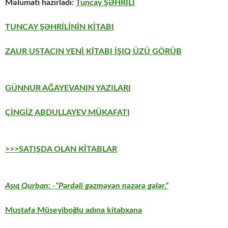
Məlumatı hazırladı:
Tuncay ŞƏHRİLİ
TUNCAY ŞƏHRİLİNİN KİTABI
ZAUR USTACIN YENİ KİTABI İŞIQ ÜZÜ GÖRÜB
GÜNNUR AĞAYEVANIN YAZILARI
ÇİNGİZ ABDULLAYEV MÜKAFATI
>>>SATIŞDA OLAN KİTABLAR
Aşıq Qurban: -“Pərdəli gəzməyən nəzərə gələr.”
Mustafa Müseyiboğlu adına kitabxana