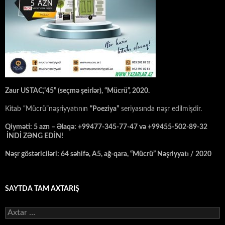
Zaur USTAC,“45” (seçmə şeirlər), “Mücrü”, 2020.
Kitab “Mücrü”nəşriyyatının
“Poeziya”
seriyasında nəşr edilmişdir.
Qiyməti: 5 azn – Əlaqə: +99477-345-77-47 və +99455-502-89-32
İNDİ ZƏNG EDİN!
Nəşr göstəriciləri: 64 səhifə, A5, ağ-qara, “Mücrü” Nəşriyyatı / 2020
SAYTDA TAM AXTARIŞ
Axtarış: