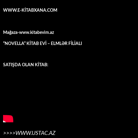
WWW.E-KİTABXANA.COM
Mağaza-www.kitabevim.az
“NOVELLA” KİTAB EVİ – ELMLƏR FİLİALI
SATIŞDA OLAN KİTAB:
>>>>WWW.USTAC.AZ