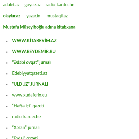
adalet.az
goyce.az
radio-kardeche
olaylar.az
yazar.in
mustaqil.az
Mustafa Müseyiboğlu adına kitabxana
WWW.KİTABEVİM.AZ
WWW.BEYDEMİR.RU
“Ədəbi ovqat” jurnalı
Edebiyyatqazeti.az
“ULDUZ” JURNALI
www.xudaferin.eu
“Həftə içi” qəzeti
radio-kardeche
“Xəzan” jurnalı
“Fədai” qəzeti