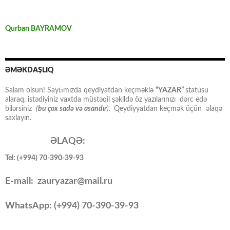
Qurban BAYRAMOV
ƏMƏKDAŞLIQ
Salam olsun! Saytımızda qeydiyatdan keçməklə
“YAZAR”
statusu
alaraq, istədiyiniz vaxtda müstəqil şəkildə öz yazılarınızı dərc edə
bilərsiniz
(
bu çox sadə və asandır
).
Qeydiyyatdan keçmək üçün əlaqə
saxlayın.
ƏLAQƏ:
Tel: (+994) 70-390-39-93
E-mail: zauryazar@mail.ru
WhatsApp: (
+994
) 70-390-39-93