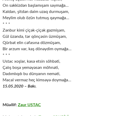
On səkkizdən başlamışam saymağa…
Kaldan, şitdən daim uzaq durmuşam,
Meylim olub özün tutmuş qaymağa…
* * *
Zənbur kimi çiçək-çiçək gəzmişəm,
Gül üzəndə, tər qönçəsin üzmüşəm,
Qürbət elin cəfasına dözmüşəm,
Bir arzum var, kaş dönəydim oymağa…
* * *
Ustac xoşlar, kəsə etsin söhbəti,
Çalış boşa yeməyəsən möhnəti,
Dadımlıqdı bu dünyanın neməti,
Macal verməz heç kimsəyə doymağa…
15.05.2020 – Bakı.
Müəllif:
Zaur USTAC