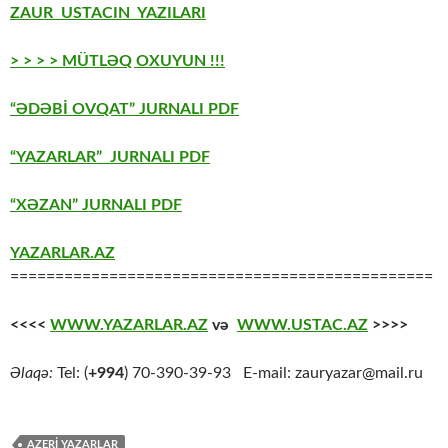
ZAUR USTACIN YAZILARI
> > > > MÜTLƏQ OXUYUN !!!
“ƏDƏBİ OVQAT” JURNALI PDF
“YAZARLAR” JURNALI PDF
“XƏZAN” JURNALI PDF
YAZARLAR.AZ
===============================================
<<<<
WWW.YAZARLAR.AZ
və
WWW.USTAC.AZ
>>>>
Əlaqə:
Tel: (
+994
) 70-390-39-93 E-mail: zauryazar@mail.ru
AZERİ YAZARLAR