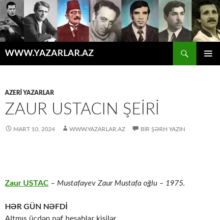
Axtar
WWW.YAZARLAR.AZ
MÜHTƏVIYYATA
ƏSAS
KEÇ
MENYU
AZERİ YAZARLAR
ZAUR USTACIN ŞEİRİ
MART 10, 2024
WWW.YAZARLAR.AZ
BIR ŞƏRH YAZIN
Zaur USTAC
– Mustafayev Zaur Mustafa oğlu – 1975.
HƏR GÜN NƏFDİ
Altmış üçdən nəf hesablar kişilər,