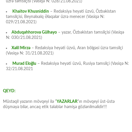
üzrə təmsilçisi (Vəsiqə N: 028/21.08.2021)
Khaitov Khusniddin
– Redaksiya heyəti üzvü, Özbəkistan
təmsilçisi, Beynəlxalq Əlaqələr üzrə menecer (Vəsiqə N:
029/21.08.2021)
Abduqahhorova Gülhayo
– yazar, Özbəkistan təmsilçisi (Vəsiqə
N: 030/21.08.2021)
Xəlil Mirzə
– Redaksiya heyəti üzvü, Aran bölgəsi üzrə təmsilçi
(Vəsiqə N: 31/21.08.2021)
Murad Eloğlu
– Redaksiya heyəti üzvü, Rusiya təmsilçi (Vəsiqə N:
32/21.08.2021
QEYD:
Müstəqil yazarın mövqeyi ilə “
YAZARLAR
“ın mövqeyi üst-üstə
düşməyə bilər, ancaq etik tələblər həmişə gözlənilməlidir!!!