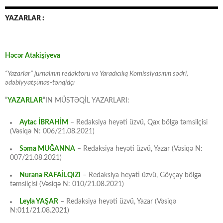
YAZARLAR :
Həcər Atakişiyeva
“Yazarlar” jurnalının redaktoru və Yaradıcılıq Komissiyasının sədri,
ədəbiyyatşünas-tənqidçı
“
YAZARLAR
“IN MÜSTƏQİL YAZARLARI:
Aytac İBRAHİM
– Redaksiya heyəti üzvü, Qax bölgə təmsilçisi
(Vəsiqə N: 006/21.08.2021)
Səma MUĞANNA
– Redaksiya heyəti üzvü, Yazar (Vəsiqə N:
007/21.08.2021)
Nuranə RAFAİLQIZI
– Redaksiya heyəti üzvü, Göyçay bölgə
təmsilçisi (Vəsiqə N: 010/21.08.2021)
Leyla YAŞAR
– Redaksiya heyəti üzvü, Yazar (Vəsiqə
N:011/21.08.2021)