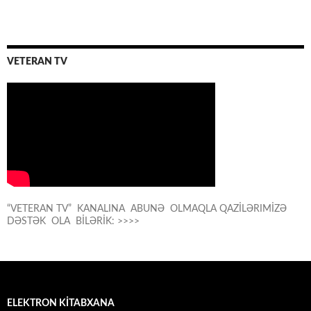
VETERAN TV
“VETERAN TV” KANALINA ABUNƏ OLMAQLA QAZİLƏRIMİZƏ
DƏSTƏK OLA BİLƏRİK: >>>>
ELEKTRON KİTABXANA